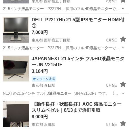
東京都 西新宿五丁目駅
8月5日
21.5インチ
液晶モニター
「P2217H… 採用のフルHD
液晶モニター
で、
高さ調整・…
東京
渋谷区
西新宿五丁目駅
周辺機器
DELL
DELL P2217Hb 21.5型 IPSモニター HDMI付
①
7,000円
東京都 西新宿五丁目駅
8月5日
21.5インチ
液晶モニター
「P2217H… 採用のフルHD
液晶モニター
で、
高さ調整・…
東京
渋谷区
西新宿五丁目駅
周辺機器
JAPANNEXT 21.5インチ フルHD液晶モニタ
ー JN-V215DF
3,184円
オンライン決済
東京都 春日駅
8月5日
NEXTの21.5インチ フルHD
液晶モニター
（JN-V215DF）です。 【…
東京
文京区
春日駅
テレビ
【動作良好・状態良好】AOC 液晶モニター
スリムベゼル｜8/13まで浜町引取
8,000円
東京都 浜町駅
8月5日