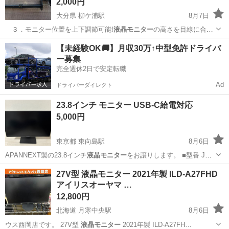
2,000円
大分県 柳ケ浦駅
8月7日
３．モニター位置を上下調節可能!
液晶モニター
の高さを目線に合わ
せて簡単に変更で…
大分
宇佐市
柳ケ浦駅
周辺機器
【未経験OK🚚】月収30万↑中型免許ドライバ
ー募集
完全週休2日で安定転職
Ad
ドライバーダイレクト
23.8インチ モニター USB-C給電対応
5,000円
東京都 東向島駅
8月6日
APANNEXT製の23.8インチ
液晶モニター
をお譲りします。 ■型番 JN-
…
東京
墨田区
東向島駅
その他
JAPANNEXT
27V型 液晶モニター 2021年製 ILD-A27FHD
アイリスオーヤマ …
12,800円
北海道 月寒中央駅
8月6日
ウス西岡店です。 27V型
液晶モニター
2021年製 ILD-A27FH…