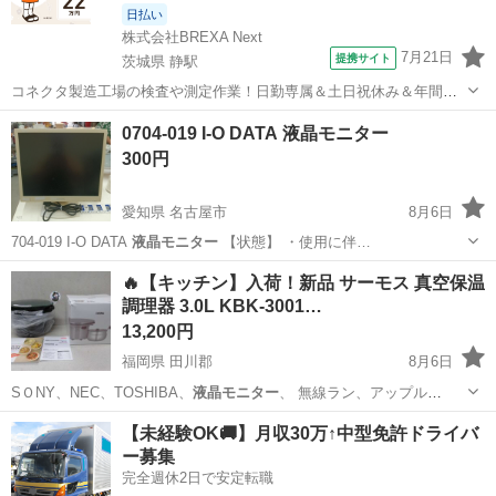
日払い
株式会社BREXA Next
7月21日
提携サイト
茨城県 静駅
コネクタ製造工場の検査や測定作業！日勤専属＆土日祝休み＆年間休
日128日★クリーンルーム内作業★マイカー通勤OK＆無料駐車場あり
茨城
常陸大宮市
静駅
その他
0704-019 I-O DATA 液晶モニター
★就業先食堂利用可！日払い制度あり！《茨城県常陸大宮市》 人気の
300円
工場のお仕事 ◇コネクタ製造工...
愛知県 名古屋市
8月6日
704-019 I-O DATA
液晶モニター
【状態】 ・使用に伴…
愛知
名古屋市
周辺機器
液晶モニター
🔥【キッチン】入荷！新品 サーモス 真空保温
調理器 3.0L KBK-3001…
13,200円
福岡県 田川郡
8月6日
SＯNY、NEC、TOSHIBA、
液晶モニター
、 無線ラン、アップル
iPad…
福岡
田川郡
その他
【未経験OK🚚】月収30万↑中型免許ドライバ
ー募集
完全週休2日で安定転職