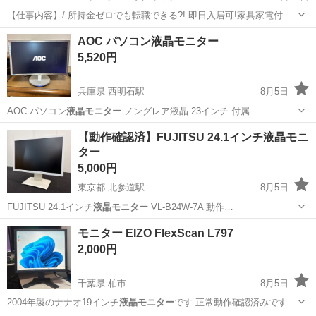
【仕事内容】/ 所持金ゼロでも転職できる?! 即日入居可!家具家電付き
の寮・社宅あり! 引っ越しや上京の費用は”すべて”負担します 必ず面
アルバイト・パート
AOC パソコン液晶モニター
接!電話面接もOK! 魅力ポイント 家具家電付きの寮・社宅を完備 無資
5,520円
格・未経験OK! 年齢...
兵庫県 西明石駅
8月5日
AOC パソコン
液晶モニター
ノングレア液晶 23インチ 付属…
兵庫
明石市
西明石駅
テレビ
【動作確認済】FUJITSU 24.1インチ液晶モニ
ター
5,000円
東京都 北参道駅
8月5日
FUJITSU 24.1インチ
液晶モニター
VL-B24W-7A 動作…
東京
渋谷区
北参道駅
周辺機器
モニター EIZO FlexScan L797
2,000円
千葉県 柏市
8月5日
2004年製のナナオ19インチ
液晶モニター
です 正常動作確認済みです