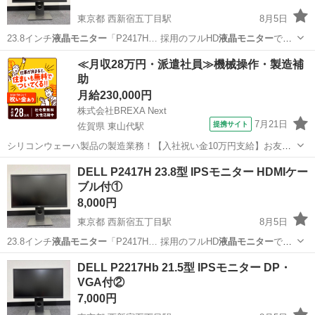
東京都 西新宿五丁目駅
8月5日
23.8インチ
液晶モニター
「P2417H… 採用のフルHD
液晶モニター
で、
高さ調整・…
東京
渋谷区
西新宿五丁目駅
周辺機器
DELL
≪月収28万円・派遣社員≫機械操作・製造補
助
月給230,000円
株式会社BREXA Next
7月21日
提携サイト
佐賀県 東山代駅
シリコンウェーハ製品の製造業務！【入社祝い金10万円支給】お友達
やカップルとの応募OK◎年間休日129日＆休出なしでプライベート充
佐賀
伊万里市
東山代駅
その他
DELL P2417H 23.8型 IPSモニター HDMIケー
実♪業務はクリーンルームで快適作業◎自社正社員登用制度あり★1食
ブル付①
300円～の格安食堂あり！《佐...
8,000円
東京都 西新宿五丁目駅
8月5日
23.8インチ
液晶モニター
「P2417H… 採用のフルHD
液晶モニター
で、
高さ調整・…
東京
渋谷区
西新宿五丁目駅
周辺機器
DELL
DELL P2217Hb 21.5型 IPSモニター DP・
VGA付②
7,000円