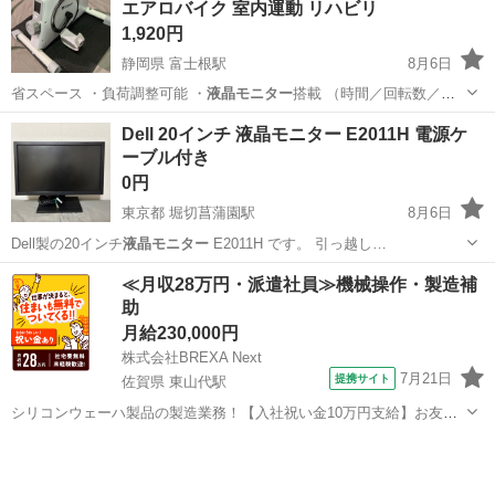
エアロバイク 室内運動 リハビリ
まれていない方は返信は...
1,920円
静岡県 富士根駅
8月6日
省スペース ・負荷調整可能 ・
液晶モニター
搭載 （時間／回転数／距
離／カロ…
静岡
富士宮市
富士根駅
その他
Dell 20インチ 液晶モニター E2011H 電源ケ
ーブル付き
0円
東京都 堀切菖蒲園駅
8月6日
Dell製の20インチ
液晶モニター
E2011H です。 引っ越し…
東京
葛飾区
堀切菖蒲園駅
周辺機器
≪月収28万円・派遣社員≫機械操作・製造補
助
月給230,000円
株式会社BREXA Next
7月21日
提携サイト
佐賀県 東山代駅
シリコンウェーハ製品の製造業務！【入社祝い金10万円支給】お友達
やカップルとの応募OK◎年間休日129日＆休出なしでプライベート充
佐賀
伊万里市
東山代駅
その他
実♪業務はクリーンルームで快適作業◎自社正社員登用制度あり★1食
300円～の格安食堂あり！《佐...