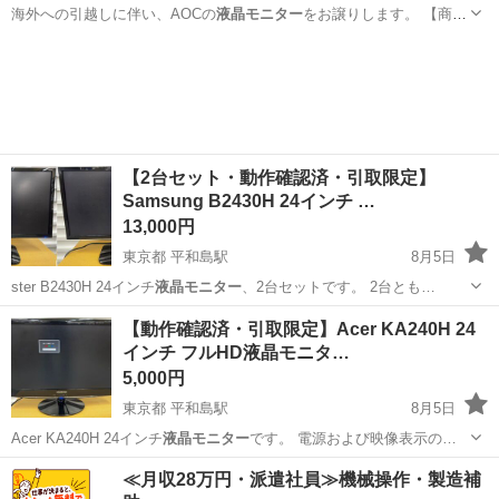
海外への引越しに伴い、AOCの
液晶モニター
をお譲りします。 【商品
情報…
東京
中央区
浜町駅
周辺機器
液晶モニター
【2台セット・動作確認済・引取限定】
Samsung B2430H 24インチ …
13,000円
東京都 平和島駅
8月5日
ster B2430H 24インチ
液晶モニター
、2台セットです。 2台とも…
東京
大田区
平和島駅
周辺機器
モニター
【動作確認済・引取限定】Acer KA240H 24
インチ フルHD液晶モニタ…
5,000円
東京都 平和島駅
8月5日
Acer KA240H 24インチ
液晶モニター
です。 電源および映像表示の…
東京
大田区
平和島駅
周辺機器
24インチ
≪月収28万円・派遣社員≫機械操作・製造補