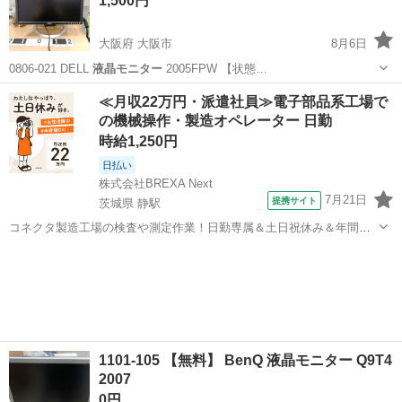
1,500円
大阪府 大阪市
8月6日
0806-021 DELL
液晶モニター
2005FPW 【状態…
大阪
大阪市
周辺機器
液晶モニター
≪月収22万円・派遣社員≫電子部品系工場で
の機械操作・製造オペレーター 日勤
時給1,250円
日払い
株式会社BREXA Next
7月21日
提携サイト
茨城県 静駅
コネクタ製造工場の検査や測定作業！日勤専属＆土日祝休み＆年間休
日128日★クリーンルーム内作業★マイカー通勤OK＆無料駐車場あり
茨城
常陸大宮市
静駅
その他
★就業先食堂利用可！日払い制度あり！《茨城県常陸大宮市》 人気の
工場のお仕事 ◇コネクタ製造工...
1101-105 【無料】 BenQ 液晶モニター Q9T4
2007
0円