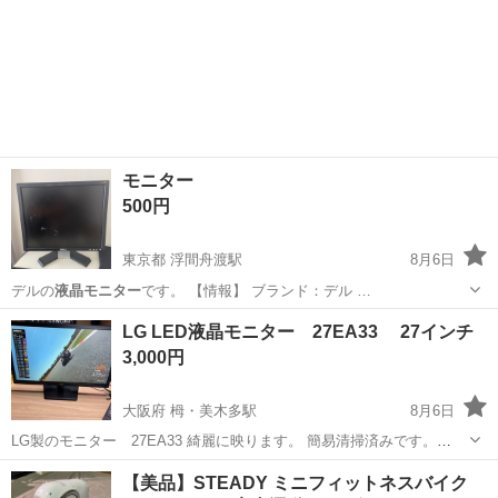
モニター
500円
東京都 浮間舟渡駅
8月6日
デルの
液晶モニター
です。 【情報】 ブランド：デル …
東京
北区
浮間舟渡駅
パソコン
モニター
LG LED液晶モニター 27EA33 27インチ
3,000円
大阪府 栂・美木多駅
8月6日
LG製のモニター 27EA33 綺麗に映ります。 簡易清掃済みです。
HDMI対応です。 ★必ず以下の説明を一読いただき、「引取可能な日
大阪
堺市
栂・美木多駅
周辺機器
【美品】STEADY ミニフィットネスバイク
時」をメッセージにて教えてくたさいます様、お願いいたします。 読