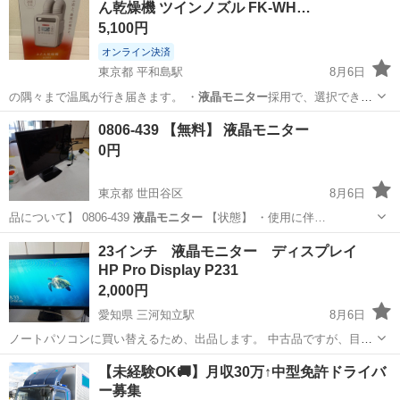
ん乾燥機 ツインノズル FK-WH…
5,100円
オンライン決済
東京都 平和島駅
8月6日
の隅々まで温風が行き届きます。 ・
液晶モニター
採用で、選択できる
モード(あたため…
東京
大田区
平和島駅
生活家電
0806-439 【無料】 液晶モニター
0円
東京都 世田谷区
8月6日
品について】 0806-439
液晶モニター
【状態】 ・使用に伴…
東京
世田谷区
周辺機器
液晶モニター
23インチ 液晶モニター ディスプレイ
HP Pro Display P231
2,000円
愛知県 三河知立駅
8月6日
ノートパソコンに買い替えるため、出品します。 中古品ですが、目立
ったキズ等無く美品だと思います。 動作や映像も特に不具合箇所はな
愛知
豊田市
三河知立駅
周辺機器
23インチ
【未経験OK🚚】月収30万↑中型免許ドライバ
いです。 取引直前にも動作確認は行いますが、 取引後の保証は出来ま
ー募集
せんので ノークレームノー...