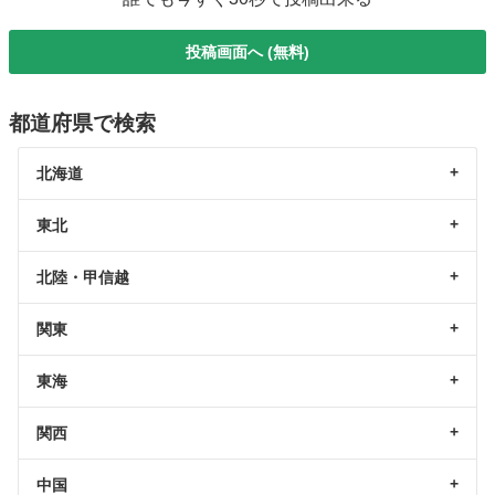
投稿画面へ (無料)
都道府県で検索
北海道
東北
北陸・甲信越
関東
東海
関西
中国