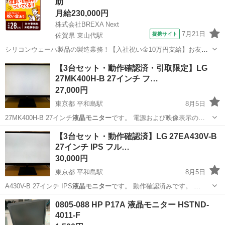
助
月給230,000円
株式会社BREXA Next
7月21日
提携サイト
佐賀県 東山代駅
シリコンウェーハ製品の製造業務！【入社祝い金10万円支給】お友達
やカップルとの応募OK◎年間休日129日＆休出なしでプライベート充
佐賀
伊万里市
東山代駅
その他
【3台セット・動作確認済・引取限定】LG
実♪業務はクリーンルームで快適作業◎自社正社員登用制度あり★1食
27MK400H-B 27インチ フ…
300円～の格安食堂あり！《佐...
27,000円
東京都 平和島駅
8月5日
27MK400H-B 27インチ
液晶モニター
です。 電源および映像表示の…
東京
大田区
平和島駅
周辺機器
27インチ
【3台セット・動作確認済】LG 27EA430V-B
27インチ IPS フル…
30,000円
東京都 平和島駅
8月5日
A430V-B 27インチ IPS
液晶モニター
です。 動作確認済みです。 …
東京
大田区
平和島駅
周辺機器
0805-088 HP P17A 液晶モニター HSTND-
4011-F