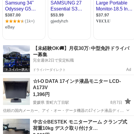
【未経験OK🚚】月収30万↑中型免許ドライバ
ー募集
完全週休2日で安定転職
Ad
ドライバーダイレクト
☆​I-O DATA 17インチ液晶モニター LCD-
A173V
1,396円
愛媛県 萱町六丁目駅
8月7日
信頼の国内メーカー、アイ・オー・データ機器の17インチ液晶ディス
プレイ「LCD-A173V」です。 場所を取らないコンパクトなスクエア型
愛媛
松山市
萱町六丁目駅
周辺機器
17インチ
中古☆BESTEK モニターアーム クランプ式
で、デスク周りをスッキリさせたい方や、2枚目のサブモニターを探し
荷重10kg デスク取り付けタ…
ている方に最適です。 ...