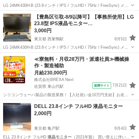
LG 24MK430H-B (23.8インチ / IPS / フルHD / 75Hz / FreeSync) メー
カー/型番： LG / 24MK430H-B サイズ/仕様： 23.8インチ / フルHD /
東京
豊島区
西巣鴨駅
その他
IPS液晶
【豊島区引取-8/9以降可】【事務所使用】LG
IPSパネ...
23.8型 IPS液晶モニター…
3,000円
東京都 西巣鴨駅
8月5日
LG 24MK430H-B (23.8インチ / IPS / フルHD / 75Hz / FreeSync) メー
カー/型番： LG / 24MK430H-B サイズ/仕様： 23.8インチ / フルHD /
東京
豊島区
西巣鴨駅
その他
IPS液晶
≪寮無料・月収28万円・派遣社員≫機械操
IPSパネ...
作・製造補助
月給230,000円
株式会社BREXA Next
7月21日
提携サイト
佐賀県 東山代駅
シリコンウェーハ製品の製造業務！【入社祝い金10万円支給】お友達
やカップルとの応募OK◎年間休日129日＆休出なしでプライベート充
佐賀
伊万里市
東山代駅
その他
DELL 23.8インチ フルHD 液晶モニター
実♪業務はクリーンルームで快適作業◎自社正社員登用制度あり★1食
2,000円
300円～の格安食堂あり！《佐...
東京都 亀戸駅
8月4日
ELL 23.8インチ フルHD
液晶モニター
（2021年製） 買い替えに伴い…