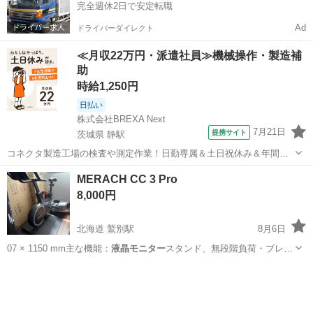
完全週休2日で安定転職
Ad
ドライバーダイレクト
≪月収22万円・派遣社員≫機械操作・製造補
助
時給1,250円
日払い
株式会社BREXA Next
7月21日
提携サイト
茨城県 静駅
コネクタ製造工場の検査や測定作業！日勤専属＆土日祝休み＆年間休
日128日★クリーンルーム内作業★マイカー通勤OK＆無料駐車場あり
茨城
常陸大宮市
静駅
その他
MERACH CC 3 Pro
★就業先食堂利用可！日払い制度あり！《茨城県常陸大宮市》 人気の
8,000円
工場のお仕事 ◇コネクタ製造工...
北海道 鷲別駅
8月6日
07 × 1150 mm主な機能：
液晶モニター
スタンド、無段階負荷・ブレー
キ、サ…
北海道
登別市
鷲別駅
フィットネス、トレーニング
MERACH