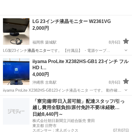
LG 23インチ液晶モニター W2361VG
2,000円
福岡県 築城駅
8月6日
LG製23インチ
液晶モニター
です。 【付属品】 ・電源ケーブ…
福岡
築上郡
築城駅
周辺機器
iiyama ProLite X2382HS-GB1 23インチ フル
HD I…
4,000円
沖縄県 古島駅
8月6日
iiyama ProLite X2382HS-GB123インチ液晶モニタ 一です。 動作確認
済みで、問題なく使用できます。 【付属品】 ・モニター本体 ・電源
沖縄
浦添市
古島駅
周辺機器
「寮完備!即日入居可能」配達スタッフ/引っ
ケーブル HDMI・DVI・D-SUB端子に対応しています。 ※H...
越し費用全額負担/原付免許不要/未経験…
日給8,440円～
株式会社朝日新聞立川総合販売 豊田
東京都 日野市
スポンサー：求人ボックス
07月07日