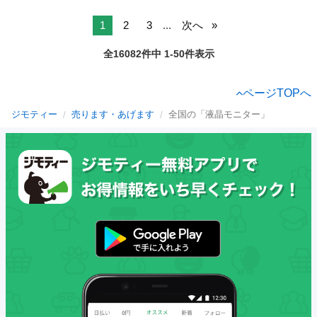
1
2
3
...
次へ
全16082件中 1-50件表示
ページTOPへ
ジモティー
売ります・あげます
全国の「液晶モニター」