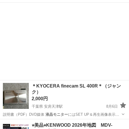
北海道
札幌市
月寒中央駅
その他
27V
＊KYOCERA finecam SL 400R＊（ジャン
ク）
2,000円
千葉県 安房天津駅
8月6日
説明書（PDF）DVD媒体
液晶モニター
にはSET UP＆再生画像表示時
の…
千葉
鴨川市
安房天津駅
カメラ
ACアダプター
⭐︎美品⭐︎KENWOOD 2026年地図 MDV-