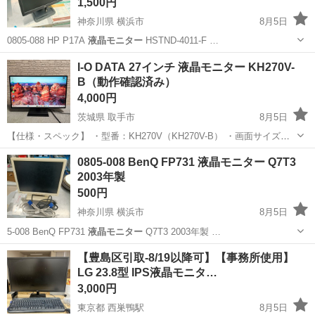
1,500円
神奈川県 横浜市
8月5日
0805-088 HP P17A
液晶モニター
HSTND-4011-F …
神奈川
横浜市
テレビ
液晶モニター
I-O DATA 27インチ 液晶モニター KH270V-
B（動作確認済み）
4,000円
茨城県 取手市
8月5日
【仕様・スペック】 ・型番：KH270V（KH270V-B） ・画面サイズ：
27インチ ・解像度：1920×1080（フルHD） ・パネル種類：ADS（非
茨城
取手市
周辺機器
0805-008 BenQ FP731 液晶モニター Q7T3
光沢 / ノングレア） ・入力端子：HDMI ×1、アナログ...
2003年製
500円
神奈川県 横浜市
8月5日
5-008 BenQ FP731
液晶モニター
Q7T3 2003年製 …
神奈川
横浜市
周辺機器
BenQ
【豊島区引取-8/19以降可】【事務所使用】
LG 23.8型 IPS液晶モニタ…
3,000円
東京都 西巣鴨駅
8月5日