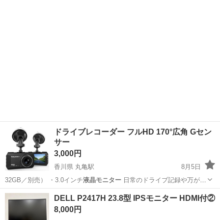
画…
千葉
柏市
周辺機器
モニター
ドライブレコーダー フルHD 170°広角 Gセン
サー
3,000円
香川県 丸亀駅
8月5日
32GB／別売） ・3.0インチ
液晶モニター
日常のドライブ記録や万が
一…
香川
丸亀市
丸亀駅
セーフティ、チャイルドシート
DELL P2417H 23.8型 IPSモニター HDMI付②
8,000円