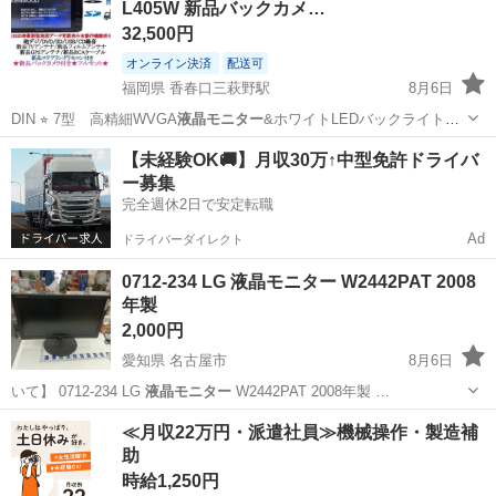
L405W 新品バックカメ…
32,500円
オンライン決済
配送可
福岡県 香春口三萩野駅
8月6日
DIN ⭐︎ 7型 高精細WVGA
液晶モニター
&ホワイトLEDバックライト
⭐︎…
福岡
北九州市
香春口三萩野駅
カーナビ、テレビ
【未経験OK🚚】月収30万↑中型免許ドライバ
ー募集
新品
完全週休2日で安定転職
Ad
ドライバーダイレクト
0712-234 LG 液晶モニター W2442PAT 2008
年製
2,000円
愛知県 名古屋市
8月6日
いて】 0712-234 LG
液晶モニター
W2442PAT 2008年製 …
愛知
名古屋市
周辺機器
液晶モニター
≪月収22万円・派遣社員≫機械操作・製造補
助
時給1,250円