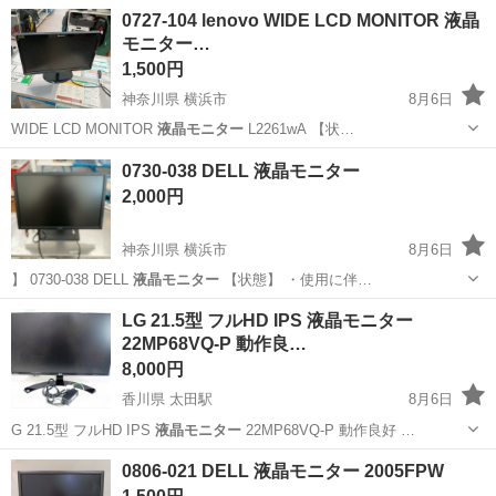
東京
世田谷区
テレビ
液晶モニター
0727-104 lenovo WIDE LCD MONITOR 液晶
モニター…
1,500円
神奈川県 横浜市
8月6日
WIDE LCD MONITOR
液晶モニター
L2261wA 【状…
神奈川
横浜市
テレビ
lenovo
0730-038 DELL 液晶モニター
2,000円
神奈川県 横浜市
8月6日
】 0730-038 DELL
液晶モニター
【状態】 ・使用に伴…
神奈川
横浜市
周辺機器
液晶モニター
LG 21.5型 フルHD IPS 液晶モニター
22MP68VQ-P 動作良…
8,000円
香川県 太田駅
8月6日
G 21.5型 フルHD IPS
液晶モニター
22MP68VQ-P 動作良好 …
香川
高松市
太田駅
周辺機器
0806-021 DELL 液晶モニター 2005FPW