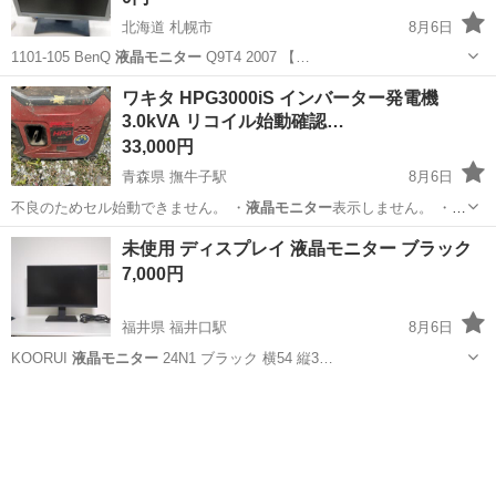
北海道 札幌市
8月6日
1101-105 BenQ
液晶モニター
Q9T4 2007 【…
北海道
札幌市
家電
BenQ
ワキタ HPG3000iS インバーター発電機
3.0kVA リコイル始動確認…
33,000円
青森県 撫牛子駅
8月6日
不良のためセル始動できません。 ・
液晶モニター
表示しません。 ・リ
コイル始動での…
青森
弘前市
撫牛子駅
その他
未使用 ディスプレイ 液晶モニター ブラック
7,000円
福井県 福井口駅
8月6日
KOORUI
液晶モニター
24N1 ブラック 横54 縦3…
福井
福井市
福井口駅
周辺機器