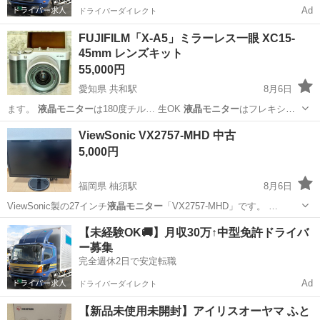
Ad
ドライバーダイレクト
FUJIFILM「X-A5」ミラーレス一眼 XC15-
45mm レンズキット
55,000円
愛知県 共和駅
8月6日
ます。
液晶モニター
は180度チル… 生OK
液晶モニター
はフレキシブ
ル…
愛知
大府市
共和駅
家電
ViewSonic VX2757-MHD 中古
5,000円
福岡県 柚須駅
8月6日
ViewSonic製の27インチ
液晶モニター
「VX2757-MHD」です。 …
福岡
福岡市
柚須駅
PCパーツ
【未経験OK🚚】月収30万↑中型免許ドライバ
ー募集
完全週休2日で安定転職
Ad
ドライバーダイレクト
【新品未使用未開封】アイリスオーヤマ ふと