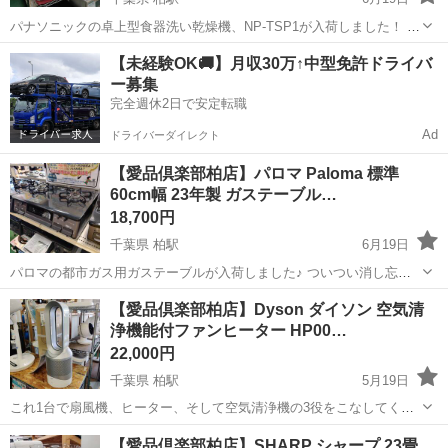
パナソニックの卓上型食器洗い乾燥機、NP-TSP1が入荷しました！ 賃
貸でも使いやすい工事不要のタンク式で、なんと2025年製の高年式モ
千葉
柏市
柏駅
キッチン家電
タンク
【未経験OK🚚】月収30万↑中型免許ドライバ
デル★ 分岐水栓の取り付けを悩んでいた方にもぴったりですよ。 上部
ー募集
にスライ...
完全週休2日で安定転職
Ad
ドライバーダイレクト
【愛品倶楽部柏店】パロマ Paloma 標準
60cm幅 23年製 ガステーブル…
18,700円
千葉県 柏駅
6月19日
パロマの都市ガス用ガステーブルが入荷しました♪ ついつい消し忘れ
てしまいがちなコンロを、30分で自動消火してくれる「あんしんモー
千葉
柏市
柏駅
キッチン家電
パロマ
【愛品倶楽部柏店】Dyson ダイソン 空気清
ド」がとても頼もしい一台です！ Siセンサーもバッチリ搭載されてい
浄機能付ファンヒーター HP00…
て、毎日の調理をし...
22,000円
千葉県 柏駅
5月19日
これ1台で扇風機、ヒーター、そして空気清浄機の3役をこなしてくれ
ます！ 季節ごとに重い家電を出し入れするあの面倒な作業から、これ
千葉
柏市
柏駅
季節、空調家電
ダイソン
【愛品倶楽部柏店】SHARP シャープ 23畳
で完全に解放されますよ。 お部屋のスペースも驚くほどスッキリしま