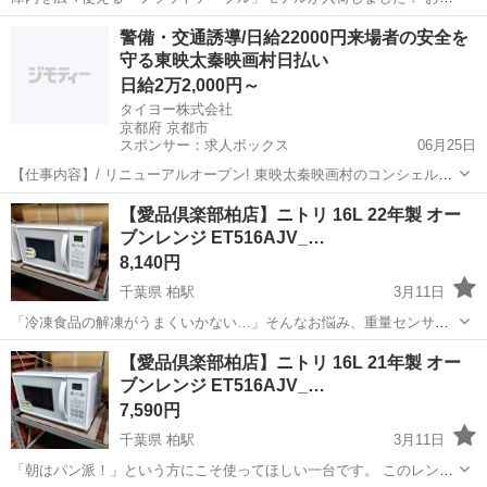
当の容器が引っかかるストレスから解放されるのはもちろん、段差が
千葉
柏市
柏駅
キッチン家電
YRL
警備・交通誘導/日給22000円来場者の安全を
ないから汚れてもサッと拭くだけ。 家事の「ついで掃除」が驚くほど
守る東映太秦映画村日払い
ラクになりますよ。 ...
日給2万2,000円～
タイヨー株式会社
京都府 京都市
スポンサー：求人ボックス
06月25日
【仕事内容】/ リニューアルオープン! 東映太秦映画村のコンシェルジ
ュ! お仕事内容 リニューアルオープンする東映太秦映画村での 警備ス
アルバイト・パート
【愛品倶楽部柏店】ニトリ 16L 22年製 オー
タッフをお願いします! 目指せ!「おもてなし」のできる警備員! 具体的
ブンレンジ ET516AJV_…
には…? ・出入管理業務...
8,140円
千葉県 柏駅
3月11日
「冷凍食品の解凍がうまくいかない…」そんなお悩み、重量センサー
が解決してくれます！ 食品の重さを測って加熱時間を自動調整してく
千葉
柏市
柏駅
キッチン家電
重量
【愛品倶楽部柏店】ニトリ 16L 21年製 オー
れるから、ボタン一つで芯までホカホカ。 トーストも裏返し不要で2
ブンレンジ ET516AJV_…
枚同時に焼けるので、忙...
7,590円
千葉県 柏駅
3月11日
「朝はパン派！」という方にこそ使ってほしい一台です。 このレン