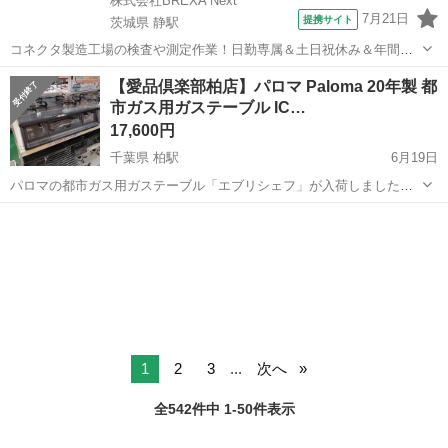
株式会社BREXA Next
7月21日
提携サイト
茨城県 静駅
コネクタ製造工場の検査や測定作業！日勤専属＆土日祝休み＆年間休
日128日★クリーンルーム内作業★マイカー通勤OK＆無料駐車場あり
茨城
常陸大宮市
静駅
その他
【愛品倶楽部柏店】パロマ Paloma 20年製 都
★就業先食堂利用可！日払い制度あり！《茨城県常陸大宮市》 人気の
市ガス用ガステーブル IC…
工場のお仕事 ◇コネクタ製造工...
17,600円
千葉県 柏駅
6月19日
パロマの都市ガス用ガステーブル「エブリシェフ」が入荷しました！
右側が強火力バーナーになっています。 この機種の魅力は、なんとい
千葉
柏市
柏駅
キッチン家電
都市ガス
っても「水なし両面焼きワイドグリル」に、魚焼きなどが自動で仕上
がるオートメニュー機能が付...
1
2
3
...
次へ
全542件中 1-50件表示