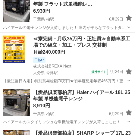
年製 フラット式単機能レ…
6,930円
千葉県 柏駅
6月29日
ハイアールの電子レンジが入荷しました！ 庫内が平らなフラットタイ
プなので、大きなお弁当やお皿もスッキリ入って出し入れラクラク♪
千葉
柏市
柏駅
キッチン家電
≪寮完備・月収35万円・正社員≫自動車系工
ワンタッチで温められる「コンビニ」ボタンや「かんたんメニュー」
場での組立・加工・プレス 交替制
があって、忙しい毎日でも直...
月給240,000円
日払い
株式会社BREXA Next
7月24日
提携サイト
大分県 今津駅
【最短当日内定】特別賞与総額70万円★初年度想定年収466万円！更新
インセンティブ30万円★無料の備品付き寮完備＆赴任旅費会社負担◎
大分
中津市
今津駅
その他
【愛品倶楽部柏店】Haier ハイアール 18L 25
業績賞与＆昇給あり！軽自動車の製造業務！ ダイハツ車の製造 大手自
年製 単機能電子レンジ …
動車メーカーである『ダイ...
8,910円
千葉県 柏駅
6月29日
ハイアールのスタイリッシュな単機能電子レンジが入荷しました！ ワ
ンタッチでほかほかにできる「簡単あたため」ボタン付き！ 庫内は段
千葉
柏市
柏駅
キッチン家電
ハイアール
【愛品倶楽部柏店】SHARP シャープ 17L 23
差のないフラットタイプだから、大きなお弁当もすっぽり入って、汚