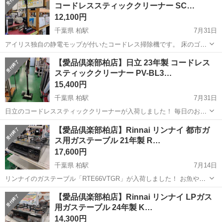
コードレススティッククリーナー SC…
ンで空気中の気になるニ...
12,100円
千葉県 柏駅
7月31日
アイリス独自の静電モップが付いたコードレス掃除機です。 床のゴミ
を吸うついでに、付属の静電モップで、テレビ裏や棚のホコリまでサ
千葉
柏市
柏駅
生活家電
モップ
【愛品倶楽部柏店】日立 23年製 コードレス
ッと綺麗にできちゃいます♪ 拭き取ったホコリは、スタンドの吸込口
スティッククリーナー PV-BL3…
でそのまま掃除機に吸わせる...
15,400円
千葉県 柏駅
7月31日
日立のコードレススティッククリーナーが入荷しました！ 毎日のお掃
除を手軽にササっと済ませたい方におすすめ♪ 本体質量1.1kgと軽く、
千葉
柏市
柏駅
生活家電
【愛品倶楽部柏店】Rinnai リンナイ 都市ガ
片手でもスイスイ動かせる扱いやすさがポイント。 見えにくいごみが
ス用ガステーブル 21年製 R…
見やすくなる、緑...
17,600円
千葉県 柏駅
7月14日
リンナイのガステーブル「RTE66VTGR」が入荷しました！ お魚や肉
料理を手軽に楽しみたい方に、水無し両面焼きのこちらがおすすめで
千葉
柏市
柏駅
その他
ココット
【愛品倶楽部柏店】Rinnai リンナイ LPガス
す♪ ひっくり返す手間なく裏表同時に美味しく焼き上がります。 別売
用ガステーブル 24年製 K…
りのココ...
14,300円