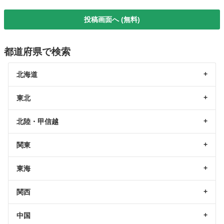
投稿画面へ (無料)
都道府県で検索
北海道
東北
北陸・甲信越
関東
東海
関西
中国