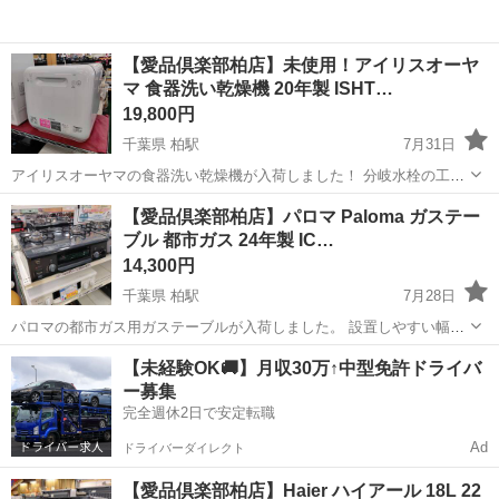
【愛品倶楽部柏店】未使用！アイリスオーヤ
マ 食器洗い乾燥機 20年製 ISHT…
19,800円
千葉県 柏駅
7月31日
アイリスオーヤマの食器洗い乾燥機が入荷しました！ 分岐水栓の工事
が要らないタンク式なので、箱から出して給水すればすぐに使える優
千葉
柏市
柏駅
キッチン家電
ISHT
【愛品倶楽部柏店】パロマ Paloma ガステー
れもの。 手洗いが面倒な日や、賃貸にお住まいの方にもおすすめ♪ 上
ブル 都市ガス 24年製 IC…
下のノズルからしっかり洗っ...
14,300円
千葉県 柏駅
7月28日
パロマの都市ガス用ガステーブルが入荷しました。 設置しやすい幅
56cmのコンパクトタイプです！ 水なし片面焼きグリルでお手入れも
千葉
柏市
柏駅
キッチン家電
【未経験OK🚚】月収30万↑中型免許ドライバ
ラクラク。 さらに「あんしんモード」ボタンを押すだけで消し忘れ消
ー募集
火時間が短縮される機能...
完全週休2日で安定転職
Ad
ドライバーダイレクト
【愛品倶楽部柏店】Haier ハイアール 18L 22