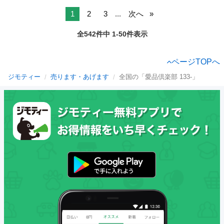
1
2
3
...
次へ
全542件中 1-50件表示
ページTOPへ
ジモティー
売ります・あげます
全国の「愛品倶楽部 133-」