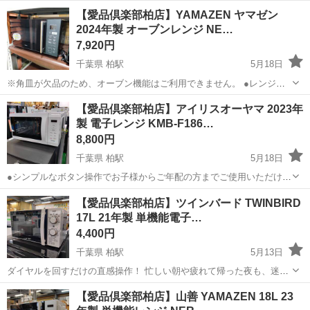
能、350Wへ自動切替でムラ少なく加熱 ● オーブン機能：本格焼き料
千葉
柏市
柏駅
キッチン家電
ターンテーブル
【愛品倶楽部柏店】YAMAZEN ヤマゼン
理やグリル調理が可能、発酵機能も搭載（40～200℃） ● 重量センサ
2024年製 オーブンレンジ NE…
ー：食...
7,920円
千葉県 柏駅
5月18日
※角皿が欠品のため、オーブン機能はご利用できません。 ●レンジ出
力切替：650W/500W/200W相当の3段階出力で食品に合わせた加熱調
千葉
柏市
柏駅
キッチン家電
オーブン
【愛品倶楽部柏店】アイリスオーヤマ 2023年
整可能 ●フラット庫内：回転皿なしで庫内広々、大きめ弁当や皿でも
製 電子レンジ KMB-F186…
スムーズに加熱...
8,800円
千葉県 柏駅
5月18日
●シンプルなボタン操作でお子様からご年配の方までご使用いただけま
す。 ●庫内ひろびろ設計で大きめのコンビニ弁当もそのまま温め可
千葉
柏市
柏駅
キッチン家電
アイリスオーヤマ
【愛品倶楽部柏店】ツインバード TWINBIRD
能。フラットなので間口も広く、庫内の汚れも簡単拭き取り。 ●選べ
17L 21年製 単機能電子…
る3段階出力。ワンタッチあたた...
4,400円
千葉県 柏駅
5月13日
ダイヤルを回すだけの直感操作！ 忙しい朝や疲れて帰った夜も、迷わ
ずサッと温められるのが単機能レンジの最大の魅力です。 最大700W
千葉
柏市
柏駅
キッチン家電
TWINBIRD
【愛品倶楽部柏店】山善 YAMAZEN 18L 23
のハイパワー出力で、お弁当の温めもスピーディー。 「解凍」や「煮