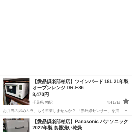
自動でこんがり焼けるオーブン機能付きなんです。 重量センサー搭載
千葉
柏市
柏駅
キッチン家電
SHARP
なので、お弁当の温めもボタン一つでお任せ。 難しい設定なしで、毎
日の「ちょうどいい温か...
【愛品倶楽部柏店】ツインバード 18L 21年製
オーブンレンジ DR-E86…
8,470円
千葉県 柏駅
4月17日
お弁当の温めムラ、もう卒業しませんか？ 「赤外線センサー」を搭載
しているから、 時間設定不要で、中までしっかりホカホカ。 庫内は回
千葉
柏市
柏駅
キッチン家電
ツインバード
【愛品倶楽部柏店】Panasonic パナソニック
転皿のない「フラット式」なので、 大きなお弁当も引っかからずにス
2022年製 食器洗い乾燥…
ムーズに入りま...