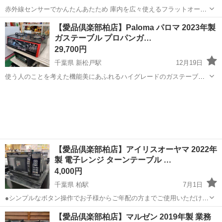
赤外線センサーでかんたんあたため 庫内を広々使えるフラットオーブ
ンレンジ ●センサー加熱で自動あたため 1ボタン1メニューでかんた
千葉
柏市
柏駅
キッチン家電
TWINBIRD
【愛品倶楽部柏店】Paloma パロマ 2023年製
ん！料理や分量ごとに時間を設定する必要がありません。 ●拭き掃除
ガステーブル プロパンガ…
がラクなフラットタイ...
29,700円
千葉県 新松戸駅
12月19日
使う人のことを考えた機能美にあふれるハイグレードのガステーブル
コンロ。 温度キープ・調理/グリルタイマー・自動炊飯など機能充実!
千葉
柏市
新松戸駅
キッチン家電
Paloma
グランドシェフシリーズは、ラ・クックグランが同梱。 ラクックグラ
ンオート機能ではおま...
【愛品倶楽部柏店】アイリスオーヤマ 2022年
製 電子レンジ ターンテーブル …
4,000円
千葉県 柏駅
7月1日
●シンプルなボタン操作でお子様からご年配の方までご使用いただけま
す。 ●あたためから解凍まで料理に合わせて使い分け可能。選べる3段
千葉
柏市
柏駅
キッチン家電
【愛品倶楽部柏店】マルゼン 2019年製 業務
階出力。 ●最大15分タイマー付き。 ●調理時間は10秒単位で設定可