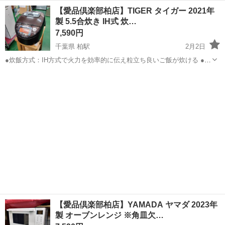
ジ、実はトーストが同時に2枚まで焼けちゃう優れもの。 トースター
千葉
柏市
柏駅
キッチン家電
ニトリ
【愛品倶楽部柏店】TIGER タイガー 2021年
を別で置く必要がないから、キッチンのスペースにゆとりが生まれま
製 5.5合炊き IH式 炊…
す。 重量センサー搭載...
7,590円
千葉県 柏駅
2月2日
●炊飯方式：IH方式で火力を効率的に伝え粒立ち良いご飯が炊ける ●炊
飯容量：最大5.5合（約1.0L）まで炊ける容量で日常使いに最適 ●内釜
千葉
柏市
柏駅
キッチン家電
TIGER
仕様：銅入り3層遠赤釜＋土鍋コーティングで熱伝導良く炊飯ムラを抑
える ●保温機...
【愛品倶楽部柏店】YAMADA ヤマダ 2023年
製 オーブンレンジ ※角皿欠…