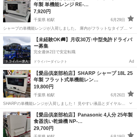
年製 単機能レンジ RE-…
れてもサッと拭くだけでお手...
7,920円
千葉県 柏駅
6月29日
シャープの単機能レンジが入荷しました。 庫内がフラットなタイプな
ので、大きめのお弁当も引っかからずにスムーズに出し入れできます
千葉
柏市
柏駅
キッチン家電
レンジ
【未経験OK🚚】月収30万↑中型免許ドライバ
よ♪ 冷凍食品を自動でちょうどよく温めてくれる専用ボタンや、直感
ー募集
的に時間を合わせられるダイ...
完全週休2日で安定転職
Ad
ドライバーダイレクト
【愛品倶楽部柏店】SHARP シャープ 18L 25
年製 フラット式単機能レン…
19,800円
千葉県 柏駅
6月26日
SHARPの単機能レンジが入荷しました！ 見やすい液晶とダイヤル式
で、直感的に操作できるのが嬉しいポイント。 最大1000Wのハイパワ
千葉
柏市
柏駅
キッチン家電
レンジ
【愛品倶楽部柏店】Panasonic 4人分 25年製
ーでお弁当もスピーディーにホカホカになります。 庫内は凸凹のない
食器洗い乾燥機 NP-…
フラットタイ...
29,700円
千葉県 柏駅
6月19日