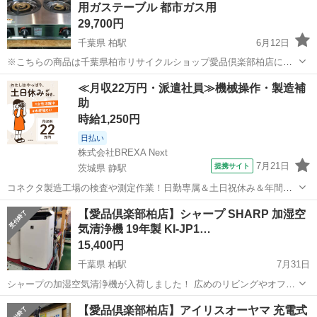
用ガステーブル 都市ガス用
能。 ●5種類の料...
29,700円
千葉県 柏駅
6月12日
※こちらの商品は千葉県柏市リサイクルショップ愛品倶楽部柏店にて
店頭販売中となりますので店頭取り引き限定とさせていただいており
千葉
柏市
柏駅
調理器具
商品
≪月収22万円・派遣社員≫機械操作・製造補
ます。 愛品倶楽部・愛品館の店舗配送エリア内のみ有料にて配送承り
助
ます。 詳しくは愛品倶楽部・...
時給1,250円
日払い
株式会社BREXA Next
7月21日
提携サイト
茨城県 静駅
コネクタ製造工場の検査や測定作業！日勤専属＆土日祝休み＆年間休
日128日★クリーンルーム内作業★マイカー通勤OK＆無料駐車場あり
茨城
常陸大宮市
静駅
その他
【愛品倶楽部柏店】シャープ SHARP 加湿空
★就業先食堂利用可！日払い制度あり！《茨城県常陸大宮市》 人気の
気清浄機 19年製 KI-JP1…
工場のお仕事 ◇コネクタ製造工...
15,400円
千葉県 柏駅
7月31日
シャープの加湿空気清浄機が入荷しました！ 広めのリビングやオフィ
スなど、広い空間をしっかり空気ケアしたい方におすすめ♪ シャープ
千葉
柏市
柏駅
季節、空調家電
プラズマクラスター
【愛品倶楽部柏店】アイリスオーヤマ 充電式
最高峰の「プラズマクラスターNEXT」を搭載していて、高濃度のイオ