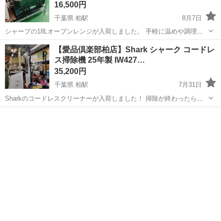
16,500円
千葉県 柏駅
8月7日
シャープの18Lオーブンレンジが入荷しました。 手軽に温めや調理を
したい方におすすめ♪ 「らくチン！センサー」がついているので、分
千葉
柏市
柏駅
キッチン家電
【愛品倶楽部柏店】Shark シャーク コードレ
量設定なしで自動であたためてくれるのが本当にラクですよ〜！ 操作
ス掃除機 25年製 IW427…
ダイヤルもすっきりしてい...
35,200円
千葉県 柏駅
7月31日
Sharkのコードレスクリーナーが入荷しました！ 掃除が終わったらド
ックに戻すだけでゴミを自動で収集してくれるので、毎回のゴミ捨て
千葉
柏市
柏駅
生活家電
の手間が省けて本当に楽ちん♪ パイプが曲がる構造だから、家具の下
もスイスイお掃除できちゃい...