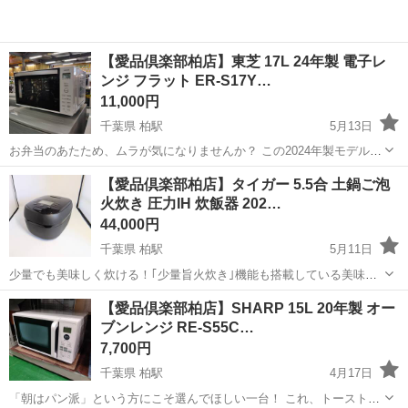
【愛品倶楽部柏店】東芝 17L 24年製 電子レ
ンジ フラット ER-S17Y…
11,000円
千葉県 柏駅
5月13日
お弁当のあたため、ムラが気になりませんか？ この2024年製モデルは
「絶対湿度センサー」を搭載！ 蒸気で見極めるから、ボタン一つで芯
千葉
柏市
柏駅
キッチン家電
インバーター
【愛品倶楽部柏店】タイガー 5.5合 土鍋ご泡
までホカホカに仕上がります。 最大900Wのハイパワーで忙しい朝も
火炊き 圧力IH 炊飯器 202…
時短が叶いま...
44,000円
千葉県 柏駅
5月11日
少量でも美味しく炊ける！｢少量旨火炊き｣機能も搭載している美味し
さに妥協しない炊飯器です。内釜は本物の土から出来た本土鍋を使用
千葉
柏市
柏駅
キッチン家電
商品
【愛品倶楽部柏店】SHARP 15L 20年製 オー
しており､通常の金属鍋に比べ約4倍の遠赤効果によって､お米の甘みと
ブンレンジ RE-S55C…
旨みをより引き出してくれます！ ...
7,700円
千葉県 柏駅
4月17日
「朝はパン派」という方にこそ選んでほしい一台！ これ、トーストが