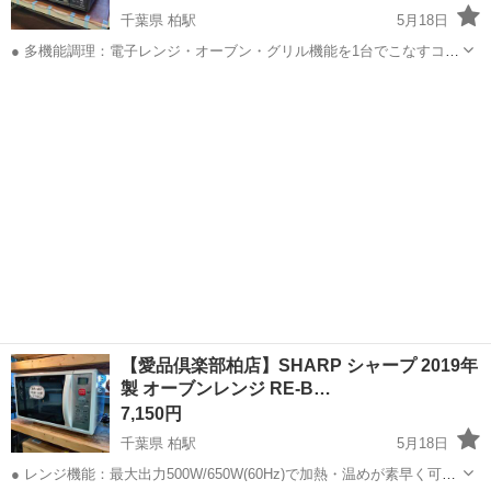
千葉県 柏駅
5月18日
● 多機能調理：電子レンジ・オーブン・グリル機能を1台でこなすコン
パクトオーブンレンジ ● 自動メニュー：ごはんやおかずなどのあたた
千葉
柏市
柏駅
キッチン家電
ターンテーブル
め、トースト、自動解凍などワンタッチ操作で調理可能 ● センサー搭
載：重量・温度センサー...
【愛品倶楽部柏店】SHARP シャープ 2019年
製 オーブンレンジ RE-B…
7,150円
千葉県 柏駅
5月18日
● レンジ機能：最大出力500W/650W(60Hz)で加熱・温めが素早く可