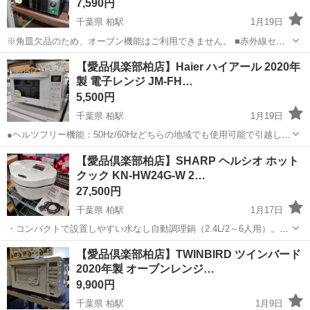
7,590円
千葉県 柏駅
1月19日
※角皿欠品のため、オーブン機能はご利用できません。 ■赤外線セン
サーで自動あたため。1ボタン1メニューでかんたん! ■庫内はターンテ
千葉
柏市
柏駅
キッチン家電
オーブン
【愛品倶楽部柏店】Haier ハイアール 2020年
ーブルのないフラット構造なので、コンビニ弁当などの大型の食材も
製 電子レンジ JM-FH…
あたためられます。さっ...
5,500円
千葉県 柏駅
1月19日
●ヘルツフリー機能：50Hz/60Hzどちらの地域でも使用可能で引越し後
も安心対応 ●フラット庫内：ターンテーブルなしで庫内が平ら、お手
千葉
柏市
柏駅
キッチン家電
ハイアール
【愛品倶楽部柏店】SHARP ヘルシオ ホット
入れ簡単＆大きな皿も置きやすい ●オートメニュー12種：弁当・冷凍
クック KN-HW24G-W 2…
食品・インスタント...
27,500円
千葉県 柏駅
1月17日
・コンパクトで設置しやすい水なし自動調理鍋（2.4L/2～6人用）。無
線LAN接続で「COCORO KITCHEN レシピサービス」に対応（スマホ
千葉
柏市
柏駅
キッチン家電
ヘルシオ
【愛品倶楽部柏店】TWINBIRD ツインバード
アプリが必要）。 ・焦げてしまいがちな無水メニューのカレーやシチ
2020年製 オーブンレンジ…
ューも上手に...
9,900円
千葉県 柏駅
1月9日