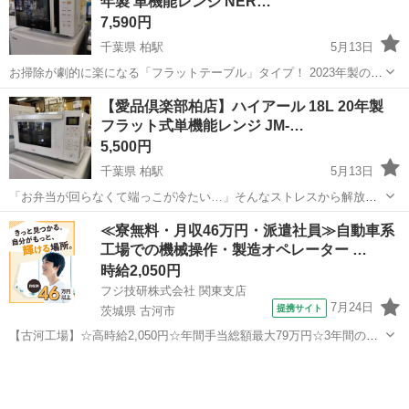
年製 単機能レンジ NER…
込み」モードも完備し...
7,590円
千葉県 柏駅
5月13日
お掃除が劇的に楽になる「フラットテーブル」タイプ！ 2023年製の高
年式モデルが入荷しました。 回転皿がないので、大きなお弁当も引っ
千葉
柏市
柏駅
キッチン家電
山善
【愛品倶楽部柏店】ハイアール 18L 20年製
かからずスムーズ。 汚れてもサッと拭くだけで、庫内を常に清潔に保
フラット式単機能レンジ JM-…
てます。 「...
5,500円
千葉県 柏駅
5月13日
「お弁当が回らなくて端っこが冷たい…」そんなストレスから解放し
てくれる、広々フラット庫内のレンジです！ 18Lのゆったりサイズだ
千葉
柏市
柏駅
キッチン家電
ハイアール
≪寮無料・月収46万円・派遣社員≫自動車系
から、コンビニの大きなお弁当もそのままスッポリ。 回転皿がないの
工場での機械操作・製造オペレーター …
で、汚れてもサッとひと拭...
時給2,050円
フジ技研株式会社 関東支店
7月24日
提携サイト
茨城県 古河市
【古河工場】☆高時給2,050円☆年間手当総額最大79万円☆3年間の手
当総額169万円☆年収630万円可☆寮費無料☆大手トラックメーカーで
茨城
古河市
その他
の組立組付のお仕事☆自動車業界経験者積極採用中！！【20代でも年
収500万円が目指せる...