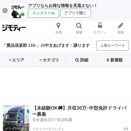
アプリならお得な情報を見逃さない！
インストール
アプリで開く
全国
検索
ログイン
投稿
「愛品倶楽部 133-」の中古あげます・譲ります
人気キーワード
エリア
カテゴリ
詳細
新着順
【未経験OK🚚】月収30万↑中型免許ドライバ
ー募集
完全週休2日で安定転職
Ad
ドライバーダイレクト