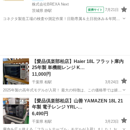
株式会社BREXA Next
7月21日
提携サイト
茨城県 静駅
コネクタ製造工場の検査や測定作業！日勤専属＆土日祝休み＆年間休
日128日★クリーンルーム内作業★マイカー通勤OK＆無料駐車場あり
茨城
常陸大宮市
静駅
その他
★就業先食堂利用可！日払い制度あり！《茨城県常陸大宮市》 人気の
工場のお仕事 ◇コネクタ製造工...
【愛品倶楽部柏店】Haier 18L フラット庫内
25年製 単機能レンジ K…
11,000円
千葉県 柏駅
3月24日
2025年製の高年式モデルが入荷！ 最大の特徴は、この価格帯では嬉し
い「フラット庫内」！ 回転皿がないから、大きなお弁当も引っかから
千葉
柏市
柏駅
キッチン家電
d払い
【愛品倶楽部柏店】山善 YAMAZEN 18L 21
ずにムラなく温められます。 お手入れもサッと拭くだけで完了。 「コ
年製 電子レンジ YRL-…
ンビニ」ボ...
6,490円
千葉県 柏駅
3月23日
庫内を広々使える「フラットテーブル」モデルが入荷しました！ お弁