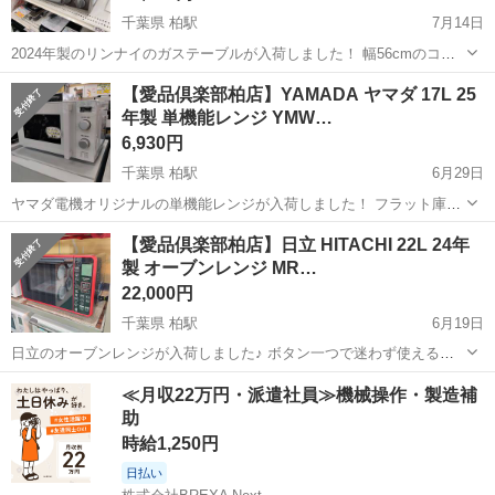
千葉県 柏駅
7月14日
2024年製のリンナイのガステーブルが入荷しました！ 幅56cmのコン
パクト設計で、一人暮らしや限られたキッチンスペースにおすすめで
千葉
柏市
柏駅
キッチン家電
【愛品倶楽部柏店】YAMADA ヤマダ 17L 25
す。 バーナー周りの隙間がないワンピーストップ仕様なので、煮こぼ
年製 単機能レンジ YMW…
れの侵入を防いで...
6,930円
千葉県 柏駅
6月29日
ヤマダ電機オリジナルの単機能レンジが入荷しました！ フラット庫内
だから、大きなお弁当もそのまま温められて、サッと拭くだけでお手
千葉
柏市
柏駅
キッチン家電
YAMADA
【愛品倶楽部柏店】日立 HITACHI 22L 24年
入れも楽々ですよ♪ 操作はシンプルなダイヤル式なので、難しい設定
製 オーブンレンジ MR…
が苦手な方にもおすすめ。 ...
22,000円
千葉県 柏駅
6月19日
日立のオーブンレンジが入荷しました♪ ボタン一つで迷わず使えるダ
イレクトキーがとっても便利。 庫内はフラットでお手入れがしやす
千葉
柏市
柏駅
キッチン家電
MRO
≪月収22万円・派遣社員≫機械操作・製造補
く、お弁当などの出し入れもスムーズです。 最高1000Wの自動あたた
助
め機能もあるので...
時給1,250円
日払い