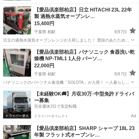
【愛品倶楽部柏店】日立 HITACHI 23L 22年
製 過熱水蒸気オーブンレ…
15,400円
千葉県 柏駅
8月7日
日立の過熱水蒸気オーブンレンジが入荷しました！ 普段のあたためは
もちろん、手軽にヘルシーな蒸し料理を楽しみたい方におすすめです♪
千葉
柏市
柏駅
キッチン家電
MRO
【愛品倶楽部柏店】パナソニック 食器洗い乾
「あたためスタート」ボタンが大きく中央に配置されていて迷わず操
燥機 NP-TML1 1人分 パーソ…
作できますよ。 付属の角皿...
22,000円
千葉県 柏駅
8月7日
パナソニックのパーソナル食洗機「SOLOTA」が入荷！ 一人暮らしの
お部屋にも置きやすいコンパクトサイズで、工事不要ですぐ使えます
千葉
柏市
柏駅
キッチン家電
【未経験OK🚚】月収30万↑中型免許ドライバ
よ♪ 毎日の食器洗いを手軽に済ませたい方にぴったりです。 窓部分に
ー募集
少し汚れがありますが、...
完全週休2日で安定転職
Ad
ドライバーダイレクト
【愛品倶楽部柏店】SHARP シャープ 18L 23
年製 フラット式オーブンレ…