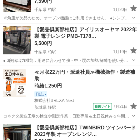
7,590円
千葉県 柏駅
1月20日
※角皿が欠品のため、オーブン機能はご利用できません。 ●シンプル
操作で選りすぐりのオートメニュー ●トーストから解凍、オーブン調
千葉
柏市
柏駅
キッチン家電
YMW
【愛品倶楽部柏店】アイリスオーヤマ 2022年
理もお任せ『18種類のオートメニュー』 ●広々使えてお手入れラクラ
製 電子レンジ PMB-T178…
ク『フラットテーブル』 ...
5,500円
千葉県 柏駅
1月19日
● 3段階出力機能：用途に合わせて強・中・弱の加熱/解凍を使い分け
可能で調理の自由度アップ ● 自動調理メニュー：ワンタッチで5種の
千葉
柏市
柏駅
キッチン家電
ターンテーブル
≪月収22万円・派遣社員≫機械操作・製造補
料理調理が可能で忙しい時に便利 ● 最大15分タイマー：10秒刻みで細
助
かい時間設定ができ...
時給1,250円
日払い
株式会社BREXA Next
7月21日
提携サイト
茨城県 静駅
コネクタ製造工場の検査や測定作業！日勤専属＆土日祝休み＆年間休
日128日★クリーンルーム内作業★マイカー通勤OK＆無料駐車場あり
茨城
常陸大宮市
静駅
その他
【愛品倶楽部柏店】TWINBIRD ツインバード
★就業先食堂利用可！日払い制度あり！《茨城県常陸大宮市》 人気の
2023年製 オーブンレンジ…
工場のお仕事 ◇コネクタ製造工...