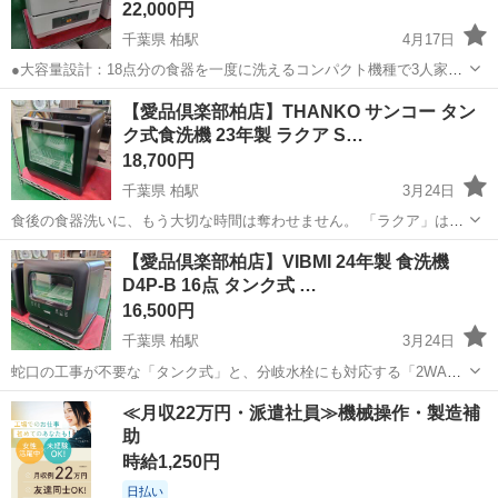
22,000円
千葉県 柏駅
4月17日
●大容量設計：18点分の食器を一度に洗えるコンパクト機種で3人家族
にも対応 ●バイオパワー除菌：高濃度洗剤液の噴射で食器をしっかり
千葉
柏市
柏駅
キッチン家電
【愛品倶楽部柏店】THANKO サンコー タン
除菌（99％以上除菌試験済） ●エコナビ機能：水温・室温を感知し自
ク式食洗機 23年製 ラクア S…
動で節電・節水（手洗い比...
18,700円
千葉県 柏駅
3月24日
食後の食器洗いに、もう大切な時間は奪わせません。 「ラクア」は蛇
口の工事がいらないタンク式。 買ったその日から、キッチンの好きな
千葉
柏市
柏駅
キッチン家電
ラクア
【愛品倶楽部柏店】VIBMI 24年製 食洗機
場所に置いて使えます！ 上下のノズルから強力に噴射される温水が、
D4P-B 16点 タンク式 …
手ごわい油汚れをし...
16,500円
千葉県 柏駅
3月24日
蛇口の工事が不要な「タンク式」と、分岐水栓にも対応する「2WAY
給水」モデル。 設置場所を選ばず、届いたその日から家事の時間を短
千葉
柏市
柏駅
キッチン家電
タンク
≪月収22万円・派遣社員≫機械操作・製造補
縮できます。 上下に設置されたスプレーアームが回転して汚れをしっ
助
かり落とす構造。 20...
時給1,250円
日払い