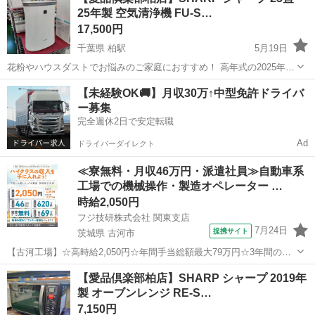
25年製 空気清浄機 FU-S…
す。 高性能なHEPA...
17,500円
千葉県 柏駅
5月19日
花粉やハウスダストでお悩みのご家庭におすすめ！ 高年式の2025年製
ですよ♪ シャープ独自のプラズマクラスター7000と、微小な粒子まで
千葉
柏市
柏駅
季節、空調家電
プラズマクラスター
【未経験OK🚚】月収30万↑中型免許ドライバ
しっかりキャッチする静電HEPAフィルターを搭載。 パワフル吸じん
ー募集
機能が、お部...
完全週休2日で安定転職
Ad
ドライバーダイレクト
≪寮無料・月収46万円・派遣社員≫自動車系
工場での機械操作・製造オペレーター …
時給2,050円
フジ技研株式会社 関東支店
7月24日
提携サイト
茨城県 古河市
【古河工場】☆高時給2,050円☆年間手当総額最大79万円☆3年間の手
当総額169万円☆年収630万円可☆寮費無料☆大手トラックメーカーで
茨城
古河市
その他
【愛品倶楽部柏店】SHARP シャープ 2019年
の組立組付のお仕事☆自動車業界経験者積極採用中！！【20代でも年
製 オーブンレンジ RE-S…
収500万円が目指せる...
7,150円