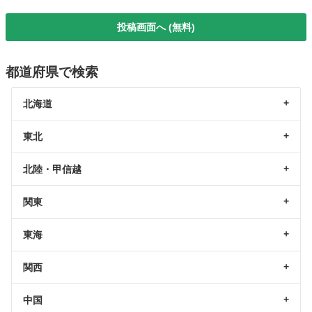
投稿画面へ (無料)
都道府県で検索
北海道
東北
北陸・甲信越
関東
東海
関西
中国