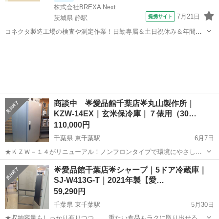
株式会社BREXA Next
7月21日
提携サイト
茨城県 静駅
コネクタ製造工場の検査や測定作業！日勤専属＆土日祝休み＆年間休
日128日★クリーンルーム内作業★マイカー通勤OK＆無料駐車場あり
茨城
常陸大宮市
静駅
その他
★就業先食堂利用可！日払い制度あり！《茨城県常陸大宮市》 人気の
工場のお仕事 ◇コネクタ製造工...
商談中 🌟愛品館千葉店🌟丸山製作所｜
KZW-14EX｜玄米保冷庫｜７俵用（30…
110,000円
千葉県 東千葉駅
6月7日
★ＫＺＷ－１４がリニューアル！ノンフロンタイプで環境にやさしく
より静音に。 ★お米のおいしさを長持ちさせる必需品！玄米の鮮度維
千葉
千葉市
東千葉駅
キッチン家電
玄米
🌟愛品館千葉店🌟シャープ｜5ドア冷蔵庫｜
持や虫、カビ防止に。庫内の送風ファンが冷却時に出た水分を庫外に
SJ-W413G-T｜2021年製【愛…
排出し、湿度を抑え、玄米の保管に適...
59,290円
千葉県 東千葉駅
5月30日
★収納容量もしっかり有りつつ、 重たい食品もラクに取り出せる、