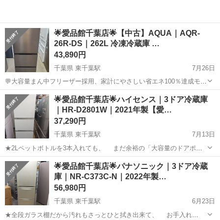
🌟愛品館千葉店🌟【中古】AQUA｜AQR-
26R-DS｜262L 冷凍冷蔵庫 …
43,890円
千葉県 東千葉駅
7月26日
💬大容量まん中フリーザー採用、家計にやさしい省エネ100％達成モデ
ル。 💬大容量＆整理しやすい真ん中冷凍室、整理しやすい多段構造の
千葉
千葉市
東千葉駅
キッチン家電
AQR
🌟愛品館千葉店🌟ハイセンス｜3ドア冷蔵庫
冷凍室！ 💬バスケット付き独立野菜室：バスケットも付いて独立して
｜HR-D2801W｜2021年製【愛…
いるから野菜を整理しやすい...
37,290円
千葉県 東千葉駅
7月13日
★2Lペットボトルを3本入れても、 まだ余裕の「大容量のドアポケ
ット」搭載！ ★肉、魚、乳製品などを分けて収納出来る、 「フレッ
千葉
千葉市
東千葉駅
キッチン家電
ハイセンス
🌟愛品館千葉店🌟パナソニック｜3ドア冷蔵
シュケース」も付いた、使いやすい冷蔵庫です♪ -------------------...
庫｜NR-C373C-N｜2022年製…
56,980円
千葉県 東千葉駅
6月23日
★全段ガラス棚だから汚れもさっとひと拭き出来て、 お手入れ