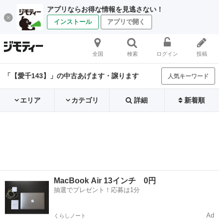
アプリならお得な情報を見逃さない！
インストール
アプリで開く
全国
検索
ログイン
投稿
「【愛千143】」の中古あげます・譲ります
人気キーワード
エリア
カテゴリ
詳細
新着順
MacBook Air 13インチ 0円
抽選でプレゼント！応募は1分
Ad
くらしノート