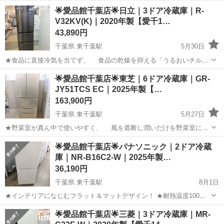
品を凍らせず鮮度長持ちの、 「氷点下ストッカー」搭載！ ★どこを
千葉
千葉市
東千葉駅
キッチン家電
ドア
🌟愛品館千葉店🌟日立｜3ドア冷蔵庫｜R-
つかんでも開けられる、 フリーアクセスデザインで使いやすい冷蔵
V32KV(K)｜2020年製【愛千1…
庫です♪ ---...
43,890円
千葉県 東千葉駅
5月30日
★食品に直接冷気を当てず、 食品の乾燥を抑える「うるおいチル
ド」を採用！ ★野菜室を真ん中に配置した、 「まんなか野菜室」タイ
千葉
千葉市
東千葉駅
キッチン家電
32K
🌟愛品館千葉店🌟東芝｜6ドア冷蔵庫｜GR-
プの使いやすい冷蔵庫です♪ ------------------------------...
JY51TCS EC｜2025年製【…
163,900円
千葉県 東千葉駅
5月27日
★野菜室が真ん中で使いやすく、 風を遮断し潤いだけを野菜室に送
る、 「ミストチャージユニット」搭載し、 野菜に直接風が当たらな
千葉
千葉市
東千葉駅
キッチン家電
東芝
🌟愛品館千葉店🌟パナソニック｜2ドア冷蔵
いから乾燥を防ぎ、 安定した湿度を保てる、 まとめ買いも安心の
庫｜NR-B16C2-W｜2025年製…
大容量冷凍冷蔵庫で...
36,190円
千葉県 東千葉駅
8月1日
★インテリアになじむフラット＆マットデザイン！ ★耐熱温度100℃
のトップテーブ採用で、 電子レンジも設置可能！ ★まとめ買いや作
千葉
千葉市
東千葉駅
キッチン家電
パナソニック
🌟愛品館千葉店🌟三菱｜3ドア冷蔵庫｜MR-
り置きに便利な、 大容量冷凍室搭載の冷蔵庫です♪ ---------------...