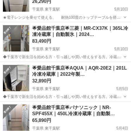
26,290円
千葉県 東千葉駅
5月10日
★電子レンジを乗せて使える、 耐熱100度のトップテーブルを搭
載！ ★ドアの開閉方向を自由につけかえ可能な、 「つけかえどっち
千葉
千葉市
東千葉駅
キッチン家電
ドア
🌟愛品館千葉店🌟三菱｜MR-CX37K｜365L冷
もドア」採用の冷蔵庫です♪ -----------------------------...
凍冷蔵庫｜自動製氷｜2024…
83,490円
千葉県 東千葉駅
5月10日
◆千葉市で新生活を始める方・引っ越しや買い替えをする方。冷蔵庫
～洗濯機の在庫多数取り揃えております。単身用～ファミリー向け、
千葉
千葉市
東千葉駅
キッチン家電
d払い
🌟愛品館千葉店🌟AQUA｜AQR-20E2｜201L
幅広く取り揃えております。ぜひ千葉市 リサイクルショップ愛品館千
冷凍冷蔵庫｜2022年製…
葉店にご相談ください！ -----...
32,890円
千葉県 東千葉駅
5月5日
◆千葉市で新生活を始める方・引っ越しや買い替えをする方。冷蔵庫
～洗濯機の在庫多数取り揃えております。単身用～ファミリー向け、
千葉
千葉市
東千葉駅
キッチン家電
AQR
🌟愛品館千葉店🌟パナソニック｜NR-
幅広く取り揃えております。ぜひ千葉市 リサイクルショップ愛品館千
SPF455X｜450L冷凍冷蔵庫｜自動製…
葉店にご相談ください！ -----...
65,890円
千葉県 東千葉駅
5月4日