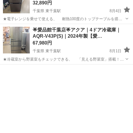
32,890円
千葉県 東千葉駅
8月4日
★電子レンジを乗せて使える、 耐熱100度のトップテーブルを搭
載！ ★ドアの開閉方向を自由につけかえ可能な、 「つけかえどっち
千葉
千葉市
東千葉駅
キッチン家電
ドア
🌟愛品館千葉店🌟アクア｜4ドア冷蔵庫｜
もドア」採用の冷蔵庫です♪ -----------------------------...
AQR-V43P(S)｜2024年製【愛…
67,980円
千葉県 東千葉駅
8月1日
★冷蔵室から野菜室もチェックできる、 「見える野菜室」搭載！
★60cm幅スリムで上まで届きやすい、 ローボディ設計の冷凍冷蔵
千葉
千葉市
東千葉駅
キッチン家電
AQR
庫です♪ --------------------------------------...