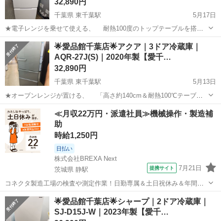
32,890円
千葉県 東千葉駅
5月17日
★電子レンジを乗せて使える、 耐熱100度のトップテーブルを搭
載！ ★ドアの開閉方向を自由につけかえ可能な、 「つけかえどっち
千葉
千葉市
東千葉駅
キッチン家電
ドア
🌟愛品館千葉店🌟アクア｜3ドア冷蔵庫｜
もドア」採用の冷蔵庫です♪ -----------------------------...
AQR-27J(S)｜2020年製【愛千…
32,890円
千葉県 東千葉駅
5月13日
★オーブンレンジが置ける、 「高さ約140cm＆耐熱100℃テーブ
ル」採用！ ★「3ドア・独立野菜室&全段強化処理ガラス棚」、 搭
千葉
千葉市
東千葉駅
キッチン家電
AQR
≪月収22万円・派遣社員≫機械操作・製造補
載の使いやすい冷蔵庫です♪ ---------------------------...
助
時給1,250円
日払い
株式会社BREXA Next
7月21日
提携サイト
茨城県 静駅
コネクタ製造工場の検査や測定作業！日勤専属＆土日祝休み＆年間休
日128日★クリーンルーム内作業★マイカー通勤OK＆無料駐車場あり
茨城
常陸大宮市
静駅
その他
🌟愛品館千葉店🌟シャープ｜2ドア冷蔵庫｜
★就業先食堂利用可！日払い制度あり！《茨城県常陸大宮市》 人気の
SJ-D15J-W｜2023年製【愛千…
工場のお仕事 ◇コネクタ製造工...