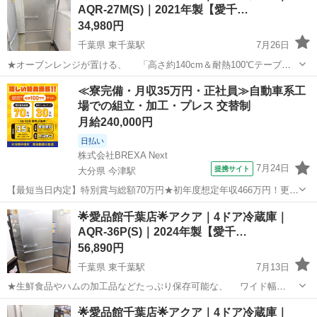
AQR-27M(S)｜2021年製【愛千…
34,980円
千葉県 東千葉駅
7月26日
★オーブンレンジが置ける、 「高さ約140cm＆耐熱100℃テーブ
ル」採用！ ★「3ドア・独立野菜室&全段強化処理ガラス棚」搭載の、
千葉
千葉市
東千葉駅
キッチン家電
AQR
≪寮完備・月収35万円・正社員≫自動車系工
使いやすい冷蔵庫です♪ ---------------------------...
場での組立・加工・プレス 交替制
月給240,000円
日払い
株式会社BREXA Next
7月24日
提携サイト
大分県 今津駅
【最短当日内定】特別賞与総額70万円★初年度想定年収466万円！更新
インセンティブ30万円★無料の備品付き寮完備＆赴任旅費会社負担◎
大分
中津市
今津駅
その他
🌟愛品館千葉店🌟アクア｜4ドア冷蔵庫｜
業績賞与＆昇給あり！軽自動車の製造業務！ ダイハツ車の製造 大手自
AQR-36P(S)｜2024年製【愛千…
動車メーカーである『ダイ...
56,890円
千葉県 東千葉駅
7月13日
★生鮮食品やハムの加工品などたっぷり保存可能な、 ワイド幅
48cmのフレッシュルームを搭載！ ★省スペースで設置できる「幅
千葉
千葉市
東千葉駅
キッチン家電
AQR
🌟愛品館千葉店🌟アクア｜4ドア冷蔵庫｜
60cmスリムタイプ」で、 使いやすい冷蔵庫です♪ -------------------...