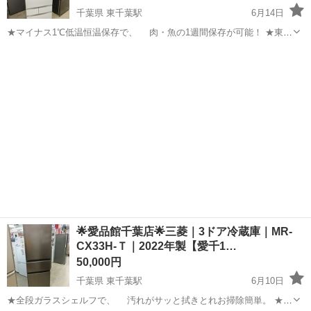
千葉県 東千葉駅
6月14日
★マイナス1℃低温恒温保存で、 肉・魚の1週間保存が可能！ ★東芝
独自の除菌LEDの採用技術で、 うまみ成分を増加させる「低温熟
千葉
千葉市
東千葉駅
キッチン家電
東芝
成」を実現 ★野菜に最適な環境を実現する、 「もっと潤う摘みたて
野菜室」搭載の冷...
🌟愛品館千葉店🌟三菱｜3ドア冷蔵庫｜MR-
CX33H-Ｔ｜2022年製【愛千1…
50,000円
千葉県 東千葉駅
6月10日
★全段ガラスシェルフで、 汚れがサッと拭きとれお掃除簡単。 ★食