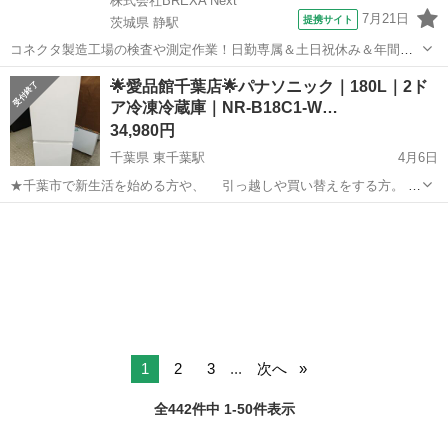
株式会社BREXA Next
7月21日
提携サイト
茨城県 静駅
コネクタ製造工場の検査や測定作業！日勤専属＆土日祝休み＆年間休
日128日★クリーンルーム内作業★マイカー通勤OK＆無料駐車場あり
茨城
常陸大宮市
静駅
その他
🌟愛品館千葉店🌟パナソニック｜180L｜2ド
★就業先食堂利用可！日払い制度あり！《茨城県常陸大宮市》 人気の
ア冷凍冷蔵庫｜NR-B18C1-W…
工場のお仕事 ◇コネクタ製造工...
34,980円
千葉県 東千葉駅
4月6日
★千葉市で新生活を始める方や、 引っ越しや買い替えをする方。
冷蔵庫～洗濯機の在庫多数取り揃えております。 単身用～ファミリ
千葉
千葉市
東千葉駅
キッチン家電
パナソニック
ー向け、幅広く取り揃えております。 是非、千葉市リサイクルショ
ップ、 愛品館千葉...
1
2
3
...
次へ
全442件中 1-50件表示