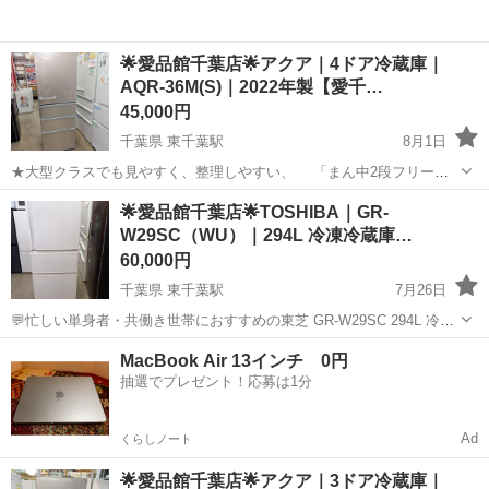
🌟愛品館千葉店🌟アクア｜4ドア冷蔵庫｜
AQR-36M(S)｜2022年製【愛千…
45,000円
千葉県 東千葉駅
8月1日
★大型クラスでも見やすく、整理しやすい、 「まん中2段フリーザ
ー」採用！ ★省スペースで設置出来る、 「幅60cmスリムタイプ」
千葉
千葉市
東千葉駅
キッチン家電
AQR
🌟愛品館千葉店🌟TOSHIBA｜GR-
で、 使いやすい冷蔵庫です♪ -------------------------...
W29SC（WU）｜294L 冷凍冷蔵庫…
60,000円
千葉県 東千葉駅
7月26日
💬忙しい単身者・共働き世帯におすすめの東芝 GR-W29SC 294L 冷凍
冷蔵庫が入荷。 💬294Lの使いやすい容量は一人暮らしで自炊をする
千葉
千葉市
東千葉駅
キッチン家電
d払い
MacBook Air 13インチ 0円
方、共働き世帯にピッタリサイズ。 💬冷蔵室・冷凍室ともに収納力が
抽選でプレゼント！応募は1分
あり、食材のま...
Ad
くらしノート
🌟愛品館千葉店🌟アクア｜3ドア冷蔵庫｜