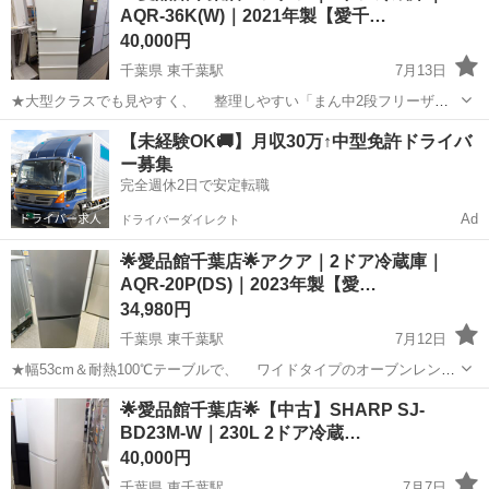
AQR-36K(W)｜2021年製【愛千…
40,000円
千葉県 東千葉駅
7月13日
★大型クラスでも見やすく、 整理しやすい「まん中2段フリーザ
ー」採用！ ★省スペースで設置できる「幅60cmスリムタイプ」で、
千葉
千葉市
東千葉駅
キッチン家電
AQR
【未経験OK🚚】月収30万↑中型免許ドライバ
使いやすい冷蔵庫です♪ ------------------------------...
ー募集
完全週休2日で安定転職
Ad
ドライバーダイレクト
🌟愛品館千葉店🌟アクア｜2ドア冷蔵庫｜
AQR-20P(DS)｜2023年製【愛…
34,980円
千葉県 東千葉駅
7月12日
★幅53cm＆耐熱100℃テーブルで、 ワイドタイプのオーブンレンジ
もすっきり設置！ ★手入れがしやすい、 「全段強化処理ガラス棚」
千葉
千葉市
東千葉駅
キッチン家電
AQR
🌟愛品館千葉店🌟【中古】SHARP SJ-
を採用で、 使いやすい冷蔵庫です♪ --------------------...
BD23M-W｜230L 2ドア冷蔵…
40,000円
千葉県 東千葉駅
7月7日