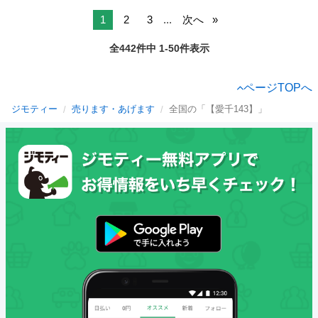
1
2
3
...
次へ
全442件中 1-50件表示
ページTOPへ
ジモティー
売ります・あげます
全国の「【愛千143】」