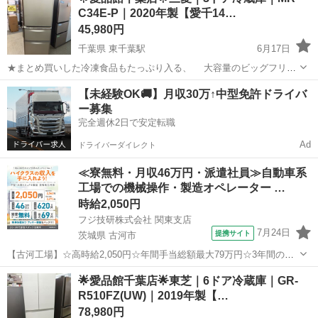
C34E-P｜2020年製【愛千14…
45,980円
千葉県 東千葉駅
6月17日
★まとめ買いした冷凍食品もたっぷり入る、 大容量のビッグフリー
ザーを搭載！ ★どこをつかんでも開けられる、 フリーアクセスデザ
千葉
千葉市
東千葉駅
キッチン家電
ドア
【未経験OK🚚】月収30万↑中型免許ドライバ
インで使いやすい冷蔵庫です♪ ----------------------------...
ー募集
完全週休2日で安定転職
Ad
ドライバーダイレクト
≪寮無料・月収46万円・派遣社員≫自動車系
工場での機械操作・製造オペレーター …
時給2,050円
フジ技研株式会社 関東支店
7月24日
提携サイト
茨城県 古河市
【古河工場】☆高時給2,050円☆年間手当総額最大79万円☆3年間の手
当総額169万円☆年収630万円可☆寮費無料☆大手トラックメーカーで
茨城
古河市
その他
🌟愛品館千葉店🌟東芝｜6ドア冷蔵庫｜GR-
の組立組付のお仕事☆自動車業界経験者積極採用中！！【20代でも年
R510FZ(UW)｜2019年製【…
収500万円が目指せる...
78,980円