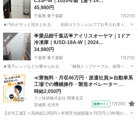
C33F-W｜2020年製【愛千14…
45,980円
千葉県 東千葉駅
7月27日
★汚れがサッと拭きとれる、 全段ガラスシェルフでお手入れ楽々！
★どこをつかんでも開けられる、 フリーアクセスデザイン採用で、
千葉
千葉市
東千葉駅
キッチン家電
ドア
🌟愛品館千葉店🌟アイリスオーヤマ｜1ドア
使いやすい冷蔵庫です♪ ----------------------------...
冷凍庫｜IUSD-18A-W｜2024…
34,980円
千葉県 東千葉駅
7月27日
★電子レンジなどが乗せられる、 「耐熱トップテーブル」採用！ ★
各段ごとに直接冷凍できるシステムになっている為、 食品を素早く
千葉
千葉市
東千葉駅
キッチン家電
IUSD
≪寮無料・月収46万円・派遣社員≫自動車系
冷凍出来る、使いやすい冷凍庫です♪ -------------------------...
工場での機械操作・製造オペレーター …
時給2,050円
フジ技研株式会社 関東支店
7月24日
提携サイト
茨城県 古河市
【古河工場】☆高時給2,050円☆年間手当総額最大79万円☆3年間の手
当総額169万円☆年収630万円可☆寮費無料☆大手トラックメーカーで
茨城
古河市
その他
の組立組付のお仕事☆自動車業界経験者積極採用中！！【20代でも年
収500万円が目指せる...