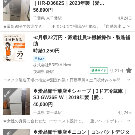
｜HR-D3602S｜2023年製【愛…
葉店にご相談ください！ -----...
56,890円
千葉県 東千葉駅
4月24日
★最短90分で製氷でき、 ボタン1つで掃除が可能な、 「自動製氷シ
ステム」を採用！ ★切り替え楽々な、 セレクトチルド室（微氷結⇔
千葉
千葉市
東千葉駅
キッチン家電
ハイセンス
≪月収22万円・派遣社員≫機械操作・製造補
チルド）も付いた、 使いやすい冷蔵庫です♪ ----------------...
助
時給1,250円
日払い
株式会社BREXA Next
7月21日
提携サイト
茨城県 静駅
コネクタ製造工場の検査や測定作業！日勤専属＆土日祝休み＆年間休
日128日★クリーンルーム内作業★マイカー通勤OK＆無料駐車場あり
茨城
常陸大宮市
静駅
その他
🌟愛品館千葉店🌟シャープ｜3ドア冷蔵庫｜
★就業先食堂利用可！日払い制度あり！《茨城県常陸大宮市》 人気の
SJ-GW36E-W｜2019年製【愛…
工場のお仕事 ◇コネクタ製造工...
40,000円
千葉県 東千葉駅
4月24日
★女性の身長に合わせたローウエスト設計で、 重いペットボトルも
楽々出し入れ可能！ ★右にも左にも開く「どっちもドア」タイプで、
千葉
千葉市
東千葉駅
キッチン家電
ドア
🌟愛品館千葉店🌟ニコン｜コンパクトデジタ
使いやすい冷蔵庫です♪ ------------------------------...