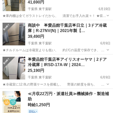
41,690円
千葉県 東千葉駅
6月19日
★庫内棚は全てガラストレイだから、 清潔でお手入れ楽々！ ★収納
容量も十分で、天面LED照明で庫内が明るく、 見渡しやすい冷蔵庫
千葉
千葉市
東千葉駅
キッチン家電
パナソニック
商談中 🌟愛品館千葉店🌟日立｜3ドア冷蔵
です♪ --------------------------------------...
庫｜R-27NV(N)｜2021年製【…
39,490円
千葉県 東千葉駅
6月9日
★チルドルームは冷蔵室よりも低い、 約1℃の温度で保存でき、
乳製品や生鮮食品の保存にオススメ！ ★スリムな幅54cmでコンパク
千葉
千葉市
東千葉駅
キッチン家電
ドア
🌟愛品館千葉店🌟アイリスオーヤマ｜2ドア
トな、 真ん中野菜タイプの冷蔵庫です♪ --------------------...
冷蔵庫｜IRSD-17A-W｜2024…
25,190円
千葉県 東千葉駅
6月9日
★冷蔵室に12.8Lの野菜ケースを搭載し、 野菜の鮮度を保ち、 み
ずみずしい状態を長く維持！ ★冷凍室は3段収納なので冷凍食品も、
千葉
千葉市
東千葉駅
キッチン家電
IRSD
≪月収22万円・派遣社員≫機械操作・製造補
作り置きもスッキリ収納可能な、 使いやすい冷蔵庫です♪ --------...
助
時給1,250円
日払い