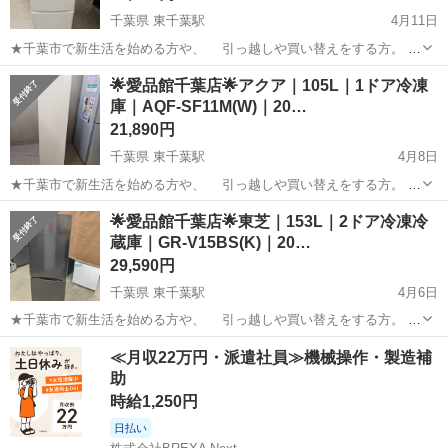
千葉県 東千葉駅
4月11日
★千葉市で新生活を始める方や、 引っ越しや買い替えをする方。
冷蔵庫～洗濯機の在庫多数取り揃えております。 単身用～ファミリ
千葉
千葉市
東千葉駅
キッチン家電
ドア
🌟愛品館千葉店🌟アクア｜105L｜1ドア冷凍
ー向け、幅広く取り揃えております。 是非、千葉市リサイクルショ
庫｜AQF-SF11M(W)｜20…
ップ、 愛品館千葉...
21,890円
千葉県 東千葉駅
4月8日
★千葉市で新生活を始める方や、 引っ越しや買い替えをする方。
冷蔵庫～洗濯機の在庫多数取り揃えております。 単身用～ファミリ
千葉
千葉市
東千葉駅
キッチン家電
AQF
🌟愛品館千葉店🌟東芝｜153L｜2ドア冷凍冷
ー向け、幅広く取り揃えております。 是非、千葉市リサイクルショ
蔵庫｜GR-V15BS(K)｜20…
ップ、 愛品館千葉...
29,590円
千葉県 東千葉駅
4月6日
★千葉市で新生活を始める方や、 引っ越しや買い替えをする方。
冷蔵庫～洗濯機の在庫多数取り揃えております。 単身用～ファミリ
千葉
千葉市
東千葉駅
キッチン家電
ドア
≪月収22万円・派遣社員≫機械操作・製造補
ー向け、幅広く取り揃えております。 是非、千葉市リサイクルショ
助
ップ、 愛品館千葉...
時給1,250円
日払い