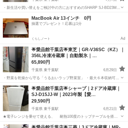
・新生活や買い替えをご検討中の方におすすめのSHARP SJ-BD23M-
W 230L冷蔵庫が入荷しました。 ・230Lの使いやすい容量は、一人暮
千葉
千葉市
東千葉駅
キッチン家電
SHARP
MacBook Air 13インチ 0円
らしで自炊をする方はもちろん、二人暮らしにもぴったり。 ・冷蔵
抽選でプレゼント！応募は1分
室・...
Ad
くらしノート
🌟愛品館千葉店🌟東芝｜GR-V36SC（KZ）｜
356L冷凍冷蔵庫｜自動製氷｜…
65,890円
千葉県 東千葉駅
6月29日
・野菜を乾燥から守る「うるおいラップ野菜室」 ・最大６本収納可能
なチューブスタンドを新搭載 ・ドアポケットを整理することで、出し
千葉
千葉市
東千葉駅
キッチン家電
東芝
🌟愛品館千葉店🌟シャープ｜2ドア冷蔵庫｜
入れもスムーズになります。 ・野菜室が「まんなか」にある使いやす
SJ-D15JJ-W｜2023年製【愛…
さに加えて「お掃除口」があ...
29,590円
千葉県 東千葉駅
6月21日
★電子レンジを乗せて使える、 耐熱100度のトップテーブルを搭
載！ ★ドアの開閉方向を自由につけかえ可能な、 「つけかえどっち
千葉
千葉市
東千葉駅
キッチン家電
ドア
🌟愛品館千葉店🌟三菱｜3ドア冷蔵庫｜MR-
もドア」採用の冷蔵庫です♪ -----------------------------...