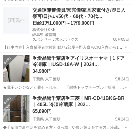
ローウエスト設計！ ★右にも左にも開く「どっちもドア」タイプ
千葉
千葉市
東千葉駅
キッチン家電
ドア
交通誘導警備員/寮完備/家具家電付き/即日入
で、 使いやすい冷蔵庫です♪ ---------------------------...
寮可/日払い/50代・60代・70代…
日給1万1,000円～1万9,000円
株式会社KKB
岐阜県 岐南町
スポンサー：求人ボックス
08月05日
【仕事内容】入寮希望者大歓迎!残り2部屋⇒即入寮もOK!入寮から1ヶ
月間寮費無料 最大日給19,000円も可! <募集情報> 即入寮も可能です!
アルバイト・パート
🌟愛品館千葉店🌟アイリスオーヤマ｜1ドア
入寮希望者大歓迎 残り<3部屋>なのでご応募はお早めに! 入寮から1ヶ
冷凍庫｜IUSD-18A-W｜2024…
月間は寮費も無...
34,980円
千葉県 東千葉駅
5月24日
★電子レンジなどが乗せられる、 「耐熱トップテーブル」採用！ ★
各段ごとに直接冷凍出来るシステムになっている為、 食品を素早く
千葉
千葉市
東千葉駅
キッチン家電
IUSD
🌟愛品館千葉店🌟三菱｜MR-CD41BKG-BR
冷凍出来る、使いやすい冷凍庫です♪ -------------------------...
｜405L 冷凍冷蔵庫｜202…
65,890円
千葉県 東千葉駅
5月24日
◆千葉市で新生活を始める方・引っ越しや買い替えをする方。冷蔵庫