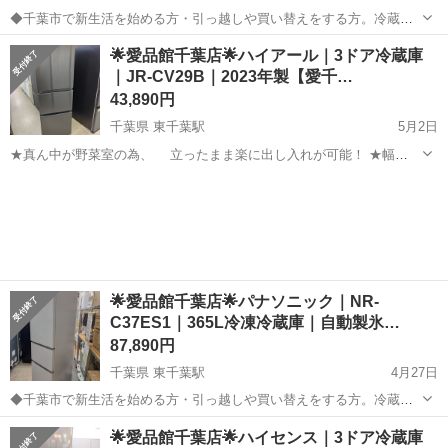
◆千葉市で新生活を始める方・引っ越しや買い替えをする方。冷蔵庫
～洗濯機の在庫多数取り揃えております。単身用～ファミリー向け、
千葉
千葉市
東千葉駅
キッチン家電
パナソニック
🌟愛品館千葉店🌟ハイアール｜3ドア冷蔵庫
幅広く取り揃えております。ぜひ千葉市 リサイクルショップ愛品館千
｜JR-CV29B｜2023年製【愛千…
葉店にご相談ください！ -----...
43,890円
千葉県 東千葉駅
5月2日
★真ん中が野菜室の為、 立ったまま楽に出し入れが可能！ ★幅
540mmのスリムボディですっきり置ける、 使いやすい冷蔵庫です♪
千葉
千葉市
東千葉駅
キッチン家電
ハイアール
------------------------------------------...
🌟愛品館千葉店🌟パナソニック｜NR-
C37ES1｜365L冷凍冷蔵庫｜自動製氷…
87,890円
千葉県 東千葉駅
4月27日
◆千葉市で新生活を始める方・引っ越しや買い替えをする方。冷蔵庫
～洗濯機の在庫多数取り揃えております。単身用～ファミリー向け、
千葉
千葉市
東千葉駅
キッチン家電
自動
🌟愛品館千葉店🌟ハイセンス｜3ドア冷蔵庫
幅広く取り揃えております。ぜひ千葉市 リサイクルショップ愛品館千