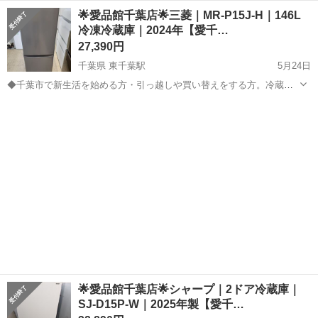
～洗濯機の在庫多数取り揃えております。単身用～ファミリー向け、
千葉
千葉市
東千葉駅
キッチン家電
ストッカー
🌟愛品館千葉店🌟三菱｜MR-P15J-H｜146L
幅広く取り揃えております。ぜひ千葉市 リサイクルショップ愛品館千
冷凍冷蔵庫｜2024年【愛千…
葉店にご相談ください！ -----...
27,390円
千葉県 東千葉駅
5月24日
◆千葉市で新生活を始める方・引っ越しや買い替えをする方。冷蔵庫
～洗濯機の在庫多数取り揃えております。単身用～ファミリー向け、
千葉
千葉市
東千葉駅
キッチン家電
d払い
幅広く取り揃えております。ぜひ千葉市 リサイクルショップ愛品館千
葉店にご相談ください！ -----...
🌟愛品館千葉店🌟シャープ｜2ドア冷蔵庫｜
SJ-D15P-W｜2025年製【愛千…