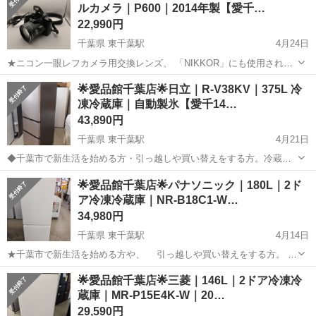
ルカメラ｜P600｜2014年製【愛千…
22,990円
千葉県 東千葉駅
4月24日
★ニコン一眼レフカメラ用交換レンズ、 「NIKKOR」にも使用されて
いる、 スーパーED（特殊低分散）レンズを、 「COOLPIX」で初め
千葉
千葉市
東千葉駅
カメラ
🌟愛品館千葉店🌟日立｜R-V38KV｜375L 冷
て採用！ ★約92万ドット（RGBW方式)の、 広視野角3型バリアング
凍冷蔵庫｜自動製氷【愛千14…
コンパクトデジタルカメラ
ル...
43,890円
千葉県 東千葉駅
4月21日
◆千葉市で新生活を始める方・引っ越しや買い替えをする方。冷蔵庫
～洗濯機の在庫多数取り揃えております。単身用～ファミリー向け、
千葉
千葉市
東千葉駅
キッチン家電
自動
🌟愛品館千葉店🌟パナソニック｜180L｜2ド
幅広く取り揃えております。ぜひ千葉市 リサイクルショップ愛品館千
ア冷凍冷蔵庫｜NR-B18C1-W…
葉店にご相談ください！ -----...
34,980円
千葉県 東千葉駅
4月14日
★千葉市で新生活を始める方や、 引っ越しや買い替えをする方。
冷蔵庫～洗濯機の在庫多数取り揃えております。 単身用～ファミリ
千葉
千葉市
東千葉駅
キッチン家電
パナソニック
🌟愛品館千葉店🌟三菱｜146L｜2ドア冷凍冷
ー向け、幅広く取り揃えております。 是非、千葉市リサイクルショ
蔵庫｜MR-P15E4K-W｜20…
ップ、 愛品館千葉...
29,590円