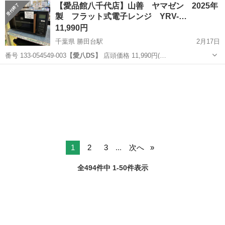
茨城
常陸大宮市
静駅
その他
【愛品館八千代店】山善 ヤマゼン 2025年
★就業先食堂利用可！日払い制度あり！《茨城県常陸大宮市》 人気の
製 フラット式電子レンジ YRV-…
工場のお仕事 ◇コネクタ製造工...
11,990円
千葉県 勝田台駅
2月17日
番号 133-054549-003
【愛八DS】
店頭価格 11,990円(…
千葉
八千代市
勝田台駅
キッチン家電
商品
1
2
3
...
次へ
全494件中 1-50件表示