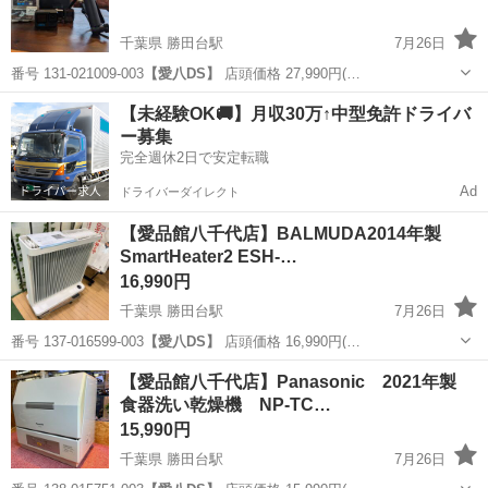
千葉県 勝田台駅
7月26日
番号 131-021009-003
【愛八DS】
店頭価格 27,990円(…
千葉
八千代市
勝田台駅
カメラ
商品
【未経験OK🚚】月収30万↑中型免許ドライバ
ー募集
完全週休2日で安定転職
Ad
ドライバーダイレクト
【愛品館八千代店】BALMUDA2014年製
SmartHeater2 ESH-…
16,990円
千葉県 勝田台駅
7月26日
番号 137-016599-003
【愛八DS】
店頭価格 16,990円(…
千葉
八千代市
勝田台駅
季節、空調家電
商品
【愛品館八千代店】Panasonic 2021年製
食器洗い乾燥機 NP-TC…
15,990円
千葉県 勝田台駅
7月26日