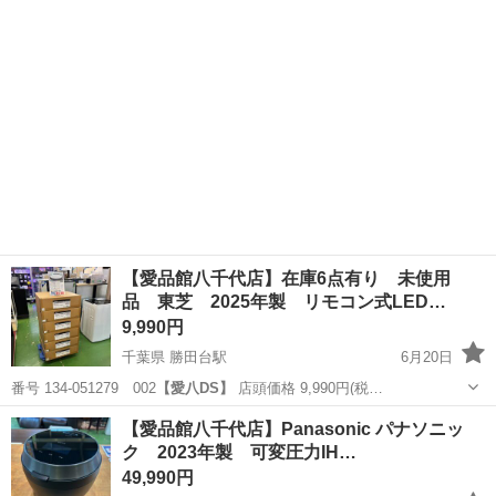
【愛品館八千代店】在庫6点有り 未使用
品 東芝 2025年製 リモコン式LED…
9,990円
千葉県 勝田台駅
6月20日
番号 134-051279 002
【愛八DS】
店頭価格 9,990円(税…
千葉
八千代市
勝田台駅
照明器具
【愛品館八千代店】Panasonic パナソニッ
ク 2023年製 可変圧力IH…
49,990円