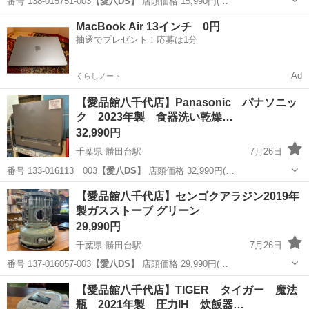
番号 138-015751-003
【愛八DS】
店頭価格 15,990円(…
千葉
八千代市
勝田台駅
キッチン家電
商品
MacBook Air 13インチ 0円
抽選でプレゼント！応募は1分
Ad
くらしノート
【愛品館八千代店】Panasonic パナソニッ
ク 2023年製 食器洗い乾燥…
32,990円
千葉県 勝田台駅
7月26日
番号 133-016113 003
【愛八DS】
店頭価格 32,990円(…
千葉
八千代市
勝田台駅
キッチン家電
商品
【愛品館八千代店】センゴクアラジン2019年
製ガスストーブ グリーン
29,990円
千葉県 勝田台駅
7月26日
番号 137-016057-003
【愛八DS】
店頭価格 29,990円(…
千葉
八千代市
勝田台駅
季節、空調家電
商品
【愛品館八千代店】TIGER タイガー 魔法
瓶 2021年製 圧力IH 炊飯器…