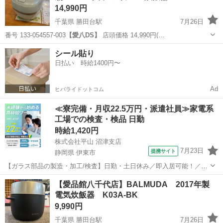
14,990円
千葉県 勝田台駅
7月26日
番号 133-054557-003
【愛八DS】
店頭価格 14,990円(…
千葉
八千代市
勝田台駅
キッチン家電
商品
シール貼り
日払い 時給1400円〜
Ad
ヒバライドットコム
≪寮完備・月収22.5万円・派遣社員≫家電系
工場での検査・検品 日勤
時給1,420円
株式会社平山 沼津支店
7月23日
提携サイト
静岡県 伊東市
【ガラス部品の製造・加工/検査】日勤・土日休み／即入居可能！／伊
豆でのんびりライフ♪ ガラス部品の製造・加工/検査 【株式会社平山で
静岡
伊東市
その他
【愛品館八千代店】BALMUDA 2017年製
の正社員採用（無期雇用派遣）となります】 「2人で同じ職場で働き
電気炊飯器 K03A-BK
たい」 「仕事も休みも一...
9,990円
千葉県 勝田台駅
7月26日