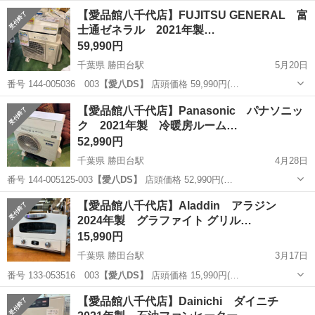
千葉
八千代市
勝田台駅
季節、空調家電
商品
【愛品館八千代店】FUJITSU GENERAL 富
士通ゼネラル 2021年製…
59,990円
千葉県 勝田台駅
5月20日
番号 144-005036 003
【愛八DS】
店頭価格 59,990円(…
千葉
八千代市
勝田台駅
季節、空調家電
商品
【愛品館八千代店】Panasonic パナソニッ
ク 2021年製 冷暖房ルーム…
52,990円
千葉県 勝田台駅
4月28日
番号 144-005125-003
【愛八DS】
店頭価格 52,990円(…
千葉
八千代市
勝田台駅
季節、空調家電
商品
【愛品館八千代店】Aladdin アラジン
2024年製 グラファイト グリル…
15,990円
千葉県 勝田台駅
3月17日
番号 133-053516 003
【愛八DS】
店頭価格 15,990円(…
千葉
八千代市
勝田台駅
キッチン家電
商品
【愛品館八千代店】Dainichi ダイニチ