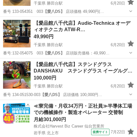
千葉県 勝田台駅
6月20日
番号 133-054351 003
【愛八DS】
店頭価格 49,990円(…
千葉
八千代市
勝田台駅
キッチン家電
商品
【愛品館八千代店】Audio-Technica オーデ
ィオテクニカ ATW-R…
49,990円
千葉県 勝田台駅
6月20日
番号:132-054075 003
【愛八DS】
店頭販売価格：49,990…
千葉
八千代市
勝田台駅
オーディオ
商品
【愛品館八千代店】ステンドグラス
DANSHAKU ステンドグラス イーグルグ
ー…
100,000円
千葉県 勝田台駅
6月20日
番号 134-051530-003
【愛八DS】
店頭価格 100,000円…
千葉
八千代市
勝田台駅
照明器具
商品
≪寮完備・月収34万円・正社員≫半導体工場
での機械操作・製造オペレーター 交替制
月給301,000円
株式会社Harvest Biz Career 仙台営業所
7月22日
提携サイト
岩手県 北上市