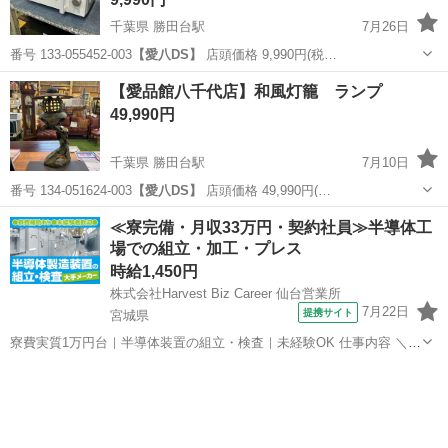
千葉県 勝田台駅
7月26日
番号 133-055452-003
【愛八DS】
店頭価格 9,990円(税…
千葉
八千代市
勝田台駅
キッチン家電
商品
【愛品館八千代店】和風灯籠 ランプ
49,990円
千葉県 勝田台駅
7月10日
番号 134-051624-003
【愛八DS】
店頭価格 49,990円(…
千葉
八千代市
勝田台駅
照明器具
灯籠
≪寮完備・月収33万円・契約社員≫半導体工
場での組立・加工・プレス
時給1,450円
株式会社Harvest Biz Career 仙台営業所
7月22日
提携サイト
宮城県
寮費実質1万円台｜半導体装置の組立・検査｜未経験OK 仕事内容 ＼半
導体製造装置の組立・検査スタッフ／ 大手メーカー工場内で、半導体
宮城
その他
をつくるための装置を組み立てる仕事です。 タブレットや図面を確認
しながら、ドライバ...