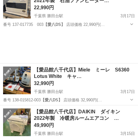
2021年製 石油ファンヒーター…
22,990円
千葉県 勝田台駅
3月17日
番号 137-017735 003
【愛八DS】
店頭価格 22,990円(…
千葉
八千代市
勝田台駅
季節、空調家電
商品
【愛品館八千代店】Miele ミーレ S6360
Lotus White キャ…
32,990円
千葉県 勝田台駅
3月17日
番号 138-015812-003
【愛八DS】
店頭価格 32,990円(…
千葉
八千代市
勝田台駅
生活家電
ミーレ
【愛品館八千代店】DAIKIN ダイキン
2022年製 冷暖房ルームエアコン …
49,990円
千葉県 勝田台駅
3月15日