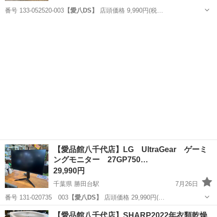
番号 133-052520-003
【愛八DS】
店頭価格 9,990円(税…
千葉
八千代市
勝田台駅
キッチン家電
商品
【愛品館八千代店】LG UltraGear ゲーミ
ングモニター 27GP750…
29,990円
千葉県 勝田台駅
7月26日
番号 131-020735 003
【愛八DS】
店頭価格 29,990円(…
千葉
八千代市
勝田台駅
周辺機器
商品
【愛品館八千代店】SHARP2022年衣類乾燥