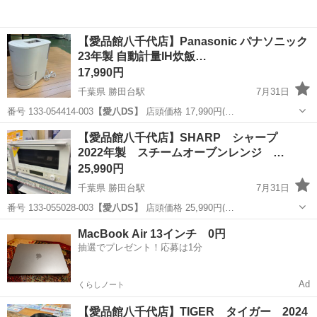
【愛品館八千代店】Panasonic パナソニック
23年製 自動計量IH炊飯…
17,990円
千葉県 勝田台駅
7月31日
番号 133-054414-003
【愛八DS】
店頭価格 17,990円(…
千葉
八千代市
勝田台駅
キッチン家電
商品
【愛品館八千代店】SHARP シャープ
2022年製 スチームオーブンレンジ …
25,990円
千葉県 勝田台駅
7月31日
番号 133-055028-003
【愛八DS】
店頭価格 25,990円(…
千葉
八千代市
勝田台駅
キッチン家電
商品
MacBook Air 13インチ 0円
抽選でプレゼント！応募は1分
Ad
くらしノート
【愛品館八千代店】TIGER タイガー 2024