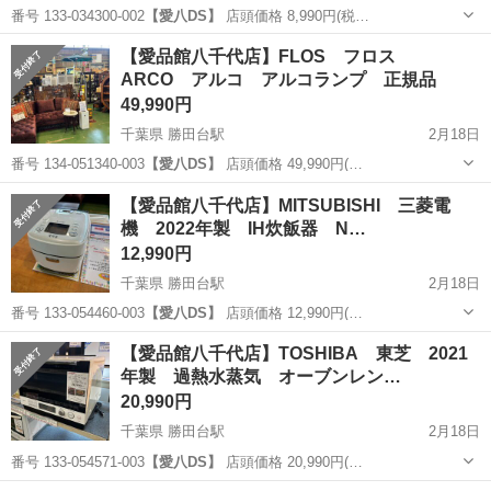
番号 133-034300-002
【愛八DS】
店頭価格 8,990円(税…
千葉
八千代市
勝田台駅
キッチン家電
商品
【愛品館八千代店】FLOS フロス
ARCO アルコ アルコランプ 正規品
49,990円
千葉県 勝田台駅
2月18日
番号 134-051340-003
【愛八DS】
店頭価格 49,990円(…
千葉
八千代市
勝田台駅
照明器具
アルコ
【愛品館八千代店】MITSUBISHI 三菱電
機 2022年製 IH炊飯器 N…
12,990円
千葉県 勝田台駅
2月18日
番号 133-054460-003
【愛八DS】
店頭価格 12,990円(…
千葉
八千代市
勝田台駅
キッチン家電
備長炭
【愛品館八千代店】TOSHIBA 東芝 2021
年製 過熱水蒸気 オーブンレン…
20,990円
千葉県 勝田台駅
2月18日
番号 133-054571-003
【愛八DS】
店頭価格 20,990円(…
千葉
八千代市
勝田台駅
キッチン家電
商品