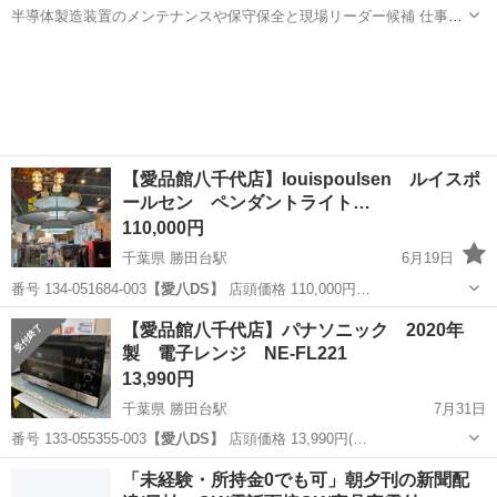
半導体製造装置のメンテナンスや保守保全と現場リーダー候補 仕事内
容 ＼フラッシュメモリの製造を行う工場で半導体製造装置の保守・点
岩手
北上市
その他
検のお仕事／ 【主な業務】 フラッシュメモリなどに使用される「半導
体」。 その半導体を...
【愛品館八千代店】louispoulsen ルイスポ
ールセン ペンダントライト…
110,000円
千葉県 勝田台駅
6月19日
番号 134-051684-003
【愛八DS】
店頭価格 110,000円…
千葉
八千代市
勝田台駅
照明器具
ルイスポールセン
【愛品館八千代店】パナソニック 2020年
製 電子レンジ NE-FL221
13,990円
千葉県 勝田台駅
7月31日
番号 133-055355-003
【愛八DS】
店頭価格 13,990円(…
千葉
八千代市
勝田台駅
キッチン家電
商品
「未経験・所持金0でも可」朝夕刊の新聞配