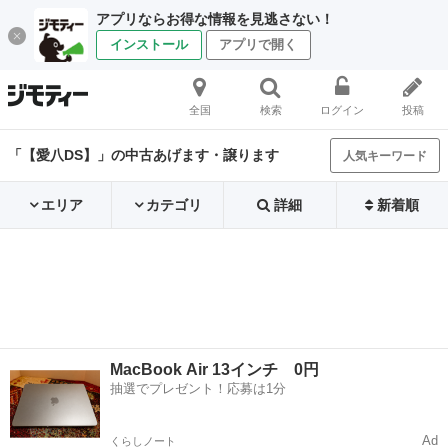
アプリならお得な情報を見逃さない！
インストール
アプリで開く
全国
検索
ログイン
投稿
「【愛八DS】」の中古あげます・譲ります
人気キーワード
エリア
カテゴリ
詳細
新着順
MacBook Air 13インチ 0円
抽選でプレゼント！応募は1分
Ad
くらしノート