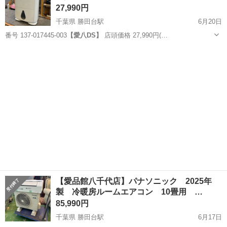
27,990円
千葉県 勝田台駅
6月20日
番号 137-017445-003
【愛八DS】
店頭価格 27,990円(…
千葉
八千代市
勝田台駅
季節、空調家電
商品
【愛品館八千代店】パナソニック 2025年
製 冷暖房ルームエアコン 10畳用 …
85,990円
千葉県 勝田台駅
6月17日