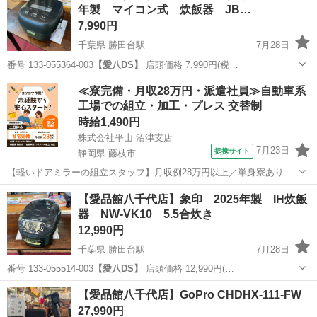
年製 マイコン式 炊飯器 JB…
7,990円
千葉県 勝田台駅
7月28日
番号 133-055364-003
【愛八DS】
店頭価格 7,990円(税…
千葉
八千代市
勝田台駅
キッチン家電
商品
≪寮完備・月収28万円・派遣社員≫自動車系
工場での組立・加工・プレス 交替制
時給1,490円
株式会社平山 沼津支店
7月23日
提携サイト
静岡県 藤枝市
【軽いドアミラーの組立スタッフ】月収例28万円以上／単身寮あり／
年間休日121日／初めてさんも安心のカンタン作業 【未経験歓迎】軽
静岡
藤枝市
その他
【愛品館八千代店】象印 2025年製 IH炊飯
いドアミラーの組立スタッフ｜新設のキレイな工場◎男女活躍中！ 大
器 NW-VK10 5.5合炊き
手自動車部品メーカーの新設工...
12,990円
千葉県 勝田台駅
7月28日
番号 133-055514-003
【愛八DS】
店頭価格 12,990円(…
千葉
八千代市
勝田台駅
キッチン家電
商品
【愛品館八千代店】GoPro CHDHX-111-FW
27,990円