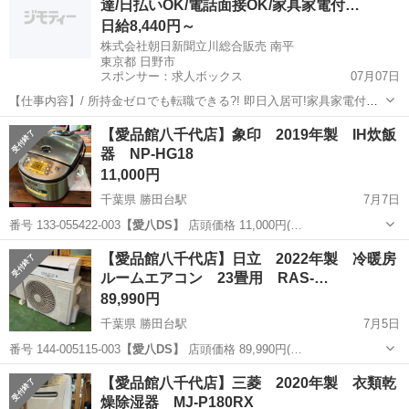
達/日払いOK/電話面接OK/家具家電付…
日給8,440円～
株式会社朝日新聞立川総合販売 南平
東京都 日野市
スポンサー：求人ボックス
07月07日
【仕事内容】/ 所持金ゼロでも転職できる?! 即日入居可!家具家電付き
の寮・社宅あり! 引っ越しや上京の費用は”すべて”負担します 必ず面
アルバイト・パート
【愛品館八千代店】象印 2019年製 IH炊飯
接!電話面接もOK! 魅力ポイント 家具家電付きの寮・社宅を完備 無資
器 NP-HG18
格・未経験OK! 年齢...
11,000円
千葉県 勝田台駅
7月7日
番号 133-055422-003
【愛八DS】
店頭価格 11,000円(…
千葉
八千代市
勝田台駅
キッチン家電
商品
【愛品館八千代店】日立 2022年製 冷暖房
ルームエアコン 23畳用 RAS-…
89,990円
千葉県 勝田台駅
7月5日
番号 144-005115-003
【愛八DS】
店頭価格 89,990円(…
千葉
八千代市
勝田台駅
季節、空調家電
商品
【愛品館八千代店】三菱 2020年製 衣類乾
燥除湿器 MJ-P180RX