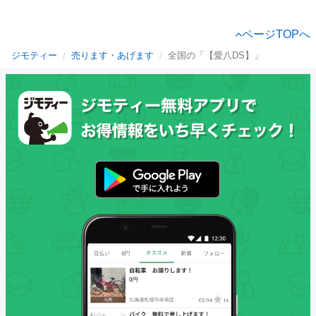
ページTOPへ
ジモティー
売ります・あげます
全国の「【愛八DS】」