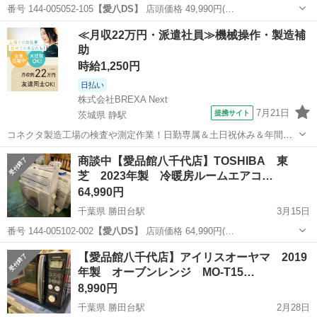
番号 144-005052-105
【愛八DS】
店頭価格 49,990円(…
千葉
八千代市
勝田台駅
季節、空調家電
商品
≪月収22万円・派遣社員≫機械操作・製造補
助
時給1,250円
日払い
株式会社BREXA Next
7月21日
提携サイト
茨城県 静駅
コネクタ製造工場の検査や測定作業！日勤専属＆土日祝休み＆年間休
日128日★クリーンルーム内作業★マイカー通勤OK＆無料駐車場あり
茨城
常陸大宮市
静駅
その他
商談中【愛品館八千代店】TOSHIBA 東
★就業先食堂利用可！日払い制度あり！《茨城県常陸大宮市》 人気の
芝 2023年製 冷暖房ルームエアコ…
工場のお仕事 ◇コネクタ製造工...
64,990円
千葉県 勝田台駅
3月15日
番号 144-005102-002
【愛八DS】
店頭価格 64,990円(…
千葉
八千代市
勝田台駅
季節、空調家電
商品
【愛品館八千代店】アイリスオーヤマ 2019
年製 オーブンレンジ MO-T15…
8,990円
千葉県 勝田台駅
2月28日