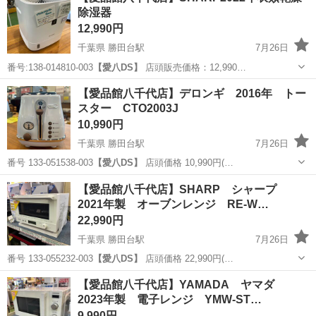
除湿器
12,990円
千葉県 勝田台駅
7月26日
番号:138-014810-003
【愛八DS】
店頭販売価格：12,990…
千葉
八千代市
勝田台駅
季節、空調家電
商品
【愛品館八千代店】デロンギ 2016年 トー
スター CTO2003J
10,990円
千葉県 勝田台駅
7月26日
番号 133-051538-003
【愛八DS】
店頭価格 10,990円(…
千葉
八千代市
勝田台駅
キッチン家電
商品
【愛品館八千代店】SHARP シャープ
2021年製 オーブンレンジ RE-W…
22,990円
千葉県 勝田台駅
7月26日
番号 133-055232-003
【愛八DS】
店頭価格 22,990円(…
千葉
八千代市
勝田台駅
キッチン家電
商品
【愛品館八千代店】YAMADA ヤマダ
2023年製 電子レンジ YMW-ST…
9,990円