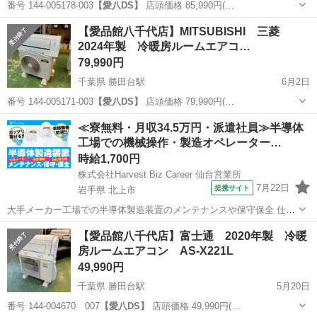
番号 144-005178-003
【愛八DS】
店頭価格 85,990円(…
千葉
八千代市
勝田台駅
季節、空調家電
商品
【愛品館八千代店】MITSUBISHI 三菱
2024年製 冷暖房ルームエアコ…
79,990円
千葉県 勝田台駅
6月2日
番号 144-005171-003
【愛八DS】
店頭価格 79,990円(…
千葉
八千代市
勝田台駅
季節、空調家電
商品
≪寮無料・月収34.5万円・派遣社員≫半導体
工場での機械操作・製造オペレーター…
時給1,700円
株式会社Harvest Biz Career 仙台営業所
7月22日
提携サイト
岩手県 北上市
大手メーカー工場での半導体製造装置のメンテナンスや保守保全 仕事
内容 ＼フラッシュメモリの製造を行う工場で半導体製造装置の保守・
岩手
北上市
その他
【愛品館八千代店】富士通 2020年製 冷暖
点検のお仕事／ 新工場新設に伴い、請負現場の立ち上げを行います！
房ルームエアコン AS-X221L
※立ち上げ時期目安：2...
49,990円
千葉県 勝田台駅
5月20日
番号 144-004670 007
【愛八DS】
店頭価格 49,990円(…