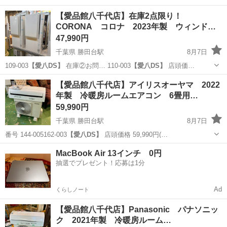
【愛品館八千代店】在庫2点限り！
CORONA コロナ 2023年製 ウィンド
エ…
47,990円
千葉県 勝田台駅
8月7日
109-003
【愛八DS】
在庫②お問… 110-003
【愛八DS】
店頭価…
千葉
八千代市
勝田台駅
季節、空調家電
商品
【愛品館八千代店】アイリスオーヤマ 2022
年製 冷暖房ルームエアコン 6畳用…
59,990円
千葉県 勝田台駅
8月7日
番号 144-005162-003
【愛八DS】
店頭価格 59,990円(…
千葉
八千代市
勝田台駅
季節、空調家電
商品
MacBook Air 13インチ 0円
抽選でプレゼント！応募は1分
Ad
くらしノート
【愛品館八千代店】Panasonic パナソニッ
ク 2021年製 冷暖房ルーム…