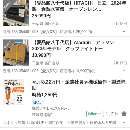
【愛品館八千代店】HITACHI 日立 2024年
製 過熱水蒸気 オーブンレン…
25,990円
千葉県 勝田台駅
2月18日
番号 133-054461-003
【愛八DS】
店頭価格 25,990円(…
千葉
八千代市
勝田台駅
キッチン家電
商品
【愛品館八千代店】Aladdin アラジン
2023年モデル グラファイトトー…
10,990円
千葉県 勝田台駅
2月17日
番号 133-054621-003
【愛八DS】
店頭価格10,990円(税…
千葉
八千代市
勝田台駅
キッチン家電
商品
≪月収22万円・派遣社員≫機械操作・製造補
助
時給1,250円
日払い
株式会社BREXA Next
7月21日
提携サイト
茨城県 静駅
コネクタ製造工場の検査や測定作業！日勤専属＆土日祝休み＆年間休
日128日★クリーンルーム内作業★マイカー通勤OK＆無料駐車場あり