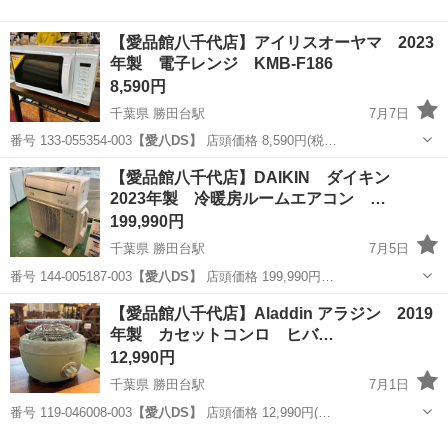
【愛品館八千代店】アイリスオーヤマ 2023
年製 電子レンジ KMB-F186
8,590円
千葉県 勝田台駅
7月7日
番号 133-055354-003
【愛八DS】
店頭価格 8,590円(税…
千葉
八千代市
勝田台駅
キッチン家電
商品
【愛品館八千代店】DAIKIN ダイキン
2023年製 冷暖房ルームエアコン …
199,990円
千葉県 勝田台駅
7月5日
番号 144-005187-003
【愛八DS】
店頭価格 199,990円…
千葉
八千代市
勝田台駅
季節、空調家電
商品
【愛品館八千代店】Aladdin アラジン 2019
年製 カセットコンロ ヒバ…
12,990円
千葉県 勝田台駅
7月1日
番号 119-046008-003
【愛八DS】
店頭価格 12,990円(…
千葉
八千代市
勝田台駅
調理器具
ヒバリン