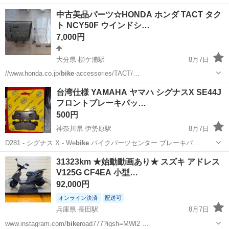
中古美品パーツ☆HONDA ホンダ TACT タク
ト NCY50F ウインドシ…
7,000円
大分県 柳ケ浦駅
8月7日
//www.honda.co.jp/
bike
-accessories/TACT/…
大分
宇佐市
柳ケ浦駅
ホンダ
バスケット
台湾仕様 YAMAHA ヤマハ シグナスX SE44J
フロントブレーキパッ…
500円
神奈川県 伊勢原駅
8月7日
D281 - シグナス X - We
bike
バイクパーツセンター ブレーキパ…
神奈川
伊勢原市
伊勢原駅
ヤマハ
ブレーキパッド
31323km ★始動動画あり★ スズキ アドレス
V125G CF4EA 小型…
92,000円
オンライン決済
配送可
兵庫県 長田駅
8月7日
www.instagram.com/
bike
road777?igsh=MWl2 …