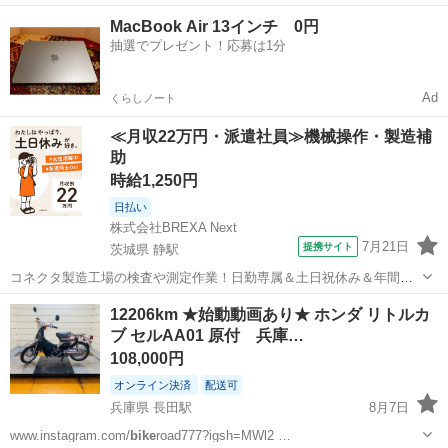
兵庫
神戸市
長田駅
スズキ
ヘルメット
MacBook Air 13インチ 0円
抽選でプレゼント！応募は1分
Ad
くらしノート
≪月収22万円・派遣社員≫機械操作・製造補
助
時給1,250円
日払い
株式会社BREXA Next
7月21日
提携サイト
茨城県 静駅
コネクタ製造工場の検査や測定作業！日勤専属＆土日祝休み＆年間休
日128日★クリーンルーム内作業★マイカー通勤OK＆無料駐車場あり
茨城
常陸大宮市
静駅
その他
12206km ★始動動画あり★ ホンダ リトルカ
★就業先食堂利用可！日払い制度あり！《茨城県常陸大宮市》 人気の
ブ セルAA01 原付 兵庫…
工場のお仕事 ◇コネクタ製造工...
108,000円
オンライン決済
配送可
兵庫県 長田駅
8月7日
www.instagram.com/
bike
road777?igsh=MWl2 …