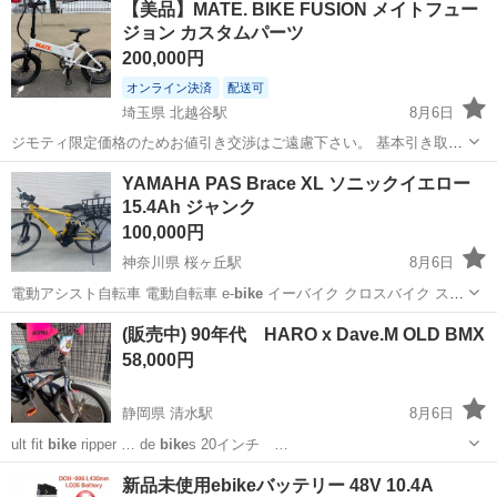
【美品】MATE. BIKE FUSION メイトフュー
実♪業務はクリーンルームで快適作業◎自社正社員登用制度あり★1食
ジョン カスタムパーツ
300円～の格安食堂あり！《佐...
200,000円
オンライン決済
配送可
埼玉県 北越谷駅
8月6日
ジモティ限定価格のためお値引き交渉はご遠慮下さい。 基本引き取り
で、現金手にてお願いします。 デンマーク発のスタイリッシュな電動
埼玉
越谷市
北越谷駅
電動アシスト自転車
YAMAHA PAS Brace XL ソニックイエロー
アシスト自転車ブランド「MATE.
BIKE
」より、都市部での走行に最
15.4Ah ジャンク
適な人気モデル「MATE...
100,000円
神奈川県 桜ヶ丘駅
8月6日
電動アシスト自転車 電動自転車 e-
bike
イーバイク クロスバイク スポ
ーツ…
神奈川
綾瀬市
桜ヶ丘駅
電動アシスト自転車
バッテリー
(販売中) 90年代 HARO x Dave.M OLD BMX
58,000円
静岡県 清水駅
8月6日
ult fit
bike
ripper … de
bike
s 20インチ …
静岡
静岡市
清水駅
BMX
バイ
新品未使用ebikeバッテリー 48V 10.4A