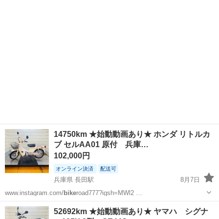
兵庫
神戸市
長田駅
ホンダ
ヘルメット
14750km ★始動動画あり★ ホンダ リトルカ
ブ セルAA01 原付 兵庫…
102,000円
オンライン決済
配送可
兵庫県 長田駅
8月7日
www.instagram.com/
bike
road777?igsh=MWl2 …
兵庫
神戸市
長田駅
ホンダ
ヘルメット
52692km ★始動動画あり★ ヤマハ シグナ