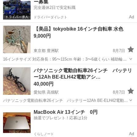
ー募集
りませんでし...
完全週休2日で安定転職
Ad
ドライバーダイレクト
【美品】tokyobike 16インチ自転車 水色
9,000円
東京都 豊洲駅
8月7日
16インチサイズ 対応身長：95〜115cm 年齢：3〜6歳くらい 補助輪・
スタンド付き 落ち着いた水色で男女問わずお乗りいただけます。 屋内
東京
中央区
豊洲駅
その他
パナソニック電動自転車26インチ バッテリ
駐輪場に停めていたため非常に状態は良いと思います。 東京中央区近
ー12Ah BE-ELH42電動アシ…
辺で引渡希望で...
40,000円
愛知県 高畑駅
8月7日
パナソニック電動自転車26インチ バッテリー12Ah BE-ELH42電動ア
シストマウンテンバイク 7 段変速 パナソニックハリヤ カギ1本 充電器
愛知
名古屋市
高畑駅
電動アシスト自転車
MacBook Air 13インチ 0円
付き 【バッテリー状態】 長押し簡易診断：5点灯／5点灯 実力容量...
抽選でプレゼント！応募は1分
Ad
くらしノート