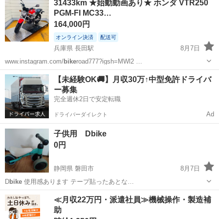
31433km ★始動動画あり★ ホンダ VTR250
PGM-FI MC33…
164,000円
オンライン決済
配送可
兵庫県 長田駅
8月7日
www.instagram.com/
bike
road777?igsh=MWl2 …
兵庫
神戸市
長田駅
ホンダ
自賠責保険
【未経験OK🚚】月収30万↑中型免許ドライバ
ー募集
完全週休2日で安定転職
Ad
ドライバーダイレクト
子供用 Dbike
0円
静岡県 磐田市
8月7日
D
bike
使用感あります テープ貼ったあとな…
静岡
磐田市
キッズ用品
≪月収22万円・派遣社員≫機械操作・製造補
助