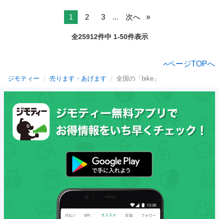
1
2
3
...
次へ
全25912件中 1-50件表示
ページTOPへ
ジモティー
売ります・あげます
全国の「bike」