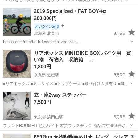
クバイクです。 軽量アルミフレームを採用しているため、お子さまで
愛知
名古屋市
一社駅
キッズ用品
2019 Specialized・FAT BOY➕α
も扱いやすく、自転車デビュー前の練習におすすめです。 ブレーキ付
200,000円
きで、安全性にも配慮されたモデ...
オンライン決済
北海道 北見市
8月5日
honpo.com/mtb/fat-
bike
/specialized-fat-b…
北海道
北見市
マウンテンバイク
Specialized
リアボックス MINI BIKE BOX バイク用 買
い物 荷物入 収納箱 …
1,800円
奈良県 笠縫駅
8月5日
■リアボックス ■ミニサイズ ■トップケース ■取り付け金具有り ■鍵有
り ■中古品 ■装着確認用写真有
奈良
磯城郡
笠縫駅
その他
立・座2way ステッパー
7,500円
東京都 浜田山駅
8月5日
ブランドROOMFIT 色ホワイト 材質プラスチック 商品の寸法61長さ x
45幅 x 30高さ cm 商品の重量11 キログラム 重量制限100000 グラム
東京
杉並区
浜田山駅
フィットネス、トレーニング
6592km ★始動動画あり★ ホンダ クレア ス
立っても座ってもできる2WAYバイク。 楕円モーションのため...