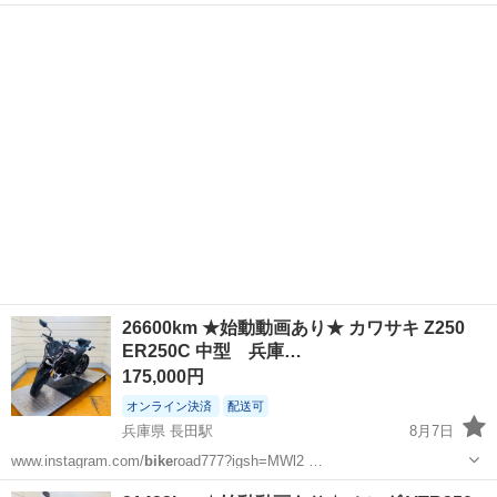
だと思います。 自宅付近まで取りに来てくださる方限定
大阪
豊中市
蛍池駅
おもちゃ
HOPPL
26600km ★始動動画あり★ カワサキ Z250
ER250C 中型 兵庫…
175,000円
オンライン決済
配送可
兵庫県 長田駅
8月7日
www.instagram.com/
bike
road777?igsh=MWl2 …
兵庫
神戸市
長田駅
カワサキ
バッテリー