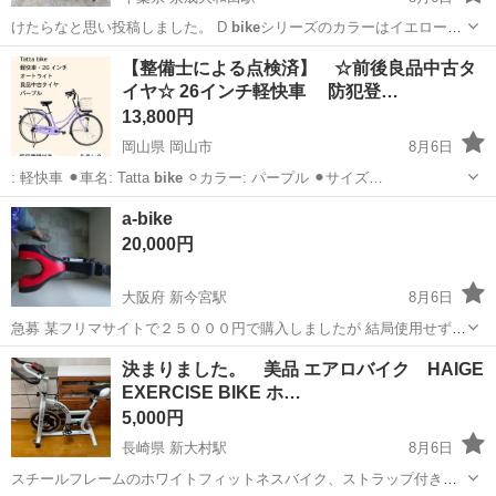
けたらなと思い投稿しました。 D
bike
シリーズのカラーはイエローに
なります…
千葉
八千代市
京成大和田駅
その他
【整備士による点検済】 ☆前後良品中古タ
イヤ☆ 26インチ軽快車 防犯登…
13,800円
岡山県 岡山市
8月6日
: 軽快車 ⚫︎車名: Tatta
bike
⚪︎カラー: パープル ⚫︎サイズ…
岡山
岡山市
その他
キズ
a-bike
20,000円
大阪府 新今宮駅
8月6日
急募 某フリマサイトで２５０００円で購入しましたが 結局使用せず
生活苦のため手放します 値段交渉コメント下さい この値段で売れると
大阪
大阪市
新今宮駅
折りたたみ自転車
決まりました。 美品 エアロバイク HAIGE
思っていません
EXERCISE BIKE ホ…
5,000円
長崎県 新大村駅
8月6日
スチールフレームのホワイトフィットネスバイク、ストラップ付きペ