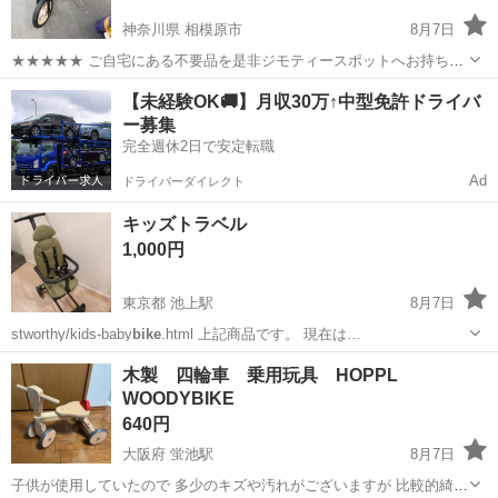
神奈川県 相模原市
8月7日
★★★★★ ご自宅にある不要品を是非ジモティースポットへお持ち込
みしませんか？ 家電、趣味・スポーツ・レジャー用品、こども用品、
神奈川
相模原市
キッズ用品
Bike
【未経験OK🚚】月収30万↑中型免許ドライバ
衣料服飾品、生活雑貨、家具、本、CD・DVDなどが無料でまとめて持
ー募集
ち込めます！ ※詳細はこ...
完全週休2日で安定転職
Ad
ドライバーダイレクト
キッズトラベル
1,000円
東京都 池上駅
8月7日
stworthy/kids-baby
bike
.html 上記商品です。 現在は…
東京
大田区
池上駅
ベビー用品
木製 四輪車 乗用玩具 HOPPL
WOODYBIKE
640円
大阪府 蛍池駅
8月7日
子供が使用していたので 多少のキズや汚れがございますが 比較的綺麗