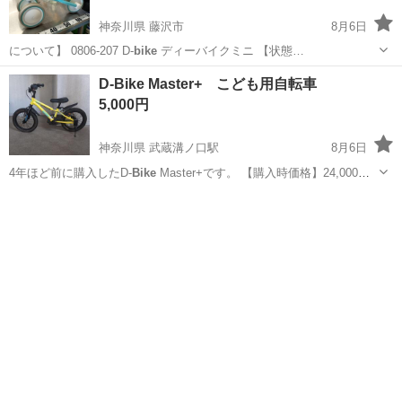
神奈川県 藤沢市
8月6日
について】 0806-207 D-
bike
ディーバイクミニ 【状態…
神奈川
藤沢市
キッズ用品
bike
D-Bike Master+ こども用自転車
5,000円
神奈川県 武蔵溝ノ口駅
8月6日
4年ほど前に購入したD-
Bike
Master+です。 【購入時価格】24,000円
ぐらい 【サイズ】14インチ 【傷などの状態】とくに目立った傷はあり
神奈川
川崎市
武蔵溝ノ口駅
その他
ません。 玄関で保管していたので、錆は特にありません。 タイヤは空
気が抜...