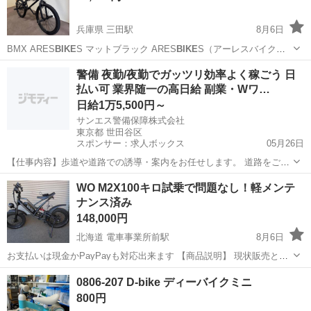
兵庫県 三田駅
8月6日
BMX ARES
BIKE
S マットブラック ARES
BIKE
S（アーレスバイク）
の「S-KILL（エスキル）」は、フラットランドを中心にストリートや
兵庫
三田市
三田駅
BMX
警備 夜勤/夜勤でガッツリ効率よく稼ごう 日
街乗りまでこなせる、コストパフォーマンスに優れた20インチのフリ
払い可 業界随一の高日給 副業・Wワ…
ースタイ...
日給1万5,500円～
サンエス警備保障株式会社
東京都 世田谷区
スポンサー：求人ボックス
05月26日
【仕事内容】歩道や道路での誘導・案内をお任せします。 道路をご利
用される車両や歩行者の方が安全に安心して通行するために適切に誘
アルバイト・パート
WO M2X100キロ試乗で問題なし！軽メンテ
導してください。 勤務地へは直行直帰OKです! <未経験でも安心!!> 丁
ナンス済み
寧な研修20hで基本的な知識を...
148,000円
北海道 電車事業所前駅
8月6日
お支払いは現金かPayPayも対応出来ます 【商品説明】 現状販売とな
ります。 中古自転車のため、傷・サビ等ございます。 できる限りコン
北海道
札幌市
電車事業所前駅
電動アシスト自転車
0806-207 D-bike ディーバイクミニ
ディションを正直に記載しておりますが、原則ノークレーム・ノーリ
タイヤ
800円
ターンでお願いいたします...