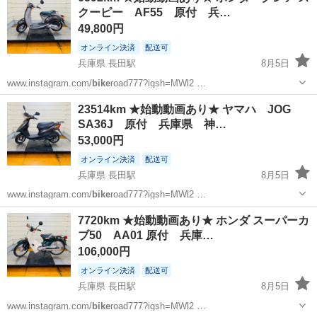
クーピー AF55 原付 兵…
49,800円
オンライン決済
配送可
兵庫県 長田駅
8月5日
www.instagram.com/
bike
road777?igsh=MWl2 …
兵庫
神戸市
長田駅
ホンダ
ヘルメット
23514km ★始動動画あり★ ヤマハ JOG
SA36J 原付 兵庫県 神…
53,000円
オンライン決済
配送可
兵庫県 長田駅
8月5日
www.instagram.com/
bike
road777?igsh=MWl2 …
兵庫
神戸市
長田駅
ヤマハ
ヘルメット
7720km ★始動動画あり★ ホンダ スーパーカ
ブ50 AA01 原付 兵庫…
106,000円
オンライン決済
配送可
兵庫県 長田駅
8月5日
www.instagram.com/
bike
road777?igsh=MWl2 …