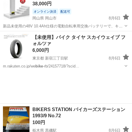
38,000円
オンライン決済
配送可
岡山県 岡山市
8月6日
新品未使用の48V 10.4Ah仕様の電動自転車用交換バッテリーで、キー
ロック機構と持ち運びに便利なハンドルを備えた実用的なモデルで
岡山
岡山市
電動アシスト自転車
【未使用】バイク タイヤ スカイウェイブ フ
す。 - モデル: DCH006 - 電圧: 48V - 容量: 10.4Ah - 寸法:...
ォルツァ
6,000円
東京都 新宿三丁目駅
8月6日
m.rakuten.co.jp/we
bike
-rb/24157718/?scid…
東京
新宿区
新宿三丁目駅
タイヤ、ホイール
スカイウェイブ
BIKERS STATION バイカーズステーション
1993/9 No.72
100円
栃木県 黒磯駅
8月6日