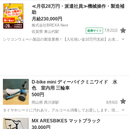
ダルで安定したトレーニングが可能。 夏までまだ間に合う！ 室内で本
長崎
大村市
新大村駅
フィットネス、トレーニング
≪月収28万円・派遣社員≫機械操作・製造補
格トレーニングはいかがでしょうか！ - ブランド: HAIGE - モデル名:
助
EXERC...
月給230,000円
株式会社BREXA Next
7月21日
提携サイト
佐賀県 東山代駅
シリコンウェーハ製品の製造業務！【入社祝い金10万円支給】お友達
やカップルとの応募OK◎年間休日129日＆休出なしでプライベート充
佐賀
伊万里市
東山代駅
その他
実♪業務はクリーンルームで快適作業◎自社正社員登用制度あり★1食
300円～の格安食堂あり！《佐...
D-bike mini ディーバイクミニワイド 水
色 室内用 三輪車
500円
岡山県 西川原駅
8月6日
タイヤやシートに汚れあり。アルコール消毒してお渡しします。現
状、問題なく走ります。
岡山
岡山市
西川原駅
幼児用自転車
MX ARESBIKES マットブラック
30,000円