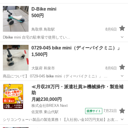
D-Bike mini
500円
鳥取県 鳥取駅
8月6日
D
bike
mini 自宅の駐車場で使用してい…
鳥取
鳥取市
鳥取駅
三輪車
0729-045 bike mini（ディーバイクミニ）」
1,500円
大阪府 和泉市
8月6日
商品について】 0729-045
bike
mini（ディーバイクミニ）」 …
大阪
和泉市
おもちゃ
bike
≪月収28万円・派遣社員≫機械操作・製造補
助
月給230,000円
株式会社BREXA Next
7月21日
提携サイト
佐賀県 東山代駅
シリコンウェーハ製品の製造業務！【入社祝い金10万円支給】お友達
やカップルとの応募OK◎年間休日129日＆休出なしでプライベート充
佐賀
伊万里市
東山代駅
その他