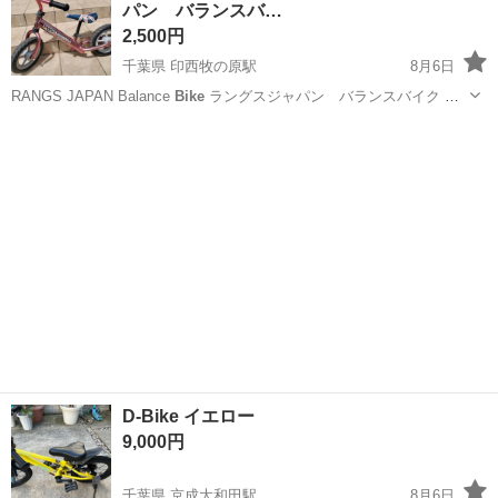
パン バランスバ…
上げ、研磨しました。 ...
2,500円
千葉県 印西牧の原駅
8月6日
RANGS JAPAN Balance
Bike
ラングスジャパン バランスバイク 子
供用 写真の通り、傷や若干の色落ち、一部サビなど使用感はあります
千葉
印西市
印西牧の原駅
その他
が、使用には問題ありません。 使用期間は４年程で玄関内で保管して
いました...
D-Bike イエロー
9,000円
千葉県 京成大和田駅
8月6日