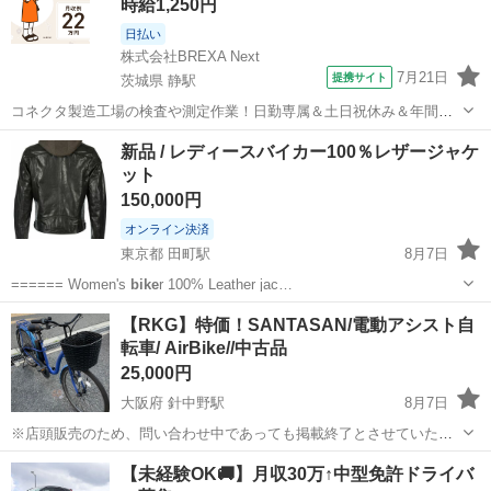
時給1,250円
日払い
株式会社BREXA Next
7月21日
提携サイト
茨城県 静駅
コネクタ製造工場の検査や測定作業！日勤専属＆土日祝休み＆年間休
日128日★クリーンルーム内作業★マイカー通勤OK＆無料駐車場あり
茨城
常陸大宮市
静駅
その他
新品 / レディースバイカー100％レザージャケ
★就業先食堂利用可！日払い制度あり！《茨城県常陸大宮市》 人気の
ット
工場のお仕事 ◇コネクタ製造工...
150,000円
オンライン決済
東京都 田町駅
8月7日
====== Women's
bike
r 100% Leather jac…
東京
港区
田町駅
ジャケット
レザージャケット
【RKG】特価！SANTASAN/電動アシスト自
転車/ AirBike//中古品
25,000円
大阪府 針中野駅
8月7日
※店頭販売のため、問い合わせ中であっても掲載終了とさせていただ
く場合がございます。 商品名：電動アシスト自転車 メーカー：日本タ
大阪
大阪市
針中野駅
電動アシスト自転車
【未経験OK🚚】月収30万↑中型免許ドライバ
イガー電器 Air
Bike
状態：中古品 バッテリー：動作確認中は問題あ