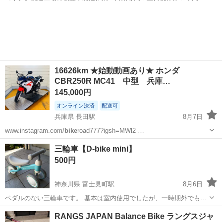
日128日★クリーンルーム内作業★マイカー通勤OK＆無料駐車場あり
茨城
常陸大宮市
静駅
その他
★就業先食堂利用可！日払い制度あり！《茨城県常陸大宮市》 人気の
工場のお仕事 ◇コネクタ製造工...
16626km ★始動動画あり★ ホンダ
CBR250R MC41 中型 兵庫…
145,000円
オンライン決済
配送可
兵庫県 長田駅
8月7日
www.instagram.com/
bike
road777?igsh=MWl2 …
兵庫
神戸市
長田駅
ホンダ
自賠責保険
三輪車【D-bike mini】
500円
神奈川県 富士見町駅
8月6日
ペダルのない三輪車です。 基本は室内使用でしたが、一時期外でも使
用したためタイヤが少し汚れています。 保管は室内でしていますの
神奈川
鎌倉市
富士見町駅
三輪車
RANGS JAPAN Balance Bike ラングスジャ
で、錆はありません。 ※室内でも遊べるようにタイヤを徹底的に拭き