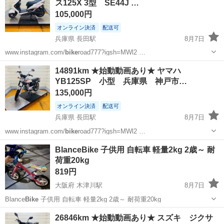
ス125X 3型 SE44J …
105,000円
オンライン決済
配送可
兵庫県 長田駅
8月7日
www.instagram.com/
bike
road777?igsh=MWl2 …
兵庫
神戸市
長田駅
ヤマハ
ヘルメット
14891km ★始動動画あり★ ヤマハ
YB125SP 小型 兵庫県 神戸市…
135,000円
オンライン決済
配送可
兵庫県 長田駅
8月7日
www.instagram.com/
bike
road777?igsh=MWl2 …
兵庫
神戸市
長田駅
ヤマハ
ヘルメット
BlanceBike 子供用 自転車 軽量2kg 2歳～ 耐
荷重20kg
819円
大阪府 木津川駅
8月7日
Blance
Bike
子供用 自転車 軽量2kg 2歳～ 耐荷重20kg
大阪
大阪市
木津川駅
その他
軽量
26846km ★始動動画あり★ スズキ ジクサ