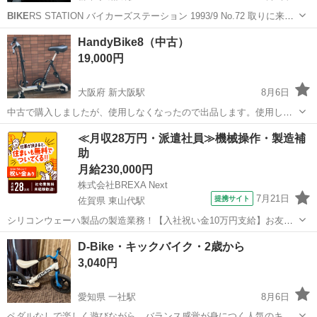
BIKE
RS STATION バイカーズステーション 1993/9 No.72 取りに来て
くれる方のみとさせていただきます。 よろしくおねがいします。 現状
栃木
那須郡
黒磯駅
雑誌
現状
HandyBike8（中古）
渡しです 神経質な方、こだわりのある...
19,000円
大阪府 新大阪駅
8月6日
中古で購入しましたが、使用しなくなったので出品します。使用して
いたので傷や汚れはそれなりにあります。確認したところ、後輪の方
大阪
大阪市
新大阪駅
折りたたみ自転車
それなり
≪月収28万円・派遣社員≫機械操作・製造補
がパンクしていました。また整備は最近していませんので、その他に
助
もパンクしていたり何か損傷しているかも...
月給230,000円
株式会社BREXA Next
7月21日
提携サイト
佐賀県 東山代駅
シリコンウェーハ製品の製造業務！【入社祝い金10万円支給】お友達
やカップルとの応募OK◎年間休日129日＆休出なしでプライベート充
佐賀
伊万里市
東山代駅
その他
D-Bike・キックバイク・2歳から
実♪業務はクリーンルームで快適作業◎自社正社員登用制度あり★1食
3,040円
300円～の格安食堂あり！《佐...
愛知県 一社駅
8月6日
ペダルなしで楽しく遊びながら、バランス感覚が身につく人気のキッ