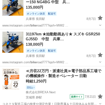
ー150 NG4BG 中型 兵…
135,000円
オンライン決済
配送可
兵庫県 長田駅
8月7日
www.instagram.com/
bike
road777?igsh=MWl2 …
兵庫
神戸市
長田駅
スズキ
ジクサー
31197km ★始動動画あり★ スズキ GSR250
GJ55D 中型 兵庫…
138,000円
オンライン決済
配送可
兵庫県 長田駅
8月7日
www.instagram.com/
bike
road777?igsh=MWl2 …
兵庫
神戸市
長田駅
スズキ
GSR
≪月収22万円・派遣社員≫電子部品系工場で
の機械操作・製造オペレーター 日勤
時給1,250円
日払い
株式会社BREXA Next
7月21日
提携サイト
茨城県 静駅
コネクタ製造工場の検査や測定作業！日勤専属＆土日祝休み＆年間休