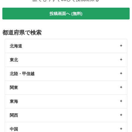
投稿画面へ (無料)
都道府県で検索
北海道
東北
北陸・甲信越
関東
東海
関西
中国