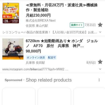
兵庫
神戸市
長田駅
ホンダ
ヘルメット
≪寮無料・月収28万円・派遣社員≫機械操
作・製造補助
月給230,000円
株式会社BREXA Next
7月21日
提携サイト
佐賀県 東山代駅
シリコンウェーハ製品の製造業務！【入社祝い金10万円支給】お友達
やカップルとの応募OK◎年間休日129日＆休出なしでプライベート充
佐賀
伊万里市
東山代駅
その他
6720km ★始動動画あり★ ホンダ ジョル
実♪業務はクリーンルームで快適作業◎自社正社員登用制度あり★1食
ノ AF70 原付 兵庫県 神戸…
300円～の格安食堂あり！《佐...
98,000円
オンライン決済
配送可
兵庫県 長田駅
8月5日
www.instagram.com/
bike
road777?igsh=MWl2 …
兵庫
神戸市
長田駅
ホンダ
ヘルメット