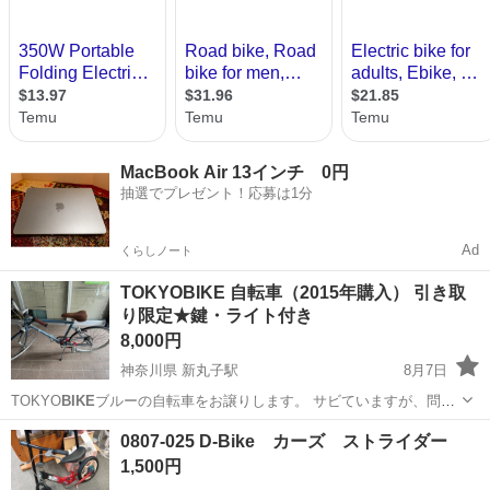
MacBook Air 13インチ 0円
抽選でプレゼント！応募は1分
Ad
くらしノート
TOKYOBIKE 自転車（2015年購入） 引き取
り限定★鍵・ライト付き
8,000円
神奈川県 新丸子駅
8月7日
TOKYO
BIKE
ブルーの自転車をお譲りします。 サビていますが、問題
なく乗れます。 サドル、ハンドル部分は綺麗です。 タイヤはパンクし
神奈川
川崎市
新丸子駅
クロスバイク
0807-025 D-Bike カーズ ストライダー
た際に2022年に前輪、後輪をチューブごと新しく買い替えました。 ★
1,500円
ダイアル式の鍵や、...