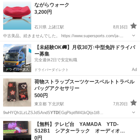
東京
葛飾区
新小岩駅
キッチン家電
YTD
ながらウォーク
3,200円
石川県 上諸江駅
8月16日
中古美品。続きませんでした。 https://www.supersports.com/ja-
jp/xebio/products/A-10581352701?
石川
金沢市
上諸江駅
フィットネス、トレーニング
【未経験OK🚚】月収30万↑中型免許ドライバ
vc_lpp=MSZkMzc5NWU0
YTd
hJjYwZWE2NW...
ー募集
完全週休2日で安定転職
Ad
ドライバーダイレクト
荷物ストラップスーツケースベルトトラベル
バッグアクセサリー
500円
東京都 下北沢駅
7月20日
9wHYQh1LzLZSJdSAndS
YTD
EGgPkptfM41kQtjs1t8…
東京
世田谷区
下北沢駅
バッグ
ストラップ
【無料】テレビ台 YAMADA YTD-
S12B1 シアターラック オーディオ…
0円