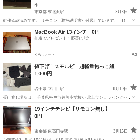
東京都 東北沢駅
3月6日
動作確認済みです。 リモコン、取扱説明書が付属しています。 HDMI
対応しています。 HDMIをご利用予定の方は、 光デジタル音声ケーブ
東京
渋谷区
東北沢駅
収納家具
YTD
MacBook Air 13インチ 0円
ルをご自身でご用意ください。 サイズ 外観寸法：1200x416x397...
抽選でプレゼント！応募は1分
Ad
くらしノート
値下げ！スモルビ 超軽量抱っこ紐
1,000円
岩手県 立川目駅
9月10日
受け渡し場所は、 千葉県松戸市矢切小学校か 北上市ショッピングセン
ターパル江釣子 スモルビ 抱っこ紐3887円相当と1940円相当のオーガ
岩手
北上市
立川目駅
その他
スモルビ
19インチテレビ【リモコン無し】
ニックよだれカバーつき 参考↓ https://store.shopping.ya...
0円
東京都 東高円寺駅
3月16日
ン株式会社 型名:LW-1906DH
YTD
電源:100V 50Hz/60Hz…