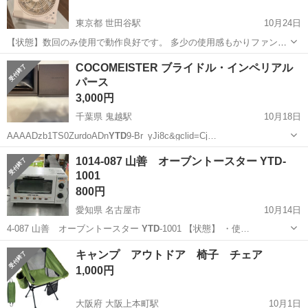
東京都 世田谷駅
10月24日
【状態】数回のみ使用で動作良好です。 多少の使用感もかりファンに
ホコリが溜まっていますが、ホコリを綺麗にすれば全体的にきれいな
東京
世田谷区
世田谷駅
季節、空調家電
YTD
COCOMEISTER ブライドル・インペリアル
状態です。 【特徴】 ・3段階風量調整 (弱/中/強) ・タイマー機能
パース
（1H / 4H / 8...
3,000円
千葉県 鬼越駅
10月18日
AAAADzb1TS0ZurdoADn
YTD
9-Br_yJi8c&gclid=Cj…
千葉
市川市
鬼越駅
小物
インペリアル
1014-087 山善 オーブントースター YTD-
1001
800円
愛知県 名古屋市
10月14日
4-087 山善 オーブントースター
YTD
-1001 【状態】 ・使…
愛知
名古屋市
家電
YTD
キャンプ アウトドア 椅子 チェア
1,000円
大阪府 大阪上本町駅
10月1日