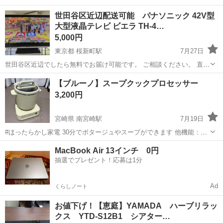
世田谷区近辺配送可能 パナソニック 42V型
大型液晶テレビ ビエラ TH-4…
5,000円
東京都 桜新町駅
7月27日
世田谷区近辺でしたら無料でお届け可能です。 ご相談ください。 直接
引取り者・好条件の方をを最優先させて頂きます。 お支払は商品引き
東京
世田谷区
桜新町駅
テレビ
フルハイビジョン
【ブルーノ】スープクックプロセッサー
渡し時に現金でお願いいたします。 領収書は発行いたしません。 【コ
3,200円
ンディショ...
宮崎県 南宮崎駅
7月19日
#ほったらかし家電 30分でポタージュやスープができます 他機能：刻
む・砕く・混ぜる・こねる BOE102 動作確認済み https://bruno-
宮崎
宮崎市
南宮崎駅
キッチン家電
ブルーノ
MacBook Air 13インチ 0円
onlineshop.com/ext/feature/bruno/...
抽選でプレゼント！応募は1分
Ad
くらしノート
お値下げ！【恵庭】YAMADA ハーブリラッ
クス YTD-S12B1 シアター…