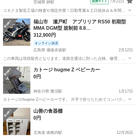
7月21日
提携サイト
茨城県 静駅
コネクタ製造工場の検査や測定作業！日勤専属＆土日祝休み＆年間休
日128日★クリーンルーム内作業★マイカー通勤OK＆無料駐車場あり
茨城
常陸大宮市
静駅
その他
福山市 瀬戸町 アプリリア RS50 初期型
★就業先食堂利用可！日払い制度あり！《茨城県常陸大宮市》 人気の
MMA DGM型 規制前 8.8…
工場のお仕事 ◇コネクタ製造工...
312,900円
オンライン決済
広島県 備後赤坂駅
2月12日
この車両は現状販売となります。道路交通法に則った点検、修理、車
検、カスタム等を行ってお乗りください。 落札された場合、運送会社
広島
福山市
備後赤坂駅
その他
アプリリア
カトージ hugme Z ベビーカー
などの日程により到着が遅れることが有ります。 メーカー：アプリリ
0円
ア 車名：RS50 ...
神奈川県 鷺沼駅
1月17日
カトージのhugme Zベビーカーです。 片手で折りたためてコンパクト
です。 2022年に新品で購入し、昨年まで頻繁に使いました。 もう使
神奈川
川崎市
鷺沼駅
ベビー用品
hugme
山善の食器棚
用しないので、手放すことにしました。 ・ブランド：カトージ
0円
(KATOJI...
北海道 南稚内駅
12月26日