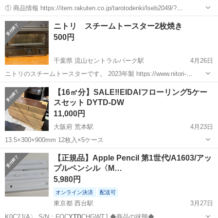
① 商品情報 https://item.rakuten.co.jp/tarotodenki/lseb2049/?
ultra_crid=lseb2049&scid=af_pc_etc&sc2id=af_113_0_10001...
東京
小金井市
武蔵小金井駅
照明器具
電球
ニトリ スチームトースター2枚焼き
500円
千葉県 流山セントラルパーク駅
4月26日
ニトリのスチームトースターです。 2023年製 https://www.nitori-
net.jp/ec/product/8971901s/?
千葉
流山市
流山セントラルパーク駅
生活家電
ニトリ
【16㎡分】SALE‼EIDAIフローリング5ケー
srsltid=AfmBOopRv_MFBpwSvcOy2l4qzkwolBC1...
スセット DYTD-DW
11,000円
大阪府 荒本駅
4月23日
13.5×300×900mm 12枚入×5ケース
大阪
東大阪市
荒本駅
カーペット/マット/ラグ
EIDAI
【正規品】Apple Pencil 第1世代/A1603/アッ
プルペンシル〈M…
5,980円
オンライン決済
配送可
東京都 西台駅
3月27日
K0C2J/A〉 S/N：FQC
YTD
CHGWTJ ◆商品の状態◆ …