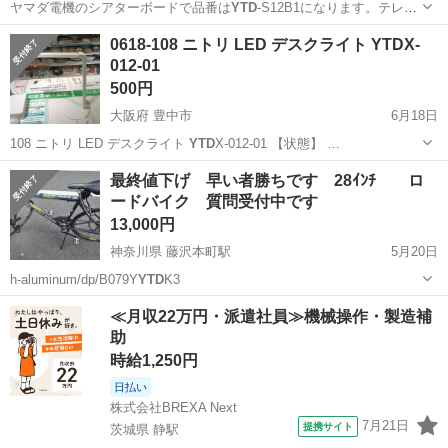
ヤマダ電機のシアターボードで品番は
YTD
-S12B1になります。テレビ
が無いの…
福岡
北九州市
小倉駅
収納家具
0618-108 ニトリ LED デスクライト YTDX-
012-01
500円
大阪府 豊中市
6月18日
108 ニトリ LED デスクライト
YTD
X-012-01 【状態】 …
大阪
豊中市
照明器具
現地
最終値下げ 早い者勝ちです 28ｲﾝﾁ ロ
ードバイク 質問受付中です
13,000円
神奈川県 藤沢本町駅
5月20日
h-aluminum/dp/B079Y
YTD
K3
神奈川
藤沢市
藤沢本町駅
ロードバイク
28インチ
≪月収22万円・派遣社員≫機械操作・製造補
助
時給1,250円
日払い
株式会社BREXA Next
7月21日
提携サイト
茨城県 静駅