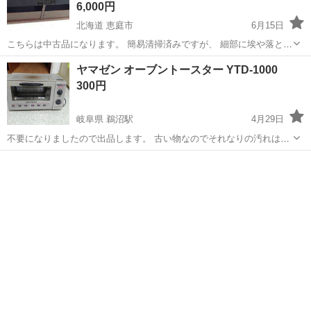
6,000円
北海道 恵庭市
6月15日
こちらは中古品になります。 簡易清掃済みですが、 細部に埃や落とし
きれない汚れがあります。 傷があります。画像にてご確認ください。
北海道
恵庭市
収納家具
店頭
ヤマゼン オーブントースター YTD-1000
動作確認済みです。 リモコン、取扱説明書が付属して...
300円
岐阜県 鵜沼駅
4月29日
不要になりましたので出品します。 古い物なのでそれなりの汚れは有
ります。 取りに来られる方でお願いします。
岐阜
各務原市
鵜沼駅
キッチン家電
YTD