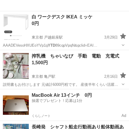
白 ワークデスク IKEA ミッケ
0円
東京都 戸越銀座駅
3月29日
AAADEVesoHXUEoYVp1g
YTD
89cqpVpqN&gclid=EAI…
東京
品川区
戸越銀座駅
テーブル
ミッケ
搾乳機 ちゃいなび 手動 電動 充電式
1,500円
東京都 亀戸駅
2月16日
説明書もお付けします 元値計6000円程です。 産後半年くらい活躍し
てもらいました。 その後はしまい込んでました。 消毒済みです。 使
東京
江東区
亀戸駅
その他
電動
MacBook Air 13インチ 0円
う予定がなくなったのでお譲りします。 初産で乳首が吸いづらいとき
抽選でプレゼント！応募は1分
用の吸引器とピジョ...
Ad
くらしノート
長崎発 シャフト船走行動画あり船体動画あ