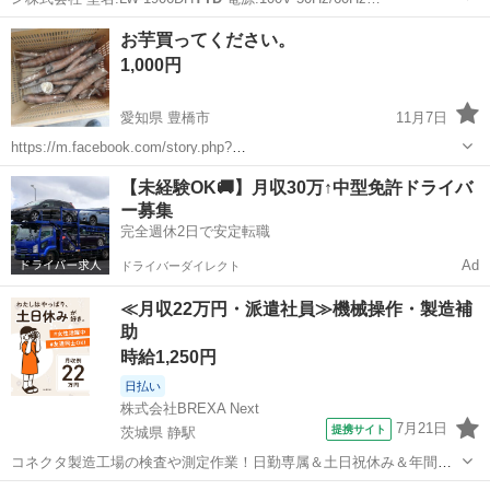
東京
杉並区
東高円寺駅
テレビ
19インチ
お芋買ってください。
1,000円
愛知県 豊橋市
11月7日
https://m.facebook.com/story.php?
story_fbid=pfbid02wj
YtD
wAK7gmeH9D5EmN6kN3hFN5ZnnjSqc4PVvz
愛知
豊橋市
食品
場所
【未経験OK🚚】月収30万↑中型免許ドライバ
h9p7BruH9U3GeAWwofudYH...
ー募集
完全週休2日で安定転職
Ad
ドライバーダイレクト
≪月収22万円・派遣社員≫機械操作・製造補
助
時給1,250円
日払い
株式会社BREXA Next
7月21日
提携サイト
茨城県 静駅
コネクタ製造工場の検査や測定作業！日勤専属＆土日祝休み＆年間休
日128日★クリーンルーム内作業★マイカー通勤OK＆無料駐車場あり