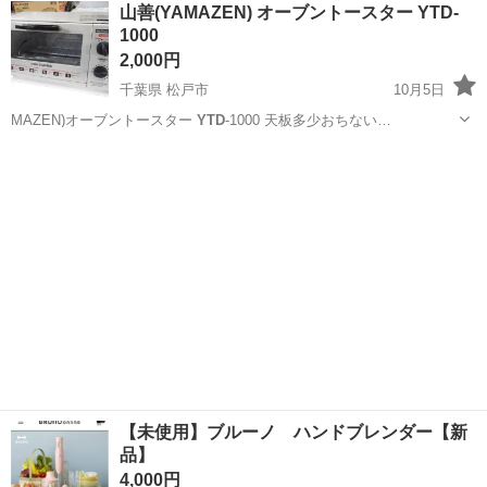
茨城
常陸大宮市
静駅
その他
山善(YAMAZEN) オーブントースター YTD-
★就業先食堂利用可！日払い制度あり！《茨城県常陸大宮市》 人気の
1000
工場のお仕事 ◇コネクタ製造工...
2,000円
千葉県 松戸市
10月5日
MAZEN)オーブントースター
YTD
-1000 天板多少おちない…
千葉
松戸市
キッチン家電
YTD
【未使用】ブルーノ ハンドブレンダー【新
品】
4,000円