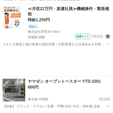
東京
板橋区
西台駅
iPad
商品
≪月収22万円・派遣社員≫機械操作・製造補
助
時給1,250円
日払い
株式会社BREXA Next
7月21日
提携サイト
茨城県 静駅
コネクタ製造工場の検査や測定作業！日勤専属＆土日祝休み＆年間休
日128日★クリーンルーム内作業★マイカー通勤OK＆無料駐車場あり
茨城
常陸大宮市
静駅
その他
★就業先食堂利用可！日払い制度あり！《茨城県常陸大宮市》 人気の
工場のお仕事 ◇コネクタ製造工...
ヤマゼン オーブントースター YTD-1001
600円
東京都 中野駅
3月23日
【情報】 ブランド：ヤマゼン 型番：
YTD
-1001 年式：08年製 定格：
AC…
東京
中野区
中野駅
キッチン家電
YTD