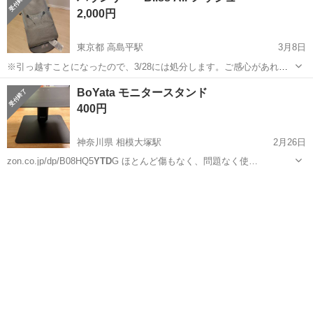
2,000円
東京都 高島平駅
3月8日
※引っ越すことになったので、3/28には処分します。ご感心があれ
ば、早めにご連絡ください 2022年1月に購入しました。子供2人を育て
東京
板橋区
高島平駅
ベビー用品
Air
BoYata モニタースタンド
る際に使ってましたが、使わなくなったのでお譲りします。 清潔です
400円
が、目立ちにくい傷など...
神奈川県 相模大塚駅
2月26日
zon.co.jp/dp/B08HQ5
YTD
G ほとんど傷もなく、問題なく使…
神奈川
綾瀬市
相模大塚駅
その他
BoYata