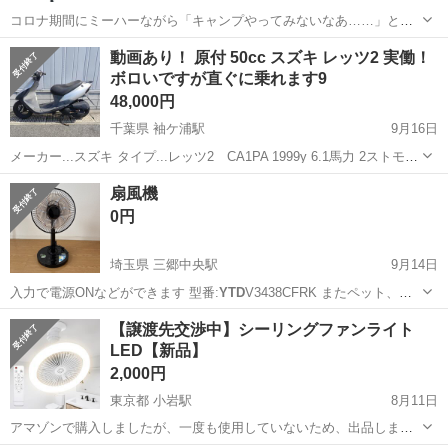
コロナ期間にミーハーながら「キャンプやってみないなあ……」と言
うときに、頂いたものです。 その後、熱が冷めてしまって、使わずに
大阪
大阪市
大阪上本町駅
その他
アウトドア
動画あり！ 原付 50cc スズキ レッツ2 実働！
ずっと眠らせていたのですが、引っ越しを機に格安でお譲りいたしま
ボロいですが直ぐに乗れます9
す。 ★オリーブとブラックの2つ...
48,000円
千葉県 袖ケ浦駅
9月16日
メーカー...スズキ タイプ...レッツ2 CA1PA 1999y 6.1馬力 2ストモデ
ルで速いです！ 登録書類あり、鍵あり サイドスタンド付き！ ハンド
千葉
木更津市
袖ケ浦駅
スズキ
動画
扇風機
ルロックOK シャッターキーOK 始動動画 https://yo...
0円
埼玉県 三郷中央駅
9月14日
入力で電源ONなどができます 型番:
YTD
V3438CFRK またペット、喫
煙…
埼玉
三郷市
三郷中央駅
季節、空調家電
【譲渡先交渉中】シーリングファンライト
LED【新品】
2,000円
東京都 小岩駅
8月11日
アマゾンで購入しましたが、一度も使用していないため、出品しま
す。 【希望取引場所】ファミリーマート 小岩駅東店。ご希望したら、