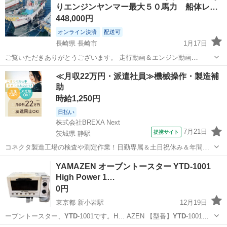
りエンジンヤンマー最大５０馬力 船体レ…
448,000円
オンライン決済
配送可
長崎県 長崎市
1月17日
ご覧いただきありがとうございます。 走行動画＆エンジン動画
https://www.youtube.com/watch?v=l93TZiTfCjk&t=13s こちらをクリッ
長崎
長崎市
その他
船体
≪月収22万円・派遣社員≫機械操作・製造補
クすると見る事が出来ます。 船体動画 ht...
助
時給1,250円
日払い
株式会社BREXA Next
7月21日
提携サイト
茨城県 静駅
コネクタ製造工場の検査や測定作業！日勤専属＆土日祝休み＆年間休
日128日★クリーンルーム内作業★マイカー通勤OK＆無料駐車場あり
茨城
常陸大宮市
静駅
その他
YAMAZEN オーブントースター YTD-1001
★就業先食堂利用可！日払い制度あり！《茨城県常陸大宮市》 人気の
High Power 1…
工場のお仕事 ◇コネクタ製造工...
0円
東京都 新小岩駅
12月19日
ーブントースター、
YTD
-1001です。H… AZEN 【型番】
YTD
-1001
【電力… ーブントースター
YTD
-1001（W） …