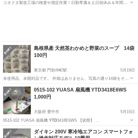
コネクタ製造工場の検査や測定作業！日勤専属＆土日祝休み＆年間休
日128日★クリーンルーム内作業★マイカー通勤OK＆無料駐車場あり
茨城
常陸大宮市
静駅
その他
★就業先食堂利用可！日払い制度あり！《茨城県常陸大宮市》 人気の
工場のお仕事 ◇コネクタ製造工...
島根県產 天然茎わかめと野菜のスープ 14袋
100円
東京都 門前仲町駅
5月19日
未使用品、未開封品です。 外袋はありません、写真の通り14袋をその
ままのお渡しいたしますため、気になる方はお持ち帰り用の袋はご持
東京
千代田区
門前仲町駅
その他
天然
0515-102 YUASA 扇風機 YTD3418E6WS
参下さい。 引き取り場所(応相談)にお越しいただき、お釣り銭なしで
1,000円
現金をお支払いいただけ...
大阪府 豊中市
5月15日
0515-102 YUASA 扇風機
YTD
3418E6WS 【状態】 …
大阪
豊中市
家電
YTD
ダイキン 200V 寒冷地エアコン スマートフォ