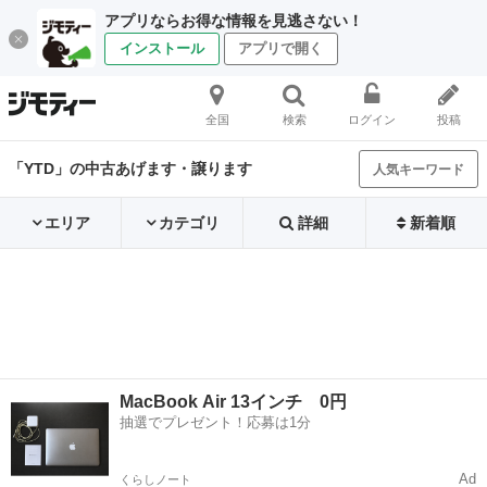
アプリならお得な情報を見逃さない！
インストール
アプリで開く
全国
検索
ログイン
投稿
「YTD」の中古あげます・譲ります
人気キーワード
エリア
カテゴリ
詳細
新着順
MacBook Air 13インチ 0円
抽選でプレゼント！応募は1分
Ad
くらしノート