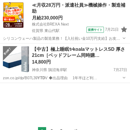
東京
江戸川区
小岩駅
照明器具
≪月収28万円・派遣社員≫機械操作・製造補
小岩駅の改札越しでお取引も可能です。 【希望取引日時】日時はご相
助
シーリングファンライト
談下さい。基本的に平日の17～...
月給230,000円
株式会社BREXA Next
7月21日
提携サイト
佐賀県 東山代駅
シリコンウェーハ製品の製造業務！【入社祝い金10万円支給】お友達
やカップルとの応募OK◎年間休日129日＆休出なしでプライベート充
佐賀
伊万里市
東山代駅
その他
【中古】極上睡眠✨koalaマットレスSD 厚さ
実♪業務はクリーンルームで快適作業◎自社正社員登用制度あり★1食
21cm［ベッドフレーム同時購…
300円～の格安食堂あり！《佐...
14,800円
神奈川県 鵠沼海岸駅
7月27日
zon.co.jp/dp/B07L39
YTD
V ◆出品理由 1年半ほど利…
神奈川
藤沢市
鵠沼海岸駅
ベッド
フレーム