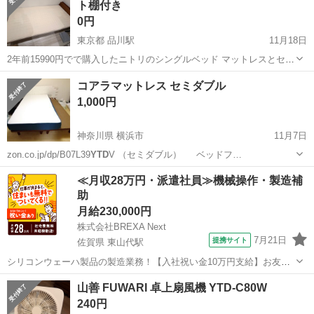
ト棚付き
0円
東京都 品川駅
11月18日
2年前15990円でで購入したニトリのシングルベッド マットレスとセッ
トです譲ります https://www.nitori-net.jp/ec/product/5650178/?
東京
品川区
品川駅
ベッド
ニトリ
コアラマットレス セミダブル
utm_source=google&utm_m...
1,000円
神奈川県 横浜市
11月7日
zon.co.jp/dp/B07L39
YTD
V （セミダブル） ベッドフ…
神奈川
横浜市
ベッド
セミダブル
≪月収28万円・派遣社員≫機械操作・製造補
助
月給230,000円
株式会社BREXA Next
7月21日
提携サイト
佐賀県 東山代駅
シリコンウェーハ製品の製造業務！【入社祝い金10万円支給】お友達
やカップルとの応募OK◎年間休日129日＆休出なしでプライベート充
佐賀
伊万里市
東山代駅
その他
山善 FUWARI 卓上扇風機 YTD-C80W
実♪業務はクリーンルームで快適作業◎自社正社員登用制度あり★1食
240円
300円～の格安食堂あり！《佐...