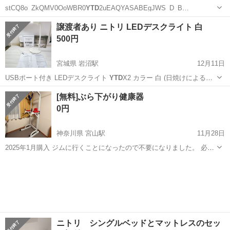
stCQ8o_ZkQMV0OoWBR0
YTD
2uEAQYASABEgJWS_D_B…
北海道
稚内市
南稚内駅
収納家具
山善
譲渡者あり ニトリ LEDデスクライト 白
500円
宮城県 岩沼駅
12月11日
USBポート付き LEDデスクライト
YTD
X2 カラー 白 (日焼けによるも
の…
宮城
岩沼市
岩沼駅
照明器具
デスク
[無料]ぶら下がり健康器
0円
神奈川県 宮山駅
11月28日
2025年1月購入 ジムに行くことになったので不要になりました。 必要
な方に無料であげます。ほぼ新品。 最小限の分解で直接お渡ししま
神奈川
平塚市
宮山駅
フィットネス、トレーニング
す。 現在アマゾンで販売中のぶら下がり健康器 https://amzn.asia/d...
ぶら下がり健康器
ニトリ シングルベッドとマットレスのセッ