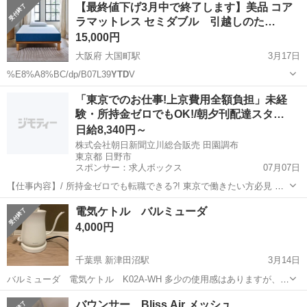
【最終値下げ3月中で終了します】美品 コア
ラマットレス セミダブル 引越しのた…
15,000円
大阪府 大国町駅
3月17日
%E8%A8%BC/dp/B07L39
YTD
V
大阪
大阪市
大国町駅
寝具
コアラ
「東京でのお仕事!上京費用全額負担」未経
験・所持金ゼロでもOK!/朝夕刊配達スタ…
日給8,340円～
株式会社朝日新聞立川総合販売 田園調布
東京都 日野市
スポンサー：求人ボックス
07月07日
【仕事内容】/ 所持金ゼロでも転職できる?! 東京で働きたい方必見 即
日入居可!家具家電付きの寮・社宅あり! 引っ越しや上京の費用は”すべ
アルバイト・パート
電気ケトル バルミューダ
て”負担します 必ず面接!電話面接もOK! 魅力ポイント 家具家電付きの
4,000円
寮・社宅を完備 無資...
千葉県 新津田沼駅
3月14日
バルミューダ 電気ケトル K02A-WH 多少の使用感はありますが、使
用可能です。 https://www.balmuda.com/downloads/pdf/K02A_JP.pdf?
千葉
船橋市
新津田沼駅
キッチン家電
バルミューダ
バウンサー Bliss Air メッシュ
srsltid=AfmBOoq-6...