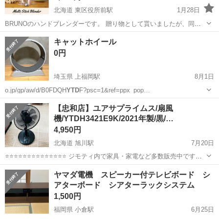
北海道 東区役所前駅
1月28日
BRUNOのハンドブレンダーです。 贈り物として貰いましたが、同じ
タイミングで同じものを頂いてしまい２つもいらない為お譲りしま
北海道
札幌市
東区役所前駅
家電
ブルーノ
キャットホイール
す。 色を確認する為に開封しましたが、未使用です。 定価6000円(税
0円
別)ですが、お安くお譲りし...
埼玉県 上福岡駅
8月1日
o.jp/gp/aw/d/B0FDQH
YTD
F?psc=1&ref=ppx_pop…
埼玉
ふじみ野市
上福岡駅
その他
【忠和店】ユアサプライムス/扇風
機/YTDH3421E9K/2021年製/黒/…
4,950円
北海道 旭川駅
7月20日
⭐⭐⭐⭐⭐⭐⭐⭐⭐⭐⭐⭐⭐⭐ ジモティ内で家具・家電など多数販売中です
⭐⭐⭐⭐⭐⭐⭐⭐⭐⭐⭐⭐⭐⭐ 【商品説明】 簡易動作確認済です。 リモコン付
北海道
旭川市
旭川駅
季節、空調家電
ヤマダ電機 スピーカー付テレビボード シ
属です。 リモコン使えますが、一部反応し...
アターボード シアターラックシステム
1,500円
福岡県 小倉駅
6月25日