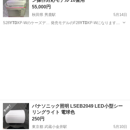
ン操作対応モデル 10畳用
55,000円
秋田県 男鹿駅
5月14日
S28
YTD
XP-Wのケーズデ… 発売モデルのF28
YTD
XP-Wになります…
ムエアコン F28
YTD
XP-W（2.8k…
秋田
男鹿市
男鹿駅
季節、空調家電
ダイキン
パナソニック照明 LSEB2049 LED小型シー
リングライト 電球色
250円
東京都 武蔵小金井駅
5月10日