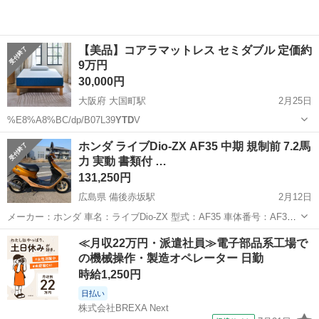
【美品】コアラマットレス セミダブル 定価約
9万円
30,000円
大阪府 大国町駅
2月25日
%E8%A8%BC/dp/B07L39
YTD
V
大阪
大阪市
大国町駅
寝具
コアラ
ホンダ ライブDio-ZX AF35 中期 規制前 7.2馬
力 実動 書類付 …
131,250円
広島県 備後赤坂駅
2月12日
メーカー：ホンダ 車名：ライブDio-ZX 型式：AF35 車体番号：AF35-
15**386 走行距離： 4,391km、実走行 タイヤ：フロント 8 分山・
広島
福山市
備後赤坂駅
ホンダ
Dio
≪月収22万円・派遣社員≫電子部品系工場で
リア 8 分山 ブレーキパッド：フロント 6 分・リ...
の機械操作・製造オペレーター 日勤
時給1,250円
日払い
株式会社BREXA Next