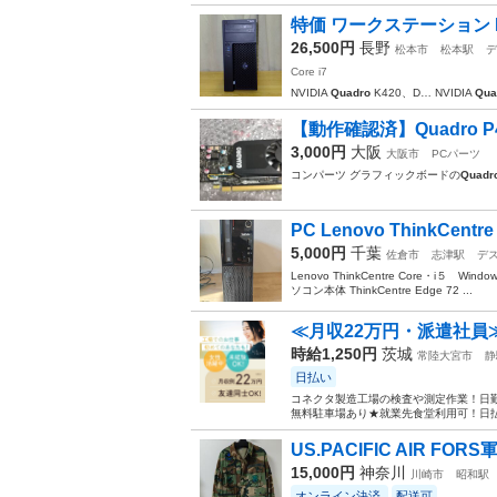
特価 ワークステーション Dell 
26,500円
長野
松本市
松本駅
デ
Core i7
NVIDIA
Quadro
K420、D… NVIDIA
Qua
【動作確認済】Quadro P
3,000円
大阪
大阪市
PCパーツ
コンパーツ グラフィックボードの
Quadr
PC Lenovo ThinkCentr
5,000円
千葉
佐倉市
志津駅
デ
Lenovo ThinkCentre Core・
ソコン本体 ThinkCentre Edge 72 ...
≪月収22万円・派遣社員
時給1,250円
茨城
常陸大宮市
静
日払い
コネクタ製造工場の検査や測定作業！日勤
無料駐車場あり★就業先食堂利用可！日払
US.PACIFIC AIR FORS
15,000円
神奈川
川崎市
昭和駅
オンライン決済
配送可