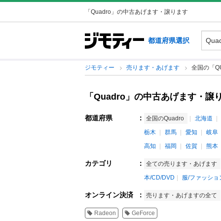
「Quadro」の中古あげます・譲ります
都道府県選択
ジモティー
売ります・あげます
全国の「Q
「Quadro」の中古あげます・譲
都道府県
：
全国のQuadro
北海道
栃木
群馬
愛知
岐阜
高知
福岡
佐賀
熊本
カテゴリ
：
全ての売ります・あげます
本/CD/DVD
服/ファッショ
オンライン決済
：
売ります・あげますの全て
Radeon
GeForce