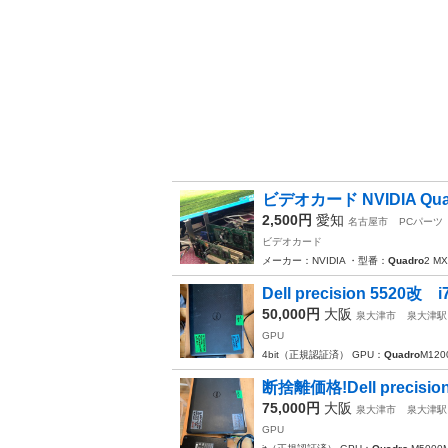
ビデオカード NVIDIA Qu
2,500円
愛知
名古屋市
PCパーツ
ビデオカード
メーカー：NVIDIA ・型番：
Quadro
2 M
Dell precision 5520改 i7
50,000円
大阪
泉大津市
泉大津駅
GPU
4bit（正規認証済） GPU：
Quadro
M12
断捨離価格!Dell precision D
75,000円
大阪
泉大津市
泉大津駅
GPU