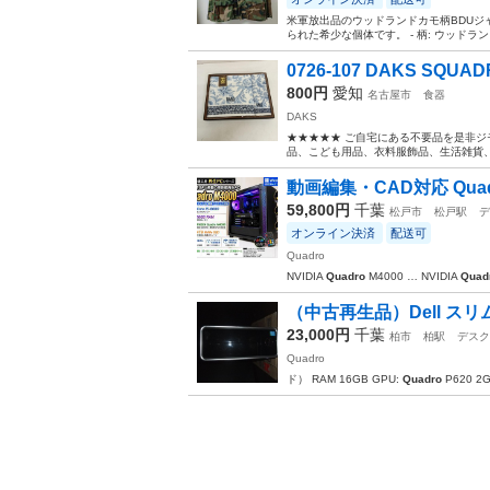
米軍放出品のウッドランドカモ柄BDUジャケット
られた希少な個体です。 - 柄: ウッドランドカモ
0726-107 DAKS SQ
800円
愛知
名古屋市
食器
DAKS
★★★★★ ご自宅にある不要品を是非ジ
品、こども用品、衣料服飾品、生活雑貨、家
動画編集・CAD対応 Quadro M
59,800円
千葉
松戸市
松戸駅
デ
オンライン決済
配送可
Quadro
NVIDIA
Quadro
M4000 … NVIDIA
Quad
（中古再生品）Dell スリム小
23,000円
千葉
柏市
柏駅
デスク
Quadro
ド） RAM 16GB GPU:
Quadro
P620 2