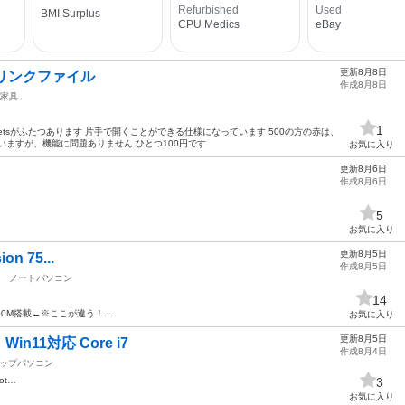
更新8月8日
S 2リンクファイル
作成8月8日
家具
1
0sheetsがふたつあります 片手で開くことができる仕様になっています 500の方の赤は、
いますが、機能に問題ありません ひとつ100円です
お気に入り
更新8月6日
作成8月6日
5
お気に入り
更新8月5日
ion 75...
作成8月5日
ノートパソコン
14
00M搭載←※ここが違う！…
お気に入り
更新8月5日
11対応 Core i7
作成8月4日
ップパソコン
oot…
3
お気に入り