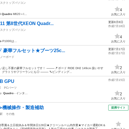
スクトップパソコン
4
A
Quadro
M620＋I…
お気に入り
更新8月8日
 第8世代XEON Quadr...
作成7月18日
スクトップパソコン
4
o
P1000は…
お気に入り
更新7月17日
ード 豪華フルセット★ブーツ25c...
作成7月17日
ノーボード
2
足し不要の豪華フルセットです！ ⸻ 🎿ボード RIDE DH2 149cm 扱いやす
グラトリやフリーランにも◎ ⸻ 🔧ビンディング...
お気に入り
作成7月15日
GB GPU
駅
PCパーツ
ル:
Quadro
- インタ…
2
お気に入り
≫機械操作・製造補助
提携サイト
駅
その他
専属＆土日祝休み＆年間休日128日★クリーンルーム内作業★マイカー通勤OK＆
い制度あり！《茨城県常陸大宮市》 人気の工場のお仕事 ◇コネクタ製造工...