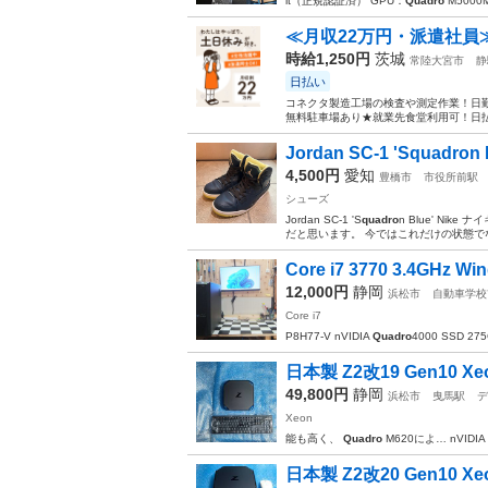
it（正規認証済） GPU：
Quadro
M500
≪月収22万円・派遣社員
時給1,250円
茨城
常陸大宮市
静
日払い
コネクタ製造工場の検査や測定作業！日勤
無料駐車場あり★就業先食堂利用可！日払
Jordan SC-1 'Squadron 
4,500円
愛知
豊橋市
市役所前駅
シューズ
Jordan SC-1 'S
quadro
n Blue' Ni
だと思います。 今ではこれだけの状態でな
Core i7 3770 3.4GHz Wi
12,000円
静岡
浜松市
自動車学校
Core i7
P8H77-V nVIDIA
Quadro
4000 SSD 27
日本製 Z2改19 Gen10 Xeon
49,800円
静岡
浜松市
曳馬駅
デ
Xeon
能も高く、
Quadro
M620によ… nVIDIA
日本製 Z2改20 Gen10 Xeon