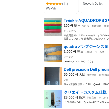
Twinkle AQUADROP
100円
埼玉
所沢市
新所沢駅
収納
ありません
未使用品です 150sheetsが3つと50
使用していました 背表紙にひびが入って
quadroメンズジーンズ👖
1,000円
三重
三里駅
ボトムス
ジーンズ
quadro
メンズジーンズです
Dell precision Dell precis
50,000円
大阪
泉大津市
泉大津駅
Dell
4bit（正規認証済） GPU：
Quadro
M20
クリエイトカスタム仕様 Win
28,000円
栃木
宇都宮市
デスクト
: 1000GB - GPU:
Quadro
P620 - Bluet