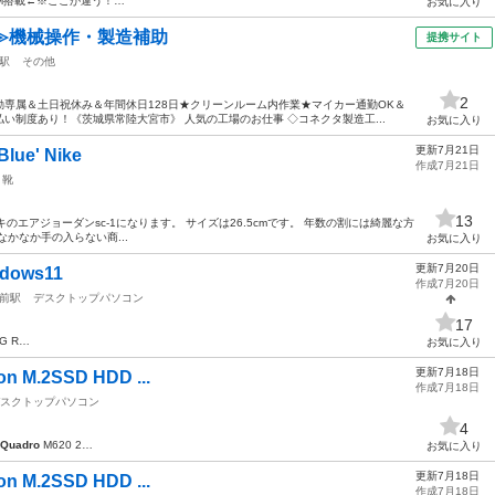
0M搭載←※ここが違う！…
お気に入り
≫機械操作・製造補助
提携サイト
駅
その他
2
専属＆土日祝休み＆年間休日128日★クリーンルーム内作業★マイカー通勤OK＆
い制度あり！《茨城県常陸大宮市》 人気の工場のお仕事 ◇コネクタ製造工...
お気に入り
更新7月21日
Blue' Nike
作成7月21日
靴
13
ke ナイキのエアジョーダンsc-1になります。 サイズは26.5cmです。 年数の割には綺麗な方
かなか手の入らない商...
お気に入り
更新7月20日
ndows11
作成7月20日
前駅
デスクトップパソコン
17
5G R…
お気に入り
更新7月18日
 M.2SSD HDD ...
作成7月18日
スクトップパソコン
4
Quadro
M620 2…
お気に入り
更新7月18日
 M.2SSD HDD ...
作成7月18日