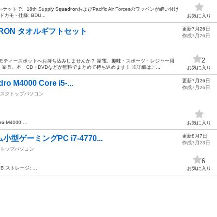
で、18th Supply S
quadro
nおよびPacific Air Forcesのワッペンが縫い付け
 - 仕様: BDU...
お気に入り
更新7月26日
UADRON タオルギフトセット
作成7月26日
2
モティースポットへお持ち込みしませんか？ 家電、趣味・スポーツ・レジャー用
具、本、CD・DVDなどが無料でまとめて持ち込めます！ ※詳細はこ...
お気に入り
更新7月26日
4000 Core i5-...
作成7月26日
スクトップパソコン
ro
M4000 …
お気に入り
更新8月7日
型ゲーミングPC i7-4770...
作成7月23日
トップパソコン
6
GB ストレージ: …
お気に入り