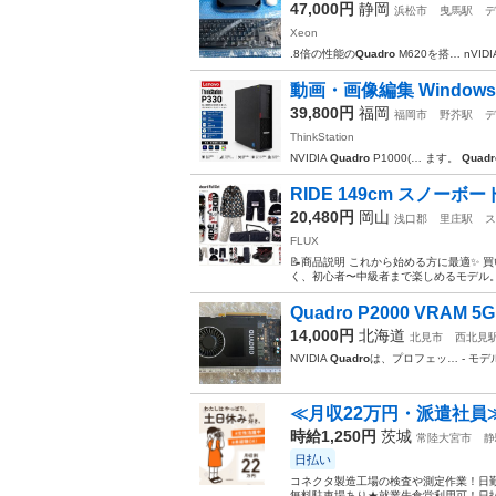
47,000円
静岡
浜松市
曳馬駅
デ
Xeon
.8倍の性能の
Quadro
M620を搭… nVIDI
動画・画像編集 Windows11
39,800円
福岡
福岡市
野芥駅
デ
ThinkStation
NVIDIA
Quadro
P1000(… ます。
Quadr
RIDE 149cm スノーボ
20,480円
岡山
浅口郡
里庄駅
ス
FLUX
📝商品説明 これから始める方に最適✨ 買い
く、初心者〜中級者まで楽しめるモデル。 
Quadro P2000 VRAM 5
14,000円
北海道
北見市
西北見
NVIDIA
Quadro
は、プロフェッ… - モデ
≪月収22万円・派遣社員
時給1,250円
茨城
常陸大宮市
静
日払い
コネクタ製造工場の検査や測定作業！日勤
無料駐車場あり★就業先食堂利用可！日払