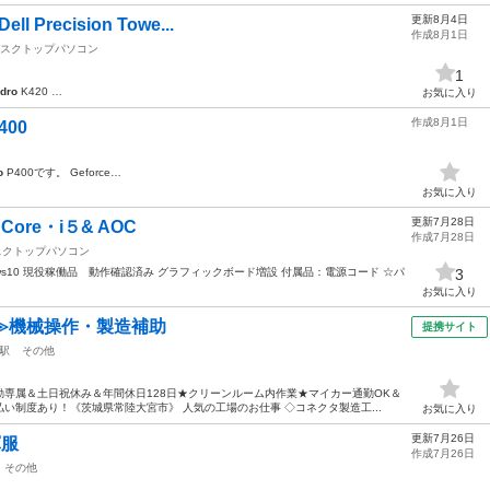
更新8月4日
Precision Towe...
作成8月1日
スクトップパソコン
1
dro
K420 …
お気に入り
作成8月1日
400
o
P400です。 Geforce…
お気に入り
更新7月28日
e Core・i５& AOC
作成7月28日
スクトップパソコン
i５ Windows10 現役稼働品 動作確認済み グラフィックボード増設 付属品：電源コード ☆パ
3
お気に入り
≫機械操作・製造補助
提携サイト
駅
その他
専属＆土日祝休み＆年間休日128日★クリーンルーム内作業★マイカー通勤OK＆
い制度あり！《茨城県常陸大宮市》 人気の工場のお仕事 ◇コネクタ製造工...
お気に入り
更新7月26日
軍服
作成7月26日
その他