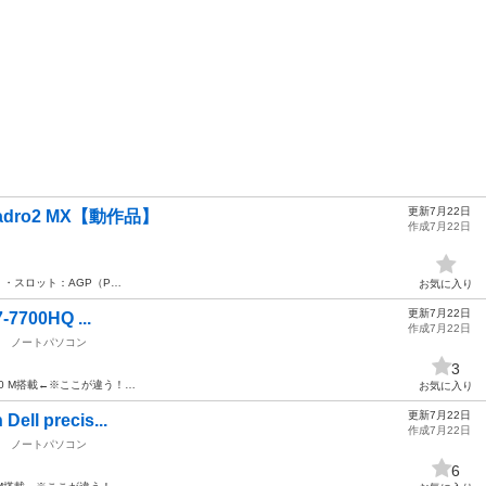
更新7月22日
adro2 MX【動作品】
作成7月22日
X ・スロット：AGP（P…
お気に入り
更新7月22日
-7700HQ ...
作成7月22日
ノートパソコン
3
00 M搭載←※ここが違う！…
お気に入り
更新7月22日
ell precis...
作成7月22日
ノートパソコン
6