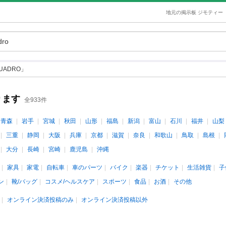
地元の掲示板 ジモティー
UADRO」
ります
全933件
青森
岩手
宮城
秋田
山形
福島
新潟
富山
石川
福井
山梨
三重
静岡
大阪
兵庫
京都
滋賀
奈良
和歌山
鳥取
島根
大分
長崎
宮崎
鹿児島
沖縄
家具
家電
自転車
車のパーツ
バイク
楽器
チケット
生活雑貨
子
ン
靴/バッグ
コスメ/ヘルスケア
スポーツ
食品
お酒
その他
オンライン決済投稿のみ
オンライン決済投稿以外