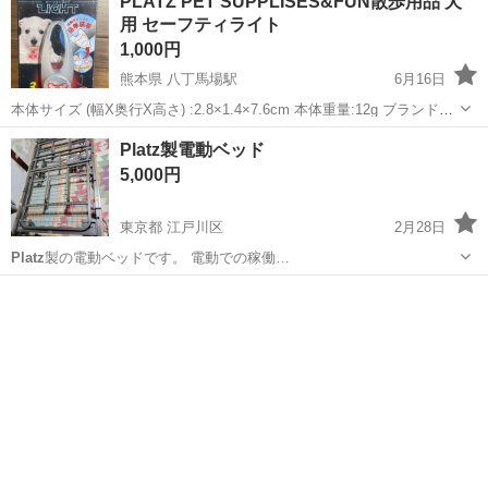
PLATZ PET SUPPLISES&FUN散歩用品 犬
用 セーフティライト
1,000円
熊本県 八丁馬場駅
6月16日
本体サイズ (幅X奥行X高さ) :2.8×1.4×7.6cm 本体重量:12g ブランド：
PLATZ
PET SUPPLIES & FUN 商品種別：犬用リード 商品名：
熊本
熊本市
八丁馬場駅
その他
FUN
Platz製電動ベッド
PLATZ
PET SUPPLISES&FUN(プラ...
5,000円
東京都 江戸川区
2月28日
Platz
製の電動ベッドです。 電動での稼働…
東京
江戸川区
ベッド
Platz