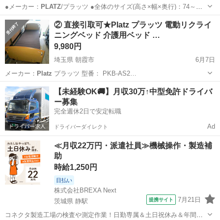
●メーカー：
PLATZ
/プラッツ ●全体のサイズ(高さ×幅×奥行)：74～
104×210×97 ※マット面の高さ：30～60㎝ 商品の特徴・仕様】 ●信頼
香川
高松市
太田駅
ベッド
② 直接引取可★Platz プラッツ 電動リクライ
のある介護ベッドメーカー「プラッツ」製の電動ベッドです...
ニングベッド 介護用ベッド …
9,980円
埼玉県 朝霞市
6月7日
メーカー：
Platz
プラッツ 型番： PKB-AS2…
埼玉
朝霞市
ベッド
Platz
【未経験OK🚚】月収30万↑中型免許ドライバ
ー募集
完全週休2日で安定転職
Ad
ドライバーダイレクト
≪月収22万円・派遣社員≫機械操作・製造補
助
時給1,250円
日払い
株式会社BREXA Next
7月21日
提携サイト
茨城県 静駅
コネクタ製造工場の検査や測定作業！日勤専属＆土日祝休み＆年間休