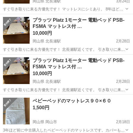
岡山県 北長瀬駅
3月24日
すぐ引き取りに来る方優先です！ マットレスにシミあり。 8年ほど使
用 オマケで写真のサイドテーブルを付けます 北長瀬駅近くです。 引
岡山
岡山市
北長瀬駅
ベッド
PSB
プラッツ Platz 1モーター 電動ベッド PSB-
き取りに来れる日時をメッセージください。 積み込みや組み立ては、
FSMA マットレス付 …
一緒にお手伝いします。 ...
10,000円
岡山県 北長瀬駅
2月28日
すぐ引き取りに来る方優先です！ 北長瀬駅近くです。 引き取りに来れ
る日時をメッセージください。 積み込みや組み立ては、一緒にお手伝
岡山
岡山市
北長瀬駅
ベッド
プラッツ Platz 1モーター 電動ベッド PSB-
いします。 配達は有料になります【¥3000〜】 ※配達時間帯は日中で
FSMA マットレス付 …
す お時間に余裕が...
10,000円
岡山県 北長瀬駅
2月28日
すぐ引き取りに来る方優先です！ 北長瀬駅近くです。 引き取りに来れ
る日時をメッセージください。 積み込みや組み立ては、一緒にお手伝
岡山
岡山市
北長瀬駅
ベッド
ベビーベッドのマットレス９０×６０
いします。 配達は有料になります【¥3000〜】 ※配達時間帯は日中で
1,500円
す お時間に余裕が...
岡山県 岡山市
2月18日
3年ほど前に中古購入したベビーベッドのマットレスです。カバーもあ