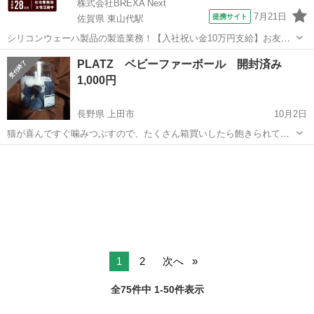
株式会社BREXA Next
7月21日
提携サイト
佐賀県 東山代駅
シリコンウェーハ製品の製造業務！【入社祝い金10万円支給】お友達
やカップルとの応募OK◎年間休日129日＆休出なしでプライベート充
佐賀
伊万里市
東山代駅
その他
PLATZ ベビーファーボール 開封済み
実♪業務はクリーンルームで快適作業◎自社正社員登用制度あり★1食
1,000円
300円～の格安食堂あり！《佐...
長野県 上田市
10月2日
猫が喜んですぐ噛みつぶすので、たくさん箱買いしたら飽きられて余
ってしまいました。 開封品です。 写真の通り2/3くらい残っていま
長野
上田市
その他
通り
す。 元は60個セットのものです。 パッケージに猫の噛んだ穴や傷が多
数あります。 上田...
1
2
次へ
全75件中 1-50件表示