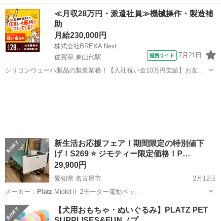
りますが希望される方には一緒につけます。色あせし、使用感があり
岡山
岡山市
ベビー用品
体育館
≪月収28万円・派遣社員≫機械操作・製造補
ますのでおまけ程度で考えてください。 【サイズ】縦：90cm、横：
助
60cm、厚み：3cm （大体...
月給230,000円
株式会社BREXA Next
7月21日
提携サイト
佐賀県 東山代駅
シリコンウェーハ製品の製造業務！【入社祝い金10万円支給】お友達
やカップルとの応募OK◎年間休日129日＆休出なしでプライベート充
佐賀
伊万里市
東山代駅
その他
実♪業務はクリーンルームで快適作業◎自社正社員登用制度あり★1食
300円～の格安食堂あり！《佐...
新生活お応援フェア！期間限定の特別値下
げ！S269 ⭐ ジモティー限定価格！P…
29,900円
愛知県 名古屋市
2月12日
メーカー：
Platz
MioletⅡ 2モーター電動ベッ…
愛知
名古屋市
ベッド
Platz
【犬用おもちゃ・ぬいぐるみ】PLATZ PET
SUPPLISES&FUN（プ…