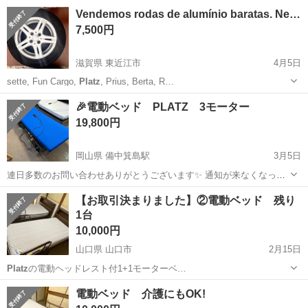
入り口前 よろしくお願いします
東京
港区
赤羽橋駅
食器
保育園
Vendemos rodas de alumínio baratas. Ne…
7,500円
滋賀県 東近江市
4月5日
sette, Fun Cargo,
Platz
, Prius, Berta, R…
滋賀
東近江市
家具
DUFACT
🎉電動ベッド PLATZ 3モーター
19,800円
岡山県 備中箕島駅
3月5日
連日多数のお問い合わせありがとうございます✨ 通知が来なくなった
ので返信遅くなります🙇🏻‍♂️ お問合わせは、【リサイクルショップたま
岡山
岡山市
備中箕島駅
ベッド
モーター
【お取引決まりました】②電動ベッド 残り
の】を検索していただき、お電話いただくのが1番確実です😭 プロフ
1台
ィールに取引条件を記載...
10,000円
山口県 山口市
2月15日
Platz
の電動ヘッドレスト付1+1モーターベ…
山口
山口市
寝具
電動
電動ベッド 介護にもOK!