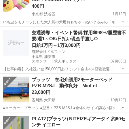
400円
東京都 渋谷区
1月12日
いも虫をモチーフにした大人気の犬用おもちゃ・ぬいぐるみの「キャ
タピーシリーズ」。 カラフルなボディで、7色の体の節々に鳴り笛が
東京
渋谷区
おもちゃ
キャタピー
交通誘導・イベント警備/採用率98%/履歴書不
入っています。（計7つのスクィーカーが入っています。） 愛犬がど
要/週1～OK/日払い現金手渡しO…
こを噛んでも鳴り笛がなり楽しま...
日給1万円～1万3,000円
有限会社ドルフィン
千葉県 浦安市
スポンサー：求人ボックス
07月03日
【仕事内容】入社祝い金150,000円あり シフト自由&未経験歓迎
・直
行直帰OK ・一部車・自転車・バイク通勤OK ・週1～OK ・日払い・
アルバイト・パート
プラッツ 在宅介護用2モーターベッド
週払いOK、現金手渡しも可能です! <仕事内容> 建築・土木工事現場
PZB-M2SJ 動作良好 MioLet…
で...
23,000円
香川県 太田駅
10月12日
●メーカー：プラッツ ●型番：PZB-M2SJ ●全体のサイズ(高さ×幅×奥
行)：102×211×98 ＜商品説明＞ プラッツ 在宅介護用2モーターベッド
香川
高松市
太田駅
ベッド
ミオレット
PLATZ(プラッツ) NITEIZEギアータイ 約60セ
PZB-M2SJ 動作良好 MioLet 背...
ンチ イエロー