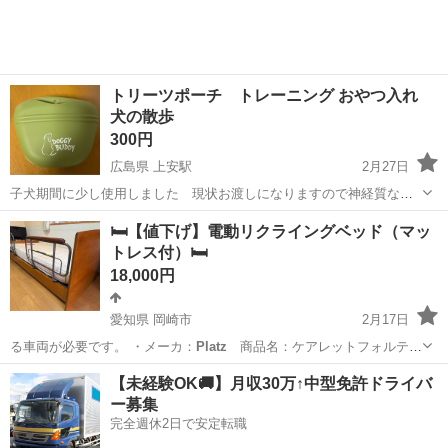
トリーツポーチ トレーニング おやつ入れ
犬の散歩
300円
広島県 上安駅
2月27日
子犬期間に少し使用しました 現状お渡しになりますので神経質な方
はご遠慮ください。
PLATZ
PET SUPPLISES&FUN(プラッツ) ドッグ
広島
広島市
上安駅
その他
FUN
🛏【値下げ】電動リクライングベッド（マッ
トレーニンググッズ 散歩用品 ドギーバディ 犬 ドッグ
トレス付）🛏
18,000円
愛知県 岡崎市
2月17日
る車両が必要です。 ・メーカ：
Platz
商品名：ケアレットフォルテ
型式：…
愛知
岡崎市
ベッド
MAX
【未経験OK🚚】月収30万↑中型免許ドライバ
ー募集
完全週休2日で安定転職