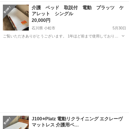
日128日★クリーンルーム内作業★マイカー通勤OK＆無料駐車場あり
茨城
常陸大宮市
静駅
その他
介護 ベッド 取説付 電動 プラッツ ケ
★就業先食堂利用可！日払い制度あり！《茨城県常陸大宮市》 人気の
アレット シングル
工場のお仕事 ◇コネクタ製造工...
20,000円
石川県 小松市
5月30日
ご覧いただきありがとうございます。 1年ほど前まで使用しておりま
した。 デザイン性もあり、 まだまだご使用いただけるかと思います。
石川
小松市
ベッド
中古品にご理解ある方、 お引き取り来ていただける方でお願いいたし
ます プラッツ ...
J100⭐️Platz 電動リクライニング エクレーヴ
マットレス 介護用ベ…