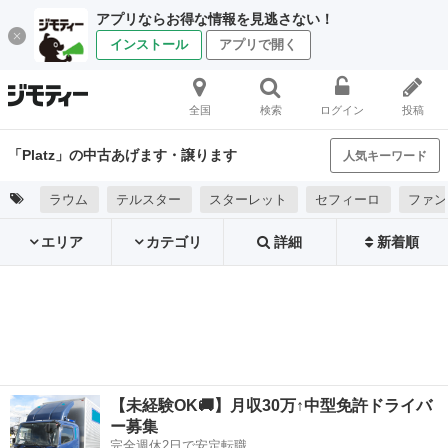
アプリならお得な情報を見逃さない！
インストール
アプリで開く
全国
検索
ログイン
投稿
「Platz」の中古あげます・譲ります
人気キーワード
ラウム
テルスター
スターレット
セフィーロ
ファン
エリア
カテゴリ
詳細
新着順
【未経験OK🚚】月収30万↑中型免許ドライバ
ー募集
完全週休2日で安定転職