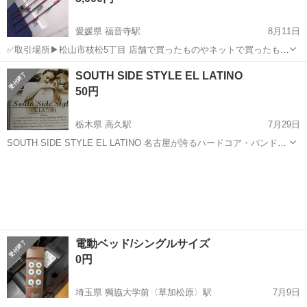
愛媛県 福音寺駅
8月11日
✅取引場所▶︎松山市枝松5丁目 店舗で買ったものやネットで買ったもの
バラバラです。 🌻もう一品、釣り道具を出品しています。そちらと一
愛媛
松山市
福音寺駅
その他
RAIDER
SOUTH SIDE STYLE EL LATINO
緒に貰っていただける方を優先し、その場は合計から500円引きいたし
50円
ます。 よろしく...
栃木県 高久駅
7月29日
SOUTH SIDE STYLE EL LATINO 名古屋が誇るハードコア・バンド、
CALUSARIのヴォーカルリスト＝K.K.としても有名なEL LATINO。 チ
栃木
那須郡
高久駅
本/CD/DVD
カーノラップ、ラテン音楽を中心...
電動ベッド/シングルサイズ
0円
埼玉県 獨協大学前〈草加松原〉駅
7月9日