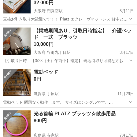
32,000円
大阪府 門真南駅
5月11日
直接お引き取り大歓迎です！！
Platz
エクレーヴマットレス 背中と脚
部…
大阪
門真市
門真南駅
ベッド
Platz
【掲載期間あり、引取日時指定】 介護ベッ
ド 一式 プラッツ
10,000円
大阪府 谷町九丁目駅
3月17日
【引取り日時、【3/28（土）午前中】指定】 現地引取り可能な方お願
いします。 ※当日、運び出しの手伝いはできますが分解後の組み立て
大阪
大阪市
谷町九丁目駅
ベッド
介護ベッド
電動ベッド
等は分かりかねます。ご了承ください※ 一式 ・フレーム ・手すり
0円
・...
滋賀県 手原駅
11月29日
電動ベッド 問題なく動作します。 サイズはシングルです。
https://www.
platz
-
滋賀
栗東市
手原駅
ベッド
電動
光る首輪 PLATZ プラッツ☆散歩用品
ltd.co.jp/support/manual/torisetsu/carelet/201701_np0070-d.pdf こ...
800円
広島県 寺家駅
7月17日