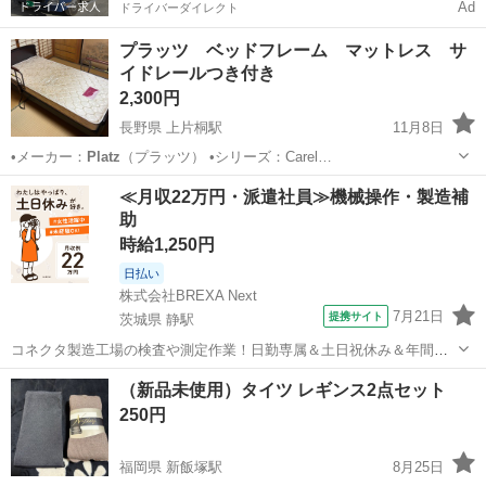
Ad
ドライバーダイレクト
プラッツ ベッドフレーム マットレス サ
イドレールつき付き
2,300円
長野県 上片桐駅
11月8日
•メーカー：
Platz
（プラッツ） •シリーズ：Carel…
長野
下伊那郡
上片桐駅
ベッド
フレーム
≪月収22万円・派遣社員≫機械操作・製造補
助
時給1,250円
日払い
株式会社BREXA Next
7月21日
提携サイト
茨城県 静駅
コネクタ製造工場の検査や測定作業！日勤専属＆土日祝休み＆年間休
日128日★クリーンルーム内作業★マイカー通勤OK＆無料駐車場あり
茨城
常陸大宮市
静駅
その他
（新品未使用）タイツ レギンス2点セット
★就業先食堂利用可！日払い制度あり！《茨城県常陸大宮市》 人気の
250円
工場のお仕事 ◇コネクタ製造工...
福岡県 新飯塚駅
8月25日