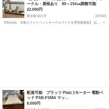
ークル・屋根あり 90～154㎝調整可能
カバーはクリーニング...
22,000円
東京都 狛江市
3月30日
【Richelle 木製スライドペットサークルワイド＆専用屋根面】 以下
のお品物になります。色はナチュラルです。 https://www.richell-
東京
狛江市
その他
屋根
shop.jp/c/pet/059352 https://www...
配達可能 プラッツ Platz 1モーター 電動ベ
ッド PSB-FSMA マッ…
8,000円