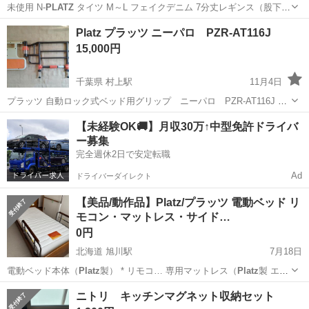
未使用 N-
PLATZ
タイツ M～L フェイクデニム 7分丈レギンス（股下
47） 2点セット
福岡
飯塚市
新飯塚駅
小物
レギンス
Platz プラッツ ニーパロ PZR-AT116J
15,000円
千葉県 村上駅
11月4日
プラッツ 自動ロック式ベッド用グリップ ニーパロ PZR-AT116J 中
古品です。 先日まで使用していましたが、使わなくなったので出品し
千葉
八千代市
村上駅
ベッド
Platz
【未経験OK🚚】月収30万↑中型免許ドライバ
ます。 別売りの
PLATZ
プラッツ ベッドサイドレール BG-75Jとセッ
ー募集
トにし...
完全週休2日で安定転職
Ad
ドライバーダイレクト
【美品/動作品】Platz/プラッツ 電動ベッド リ
モコン・マットレス・サイド…
0円
北海道 旭川駅
7月18日
電動ベッド本体（
Platz
製） * リモコ… 専用マットレス（
Platz
製 エク
レーヴシ… 会社プラッツ (
Platz
) * 機能： …
北海道
旭川市
旭川駅
ベッド
ニトリ キッチンマグネット収納セット