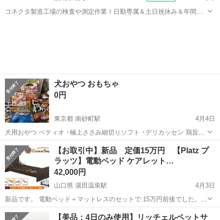
コネクタ製造工場の検査や測定作業！日勤専属＆土日祝休み＆年間休
日128日★クリーンルーム内作業★マイカー通勤OK＆無料駐車場あり
茨城
常陸大宮市
静駅
その他
★就業先食堂利用可！日払い制度あり！《茨城県常陸大宮市》 人気の
工場のお仕事 ◇コネクタ製造工...
犬おやつ おもちゃ
0円
東京都 南砂町駅
4月4日
犬用おやつ ペティオ ･極上ささみ細切りソフト ･デリカッセン 鶏旨サ
サミソーセージ sunrise ･ゴン太のささみジャーキー まろやか黄金バタ
東京
江東区
南砂町駅
その他
ゴン太
【お取引中】新品 定価15万円 【Platz プ
ー味 ･ゴン太のささみジャーキー 魅惑のテリヤキ味 ･ゴン太のほねっ
ラッツ】電動ベッド ケアレット…
こささみふ...
42,000円
山口県 湯田温泉駅
4月3日
新品です。 電動ベッド＋マットレスのセットで 15万円前後でした。
リモコン操作。 ベッド上部にはコンセントと照明あり。 購入して、使
山口
山口市
湯田温泉駅
ベッド
Platz
【美品：4日のみ使用】リッチェルペットサ
用しておりませんが、 ずっと保管していたので、出品前にマットレス