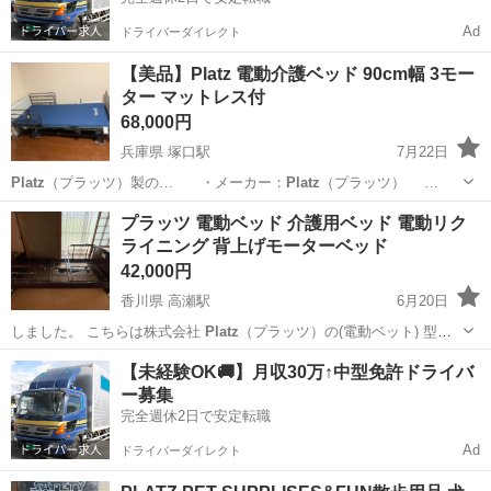
Ad
ドライバーダイレクト
【美品】Platz 電動介護ベッド 90cm幅 3モー
ター マットレス付
68,000円
兵庫県 塚口駅
7月22日
Platz
（プラッツ）製の… ・メーカー：
Platz
（プラッツ） …
兵庫
尼崎市
塚口駅
ベッド
Platz
プラッツ 電動ベッド 介護用ベッド 電動リク
ライニング 背上げモーターベッド
42,000円
香川県 高瀬駅
6月20日
しました。 こちらは株式会社
Platz
（プラッツ）の(電動ベット) 型式
…
香川
三豊市
高瀬駅
ベッド
【未経験OK🚚】月収30万↑中型免許ドライバ
ー募集
完全週休2日で安定転職
Ad
ドライバーダイレクト