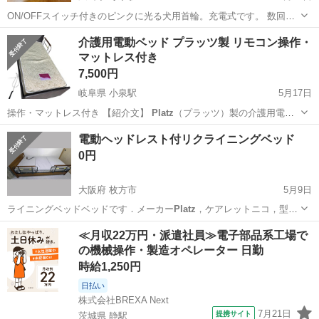
ON/OFFスイッチ付きのピンクに光る犬用首輪。充電式です。 数回使
っただけでサイズ調整もなくきれいな状態です。動作確認済み。 詳細
広島
東広島市
寺家駅
生活雑貨
首輪
介護用電動ベッド プラッツ製 リモコン操作・
なサイズ変更方法は、メーカーサイトやYoutubeをご覧下さい。 な
マットレス付き
お、説明書は付属し...
7,500円
岐阜県 小泉駅
5月17日
操作・マットレス付き 【紹介文】
Platz
（プラッツ）製の介護用電動
ベッドです…
岐阜
多治見市
小泉駅
ベッド
電動
電動ヘッドレスト付リクライニングベッド
0円
大阪府 枚方市
5月9日
ライニングベッドベッドです．メーカー
Platz
，ケアレットニコ，型名
P108-12…
大阪
枚方市
ベッド
ヘッドレスト
≪月収22万円・派遣社員≫電子部品系工場で
の機械操作・製造オペレーター 日勤
時給1,250円
日払い
株式会社BREXA Next
7月21日
提携サイト
茨城県 静駅