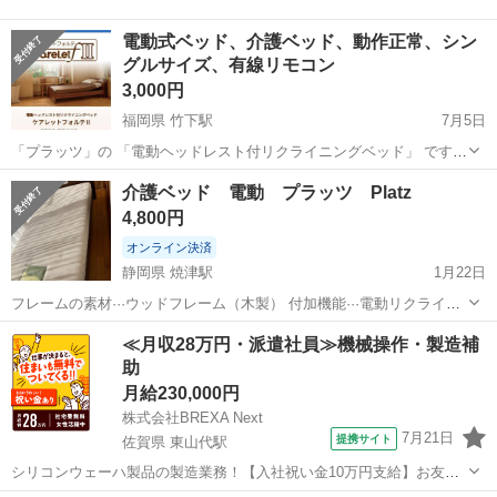
電動式ベッド、介護ベッド、動作正常、シン
グルサイズ、有線リモコン
3,000円
福岡県 竹下駅
7月5日
「プラッツ」の 「電動ヘッドレスト付リクライニングベッド」 です。
シリーズは 「ケアレットフォルテ2」です ーーーーーーー 商品紹介リ
福岡
福岡市
竹下駅
ベッド
介護ベッド
介護ベッド 電動 プラッツ Platz
ンク https://www.
platz
-ltd.co.jp/product/car...
4,800円
オンライン決済
静岡県 焼津駅
1月22日
フレームの素材···ウッドフレーム（木製） 付加機能···電動リクライニ
ング ベッドの高さ···20cm～30cm ⭐︎サイズ（素人採寸） 【ベッド】 全
静岡
静岡市
焼津駅
ベッド
Platz
≪月収28万円・派遣社員≫機械操作・製造補
長 208cm 横幅 109cm 高さ ...
助
月給230,000円
株式会社BREXA Next
7月21日
提携サイト
佐賀県 東山代駅
シリコンウェーハ製品の製造業務！【入社祝い金10万円支給】お友達
やカップルとの応募OK◎年間休日129日＆休出なしでプライベート充