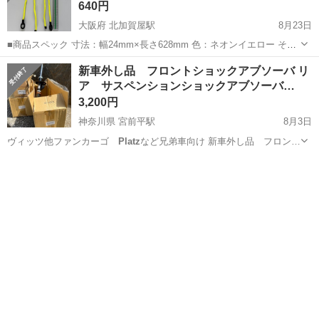
640円
大阪府 北加賀屋駅
8月23日
■商品スペック 寸法：幅24mm×長さ628mm 色：ネオンイエロー その
他仕様： ●あらゆる物の固定や結束に。汎用性抜群で使い方は自由自
大阪
大阪市
北加賀屋駅
野球
使い方
新車外し品 フロントショックアブソーバ リ
在。 ●熱可塑性エラストマー ●カーボンスチールワイヤー
ア サスペンションショックアブソーバ…
3,200円
神奈川県 宮前平駅
8月3日
ヴィッツ他ファンカーゴ
Platz
など兄弟車向け 新車外し品 フロン…
神奈川
川崎市
宮前平駅
パーツ
セット