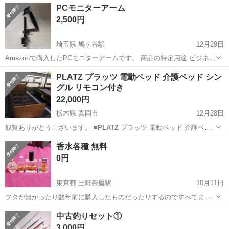
佐賀
伊万里市
東山代駅
その他
PCモニターアーム
実♪業務はクリーンルームで快適作業◎自社正社員登用制度あり★1食
2,500円
300円～の格安食堂あり！《佐...
埼玉県 鳩ヶ谷駅
12月29日
Amazonで購入したPCモニターアームです。 商品の特定用途 ビジネス
ブランド HUANUO 特徴 耐荷重2～9kg 色 モニター アーム 【商品仕
埼玉
川口市
鳩ヶ谷駅
その他
モニター
PLATZ プラッツ 電動ベッド 介護ベッド シン
様】17インチから32インチまでの液晶ディスプレイに対...
グル リモコン付き
22,000円
栃木県 真岡市
12月28日
観覧ありがとうございます。 ■
PLATZ
プラッツ 電動ベッド 介護ベッ
ド シングル リモコン付き ■中古品 ■動作確認済み ■仕様■
PLATZ
プ
栃木
真岡市
ベッド
介護ベッド
香水各種 無料
ラッツ リモコン付き 宮付きタイプ(手元ス...
0円
東京都 三軒茶屋駅
10月11日
フタが無かったり数年前に購入したものだったりするのですべてまと
めて引き取って頂ける方に無料でお譲りします。 左から ニナリッチ
東京
世田谷区
三軒茶屋駅
香水
中古釣りセット①
レールデュタン オードトワレ NYで購入した女性用香水 韓国で購入し
アフターシェーブローション
3,000円
た香水 Dino...