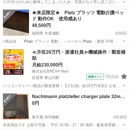
※片付けのために解体してしまったため、写真がなく申し訳ございま
せん。 数年使用しておりましたので、マットレスはそれなりの使用感
埼玉
草加市
獨協大学前〈草加松原〉駅
ベッド
電動
★来店限定★ Platz プラッツ 電動介護ベッ
があります。 ですので引取りの際は、 マットレスは無しでフレームだ
ド 動作OK 使用感あり
けでも構いません。 7/...
49,500円
福岡県 木屋瀬駅
6月6日
○商品名 「
Platz
プラッツ 電動… ・メーカー:
Platz
・製造:不明…
福岡
北九州市
木屋瀬駅
ベッド
Platz
≪月収28万円・派遣社員≫機械操作・製造補
助
月給230,000円
株式会社BREXA Next
7月21日
提携サイト
佐賀県 東山代駅
シリコンウェーハ製品の製造業務！【入社祝い金10万円支給】お友達
やカップルとの応募OK◎年間休日129日＆休出なしでプライベート充
佐賀
伊万里市
東山代駅
その他
Nachtmann platzteller charger plate 32m…
実♪業務はクリーンルームで快適作業◎自社正社員登用制度あり★1食
0円
300円～の格安食堂あり！《佐...
東京都 赤羽橋駅
4月26日
未使用品です お取引可能： 平日 10:00～17：00 場所：飯倉保育園、