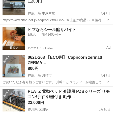
1,200円
神奈川県 本厚木駅
7月1日
https://www.nitori-net.jp/ec/product/8988278s/ 上記の商品×2 ※傷汚れ
なし https://www.nitori-net.jp/ec/product/8912431s/?sr...
神奈川
厚木市
本厚木駅
調理器具
マグネット
ヒマならシール貼りバイト
日払い 時給1400円〜
Ad
ヒバライドットコム
0621-268 【ECO割】 Capricorn zermatt
ZERMA…
800円
神奈川県 川崎市
7月1日
ご覧いただき有り難うございます。 川崎市とジモティーが連携して運
営しています。 粗⼤ごみ等の減量を⽬的にまだ使えるものをリユース
神奈川
川崎市
インテリア雑貨/小物
リユース
PLATZ 電動ベッド 介護用 PZBシリーズ リモ
しています。 ★★★★★ ご自宅にある不要品を是非ジモティースポッ
コン/手すり/柵付き 動作…
トへお持ち込み...
23,000円
香川県 太田駅
6月16日