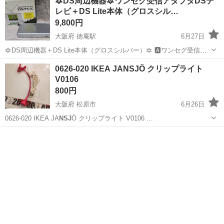
🔯DS周辺機器🔯ワンセグ受信アダプタDSテ
レビ＋DS Lite本体（グロスシル…
9,800円
大阪府 徳庵駅
6月27日
🔯DS周辺機器＋DS Lite本体（グロスシルバー）🔯 🅰ワンセグ受信ア
ダプタDSテレビ📺 箱は、使用感あり所々に 汚れや折れや剥がれ等が
大阪
東大阪市
徳庵駅
テレビゲーム
DS Lite
0626-020 IKEA JANSJÖ クリップライト
あります 参照ｻｲﾄ:https://www.nintendo.co.jp...
V0106
800円
大阪府 松原市
6月26日
0626-020 IKEA JA
NSJ
Ö クリップライト V0106 …
大阪
松原市
照明器具
NSJ