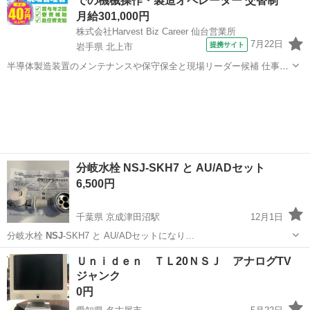
での機械操作・製造オペレーター 交替制
月給301,000円
株式会社Harvest Biz Career 仙台営業所
7月22日
提携サイト
岩手県 北上市
半導体製造装置のメンテナンスや保守保全と現場リーダー候補 仕事内
容 ＼フラッシュメモリの製造を行う工場で半導体製造装置の保守・点
岩手
北上市
その他
検のお仕事／ 【主な業務】 フラッシュメモリなどに使用される「半導
体」。 その半導体を...
分岐水栓 NSJ-SKH7 と AU/ADセット
6,500円
千葉県 京成津田沼駅
12月1日
分岐水栓
NSJ
-SKH7 と AU/ADセットになり…
千葉
習志野市
京成津田沼駅
キッチン家電
NSJ
Ｕｎｉｄｅｎ ＴＬ20ＮＳＪ アナログTV
ジャンク
0円