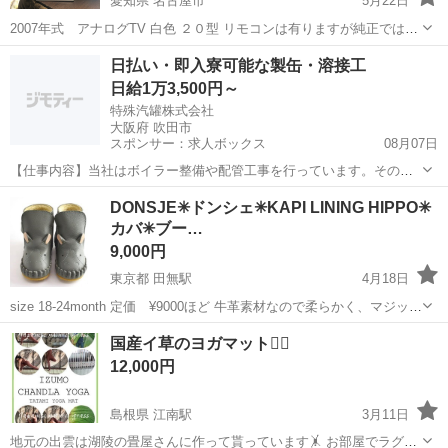
愛知県 名古屋市
5月22日
2007年式 アナログTV 白色 ２０型 リモコンは有りますが純正ではあ
りません。 リモコンでのみ電源が入ります。 付属品はリモコンと電源
愛知
名古屋市
家電
NSJ
日払い・即入寮可能な製缶・溶接工
ケーブルのみです。 無料ですＮC，ＮＲで宜しくお願いします。 取り
日給1万3,500円～
に来てい...
特殊汽罐株式会社
大阪府 吹田市
スポンサー：求人ボックス
08月07日
【仕事内容】当社はボイラー整備や配管工事を行っています。その中
で必要な配管やボイラーの製缶作業(溶接・切断・架台等の製作)業務に
アルバイト・パート
DONSJE✳︎ドンシェ✳︎KAPI LINING HIPPO✳︎
当社工場内であたっていただきます。 工場は大阪府吹田市芳野町。御
カバ✳︎ブー…
堂筋線の江坂駅からの徒歩圏内にあります...
9,000円
東京都 田無駅
4月18日
size 18-24month 定価 ¥9000ほど 牛革素材なので柔らかく、マジック
テープ留めなので着脱の際にラクです。 カバが好きなので特別なお出
東京
西東京市
田無駅
その他
牛革
国産イ草のヨガマット🧘‍♂️
かけの際に数回着用したのみなので大きな破損、傷はありません。 で
12,000円
すが、つ...
島根県 江南駅
3月11日
地元の出雲は湖陵の畳屋さんに作って貰っています🤸 お部屋でラグに