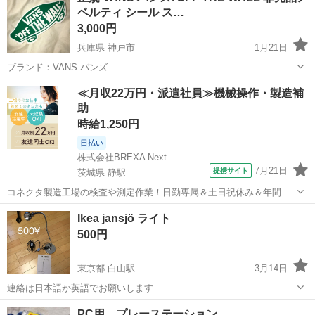
ベルティ シール ス…
3,000円
兵庫県 神戸市
1月21日
ブランド：VANS バンズ
http://www.va
nsj
apan.com/vans50anniversary サイズ：約11×5cm カラ
兵庫
神戸市
生活雑貨
VANS
≪月収22万円・派遣社員≫機械操作・製造補
ー：グリーン ★イベントのバンズブースで限定プレゼントしてもらっ
助
た、入...
時給1,250円
日払い
株式会社BREXA Next
7月21日
提携サイト
茨城県 静駅
コネクタ製造工場の検査や測定作業！日勤専属＆土日祝休み＆年間休
日128日★クリーンルーム内作業★マイカー通勤OK＆無料駐車場あり
茨城
常陸大宮市
静駅
その他
Ikea jansjö ライト
★就業先食堂利用可！日払い制度あり！《茨城県常陸大宮市》 人気の
500円
工場のお仕事 ◇コネクタ製造工...
東京都 白山駅
3月14日
連絡は日本語か英語でお願いします
東京
文京区
白山駅
照明器具
Ikea
PC用 プレーステーション