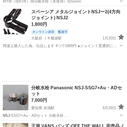
MYM（現KVK）用分岐水栓（未使用）径55mm
石川
金沢市
金沢駅
家具
食器洗浄機
スペーシア メタルジョイントNSJー2(4方向
ジョイント) NSJ2
1,800円
オンライン決済
配送可
大阪府 ＪＲ難波駅
1月20日
間違え購入した為、出品します 4つで1800円 ●ジョイント貫通部に十
字穴を付けてあり、組み立て時の位置決めが簡単です。●固定用にビ
大阪
大阪市
ＪＲ難波駅
その他
NSJ
ス・リベット止め穴が付いており、組み立て時の作業性をアップしま
す。●十字穴には巻き尺の爪をか...
分岐水栓 Panasonic NSJ-SSG7+Au・ADセ
ット
7,000円
愛知県 赤池駅
8月29日
NSJ
-SSG7+Au・ADセット 分岐水栓…
愛知
日進市
赤池駅
キッチン家電
NSJ
正規 VANS バンズ♪OFF THE WALL 非売品ノ