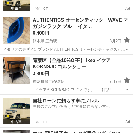
Ad
（株）ICT
AUTHENTICS オーセンティック WAVE マ
ガジンラック ブルー イタ…
6,400円
熊本県 三角駅
8月2日
イタリアのデザインブランド AUTHENTICS（オーセンティックス）の
「WAVE（ウェーブ）」マガジンラックです。 デザイナーは、 同社の
熊本
上天草市
三角駅
オフィス用家具
青葉区【全品10%OFF】 ikea イケア
創業者のHa
nsj
erg Maier-Aichen（ハンス・マイヤー・アイヒェン...
KORNSJO コルンショー …
3,300円
神奈川県 市が尾駅
7月7日
―――――――― イケアのKOR
NSJ
O ワゴン です。 【商品…
神奈川
横浜市
市が尾駅
インテリア雑貨/小物
自社ローンに頼らず車にノレル
理想のクルマがあるけど審査に通らない方へ
Ad
（株）ICT