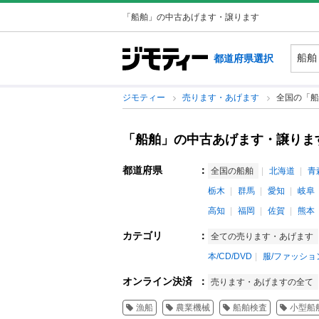
「船舶」の中古あげます・譲ります
都道府県選択
ジモティー
売ります・あげます
全国の「船
「船舶」の中古あげます・譲りま
都道府県
：
全国の船舶
北海道
青
栃木
群馬
愛知
岐阜
高知
福岡
佐賀
熊本
カテゴリ
：
全ての売ります・あげます
本/CD/DVD
服/ファッショ
オンライン決済
：
売ります・あげますの全て
漁船
農業機械
船舶検査
小型船