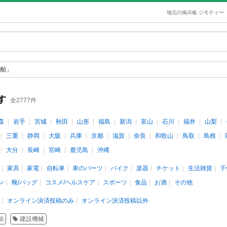
地元の掲示板 ジモティー
舶」
す
全2777件
森
岩手
宮城
秋田
山形
福島
新潟
富山
石川
福井
山梨
三重
静岡
大阪
兵庫
京都
滋賀
奈良
和歌山
鳥取
島根
大分
長崎
宮崎
鹿児島
沖縄
家具
家電
自転車
車のパーツ
バイク
楽器
チケット
生活雑貨
子
ン
靴/バッグ
コスメ/ヘルスケア
スポーツ
食品
お酒
その他
オンライン決済投稿のみ
オンライン決済投稿以外
舶
建設機械