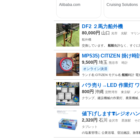
DF2 ２馬力船外機
80,000円
山口
光市
光駅
マリン
船外機
交換しています。
船舶
免許なく、すぐに
MP535) CITIZEN 掛け時
9,500円
埼玉
熊谷市
時計
オンライン決済
ランド名:CITIZEN モデル名:
船舶
時計 電
バラ売り→LED 作業灯 ワ
800円
沖縄
宜野湾市
東京駅
メン
クランプ、建設機械の作業灯、農業機械
値下げします❣️レジオハン
2,320円
石川
金沢市
西泉駅
そ
タブレット
の塩素管理に 公衆浴場、宿泊施設、旅客