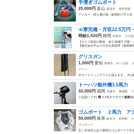
手漕ぎゴムボート
25,000円
富山
砺波市
東野尻駅
アンカー 持ち運び袋 船用釣り竿３
≪寮完備・月収22.5万
時給1,420円
静岡
伊東市
その他
【ガラス部品の製造・加工/検査】日勤・
【株式会社平山での正社員採用（無期雇用派
グリスガン
1,000円
愛知
豊橋市
向ヶ丘駅
グリス
分カートリッジグリスも使えます。 今は
トーハツ船外機3.5馬力
32,000円
福岡
宗像市
東郷駅
マ
ク品扱いです] ❷ 3.5馬力ですので
船舶
免
ゴムボート ２馬力 ア
50,000円
岐阜
岐阜市
田神駅
そ
ゴムボート
広く安定性もあり最高のゴムボートです