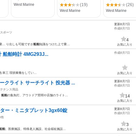
更新8月7日
作成8月7日
スポーツ
4
乗… り出しも可能ですが
船舶
知識をつけた上で乗…
お気に入り
作成8月7日
計 船舶時計 4MG293J...
池:単三 現状稼働をしてい…
お気に入り
更新8月7日
ークライト サーチライト 投光器 ...
作成8月7日
テナンス用品
、
船舶
の集魚灯、アウトドア照明や店舗のライト…
14
お気に入り
更新8月7日
ター・ミニタブレット3gx60錠
作成8月7日
の他
3
船舶
、医療施設、特殊老人施設、社会福祉施設…
お気に入り