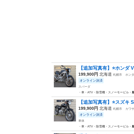
【追加写真有】⭐️ホンダ VT
199,900円
北海道
札幌市
ホン
オンライン決済
スパーダ
・車・ATV・除雪機・スノーモービル・
【追加写真有】⭐️スズキ ST2
199,900円
北海道
札幌市
カワ
オンライン決済
車体
・車・ATV・除雪機・スノーモービル・