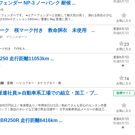
作成8月7日
ンダー NP-3 ノーパンク 耐候 ...
の他
クフェンダーです。 ●エアーフェンダーと比較して耐久性が高く、潰れる割合が少な
620x小クッション160mm／重量1.9kg 普通に買う...
お気に入り
更新8月7日
マーク 桜マーク付き 救命胴衣 未使用 ...
作成8月7日
駅
マリンスポーツ
23
ク付き TYPE A …
お気に入り
更新8月7日
0 走行距離11053km ...
作成8月7日
他
74
船舶
・重機・ヘリコプター・タケコプター・農…
お気に入り
派遣社員≫自動車系工場での組立・加工・プ...
提携サイト
28万円以上／単身寮あり／年間休日121日／初めてさんも安心のカンタン作業
ッフ｜新設のキレイな工場◎男女活躍中！ 大手自動車部品メーカーの新設工...
お気に入り
更新8月7日
250R 走行距離6416km ...
作成8月7日
ダ