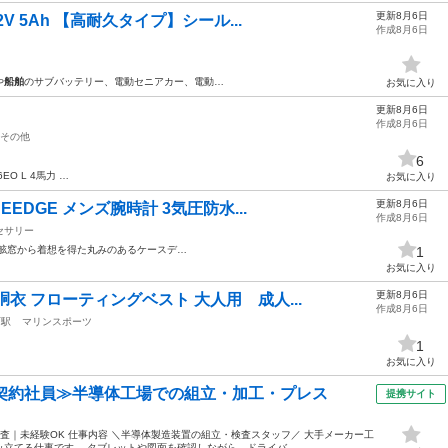
更新8月6日
V 5Ah 【高耐久タイプ】シール...
作成8月6日
や
船舶
のサブバッテリー、電動セニアカー、電動…
お気に入り
更新8月6日
作成8月6日
その他
6
EO L 4馬力 …
お気に入り
更新8月6日
EDGE メンズ腕時計 3気圧防水...
作成8月6日
セサリー
舷窓から着想を得た丸みのあるケースデ…
1
お気に入り
更新8月6日
衣 フローティングベスト 大人用 成人...
作成8月6日
西駅
マリンスポーツ
1
お気に入り
・契約社員≫半導体工場での組立・加工・プレス
提携サイト
査｜未経験OK 仕事内容 ＼半導体製造装置の組立・検査スタッフ／ 大手メーカー工
立てる仕事です。 タブレットや図面を確認しながら、ドライバ...