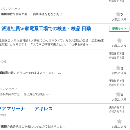
作成8月7日
マリンスポーツ
本
船舶
用救命胴衣２名 一箇所小さなあながあり…
2
お気に入り
円・派遣社員≫家電系工場での検査・検品 日勤
提携サイト
土日休み／即入居可能！／伊豆でのんびりライフ♪ ガラス部品の製造・加工/検査
遣）となります】 「2人で同じ職場で働きたい」 「仕事も休みも一...
お気に入り
更新8月7日
作成8月7日
その他
3
船舶
用の青いグリスがそのまま入ってます。 …
お気に入り
更新8月7日
作成8月7日
リンスポーツ
許不保持の方は 自己責任でお願いい…
4
お気に入り
更新8月7日
クアマリーナ アキレス
作成8月7日
の他
が
船舶
の免許取得し不要になったのでお譲りしま…
お気に入り