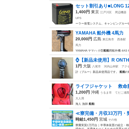
セット割引あり■LONG 12
1,400円
東京
江戸川区
周辺機器
UPS
ーラー発電システム、キャンピングカー
YAMAHA 船外機 4馬力
20,000円
広島
東広島市
西条駅
馬力
YAMAHA ヤマハ 小型
船舶
用船外機 4AS 6
⌚【新品未使用】R ONTHE
1円
大阪
八尾市
河内山本駅
アク
計（ブルー）新品未使用品です。
船舶
の
ライフジャケット 救命胴
1,200円
沖縄
うるま市
てだこ浦
大人用
海人 漁師
船舶
≪寮完備・月収33万円
時給1,450円
宮城
その他
寮費実質1万円台｜半導体装置の組立・検
場内で、半導体をつくるための装置を組み