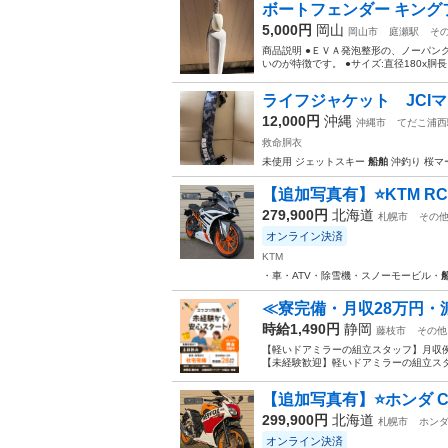
ボートフェンダー キングフェ
5,000円
岡山
岡山市
庭瀬駅
そ
商品説明 ●ＥＶＡ発泡整形の、ノーパン
いのが特徴です。 ●サイズ:直径180x胴長さ
ライフジャケット JCI
12,000円
沖縄
沖縄市
てだこ浦西
救命胴衣
未使用 ジェットスキー
船舶
沖釣り 桜マー
【追加写真有】⭐️KTM RC25
279,900円
北海道
札幌市
その
オンライン決済
KTM
・車・ATV・除雪機・スノーモービル・
≪寮完備・月収28万円・
時給1,490円
静岡
藤枝市
その他
【軽いドアミラーの組立スタッフ】月収例
【未経験歓迎】軽いドアミラーの組立スタ
【追加写真有】⭐️ホンダ CBR
299,900円
北海道
札幌市
ホン
オンライン決済