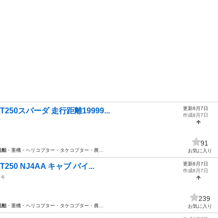
更新8月7日
250スパーダ 走行距離19999...
作成8月7日
ダ
91
船舶
・重機・ヘリコプター・タケコプター・農…
お気に入り
更新8月7日
50 NJ4AA キャブ バイ...
作成8月7日
サキ
239
船舶
・重機・ヘリコプター・タケコプター・農…
お気に入り