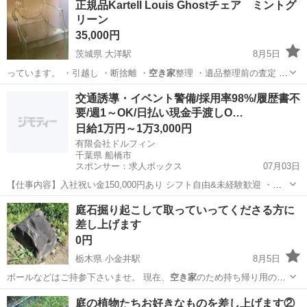
正規品Kartell Louis Ghostチェア ミントグ
リーン
35,000円
茨城県 大洋駅
8月5日
っています。 ・引越し ・断捨離 ・
空き家
整理 ・遺品整理前の査定 な
どでまと…
茨城
鉾田市
大洋駅
椅子
交通誘導・イベント警備/採用率98%/履歴書不
要/週1～OK/日払い現金手渡しO…
日給1万円～1万3,000円
有限会社ドルフィン
千葉県 船橋市
スポンサー：求人ボックス
07月03日
【仕事内容】入社祝い金150,000円あり シフト自由&未経験歓迎
・直
行直帰OK ・一部車・自転車・バイク通勤OK ・週1～OK ・日払い・
アルバイト・パート
庭石掘り起こして取っていってくださる方に
週払いOK、現金手渡しも可能です! <仕事内容> 建築・土木工事現場
差し上げます
で...
0円
栃木県 小金井駅
8月5日
ボールなどはご持参下さいませ。 現在、
空き家
のため持ち帰り用の段
ボールや袋などは現…
栃木
小山市
小金井駅
その他
庭の植物たちお好きなものを差し上げます②