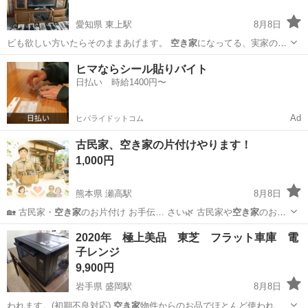
愛知県 東上駅
8月8日
ビも欲しい方いたらそのままあげます。
空き家
になってる、実家の片
付け中です。
愛知
新城市
東上駅
収納家具
空き家
ヒマならシール貼りバイト
日払い 時給1400円〜
Ad
ヒバライドットコム
古民家、空き家の片付けやります！
1,000円
熊本県 瀬高駅
8月8日
🏡 古民家・
空き家
のお片付け お手伝… さい🌿 古民家や
空き家
のお片
付けを、ひと…
熊本
山鹿市
瀬高駅
その他
空き家
2020年 極上美品 東芝 フラット車庫 電
子レンジ
9,900円
岩手県 盛岡駅
8月8日
われます。(初期不良対応)
空き家
物件からのお品でほとんど使われて