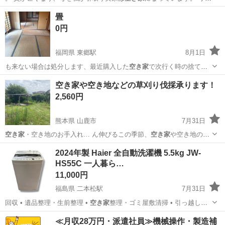
イクルショップに…
山口
防府市
防府駅
収納家具
畳
0円
福岡県 東郷駅
8月1日
も来ない場合は処分します、最近購入した
空き家
で次行く時の捨てる
か誰かに引き取って頂…
福岡
宗像市
東郷駅
その他
空き家や空き地などの草刈り伐採承ります！
2,560円
熊本県 山鹿市
7月31日
空き家
・空き地のお手入れ… ん伸びるこの季節、
空き家
や空き地の管
理でお… ・空き地の管理 ・
空き家
周りのお手入れ …
熊本
山鹿市
その他
2024年製 Haier 全自動洗濯機 5.5kg JW-
HS55C 一人暮ら…
11,000円
福島県 二本松駅
7月31日
回収 • 遺品整理・生前整理 •
空き家
整理・ゴミ屋敷清掃 • 引っ越しサ
ポ…
福島
二本松市
二本松駅
生活家電
ハイアール
≪月収28万円・派遣社員≫機械操作・製造補