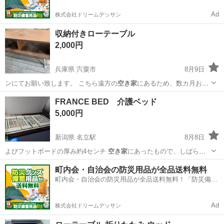
Ad
株式会社ドリームデッサン
収納付きローテーブル
2,000円
兵庫県 宍粟市
8月9日
ンにてお願い致します。 こちら遠方の
空き家
にあるため、数カ月お待
ち頂くかもで、お…
兵庫
宍粟市
テーブル
リメイク
FRANCE BED 介護ベッド
5,000円
新潟県 名立駅
8月8日
よびフットボードの厚み約4センチ
空き家
にあったもので、しばらく
利用していない…
新潟
上越市
名立駅
ベッド
介護ベッド
町内会・自治会の防災用品が全品送料無料
町内会・自治会の防災用品が全品送料無料！「防災備蓄
用品ドットコム」
Ad
株式会社ドリームデッサン