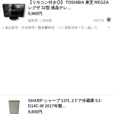
【リモコン付き◎】 TOSHIBA 東芝 REGZA
★就業先食堂利用可！日払い制度あり！《茨城県常陸大宮市》 人気の
レグザ 32型 液晶テレ…
工場のお仕事 ◇コネクタ製造工...
5,980円
福島県 二本松駅
8月7日
• 遺品整理・生前整理 •
空き家
整理・ゴミ屋敷清掃 • 引っ越しサ…
福島
二本松市
二本松駅
テレビ
REGZA
SHARP シャープ 137L 2ドア冷蔵庫 SJ-
D14C-W 2017年製…
9,800円