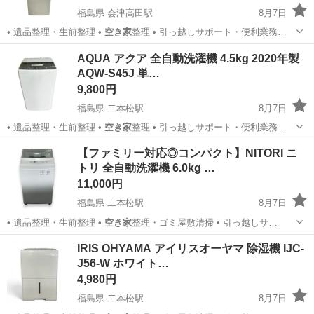
福島県 会津高田駅
8月7日
• 遺品整理・生前整理 •
空き家
整理 • 引っ越しサポート・便利業務…
福島
大沼郡
会津高田駅
キッチン家電
リユース
AQUA アクア 全自動洗濯機 4.5kg 2020年製
AQW-S45J 単…
9,800円
福島県 二本松駅
8月7日
• 遺品整理・生前整理 •
空き家
整理 • 引っ越しサポート・便利業務…
福島
二本松市
二本松駅
生活家電
AQW
【ファミリー対応◎コンパクト】NITORI ニ
トリ 全自動洗濯機 6.0kg …
11,000円
福島県 二本松駅
8月7日
• 遺品整理・生前整理 •
空き家
整理・ゴミ屋敷清掃 • 引っ越しサ…
福島
二本松市
二本松駅
生活家電
NTR
IRIS OHYAMA アイリスオーヤマ 除湿機 IJC-
J56-W ホワイト…
4,980円
福島県 二本松駅
8月7日