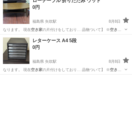
ローテーブル 折りたたみ ウッド
0円
福島県 矢吹駅
8月8日
なります。 現在
空き家
の片付けをしており… 品物ついて】 ※
空き家
に放置されていた品…
福島
西白河郡
矢吹駅
家具
レターケース A4 5段
0円
福島県 矢吹駅
8月8日
なります。 現在
空き家
の片付けをしており… 品物ついて】 ※
空き家
に放置されていた品…
福島
西白河郡
矢吹駅
オフィス用家具