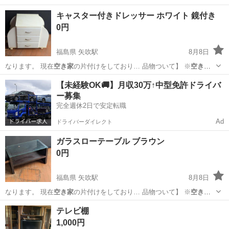
に放置されていた品…
福島
西白河郡
矢吹駅
オフィス用家具
キャスター付きドレッサー ホワイト 鏡付き
0円
福島県 矢吹駅
8月8日
なります。 現在
空き家
の片付けをしており… 品物ついて】 ※
空き家
に放置されていた品…
福島
西白河郡
矢吹駅
ドレッサー
空き家
【未経験OK🚚】月収30万↑中型免許ドライバ
ー募集
完全週休2日で安定転職
Ad
ドライバーダイレクト
ガラスローテーブル ブラウン
0円
福島県 矢吹駅
8月8日
なります。 現在
空き家
の片付けをしており… 品物ついて】 ※
空き家
に放置されていた品…
福島
西白河郡
矢吹駅
オフィス用家具
テレビ棚
1,000円