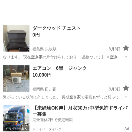
ダークウッド チェスト
0円
福島県 矢吹駅
8月8日
なります。 現在
空き家
の片付けをしており… 品物ついて】 ※
空き家
に放置されていた品…
福島
西白河郡
矢吹駅
ドレッサー
エアコン 6畳 ジャンク
10,000円
福岡県 田川郡
8月8日
繋がっている状態で外しました。 長期
空き家
で電気もずっと切ってい
るため、長期に使…
福岡
田川郡
季節、空調家電
ジャンク
【未経験OK🚚】月収30万↑中型免許ドライバ
ー募集
完全週休2日で安定転職
Ad
ドライバーダイレクト