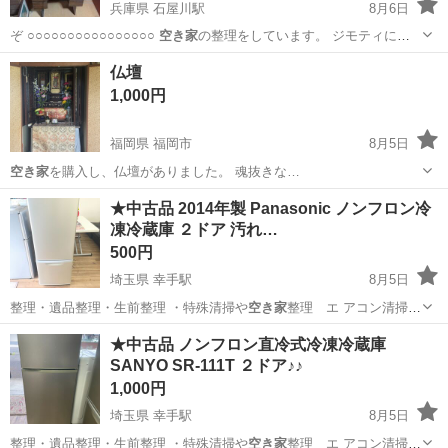
兵庫県 石屋川駅
8月6日
ぞ ○○○○○○○○○○○○○○○○
空き家
の整理をしています。 ジモティに載
せて…
兵庫
神戸市
石屋川駅
ミラー/鏡
アンティーク
仏壇
1,000円
福岡県 福岡市
8月5日
空き家
を購入し、仏壇がありました。 魂抜きな…
福岡
福岡市
家具
仏壇
★中古品 2014年製 Panasonic ノンフロン冷
凍冷蔵庫 ２ドア 汚れ…
500円
埼玉県 幸手駅
8月5日
整理・遺品整理・生前整理 ・特殊清掃や
空き家
整理 エ アコン清掃ま
で ・家屋の解…
埼玉
幸手市
幸手駅
キッチン家電
★中古品 ノンフロン直冷式冷凍冷蔵庫
SANYO SR-111T ２ドア♪♪
1,000円
埼玉県 幸手駅
8月5日
整理・遺品整理・生前整理 ・特殊清掃や
空き家
整理 エ アコン清掃ま