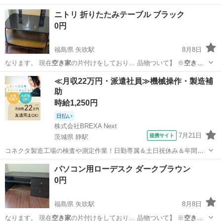
ニトリ 折りたたみテーブル ブラック
0円
福島県 矢吹駅
8月8日
なります。 現在
空き家
の片付けをしており… 品物ついて】 ※
空き家
に放置されていた品…
福島
西白河郡
矢吹駅
オフィス用家具
≪月収22万円・派遣社員≫機械操作・製造補
助
時給1,250円
日払い
株式会社BREXA Next
7月21日
提携サイト
茨城県 静駅
コネクタ製造工場の検査や測定作業！日勤専属＆土日祝休み＆年間休
日128日★クリーンルーム内作業★マイカー通勤OK＆無料駐車場あり
茨城
常陸大宮市
静駅
その他
パソコン用ローデスク ダークブラウン
★就業先食堂利用可！日払い制度あり！《茨城県常陸大宮市》 人気の
0円
工場のお仕事 ◇コネクタ製造工...
福島県 矢吹駅
8月8日
なります。 現在
空き家
の片付けをしており… 品物ついて】 ※
空き家