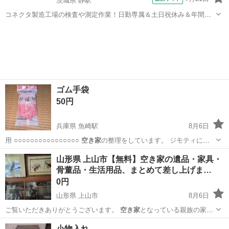
茨城県 静駅
コネクタ製造工場の検査や測定作業！日勤専属＆土日祝休み＆年間休
日128日★クリーンルーム内作業★マイカー通勤OK＆無料駐車場あり
茨城
常陸大宮市
静駅
その他
★就業先食堂利用可！日払い制度あり！《茨城県常陸大宮市》 人気の
工場のお仕事 ◇コネクタ製造工...
ゴム手袋
50円
兵庫県 魚崎駅
8月6日
用 ○○○○○○○○○○○○○○○○
空き家
の整理をしています。 ジモティに載
せて…
兵庫
神戸市
魚崎駅
調理器具
山形県 上山市【無料】空き家の遺品・家具・
骨董品・生活用品、まとめて差し上げま…
0円
山形県 上山市
8月6日
ご覧いただきありがとうございます。 ​
空き家
となっている親族の家の
遺品整理を行うこ…
山形
上山市
家具
小物入れ