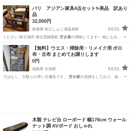
用感も…
岩手
盛岡市
盛岡駅
キッチン家電
商品
バリ アジアン家具4点セット✨️美品 訳あり
品
32,000円
島根県 松江しんじ湖温泉駅
8月3日
ください 取引場所 東出雲錦新町
空き家
の掃除してます✨️ 他にも出品
しますの…
島根
松江市
松江しんじ湖温泉駅
家具
【無料】ウエス・掃除用・リメイク用 ボロ
布・古布 まとめてお譲りします
0円
福島県 矢吹駅
8月3日
ではなく、引取りの早い方優先です。
空き家
の清掃をしており、画像
の衣装ボックス5…
福島
西白河郡
矢吹駅
その他
木製 テレビ台 ローボード 幅176cm ウォール
ナット調 AVボード おしゃれ