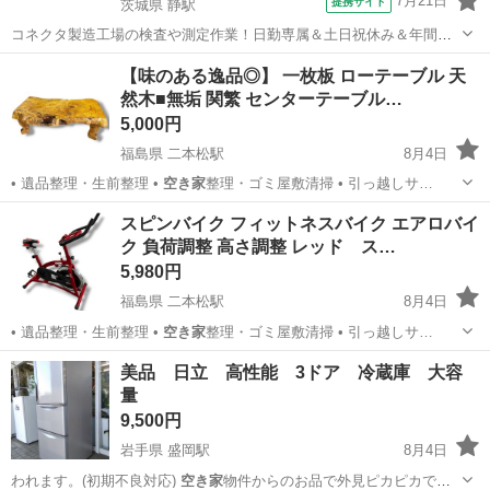
7月21日
提携サイト
茨城県 静駅
コネクタ製造工場の検査や測定作業！日勤専属＆土日祝休み＆年間休
日128日★クリーンルーム内作業★マイカー通勤OK＆無料駐車場あり
茨城
常陸大宮市
静駅
その他
【味のある逸品◎】 一枚板 ローテーブル 天
★就業先食堂利用可！日払い制度あり！《茨城県常陸大宮市》 人気の
然木■無垢 関繁 センターテーブル…
工場のお仕事 ◇コネクタ製造工...
5,000円
福島県 二本松駅
8月4日
• 遺品整理・生前整理 •
空き家
整理・ゴミ屋敷清掃 • 引っ越しサ…
福島
二本松市
二本松駅
インテリア雑貨/小物
天然
スピンバイク フィットネスバイク エアロバイ
ク 負荷調整 高さ調整 レッド ス…
5,980円
福島県 二本松駅
8月4日
• 遺品整理・生前整理 •
空き家
整理・ゴミ屋敷清掃 • 引っ越しサ…
福島
二本松市
二本松駅
フィットネス、トレーニング
美品 日立 高性能 3ドア 冷蔵庫 大容
量
リユース
9,500円
岩手県 盛岡駅
8月4日
われます。(初期不良対応)
空き家
物件からのお品で外見ピカピカで使