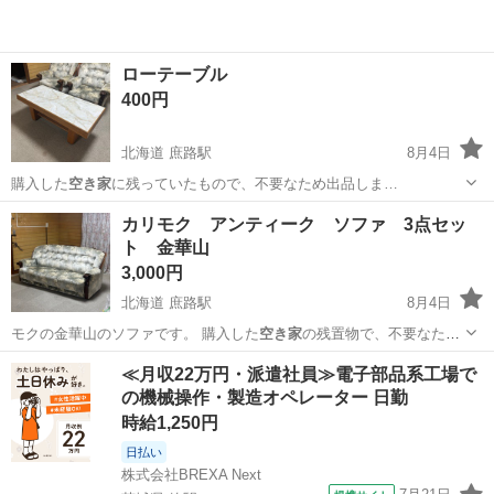
ローテーブル
400円
北海道 庶路駅
8月4日
購入した
空き家
に残っていたもので、不要なため出品しま…
北海道
釧路市
庶路駅
テーブル
カリモク アンティーク ソファ 3点セッ
ト 金華山
3,000円
北海道 庶路駅
8月4日
モクの金華山のソファです。 購入した
空き家
の残置物で、不要なため
出品しました。 …
北海道
釧路市
庶路駅
ソファ
≪月収22万円・派遣社員≫電子部品系工場で
の機械操作・製造オペレーター 日勤
時給1,250円
日払い
株式会社BREXA Next