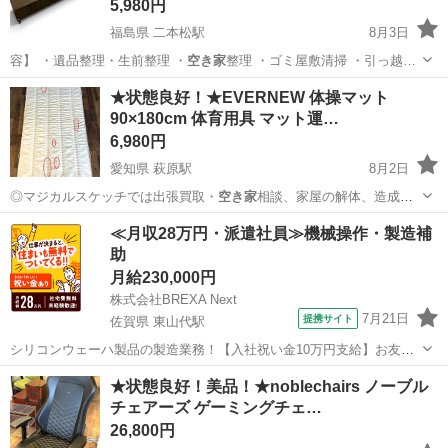
5,980円
福島県 二本松駅
8月3日
容】 ・遺品整理・生前整理 ・
空き家
整理 ・ゴミ屋敷清掃 ・引っ越…
福島
二本松市
二本松駅
収納家具
ウォールナット
★状態良好！★EVERNEW 体操マット
90×180cm 体育用具 マット運…
6,980円
愛知県 萩原駅
8月2日
◎マジカルスケッチでは出張買取・
空き家
相談、家屋の解体、造成な
どのサービスも…
愛知
一宮市
萩原駅
その他
マット
≪月収28万円・派遣社員≫機械操作・製造補
助
月給230,000円
株式会社BREXA Next
7月21日
提携サイト
佐賀県 東山代駅
シリコンウェーハ製品の製造業務！【入社祝い金10万円支給】お友達
やカップルとの応募OK◎年間休日129日＆休出なしでプライベート充
佐賀
伊万里市
東山代駅
その他
★状態良好！美品！★noblechairs ノーブル
実♪業務はクリーンルームで快適作業◎自社正社員登用制度あり★1食
チェアーズ ゲーミングチェ…
300円～の格安食堂あり！《佐...
26,800円