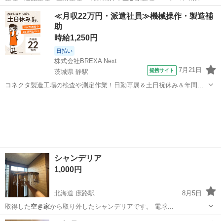
で ・家屋の解…
埼玉
幸手市
幸手駅
キッチン家電
≪月収22万円・派遣社員≫機械操作・製造補
助
時給1,250円
日払い
株式会社BREXA Next
7月21日
提携サイト
茨城県 静駅
コネクタ製造工場の検査や測定作業！日勤専属＆土日祝休み＆年間休
日128日★クリーンルーム内作業★マイカー通勤OK＆無料駐車場あり
茨城
常陸大宮市
静駅
その他
★就業先食堂利用可！日払い制度あり！《茨城県常陸大宮市》 人気の
工場のお仕事 ◇コネクタ製造工...
シャンデリア
1,000円
北海道 庶路駅
8月5日
取得した
空き家
から取り外したシャンデリアです。 電球…
北海道
釧路市
庶路駅
照明器具