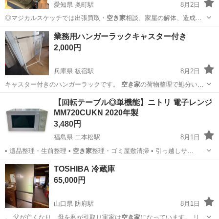
愛知県 奥町駅
8月2日
◎マジカルスケッチでは出張買取・
空き家
相談、家屋の解体、造成な
どのサービスも…
愛知
一宮市
奥町駅
椅子
ノーブルチェアーズ
業務用ハンガーラックキャスター付き
2,000円
兵庫県 板宿駅
8月2日
キャスター付きのハンガーラックです。
空き家
の荷物整理で処分いた
します。 かなり…
兵庫
神戸市
板宿駅
洗濯用品
【回転テーブル◎単機能】ニトリ 電子レンジ
MM720CUKN 2020年製
ハンガーラックキャスター
3,480円
福島県 二本松駅
8月1日
• 遺品整理・生前整理 •
空き家
整理・ゴミ屋敷清掃 • 引っ越しサ…
福島
二本松市
二本松駅
キッチン家電
リユース
TOSHIBA 冷蔵庫
65,000円
山口県 防府駅
8月1日
。 父が亡くなり、母を私が引取り実家は
空き家
になっています。 リサ