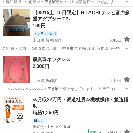
• 遺品整理・生前整理 •
空き家
整理・ゴミ屋敷清掃 • 引っ越しサ…
福島
二本松市
二本松駅
季節、空調家電
除湿機
【08/15土, 16日限定】HITACHI テレビ音声多
重アダプター TP-…
100円
オンライン決済
山口県 新南陽駅
8月6日
①空家へお越し頂き直接お引渡
空き家
の場所は山口県周南市平野に
なります …
山口
周南市
新南陽駅
オーディオ
アダプター
黒真珠ネックレス
2,000円
兵庫県 魚崎駅
8月6日
。 ○○○○○○○○○○○○○○○○
空き家
の整理をしています。 ジモティに載
せて…
兵庫
神戸市
魚崎駅
アクセサリー
≪月収22万円・派遣社員≫機械操作・製造補
助
時給1,250円
日払い
株式会社BREXA Next
7月21日
提携サイト