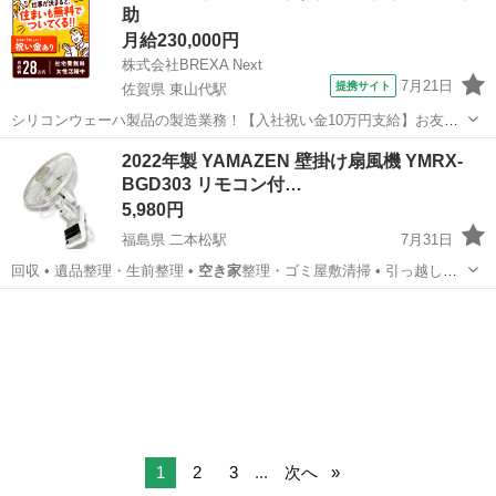
助
月給230,000円
株式会社BREXA Next
7月21日
提携サイト
佐賀県 東山代駅
シリコンウェーハ製品の製造業務！【入社祝い金10万円支給】お友達
やカップルとの応募OK◎年間休日129日＆休出なしでプライベート充
佐賀
伊万里市
東山代駅
その他
2022年製 YAMAZEN 壁掛け扇風機 YMRX-
実♪業務はクリーンルームで快適作業◎自社正社員登用制度あり★1食
BGD303 リモコン付…
300円～の格安食堂あり！《佐...
5,980円
福島県 二本松駅
7月31日
回収 • 遺品整理・生前整理 •
空き家
整理・ゴミ屋敷清掃 • 引っ越しサ
ポ…
福島
二本松市
二本松駅
季節、空調家電
YAMAZEN
1
2
3
...
次へ