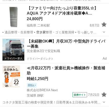
おらず…
岩手
盛岡市
盛岡駅
キッチン家電
車庫
【ファミリー向けたっぷり容量355L☆】
AQUA アクア 4ドア冷凍冷蔵庫◆A…
24,800円
福島県 二本松駅
8月7日
• 遺品整理・生前整理 •
空き家
整理・ゴミ屋敷清掃 • 引っ越しサ…
福島
二本松市
二本松駅
キッチン家電
AQR
【未経験OK🚚】月収30万↑中型免許ドライバ
ー募集
完全週休2日で安定転職
Ad
ドライバーダイレクト
≪月収22万円・派遣社員≫機械操作・製造補
助
時給1,250円
日払い
株式会社BREXA Next
7月21日
提携サイト
茨城県 静駅
コネクタ製造工場の検査や測定作業！日勤専属＆土日祝休み＆年間休
日128日★クリーンルーム内作業★マイカー通勤OK＆無料駐車場あり
茨城
常陸大宮市
静駅
その他