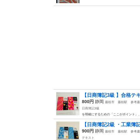
【日商簿記3級 】合格テキス
800円
静岡
藤枝市
藤枝駅
参考書
日商簿記3級
を明確にするための「ここがポイント」
【日商簿記2級 ・工業簿記】合
900円
静岡
藤枝市
藤枝駅
参考書
テキスト