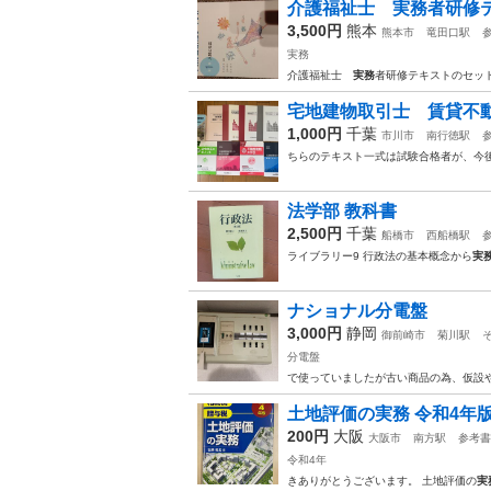
介護福祉士 実務者研修テ
3,500円
熊本
熊本市
竜田口駅
実務
介護福祉士
実務
者研修テキストのセット
宅地建物取引士 賃貸不
1,000円
千葉
市川市
南行徳駅
ちらのテキスト一式は試験合格者が、今
法学部 教科書
2,500円
千葉
船橋市
西船橋駅
ライブラリー9 行政法の基本概念から
実
ナショナル分電盤
3,000円
静岡
御前崎市
菊川駅
分電盤
で使っていましたが古い商品の為、仮設
土地評価の実務 令和4年
200円
大阪
大阪市
南方駅
参考書
令和4年
きありがとうございます。 土地評価の
実