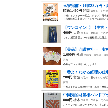
≪寮完備・月収28万円・
時給1,490円
静岡
藤枝市
その他
【軽いドアミラーの組立スタッフ】月収例
【未経験歓迎】軽いドアミラーの組立スタ
【ワンコイン‼︎】​【中古・現
400円
大阪
大東市
野崎駅
その他
です。製図用品という精密機器の性質上
【美品】介護福祉士
1,600円
沖縄
南城市
首里駅
就
実務
必要な方へお譲りいたします！
一番よくわかる経理の仕
200円
宮城
名取市
杜せきのした駅
実務
一番よくわかる経理の仕事 基本と
実務
中国知的財産権ハンドブッ
500円
栃木
矢板市
矢板駅
その他
、ページ側面に軽いヤケがある中古の法