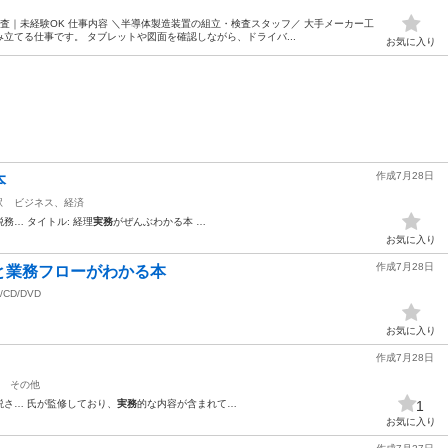
査｜未経験OK 仕事内容 ＼半導体製造装置の組立・検査スタッフ／ 大手メーカー工
立てる仕事です。 タブレットや図面を確認しながら、ドライバ...
お気に入り
作成7月28日
本
駅
ビジネス、経済
務… タイトル: 経理
実務
がぜんぶわかる本 …
お気に入り
作成7月28日
と業務フローがわかる本
/CD/DVD
お気に入り
作成7月28日
その他
説さ… 氏が監修しており、
実務
的な内容が含まれて…
1
お気に入り