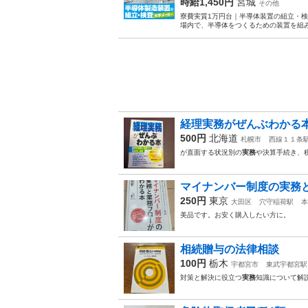
時給1,450円
宮城
その他
寮費実質1万円台｜半導体装置の組立・検
場内で、半導体をつくるための装置を組み
経理実務がぜんぶわかる
500円
北海道
札幌市
西線１１条
が直面する状況別の
実務
や決算手続き、税
マイナンバー制度の実務
250円
東京
大田区
穴守稲荷駅
本
美品です。お安く購入したい方に。
相続贈与の法律相談
100円
栃木
宇都宮市
東武宇都宮駅
対策と解決に役立つ
実務
知識について解