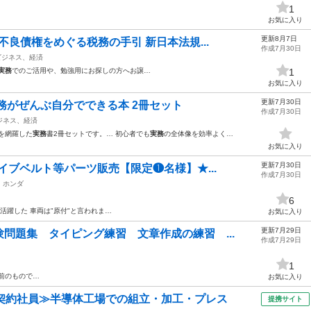
1
お気に入り
更新8月7日
不良債権をめぐる税務の手引 新日本法規...
作成7月30日
ビジネス、経済
実務
でのご活用や、勉強用にお探しの方へお譲…
1
お気に入り
更新7月30日
務がぜんぶ自分でできる本 2冊セット
作成7月30日
ジネス、経済
を網羅した
実務
書2冊セットです。… 初心者でも
実務
の全体像を効率よく…
お気に入り
更新7月30日
イブベルト等パーツ販売【限定❶名様】★...
作成7月30日
ホンダ
6
活躍した 車両は"原付"と言われま…
お気に入り
更新7月29日
問題集 タイピング練習 文章作成の練習 ...
作成7月29日
1
前のもので…
お気に入り
・契約社員≫半導体工場での組立・加工・プレス
提携サイト