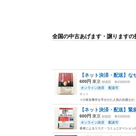
全国の中古あげます・譲りますの
【ネット決済・配送】なぜ
600円
東京
杉並区
本/CD/DVD
オンライン決済
配送可
ネット
々の有名事件を手がけた人気の弁護士が
【ネット決済・配送】緊急
600円
東京
杉並区
本/CD/DVD
オンライン決済
配送可
著者によるリスク・コミュニケーション