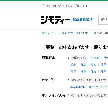
「実務」の中古あげます・譲ります
都道府県選択
ジモティー
売ります・あげます
全国の「実
「実務」の中古あげます・譲りま
都道府県
：
全国の実務
北海道
青
栃木
群馬
愛知
岐阜
高知
福岡
佐賀
熊本
カテゴリ
：
全ての売ります・あげます
本/CD/DVD
服/ファッショ
オンライン決済
：
売ります・あげますの全て