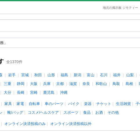
地元の掲示板 ジモティー
務」
す
全1370件
森
岩手
宮城
秋田
山形
福島
新潟
富山
石川
福井
山梨
三重
静岡
大阪
兵庫
京都
滋賀
奈良
和歌山
鳥取
島根
大分
長崎
宮崎
鹿児島
沖縄
家具
家電
自転車
車のパーツ
バイク
楽器
チケット
生活雑貨
子
ン
靴/バッグ
コスメ/ヘルスケア
スポーツ
食品
お酒
その他
オンライン決済投稿のみ
オンライン決済投稿以外