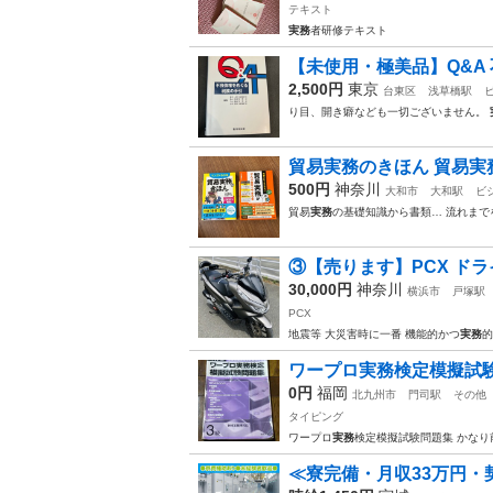
テキスト
実務
者研修テキスト
【未使用・極美品】Q&A 
2,500円
東京
台東区
浅草橋駅
り目、開き癖なども一切ございません。
貿易実務のきほん 貿易実
500円
神奈川
大和市
大和駅
ビ
貿易
実務
の基礎知識から書類… 流れまで
③【売ります】PCX ドラ
30,000円
神奈川
横浜市
戸塚駅
PCX
地震等 大災害時に一番 機能的かつ
実務
的
ワープロ実務検定模擬試験
0円
福岡
北九州市
門司駅
その他
タイピング
ワープロ
実務
検定模擬試験問題集 かなり
≪寮完備・月収33万円