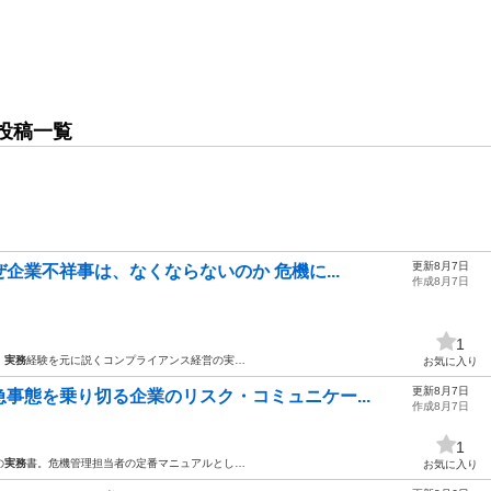
投稿一覧
更新8月7日
企業不祥事は、なくならないのか 危機に...
作成8月7日
1
、
実務
経験を元に説くコンプライアンス経営の実…
お気に入り
更新8月7日
事態を乗り切る企業のリスク・コミュニケー...
作成8月7日
1
の
実務
書。危機管理担当者の定番マニュアルとし…
お気に入り