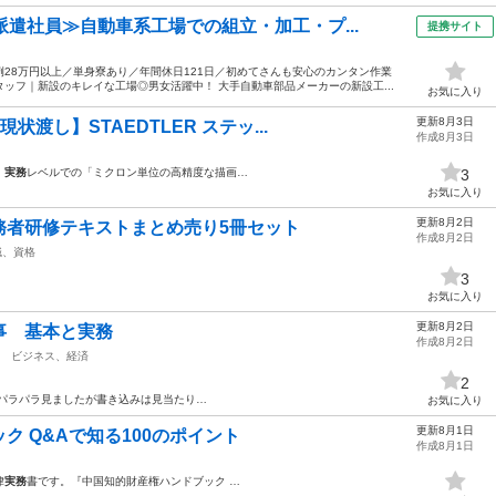
派遣社員≫自動車系工場での組立・加工・プ...
提携サイト
28万円以上／単身寮あり／年間休日121日／初めてさんも安心のカンタン作業
ッフ｜新設のキレイな工場◎男女活躍中！ 大手自動車部品メーカーの新設工...
お気に入り
更新8月3日
状渡し】STAEDTLER ステッ...
作成8月3日
、
実務
レベルでの「ミクロン単位の高精度な描画…
3
お気に入り
更新8月2日
 実務者研修テキストまとめ売り5冊セット
作成8月2日
職、資格
3
お気に入り
更新8月2日
事 基本と実務
作成8月2日
ビジネス、経済
2
パラパラ見ましたが書き込みは見当たり…
お気に入り
更新8月1日
ク Q&Aで知る100のポイント
作成8月1日
律
実務
書です。『中国知的財産権ハンドブック …