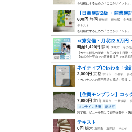
を明確にするための「ここがポイント」
【日商簿記2級 ・商業簿記】
600円
静岡
藤枝市
藤枝駅
参考書
テキスト
を明確にするための「ここがポイント」
≪寮完備・月収22.5万
時給1,420円
静岡
伊東市
その他
【ガラス部品の製造・加工/検査】日勤・
【株式会社平山での正社員採用（無期雇用派
ネイティブに伝わる！会
2,000円
京都
宇治市
小倉駅
参
・ガバナンスの専門用語を英語で習得し
【住商モンブラン】コックコ
7,980円
富山
高岡市
中新湊駅
オンライン決済
配送可
完了後、ビニール袋にて密閉保管中 ・
実
テキスト
0円
栃木
真岡市
真岡駅
その他