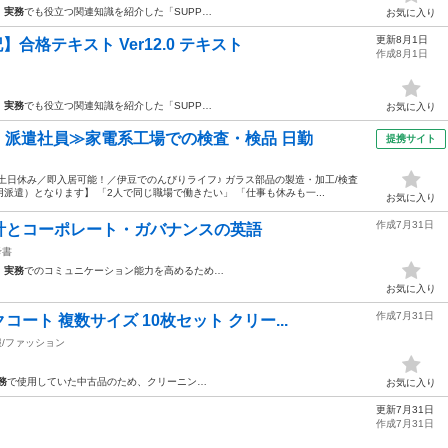
、
実務
でも役立つ関連知識を紹介した「SUPP…
お気に入り
更新8月1日
合格テキスト Ver12.0 テキスト
作成8月1日
、
実務
でも役立つ関連知識を紹介した「SUPP…
お気に入り
円・派遣社員≫家電系工場での検査・検品 日勤
提携サイト
土日休み／即入居可能！／伊豆でのんびりライフ♪ ガラス部品の製造・加工/検査
遣）となります】 「2人で同じ職場で働きたい」 「仕事も休みも一...
お気に入り
作成7月31日
計とコーポレート・ガバナンスの英語
考書
、
実務
でのコミュニケーション能力を高めるため…
お気に入り
作成7月31日
ート 複数サイズ 10枚セット クリー...
服/ファッション
務
で使用していた中古品のため、クリーニン…
お気に入り
更新7月31日
作成7月31日