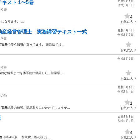
更新8月6日
キスト 1〜5巻
作成8月6日
参考書
4
になります。 …
お気に入り
更新8月6日
動産経営管理士 実務講習テキスト一式
作成8月6日
参考書
後
実務
で使う知識が乗ってます。 最新版では…
お気に入り
作成8月5日
参考書
務
的な解釈までを体系的に網羅した、法学学…
お気に入り
更新8月4日
作成8月4日
その他
1
や
実務
試験の練習、部品取りにいかがでしょうか…
お気に入り
更新8月3日
版
作成8月3日
4
務
令和4年版 相続税、贈与税 定…
お気に入り