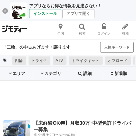
アプリならお得な情報を見逃さない！
インストール
アプリで開く
全国
検索
ログイン
投稿
「二輪」の中古あげます・譲ります
人気キーワード
四輪
トライク
ATV
トライクキット
オフロード
エリア
カテゴリ
詳細
新着順
【未経験OK🚚】月収30万↑中型免許ドライバ
ー募集
完全週休2日で安定転職