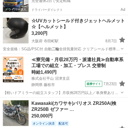
完全週休2日で安定転職
Ad
ドライバーダイレクト
☆UVカットシールド付きジェットヘルメット
☆【ヘルメット】
3,200円
大阪府 寺田町駅
8月7日
安全規格：SG品/PSC付 自動
二輪
全排気量対応 クリアシールド標準装
備…
大阪
大阪市
寺田町駅
その他
ヘルメット
≪寮完備・月収28万円・派遣社員≫自動車系
工場での組立・加工・プレス 交替制
時給1,490円
株式会社平山 沼津支店
7月23日
提携サイト
静岡県 藤枝市
【軽いドアミラーの組立スタッフ】月収例28万円以上／単身寮あり／
年間休日121日／初めてさんも安心のカンタン作業 【未経験歓迎】軽
静岡
藤枝市
その他
Kawasaki(カワサキ)バリオス ZR250A(検
いドアミラーの組立スタッフ｜新設のキレイな工場◎男女活躍中！ 大
ZR250B ゼファー …
手自動車部品メーカーの新設工...
250,000円
オンライン決済
配送可