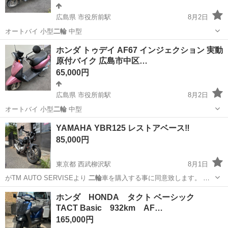
広島県 市役所前駅
8月2日
オートバイ 小型
二輪
中型
広島
広島市
市役所前駅
ホンダ
オートバイ
ホンダ トゥデイ AF67 インジェクション 実動
原付バイク 広島市中区…
65,000円
広島県 市役所前駅
8月2日
オートバイ 小型
二輪
中型
広島
広島市
市役所前駅
ホンダ
オートバイ
YAMAHA YBR125 レストアベース‼️
85,000円
東京都 西武柳沢駅
8月1日
がTM AUTO SERVISEより
二輪
車を購入する事に同意致します。 保
護…
東京
西東京市
西武柳沢駅
ヤマハ
YBR
ホンダ HONDA タクト ベーシック
TACT Basic 932km AF…
165,000円