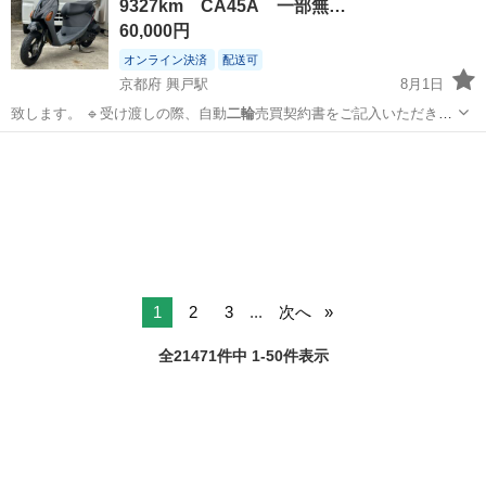
9327km CA45A 一部無…
工場のお仕事 ◇コネクタ製造工...
60,000円
オンライン決済
配送可
京都府 興戸駅
8月1日
致します。 🔹受け渡しの際、自動
二輪
売買契約書をご記入いただきま
す。 …
京都
京田辺市
興戸駅
スズキ
1
2
3
...
次へ
全21471件中 1-50件表示