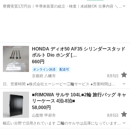
寮費実質1万円台｜半導体装置の組立・検査｜未経験OK 仕事内容 ＼半
導体製造装置の組立・検査スタッフ／ 大手メーカー工場内で、半導体
宮城
その他
をつくるための装置を組み立てる仕事です。 タブレットや図面を確認
しながら、ドライバ...
HONDA ディオ50 AF35 シリンダースタッド
ボルト Dio ホンダ […
660円
オンライン決済
配送可
京都府 八幡市
8月5日
日、営業時間 ●株式会社エーシーピー
二輪
サービス ●営業時間は
AM10：00…
京都
八幡市
ホンダ
Dio
■RIMOWA サルサ 104L■2輪 旅行バッグ キャ
リーケース 4泊-8泊■
58,000円
山梨県 甲府市
8月5日
幅広い分野で活用されています
二輪
のサルサは品薄になっていますの
で特にお…