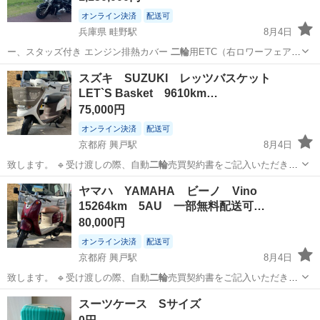
オンライン決済
配送可
兵庫県 畦野駅
8月4日
ー、スタッズ付き エンジン排熱カバー
二輪
用ETC（右ロワーフェアリ
ング内） ヘ…
兵庫
川西市
畦野駅
バイク
スズキ SUZUKI レッツバスケット
LET`S Basket 9610km…
75,000円
オンライン決済
配送可
京都府 興戸駅
8月4日
致します。 🔹受け渡しの際、自動
二輪
売買契約書をご記入いただきま
す。 …
京都
京田辺市
興戸駅
スズキ
SUZUKI
ヤマハ YAMAHA ビーノ Vino
15264km 5AU 一部無料配送可…
80,000円
オンライン決済
配送可
京都府 興戸駅
8月4日
致します。 🔹受け渡しの際、自動
二輪
売買契約書をご記入いただきま
す。 …
京都
京田辺市
興戸駅
ヤマハ
公道
スーツケース Sサイズ