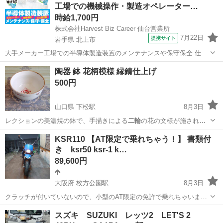
工場での機械操作・製造オペレーター…
時給1,700円
株式会社Harvest Biz Career 仙台営業所
7月22日
提携サイト
岩手県 北上市
大手メーカー工場での半導体製造装置のメンテナンスや保守保全 仕事
内容 ＼フラッシュメモリの製造を行う工場で半導体製造装置の保守・
岩手
北上市
その他
陶器 鉢 花柄模様 縁錆仕上げ
点検のお仕事／ 新工場新設に伴い、請負現場の立ち上げを行います！
500円
※立ち上げ時期目安：2...
山口県 下松駅
8月3日
レクションの美濃焼の鉢で、手描きによる
二輪
の花の文様が施されて
います。日本の伝統…
山口
下松市
下松駅
食器
KSR110 【AT限定で乗れちゃう！】 書類付
き ksr50 ksr-1 k…
89,600円
大阪府 枚方公園駅
8月3日
クラッチが付いていないので、小型のAT限定の免許で乗れちゃいま
す！ 新品部品 シート張り替え済み 非常に調子いいで
大阪
高槻市
枚方公園駅
カワサキ
ksr
スズキ SUZUKI レッツ2 LET'S 2
す！ キック一発です！吹け上がりも良好です！ 走行距離45628キ