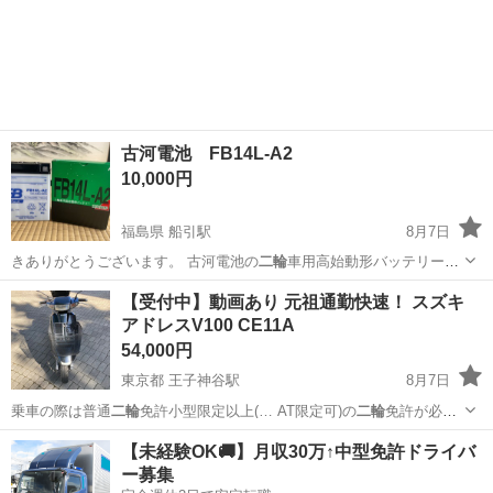
古河電池 FB14L-A2
10,000円
福島県 船引駅
8月7日
きありがとうございます。 古河電池の
二輪
車用高始動形バッテリー
FB14L-A2…
福島
田村市
船引駅
その他
【受付中】動画あり 元祖通勤快速！ スズキ
アドレスV100 CE11A
54,000円
東京都 王子神谷駅
8月7日
乗車の際は普通
二輪
免許小型限定以上(… AT限定可)の
二輪
免許が必要
です。 …
東京
北区
王子神谷駅
スズキ
スクーター
【未経験OK🚚】月収30万↑中型免許ドライバ
ー募集