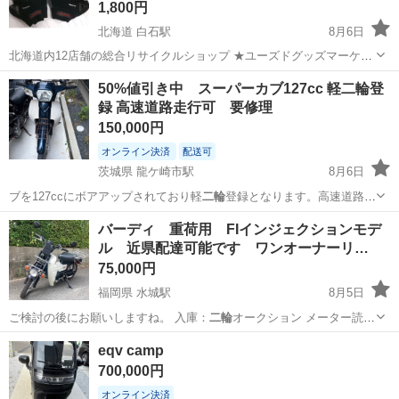
1,800円
北海道 白石駅
8月6日
北海道内12店舗の総合リサイクルショップ ★ユーズドグッズマーケッ
ト★ アウトレットモノハウス白石店です。 ※営業時間外のお問い合わ
北海道
札幌市
白石駅
その他
50%値引き中 スーパーカブ127cc 軽二輪登
せは 翌営業日に順次ご返答させていただきます。 営業時間 9:30
録 高速道路走行可 要修理
～19:3...
150,000円
オンライン決済
配送可
茨城県 龍ケ崎市駅
8月6日
ブを127ccにボアアップされており軽
二輪
登録となります。高速道路走
行できます。…
茨城
龍ケ崎市
龍ケ崎市駅
ホンダ
バーディ 重荷用 FIインジェクションモデ
ル 近県配達可能です ワンオーナーリ…
75,000円
福岡県 水城駅
8月5日
ご検討の後にお願いしますね。 入庫：
二輪
オークション メーター読み
走行距離:…
福岡
大野城市
水城駅
スズキ
eqv camp
700,000円
オンライン決済