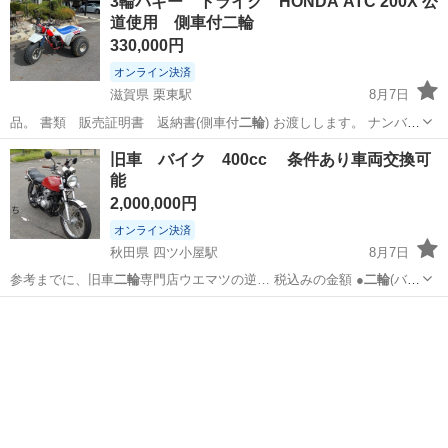
3輪バギー トライク HONDA ATC 200X 公
道使用 側車付二輪
330,000円
オンライン決済
滋賀県 栗東駅
8月7日
品。 書類 販売証明書 返納書(側車付
二輪
) お渡しします。 ナンバー
所得して…
滋賀
草津市
栗東駅
ホンダ
ATC
旧車 バイク 400cc 条件あり車両交換可
能
2,000,000円
オンライン決済
秋田県 四ツ小屋駅
8月7日
参考までに、旧車
二輪
専門店ウエマツの逆… 税込みの金額 ●
二輪
(バイ
ク、単車)の…
秋田
秋田市
四ツ小屋駅
ホンダ
64V