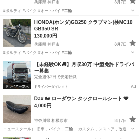
兵庫県 神戸市
8月7日
#ボルティ #バイク #オートバイ #
二輪
兵庫
神戸市
カワサキ
HONDA(ホンダ)GB250 クラブマン(検MC10
GB350 SR
130,000円
兵庫県 神戸市
8月7日
#ボルティ #バイク #オートバイ #
二輪
兵庫
神戸市
ホンダ
【未経験OK🚚】月収30万↑中型免許ドライバ
ー募集
完全週休2日で安定転職
Ad
ドライバーダイレクト
Dax 🏍️ ローダウン タックロールシート 🩶
4,000円
神奈川県 相模原市
8月7日
ニュースクール） 旧車，バイク，
二輪
， カスタム，レストア，改造
車，ベー…
神奈川
相模原市
その他
タックロールシート