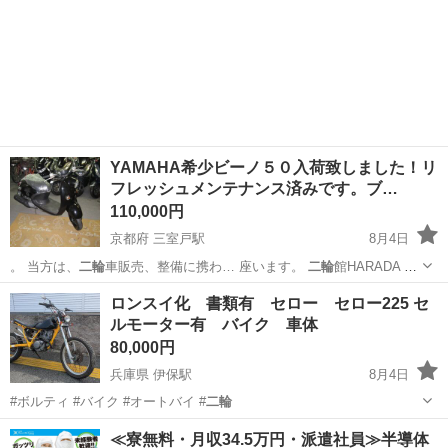
YAMAHA希少ビーノ５０入荷致しました！リ
フレッシュメンテナンス済みです。ブ…
110,000円
京都府 三室戸駅
8月4日
。 当方は、
二輪
車販売、整備に携わ… 座います。
二輪
館HARADA …
間が有りましたら、
二輪
館HARADAで検…
京都
宇治市
三室戸駅
ヤマハ
プロ
ロンスイ化 書類有 セロー セロー225 セ
ルモーター有 バイク 車体
80,000円
兵庫県 伊保駅
8月4日
#ボルティ #バイク #オートバイ #
二輪
兵庫
高砂市
伊保駅
ヤマハ
≪寮無料・月収34.5万円・派遣社員≫半導体