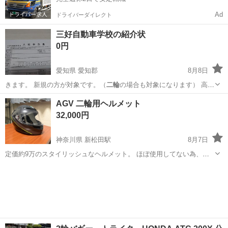
Ad
ドライバーダイレクト
三好自動車学校の紹介状
0円
愛知県 愛知郡
8月8日
きます。 新規の方が対象です。（
二輪
の場合も対象になります） 高校
生で高…
愛知
愛知郡
その他
紹介状
AGV 二輪用ヘルメット
32,000円
神奈川県 新松田駅
8月7日
定価約9万のスタイリッシュなヘルメット。 ほぼ使用してない為、持
ち運び等での擦り傷くらいしかありません。綺麗なのでまだまだ使え
神奈川
足柄上郡
新松田駅
バイク
ヘルメット
ると思います。 サイズ等確認いただいた上で購入をお願いいたしま
す。 四輪用ヘルメットの購入資金の足...