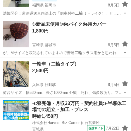
福岡県 福岡市
8月5日
法規区分：道路運送車両法上の「側車付軽
二輪
（トライク）」として
登録。運転条件：普…
福岡
福岡市
その他
✨新品未使用✨🏍️バイク🏍️用カバー
1,800円
宮崎県 都城市
8月5日
が、Mサイズと表記されていますので普通
二輪
クラス用かと思われま
す。
宮崎
都城市
その他
一輪車（二輪タイプ）
2,500円
兵庫県 社町駅
8月5日
荷台サイズ 幅530mm、長さ1090mm 外観 汚れ、傷多数あり。フレ
ームやハンドル部の変形なし。 荷物落下防止の為のパイプが前後変形
兵庫
加西市
社町駅
その他
二輪
≪寮完備・月収33万円・契約社員≫半導体工
しています。 タイヤ パンクなし 月曜から土曜日まで指定場所にて18
場での組立・加工・プレス
時頃に対応いたしま...
時給1,450円
株式会社Harvest Biz Career 仙台営業所
7月22日
提携サイト
宮城県