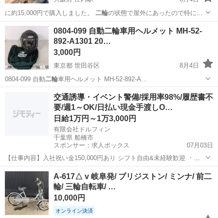
に約15,000円で購入しました。
二輪
の状態で屋外にあったので特に座
面の 劣…
大阪
豊中市
庄内駅
幼児用自転車
0804-099 自動二輪車用ヘルメット MH-52-
892-A1301 20…
3,000円
東京都 世田谷区
8月4日
0804-099 自動
二輪
車用ヘルメット MH-52-892-A…
東京
世田谷区
セーフティ、チャイルドシート
交通誘導・イベント警備/採用率98%/履歴書不
要/週1～OK/日払い現金手渡しO…
ヘルメット
日給1万円～1万3,000円
有限会社ドルフィン
千葉県 船橋市
スポンサー：求人ボックス
07月03日
【仕事内容】入社祝い金150,000円あり シフト自由&未経験歓迎
・直
行直帰OK ・一部車・自転車・バイク通勤OK ・週1～OK ・日払い・
アルバイト・パート
A-617△ v 岐阜発/ ブリジストン/ ミンナ/ 前二
週払いOK、現金手渡しも可能です! <仕事内容> 建築・土木工事現場
輪/ 三輪自転車/ …
で...
10,000円
オンライン決済