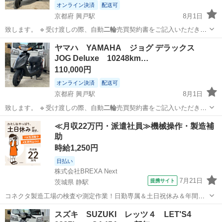
オンライン決済
配送可
京都府 興戸駅
8月1日
致します。 🔹受け渡しの際、自動
二輪
売買契約書をご記入いただきま
す。 …
京都
京田辺市
興戸駅
ホンダ
ヤマハ YAMAHA ジョグ デラックス
JOG Deluxe 10248km…
110,000円
オンライン決済
配送可
京都府 興戸駅
8月1日
致します。 🔹受け渡しの際、自動
二輪
売買契約書をご記入いただきま
す。 …
京都
京田辺市
興戸駅
ヤマハ
ジョグ
≪月収22万円・派遣社員≫機械操作・製造補
助
時給1,250円
日払い
株式会社BREXA Next
7月21日
提携サイト
茨城県 静駅
コネクタ製造工場の検査や測定作業！日勤専属＆土日祝休み＆年間休
日128日★クリーンルーム内作業★マイカー通勤OK＆無料駐車場あり
茨城
常陸大宮市
静駅
その他
スズキ SUZUKI レッツ４ LET'S4
★就業先食堂利用可！日払い制度あり！《茨城県常陸大宮市》 人気の