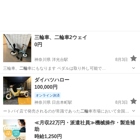
三輪車、二輪車2ウェイ
0円
神奈川県 洋光台駅
8月3日
三輪車、
二輪
車にもなります ペダルは取り外し可能で…
神奈川
横浜市
洋光台駅
三輪車
ダイハツハロー
100,000円
オンライン決済
神奈川県 日吉本町駅
8月3日
ートバイ店で発売されるのが常識であった
二輪
車市場において全国の
ダイハツディーラー…
神奈川
横浜市
日吉本町駅
バイク
ダイハツハロー
≪月収22万円・派遣社員≫機械操作・製造補
助
時給1,250円