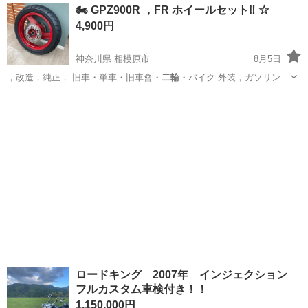
山梨
甲府市
バッグ
RIMOWA
🏍️ GPZ900R ，FR ホイールセット‼️ ☆
4,900円
神奈川県 相模原市
8月5日
，改造，純正， 旧車・単車・旧車會・
二輪
・バイク 外装，ガソリンタ
ンク，フェ…
神奈川
相模原市
その他
GPZ
ロードキング 2007年 インジェクション
フルカスタム車検付き！！
1,150,000円