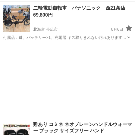
豆でのんびりライフ♪ ガラス部品の製造・加工/検査 【株式会社平山で
静岡
伊東市
その他
二輪電動自転車 パナソニック 西21条店
の正社員採用（無期雇用派遣）となります】 「2人で同じ職場で働き
69,800円
たい」 「仕事も休みも一...
北海道 帯広市
8月6日
付属品：鍵、バッテリー×1、充電器 キズ取りきれない汚れあります。
現状渡しとなります。 店頭取引/店頭販売のみとなっております。 現
北海道
帯広市
電動アシスト自転車
電動
金/クレジット/コード決算 ※発送等の対応は行っておりません。 ま...
難あり コミネ ネオプレーンハンドルウォーマ
ー ブラック サイズフリー ハンド…