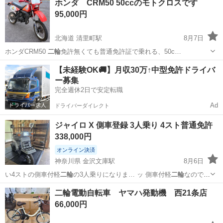
ホンダ CRM50 50ccのモトクロスです
95,000円
北海道 清里町駅
8月7日
ホンダCRM50
二輪
免許無くても普通免許証で乗れる、50c…
北海道
斜里郡
清里町駅
ホンダ
モトクロス
【未経験OK🚚】月収30万↑中型免許ドライバ
ー募集
完全週休2日で安定転職
Ad
ドライバーダイレクト
ジャイロ X 側車登録 3人乗り 4スト普通免許
338,000円
オンライン決済
神奈川県 金沢文庫駅
8月6日
い4ストの側車付軽
二輪
の3人乗りになりま… ッ 側車付軽
二輪
なので普
通自動車免… 側車 #側車付軽
二輪
#3人乗り
神奈川
横浜市
金沢文庫駅
ホンダ
二輪電動自転車 ヤマハ発動機 西21条店
66,000円