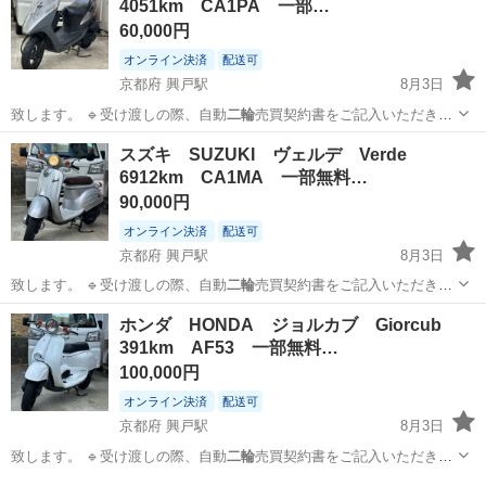
4051km CA1PA 一部…
ロ！！ プラグ交換な...
60,000円
オンライン決済
配送可
京都府 興戸駅
8月3日
致します。 🔹受け渡しの際、自動
二輪
売買契約書をご記入いただきま
す。 …
京都
京田辺市
興戸駅
スズキ
SUZUKI
スズキ SUZUKI ヴェルデ Verde
6912km CA1MA 一部無料…
90,000円
オンライン決済
配送可
京都府 興戸駅
8月3日
致します。 🔹受け渡しの際、自動
二輪
売買契約書をご記入いただきま
す。 …
京都
京田辺市
興戸駅
スズキ
ヴェルデ
ホンダ HONDA ジョルカブ Giorcub
391km AF53 一部無料…
100,000円
オンライン決済
配送可
京都府 興戸駅
8月3日
致します。 🔹受け渡しの際、自動
二輪
売買契約書をご記入いただきま
す。 …
京都
京田辺市
興戸駅
ホンダ
ジョルカブ