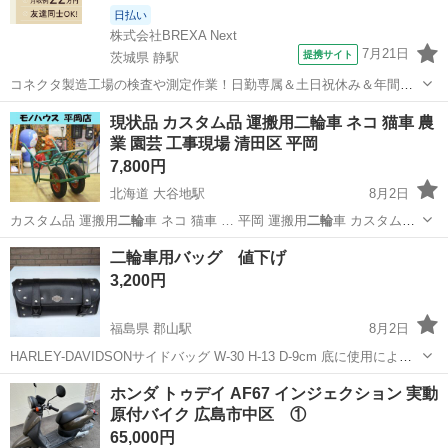
日払い
株式会社BREXA Next
7月21日
提携サイト
茨城県 静駅
コネクタ製造工場の検査や測定作業！日勤専属＆土日祝休み＆年間休
日128日★クリーンルーム内作業★マイカー通勤OK＆無料駐車場あり
茨城
常陸大宮市
静駅
その他
現状品 カスタム品 運搬用二輪車 ネコ 猫車 農
★就業先食堂利用可！日払い制度あり！《茨城県常陸大宮市》 人気の
業 園芸 工事現場 清田区 平岡
工場のお仕事 ◇コネクタ製造工...
7,800円
北海道 大谷地駅
8月2日
カスタム品 運搬用
二輪
車 ネコ 猫車 … 平岡 運搬用
二輪
車 カスタム品
…
北海道
札幌市
大谷地駅
その他
二輪車用バッグ 値下げ
3,200円
福島県 郡山駅
8月2日
HARLEY-DAVIDSONサイドバッグ W-30 H-13 D-9cm 底に使用による
擦り傷有ります。す
福島
郡山市
郡山駅
その他
二輪車
ホンダ トゥデイ AF67 インジェクション 実動
原付バイク 広島市中区 ①
65,000円