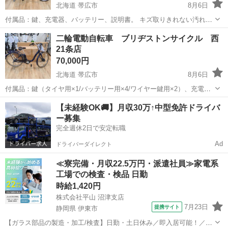
北海道 帯広市
8月6日
付属品：鍵、充電器、バッテリー、説明書。 キズ取りきれない汚れあ
ります。現状渡しとなります。 店頭取引/店頭販売のみとなっておりま
北海道
帯広市
電動アシスト自転車
電動
二輪電動自転車 ブリヂストンサイクル 西
す。 現金/クレジット/コード決算 ※発送等の対応は行っておりませ
21条店
ん。...
70,000円
北海道 帯広市
8月6日
付属品：鍵（タイヤ用×1/バッテリー用×4/ワイヤー鍵用×2）、充電
器、 バッテリー、説明書。 キズ取りきれない汚れあります。現状渡し
北海道
帯広市
電動アシスト自転車
電動
【未経験OK🚚】月収30万↑中型免許ドライバ
となります。 店頭取引/店頭販売のみとなっております。 現金/クレジ
ー募集
ット/...
完全週休2日で安定転職
Ad
ドライバーダイレクト
≪寮完備・月収22.5万円・派遣社員≫家電系
工場での検査・検品 日勤
時給1,420円
株式会社平山 沼津支店
7月23日
提携サイト
静岡県 伊東市
【ガラス部品の製造・加工/検査】日勤・土日休み／即入居可能！／伊