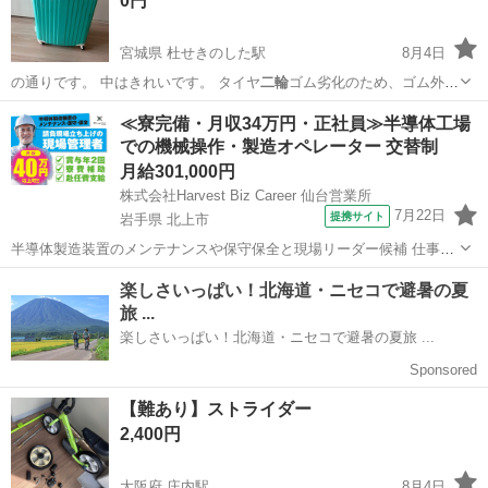
0円
宮城県 杜せきのした駅
8月4日
の通りです。 中はきれいです。 タイヤ
二輪
ゴム劣化のため、ゴム外れ
てます。
宮城
名取市
杜せきのした駅
家具
≪寮完備・月収34万円・正社員≫半導体工場
での機械操作・製造オペレーター 交替制
月給301,000円
株式会社Harvest Biz Career 仙台営業所
7月22日
提携サイト
岩手県 北上市
半導体製造装置のメンテナンスや保守保全と現場リーダー候補 仕事内
容 ＼フラッシュメモリの製造を行う工場で半導体製造装置の保守・点
岩手
北上市
その他
検のお仕事／ 【主な業務】 フラッシュメモリなどに使用される「半導
体」。 その半導体を...
【難あり】ストライダー
2,400円
大阪府 庄内駅
8月4日