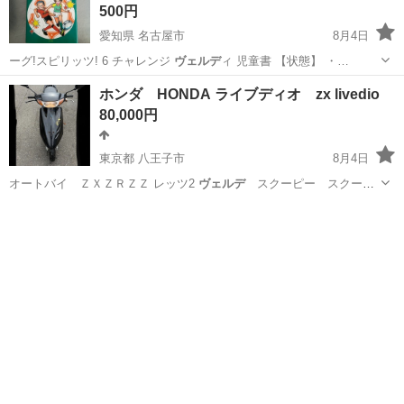
500円
愛知県 名古屋市
8月4日
ーグ!スピリッツ! 6 チャレンジ
ヴェルデ
ィ 児童書 【状態】 ・…
愛知
名古屋市
絵本
Jリーグ
ホンダ HONDA ライブディオ zx livedio
80,000円
東京都 八王子市
8月4日
オートバイ ＺＸＺＲＺＺ レッツ2
ヴェルデ
スクーピー スクータ
ー dio 2…
東京
八王子市
ホンダ
ライブディオ