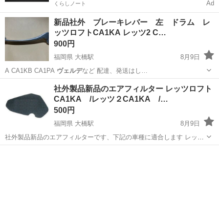
Ad
くらしノート
新品社外 ブレーキレバー 左 ドラム レ
ッツロフトCA1KA レッツ2 C…
900円
福岡県 大橋駅
8月9日
A CA1KB CA1PA
ヴェルデ
など 配達、発送はし…
福岡
福岡市
大橋駅
スズキ
社外製品新品のエアフィルター レッツロフト
CA1KA /レッツ２CA1KA /…
500円
福岡県 大橋駅
8月9日
社外製品新品のエアフィルターです、下記の車種に適合します レッツ
ロフト CA1KA /レッツ２ CA1KA / ｳﾞｪルデ CA1MA CA1MB
福岡
福岡市
大橋駅
ホンダ
レッツ
スポンジの色、黒またはグレーに変更する場合あります 配達、発送は
し...