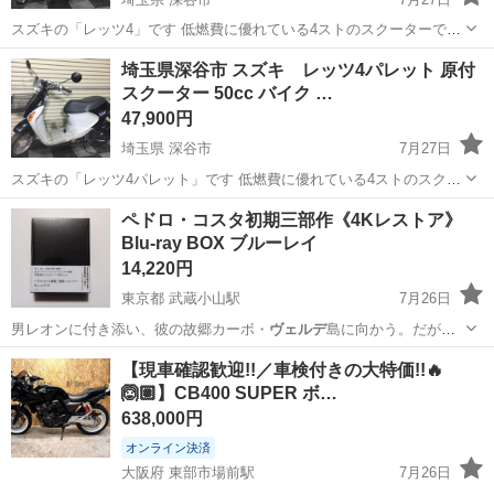
スズキの「レッツ4」です 低燃費に優れている4ストのスクーターです
とても小回りのきくバイクで軽快に走ることができますよ＾＾ 引き渡
埼玉
深谷市
スズキ
レッツ
埼玉県深谷市 スズキ レッツ4パレット 原付
しは乗用車で来て頂いて積載でお願いします もちろんお手伝いは致し
スクーター 50cc バイク …
ます。転倒防止す...
47,900円
埼玉県 深谷市
7月27日
スズキの「レッツ4パレット」です 低燃費に優れている4ストのスクー
ターです とても小回りのきくバイクで軽快に走ることができますよ＾
埼玉
深谷市
スズキ
レッツ
ペドロ・コスタ初期三部作《4Kレストア》
＾ 引き渡しは乗用車で来て頂いて積載でお願いします もちろんお手伝
Blu-ray BOX ブルーレイ
いは致します。転...
14,220円
東京都 武蔵小山駅
7月26日
男レオンに付き添い、彼の故郷カーボ・
ヴェルデ
島に向かう。だが、
誰一人として、レオ…
東京
品川区
武蔵小山駅
本/CD/DVD
ヴィンセント
【現車確認歓迎!!／車検付きの大特価!!🔥
🙆🏽】CB400 SUPER ボ…
638,000円
オンライン決済
大阪府 東部市場前駅
7月26日