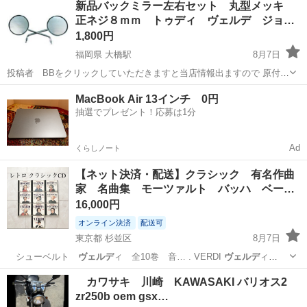
新品バックミラー左右セット 丸型メッキ
正ネジ８ｍｍ トゥディ ヴェルデ ジョ…
1,800円
福岡県 大橋駅
8月7日
投稿者 BBをクリックしていただきますと当店情報出ますので 原付ス
クーター用の新品丸型メッキミラー左右セット です（裏もメッキ）
福岡
福岡市
大橋駅
その他
メッキ
MacBook Air 13インチ 0円
ホンダ、スズキ向け８ｍｍ正ねじです （ヤマハ逆ネジタイプは別で
抽選でプレゼント！応募は1分
出しています） ...
Ad
くらしノート
【ネット決済・配送】クラシック 有名作曲
家 名曲集 モーツァルト バッハ ベー…
16,000円
オンライン決済
配送可
東京都 杉並区
8月7日
シューベルト
ヴェルデ
ィ 全10巻 音… . VERDI
ヴェルデ
ィ
Delt…
東京
杉並区
CD
ショパン
カワサキ 川崎 KAWASAKI バリオス2
zr250b oem gsx…