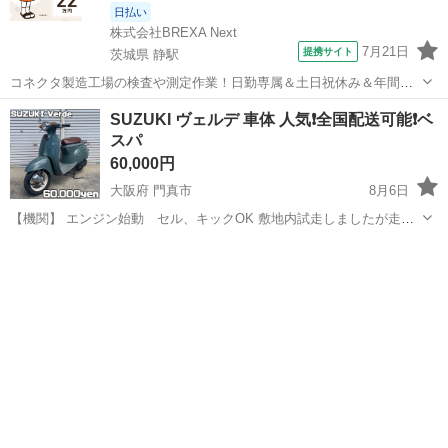
日払い
株式会社BREXA Next
7月21日
提携サイト
茨城県 静駅
コネクタ製造工場の検査や測定作業！日勤専属＆土日祝休み＆年間休
日128日★クリーンルーム内作業★マイカー通勤OK＆無料駐車場あり
茨城
常陸大宮市
静駅
その他
SUZUKI ヴェルデ 車体 人気❗️全国配送可能❗️ベ
★就業先食堂利用可！日払い制度あり！《茨城県常陸大宮市》 人気の
スパ
工場のお仕事 ◇コネクタ製造工...
60,000円
大阪府 門真市
8月6日
【機関】 エンジン始動 セル、キックOK 敷地内試走しましたが走る
曲がる止まる問題ないと思います。ベアリング音あり 【外観】 中古車
大阪
門真市
スズキ
ベスパ
なので小さなキズ、汚れなどはあります。 その他写真にて確認お願い
致します。 【ハンドル、足回...