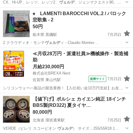
CX、Hi-UP、レッツ、レッツ2、
ヴェルデ
、ジェンマクエスト90、
JOG、アプ…
大阪
大阪市
東部市場前駅
バイク
♠ LAMENTI BAROCCHI VOL.2 / バロック
悲歌集 - 2
50円
栃木県 黒磯駅
7月25日
2 クラウディオ・モンテ
ヴェルデ
ィ - Claudio Montev…
栃木
那須郡
黒磯駅
本/CD/DVD
San
≪月収28万円・派遣社員≫機械操作・製造補
助
月給230,000円
株式会社BREXA Next
7月21日
提携サイト
佐賀県 東山代駅
シリコンウェーハ製品の製造業務！【入社祝い金10万円支給】お友達
やカップルとの応募OK◎年間休日129日＆休出なしでプライベート充
佐賀
伊万里市
東山代駅
その他
【値下げ】ポルシェ カイエン純正 18インチ
実♪業務はクリーンルームで快適作業◎自社正社員登用制度あり★1食
BBS製(RD322) 夏タイヤ…
300円～の格安食堂あり！《佐...
80,000円
北海道 環状通東駅
7月25日
VERDE（ピレリ スコーピオン
ヴェルデ
） サイズ：255/55R18 1…