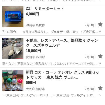
JOG、アプ…
大阪
大阪市
東部市場前駅
バイク
スペイシー
ZZ リミッターカット
4,000円
沖縄県 島尻郡
7月30日
7～に適合。 ※電タコ配線なし。
ヴェルデ
（'98～'04）〈UR50Y/K〉
…
沖縄
島尻郡
スズキ
不動車、レストアベース、部品取り ジャン
ク スズキヴェルデ
15,000円
愛知県 春田駅
7月30日
動かない!! 不動車なので部品取りもしくはレストアベースで!! 外装ボ
ロい× 鍵× エンジン掛からない× 取り置き不可× 値引き不可× 書類は別
愛知
名古屋市
春田駅
スズキ
スズキヴェルデ
新品 コカ・コーラ オレオレ グラス 9個セッ
途料金にて発行します。 当車両は当店の認定ジャン...
ト サッカー 東京 読売 ヴェル…
699円
大阪府 柏原市
7月30日
ー 東京 読売
ヴェルデ
ィ 日本 KIT… ー 東京 読売
ヴェルデ
ィ 日本
KIT…
大阪
柏原市
食器
グラス