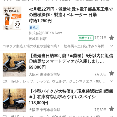
ア…
福井
小浜市
小物
ルイヴィトン
≪月収22万円・派遣社員≫電子部品系工場で
の機械操作・製造オペレーター 日勤
時給1,250円
日払い
株式会社BREXA Next
7月21日
提携サイト
茨城県 静駅
コネクタ製造工場の検査や測定作業！日勤専属＆土日祝休み＆年間休
日128日★クリーンルーム内作業★マイカー通勤OK＆無料駐車場あり
茨城
常陸大宮市
静駅
その他
【最短当日納車可能!!🔥🙆🏽】5分以内に返信
★就業先食堂利用可！日払い制度あり！《茨城県常陸大宮市》 人気の
◎綺麗なスマートディオが入庫しまし…
工場のお仕事 ◇コネクタ製造工...
69,800円
大阪府 東部市場前駅
7月30日
CX、Hi-UP、レッツ、レッツ2、
ヴェルデ
、ジェンマクエスト90、
JOG、アプ…
大阪
大阪市
東部市場前駅
バイク
【小型バイクが大特価!!／現車確認歓迎!!🙆🏽
🔥】在庫有◎お求めやすいスペイシ…
118,000円
大阪府 東部市場前駅
7月30日
CX、Hi-UP、レッツ、レッツ2、
ヴェルデ
、ジェンマクエスト90、