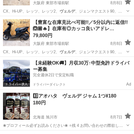
大阪府 東部市場前駅
8月8日
CX、Hi-UP、レッツ、レッツ2、
ヴェルデ
、ジェンマクエスト90、
JOG、アプ…
大阪
大阪市
東部市場前駅
バイク
Dio
【豊富な在庫見比べ可能!!／5分以内に返信!!
🙆🏽🔥】在庫有◎カッコ良いアドレ…
79,800円
大阪府 東部市場前駅
8月8日
CX、Hi-UP、レッツ、レッツ2、
ヴェルデ
、ジェンマクエスト90、
JOG、アプ…
大阪
大阪市
東部市場前駅
スズキ
Dio
【未経験OK🚚】月収30万↑中型免許ドライバ
ー募集
完全週休2日で安定転職
Ad
ドライバーダイレクト
3️⃣アオハタ ヴェルデ ジャム 1つ¥180
180円
北海道 旭川市
8月7日
❀プロフィール必ずお読みください❀ ⭐️残 4 お問い合わせの際欲しい
数教えて下さい😊 ✿何も言われない場合全部と判断致します✿
北海道
旭川市
食品
ヴェルデ