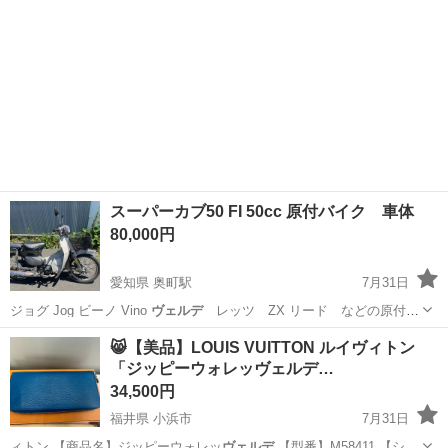
スーパーカブ50 FI 50cc 原付バイク 車体
80,000円
愛知県 奥町駅
7月31日
ジョグ Jog ビーノ Vino
ヴェルデ
レッツ ZX リード などの原付
お…
愛知
一宮市
奥町駅
バイク
English
😸【美品】LOUIS VUITTON ルイヴィトン
「ジッピーウォレッヴェルデ…
34,500円
福井県 小浜市
7月31日
ィトン 【商品名】ジッピーウォレッ
ヴェルデ
【型番】M58411 【シリ