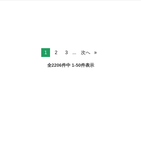
北海道
札幌市
環状通東駅
タイヤ、ホイール
1
2
3
...
次へ
全2206件中 1-50件表示