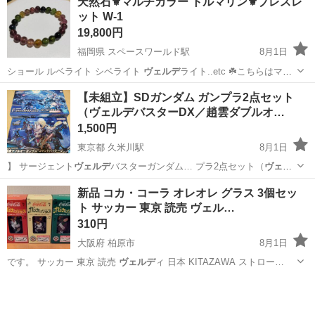
天然石⚜️マルチカラー トルマリン⚜️ブレスレ
タッフをお願いします! 目指せ!「おもてなし」のできる警備員! 具体的
ット W-1
には…? ・出入管理業務...
19,800円
福岡県 スペースワールド駅
8月1日
ショール ルベライト シベライト
ヴェルデ
ライト..etc ☘️こちらはマ
ル…
福岡
北九州市
スペースワールド駅
アクセサリー
【未組立】SDガンダム ガンプラ2点セット
（ヴェルデバスターDX／趙雲ダブルオ…
トルマリン
1,500円
東京都 久米川駅
8月1日
】 サージェント
ヴェルデ
バスターガンダム… プラ2点セット（
ヴェル
デ
バスターDX／趙…
東京
東村山市
久米川駅
模型、プラモデル
新品 コカ・コーラ オレオレ グラス 3個セッ
ト サッカー 東京 読売 ヴェル…
310円
大阪府 柏原市
8月1日
です。 サッカー 東京 読売
ヴェルデ
ィ 日本 KITAZAWA ストロー…
大阪
柏原市
ノベルティグッズ
グラス