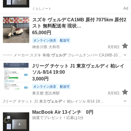
Ad
くらしノート
スズキ ヴェルデ CA1MB 原付 7075km 原付2
スト 無料配送有 現状…
65,000円
オンライン決済
配送可
神奈川県 大和市
8月9日
~~~~ メーカー:スズキ 車種:
ヴェルデ
フレームナンバー:CA1MB-10…
神奈川
大和市
スズキ
ヴェルデ
Jリーグ チケット J1 東京ヴェルディ 柏レイ
ソル 8/14 19:00
3,000円
オンライン決済
配送可
東京都 恵比寿駅
8月9日
Jリーグ チケット J1 東京
ヴェルデ
ィ 柏レイソル 8/14 19:…
東京
渋谷区
恵比寿駅
その他
MacBook Air 13インチ 0円
抽選でプレゼント！応募は1分