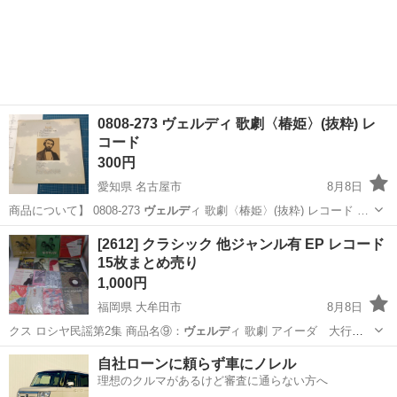
0808-273 ヴェルディ 歌劇〈椿姫〉(抜粋) レ
コード
300円
愛知県 名古屋市
8月8日
商品について】 0808-273
ヴェルデ
ィ 歌劇〈椿姫〉(抜粋) レコード …
愛知
名古屋市
CD
レコード
[2612] クラシック 他ジャンル有 EP レコード
15枚まとめ売り
1,000円
福岡県 大牟田市
8月8日
クス ロシヤ民謡第2集 商品名⑨：
ヴェルデ
ィ 歌劇 アイーダ 大行進
曲 商品…
福岡
大牟田市
その他
行進曲
自社ローンに頼らず車にノレル
理想のクルマがあるけど審査に通らない方へ