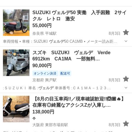
SUZUKI ヴェルデ50 実働 入手困難 2サイ
クル レトロ 激安
55,000円
奈良県 平城駅
8月3日
車両情報 • 車種：SUZUKI
ヴェルデ
50 CA1MB • メーター読み距…
奈良
奈良市
平城駅
スズキ
ヴェルデ
スズキ SUZUKI ヴェルデ Verde
6912km CA1MA 一部無料…
90,000円
オンライン決済
配送可
京都府 興戸駅
8月3日
:ＳＵＺＵＫＩ 車名 :
ヴェルデ
車体番号 :ＣＡ１ＭＡ－１２３…
京都
京田辺市
興戸駅
スズキ
ヴェルデ
【8月の目玉車両!!／現車確認歓迎!!🙆🏽🔥】
在庫有◎綺麗なアクシスZが入庫し…
138,000円
大阪府 東部市場前駅
8月3日