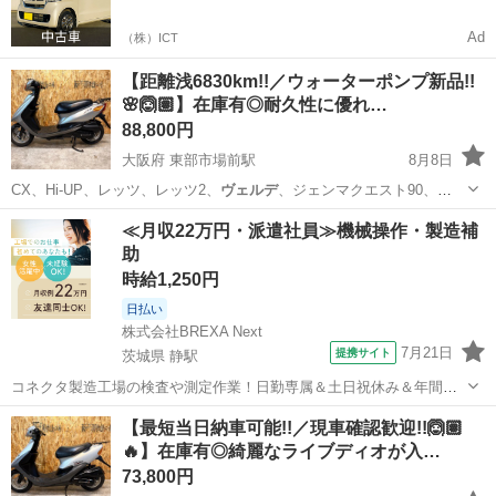
Ad
（株）ICT
【距離浅6830km!!／ウォーターポンプ新品!!
🌸🙆🏽】在庫有◎耐久性に優れ…
88,800円
大阪府 東部市場前駅
8月8日
CX、Hi-UP、レッツ、レッツ2、
ヴェルデ
、ジェンマクエスト90、
JOG、アプ…
大阪
大阪市
東部市場前駅
バイク
ナンバープレート
≪月収22万円・派遣社員≫機械操作・製造補
助
時給1,250円
日払い
株式会社BREXA Next
7月21日
提携サイト
茨城県 静駅
コネクタ製造工場の検査や測定作業！日勤専属＆土日祝休み＆年間休
日128日★クリーンルーム内作業★マイカー通勤OK＆無料駐車場あり
茨城
常陸大宮市
静駅
その他
【最短当日納車可能!!／現車確認歓迎!!🙆🏽
★就業先食堂利用可！日払い制度あり！《茨城県常陸大宮市》 人気の
🔥】在庫有◎綺麗なライブディオが入…
工場のお仕事 ◇コネクタ製造工...
73,800円