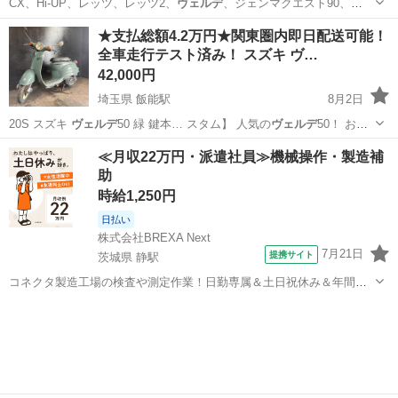
CX、Hi-UP、レッツ、レッツ2、
ヴェルデ
、ジェンマクエスト90、
JOG、アプ…
大阪
大阪市
東部市場前駅
バイク
アクシス
★支払総額4.2万円★関東圏内即日配送可能！
全車走行テスト済み！ スズキ ヴ…
42,000円
埼玉県 飯能駅
8月2日
20S スズキ
ヴェルデ
50 緑 鍵本… スタム】 人気の
ヴェルデ
50！ おし
ゃれ…
埼玉
飯能市
飯能駅
スズキ
ヴェルデ
≪月収22万円・派遣社員≫機械操作・製造補
助
時給1,250円
日払い
株式会社BREXA Next
7月21日
提携サイト
茨城県 静駅
コネクタ製造工場の検査や測定作業！日勤専属＆土日祝休み＆年間休
日128日★クリーンルーム内作業★マイカー通勤OK＆無料駐車場あり
茨城
常陸大宮市
静駅
その他
★就業先食堂利用可！日払い制度あり！《茨城県常陸大宮市》 人気の
工場のお仕事 ◇コネクタ製造工...