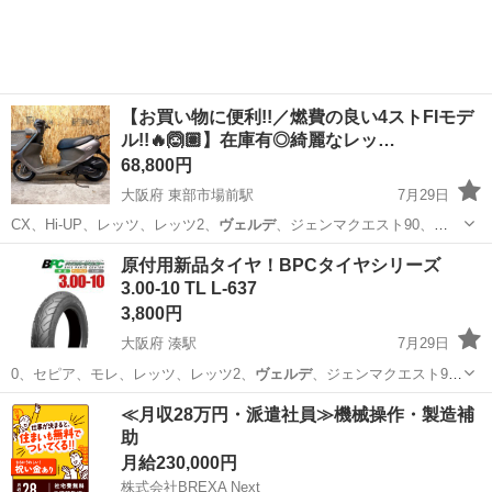
【お買い物に便利!!／燃費の良い4ストFIモデ
ル!!🔥🙆🏽】在庫有◎綺麗なレッ…
68,800円
大阪府 東部市場前駅
7月29日
CX、Hi-UP、レッツ、レッツ2、
ヴェルデ
、ジェンマクエスト90、
JOG、アプ…
大阪
大阪市
東部市場前駅
バイク
レッツ
原付用新品タイヤ！BPCタイヤシリーズ
3.00-10 TL L-637
3,800円
大阪府 湊駅
7月29日
0、セピア、モレ、レッツ、レッツ2、
ヴェルデ
、ジェンマクエスト90
等
大阪
堺市
湊駅
バイク
タイヤ
≪月収28万円・派遣社員≫機械操作・製造補
助
月給230,000円
株式会社BREXA Next