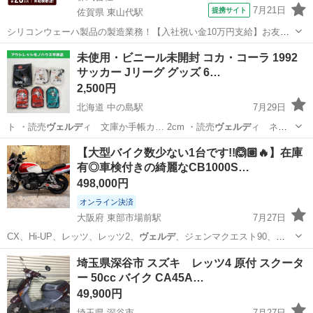
7月21日
提携サイト
佐賀県 東山代駅
シリコンウェーハ製品の製造業務！【入社祝い金10万円支給】お友達
やカップルとの応募OK◎年間休日129日＆休出なしでプライベート充
佐賀
伊万里市
東山代駅
その他
未使用・ビニール未開封 コカ・コーラ 1992
実♪業務はクリーンルームで快適作業◎自社正社員登用制度あり★1食
サッカー Jリーグ グッズ 6…
300円～の格安食堂あり！《佐...
2,500円
北海道 中の島駅
7月29日
ト ・読売
ヴェルデ
ィ 文庫か手帳カ… 2cm ・読売
ヴェルデ
ィ ネー
ムタグ …
北海道
札幌市
中の島駅
ノベルティグッズ
ノベルティ
【大型バイク数少ない1台です!!🙆🏽🔥】在庫
有◎車検付きの綺麗なCB1000S…
498,000円
オンライン決済
大阪府 東部市場前駅
7月27日
CX、Hi-UP、レッツ、レッツ2、
ヴェルデ
、ジェンマクエスト90、
JOG、アプ…
大阪
大阪市
東部市場前駅
バイク
Dio
埼玉県深谷市 スズキ レッツ4 原付 スクータ
ー 50cc バイク CA45A…
49,900円
埼玉県 深谷市
7月27日