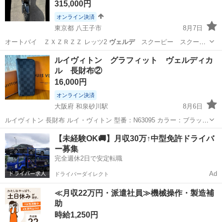
315,000円
オンライン決済
東京都 八王子市
8月7日
オートバイ ＺＸＺＲＺＺ レッツ2
ヴェルデ
スクーピー スクータ
ー 通勤 通学…
東京
八王子市
スズキ
gsx
ルイヴィトン グラフィット ヴェルディカ
ル 長財布②
16,000円
オンライン決済
大阪府 和泉砂川駅
8月6日
ルイヴィトン 長財布 ルイ・ヴィトン 型番：N63095 カラー：ブラック
イニシャル入り 付属品はつきません。
大阪
泉南市
和泉砂川駅
小物
【未経験OK🚚】月収30万↑中型免許ドライバ
ー募集
完全週休2日で安定転職
Ad
ドライバーダイレクト
≪月収22万円・派遣社員≫機械操作・製造補
助
時給1,250円