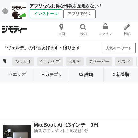
アプリならお得な情報を見逃さない！
インストール
アプリで開く
全国
検索
ログイン
投稿
「ヴェルデ」の中古あげます・譲ります
人気キーワード
ジュリオ
ジョルカブ
ベルデ
スクーピー
ベスパ
エリア
カテゴリ
詳細
新着順
MacBook Air 13インチ 0円
抽選でプレゼント！応募は1分