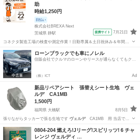
助
時給1,250円
日払い
株式会社BREXA Next
7月21日
提携サイト
茨城県 静駅
コネクタ製造工場の検査や測定作業！日勤専属＆土日祝休み＆年間休
日128日★クリーンルーム内作業★マイカー通勤OK＆無料駐車場あり
茨城
常陸大宮市
静駅
その他
ローンブラックでも車にノレル
★就業先食堂利用可！日払い制度あり！《茨城県常陸大宮市》 人気の
信販会社でクルマのローンやリースが通らなくてもクル
工場のお仕事 ◇コネクタ製造工...
マをご利用いただけるサービスがあります！
Ad
（株）ICT
新品リペアシート 張替えシート生地 ヴェ
ルデ CA1MB
1,500円
福岡県 大橋駅
8月5日
張りながらタッカーで張る生地です
ヴェルデ
CA1MB 用 当店で張
替え…
福岡
福岡市
大橋駅
スズキ
張替え
0804-204 燃えろ!Jリーグ!スピリッツ! 6 チャ
レンジ ヴェルディ …