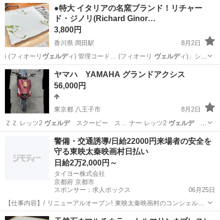
●特大 イタリアの名窯ブランド！リチャー
ド・ジノリ(Richard Ginor…
3,800円
香川県 岡田駅
8月2日
i (フィオーリ
ヴェルデ
ィ) 管理コード… (フィオーリ
ヴェルデ
ィ)」シリ
ーズの…
香川
丸亀市
岡田駅
食器
ジノリ
ヤマハ YAMAHA グランドアクシス
56,000円
東京都 八王子市
8月2日
ＺＺ レッツ2
ヴェルデ
スクーピー ス… ナー レッツ2
ヴェルデ
ス
クーピー ス…
東京
八王子市
ヤマハ
ジョグ
警備・交通誘導/日給22000円来場者の安全を
守る東映太秦映画村日払い
日給2万2,000円～
タイヨー株式会社
京都府 京都市
スポンサー：求人ボックス
06月25日
【仕事内容】/ リニューアルオープン! 東映太秦映画村のコンシェルジ
ュ! お仕事内容 リニューアルオープンする東映太秦映画村での 警備ス
アルバイト・パート