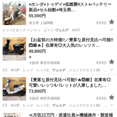
愛知
一宮市
奥町駅
バイク
レッツ
⭐︎ホンダ⭐︎トゥデイ⭐︎低燃費4スト⭐︎バッテリー
新品⭐︎セル始動⭐︎埼玉県…
55,000円
埼玉県 上福岡駅
8月5日
レッツ2 ダンク ベンリィ ビーノ
ヴェルデ
AF67
埼玉
川越市
上福岡駅
ホンダ
エンジン
【お盆前の大特価!!／豊富な原付見比べ可能!!
🙆🏽🔥】在庫有◎大人気のレッツⅡ…
49,800円
大阪府 東部市場前駅
8月5日
CX、Hi-UP、レッツ、レッツ2、
ヴェルデ
、ジェンマクエスト90、
JOG、アプ…
大阪
大阪市
東部市場前駅
バイク
レッツ
【豊富な原付見比べ可能!!🔥🙆🏽】在庫有◎
可愛いレッツ4パレットが入庫しました…
73,800円
大阪府 東部市場前駅
8月5日
CX、Hi-UP、レッツ、レッツ2、
ヴェルデ
、ジェンマクエスト90、
JOG、アプ…
大阪
大阪市
東部市場前駅
スズキ
レッツ
≪月収22万円・派遣社員≫機械操作・製造補