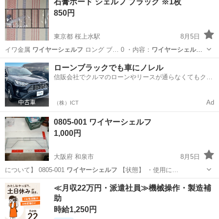
石膏ボード シェルフ ブラック ※1枚
850円
東京都 桜上水駅
8月5日
イワ金属
ワイヤーシェルフ
ロング ブ… 0 ・内容：
ワイヤーシェルフ
1
取付ユニ…
東京
世田谷区
桜上水駅
その他
ローンブラックでも車にノレル
信販会社でクルマのローンやリースが通らなくてもクル
マをご利用いただけるサービスがあります！
Ad
（株）ICT
0805-001 ワイヤーシェルフ
1,000円
大阪府 和泉市
8月5日
について】 0805-001
ワイヤーシェルフ
【状態】 ・使用に…
大阪
和泉市
収納家具
ワイヤーシェルフ
≪月収22万円・派遣社員≫機械操作・製造補
助
時給1,250円