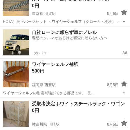
0円
東京都 用賀駅
8月6日
ECTA）純正パーツセット ・
ワイヤーシェルフ
（クローム・棚板） × 2
枚 …
東京
世田谷区
用賀駅
収納家具
自社ローンに頼らず車にノレル
理想のクルマがあるけど審査に通らない方へ
Ad
（株）ICT
ワイヤーシェルフ補強
500円
福岡県 西新駅
8月5日
ワイヤーシェルフ
の耐震補強ができる部品です。 長…
福岡
福岡市
西新駅
収納家具
受取者決定ホワイトスチールラック・ワゴン
0円
神奈川県 川崎駅
8月5日