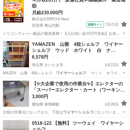
45cm 高160cm 中古品の為、キズ汚れあり...
助
月給230,000円
株式会社BREXA Next
7月21日
提携サイト
佐賀県 東山代駅
シリコンウェーハ製品の製造業務！【入社祝い金10万円支給】お友達
やカップルとの応募OK◎年間休日129日＆休出なしでプライベート充
佐賀
伊万里市
東山代駅
その他
YAMAZEN 山善 4段シェルフ ワイヤー
実♪業務はクリーンルームで快適作業◎自社正社員登用制度あり★1食
シェルフ ウッド ホワイト 白 ナ…
300円～の格安食堂あり！《佐...
6,578円
埼玉県 さいたま市
6月22日
MAZEN 山善 4段シェルフ
ワイヤーシェルフ
ウッド ホワイ
ト 白 …
埼玉
さいたま市
収納家具
山善
【✨大企業で使用の作業台✨】エレクターの
「スーパーエレクター・カート（ワーキン…
3,000円
愛知県 東岡崎駅
6月20日
仕様の作業台になっており、下段は
ワイヤーシェルフ
になっていま
す。 🧑‍💼サイズ…
愛知
岡崎市
東岡崎駅
その他
エレクター
0518-122 【無料】 ツーウェイ ワイヤーシ
ェルフ