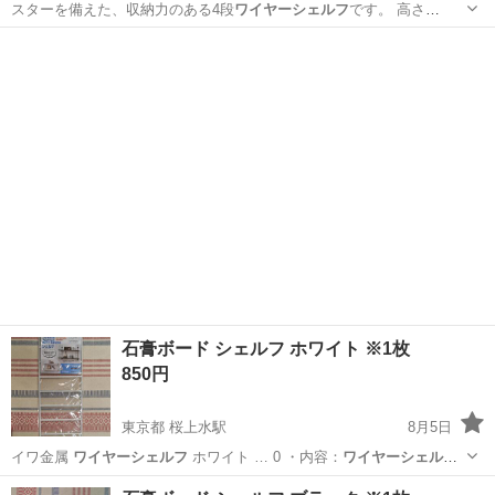
スターを備えた、収納力のある4段
ワイヤーシェルフ
です。 高さ
85cm×幅39c…
神奈川
川崎市
川崎駅
収納家具
石膏ボード シェルフ ホワイト ※1枚
850円
東京都 桜上水駅
8月5日
イワ金属
ワイヤーシェルフ
ホワイト … 0 ・内容：
ワイヤーシェルフ
1
取付ユニ…
東京
世田谷区
桜上水駅
その他
シェルフ