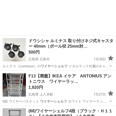
ドウシシャ ルミナス 取り付けネジ式キャスタ
ー 40mm（ポール径 25mm対…
500円
広島県 広島市
7月28日
ルミナス（Luminous）の
ワイヤーシェルフ
メタルラック付属のキャス
ターで…
広島
広島市
その他
ルミナス
F13【廃盤】IKEA イケア ANTONIUS アン
トニウス ワイヤーラッ…
1,920円
広島県 上八木駅
7月27日
6段 ワイヤーバスケット
ワイヤーシェルフ
ホワイト ワイヤーラック
…
広島
広島市
上八木駅
収納家具
アントニウス
(68)ワイヤーシェルフ4段（ブラック・Ｈ１１