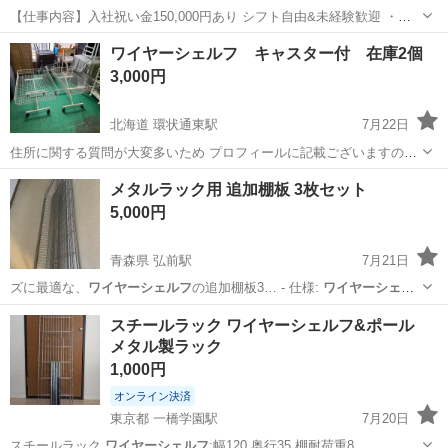
【仕事内容】入社祝い金150,000円あり シフト自由&未経験歓迎
・直
行直帰OK ・一部車・自転車・バイク通勤OK ・週1～OK ・日払い・
アルバイト・パート
ワイヤーシェルフ キャスター付 在庫2個
週払いOK、現金手渡しも可能です! <仕事内容> 建築・土木工事現場
3,000円
で...
北海道 環状通東駅
7月22日
住所に関する質問が大変多いため プロフィールに記載ございますので
先にご確認くださいませ 高さ59幅60奥行90 在庫2個 １個3000円 多少
北海道
札幌市
環状通東駅
収納家具
ワイヤーシェルフ
メタルラック用 追加棚板 3枚セット
使用感ごさいますが まだまだご使用可能です！ 札幌市内＋1000円に
5,000円
て建...
青森県 弘前駅
7月21日
ズに最適な、
ワイヤーシェルフ
の追加棚板3… - 仕様:
ワイヤーシェル
フ
サイズは…
青森
弘前市
弘前駅
家具
ワイヤーシェルフ
スチールラック ワイヤーシェルフ&ポール
メタル製ラック
1,000円
オンライン決済
東京都 一橋学園駅
7月20日
スチールラック
ワイヤーシェルフ
:幅120 奥行35 棚耐荷重8…