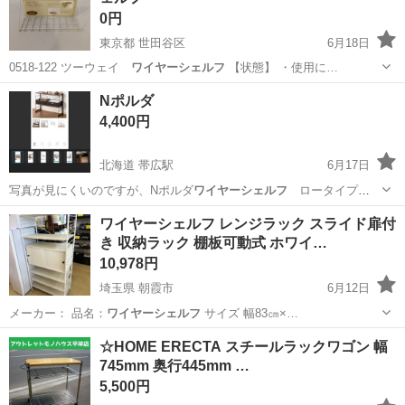
0円
東京都 世田谷区
6月18日
0518-122 ツーウェイ
ワイヤーシェルフ
【状態】 ・使用に…
東京
世田谷区
家具
ワイヤーシェルフ
Nポルダ
4,400円
北海道 帯広駅
6月17日
写真が見にくいのですが、Nポルダ
ワイヤーシェルフ
ロータイプ
80cmです 詳細…
北海道
帯広市
帯広駅
収納家具
ワイヤーシェルフ レンジラック スライド扉付
き 収納ラック 棚板可動式 ホワイ…
10,978円
埼玉県 朝霞市
6月12日
メーカー： 品名：
ワイヤーシェルフ
サイズ 幅83㎝×…
埼玉
朝霞市
収納家具
ワイヤーシェルフ
☆HOME ERECTA スチールラックワゴン 幅
745mm 奥行445mm …
5,500円