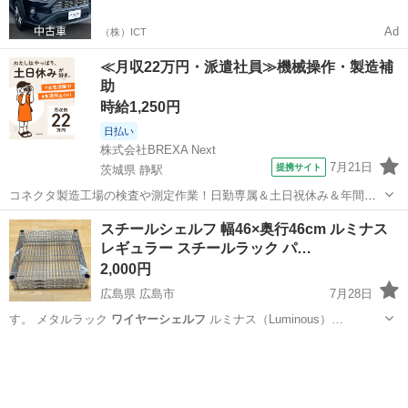
Ad
（株）ICT
≪月収22万円・派遣社員≫機械操作・製造補
助
時給1,250円
日払い
株式会社BREXA Next
7月21日
提携サイト
茨城県 静駅
コネクタ製造工場の検査や測定作業！日勤専属＆土日祝休み＆年間休
日128日★クリーンルーム内作業★マイカー通勤OK＆無料駐車場あり
茨城
常陸大宮市
静駅
その他
スチールシェルフ 幅46×奥行46cm ルミナス
★就業先食堂利用可！日払い制度あり！《茨城県常陸大宮市》 人気の
レギュラー スチールラック パ…
工場のお仕事 ◇コネクタ製造工...
2,000円
広島県 広島市
7月28日
す。 メタルラック
ワイヤーシェルフ
ルミナス（Luminous）…
広島
広島市
収納家具
ポール