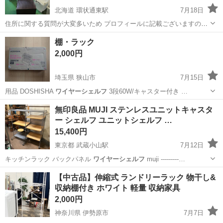
北海道 環状通東駅
7月18日
住所に関する質問が大変多いため プロフィールに記載ございますので
先にご確認くださいませ 高さ120幅46奥行37 多少使用感ごさいますが
北海道
札幌市
環状通東駅
収納家具
ワイヤーシェルフ
棚・ラック
まだまだご使用可能です！ 札幌市内＋1000円にて建物1階玄関先まで
2,000円
お届けもい...
埼玉県 狭山市
7月15日
用品 DOSHISHA
ワイヤーシェルフ
3段60W/キャスター付き …
埼玉
狭山市
インテリア雑貨/小物
ワイヤーシェルフ
無印良品 MUJI ステンレスユニットキャスタ
ー シェルフ ユニットシェルフ …
15,400円
東京都 武蔵小山駅
7月12日
キッチンラック バックパネル
ワイヤーシェルフ
muji ---------…
東京
品川区
武蔵小山駅
収納家具
【中古品】伸縮式 ランドリーラック 物干し&
収納棚付き ホワイト 軽量 収納家具
2,000円
神奈川県 伊勢原市
7月7日