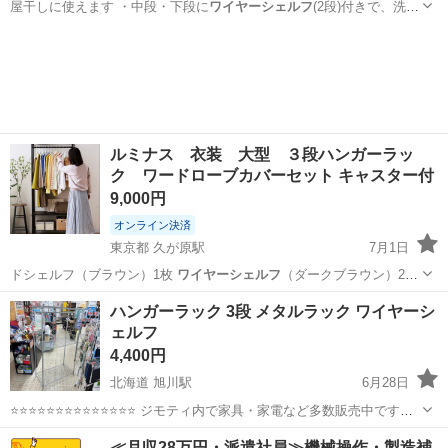
屋干しに使えます ・中段・下段に
ワイヤーシェルフ
(2段)付きで、洗
剤・タオル・小…
神奈川
伊勢原市
収納家具
ルミナス 衣装 大型 ３段ハンガーラッ
ク ワードローブカバーセット キャスター付
9,000円
オンライン決済
東京都 久が原駅
7月1日
ドシェルフ（ブラウン）1枚
ワイヤーシェルフ
（ダークブラウン）2枚
・ポール…
東京
大田区
久が原駅
収納家具
ハンガーラック 3段 メタルラック ワイヤーシ
ェルフ
4,400円
北海道 旭川駅
6月28日
⭐⭐⭐⭐⭐⭐⭐⭐⭐⭐⭐⭐⭐⭐ ジモティ内で家具・家電など多数販売中です
⭐⭐⭐⭐⭐⭐⭐⭐⭐⭐⭐⭐⭐⭐ 【商品説明】 サイズ 約）幅90cm 奥行
北海道
旭川市
旭川駅
収納家具
ワイヤーシェルフ
≪月収28万円・派遣社員≫機械操作・製造補