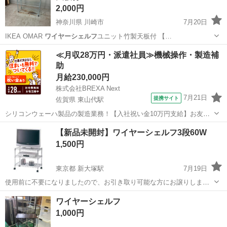
2,000円
神奈川県 川崎市
7月20日
IKEA OMAR
ワイヤーシェルフ
ユニット竹製天板付 【…
神奈川
川崎市
家具
OMAR
≪月収28万円・派遣社員≫機械操作・製造補
助
月給230,000円
株式会社BREXA Next
7月21日
提携サイト
佐賀県 東山代駅
シリコンウェーハ製品の製造業務！【入社祝い金10万円支給】お友達
やカップルとの応募OK◎年間休日129日＆休出なしでプライベート充
佐賀
伊万里市
東山代駅
その他
【新品未開封】ワイヤーシェルフ3段60W
実♪業務はクリーンルームで快適作業◎自社正社員登用制度あり★1食
1,500円
300円～の格安食堂あり！《佐...
東京都 新大塚駅
7月19日
使用前に不要になりましたので、お引き取り可能な方にお譲りしま
す。
東京
文京区
新大塚駅
収納家具
ワイヤーシェルフ
ワイヤーシェルフ
1,000円