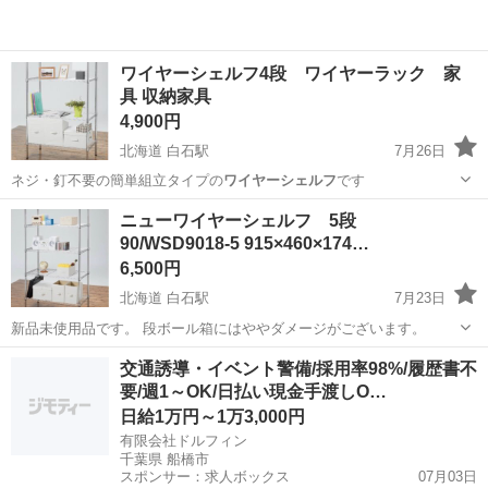
ワイヤーシェルフ4段 ワイヤーラック 家
具 収納家具
4,900円
北海道 白石駅
7月26日
ネジ・釘不要の簡単組立タイプの
ワイヤーシェルフ
です
北海道
札幌市
白石駅
収納家具
ワイヤーシェルフ
ニューワイヤーシェルフ 5段
90/WSD9018-5 915×460×174…
6,500円
北海道 白石駅
7月23日
新品未使用品です。 段ボール箱にはややダメージがございます。
北海道
札幌市
白石駅
収納家具
ワイヤーシェルフ
交通誘導・イベント警備/採用率98%/履歴書不
要/週1～OK/日払い現金手渡しO…
日給1万円～1万3,000円
有限会社ドルフィン
千葉県 船橋市
スポンサー：求人ボックス
07月03日