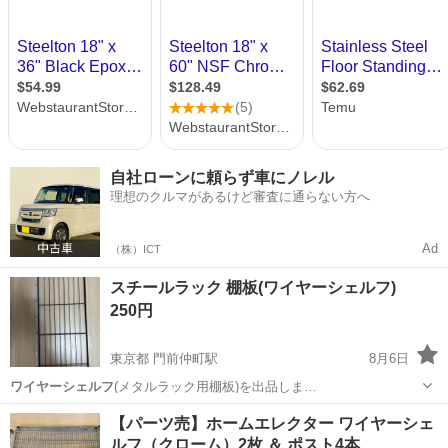
自社ローンに頼らず車にノレル
理想のクルマがあるけど審査に通らない方へ
Ad
（株）ICT
スチールラック 棚板(ワイヤーシェルフ)
250円
東京都 門前仲町駅
8月6日
ワイヤーシェルフ
(メタルラック用棚板)を出品しま…
東京
江東区
門前仲町駅
収納家具
【パーツ売】ホームエレクター ワイヤーシェ
ルフ（クローム）2枚 ＆ ポスト4本…