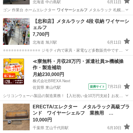
北海道 中の島駅
6月11日
ゴン 作業台 ホームエレクター
ワイヤーシェルフ
メタルラック 札幌市
豊平区 …
北海道
札幌市
中の島駅
収納家具
【忠和店】メタルラック 4段 収納 ワイヤーシ
ェルフ
7,700円
北海道 旭川駅
6月11日
⭐⭐⭐⭐⭐⭐⭐⭐⭐⭐⭐⭐⭐⭐ ジモティ内で家具・家電など多数販売中です
⭐⭐⭐⭐⭐⭐⭐⭐⭐⭐⭐⭐⭐⭐ 【商品説明】 サイズ(約)幅90cm 奥行45cm 高
北海道
旭川市
旭川駅
収納家具
ワイヤーシェルフ
≪寮無料・月収28万円・派遣社員≫機械操
185cm 中古品の為、キズ汚れなど...
作・製造補助
月給230,000円
株式会社BREXA Next
7月21日
提携サイト
佐賀県 東山代駅
シリコンウェーハ製品の製造業務！【入社祝い金10万円支給】お友達
やカップルとの応募OK◎年間休日129日＆休出なしでプライベート充
佐賀
伊万里市
東山代駅
その他
ERECTA/エレクター メタルラック高級ブラ
実♪業務はクリーンルームで快適作業◎自社正社員登用制度あり★1食
ンド ワイヤーシェルフ 業務用 …
300円～の格安食堂あり！《佐...
10,000円
千葉県 芝山千代田駅
6月10日