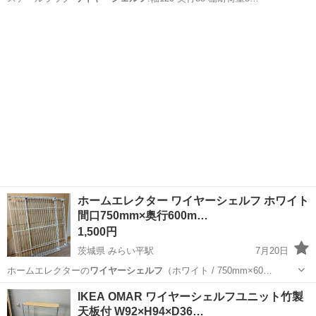
東京
小平市
一橋学園駅
収納家具
ホームエレクター ワイヤーシェルフ ホワイト
間口750mm×奥行600m…
1,500円
茨城県 みらい平駅
7月20日
ホームエレクターの
ワイヤーシェルフ
（ホワイト / 750mm×60…
茨城
つくばみらい市
みらい平駅
収納家具
IKEA OMAR ワイヤーシェルフユニット竹製
天板付 W92×H94×D36…
ホームエレクター