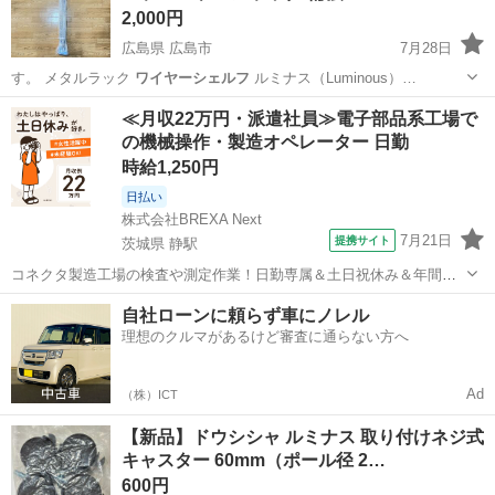
2,000円
広島県 広島市
7月28日
す。 メタルラック
ワイヤーシェルフ
ルミナス（Luminous）…
広島
広島市
収納家具
ルミナス
≪月収22万円・派遣社員≫電子部品系工場で
の機械操作・製造オペレーター 日勤
時給1,250円
日払い
株式会社BREXA Next
7月21日
提携サイト
茨城県 静駅
コネクタ製造工場の検査や測定作業！日勤専属＆土日祝休み＆年間休
日128日★クリーンルーム内作業★マイカー通勤OK＆無料駐車場あり
茨城
常陸大宮市
静駅
その他
自社ローンに頼らず車にノレル
★就業先食堂利用可！日払い制度あり！《茨城県常陸大宮市》 人気の
理想のクルマがあるけど審査に通らない方へ
工場のお仕事 ◇コネクタ製造工...
Ad
（株）ICT
【新品】ドウシシャ ルミナス 取り付けネジ式
キャスター 60mm（ポール径 2…
600円