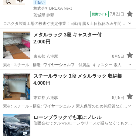
日払い
株式会社BREXA Next
7月21日
提携サイト
茨城県 静駅
コネクタ製造工場の検査や測定作業！日勤専属＆土日祝休み＆年間休
日128日★クリーンルーム内作業★マイカー通勤OK＆無料駐車場あり
茨城
常陸大宮市
静駅
その他
メタルラック 3段 キャスター付
★就業先食堂利用可！日払い制度あり！《茨城県常陸大宮市》 人気の
2,000円
工場のお仕事 ◇コネクタ製造工...
東京都 八潮駅
8月5日
素材: スチール - 構造:
ワイヤーシェルフ
- 付属品: キャスター 素人…
東京
葛飾区
八潮駅
収納家具
スチールラック 3段 メタルラック 収納棚
4,000円
東京都 八潮駅
8月5日
素材: スチール - 構造:
ワイヤーシェルフ
素人保管のため神経質な方は
ご…
東京
葛飾区
八潮駅
収納家具
メタルラック
ローンブラックでも車にノレル
信販会社でクルマのローンやリースが通らなくてもクル
マをご利用いただけるサービスがあります！