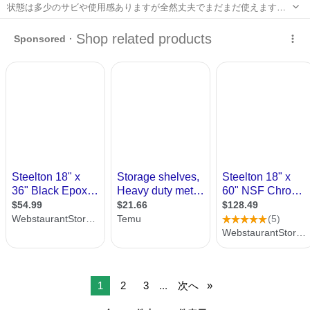
状態は多少のサビや使用感ありますが全然丈夫でまだまだ使えます！
対価重など詳しいスペックはエレクターの公式サイトなどでお調べ下
千葉
山武郡
芝山千代田駅
オフィス用家具
エレクター
さいm(_ _)m H1900 W1200 D450 付属物も全てあります アクリルパネ
ル...
1
2
3
...
次へ