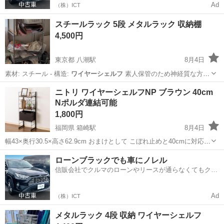
Ad
（株）ICT
スチールラック 5段 メタルラック 収納棚
4,500円
東京都 八潮駅
8月4日
素材: スチール - 構造:
ワイヤーシェルフ
素人保管のため神経質な方は
ご…
東京
葛飾区
八潮駅
収納家具
メタルラック
ニトリ ワイヤーシェルフNP ブラウン 40cm
Nポルダ連結可能
1,800円
福岡県 箱崎駅
8月4日
幅43×奥行30.5×高さ62.9cm おまけとして こぼれ止めと40cmに対応し
た収納棚をそれぞれひとつ付属します スチールシェルフ スチールラ
福岡
福岡市
箱崎駅
収納家具
ポルダ
ローンブラックでも車にノレル
ック nitori
信販会社でクルマのローンやリースが通らなくてもクル
マをご利用いただけるサービスがあります！
Ad
（株）ICT
メタルラック 4段 収納 ワイヤーシェルフ