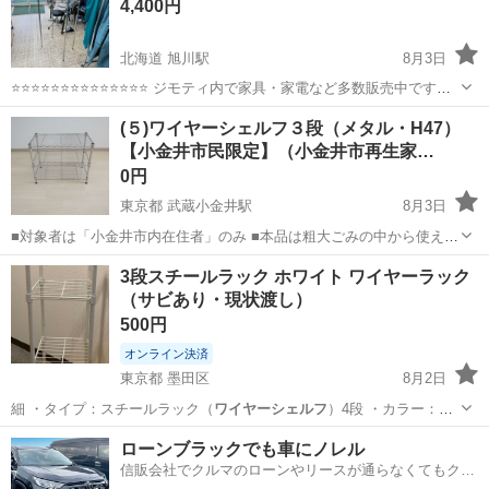
4,400円
北海道 旭川駅
8月3日
⭐⭐⭐⭐⭐⭐⭐⭐⭐⭐⭐⭐⭐⭐ ジモティ内で家具・家電など多数販売中です
⭐⭐⭐⭐⭐⭐⭐⭐⭐⭐⭐⭐⭐⭐ 【商品説明】 サイズ(約)幅60cm 奥行40cm 高
北海道
旭川市
旭川駅
収納家具
ワイヤーシェルフ
(５)ワイヤーシェルフ３段（メタル・H47）
138cm 中古品の為、多少のキズ汚...
【小金井市民限定】（小金井市再生家…
0円
東京都 武蔵小金井駅
8月3日
■対象者は「小金井市内在住者」のみ ■本品は粗大ごみの中から使える
ものを修繕した再生家具です。 ■サイズ：幅59×奥行34×高さ
東京
小金井市
武蔵小金井駅
収納家具
引渡し
3段スチールラック ホワイト ワイヤーラック
47（cm） ■重量：4.1（kg） ■状態：目立った傷なし。コンパクト
（サビあり・現状渡し）
で、どこに置い...
500円
オンライン決済
東京都 墨田区
8月2日
細 ・タイプ：スチールラック（
ワイヤーシェルフ
）4段 ・カラー：ホ
ワイト（白…
東京
墨田区
収納家具
ローンブラックでも車にノレル
信販会社でクルマのローンやリースが通らなくてもクル
マをご利用いただけるサービスがあります！