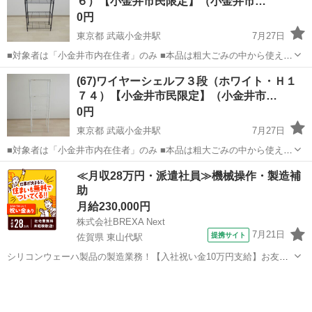
６）【小金井市民限定】（小金井市…
0円
東京都 武蔵小金井駅
7月27日
■対象者は「小金井市内在住者」のみ ■本品は粗大ごみの中から使える
ものを修繕した再生家具です。 ■サイズ：幅64×奥行30×高さ
東京
小金井市
武蔵小金井駅
収納家具
引渡し
(67)ワイヤーシェルフ３段（ホワイト・Ｈ１
116（cm） ■重量：5.4（kg） ■状態：目立った傷なし。丈夫なつくり
７４）【小金井市民限定】（小金井市…
のスチール...
0円
東京都 武蔵小金井駅
7月27日
■対象者は「小金井市内在住者」のみ ■本品は粗大ごみの中から使える
ものを修繕した再生家具です。 ■サイズ：幅61×奥行41×高さ
東京
小金井市
武蔵小金井駅
収納家具
引渡し
≪月収28万円・派遣社員≫機械操作・製造補
174（cm） ■重量：11.0（kg） ■状態：目立った傷なし。白一色でど
助
んな部屋に...
月給230,000円
株式会社BREXA Next
7月21日
提携サイト
佐賀県 東山代駅
シリコンウェーハ製品の製造業務！【入社祝い金10万円支給】お友達
やカップルとの応募OK◎年間休日129日＆休出なしでプライベート充
佐賀
伊万里市
東山代駅
その他
実♪業務はクリーンルームで快適作業◎自社正社員登用制度あり★1食
300円～の格安食堂あり！《佐...