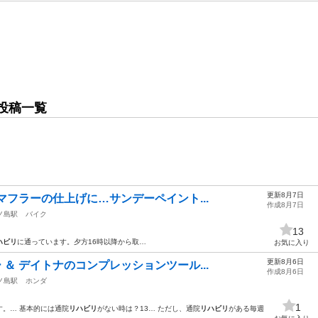
投稿一覧
更新8月7日
マフラーの仕上げに…サンデーペイント...
作成8月7日
ノ島駅
バイク
13
ハビリ
に通っています。夕方16時以降から取…
お気に入り
更新8月6日
 ＆ デイトナのコンプレッションツール...
作成8月6日
ノ島駅
ホンダ
1
す。… 基本的には通院
リハビリ
がない時は？13… ただし、通院
リハビリ
がある毎週