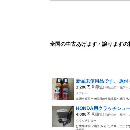
全国の中古あげます・譲りますの
新品未使用品です。 原付
1,280円
和歌山
和歌山市
紀伊中
スプレー
毎週火曜日と金曜日は生協病院へ通院
リ
HONDA用クラッチシュー
4,000円
和歌山
和歌山市
紀伊中
クラッチシュー
は生協病院へ通院
リハビリ
に通っていま
火曜日…