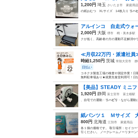
1,200円
埼玉
さいたま市
家庭用
の紙おむつ XLサイズ 14枚入り
リハ
アルインコ 自走式ウォーカ
2,000円
大阪
堺市
栂・美木多駅
クが低く、高齢者の方の運動不足解消や
≪月収22万円・派遣社員
時給1,250円
茨城
常陸大宮市
静
日払い
コネクタ製造工場の検査や測定作業！日勤
無料駐車場あり★就業先食堂利用可！日払
【美品】STEADY ミニフ
1,920円
静岡
富士宮市
富士根駅
、自宅での運動・
リハビリ
・ながら運動に
紙パンツ１ Ｍサイズ 
800円
北海道
江別市
家庭用品
各１個の価格です。 取引場所：セイコー
引ください。 ノークレームノーリターン