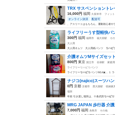
TRX サスペンショント
16,000円
福岡
久留米市
フィット
オンライン決済
配送可
、アスリートはもちろん、運動初心者や
ライフリーうす型軽快パン
300円
福岡
福岡市
福大前駅
その
大人用
大人用オムツ 大人用紙パンツ
リハビ
介護オムツMサイズセッ
800円
東京
国立市
谷保駅
家庭用
ライフリーリハビリパンツ
ライフリー
リハビリ
パンツM14✖️… １ 
ナジコ(najico)スーツハ
0円
京都
京都市
西大路駅
収納家
場所
年前 引き渡し場所は、十条武田
リハビリ
MRG JAPAN 歩行器 介
7,000円
福岡
糸島市
その他