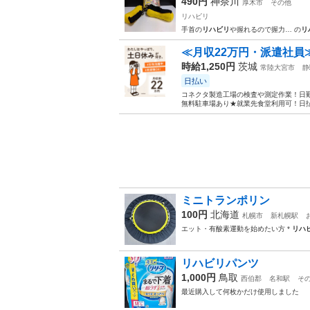
490円
神奈川
厚木市
その他
リハビリ
手首の
リハビリ
や握れるので握力… の
リ
≪月収22万円・派遣社員
時給1,250円
茨城
常陸大宮市
静
日払い
コネクタ製造工場の検査や測定作業！日勤
無料駐車場あり★就業先食堂利用可！日払
ミニトランポリン
100円
北海道
札幌市
新札幌駅
エット・有酸素運動を始めたい方 *
リハ
リハビリパンツ
1,000円
鳥取
西伯郡
名和駅
そ
最近購入して何枚かだけ使用しました