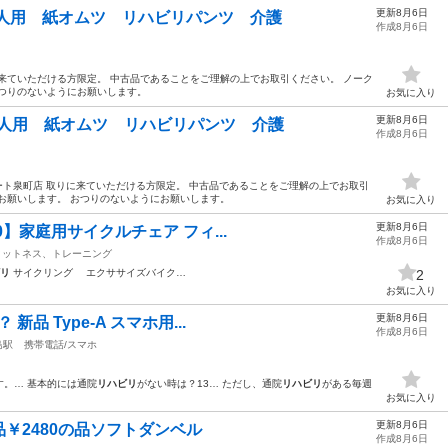
更新8月6日
大人用 紙オムツ リハビリパンツ 介護
作成8月6日
来ていただける方限定。 中古品であることをご理解の上でお取引ください。 ノーク
おつりのないようにお願いします。
お気に入り
更新8月6日
大人用 紙オムツ リハビリパンツ 介護
作成8月6日
ート泉町店 取りに来ていただける方限定。 中古品であることをご理解の上でお取引
お願いします。 おつりのないようにお願いします。
お気に入り
更新8月6日
610】家庭用サイクルチェア フィ...
作成8月6日
ィットネス、トレーニング
リ
サイクリング エクササイズバイク…
2
お気に入り
更新8月6日
品 Type-A スマホ用...
作成8月6日
島駅
携帯電話/スマホ
す。… 基本的には通院
リハビリ
がない時は？13… ただし、通院
リハビリ
がある毎週
お気に入り
更新8月6日
品￥2480の品ソフトダンベル
作成8月6日