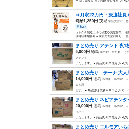
ー 折りたたみ 高さ調節 歩行補助
リハビ
≪月収22万円・派遣社員
時給1,250円
茨城
常陸大宮市
静
日払い
コネクタ製造工場の検査や測定作業！日勤
無料駐車場あり★就業先食堂利用可！日払
まとめ売り アテント 夜1
5,000円
徳島
板野郡
板野駅
そ
アテント
いたします。 ■ 商品説明 業務用
リハビリ
まとめ売り テーナ 大人用
14,000円
徳島
板野郡
板野駅
そ
大人用
ます。 ■ 商品説明 業務用
リハビリ
パンツ
まとめ売り ネピアテンダー
20,000円
徳島
板野郡
板野駅
そ
リハビリ
いたします。 ■ 商品説明 業務用
リハビリ
まとめ売り エルモアいちば