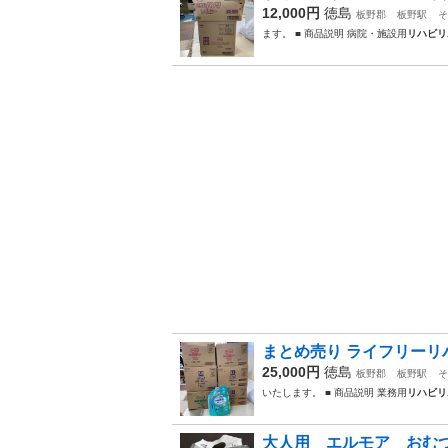
12,000円
徳島
板野郡
板野駅
そ
ます。 ■ 商品説明 病院・施設用
リハビリ
まとめ売り ライフリーリハ
25,000円
徳島
板野郡
板野駅
そ
いたします。 ■ 商品説明 業務用
リハビリ
大人用 エルモア おむつ