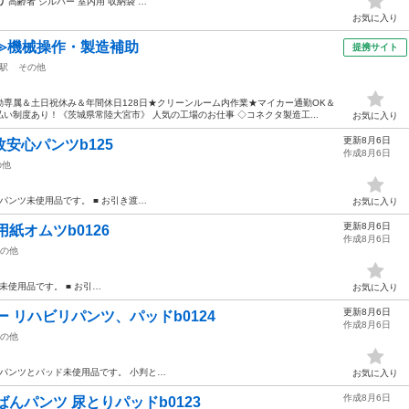
リ
高齢者 シルバー 室内用 収納袋 …
お気に入り
≫機械操作・製造補助
提携サイト
駅
その他
専属＆土日祝休み＆年間休日128日★クリーンルーム内作業★マイカー通勤OK＆
い制度あり！《茨城県常陸大宮市》 人気の工場のお仕事 ◇コネクタ製造工...
お気に入り
更新8月6日
枚安心パンツb125
作成8月6日
の他
パンツ未使用品です。 ■ お引き渡…
お気に入り
更新8月6日
紙オムツb0126
作成8月6日
の他
未使用品です。 ■ お引…
お気に入り
更新8月6日
 リハビリパンツ、パッドb0124
作成8月6日
の他
パンツとパッド未使用品です。 小判と…
お気に入り
作成8月6日
んパンツ 尿とりパッドb0123