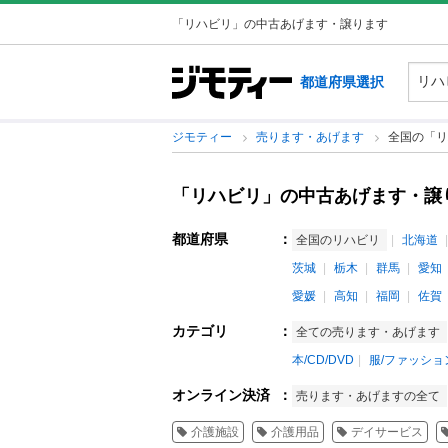
「リハビリ」の中古あげます・譲ります
都道府県選択
ジモティー
売ります・あげます
全国の「リ
「リハビリ」の中古あげます・譲
都道府県
：
全国のリハビリ
北海道
茨城
栃木
群馬
愛知
愛媛
高知
福岡
佐賀
カテゴリ
：
全ての売ります・あげます
本/CD/DVD
服/ファッショ
オンライン決済
：
売ります・あげますの全て
介護施設
介護用品
デイサービス