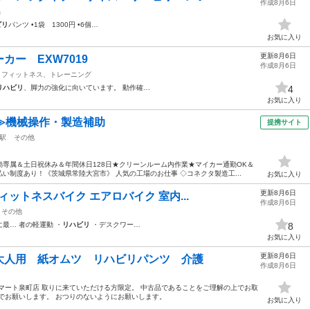
作成8月6日
品
ビリ
パンツ •1袋 1300円 •6個…
お気に入り
更新8月6日
ー EXW7019
作成8月6日
フィットネス、トレーニング
リハビリ
、脚力の強化に向いています。 動作確…
4
お気に入り
≫機械操作・製造補助
提携サイト
駅
その他
専属＆土日祝休み＆年間休日128日★クリーンルーム内作業★マイカー通勤OK＆
い制度あり！《茨城県常陸大宮市》 人気の工場のお仕事 ◇コネクタ製造工...
お気に入り
更新8月6日
ィットネスバイク エアロバイク 室内...
作成8月6日
その他
最… 者の軽運動 ・
リハビリ
・デスクワー…
8
お気に入り
更新8月6日
大人用 紙オムツ リハビリパンツ 介護
作成8月6日
マート泉町店 取りに来ていただける方限定。 中古品であることをご理解の上でお取
でお願いします。 おつりのないようにお願いします。
お気に入り