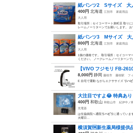
紙パンツ2 Sサイズ 
400円
北海道
江別市
家庭用品
大人用
取引場所：セイコーマート泉町店 取りに
レームノーリターンでお願いします。 
紙パンツ3 Mサイズ 
800円
北海道
江別市
家庭用品
大人用
1個の価格です。 取引場所：セイコーマ
ください。 ノークレームノーリターンで
【VIVO フジモリ FB-2
8,000円
静岡
藤枝市
藤枝駅
フ
E 自宅で運動 ながらエクササイズ
リハビ
大注目ですよ😂 特典あり？ 新
400円
和歌山
和歌山市
紀伊中ノ
充電器
は生協病院へ通院
リハビリ
に通っていま
火曜日…
横須賀🆗新生薬局様提供