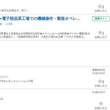
2
ハビリ
も出来ます。売り…
お気に入り
≫電子部品系工場での機械操作・製造オペレ...
提携サイト
駅
その他
1
専属＆土日祝休み＆年間休日128日★クリーンルーム内作業★マイカー通勤OK＆
い制度あり！《茨城県常陸大宮市》 人気の工場のお仕事 ◇コネクタ製造工...
お気に入り
更新8月5日
作成8月5日
おもちゃ
ビリ
やバランストレーニング用
2
お気に入り
作成8月5日
の他
お気に入り