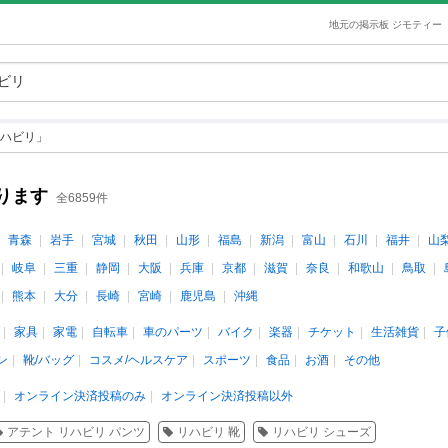
地元の掲示板 ジモティー
ハビリ」
ります
全6859件
青森
岩手
宮城
秋田
山形
福島
新潟
富山
石川
福井
山
岐阜
三重
静岡
大阪
兵庫
京都
滋賀
奈良
和歌山
鳥取
熊本
大分
長崎
宮崎
鹿児島
沖縄
家具
家電
自転車
車のパーツ
バイク
楽器
チケット
生活雑貨
子
ン
靴/バッグ
コスメ/ヘルスケア
スポーツ
食品
お酒
その他
オンライン決済投稿のみ
オンライン決済投稿以外
アテント リハビリ パンツ
リハビリ 靴
リハビリ シューズ