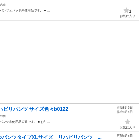
の他
パンツとパッド未使用品です。 ■ …
1
お気に入り
更新8月6日
ビリパンツ サイズ色々b0122
作成8月6日
の他
パンツ未使用品多数です。 ■ お引…
お気に入り
更新8月6日
パンツタイプXLサイズ リハビリパンツ ...