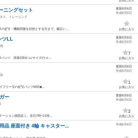
お気に入り
更新8月6日
レーニングセット
作成8月6日
ネス、トレーニング
リハビリ
・機能回復を目的とする方まで、幅広い…
お気に入り
更新8月6日
ツLL
作成8月6日
他
7
リ
パンツ 排尿2回分 LLサイズ(ウエ…
お気に入り
更新8月6日
ト
作成8月6日
品
1
ライフリー
リハビリ
パンツM30✖️…
お気に入り
更新8月6日
ンガー
作成8月6日
具
2
テーション病院近く。全日7時~21時…
お気に入り
作成8月6日
護用品 座面付き 4輪 キャスター...