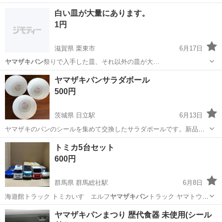
日128日★クリーンルーム内作業★マイカー通勤OK＆無料駐車場あり
茨城
常陸大宮市
静駅
その他
白い皿が大量にあります。
★就業先食堂利用可！日払い制度あり！《茨城県常陸大宮市》 人気の
1円
工場のお仕事 ◇コネクタ製造工...
滋賀県 栗東市
6月17日
ヤマザキパン
祭りで入手した皿、それ以外の皿が大…
滋賀
栗東市
生活雑貨
ヤマザキパン
ヤマザキパンサラダボール
500円
茨城県 日立駅
6月13日
ヤマザキのパンのシールを集めて交換したサラダボールです。新品未
使用です。 【大きさ】 ☀︎直径 約13㎝ ☀︎高さ 約5㎝
茨城
日立市
日立駅
食器
トミカ5台セット
600円
群馬県 群馬総社駅
6月8日
海遊館トラック トミカいすゞエルフ
ヤマザキパン
トラック ヤマトウォ
ークスルーバン…
群馬
前橋市
群馬総社駅
ミニカー
トミカ
ヤマザキパンまつり 歴代食器 未使用(シール