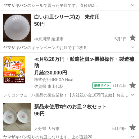
ヤマザキパン
のシールで貰った平皿です。直径約2…
愛知
豊田市
食器
ヤマザキパン
白いお皿シリーズ(2) 未使用
50円
神奈川県 綾瀬市
6月1日
ヤマザキパン
のキャンペーンのお皿です 1枚５…
神奈川
綾瀬市
食器
ヤマザキパン
≪月収28万円・派遣社員≫機械操作・製造補
助
月給230,000円
株式会社BREXA Next
7月21日
提携サイト
佐賀県 東山代駅
シリコンウェーハ製品の製造業務！【入社祝い金10万円支給】お友達
やカップルとの応募OK◎年間休日129日＆休出なしでプライベート充
佐賀
伊万里市
東山代駅
その他
新品未使用❣️白のお皿２枚セット
実♪業務はクリーンルームで快適作業◎自社正社員登用制度あり★1食
96円
300円～の格安食堂あり！《佐...
大分県 大分市
5月29日
ヤマザキパン
祭りのお皿になります。上が直径20…