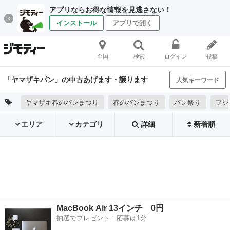
アプリならお得な情報を見逃さない！
インストール
アプリで開く
全国
検索
ログイン
投稿
「ヤマザキパン」の中古あげます・譲ります
人気キーワード
ヤマザキ春のパンまつり
春のパンまつり
パン祭り
フジ
エリア
カテゴリ
詳細
新着順
MacBook Air 13インチ 0円
抽選でプレゼント！応募は1分