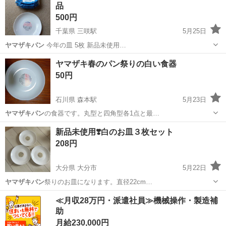
品
500円
千葉県 三咲駅
5月25日
ヤマザキパン
今年の皿 5枚 新品未使用…
千葉
船橋市
三咲駅
生活雑貨
ヤマザキパン
ヤマザキ春のパン祭りの白い食器
50円
石川県 森本駅
5月23日
ヤマザキパン
の食器です。丸型と四角型各1点と最…
石川
金沢市
森本駅
食器
パン祭り
新品未使用❣️白のお皿３枚セット
208円
大分県 大分市
5月22日
ヤマザキパン
祭りのお皿になります。直径22cm…
大分
大分市
食器
ヤマザキパン
≪月収28万円・派遣社員≫機械操作・製造補
助
月給230,000円