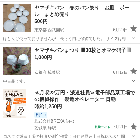
ヤマザキパン 春のパン祭り お皿 ボー
ル まとめ売り
500円
東京都 西武園駅
6月20日
ほとんど使っておりませんが、長らく自宅保管でした。 サイズは様々
です。
東京
東村山市
西武園駅
食器
ヤマザキパン
ヤマザキパンまつり 皿30枚とオマケ硝子皿
1,000円
京都府 樟葉駅
6月17日
中古品です。
京都
八幡市
樟葉駅
食器
≪月収22万円・派遣社員≫電子部品系工場で
の機械操作・製造オペレーター 日勤
時給1,250円
日払い
株式会社BREXA Next
7月21日
提携サイト
茨城県 静駅
コネクタ製造工場の検査や測定作業！日勤専属＆土日祝休み＆年間休