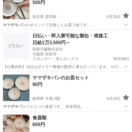
500円
埼玉県 原市駅
6月26日
ヤマザキパン
のポイントで交換したお皿３枚です。…
埼玉
上尾市
原市駅
食器
ヤマザキパン
日払い・即入寮可能な製缶・溶接工
日給1万3,500円～
特殊汽罐株式会社
大阪府 吹田市
スポンサー：求人ボックス
08月08日
【仕事内容】当社はボイラー整備や配管工事を行っています。その中
で必要な配管やボイラーの製缶作業(溶接・切断・架台等の製作)業務に
アルバイト・パート
ヤマザキパンのお皿セット
当社工場内であたっていただきます。 工場は大阪府吹田市芳野町。御
90円
堂筋線の江坂駅からの徒歩圏内にあります...
静岡県 天竜川駅
6月24日
ヤマザキパン
でもらった食器です。 未使用品。 …
静岡
浜松市
天竜川駅
食器
食器類
600円