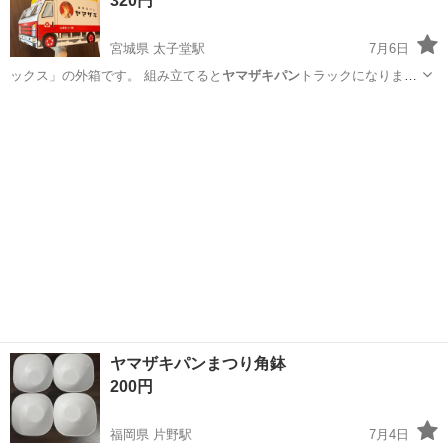
320円
方...
宮城県 太子堂駅
7月6日
ックス」の外箱です。 組み立てると
ヤマザキパン
トラックになりまし
た。 上部を開…
宮城
仙台市
太子堂駅
おもちゃ
ヤマザキパン
ヤマザキパンまつり角鉢
200円
福岡県 片野駅
7月4日