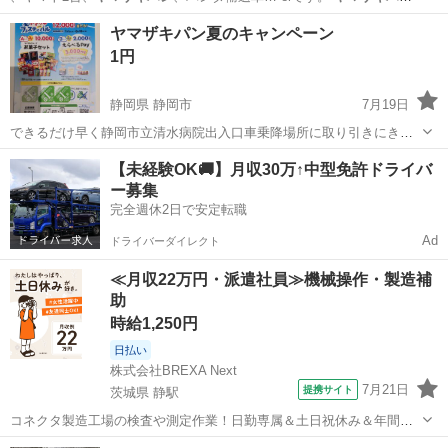
とヤマトの後ろ…
栃木
宇都宮市
東武宇都宮駅
ミニカー
ヤマザキパン
ヤマザキパン夏のキャンペーン
1円
静岡県 静岡市
7月19日
できるだけ早く静岡市立清水病院出入口車乗降場所に取り引きにきて
くれる方を最優先させていただきます。 よろしくおねがいします。
静岡
静岡市
商品券/ギフトカード
【未経験OK🚚】月収30万↑中型免許ドライバ
ー募集
完全週休2日で安定転職
Ad
ドライバーダイレクト
≪月収22万円・派遣社員≫機械操作・製造補
助
時給1,250円
日払い
株式会社BREXA Next
7月21日
提携サイト
茨城県 静駅
コネクタ製造工場の検査や測定作業！日勤専属＆土日祝休み＆年間休
日128日★クリーンルーム内作業★マイカー通勤OK＆無料駐車場あり
茨城
常陸大宮市
静駅
その他