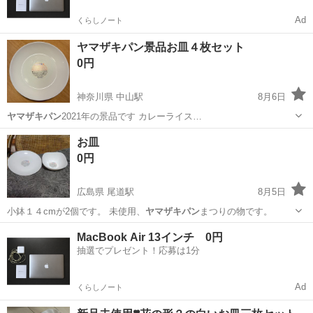
Ad
くらしノート
ヤマザキパン景品お皿４枚セット
0円
神奈川県 中山駅
8月6日
ヤマザキパン
2021年の景品です カレーライス…
神奈川
横浜市
中山駅
食器
ヤマザキパン
お皿
0円
広島県 尾道駅
8月5日
小鉢１４cmが2個です。 未使用、
ヤマザキパン
まつりの物です。
広島
尾道市
尾道駅
食器
ヤマザキパン
MacBook Air 13インチ 0円
抽選でプレゼント！応募は1分
Ad
くらしノート