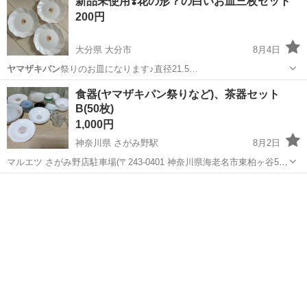
新品未使用❣️花の形？の白いお皿三枚セット
200円
大分県 大分市
8月4日
ヤマザキパン
祭りのお皿になります♪直径21.5…
大分
大分市
食器
ヤマザキパン
食器(ヤマザキパン祭りなど)、茶器セット
B(50枚)
1,000円
神奈川県 さがみ野駅
8月2日
マルエツ さがみ野店駐車場(〒243-0401 神奈川県海老名市東柏ヶ谷5-
14-6)で引き取りできる方 重いので車必須(ダンボールに入れてお渡し)
神奈川
海老名市
さがみ野駅
食器
ヤマザキパン
床下収納に長期保管されていた食器類です。 ずっとしまわれていた
も...