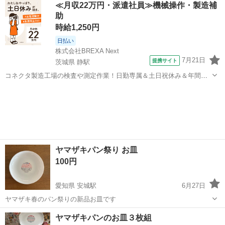
≪月収22万円・派遣社員≫機械操作・製造補
助
時給1,250円
日払い
株式会社BREXA Next
7月21日
提携サイト
茨城県 静駅
コネクタ製造工場の検査や測定作業！日勤専属＆土日祝休み＆年間休
日128日★クリーンルーム内作業★マイカー通勤OK＆無料駐車場あり
茨城
常陸大宮市
静駅
その他
★就業先食堂利用可！日払い制度あり！《茨城県常陸大宮市》 人気の
工場のお仕事 ◇コネクタ製造工...
ヤマザキパン祭り お皿
100円
愛知県 安城駅
6月27日
ヤマザキ春のパン祭りの新品お皿です
愛知
安城市
安城駅
食器
ヤマザキパン
ヤマザキパンのお皿３枚組