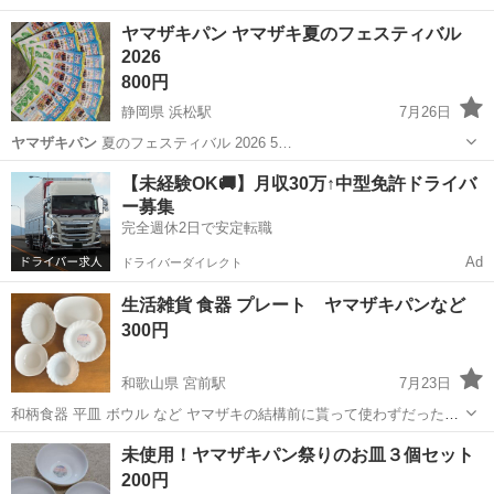
にどうでしょうか…
愛知
名古屋市
その他
ヤマザキパン
ヤマザキパン ヤマザキ夏のフェスティバル
2026
800円
静岡県 浜松駅
7月26日
ヤマザキパン
夏のフェスティバル 2026 5…
静岡
浜松市
浜松駅
その他
【未経験OK🚚】月収30万↑中型免許ドライバ
ー募集
完全週休2日で安定転職
Ad
ドライバーダイレクト
生活雑貨 食器 プレート ヤマザキパンなど
300円
和歌山県 宮前駅
7月23日
和柄食器 平皿 ボウル など ヤマザキの結構前に貰って使わずだったお
皿です 一人暮らしの方などにも☆ 今ではない少し凝ったデザインのも
和歌山
和歌山市
宮前駅
食器
ヤマザキパン
未使用！ヤマザキパン祭りのお皿３個セット
のがあります 他にもたくさん食器を出していますので、 まとめ購入大
200円
歓迎です お店をさ...