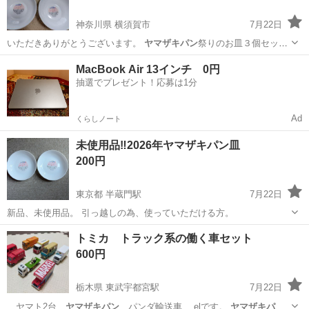
神奈川県 横須賀市
7月22日
いただきありがとうございます。
ヤマザキパン
祭りのお皿３個セット
です。昨年かお…
神奈川
横須賀市
食器
ヤマザキパン
MacBook Air 13インチ 0円
抽選でプレゼント！応募は1分
Ad
くらしノート
未使用品‼️2026年ヤマザキパン皿
200円
東京都 半蔵門駅
7月22日
新品、未使用品。 引っ越しの為、使っていただける方。
東京
千代田区
半蔵門駅
食器
トミカ トラック系の働く車セット
600円
栃木県 東武宇都宮駅
7月22日
、ヤマト2台、
ヤマザキパン
、パンダ輸送車… elです。
ヤマザキパン