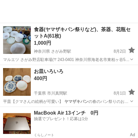
食器(ヤマザキパン祭りなど)、茶器、花瓶セ
ットA(61枚)
1,000円
神奈川県 さがみ野駅
8月2日
マルエツ さがみ野店駐車場(〒243-0401 神奈川県海老名市東柏ヶ谷5-
14-6)で引き取りできる方 重いので車必須(ダンボールに入れてお渡し)
神奈川
海老名市
さがみ野駅
食器
ヤマザキパン
お皿いろいろ
床下収納に長期保管されていた食器類です。 ずっとしまわれていた
400円
も...
千葉県 市川真間駅
8月1日
平皿【クマさんの絵柄が可愛い】
ヤマザキパン
の春のパン祭りのお皿
【白いお皿】 …
千葉
市川市
市川真間駅
食器
ヤマザキパン
MacBook Air 13インチ 0円
抽選でプレゼント！応募は1分
Ad
くらしノート