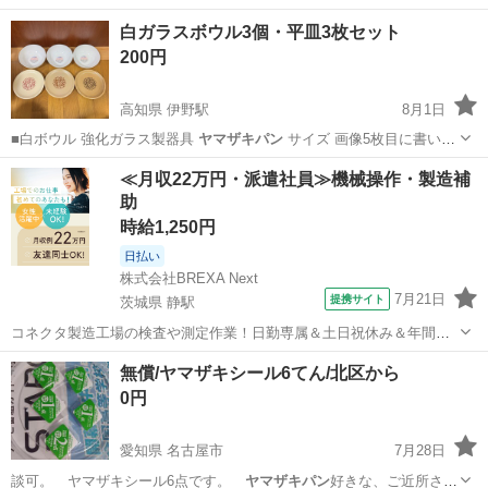
白ガラスボウル3個・平皿3枚セット
200円
高知県 伊野駅
8月1日
■白ボウル 強化ガラス製器具
ヤマザキパン
サイズ 画像5枚目に書いて
ます …
高知
吾川郡
伊野駅
食器
≪月収22万円・派遣社員≫機械操作・製造補
助
時給1,250円
日払い
株式会社BREXA Next
7月21日
提携サイト
茨城県 静駅
コネクタ製造工場の検査や測定作業！日勤専属＆土日祝休み＆年間休
日128日★クリーンルーム内作業★マイカー通勤OK＆無料駐車場あり
茨城
常陸大宮市
静駅
その他
無償/ヤマザキシール6てん/北区から
★就業先食堂利用可！日払い制度あり！《茨城県常陸大宮市》 人気の
0円
工場のお仕事 ◇コネクタ製造工...
愛知県 名古屋市
7月28日
談可。 ヤマザキシール6点です。
ヤマザキパン
好きな、ご近所さん