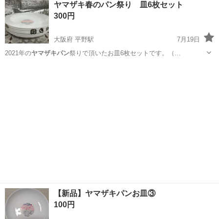
ヤマザキ春のパン祭り 皿6枚セット
★就業先食堂利用可！日払い制度あり！《茨城県常陸大宮市》 人気の
300円
工場のお仕事 ◇コネクタ製造工...
大阪府 平野駅
7月19日
2021年の
ヤマザキパン
祭りで頂いたお皿6枚セットです。（…
大阪
大阪市
平野駅
食器
パン祭り
【新品】ヤマザキパンお皿③
100円