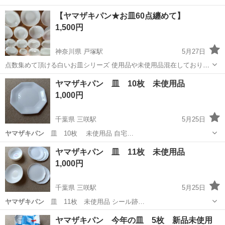
大分
大分市
食器
ヤマザキパン
【ヤマザキパン★お皿60点纏めて】
1,500円
神奈川県 戸塚駅
5月27日
点数集めて頂ける白いお皿シリーズ 使用品や未使用品混在しておりま
す 60点 重さ15kg以上あります 段ボールに緩衝材無しでつめてありま
神奈川
横浜市
戸塚駅
食器
ヤマザキパン 皿 10枚 未使用品
す 自宅近隣まで来られる方宜しくお願い致します 尚時間帯は午後～夕
1,000円
方19時頃...
千葉県 三咲駅
5月25日
ヤマザキパン
皿 10枚 未使用品 自宅…
千葉
船橋市
三咲駅
生活雑貨
ヤマザキパン 皿 11枚 未使用品
1,000円
千葉県 三咲駅
5月25日
ヤマザキパン
皿 11枚 未使用品 シール跡…
千葉
船橋市
三咲駅
生活雑貨
ヤマザキパン
ヤマザキパン 今年の皿 5枚 新品未使用