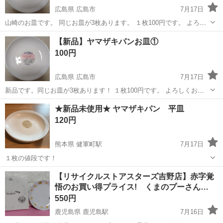
広島県 広島市
7月17日
山崎のお皿です。 同じお皿が3枚あります。 １枚100円です。 よろし
くお願いします。
広島
広島市
食器
ヤマザキパン
【新品】ヤマザキパンお皿①
100円
広島県 広島市
7月17日
新品です。同じお皿が3枚あります！ １枚100円です。 よろしくお願
いします。
広島
広島市
食器
ヤマザキパン
★新品未使用★ ヤマザキパン 平皿
120円
熊本県 健軍町駅
7月17日
１枚の値段です！
熊本
上益城郡
健軍町駅
その他
ヤマザキパン
【リサイクルストアスターズ吉野店】赤字覚
悟のお買い得プライス! くまのプーさん…
550円
鹿児島県 鹿児島駅
7月16日