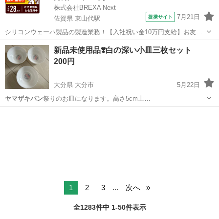
株式会社BREXA Next
7月21日
提携サイト
佐賀県 東山代駅
シリコンウェーハ製品の製造業務！【入社祝い金10万円支給】お友達
やカップルとの応募OK◎年間休日129日＆休出なしでプライベート充
佐賀
伊万里市
東山代駅
その他
新品未使用品❣️白の深い小皿三枚セット
実♪業務はクリーンルームで快適作業◎自社正社員登用制度あり★1食
200円
300円～の格安食堂あり！《佐...
大分県 大分市
5月22日
ヤマザキパン
祭りのお皿になります。高さ5cm上…
大分
大分市
食器
小皿
1
2
3
...
次へ
全1283件中 1-50件表示