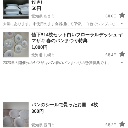
付き)
50円
愛知県 あま市
6月6日
大量にあります。未使用のまま食器棚にて保管。 白色でシンプルなデ
ザインで重宝します。 一枚50円
愛知
あま市
食器
ヤマザキパン
値下‼️14枚セット白いフローラルデッシュ ヤ
マザキ 春のパンまつり特典
1,000円
北海道 札幌市
6月4日
2023年の開催分の
ヤマザキパン
春のパンまつりの懸賞特典です。 …
北海道
札幌市
食器
春のパンまつり
パンのシールで貰ったお皿 4枚
300円
愛知県 豊田市
6月2日