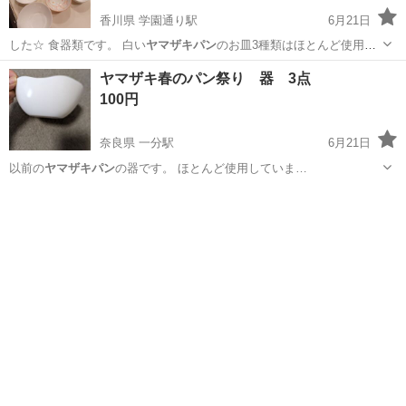
香川県 学園通り駅
6月21日
した☆ 食器類です。 白い
ヤマザキパン
のお皿3種類はほとんど使用し
ていな…
香川
木田郡
学園通り駅
食器
ヤマザキパン
ヤマザキ春のパン祭り 器 3点
100円
奈良県 一分駅
6月21日
以前の
ヤマザキパン
の器です。 ほとんど使用していま…
奈良
生駒市
一分駅
食器
ヤマザキパン