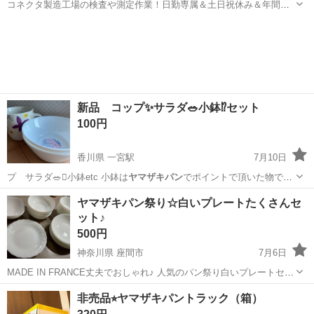
コネクタ製造工場の検査や測定作業！日勤専属＆土日祝休み＆年間休
日128日★クリーンルーム内作業★マイカー通勤OK＆無料駐車場あり
茨城
常陸大宮市
静駅
その他
★就業先食堂利用可！日払い制度あり！《茨城県常陸大宮市》 人気の
工場のお仕事 ◇コネクタ製造工...
新品 コップ✨サラダ🥗小鉢⁉️セット
100円
香川県 一宮駅
7月10日
プ サラダ🥗🫜小鉢etc 小鉢は
ヤマザキパン
でポイントで頂いた物で
す。
香川
高松市
一宮駅
食器
ヤマザキパン祭り☆白いプレートたくさんセ
ット♪
500円
神奈川県 座間市
7月6日
MADE IN FRANCE丈夫でおしゃれ♪ 人気のパン祭り白いプレートセッ
トです☆ たくさんためましたが、飾るばかりであまり出番がなく… 使
神奈川
座間市
食器
非売品⭐︎ヤマザキパントラック（箱）
用回数の少ないキレイな状態の物です。 なかなかシール集められない