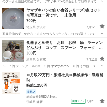
のプーさん絵皿の出品です。
ヤマザキパン
の景品として頒布されてい
たくまのプ…
鹿児島
鹿児島市
鹿児島駅
食器
くまのプーさん
ヤマザキパンの白い食器シリーズ8点セット
※写真は一例です。 未使用
700円
埼玉県 所沢市
7月12日
家族分揃わず、使わないままなのももったいないのでお譲りします。
全て未使用ではありますが、長期保管品もありますので気にされない
埼玉
所沢市
食器
食器まとめ売り お皿 お椀 鍋 ラーメン
方に。。 サラダボウル大？やサラダボウル小？、お皿など色々8点セ
どんぶり コップ スプーン フォーク …
ットです。 春のパンまつり...
300円
埼玉県 久喜駅
7月11日
ル ７個 フランダースの犬 ５個
ヤマザキパン
６個 その他 ３
個 【コップ…
埼玉
久喜市
久喜駅
食器
どんぶり
≪月収22万円・派遣社員≫機械操作・製造補
助
時給1,250円
日払い
株式会社BREXA Next
7月21日
提携サイト
茨城県 静駅