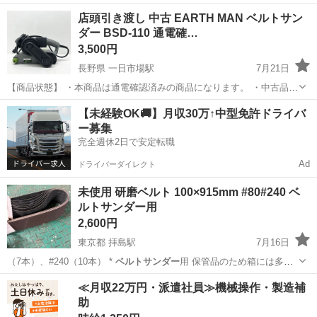
ン…
岐阜
岐阜市
名鉄岐阜駅
その他
ベルトサンダー
店頭引き渡し 中古 EARTH MAN ベルトサン
ダー BSD-110 通電確…
3,500円
長野県 一日市場駅
7月21日
【商品状態】 ・本商品は通電確認済みの商品になります。 ・中古品の
ため使用に伴うキズや汚れがございます。 ・状態等写真にてのご確認
長野
安曇野市
一日市場駅
その他
ベルトサンダー
【未経験OK🚚】月収30万↑中型免許ドライバ
をお願い致します。 ・実際の作業手順に沿った動作確認は環境がない
ー募集
為、行っておりませ...
完全週休2日で安定転職
Ad
ドライバーダイレクト
未使用 研磨ベルト 100×915mm #80#240 ベ
ルトサンダー用
2,600円
東京都 拝島駅
7月16日
（7本）、#240（10本） *
ベルトサンダー
用 保管品のため箱には多少
の汚れ…
東京
昭島市
拝島駅
その他
≪月収22万円・派遣社員≫機械操作・製造補
助