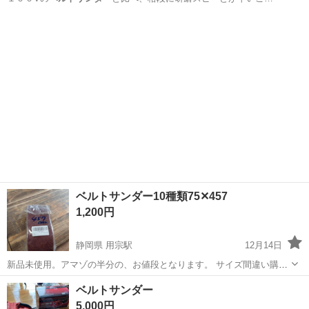
和歌山
和歌山市
紀和駅
その他
ベルトサンダー
ベルトサンダー10種類75✕457
1,200円
静岡県 用宗駅
12月14日
新品未使用。アマゾの半分の、お値段となります。 サイズ間違い購
入。 6080120.180.240.320.400.600.800.1000 の10枚 新通りへ夜来れ
静岡
静岡市
用宗駅
テーブル
ベルトサンダー
ベルトサンダー
る方
5,000円