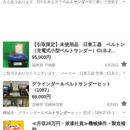
みも多少あります。DIY出来る方で
ベルトサンダー
等で磨いて塗装すれ
ばキレイになると…
広島
府中市
高木駅
テーブル
ベルトサンダー
【引取限定】未使用品 日東工器 ベルトン
（充電式小型ベルトサンダー）CLB-2…
95,000円
福岡県 戸畑駅
8月28日
ご覧頂きありがとうございます。 メーカー：日東工器 型番：CLB-20
状態：未使用品です。 店頭にてご覧下さい。 〖電気用品安全法適合に
福岡
北九州市
戸畑駅
その他
日東工器
グラインダー＆ベルトサンダーセット
関する表示〗 ①バッテリー モデル：ＢＳＬ ...
（1087）
66,000円
宮崎県 宮崎神宮駅
8月6日
機械名：グラインダー＆
ベルトサンダー
セット 型式：GBK2/YS-1…
宮崎
宮崎市
宮崎神宮駅
その他
グラインダー
≪月収28万円・派遣社員≫機械操作・製造補
助