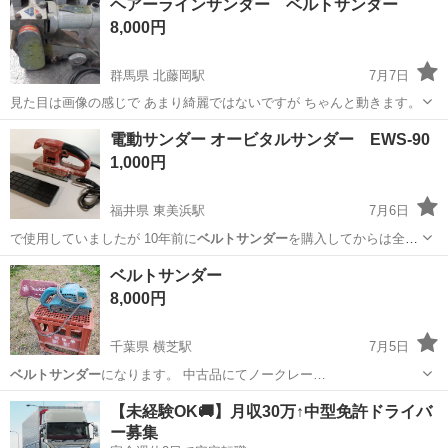
ヘアーラインサンダー ベルトサンダー
8,000円
群馬県 北藤岡駅
7月7日
見た目は画像の感じで あまり綺麗ではないですが ちゃんと動きます。
群馬
佐波郡
北藤岡駅
家具
ベルトサンダー
電動サンダー オービタルサンダー EWS-90
1,000円
福井県 東美浜駅
7月6日
で使用していましたが 10年前に
ベルトサンダー
を購入してからは全く
出番がなくなり…
福井
三方郡
東美浜駅
その他
ベルトサンダー
8,000円
千葉県 横芝駅
7月5日
ベルトサンダー
になります。 中古品にてノークレー…
千葉
山武郡
横芝駅
その他
ベルトサンダー
【未経験OK🚚】月収30万↑中型免許ドライバ
ー募集