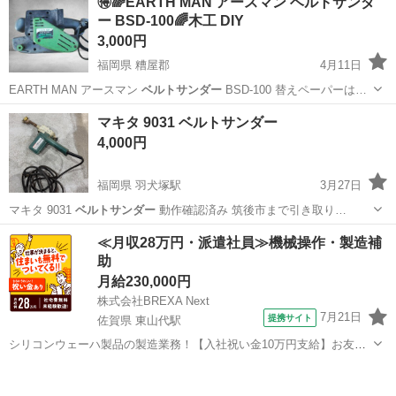
🉐🌈EARTH MAN アースマン ベルトサンダ
可能です。 ツールレス・ベルト交換: 工具を使わずに、レバー操作だ
ー BSD-100🌈木工 DIY
けで簡単にサン...
3,000円
福岡県 糟屋郡
4月11日
EARTH MAN アースマン
ベルトサンダー
BSD-100 替えペーパーは…
福岡
糟屋郡
その他
ベルトサンダー
マキタ 9031 ベルトサンダー
4,000円
福岡県 羽犬塚駅
3月27日
マキタ 9031
ベルトサンダー
動作確認済み 筑後市まで引き取り…
福岡
筑後市
羽犬塚駅
その他
ベルトサンダー
≪月収28万円・派遣社員≫機械操作・製造補
助
月給230,000円
株式会社BREXA Next
7月21日
提携サイト
佐賀県 東山代駅
シリコンウェーハ製品の製造業務！【入社祝い金10万円支給】お友達
やカップルとの応募OK◎年間休日129日＆休出なしでプライベート充
佐賀
伊万里市
東山代駅
その他
実♪業務はクリーンルームで快適作業◎自社正社員登用制度あり★1食