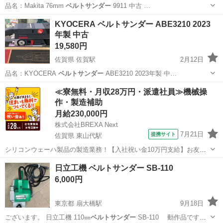
品名：Makita 76mm
ベルトサンダー
9911 中古 …
佐賀
佐賀市
佐賀駅
その他
ベルトサンダー
KYOCERA ベルトサンダー ABE3210 2023
年製 中古
19,580円
佐賀県 佐賀駅
2月12日
品名：KYOCERA
ベルトサンダー
ABE3210 2023年製 中…
佐賀
佐賀市
佐賀駅
その他
ベルトサンダー
≪寮無料・月収28万円・派遣社員≫機械操
作・製造補助
月給230,000円
株式会社BREXA Next
7月21日
提携サイト
佐賀県 東山代駅
シリコンウェーハ製品の製造業務！【入社祝い金10万円支給】お友達
やカップルとの応募OK◎年間休日129日＆休出なしでプライベート充
佐賀
伊万里市
東山代駅
その他
日立工機 ベルトサンダー SB-110
実♪業務はクリーンルームで快適作業◎自社正社員登用制度あり★1食
6,000円
300円～の格安食堂あり！《佐...
東京都 扇大橋駅
9月18日
ございます。 日立工機 110㎜
ベルトサンダー
SB-110 動作品です。