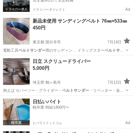
完全週休2日で安定転職
Ad
ドライバーダイレクト
新品未使用 サンディングベルト 76㎜×533㎜
450円
東京都 国分寺市
7月14日
電動工具
ベルトサンダー
用のサンディン… ドラッグスター
ベルトサン
ダー
の換えベルトと…
東京
国分寺市
その他
サンディングベルト
日立 スクリュードライバー
5,000円
埼玉県 鶴ヶ島市
7月12日
例えば セバーソー・グライダー・
ベルトサンダー
・リベッター・金切
りカッター・ソケ…
埼玉
鶴ヶ島市
その他
ビット
日払いバイト
軽作業 時給1400円〜
Ad
ヒバライドットコム