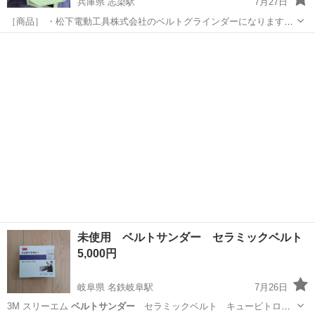
兵庫県 志染駅
7月27日
［商品］ ・松下電動工具株式会社のベルトグラインダーになります。
・ベルトサイズは915x100mmだと思います。 ・動作確認OK
兵庫
三木市
志染駅
その他
グラインダー
https://youtube.com/shorts/LGhIu58KhWU?si=AfC4...
未使用 ベルトサンダー セラミックベルト
5,000円
岐阜県 名鉄岐阜駅
7月26日
3M スリーエム
ベルトサンダー
セラミックベルト キュービトロ