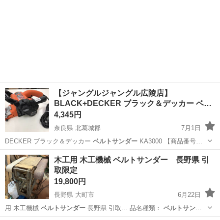
【ジャングルジャングル広陵店】
BLACK+DECKER ブラック＆デッカー ベ…
4,345円
奈良県 北葛城郡
7月1日
DECKER ブラック＆デッカー
ベルトサンダー
KA3000 【商品番号】
…
奈良
北葛城郡
その他
買取
木工用 木工機械 ベルトサンダー 長野県 引
取限定
19,800円
長野県 大町市
6月22日
用 木工機械
ベルトサンダー
長野県 引取… 品名種類：
ベルトサンダ
ー
盤面寸：縦横…