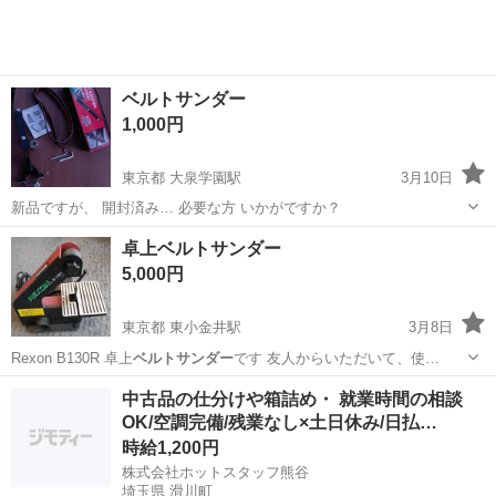
300円～の格安食堂あり！《佐...
ベルトサンダー
1,000円
東京都 大泉学園駅
3月10日
新品ですが、 開封済み… 必要な方 いかがですか？
東京
練馬区
大泉学園駅
メンテナンス用品
卓上ベルトサンダー
ベルトサンダー
5,000円
東京都 東小金井駅
3月8日
Rexon B130R 卓上
ベルトサンダー
です 友人からいただいて、使…
東京
小金井市
東小金井駅
その他
ベルトサンダー
中古品の仕分けや箱詰め・ 就業時間の相談
OK/空調完備/残業なし×土日休み/日払…
時給1,200円
株式会社ホットスタッフ熊谷
埼玉県 滑川町