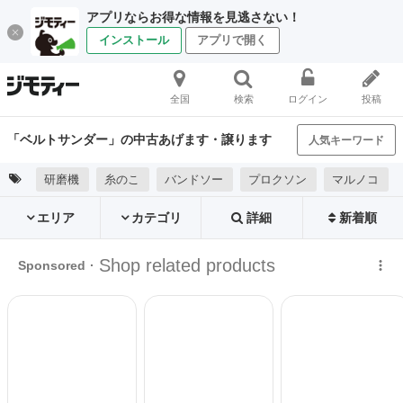
アプリならお得な情報を見逃さない！
インストール
アプリで開く
全国
検索
ログイン
投稿
「ベルトサンダー」の中古あげます・譲ります
人気キーワード
研磨機
糸のこ
バンドソー
プロクソン
マルノコ
エリア
カテゴリ
詳細
新着順