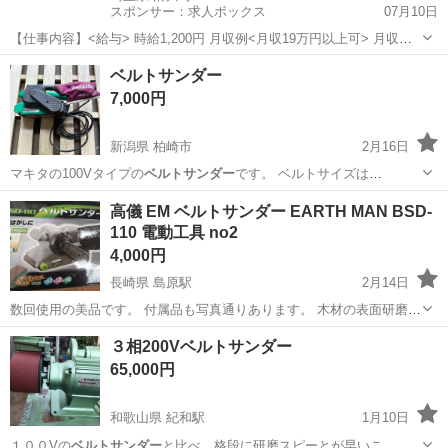
スポンサー：求人ボックス
07月10日
【仕事内容】<給与> 時給1,200円 月収例<月収19万円以上可> 月収例:
時給×7.5h×22日=198,000円 1日の実働が8時間を超えた場合:1,500円
アルバイト・パート / 派遣社員
ベルトサンダー
給料日:毎月末日 スグにお金がほしい方は!! <日払い/即払い/...
7,000円
新潟県 柏崎市
2月16日
マキタの100Vタイプの
ベルトサンダー
です。 ベルトサイズは
76×457…
新潟
柏崎市
その他
ベルトサンダー
高儀 EM ベルトサンダー EARTH MAN BSD-
110 電動工具 no2
4,000円
長崎県 島原駅
2月14日
数回使用の美品です。 付属品も写真通りあります。 木材の表面研磨に
塗装はがしに 作業台などに固定して小物の研磨に セット内容:本体
長崎
南島原市
島原駅
その他
ベルトサンダー
３相200Vベルトサンダー
×1、ダストバッグ×1、クランプ×2 電圧:AC100V、周波数:50/60Hz...
65,000円
和歌山県 紀和駅
1月10日
１００Vの
ベルトサンダー
と比べ、格段に研磨スピーとが早いこ…