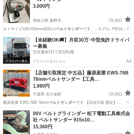
3,000円
神奈川県 秦野市
7月30日
ルトサイズ100×555mm対応の
ベルトサンダー
です。 - モデル: PBS4
…
神奈川
秦野市
その他
【未経験OK🚚】月収30万↑中型免許ドライバ
ー募集
完全週休2日で安定転職
Ad
ドライバーダイレクト
【店舗引取限定 中古品】藤原産業 EWS-76B
76mmベルトサンダー【工具…
1,990円
千葉県 北小金駅
7月28日
藤原産業 EWS-76B 76mm
ベルトサンダー
です 【店頭引取 限定】
【購…
千葉
松戸市
北小金駅
その他
ツールボックス
00V ベルトグラインダー 松下電動工具株式会
社 ベルトサンダー 915x10…
15,360円