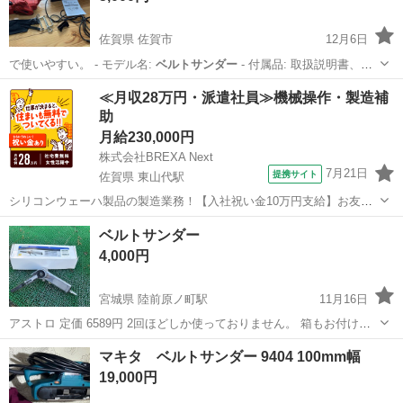
佐賀県 佐賀市
12月6日
で使いやすい。 - モデル名:
ベルトサンダー
- 付属品: 取扱説明書、ダ
スト…
佐賀
佐賀市
その他
ベルトサンダー
≪月収28万円・派遣社員≫機械操作・製造補
助
月給230,000円
株式会社BREXA Next
7月21日
提携サイト
佐賀県 東山代駅
シリコンウェーハ製品の製造業務！【入社祝い金10万円支給】お友達
やカップルとの応募OK◎年間休日129日＆休出なしでプライベート充
佐賀
伊万里市
東山代駅
その他
ベルトサンダー
実♪業務はクリーンルームで快適作業◎自社正社員登用制度あり★1食
4,000円
300円～の格安食堂あり！《佐...
宮城県 陸前原ノ町駅
11月16日
アストロ 定価 6589円 2回ほどしか使っておりません。 箱もお付けし
ます📦 中の予備ベルトも残ってます。
宮城
仙台市
陸前原ノ町駅
メンテナンス用品
マキタ ベルトサンダー 9404 100mm幅
ベルトサンダー
19,000円