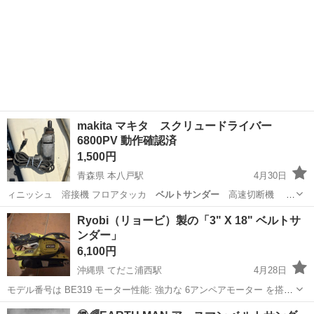
makita マキタ スクリュードライバー
6800PV 動作確認済
1,500円
青森県 本八戸駅
4月30日
ィニッシュ 溶接機 フロアタッカ
ベルトサンダー
高速切断機 カ
クノミ 充電式マ…
青森
八戸市
本八戸駅
その他
makita
Ryobi（リョービ）製の「3" X 18" ベルトサ
ンダー」
6,100円
沖縄県 てだこ浦西駅
4月28日
モデル番号は BE319 モーター性能: 強力な 6アンペアモーター を搭載
しています。 低重心設計: 狭い場所にも届きやすく、安定した操作が
沖縄
うるま市
てだこ浦西駅
その他
Ryobi