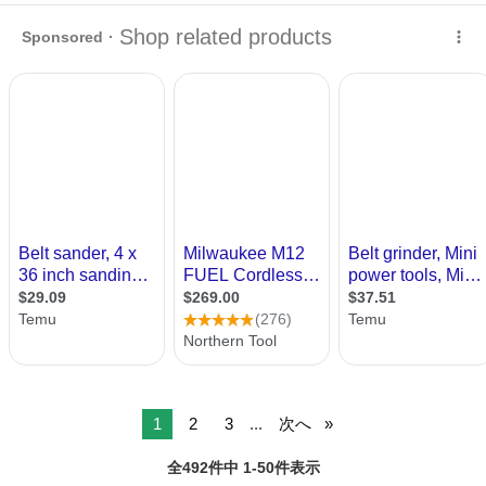
中…
東京
足立区
扇大橋駅
生活家電
ベルトサンダー
1
2
3
...
次へ
全492件中 1-50件表示