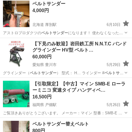
長野
大町市
その他
ベルトサンダー
ベルトサンダー
4,000円
北海道 厚別駅
6月10日
アストロプロダクツの
ベルトサンダー
になります！ 使わなくなったの
で！…
北海道
札幌市
厚別駅
その他
ベルトサンダー
【下見のみ歓迎】岩田鉄工所 N.N.T.C バンド
グラインダー HV型 ベルト…
60,000円
愛知県 豊川市
5月29日
グラインダー（
ベルトサンダー
） 型式： H… ラインダー #
ベルトサン
ダー
#岩田鉄工所…
愛知
豊川市
その他
木工機械
【引取限定】【中古】マイン SMB-E ローラ
ーミニコ 変速タイプ ハンディベ…
16,500円
福岡県 戸畑駅
5月26日
ご覧頂きありがとうございます。 メーカー：マイン 型番：SMB-E 商
品名:ローラーミニコ 状態：中古です。 店頭にてご覧下さい。 ◆ハン
福岡
北九州市
戸畑駅
その他
ハンズクラフト
ベルトサンダー替えベルト
ズクラフト戸畑店 【住所】〒804-002...
800円