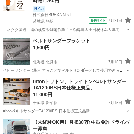
時給1,250円
日払い
株式会社BREXA Next
7月21日
提携サイト
茨城県 静駅
コネクタ製造工場の検査や測定作業！日勤専属＆土日祝休み＆年間休
日128日★クリーンルーム内作業★マイカー通勤OK＆無料駐車場あり
茨城
常陸大宮市
静駅
その他
ベルトサンダーブラケット
★就業先食堂利用可！日払い制度あり！《茨城県常陸大宮市》 人気の
1,500円
工場のお仕事 ◇コネクタ製造工...
北海道 北見市
7月16日
ベビーサンダーに取付することで
ベルトサンダー
として使用できるア
タッチメント …
北海道
北見市
その他
ベビーサンダー
tritonトリトン、トライトンベルトサンダー
TA1200BS日本仕様正規品、…
11,000円
千葉県 新柏駅
7月15日
triton
ベルトサンダー
TA1200BS 日本仕様正規品新…
千葉
柏市
新柏駅
その他
triton
【未経験OK🚚】月収30万↑中型免許ドライバ
ー募集