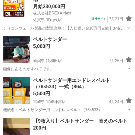
月給230,000円
株式会社BREXA Next
7月21日
提携サイト
佐賀県 東山代駅
シリコンウェーハ製品の製造業務！【入社祝い金10万円支給】お友達
やカップルとの応募OK◎年間休日129日＆休出なしでプライベート充
佐賀
伊万里市
東山代駅
その他
ベルトサンダー
実♪業務はクリーンルームで快適作業◎自社正社員登用制度あり★1食
5,000円
300円～の格安食堂あり！《佐...
新潟県 猿和田駅
7月26日
画像にあるのがすべてです。
新潟
阿賀野市
猿和田駅
その他
ベルトサンダー
ベルトサンダー用エンドレスベルト
（76×533）一式（864）
5,500円
宮崎県 宮崎神宮駅
4月24日
機械名：
ベルトサンダー
用エンドレスベルト（76×533）…
宮崎
宮崎市
宮崎神宮駅
その他
ベルトサンダー
【9枚入り】ベルトサンダー 替えのベルト
200円