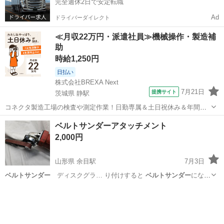
完全週休2日で安定転職
Ad
ドライバーダイレクト
≪月収22万円・派遣社員≫機械操作・製造補
助
時給1,250円
日払い
株式会社BREXA Next
7月21日
提携サイト
茨城県 静駅
コネクタ製造工場の検査や測定作業！日勤専属＆土日祝休み＆年間休
日128日★クリーンルーム内作業★マイカー通勤OK＆無料駐車場あり
茨城
常陸大宮市
静駅
その他
ベルトサンダーアタッチメント
★就業先食堂利用可！日払い制度あり！《茨城県常陸大宮市》 人気の
2,000円
工場のお仕事 ◇コネクタ製造工...
山形県 余目駅
7月3日
ベルトサンダー
ディスクグラ… り付けすると
ベルトサンダー
になる
変換ア… ラインダーが
ベルトサンダー
に変換出来ます…
山形
東田川郡
余目駅
メンテナンス用品
グラインダー