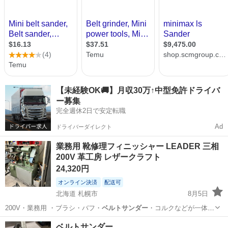
【未経験OK🚚】月収30万↑中型免許ドライバ
ー募集
完全週休2日で安定転職
Ad
ドライバーダイレクト
業務用 靴修理フィニッシャー LEADER 三相
200V 革工房 レザークラフト
24,320円
オンライン決済
配送可
北海道 札幌市
8月5日
200V・業務用 ・ブラシ・バフ・
ベルトサンダー
・コルクなどが一体に
なった本格的な…
北海道
札幌市
靴
ベルトサンダー