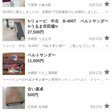
千葉県 小倉台駅
10月31日
2018年に購入しましたが、未開封で写真撮影のため開封しました。未
使用のため、あえて通電確認はしておりません。 ※基本的には現状渡
千葉
千葉市
小倉台駅
キッチン家電
ベルトサンダー
✨リョービ 中古 B-400T ベルトサンダー
しでお願いをしております。年月も経過しているため、神経質な方は
✨うるま市田場✨
ご購入をお控えください。 ※...
27,500円
沖縄県 うるま市
10月17日
リョービ 中古 B-400T
ベルトサンダー
ご覧になりたい方…
沖縄
うるま市
その他
ベルトサンダー
ベルトサンダー
11,000円
沖縄県 てだこ浦西駅
10月17日
イーバリューの
ベルトサンダー
と専用サンディングベルト、クリー
ナ…
沖縄
宜野湾市
てだこ浦西駅
家電
ベルトサンダー
古い座卓
500円
広島県 高木駅
9月27日