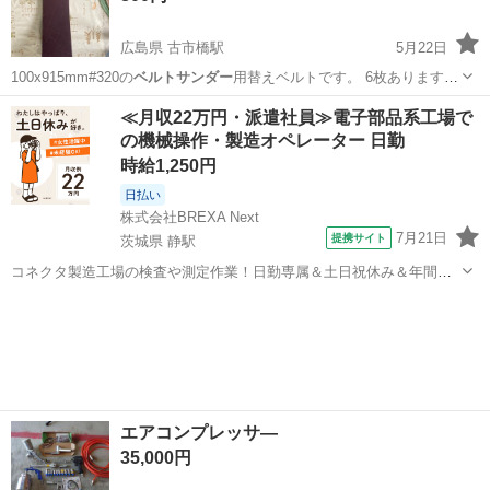
広島県 古市橋駅
5月22日
100x915mm#320の
ベルトサンダー
用替えベルトです。 6枚あります。
…
広島
広島市
古市橋駅
バッグ
ベルトサンダー
≪月収22万円・派遣社員≫電子部品系工場で
の機械操作・製造オペレーター 日勤
時給1,250円
日払い
株式会社BREXA Next
7月21日
提携サイト
茨城県 静駅
コネクタ製造工場の検査や測定作業！日勤専属＆土日祝休み＆年間休
日128日★クリーンルーム内作業★マイカー通勤OK＆無料駐車場あり
茨城
常陸大宮市
静駅
その他
★就業先食堂利用可！日払い制度あり！《茨城県常陸大宮市》 人気の
工場のお仕事 ◇コネクタ製造工...
エアコンプレッサ―
35,000円