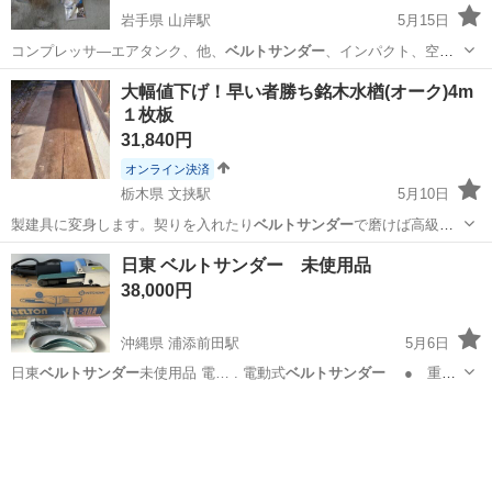
岩手県 山岸駅
5月15日
コンプレッサ―エアタンク、他、
ベルトサンダー
、インパクト、空気
入れ、塗装スプレ…
岩手
盛岡市
山岸駅
メンテナンス用品
ベルトサンダー
大幅値下げ！早い者勝ち銘木水楢(オーク)4m
１枚板
31,840円
オンライン決済
栃木県 文挟駅
5月10日
製建具に変身します。契りを入れたり
ベルトサンダー
で磨けば高級家
具に化けますよ。通常…
栃木
日光市
文挟駅
テーブル
建具
日東 ベルトサンダー 未使用品
38,000円
沖縄県 浦添前田駅
5月6日
日東
ベルトサンダー
未使用品 電… . 電動式
ベルトサンダー
● 重研
削…
沖縄
浦添市
浦添前田駅
その他
ベルトサンダー