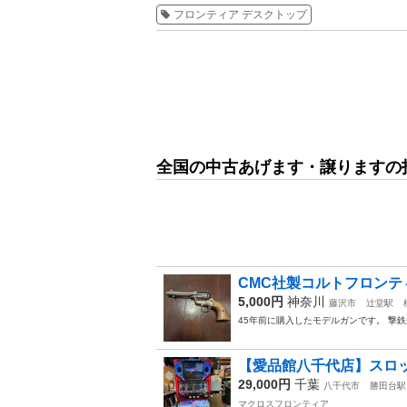
フロンティア デスクトップ
全国の中古あげます・譲りますの
CMC社製コルトフロンテ
5,000円
神奈川
藤沢市
辻堂駅
45年前に購入したモデルガンです。 撃
【愛品館八千代店】スロッ
29,000円
千葉
八千代市
勝田台駅
マクロスフロンティア