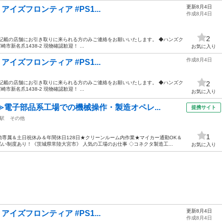
更新8月4日
R アイズフロンティア #PS1...
作成8月4日
2
記載の店舗にお引き取りに来られる方のみご連絡をお願いいたします。 ◆ハンズク
市新名爪1438-2 現物確認歓迎！ ...
お気に入り
作成8月4日
R アイズフロンティア #PS1...
記載の店舗にお引き取りに来られる方のみご連絡をお願いいたします。 ◆ハンズク
2
市新名爪1438-2 現物確認歓迎！ ...
お気に入り
≫電子部品系工場での機械操作・製造オペレ...
提携サイト
駅
その他
1
専属＆土日祝休み＆年間休日128日★クリーンルーム内作業★マイカー通勤OK＆
い制度あり！《茨城県常陸大宮市》 人気の工場のお仕事 ◇コネクタ製造工...
お気に入り
更新8月4日
R アイズフロンティア #PS1...
作成8月4日