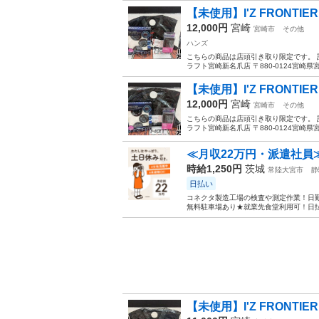
【未使用】I'Z FRONTIE
12,000円
宮崎
宮崎市
その他
ハンズ
こちらの商品は店頭引き取り限定です。 
ラフト宮崎新名爪店 〒880-0124宮崎県宮崎
【未使用】I'Z FRONTIE
12,000円
宮崎
宮崎市
その他
こちらの商品は店頭引き取り限定です。 
ラフト宮崎新名爪店 〒880-0124宮崎県宮崎
≪月収22万円・派遣社員
時給1,250円
茨城
常陸大宮市
静
日払い
コネクタ製造工場の検査や測定作業！日勤
無料駐車場あり★就業先食堂利用可！日払
【未使用】I'Z FRONTIE