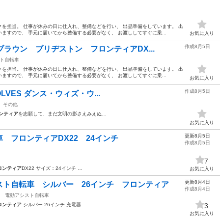
を担当。 仕事が休みの日に仕入れ、整備などを行い、 出品準備をしています。 出
ますので、 手元に届いてから整備する必要がなく、 お渡ししてすぐに乗...
お気に入り
作成8月5日
ブラウン ブリヂストン フロンティアDX...
ト自転車
を担当。 仕事が休みの日に仕入れ、整備などを行い、 出品準備をしています。 出
ますので、 手元に届いてから整備する必要がなく、 お渡ししてすぐに乗...
お気に入り
作成8月5日
WOLVES ダンス・ウィズ・ウ...
その他
ンティア
を志願して、まだ文明の影さえみえぬ…
お気に入り
更新8月5日
 フロンティアDX22 24インチ
作成8月5日
7
ロンティア
DX22 サイズ：24インチ …
お気に入り
更新8月4日
スト自転車 シルバー 26インチ フロンティア
作成8月4日
電動アシスト自転車
ロンティア
シルバー 26インチ 充電器 …
3
お気に入り