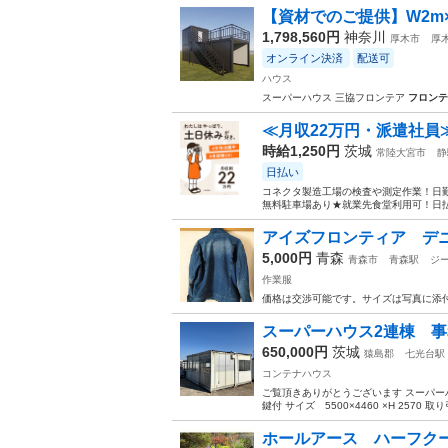
【資材でのご提供】W2m×D3
1,798,560円
神奈川
厚木市
厚
オンライン決済
配送可
ハウス
スーパーハウス 三協フロンテア
フロンテ
≪月収22万円・派遣社員
時給1,250円
茨城
常陸大宮市
静
日払い
コネクタ製造工場の検査や測定作業！日勤
無料駐車場あり★就業先食堂利用可！日払
アイズフロンティア デ
5,000円
青森
青森市
青森駅
ジ
作業服
価格は交渉可能です。サイズは写真に添
スーパーハウス2連棟 事
650,000円
茨城
猿島郡
七光台駅
コンテナハウス
ご覧頂きありがとうございます スーパ
鍵付 サイズ 5500×4460 ×H 2570 
ホールアース ハーフクー