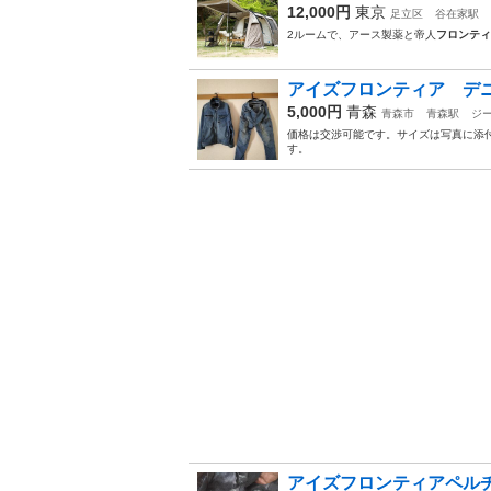
12,000円
東京
足立区
谷在家駅
2ルームで、アース製薬と帝人
フロンティ
アイズフロンティア デ
5,000円
青森
青森市
青森駅
ジ
価格は交渉可能です。サイズは写真に添
す。
アイズフロンティアペル