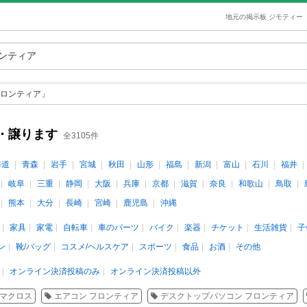
地元の掲示板 ジモティー
ロンティア」
・譲ります
全3105件
海道
青森
岩手
宮城
秋田
山形
福島
新潟
富山
石川
福井
岐阜
三重
静岡
大阪
兵庫
京都
滋賀
奈良
和歌山
鳥取
熊本
大分
長崎
宮崎
鹿児島
沖縄
家具
家電
自転車
車のパーツ
バイク
楽器
チケット
生活雑貨
子
ン
靴/バッグ
コスメ/ヘルスケア
スポーツ
食品
お酒
その他
オンライン決済投稿のみ
オンライン決済投稿以外
マクロス
エアコン フロンティア
デスクトップパソコン フロンティア