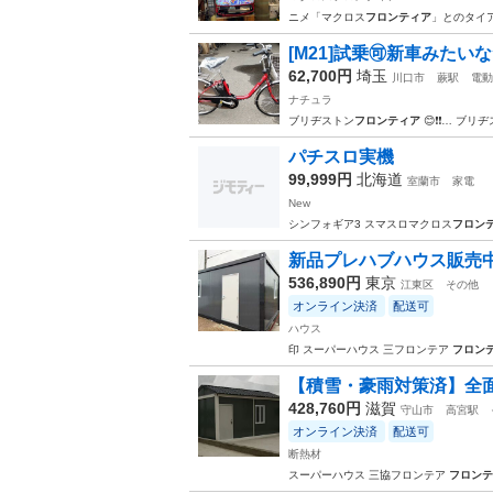
ニメ「マクロス
フロンティア
」とのタイ
[M21]試乗🉑新車みたい
62,700円
埼玉
川口市
蕨駅
電動
ナチュラ
ブリヂストン
フロンティア
😊❗️❗️… ブ
パチスロ実機
99,999円
北海道
室蘭市
家電
New
シンフォギア3 スマスロマクロス
フロン
新品プレハブハウス販売中 
536,890円
東京
江東区
その他
オンライン決済
配送可
ハウス
印 スーパーハウス 三フロンテア
フロン
【積雪・豪雨対策済】全面断
428,760円
滋賀
守山市
高宮駅
オンライン決済
配送可
断熱材
スーパーハウス 三協フロンテア
フロンテ