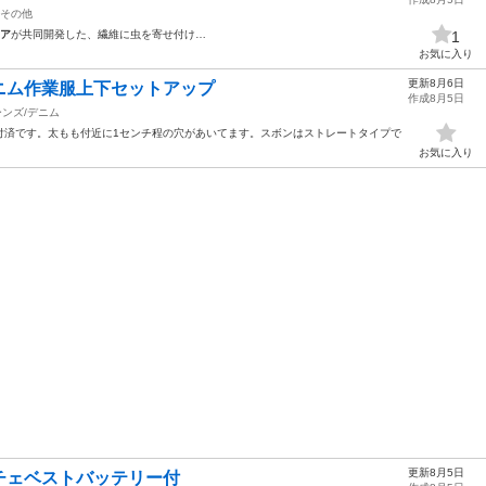
その他
ア
が共同開発した、繊維に虫を寄せ付け…
1
お気に入り
更新8月6日
ニム作業服上下セットアップ
作成8月5日
ーンズ/デニム
付済です。太もも付近に1センチ程の穴があいてます。スボンはストレートタイプで
お気に入り
更新8月5日
チェベストバッテリー付