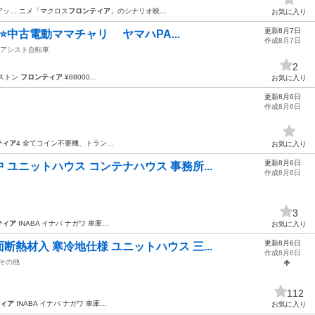
アッ… ニメ「マクロス
フロンティア
」のシナリオ映…
お気に入り
更新8月7日
な⭐️中古電動ママチャリ ヤマハPA...
作成8月7日
アシスト自転車
2
リヂストン
フロンティア
¥88000…
お気に入り
更新8月6日
作成8月6日
ティア
4 全てコイン不要機、トラン…
お気に入り
更新8月6日
ユニットハウス コンテナハウス 事務所...
作成8月6日
3
ティア
INABA イナバ ナガワ 車庫…
お気に入り
更新8月6日
熱材入 寒冷地仕様 ユニットハウス 三...
作成8月6日
その他
112
ィア
INABA イナバ ナガワ 車庫…
お気に入り