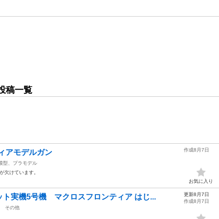
投稿一覧
作成8月7日
ィアモデルガン
模型、プラモデル
鉄が欠けています。
お気に入り
更新8月7日
ト実機5号機 マクロスフロンティア はじ...
作成8月7日
その他