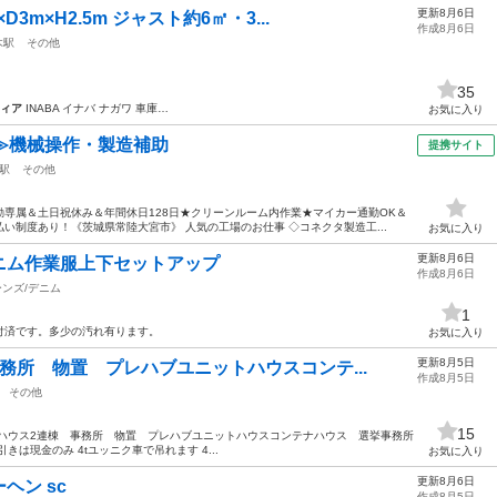
更新8月6日
m×H2.5m ジャスト約6㎡・3...
作成8月6日
木駅
その他
35
ィア
INABA イナバ ナガワ 車庫…
お気に入り
≫機械操作・製造補助
提携サイト
駅
その他
専属＆土日祝休み＆年間休日128日★クリーンルーム内作業★マイカー通勤OK＆
い制度あり！《茨城県常陸大宮市》 人気の工場のお仕事 ◇コネクタ製造工...
お気に入り
更新8月6日
ニム作業服上下セットアップ
作成8月6日
ーンズ/デニム
1
付済です。多少の汚れ有ります。
お気に入り
更新8月5日
務所 物置 プレハブユニットハウスコンテ...
作成8月5日
その他
15
ーハウス2連棟 事務所 物置 プレハブユニットハウスコンテナハウス 選挙事務所
取り引きは現金のみ 4tユッニク車で吊れます 4...
お気に入り
更新8月6日
ヘン sc
作成8月5日