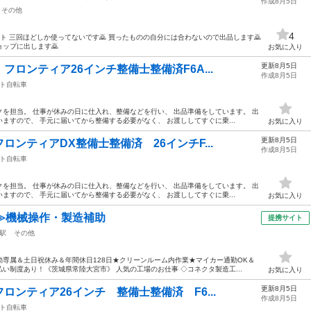
作成8月5日
その他
4
ット 三回ほどしか使ってないです🙇 買ったものの自分には合わないので出品します🙇
ップに出します🙇
お気に入り
更新8月5日
ロンティア26インチ整備士整備済F6A...
作成8月5日
ト自転車
を担当。 仕事が休みの日に仕入れ、整備などを行い、 出品準備をしています。 出
ますので、 手元に届いてから整備する必要がなく、 お渡ししてすぐに乗...
お気に入り
更新8月5日
ンティアDX整備士整備済 26インチF...
作成8月5日
ト自転車
を担当。 仕事が休みの日に仕入れ、整備などを行い、 出品準備をしています。 出
ますので、 手元に届いてから整備する必要がなく、 お渡ししてすぐに乗...
お気に入り
≫機械操作・製造補助
提携サイト
駅
その他
専属＆土日祝休み＆年間休日128日★クリーンルーム内作業★マイカー通勤OK＆
い制度あり！《茨城県常陸大宮市》 人気の工場のお仕事 ◇コネクタ製造工...
お気に入り
更新8月5日
ンティア26インチ 整備士整備済 F6...
作成8月5日
ト自転車