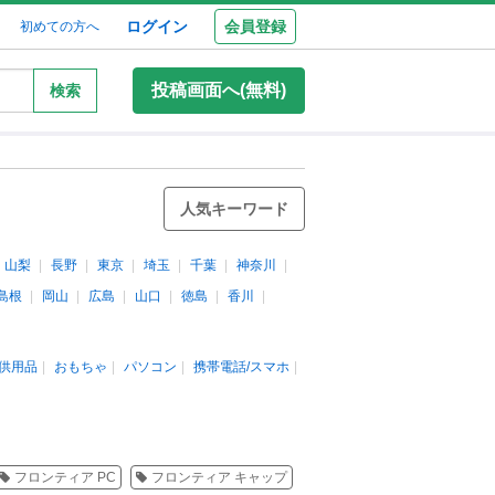
ログイン
会員登録
初めての方へ
投稿画面へ(無料)
検索
人気キーワード
山梨
長野
東京
埼玉
千葉
神奈川
島根
岡山
広島
山口
徳島
香川
供用品
おもちゃ
パソコン
携帯電話/スマホ
フロンティア PC
フロンティア キャップ