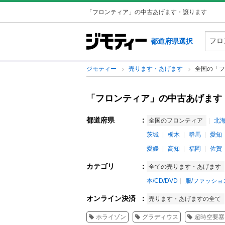
「フロンティア」の中古あげます・譲ります
都道府県選択
ジモティー
売ります・あげます
全国の「フ
「フロンティア」の中古あげます
都道府県
：
全国のフロンティア
北
茨城
栃木
群馬
愛知
愛媛
高知
福岡
佐賀
カテゴリ
：
全ての売ります・あげます
本/CD/DVD
服/ファッショ
オンライン決済
：
売ります・あげますの全て
ホライゾン
グラディウス
超時空要塞