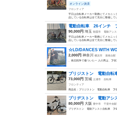
オンライン決済
フロンティア
平日は自転車メーカー勤務にてメカニック
品している自転車は全て充分に整備してい
電動自転車 26インチ 
90,000円
埼玉
朝霞市
電動アシス
平日は自転車メーカー勤務にてメカニック
品している自転車は全て充分に整備してい
☆LD/DANCES WITH 
2,000円
神奈川
横浜市
港南台駅
、南北戦争で傷ついた一 人の男は、
フロ
ブリジストン 電動自転車
73,000円
茨城
土浦市
自転車
フロンティア
商品名：ブリジストン 電動自転車
フ
ブリヂストン 電動アシ
80,000円
大阪
豊中市
千里中央駅
ブリヂストン 電動アシスト自転車
フ