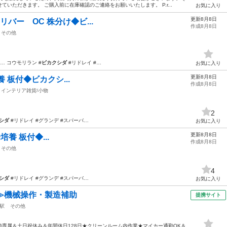
いただきます。 ご購入前に在庫確認のご連絡をお願いいたします。 P.r...
お気に入り
更新8月8日
ーバンリバー OC 株分け◆ビ...
作成8月8日
その他
 コウモリラン #
ビカクシダ
#リドレイ #…
お気に入り
更新8月8日
胞子培養 板付◆ビカクシ...
作成8月8日
インテリア雑貨/小物
2
シダ
#リドレイ #グランデ #スパーバ…
お気に入り
更新8月8日
 胞子培養 板付◆...
作成8月8日
その他
4
シダ
#リドレイ #グランデ #スパーバ…
お気に入り
≫機械操作・製造補助
提携サイト
駅
その他
専属＆土日祝休み＆年間休日128日★クリーンルーム内作業★マイカー通勤OK＆