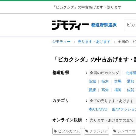
「ビカクシダ」の中古あげます・譲ります
都道府県選択
ジモティー
売ります・あげます
全国の「ビ
「ビカクシダ」の中古あげます・
都道府県
：
全国のビカクシダ
北海
茨城
栃木
群馬
愛知
愛媛
高知
福岡
佐賀
カテゴリ
：
全ての売ります・あげます
本/CD/DVD
服/ファッショ
オンライン決済
：
売ります・あげますの全て
ビフルカツム
チランジア
シンゴニウ