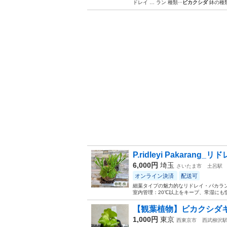
ドレイ … ラン 種類···
ビカクシダ
鉢の種類
P.ridleyi Pakaran
6,000円
埼玉
さいたま市
土呂駅
オンライン決済
配送可
細葉タイプの魅力的なリドレイ・パカラ
室内管理：20℃以上をキープ、常湿にも
【観葉植物】ビカクシダ
1,000円
東京
西東京市
西武柳沢