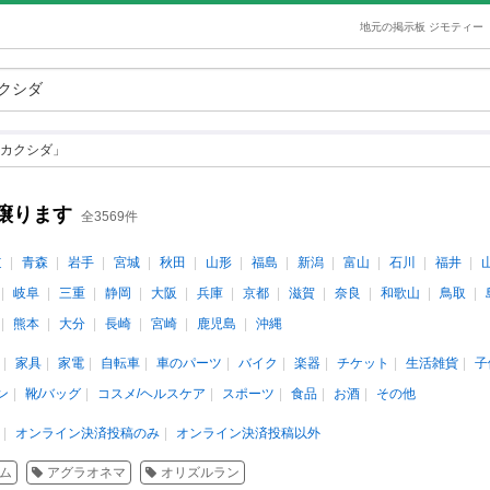
地元の掲示板 ジモティー
カクシダ」
譲ります
全3569件
道
青森
岩手
宮城
秋田
山形
福島
新潟
富山
石川
福井
岐阜
三重
静岡
大阪
兵庫
京都
滋賀
奈良
和歌山
鳥取
熊本
大分
長崎
宮崎
鹿児島
沖縄
家具
家電
自転車
車のパーツ
バイク
楽器
チケット
生活雑貨
子
ン
靴/バッグ
コスメ/ヘルスケア
スポーツ
食品
お酒
その他
オンライン決済投稿のみ
オンライン決済投稿以外
ム
アグラオネマ
オリズルラン