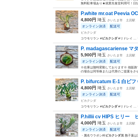
無料駐車場あり★就業先食堂利用可！日払
P.white mr.oat Peevia
4,800円
埼玉
さいたま市
土呂駅
オンライン決済
配送可
ビカクシダ
コウモリラン #
ビカクシダ
#リドレイ … ラ
P. madagascariens
5,900円
埼玉
さいたま市
土呂駅
オンライン決済
配送可
※在庫は随時変動しております※ 他販
の場合は同等株または代替のご提案をさせて
P. bifurcatum E-1 
4,800円
埼玉
さいたま市
土呂駅
オンライン決済
配送可
ビカクシダ
コウモリラン #
ビカクシダ
#リドレイ … ラ
P.hillii cv HIPS 
4,000円
埼玉
さいたま市
土呂駅
オンライン決済
配送可
・属名ウラボシ科
ビカクシダ
属 胞子葉は