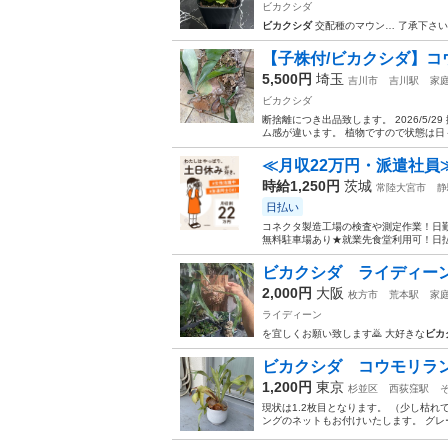
ビカクシダ
ビカクシダ
交配種のマウン… 了承下さ
【子株付/ビカクシダ】
5,500円
埼玉
吉川市
吉川駅
家
ビカクシダ
断捨離につき出品致します。 2026/5/
ム感が違います。 植物ですので状態は
≪月収22万円・派遣社員
時給1,250円
茨城
常陸大宮市
静
日払い
コネクタ製造工場の検査や測定作業！日勤
無料駐車場あり★就業先食堂利用可！日払
ビカクシダ ライディー
2,000円
大阪
枚方市
荒本駅
家
ライディーン
を宜しくお願い致します🙇 大好きな
ビカ
ビカクシダ コウモリラ
1,200円
東京
杉並区
西荻窪駅
現状は1.2枚目となります。 （少し枯
ングのネットもお付けいたします。 グレ