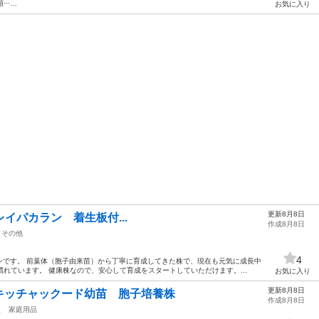
···…
お気に入り
更新8月8日
g_リドレイパカラン 着生板付...
作成8月8日
その他
4
ンです。 前葉体（胞子由来苗）から丁寧に育成してきた株で、現在も元気に成長中
慣れています。 健康株なので、安心して育成をスタートしていただけます。...
お気に入り
更新8月8日
キッチャックード幼苗 胞子培養株
作成8月8日
駅
家庭用品