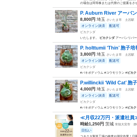
の場合は同等株または代替のご提案をさせて
P. Auburn River ア
8,800円
埼玉
さいたま市
土呂駅
オンライン決済
配送可
ビカクシダ
いたします。
ビカクシダ
アーバンリバー…
P. holttumii ‘Thin’ 
3,800円
埼玉
さいたま市
土呂駅
オンライン決済
配送可
ビカクシダ
#パキポディウム #コウモリラン #
ビカク
P.willinckii ‘Wild Cat’
4,000円
埼玉
さいたま市
土呂駅
オンライン決済
配送可
ビカクシダ
#パキポディウム #コウモリラン #
ビカク
≪月収22万円・派遣社員
時給1,250円
茨城
常陸大宮市
静
日払い
コネクタ製造工場の検査や測定作業！日勤