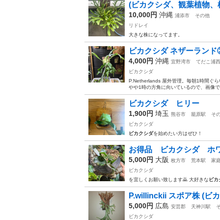
(ビカクシダ、観葉植物、
10,000円
沖縄
浦添市
その他
リドレイ
大きな株になってます。
ビカクシダ ネザーランド
4,000円
沖縄
宜野湾市
てだこ浦
ビカクシダ
P.Netherlands 屋外管理。毎朝1
やや1時の方角に向いているので、画像で
ビカクシダ ヒリー
1,900円
埼玉
熊谷市
籠原駅
そ
ビカクシダ
ビカクシダ
を始めたい方はぜひ！
お得品 ビカクシダ ホ
5,000円
大阪
枚方市
荒本駅
家
ビカクシダ
を宜しくお願い致します🙇 大好きな
ビカ
P.willinckii スポア株 (
5,000円
広島
安芸郡
天神川駅
ビカクシダ