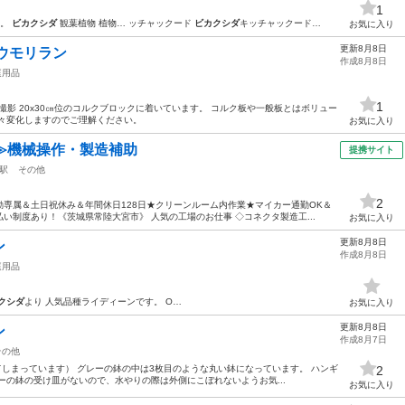
1
い。
ビカクシダ
観葉植物 植物… ッチャックード
ビカクシダ
キッチャックード…
お気に入り
更新8月8日
コウモリラン
作成8月8日
庭用品
1
29 撮影 20x30㎝位のコルクブロックに着いています。 コルク板や一般板とはボリュー
日々変化しますのでご理解ください。
お気に入り
≫機械操作・製造補助
提携サイト
駅
その他
2
専属＆土日祝休み＆年間休日128日★クリーンルーム内作業★マイカー通勤OK＆
い制度あり！《茨城県常陸大宮市》 人気の工場のお仕事 ◇コネクタ製造工...
お気に入り
更新8月8日
ン
作成8月8日
庭用品
クシダ
より 人気品種ライディーンです。 O…
お気に入り
更新8月8日
ン
作成8月7日
その他
れてしまっています） グレーの鉢の中は3枚目のような丸い鉢になっています。 ハンギ
2
ーの鉢の受け皿がないので、水やりの際は外側にこぼれないようお気...
お気に入り