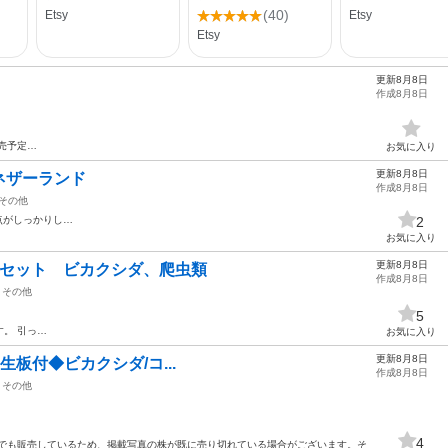
更新8月8日
作成8月8日
売予定…
お気に入り
更新8月8日
ネザーランド
作成8月8日
その他
点がしっかりし…
2
お気に入り
更新8月8日
枚セット ビカクシダ、爬虫類
作成8月8日
その他
5
。 引っ…
お気に入り
更新8月8日
レイ 着生板付◆ビカクシダ/コ...
作成8月8日
その他
4
路でも販売しているため、掲載写真の株が既に売り切れている場合がございます。そ