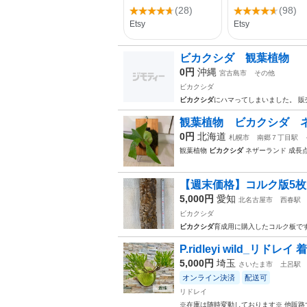
ビカクシダ 観葉植物
0円
沖縄
宮古島市
その他
ビカクシダ
ビカクシダ
にハマってしまいました。 販
観葉植物 ビカクシダ 
0円
北海道
札幌市
南郷７丁目駅
観葉植物
ビカクシダ
ネザーランド 成長
【週末価格】コルク版5
5,000円
愛知
北名古屋市
西春駅
ビカクシダ
ビカクシダ
育成用に購入したコルク板です
P.ridleyi wild_リド
5,000円
埼玉
さいたま市
土呂駅
オンライン決済
配送可
リドレイ
※在庫は随時変動しております※ 他販