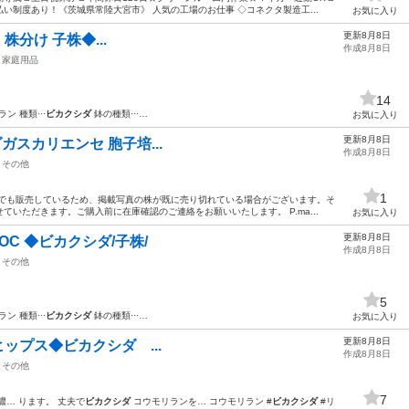
い制度あり！《茨城県常陸大宮市》 人気の工場のお仕事 ◇コネクタ製造工...
お気に入り
更新8月8日
 OC 株分け 子株◆...
作成8月8日
家庭用品
14
ン 種類···
ビカクシダ
鉢の種類···…
お気に入り
更新8月8日
e マダガスカリエンセ 胞子培...
作成8月8日
その他
1
路でも販売しているため、掲載写真の株が既に売り切れている場合がございます。そ
いただきます。ご購入前に在庫確認のご連絡をお願いいたします。 P.ma...
お気に入り
更新8月8日
白ビフ OC ◆ビカクシダ/子株/
作成8月8日
その他
5
ン 種類···
ビカクシダ
鉢の種類···…
お気に入り
更新8月8日
ヒリー ヒップス◆ビカクシダ ...
作成8月8日
その他
7
濃… ります。 丈夫で
ビカクシダ
コウモリランを… コウモリラン #
ビカクシダ
#リ