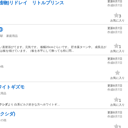
更新8月7日
植物)リドレイ リトルプリンス
作成8月7日
3
お気に入り
更新8月7日
③
作成8月7日
西駅
家庭用品
1
時間ぐらい直射浴びてます。元気です。 板幅20cmぐらいです。 貯水葉ターン中。 成長点が
は板を傾けています。（板を水平にして飾っても特に問...
お気に入り
更新8月7日
作成8月7日
の他
お気に入り
更新8月7日
ワイトギズモ
作成8月7日
庭用品
1
クシダ
より 白系ビカク好きな方へホワイトギ…
お気に入り
更新8月7日
ビカクシダ)
作成8月7日
その他
1