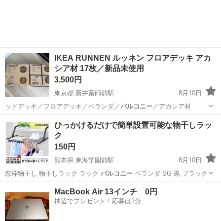
IKEA RUNNEN ルッネン フロアデッキ アカ
シア材 17枚／新品未使用
3,500円
東京都 新井薬師前駅
8月10日
ッドデッキ／フロアデッキ／ベランダ／
バルコニー
／アカシア材
東京
中野区
新井薬師前駅
その他
アカシア
ひっかけるだけで簡単設置可能な物干しラッ
ク
150円
熊本県 東海学園前駅
8月10日
窓枠物干し 物干しラック ラック
バルコニー
ベランダ SG 黒 ブラック
熊本
熊本市
東海学園前駅
洗濯用品
物干し
MacBook Air 13インチ 0円
抽選でプレゼント！応募は1分