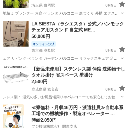
埼玉県 白岡駅
8月9日
地植え プランター お庭 ベランダ
バルコニー
庭づくり 外構 エクステ
リア 雑草…
埼玉
白岡市
白岡駅
家庭用品
LA SIESTA（ラシエスタ）公式／ハンモック
チェア用スタンド 自立式 ME…
50,000円
オンライン決済
東京都 潮見駅
8月8日
ェア リビング ベランダ ガーデン
バルコニー
リラックスチェア 足が
伸ばせる 北…
東京
江東区
潮見駅
椅子
ハンモック
【新品未使用】ステンレス製 伸縮 洗濯物干し
タオル掛け 省スペース 壁掛け
2,500円
鹿児島県 姶良市
8月8日
ンレス製： 湿気の多いお風呂場周りや
バルコニー
でも安心してお使い
いただけます。 …
鹿児島
姶良市
洗濯用品
≪寮無料・月収46万円・派遣社員≫自動車系
工場での機械操作・製造オペレーター …
時給2,050円
フジ技研株式会社 関東支店