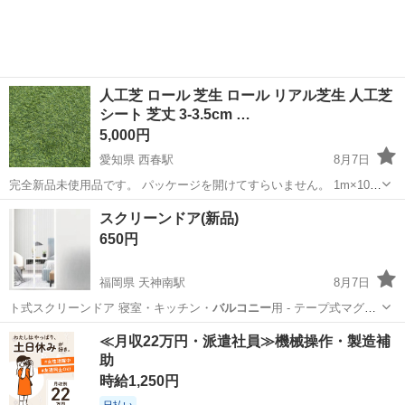
人工芝 ロール 芝生 ロール リアル芝生 人工芝
シート 芝丈 3-3.5cm …
5,000円
愛知県 西春駅
8月7日
完全新品未使用品です。 パッケージを開けてすらいません。 1m×10m
の人工芝です。 ブランド BENJJ 色 春色 屋内/屋外使用 屋外用 商品の
愛知
北名古屋市
西春駅
その他
スクリーンドア(新品)
個数 1 特徴 防火防カビ排水高密度ふかふかの厚み 【防炎素材】バー
650円
ベキ...
福岡県 天神南駅
8月7日
ト式スクリーンドア 寝室・キッチン・
バルコニー
用 - テープ式マグネ
ットソフトメッ…
福岡
福岡市
天神南駅
その他
マグネット
≪月収22万円・派遣社員≫機械操作・製造補
助
時給1,250円
日払い