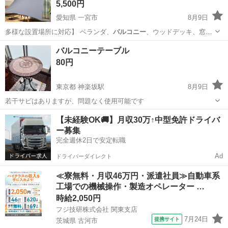
5,500円
愛知県 一宮市
8月9日
多様な設置場所に対応】 ベランダ、
バルコニー
、ウッドデッキ、窓
辺、テラス、玄関先…
愛知
一宮市
その他
バルコニーテーブル
80円
東京都 神楽坂駅
8月9日
若干サビはありますが、問題なく使用可能です
東京
新宿区
神楽坂駅
テーブル
バルコニー
【未経験OK🚚】月収30万↑中型免許ドライバ
ー募集
完全週休2日で安定転職
Ad
ドライバーダイレクト
≪寮無料・月収46万円・派遣社員≫自動車系
工場での機械操作・製造オペレーター …
時給2,050円
フジ技研株式会社 関東支店
7月24日
提携サイト
茨城県 古河市