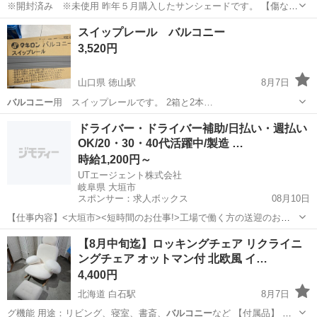
※開封済み ※未使用 昨年５月購入したサンシェードです。 【傷など
の状態】傷はありません。 【アピールポイント】開封のみ未使用で
茨城
水戸市
その他
スイップレール バルコニー
す。 【希望取引場所】見川パワーマート カスミ 【希望取引日時】
3,520円
8月 Am08:00 ～...
山口県 徳山駅
8月7日
バルコニー
用 スイップレールです。 2箱と2本…
山口
周南市
徳山駅
その他
バルコニー
ドライバー・ドライバー補助/日払い・週払い
OK/20・30・40代活躍中/製造 …
時給1,200円～
UTエージェント株式会社
岐阜県 大垣市
スポンサー：求人ボックス
08月10日
【仕事内容】<大垣市><短時間のお仕事!>工場で働く方の送迎のお仕
事 第一種普通自動車免許があればOK!残業ほぼなし <履歴書不要 オン
アルバイト・パート
【8月中旬迄】ロッキングチェア リクライニ
ライン面接OK><入社キャンペーン実施中!> <業種> 機械・精密機器・
ングチェア オットマン付 北欧風 イ…
金属 <仕事内容> 電...
4,400円
北海道 白石駅
8月7日
グ機能 用途：リビング、寝室、書斎、
バルコニー
など 【付属品】 ・