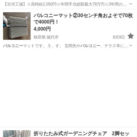
【古河工場】☆高時給2,050円☆年間手当総額最大79万円☆3年間の手
当総額169万円☆年収630万円可☆寮費無料☆大手トラックメーカーで
茨城
古河市
その他
バルコニーマット②30センチ角およそで70枚
の組立組付のお仕事☆自動車業界経験者積極採用中！！【20代でも年
で4000円！
収500万円が目指せる...
4,000円
秋田県 能代市
8月9日
バルコニー
マットです。 3… す。 玄関先や
バルコニー
、テラス等にど
う…
秋田
能代市
その他
バルコニー
折りたたみ式ガーデニングチェア 2脚セッ