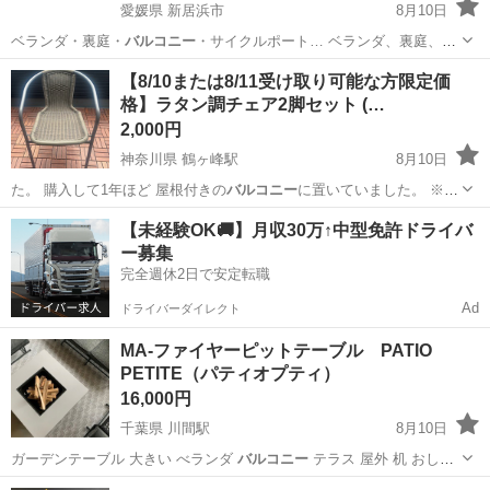
愛媛県 新居浜市
8月10日
ベランダ・裏庭・
バルコニー
・サイクルポート… ベランダ、裏庭、
バ
ルコニー
はもちろん、サイ…
愛媛
新居浜市
家庭用品
【8/10または8/11受け取り可能な方限定価
格】ラタン調チェア2脚セット (…
2,000円
神奈川県 鶴ヶ峰駅
8月10日
た。 購入して1年ほど 屋根付きの
バルコニー
に置いていました。 ※1
脚をご希望…
神奈川
横浜市
鶴ヶ峰駅
椅子
【未経験OK🚚】月収30万↑中型免許ドライバ
ー募集
完全週休2日で安定転職
Ad
ドライバーダイレクト
MA-ファイヤーピットテーブル PATIO
PETITE（パティオプティ）
16,000円
千葉県 川間駅
8月10日
ガーデンテーブル 大きい べランダ
バルコニー
テラス 屋外 机 おしゃ
れ
千葉
野田市
川間駅
テーブル