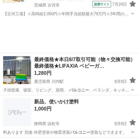
7月24日
提携サイト
茨城県 古河市
【古河工場】☆高時給2,050円☆年間手当総額最大79万円☆3年間の手
当総額169万円☆年収630万円可☆寮費無料☆大手トラックメーカーで
茨城
古河市
その他
の組立組付のお仕事☆自動車業界経験者積極採用中！！【20代でも年
収500万円が目指せる...
最終価格★本日8/7取引可能（物々交換可能）
最終価格★LIFAXIA ベビーガ…
1,280円
鹿児島県 川内駅
8月8日
子供部屋、寝室、リビング、居間、
バルコニー
、ベランダ、キッチ
ン、 幼稚園、保…
鹿児島
鹿児島市
川内駅
ベビー用品
新品、使いかけ塗料
1,000円
静岡県 浜松市
8月8日
料あります 別途 外壁塗装や物置塗装
バルコニー
塗装などできます。