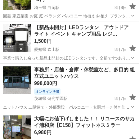
埼玉県 白岡駅
8月8日
園芸 家庭菜園 お庭 庭 ベランダ
バルコニー
地植え 鉢植え プランター
庭木 …
埼玉
白岡市
白岡駅
家庭用品
コキア
【新品未開封】LEDランタン アウトドア
ライト イベント キャンプ用品 レジ…
1,500円
愛知県 吹上駅
8月7日
事業で購入し余った新品未開封のLEDランタンです。全部で4つありま
す。1つ1500円です。
愛知
名古屋市
吹上駅
その他
事務所・店舗・倉庫・休憩室など、多目的 組
立式ユニットハウス
998,000円
オンライン決済
茨城県 研究学園駅
8月7日
ニットハウス 二階建て・外部階段・
バルコニー
・玄関ポーチ付き仕様
など、オーダーメ…
茨城
つくば市
研究学園駅
その他
ユニットハウス
大幅にお値下げしました！！ リユースのサカ
イ浦和店【E158】フィットネスミラー
6,980円