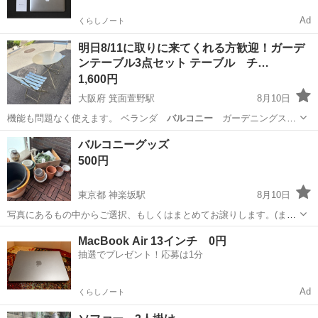
Ad
くらしノート
明日8/11に取りに来てくれる方歓迎！ガーデ
ンテーブル3点セット テーブル チ…
1,600円
大阪府 箕面萱野駅
8月10日
機能も問題なく使えます。 ベランダ
バルコニー
ガーデニングスペ
ースの一角に最適で…
大阪
箕面市
箕面萱野駅
ダイニングセット
バルコニーグッズ
500円
東京都 神楽坂駅
8月10日
写真にあるもの中からご選択、もしくはまとめてお譲りします。(まと
めてご購入いただける方優先)
東京
新宿区
神楽坂駅
家庭用品
バルコニー
MacBook Air 13インチ 0円
抽選でプレゼント！応募は1分
Ad
くらしノート