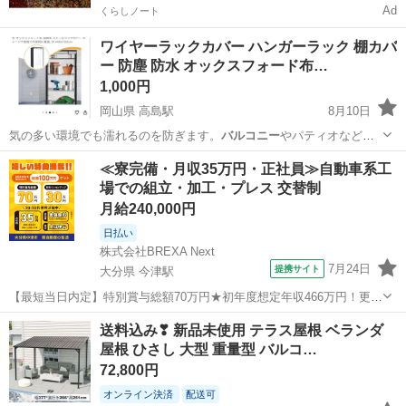
Ad
くらしノート
ワイヤーラックカバー ハンガーラック 棚カバ
ー 防塵 防水 オックスフォード布…
1,000円
岡山県 高島駅
8月10日
気の多い環境でも濡れるのを防ぎます。
バルコニー
やパティオなどの
屋外での使用にも最適…
岡山
岡山市
高島駅
その他
≪寮完備・月収35万円・正社員≫自動車系工
場での組立・加工・プレス 交替制
月給240,000円
日払い
株式会社BREXA Next
7月24日
提携サイト
大分県 今津駅
【最短当日内定】特別賞与総額70万円★初年度想定年収466万円！更新
インセンティブ30万円★無料の備品付き寮完備＆赴任旅費会社負担◎
大分
中津市
今津駅
その他
送料込み❣ 新品未使用 テラス屋根 ベランダ
業績賞与＆昇給あり！軽自動車の製造業務！ ダイハツ車の製造 大手自
屋根 ひさし 大型 重量型 バルコ…
動車メーカーである『ダイ...
72,800円
オンライン決済
配送可