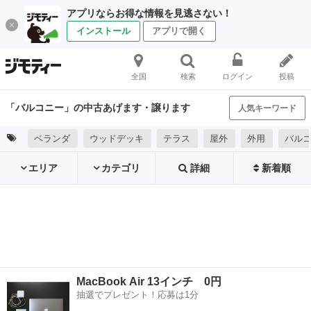
アプリならお得な情報を見逃さない！
インストール
アプリで開く
全国
検索
ログイン
投稿
「バルコニー」の中古あげます・譲ります
人気キーワード
ベランダ
ウッドデッキ
テラス
屋外
外用
バルコ
エリア
カテゴリ
詳細
新着順
MacBook Air 13インチ 0円
抽選でプレゼント！応募は1分