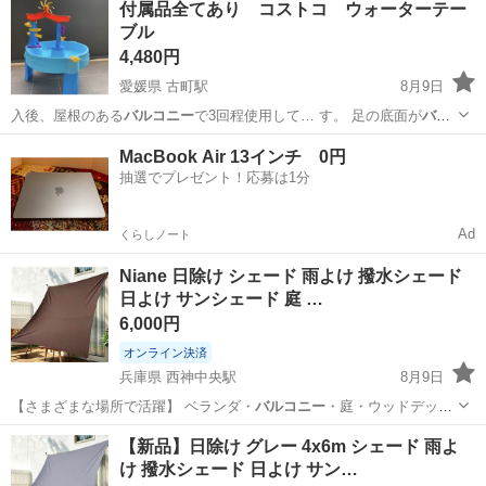
付属品全てあり コストコ ウォーターテー
ブル
4,480円
愛媛県 古町駅
8月9日
入後、屋根のある
バルコニー
で3回程使用して… す。 足の底面が
バル
コニー
とのスレで1番傷…
愛媛
松山市
古町駅
その他
MacBook Air 13インチ 0円
抽選でプレゼント！応募は1分
Ad
くらしノート
Niane 日除け シェード 雨よけ 撥水シェード
日よけ サンシェード 庭 …
6,000円
オンライン決済
兵庫県 西神中央駅
8月9日
【さまざまな場所で活躍】 ベランダ・
バルコニー
・庭・ウッドデッ
キ・テラス・玄関先・…
兵庫
神戸市
西神中央駅
家庭用品
パーゴラ
【新品】日除け グレー 4x6m シェード 雨よ
け 撥水シェード 日よけ サン…