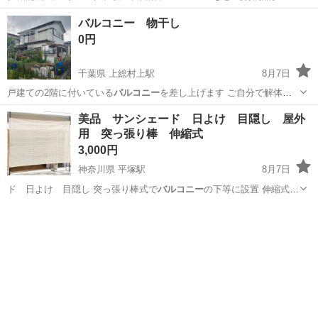
オットマン …
北海道
札幌市
白石駅
ソファ
リクライニング
バルコニー 物干し
0円
千葉県 上総村上駅
8月7日
戸建ての2階に付いている
バルコニー
を差し上げます ご自分で解体、
撤去…
千葉
市原市
上総村上駅
その他
美品 サンシェード 日よけ 目隠し 屋外
用 突っ張り棒 伸縮式
3,000円
神奈川県 平塚駅
8月7日
ド 日よけ 目隠し 突っ張り棒式で
バルコニー
の下等に設置 伸縮式で
高さ調節可能…
神奈川
平塚市
平塚駅
家庭用品