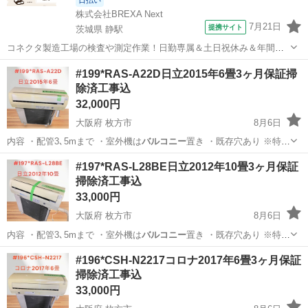
株式会社BREXA Next
7月21日
提携サイト
茨城県 静駅
コネクタ製造工場の検査や測定作業！日勤専属＆土日祝休み＆年間休
日128日★クリーンルーム内作業★マイカー通勤OK＆無料駐車場あり
茨城
常陸大宮市
静駅
その他
#199*RAS-A22D日立2015年6畳3ヶ月保証掃
★就業先食堂利用可！日払い制度あり！《茨城県常陸大宮市》 人気の
除済工事込
工場のお仕事 ◇コネクタ製造工...
32,000円
大阪府 枚方市
8月6日
内容 ・配管3､5mまで ・室外機は
バルコニー
置き ・既存穴あり ※特殊
工事（穴…
大阪
枚方市
季節、空調家電
RAS
#197*RAS-L28BE日立2012年10畳3ヶ月保証
掃除済工事込
33,000円
大阪府 枚方市
8月6日
内容 ・配管3､5mまで ・室外機は
バルコニー
置き ・既存穴あり ※特殊
工事（穴…
大阪
枚方市
季節、空調家電
RAS
#196*CSH-N2217コロナ2017年6畳3ヶ月保証
掃除済工事込
33,000円