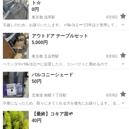
ト☆
0円
東京都 浅草駅
8月9日
引越しのため、お譲りいたします。
バルコニー
で2年ほど使用してお
りました。 問…
東京
台東区
浅草駅
椅子
バルコニー
アウトドア テーブルセット
5,000円
東京都 五反野駅
8月9日
ベランダや
バルコニー
に設置したり、コンパクトに畳めるので…
東京
足立区
五反野駅
テーブル
バルコニーシェード
50円
北海道 南郷７丁目駅
8月9日
不要になったため、取りにきてくれる方を優先にお譲りします。 去年
夏に、日差し避けに、ダイソーで買いました。
北海道
札幌市
南郷７丁目駅
その他
バルコニー
【最終】コキア苗🌱
40円