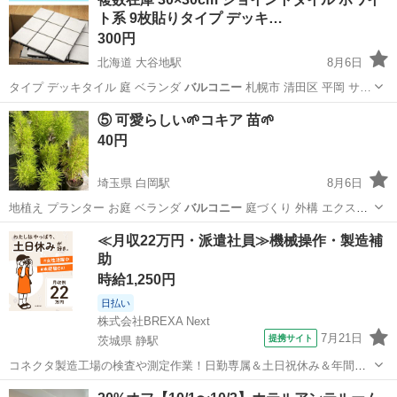
ト系 9枚貼りタイプ デッキ…
300円
北海道 大谷地駅
8月6日
タイプ デッキタイル 庭 ベランダ
バルコニー
札幌市 清田区 平岡 サ…
北海道
札幌市
大谷地駅
その他
タイル
⑤ 可愛らしい🌱コキア 苗🌱
40円
埼玉県 白岡駅
8月6日
地植え プランター お庭 ベランダ
バルコニー
庭づくり 外構 エクステ
リア 雑草…
埼玉
白岡市
白岡駅
家庭用品
コキア
≪月収22万円・派遣社員≫機械操作・製造補
助
時給1,250円
日払い
株式会社BREXA Next
7月21日
提携サイト
茨城県 静駅
コネクタ製造工場の検査や測定作業！日勤専属＆土日祝休み＆年間休
日128日★クリーンルーム内作業★マイカー通勤OK＆無料駐車場あり
茨城
常陸大宮市
静駅
その他