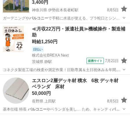
3,400円
神奈川県 伊勢佐木長者町駅
8月5日
ガーデニングや
バルコニー
で手軽に水道が使える、プラ蛇口とシン…
神奈川
横浜市
伊勢佐木長者町駅
家庭用品
≪月収22万円・派遣社員≫機械操作・製造補
助
時給1,250円
日払い
株式会社BREXA Next
7月21日
提携サイト
茨城県 静駅
コネクタ製造工場の検査や測定作業！日勤専属＆土日祝休み＆年間休
日128日★クリーンルーム内作業★マイカー通勤OK＆無料駐車場あり
茨城
常陸大宮市
静駅
その他
エスロン2層デッキ材 積水 6枚 デッキ材
★就業先食堂利用可！日払い制度あり！《茨城県常陸大宮市》 人気の
ベランダ 床材
工場のお仕事 ◇コネクタ製造工...
50,000円
長野県 上田駅
8月5日
基本仕様 特長
バルコニー
やベランダを美し… ため、キャンティ
バル
コニー
など住まいの重量…
長野
上田市
上田駅
その他
デッキ