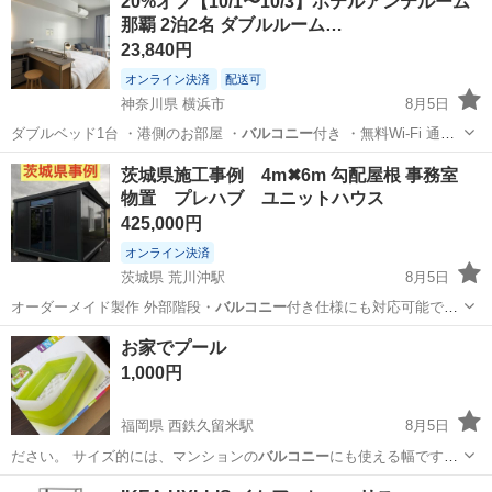
20%オフ【10/1〜10/3】ホテルアンテルーム
★就業先食堂利用可！日払い制度あり！《茨城県常陸大宮市》 人気の
那覇 2泊2名 ダブルルーム…
工場のお仕事 ◇コネクタ製造工...
23,840円
オンライン決済
配送可
神奈川県 横浜市
8月5日
ダブルベッド1台 ・港側のお部屋 ・
バルコニー
付き ・無料Wi-Fi 通常
よりお…
神奈川
横浜市
宿泊券/旅行券
ルーム
茨城県施工事例 4m✖︎6m 勾配屋根 事務室
物置 プレハブ ユニットハウス
425,000円
オンライン決済
茨城県 荒川沖駅
8月5日
オーダーメイド製作 外部階段・
バルコニー
付き仕様にも対応可能で、
事務所・店舗…
茨城
つくば市
荒川沖駅
生活雑貨
ユニットハウス
お家でプール
1,000円
福岡県 西鉄久留米駅
8月5日
ださい。 サイズ的には、マンションの
バルコニー
にも使える幅です
が、重さを考えるとあ…
福岡
久留米市
西鉄久留米駅
ベビー用品