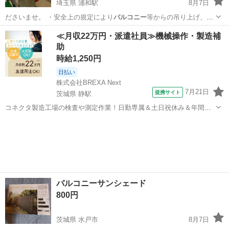
埼玉県 浦和駅
8月7日
ださいませ。 ・安全上の規定により
バルコニー
等からの吊り上げ、下
げ作業は行ってお…
埼玉
さいたま市
浦和駅
フィットネス、トレーニング
≪月収22万円・派遣社員≫機械操作・製造補
助
サカイ
時給1,250円
日払い
株式会社BREXA Next
7月21日
提携サイト
茨城県 静駅
コネクタ製造工場の検査や測定作業！日勤専属＆土日祝休み＆年間休
日128日★クリーンルーム内作業★マイカー通勤OK＆無料駐車場あり
茨城
常陸大宮市
静駅
その他
★就業先食堂利用可！日払い制度あり！《茨城県常陸大宮市》 人気の
工場のお仕事 ◇コネクタ製造工...
バルコニーサンシェード
800円
茨城県 水戸市
8月7日