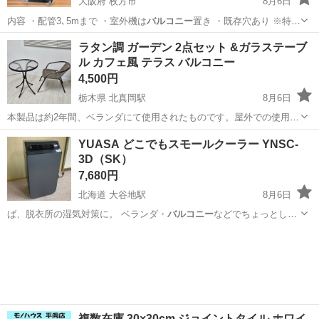
大阪府 枚方市
8月6日
内容 ・配管3､5mまで ・室外機は
バルコニー
置き ・既存穴あり ※特殊
工事（穴…
大阪
枚方市
季節、空調家電
コロナ
ラタン調 ガーデン 2点セット &ガラステーブ
ル カフェ風 テラス バルコニー
4,500円
栃木県 北真岡駅
8月6日
本製品は約2年間、ベランダにて使用されたものです。屋外での使用に
伴う相応の使用感がございますことをご理解いただける方のみ、お取
栃木
真岡市
北真岡駅
ダイニングセット
YUASA どこでもスモールクーラー YNSC-
引をお願い申し上げます。 サイズにつきましては、購入元のサイトよ
3D（SK）
り引用いたしますので、ご参照くだ...
7,680円
北海道 大谷地駅
8月6日
ば、脱衣所の湿気対策に。 ベランダ・
バルコニー
などでちょっとした
日光浴も快適に 日…
北海道
札幌市
大谷地駅
季節、空調家電
除湿
複数在庫 30×30cm ジョイントタイル ホワイ