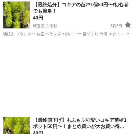
静岡
浜松市
その他
塗料
【最終処分】コキアの苗🌱1個50円〜/初心者
でも簡単！
40円
埼玉県 白岡駅
8月8日
地植え プランター お庭 ベランダ
バルコニー
庭づくり 外構 エクステ
リア 雑草…
埼玉
白岡市
白岡駅
家庭用品
コキア
【最終値下げ】もふもふ可愛いコキア苗🌱1
ポット50円〜！まとめ買いが大お買い得…
40円