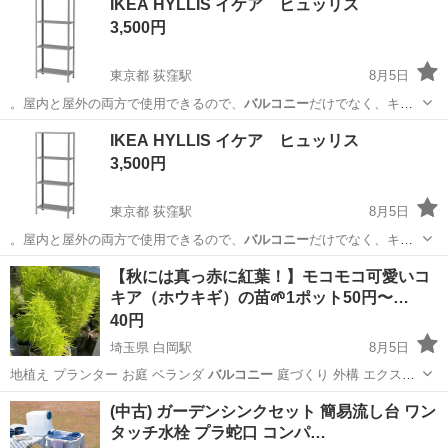
IKEA HYLLIS イケア ヒュッリス
3,500円
東京都 荻窪駅
8月5日
。屋内と屋外の両方で使用できるので、
バルコニー
だけでなく、キッ
チン、廊下、バスルー…
東京
杉並区
荻窪駅
収納家具
ヒュッリス
IKEA HYLLIS イケア ヒュッリス
3,500円
東京都 荻窪駅
8月5日
。屋内と屋外の両方で使用できるので、
バルコニー
だけでなく、キッ
チン、廊下、バスルー…
東京
杉並区
荻窪駅
収納家具
KALLAX
【秋には真っ赤に紅葉！】モコモコ可愛いコ
キア（ホウキギ）の苗🌱1ポット50円〜…
40円
埼玉県 白岡駅
8月5日
地植え プランター お庭 ベランダ
バルコニー
庭づくり 外構 エクステ
リア 雑草…
埼玉
白岡市
白岡駅
家庭用品
コキア
(中古) ガーデンシンクセット 簡易流し台 ワン
タッチ水栓 プラ蛇口 コンパ…