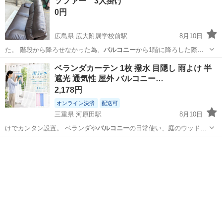
ソファー 3人掛け
0円
広島県 広大附属学校前駅
8月10日
た。 階段から降ろせなかった為、
バルコニー
から1階に降ろした際に
ソファーの裏側…
広島
広島市
広大附属学校前駅
ソファ
ベランダカーテン 1枚 撥水 目隠し 雨よけ 半
遮光 通気性 屋外 バルコニー…
2,178円
オンライン決済
配送可
三重県 河原田駅
8月10日
けでカンタン設置。 ベランダや
バルコニー
の日常使い、庭のウッドデ
ッキやテラス…
三重
鈴鹿市
河原田駅
その他
テラス