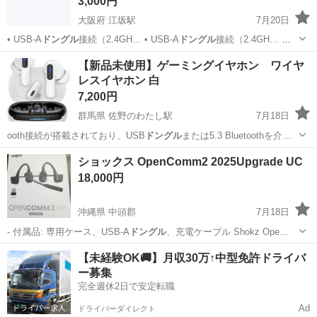
3,000円
大阪府 江坂駅
7月20日
• USB-A
ドングル
接続（2.4GH… • USB-A
ドングル
接続（2.4GH… す
べてUSB-A
ドングル
接続のため、Bl…
大阪
豊中市
江坂駅
周辺機器
ワイヤレスマウス
【新品未使用】ゲーミングイヤホン ワイヤ
レスイヤホン 白
7,200円
群馬県 佐野のわたし駅
7月18日
ooth接続が搭載されており、USB
ドングル
または5.3 Bluetoothを介…
群馬
高崎市
佐野のわたし駅
オーディオ
イヤホン
ショックス OpenComm2 2025Upgrade UC
18,000円
沖縄県 中頭郡
7月18日
- 付属品: 専用ケース、USB-A
ドングル
、充電ケーブル Shokz Ope…
沖縄
中頭郡
オーディオ
【未経験OK🚚】月収30万↑中型免許ドライバ
ー募集
完全週休2日で安定転職
Ad
ドライバーダイレクト