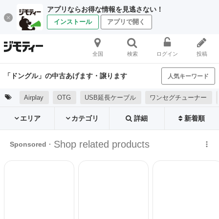
アプリならお得な情報を見逃さない！
インストール
アプリで開く
全国
検索
ログイン
投稿
「ドングル」の中古あげます・譲ります
人気キーワード
Airplay
OTG
USB延長ケーブル
ワンセグチューナー
エリア
カテゴリ
詳細
新着順