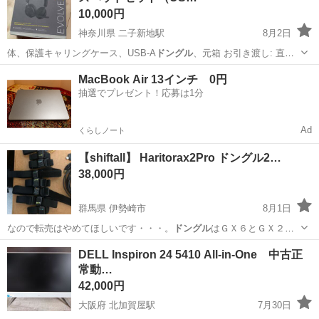
10,000円
神奈川県 二子新地駅
8月2日
体、保護キャリングケース、USB-A
ドングル
、元箱 お引き渡し: 直接
引き取り…
神奈川
川崎市
二子新地駅
家電
MacBook Air 13インチ 0円
抽選でプレゼント！応募は1分
Ad
くらしノート
【shiftall】 Haritorax2Pro ドングル2…
38,000円
群馬県 伊勢崎市
8月1日
なので転売はやめてほしいです・・・。
ドングル
はＧＸ６とＧＸ２で
す。充電ケーブル完…
群馬
伊勢崎市
ポータブルゲーム
DELL Inspiron 24 5410 All-in-One 中古正
常動…
42,000円
大阪府 北加賀屋駅
7月30日