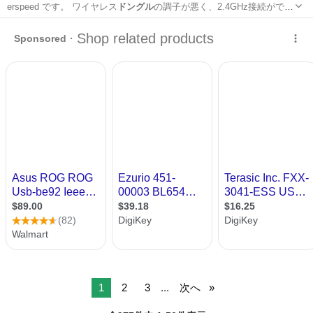
erspeed です。 ワイヤレス
ドングル
の調子が悪く、2.4GHz接続がで
き…
広島
広島市
大塚駅
周辺機器
Blackshark
1
2
3
...
次へ