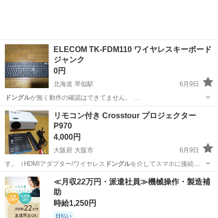
ゲーミングヘッドセット
ELECOM TK-FDM110 ワイヤレスキーボード
ジャンク
0円
北海道 琴似駅
6月9日
ドングル
が無く動作の確認はできてません。 …
北海道
札幌市
琴似駅
周辺機器
ELECOM
リモコン付き Crosstour プロジェクター
P970
4,000円
大阪府 大阪市
6月9日
す。（HDMIアダプター/ワイヤレス
ドングル
を介してスマホに接続す
ることもできま…
大阪
大阪市
テレビ
プロジェクター
≪月収22万円・派遣社員≫機械操作・製造補
助
時給1,250円
日払い