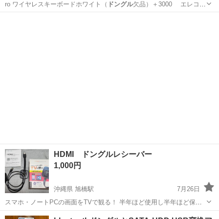
ro ワイヤレスキーボードホワイト（
ドングル
欠品）＋3000 エレコ
ム 有線…
大阪
大阪市
北加賀屋駅
デスクトップパソコン
HDMI ドングルレシーバー
1,000円
沖縄県 旭橋駅
7月26日
スマホ・ノートPCの画面をTVで観る！ 半年ほど使用し半年ほど保管
しておりました。 使い勝手はとても良かったです。 環境によって左右
沖縄
那覇市
旭橋駅
テレビ