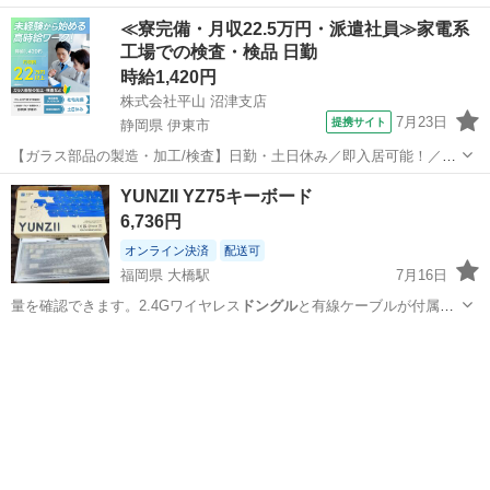
≪寮完備・月収22.5万円・派遣社員≫家電系
工場での検査・検品 日勤
時給1,420円
株式会社平山 沼津支店
7月23日
提携サイト
静岡県 伊東市
【ガラス部品の製造・加工/検査】日勤・土日休み／即入居可能！／伊
豆でのんびりライフ♪ ガラス部品の製造・加工/検査 【株式会社平山で
静岡
伊東市
その他
YUNZII YZ75キーボード
の正社員採用（無期雇用派遣）となります】 「2人で同じ職場で働き
6,736円
たい」 「仕事も休みも一...
オンライン決済
配送可
福岡県 大橋駅
7月16日
量を確認できます。2.4Gワイヤレス
ドングル
と有線ケーブルが付属し
ています。 …
福岡
福岡市
大橋駅
PCパーツ
キーボード