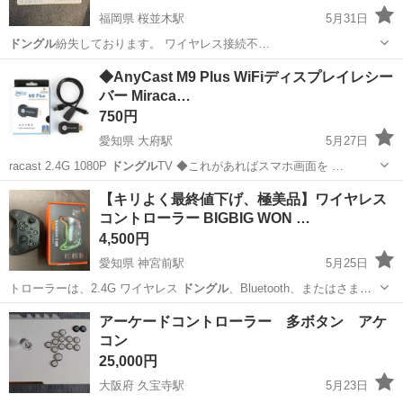
福岡県 桜並木駅
5月31日
ドングル
紛失しております。 ワイヤレス接続不…
福岡
大野城市
桜並木駅
パソコン
◆AnyCast M9 Plus WiFiディスプレイレシー
バー Miraca…
750円
愛知県 大府駅
5月27日
racast 2.4G 1080P
ドングル
TV ◆これがあればスマホ画面を …
愛知
大府市
大府駅
テレビ
AnyCast
【キリよく最終値下げ、極美品】ワイヤレス
コントローラー BIGBIG WON …
4,500円
愛知県 神宮前駅
5月25日
トローラーは、2.4G ワイヤレス
ドングル
、Bluetooth、またはさまざ
ま…
愛知
名古屋市
神宮前駅
テレビゲーム
Pro
アーケードコントローラー 多ボタン アケ
コン
25,000円
大阪府 久宝寺駅
5月23日