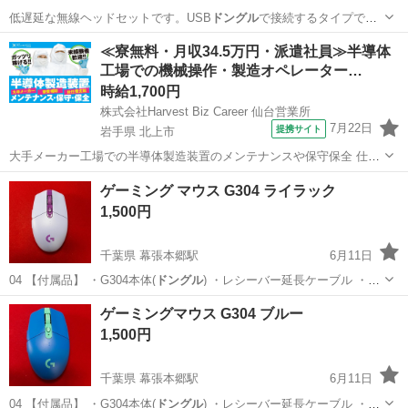
低遅延な無線ヘッドセットです。USB
ドングル
で接続するタイプで
す。
福岡
福岡市
姪浜駅
オーディオ
ヘッドセット
≪寮無料・月収34.5万円・派遣社員≫半導体
工場での機械操作・製造オペレーター…
時給1,700円
株式会社Harvest Biz Career 仙台営業所
7月22日
提携サイト
岩手県 北上市
大手メーカー工場での半導体製造装置のメンテナンスや保守保全 仕事
内容 ＼フラッシュメモリの製造を行う工場で半導体製造装置の保守・
岩手
北上市
その他
ゲーミング マウス G304 ライラック
点検のお仕事／ 新工場新設に伴い、請負現場の立ち上げを行います！
1,500円
※立ち上げ時期目安：2...
千葉県 幕張本郷駅
6月11日
04 【付属品】 ・G304本体(
ドングル
) ・レシーバー延長ケーブル ・ス
テ…
千葉
千葉市
幕張本郷駅
周辺機器
ゲーミング
ゲーミングマウス G304 ブルー
1,500円
千葉県 幕張本郷駅
6月11日
04 【付属品】 ・G304本体(
ドングル
) ・レシーバー延長ケーブル ・ス