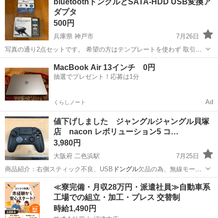
bluetoothドングルとSATA-HDD USB変換ア
されるようなので 環境に合うことを前提に購入願います。
ダプタ
500円
兵庫県 神戸市
7月26日
写真の通り2点セットです。 希望の方はテンプレートを使わず 取引希
望日時を複数記載の上ご連絡下さい
兵庫
神戸市
周辺機器
MacBook Air 13インチ 0円
抽選でプレゼント！応募は1分
Ad
くらしノート
値下げしました ジャングルジャングル貝塚
店 nacon レボリューション5 コ…
3,980円
大阪府 二色浜駅
7月25日
商品紹介：右側スティック不良、USB
ドングル
欠品の為、無線モード
使用不可です。 …
大阪
貝塚市
二色浜駅
その他
ジャングル
≪寮完備・月収28万円・派遣社員≫自動車系
工場での組立・加工・プレス 交替制
時給1,490円