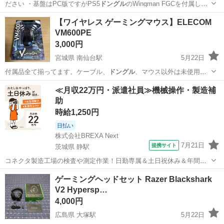
ださい ・基盤はPC版ですがPS5
ドングル
のWingman FGCを付属しま
す…
大阪
八尾市
久宝寺駅
テレビゲーム
ボタン
【ワイヤレス ゲーミングマウス】ELECOM
VM600PE
3,000円
宮城県 南仙台駅
5月22日
付属品全て揃ってます。ケーブル、
ドングル
、マウス以外は未使用で
す。 ゲーミ…
宮城
仙台市
南仙台駅
周辺機器
ゲーミングマウス
≪月収22万円・派遣社員≫機械操作・製造補
助
時給1,250円
日払い
株式会社BREXA Next
7月21日
提携サイト
茨城県 静駅
コネクタ製造工場の検査や測定作業！日勤専属＆土日祝休み＆年間休
日128日★クリーンルーム内作業★マイカー通勤OK＆無料駐車場あり
茨城
常陸大宮市
静駅
その他
ゲーミングヘッドセット Razer Blackshark
★就業先食堂利用可！日払い制度あり！《茨城県常陸大宮市》 人気の
V2 Hypersp…
工場のお仕事 ◇コネクタ製造工...
4,000円
広島県 大塚駅
5月22日