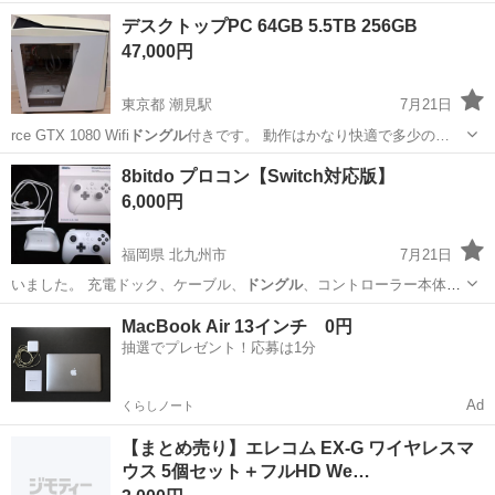
デスクトップPC 64GB 5.5TB 256GB
47,000円
東京都 潮見駅
7月21日
rce GTX 1080 Wifi
ドングル
付きです。 動作はかなり快適で多少の…
東京
江東区
潮見駅
デスクトップパソコン
8bitdo プロコン【Switch対応版】
デスクトップ
6,000円
福岡県 北九州市
7月21日
いました。 充電ドック、ケーブル、
ドングル
、コントローラー本体、
説明書揃ってい…
福岡
北九州市
テレビゲーム
bitdo
MacBook Air 13インチ 0円
抽選でプレゼント！応募は1分
Ad
くらしノート
【まとめ売り】エレコム EX-G ワイヤレスマ
ウス 5個セット＋フルHD We…