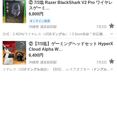
② 7/3迄 Razer BlackShark V2 Pro ワイヤレ
スゲーミ…
6,800円
オンライン決済
沖縄県 浦添前田駅
7月2日
方式：2.4GHzワイヤレス（USB
ドングル
） / 3.5mm有線 * 対応機…
沖縄
宜野湾市
浦添前田駅
周辺機器
Razer
②【7/3迄】ゲーミングヘッドセット HyperX
Cloud Alpha W…
6,400円
沖縄県 浦添前田駅
7月2日
イヤレス（USB
ドングル
接続） 【対応… レスアダプター（
ドングル
）
・USB充電…
沖縄
宜野湾市
浦添前田駅
オーディオ
HyperX