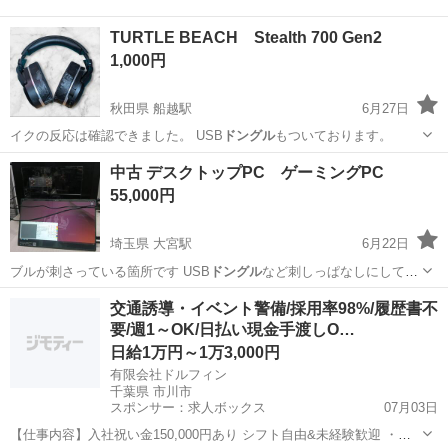
TURTLE BEACH Stealth 700 Gen2
1,000円
秋田県 船越駅
6月27日
イクの反応は確認できました。 USB
ドングル
もついております。
秋田
男鹿市
船越駅
テレビゲーム
Gen
中古 デスクトップPC ゲーミングPC
55,000円
埼玉県 大宮駅
6月22日
ブルが刺さっている箇所です USB
ドングル
など刺しっぱなしにしてれ
ば問題ありま…
埼玉
さいたま市
大宮駅
デスクトップパソコン
交通誘導・イベント警備/採用率98%/履歴書不
要/週1～OK/日払い現金手渡しO…
デスクトップ
日給1万円～1万3,000円
有限会社ドルフィン
千葉県 市川市
スポンサー：求人ボックス
07月03日
【仕事内容】入社祝い金150,000円あり シフト自由&未経験歓迎
・直