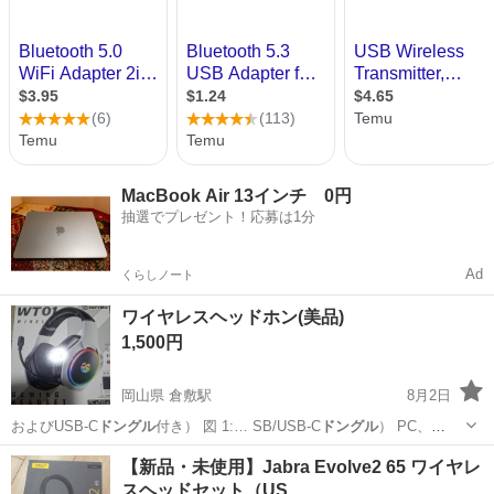
MacBook Air 13インチ 0円
抽選でプレゼント！応募は1分
Ad
くらしノート
ワイヤレスヘッドホン(美品)
1,500円
岡山県 倉敷駅
8月2日
およびUSB-C
ドングル
付き） 図 1:… SB/USB-C
ドングル
） PC、
PS4… したワイヤレス
ドングル
(USB-A … z ワイヤレス
ドングル
を
岡山
倉敷市
倉敷駅
オーディオ
ヘッドセット
【新品・未使用】Jabra Evolve2 65 ワイヤレ
ゲーム コンソ… 電源を入れます。
ドングル
と自動的にペアリ…
スヘッドセット（US…