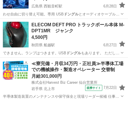
広島県 西観音町駅
6月28日
わせ自由に切り替え可能。専用 USB
ドングル
とオーディオケーブルが
標準付属、PS…
広島
広島市
西観音町駅
テレビゲーム
ELECOM DEFT PRO トラックボール本体 M-
DPT1MR ジャンク
4,500円
秋田県 船越駅
6月27日
できません。ランプはつきます。USB
ドングル
もあります。 ただし、
あくまでジャン…
秋田
男鹿市
船越駅
周辺機器
≪寮完備・月収34万円・正社員≫半導体工場
での機械操作・製造オペレーター 交替制
月給301,000円
株式会社Harvest Biz Career 仙台営業所
7月22日
提携サイト
岩手県 北上市
半導体製造装置のメンテナンスや保守保全と現場リーダー候補 仕事内
容 ＼フラッシュメモリの製造を行う工場で半導体製造装置の保守・点
岩手
北上市
その他
検のお仕事／ 【主な業務】 フラッシュメモリなどに使用される「半導
体」。 その半導体を...