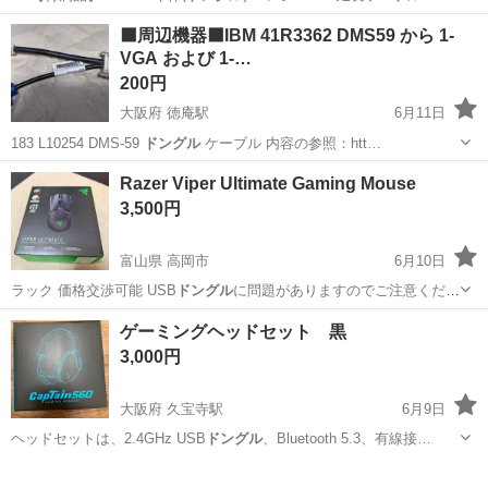
テ…
千葉
千葉市
幕張本郷駅
周辺機器
ゲーミング
⬛周辺機器⬛IBM 41R3362 DMS59 から 1-
VGA および 1-…
200円
大阪府 徳庵駅
6月11日
183 L10254 DMS-59
ドングル
ケーブル 内容の参照：htt…
大阪
東大阪市
徳庵駅
周辺機器
DMS
Razer Viper Ultimate Gaming Mouse
3,500円
富山県 高岡市
6月10日
ラック 価格交渉可能 USB
ドングル
に問題がありますのでご注意くださ
い。…
富山
高岡市
周辺機器
ゲーミングヘッドセット 黒
3,000円
大阪府 久宝寺駅
6月9日
ヘッドセットは、2.4GHz USB
ドングル
、Bluetooth 5.3、有線接…
大阪
八尾市
久宝寺駅
オーディオ