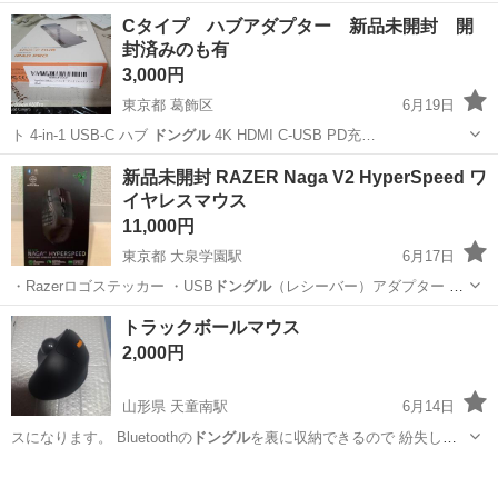
行直帰OK ・一部車・自転車・バイク通勤OK ・週1～OK ・日払い・
アルバイト・パート
Cタイプ ハブアダプター 新品未開封 開
週払いOK、現金手渡しも可能です! <仕事内容> 建築・土木工事現場
封済みのも有
で...
3,000円
東京都 葛飾区
6月19日
ト 4-in-1 USB-C ハブ
ドングル
4K HDMI C-USB PD充…
東京
葛飾区
携帯アクセサリー
ハブ
新品未開封 RAZER Naga V2 HyperSpeed ワ
イヤレスマウス
11,000円
東京都 大泉学園駅
6月17日
・Razerロゴステッカー ・USB
ドングル
（レシーバー）アダプター ・
単3リチ…
東京
練馬区
大泉学園駅
PCパーツ
RAZER
トラックボールマウス
2,000円
山形県 天童南駅
6月14日
スになります。 Bluetoothの
ドングル
を裏に収納できるので 紛失しに
くいで…
山形
天童市
天童南駅
その他