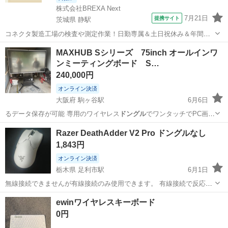
株式会社BREXA Next
7月21日
提携サイト
茨城県 静駅
コネクタ製造工場の検査や測定作業！日勤専属＆土日祝休み＆年間休
日128日★クリーンルーム内作業★マイカー通勤OK＆無料駐車場あり
茨城
常陸大宮市
静駅
その他
MAXHUB Sシリーズ 75inch オールインワ
★就業先食堂利用可！日払い制度あり！《茨城県常陸大宮市》 人気の
ンミーティングボード S…
工場のお仕事 ◇コネクタ製造工...
240,000円
オンライン決済
大阪府 駒ヶ谷駅
6月6日
るデータ保存が可能 専用のワイヤレス
ドングル
でワンタッチでPC画面
の投影が可能 …
大阪
羽曳野市
駒ヶ谷駅
テレビ
Razer DeathAdder V2 Pro ドングルなし
1,843円
オンライン決済
栃木県 足利市駅
6月1日
無線接続できませんが有線接続のみ使用できます。 有線接続で反応し
ます。使用感は問題なくお使い頂けます。 定価28000円です。
栃木
足利市
足利市駅
その他
ドングル
ewinワイヤレスキーボード
0円