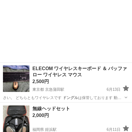
ELECOM ワイヤレスキーボード ＆ バッファ
ロー ワイヤレス マウス
2,500円
東京都 京急蒲田駅
6月13日
さい。 どちらともワイヤレスです
ドングル
は保管しております 動作
確認済みで…
東京
大田区
京急蒲田駅
周辺機器
ELECOM
無線ヘッドセット
2,000円
福岡県 姪浜駅
6月11日