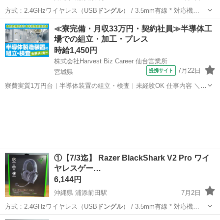
方式：2.4GHzワイヤレス（USB
ドングル
） / 3.5mm有線 * 対応機…
沖縄
宜野湾市
浦添前田駅
オーディオ
Razer
≪寮完備・月収33万円・契約社員≫半導体工
場での組立・加工・プレス
時給1,450円
株式会社Harvest Biz Career 仙台営業所
7月22日
提携サイト
宮城県
寮費実質1万円台｜半導体装置の組立・検査｜未経験OK 仕事内容 ＼半
導体製造装置の組立・検査スタッフ／ 大手メーカー工場内で、半導体
宮城
その他
をつくるための装置を組み立てる仕事です。 タブレットや図面を確認
しながら、ドライバ...
①【7/3迄】 Razer BlackShark V2 Pro ワイ
ヤレスゲー…
6,144円
沖縄県 浦添前田駅
7月2日
方式：2.4GHzワイヤレス（USB
ドングル
） / 3.5mm有線 * 対応機…
沖縄
宜野湾市
浦添前田駅
周辺機器
Razer