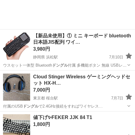
【新品未使用】① ミニ キーボード bluetooth
日本語JIS配列 ワイ…
3,980円
静岡県 浜松駅
7月10日
ウスセット一体型 Bluetooth
ドングル
付属 多機能ボタン 無線 USBレ
シ…
静岡
浜松市
浜松駅
その他
Bluetooth
Cloud Stinger Wireless ゲーミングヘッドセ
ット HX-H…
7,000円
東京都 桜台駅
7月7日
付属のUSB
ドングル
で2.4GHz接続をすればワイヤレス…
東京
練馬区
桜台駅
オーディオ
Cloud
値下げ✨️FEKER JJK 84 T1
1,800円