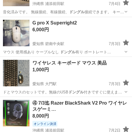
沖縄県 浦添前田駅
7月4日
音化済みです。 無線接続、有線接続、
ドングル
接続できます。 キース
イッチとキー…
沖縄
中頭郡
浦添前田駅
周辺機器
キーボード
G pro X Superright2
6,000円
愛知県 碧南中央駅
7月3日
マウス 使用感あり ケーブルなし
ドングル
有り ポートレート
1000~8000…
愛知
碧南市
碧南中央駅
PCパーツ
ワイヤレス キーボード マウス 美品
1,000円
愛知県 大門駅
7月3日
ドとマウスのセットです。無線のUSB
ドングル
付きですぐに使えま
す。
愛知
岡崎市
大門駅
周辺機器
マウス
④ 7/3迄 Razer BlackShark V2 Pro ワイヤレ
スゲーミ…
8,000円
オンライン決済
沖縄県 浦添前田駅
7月2日