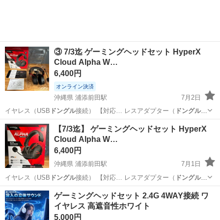
③ 7/3迄 ゲーミングヘッドセット HyperX
Cloud Alpha W…
6,400円
オンライン決済
沖縄県 浦添前田駅
7月2日
イヤレス（USB
ドングル
接続） 【対応… レスアダプター（
ドングル
）
・USB充電…
沖縄
宜野湾市
浦添前田駅
オーディオ
HyperX
【7/3迄】 ゲーミングヘッドセット HyperX
Cloud Alpha W…
6,400円
沖縄県 浦添前田駅
7月1日
イヤレス（USB
ドングル
接続） 【対応… レスアダプター（
ドングル
）
・USB充電…
沖縄
宜野湾市
浦添前田駅
テレビゲーム
HyperX
ゲーミングヘッドセット 2.4G 4WAY接続 ワ
イヤレス 高遮音性ホワイト
5,000円