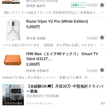
株式会社平山 沼津支店
7月23日
提携サイト
静岡県 藤枝市
【軽いドアミラーの組立スタッフ】月収例28万円以上／単身寮あり／
年間休日121日／初めてさんも安心のカンタン作業 【未経験歓迎】軽
静岡
藤枝市
その他
Razer Viper V2 Pro (White Edition)
いドアミラーの組立スタッフ｜新設のキレイな工場◎男女活躍中！ 大
5,000円
手自動車部品メーカーの新設工...
東京都 池袋駅
7月24日
ソールを貼り付けています。 化粧箱、
ドングル
もお渡しできます！
東京
豊島区
池袋駅
周辺機器
H96 Max（エイチ96マックス） Smart TV
Stick H313T…
2,000円
群馬県 伊勢崎市
7月23日
Android TV Box /
ドングル
レシーバー ・型番/モデル番号：H…
群馬
伊勢崎市
プロジェクター、ホームシアター
動画
【未経験OK🚚】月収30万↑中型免許ドライバ
ー募集
完全週休2日で安定転職
Ad
ドライバーダイレクト