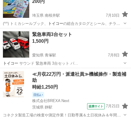
200円
ともサウンド・...
埼玉県 南桜井駅
7月10日
(⁠^⁠^⁠) トミカシールブック、
トイコー
の総合カタログとシール、チラシ
です。…
埼玉
春日部市
南桜井駅
おもちゃ
電車
緊急車両3台セット
1,500円
愛知県 青塚駅
7月8日
トイコー
サウンド 緊急車両 3台セット パ…
愛知
津島市
青塚駅
おもちゃ
≪月収22万円・派遣社員≫機械操作・製造補
助
時給1,250円
日払い
株式会社BREXA Next
7月21日
提携サイト
茨城県 静駅
コネクタ製造工場の検査や測定作業！日勤専属＆土日祝休み＆年間休
日128日★クリーンルーム内作業★マイカー通勤OK＆無料駐車場あり
茨城
常陸大宮市
静駅
その他
★就業先食堂利用可！日払い制度あり！《茨城県常陸大宮市》 人気の