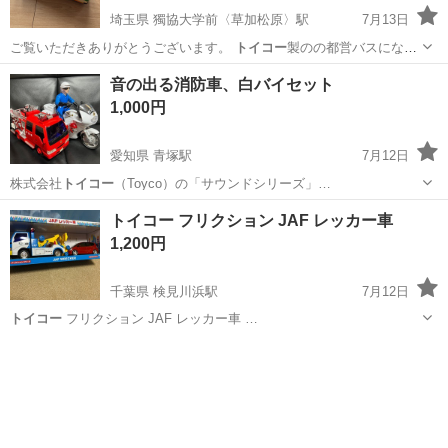
埼玉県 獨協大学前〈草加松原〉駅
7月13日
ご覧いただきありがとうございます。
トイコー
製のの都営バスになり
ます。 本体のみ…
埼玉
川口市
獨協大学前〈草加松原〉駅
ミニカー
音の出る消防車、白バイセット
1,000円
愛知県 青塚駅
7月12日
株式会社
トイコー
（Toyco）の「サウンドシリーズ」…
愛知
津島市
青塚駅
おもちゃ
トイコー フリクション JAF レッカー車
1,200円
千葉県 検見川浜駅
7月12日
トイコー
フリクション JAF レッカー車 …
千葉
千葉市
検見川浜駅
おもちゃ