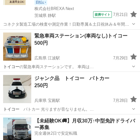
日払い
株式会社BREXA Next
7月21日
提携サイト
茨城県 静駅
コネクタ製造工場の検査や測定作業！日勤専属＆土日祝休み＆年間休
日128日★クリーンルーム内作業★マイカー通勤OK＆無料駐車場あり
茨城
常陸大宮市
静駅
その他
緊急車両ステーション(車両なし)トイコー
★就業先食堂利用可！日払い制度あり！《茨城県常陸大宮市》 人気の
500円
工場のお仕事 ◇コネクタ製造工...
広島県 江波駅
7月29日
トイコー
の緊急車両ステーションです。 車両は…
広島
広島市
江波駅
おもちゃ
トイコー
ジャンク品 トイコー パトカー
250円
兵庫県 宝殿駅
7月28日
トイコー
パトカー 光りますが音なりません。…
兵庫
高砂市
宝殿駅
おもちゃ
【未経験OK🚚】月収30万↑中型免許ドライバ
ー募集
完全週休2日で安定転職