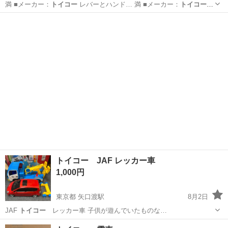
満 ■メーカー：
トイコー
レバーとハンド… 満 ■メーカー：
トイコー
2、3年ほど…
秋田
秋田市
追分駅
ベビー用品
トイコー JAF レッカー車
1,000円
東京都 矢口渡駅
8月2日
JAF
トイコー
レッカー車 子供が遊んでいたものな…
東京
大田区
矢口渡駅
おもちゃ
トイコー