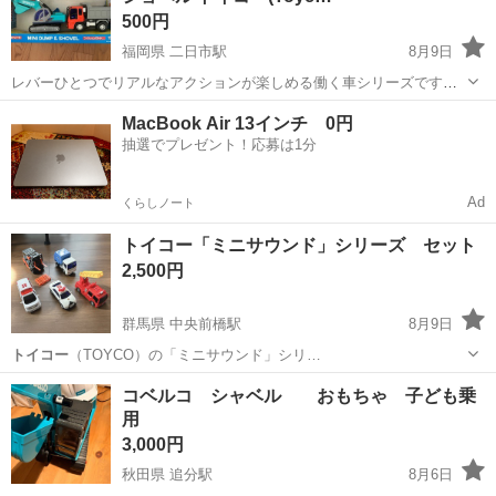
500円
福岡県 二日市駅
8月9日
レバーひとつでリアルなアクションが楽しめる働く車シリーズです。
結構精密に作られているので色々と楽しめるとは思うのですが、うち
福岡
筑紫野市
二日市駅
おもちゃ
MacBook Air 13インチ 0円
の子供達は興味を示さなかったので、ほとんど使ってなく備品です。
抽選でプレゼント！応募は1分
Ad
くらしノート
トイコー「ミニサウンド」シリーズ セット
2,500円
群馬県 中央前橋駅
8月9日
トイコー
（TOYCO）の「ミニサウンド」シリ…
群馬
前橋市
中央前橋駅
おもちゃ
コベルコ シャベル おもちゃ 子ども乗
用
3,000円
秋田県 追分駅
8月6日