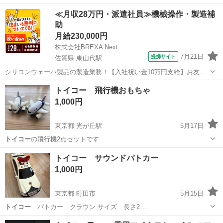
東京
江戸川区
一之江駅
ミニカー
ジェット
≪月収28万円・派遣社員≫機械操作・製造補
助
月給230,000円
株式会社BREXA Next
7月21日
提携サイト
佐賀県 東山代駅
シリコンウェーハ製品の製造業務！【入社祝い金10万円支給】お友達
やカップルとの応募OK◎年間休日129日＆休出なしでプライベート充
佐賀
伊万里市
東山代駅
その他
トイコー 飛行機おもちゃ
実♪業務はクリーンルームで快適作業◎自社正社員登用制度あり★1食
1,000円
300円～の格安食堂あり！《佐...
東京都 光が丘駅
5月17日
トイコー
の飛行機2点セットです
東京
練馬区
光が丘駅
ミニカー
トイコー
トイコー サウンドパトカー
1,000円
東京都 町田市
5月15日
トイコー
パトカー クラウン サイズ 長さ2…
東京
町田市
ミニカー
トイコー