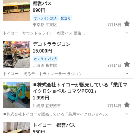
都営バス
690円
オンライン決済
配送可
東京都 江東区
7月15日
トイコー
サウンド＆ライト 都営バス 価格…
東京
江東区
おもちゃ
トイコー
デコトララジコン
15,000円
オンライン決済
北海道 糸井駅
7月14日
トイコー
光るデコトラトレーラー ラジコン…
北海道
苫小牧市
糸井駅
ラジコン
トイコー
⏹️株式会社トイコーが販売している「乗用マ
イクロショベル コマツPC01」
1,999円
沖縄県 宜野湾市
7月14日
⏹️株式会社
トイコー
が販売している「乗用マイクロショベル…
沖縄
宜野湾市
幼児用自転車
トイコー
トイコー 都営バス
550円