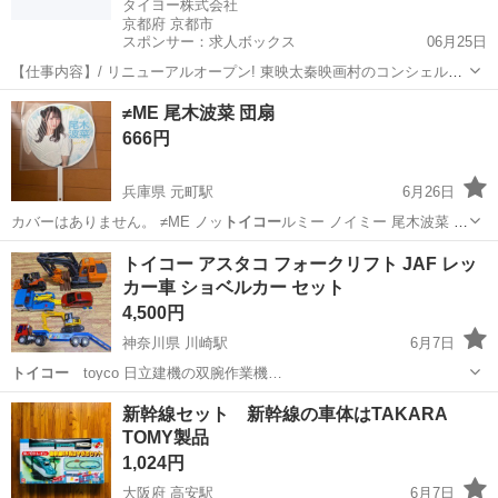
タイヨー株式会社
京都府 京都市
スポンサー：求人ボックス
06月25日
【仕事内容】/ リニューアルオープン! 東映太秦映画村のコンシェルジ
ュ! お仕事内容 リニューアルオープンする東映太秦映画村での 警備ス
アルバイト・パート
≠ME 尾木波菜 団扇
タッフをお願いします! 目指せ!「おもてなし」のできる警備員! 具体的
666円
には…? ・出入管理業務...
兵庫県 元町駅
6月26日
カバーはありません。 ≠ME ノッ
トイコー
ルミー ノイミー 尾木波菜 落
合希来…
兵庫
神戸市
元町駅
コンサート
トイコー アスタコ フォークリフト JAF レッ
カー車 ショベルカー セット
4,500円
神奈川県 川崎駅
6月7日
トイコー
toyco 日立建機の双腕作業機…
神奈川
横浜市
川崎駅
ミニカー
レッカー車
新幹線セット 新幹線の車体はTAKARA
TOMY製品
1,024円
大阪府 高安駅
6月7日