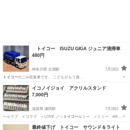
トイコー ISUZU GIGA ジュニア清掃車
480円
神奈川県 古淵駅
7月19日
トイコー
のごみ収集車です。 こどもがもう遊…
神奈川
相模原市
古淵駅
おもちゃ
トイコー
イコノイジョイ アクリルスタンド
7,000円
滋賀県 瀬田駅
7月18日
ールラブ イコラブ ＝LOVE ノッ
トイコー
ルミー ノイミー ≠ME
ニアリーイ…
滋賀
大津市
瀬田駅
その他
ジョイ
最終値下げ トイコー サウンド＆ライト