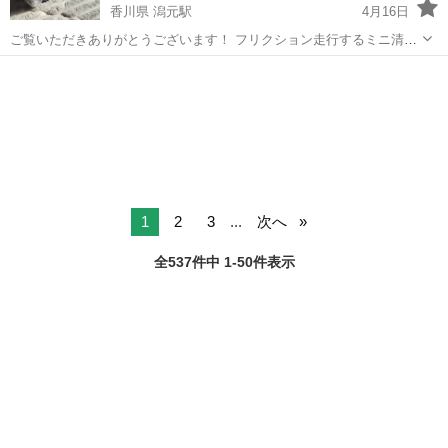
香川県 潟元駅
4月16日
ご覧いただきありがとうございます！ フリクション走行するミニ清掃
車で、荷台のフタが開閉し、ボタンを押すと荷台が斜めに傾きます。
香川
高松市
潟元駅
ミニカー
トイコー
目立った傷や汚れなど無く、比較的綺麗だと思いますが、写真にてご
確認ください。
1
2
3
...
次へ
全537件中 1-50件表示