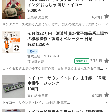
ィング おもちゃ 飾り トイコー
9,000円
広島県 尾道駅
6月3日
サンタクロースの動く人形になります。 知人の家の片付けの際に不要
になった物です。 通電、サンタの手の動き、ランプの点灯、メロディ
広島
尾道市
尾道駅
年中行事用品
≪月収22万円・派遣社員≫電子部品系工場で
の再生確認済です。 メロディは音量を上げ下げする際、ガリ音がしま
の機械操作・製造オペレーター 日勤
す。 箱付きですが、箱は破れ...
時給1,250円
日払い
株式会社BREXA Next
7月21日
提携サイト
茨城県 静駅
コネクタ製造工場の検査や測定作業！日勤専属＆土日祝休み＆年間休
日128日★クリーンルーム内作業★マイカー通勤OK＆無料駐車場あり
茨城
常陸大宮市
静駅
その他
トイコー サウンドトレイン 山手線 JR電
★就業先食堂利用可！日払い制度あり！《茨城県常陸大宮市》 人気の
車模型 ジャンク
工場のお仕事 ◇コネクタ製造工...
100円
東京都 春日駅
6月3日
トイコー
サウンドトレイン 山手線 JR電車…
東京
文京区
春日駅
ミニカー
トイコー緊急車両ステーション【動作確認