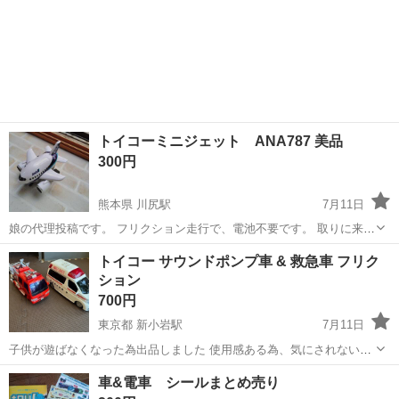
トイコーミニジェット ANA787 美品
300円
熊本県 川尻駅
7月11日
娘の代理投稿です。 フリクション走行で、電池不要です。 取りに来て
いただける方にお譲りします。
熊本
熊本市
川尻駅
模型、プラモデル
トイコー サウンドポンプ車 & 救急車 フリク
ション
700円
東京都 新小岩駅
7月11日
子供が遊ばなくなった為出品しました 使用感ある為、気にされない方
にオススメ致します 救急車→一部塗装剥げ、タイヤに亀裂有 消防車→
東京
江戸川区
新小岩駅
ミニカー
救急車
車&電車 シールまとめ売り
一部塗装剥げ、右ミラー・上部ライトの破損、左ハシゴの紛失 両車両