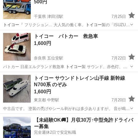
500円
千葉県 津田沼駅
7月25日
トイコー
『 フリクション… 大人気の働く車、
トイコー
製の「ISUZU…
千葉
船橋市
津田沼駅
おもちゃ
トイコー パトカー 救急車
1,600円
奈良県 五位堂駅
7月22日
パトカー 日産エルグランド救急車
トイコー
製 サウンド、赤色灯、ヘ
ッドライトの…
奈良
香芝市
五位堂駅
ミニカー
トイコー サウンドトレイン山手線 新幹線
N700系 のぞみ
1,600円
東京都 中野駅
7月20日
中古品です。 塗装の禿げやシール剥がれは多少ありますが、 音が鳴る
のは確認できているので、音を楽しませながら走らせるには問題ない
東京
中野区
中野駅
おもちゃ
トイコー
【未経験OK🚚】月収30万↑中型免許ドライバ
です。
ー募集
完全週休2日で安定転職