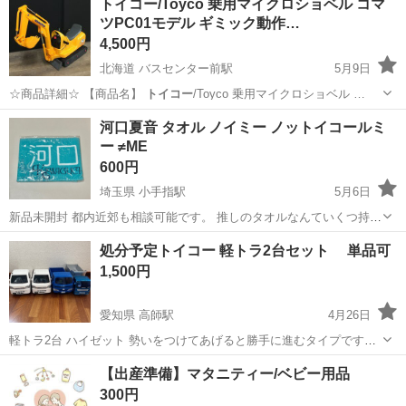
トイコー/Toyco 乗用マイクロショベル コマ
ツPC01モデル ギミック動作…
4,500円
北海道 バスセンター前駅
5月9日
☆商品詳細☆ 【商品名】
トイコー
/Toyco 乗用マイクロショベル …
北海道
札幌市
バスセンター前駅
おもちゃ
トイコー
河口夏音 タオル ノイミー ノットイコールミ
ー ≠ME
600円
埼玉県 小手指駅
5月6日
新品未開封 都内近郊も相談可能です。 推しのタオルなんていくつ持っ
ててもいいですからね ファンの方のお手元に届きますように！ ぜひお
埼玉
所沢市
小手指駅
その他
タオル
処分予定トイコー 軽トラ2台セット 単品可
迎えお待ちしております。
1,500円
愛知県 高師駅
4月26日
軽トラ2台 ハイゼット 勢いをつけてあげると勝手に進むタイプです。
黄ばみ、小傷あり 青トラック 売り切れ✖️ シルバーダンプ 売り切れ✖️
愛知
豊橋市
高師駅
ミニカー
トイコー
【出産準備】マタニティー/ベビー用品
子供が遊んだものなので、小傷があります。 なるべく綺麗に拭きま
300円
す。 はた...