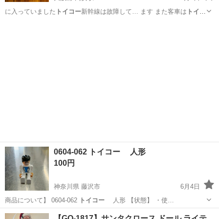
に入っていました
トイコー
新幹線は故障して… ます また客車は
トイコ
ー
とTOMY製品の…
大阪
八尾市
高安駅
おもちゃ
新幹線
0604-062 トイコー 人形
100円
神奈川県 藤沢市
6月4日
商品について】 0604-062
トイコー
人形 【状態】 ・使…
神奈川
藤沢市
おもちゃ
トイコー
【GO-1817】サンタクロース ドール ライテ