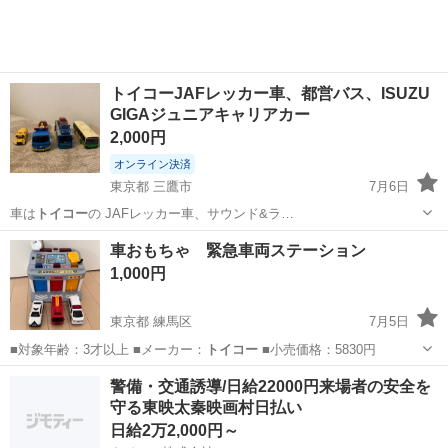
工場のお仕事 ◇コネクタ製造工...
トイコーJAFレッカー車、都営バス、ISUZU
GIGAジュニアキャリアカー
2,000円
オンライン決済
東京都 三鷹市
7月6日
車は
トイコー
の JAFレッカー車、サウンド&ラ…
東京
三鷹市
ミニカー
トイコー
車おもちゃ 緊急車両ステーション
1,000円
東京都 練馬区
7月5日
■対象年齢：3才以上 ■メーカー：
トイコー
■小売価格：5830円
東京
練馬区
ミニカー
緊急車両
警備・交通誘導/日給22000円来場者の安全を
守る東映太秦映画村日払い
日給2万2,000円～