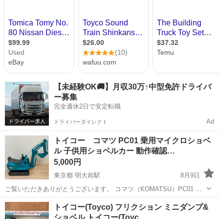
【未経験OK🚚】月収30万↑中型免許ドライバ
ー募集
完全週休2日で安定転職
Ad
ドライバーダイレクト
トイコー コマツ PC01 乗用マイクロショベ
ル 子供用ショベルカー 動作確認…
5,000円
東京都 明大前駅
8月9日
ご覧いただきありがとうございます。 コマツ（KOMATSU）PC01 乗
用マイクロショベルです。 子どもが使用していましたが、使わなくな
東京
世田谷区
明大前駅
おもちゃ
トイコー(Toyco) フリクション ミニダンプ&
ったため出品します。 室内で使用していたため、比較的きれいな状態
ショベル トイコー(Toyc…
だと思います。 ...