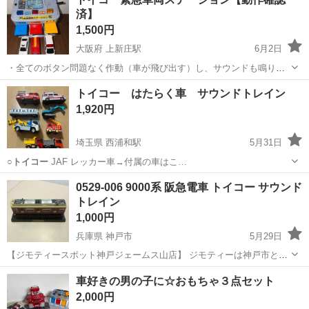
済】
1,500円
大阪府 上新庄駅
6月2日
・全てのボタン問題なく作動（車が飛び出す）し、サウンドも鳴りま
す ・無線機の線が取れています ・元々白いアンテナが取れやすくなっ
大阪
大阪市
上新庄駅
おもちゃ
トイコー はたらく車 サウンドトレイン
ています ・黄色い“緊急車両ステーション“のシールにベタつき、剥が
1,920円
れがあります ・専用箱はありま...
埼玉県 西浦和駅
5月31日
○
トイコー
JAF レッカー車→付属の車はこ…
埼玉
さいたま市
西浦和駅
おもちゃ
トイコー
0529-006 9000系 阪急電車 トイコー サウンド
トレイン
1,000円
兵庫県 神戸市
5月29日
【ジモティースポット神戸ジェームス山店】 ジモティーは神戸市と連
携して、まだ使えるもののリユースに取り組んでいます。 【サイズ】
兵庫
神戸市
おもちゃ
リユース
車好きの男の子に☆おもちゃ３点セット
詳細は現地でご確認ください 【状態】 ・使用に伴う多少のスレ、キ...
2,000円