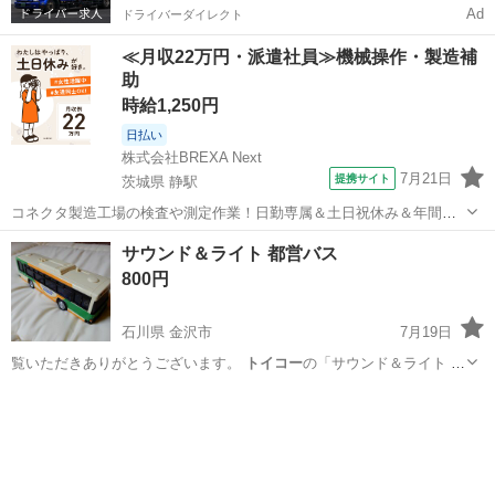
Ad
ドライバーダイレクト
≪月収22万円・派遣社員≫機械操作・製造補
助
時給1,250円
日払い
株式会社BREXA Next
7月21日
提携サイト
茨城県 静駅
コネクタ製造工場の検査や測定作業！日勤専属＆土日祝休み＆年間休
日128日★クリーンルーム内作業★マイカー通勤OK＆無料駐車場あり
茨城
常陸大宮市
静駅
その他
サウンド＆ライト 都営バス
★就業先食堂利用可！日払い制度あり！《茨城県常陸大宮市》 人気の
800円
工場のお仕事 ◇コネクタ製造工...
石川県 金沢市
7月19日
覧いただきありがとうございます。
トイコー
の「サウンド＆ライト 都
営バス」です…
石川
金沢市
ミニカー