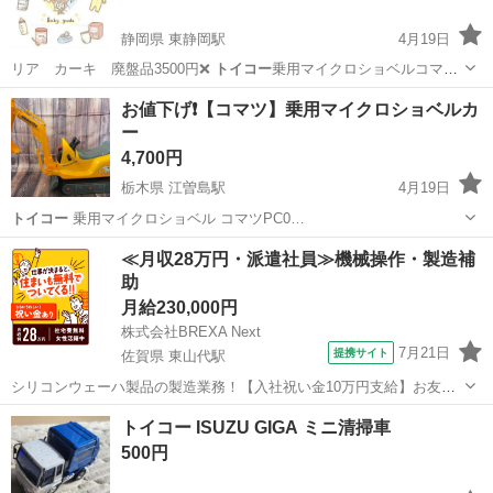
静岡県 東静岡駅
4月19日
リア カーキ 廃盤品3500円❌️
トイコー
乗用マイクロショベルコマツ
3200円…
静岡
静岡市
東静岡駅
子供用品
ベビーバス
お値下げ❗️【コマツ】乗用マイクロショベルカ
ー
4,700円
栃木県 江曽島駅
4月19日
トイコー
乗用マイクロショベル コマツPC0…
栃木
宇都宮市
江曽島駅
ベビー用品
コマツ
≪月収28万円・派遣社員≫機械操作・製造補
助
月給230,000円
株式会社BREXA Next
7月21日
提携サイト
佐賀県 東山代駅
シリコンウェーハ製品の製造業務！【入社祝い金10万円支給】お友達
やカップルとの応募OK◎年間休日129日＆休出なしでプライベート充
佐賀
伊万里市
東山代駅
その他
トイコー ISUZU GIGA ミニ清掃車
実♪業務はクリーンルームで快適作業◎自社正社員登用制度あり★1食
500円
300円～の格安食堂あり！《佐...