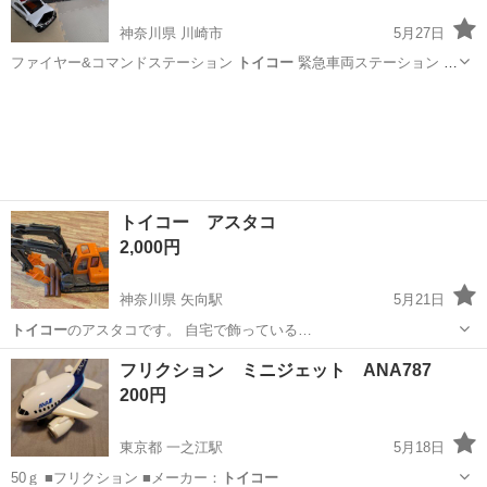
神奈川県 川崎市
5月27日
ファイヤー&コマンドステーション
トイコー
緊急車両ステーション デ
カパ…
神奈川
川崎市
おもちゃ
玩具
トイコー アスタコ
2,000円
神奈川県 矢向駅
5月21日
トイコー
のアスタコです。 自宅で飾っている…
神奈川
横浜市
矢向駅
模型、プラモデル
トイコー
フリクション ミニジェット ANA787
200円
東京都 一之江駅
5月18日
50ｇ ■フリクション ■メーカー：
トイコー