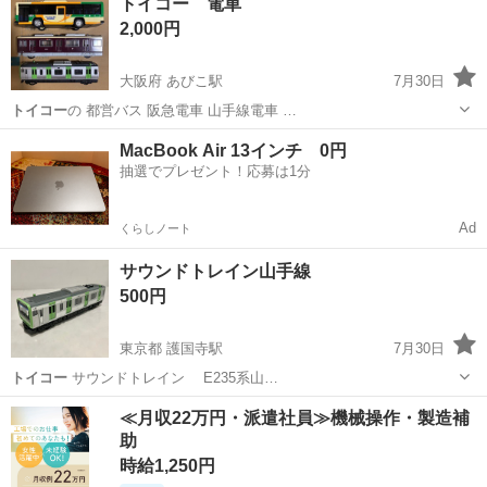
トイコー 電車
2,000円
大阪府 あびこ駅
7月30日
トイコー
の 都営バス 阪急電車 山手線電車 …
大阪
大阪市
あびこ駅
おもちゃ
MacBook Air 13インチ 0円
抽選でプレゼント！応募は1分
Ad
くらしノート
サウンドトレイン山手線
500円
東京都 護国寺駅
7月30日
トイコー
サウンドトレイン E235系山…
東京
文京区
護国寺駅
おもちゃ
≪月収22万円・派遣社員≫機械操作・製造補
助
時給1,250円