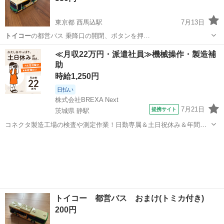
東京都 西馬込駅
7月13日
トイコー
の都営バス 乗降口の開閉、ボタンを押…
東京
大田区
西馬込駅
ミニカー
トイコー
≪月収22万円・派遣社員≫機械操作・製造補
助
時給1,250円
日払い
株式会社BREXA Next
7月21日
提携サイト
茨城県 静駅
コネクタ製造工場の検査や測定作業！日勤専属＆土日祝休み＆年間休
日128日★クリーンルーム内作業★マイカー通勤OK＆無料駐車場あり
茨城
常陸大宮市
静駅
その他
★就業先食堂利用可！日払い制度あり！《茨城県常陸大宮市》 人気の
工場のお仕事 ◇コネクタ製造工...
トイコー 都営バス おまけ(トミカ付き)
200円