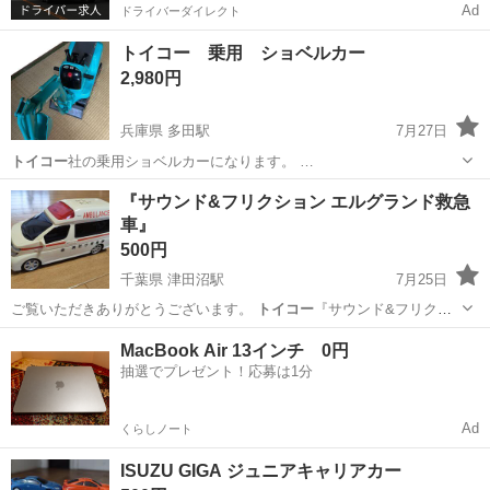
Ad
ドライバーダイレクト
トイコー 乗用 ショベルカー
2,980円
兵庫県 多田駅
7月27日
トイコー
社の乗用ショベルカーになります。 …
兵庫
川西市
多田駅
おもちゃ
『サウンド&フリクション エルグランド救急
車』
500円
千葉県 津田沼駅
7月25日
ご覧いただきありがとうございます。
トイコー
『サウンド&フリクシ
ョン エルグラン…
千葉
船橋市
津田沼駅
おもちゃ
救急車
MacBook Air 13インチ 0円
抽選でプレゼント！応募は1分
Ad
くらしノート
ISUZU GIGA ジュニアキャリアカー