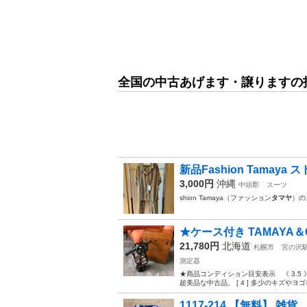
全国の中古あげます・譲りますの
新品Fashion Tamaya
3,000円
沖縄
中頭郡
スーツ
shion Tamaya（ファッション
タマヤ
）の
★ケース付き TAMAYA＆C
21,780円
北海道
札幌市
宮の沢
測定器
★商品コンディション目安表示 《 3.5 》 [
超美品な中古品。 [ 4 ] 多少のキズやヨゴレ
1117-214 【無料】 雑貨