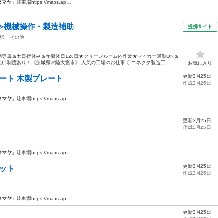
タマヤ
」駐車場https://maps.ap…
≫機械操作・製造補助
提携サイト
駅
その他
専属＆土日祝休み＆年間休日128日★クリーンルーム内作業★マイカー通勤OK＆
い制度あり！《茨城県常陸大宮市》 人気の工場のお仕事 ◇コネクタ製造工...
お気に入り
更新3月25日
プレート 木製プレート
作成3月25日
タマヤ
」駐車場https://maps.ap…
更新3月25日
作成3月25日
タマヤ
」駐車場https://maps.ap…
更新3月25日
セット
作成3月25日
タマヤ
」駐車場https://maps.ap…
更新3月25日