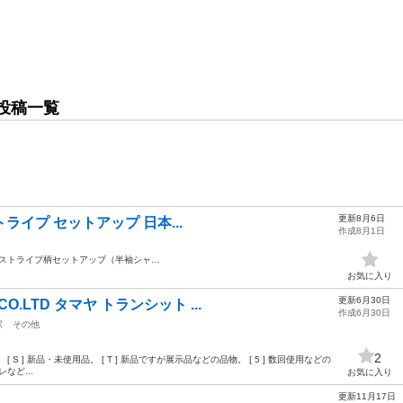
投稿一覧
更新8月6日
 ストライプ セットアップ 日本...
作成8月1日
ストライプ柄セットアップ（半袖シャ…
お気に入り
更新6月30日
O.LTD タマヤ トランシット ...
作成6月30日
駅
その他
2
 S ] 新品・未使用品。 [ T ] 新品ですが展示品などの品物。 [ 5 ] 数回使用などの
など...
お気に入り
更新11月17日