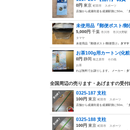
0円
東京
町田市
スポーツ
店舗から成瀬街道を成瀬駅側に50m、「
未使用品『郵便ポスト/郵
5,000円
千葉
市川市
市川大野駅
タマヤ
未使用品『郵便ポスト/郵便受け』
タマヤ
お茶100g用カートン(化
0円
静岡
牧之原市
その他
お茶
れば無料でお譲りします。 メーカー：
タ
全国周辺の売ります・あげますの受付
0325-187 支柱
受付終了
100円
東京
町田市
スポーツ
店舗から成瀬街道を成瀬駅側に50m、「
0325-188 支柱
受付終了
100円
東京
町田市
スポーツ