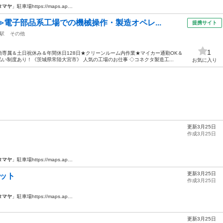
タマヤ
」駐車場https://maps.ap…
≫電子部品系工場での機械操作・製造オペレ...
提携サイト
駅
その他
1
専属＆土日祝休み＆年間休日128日★クリーンルーム内作業★マイカー通勤OK＆
い制度あり！《茨城県常陸大宮市》 人気の工場のお仕事 ◇コネクタ製造工...
お気に入り
更新3月25日
作成3月25日
タマヤ
」駐車場https://maps.ap…
更新3月25日
セット
作成3月25日
タマヤ
」駐車場https://maps.ap…
更新3月25日