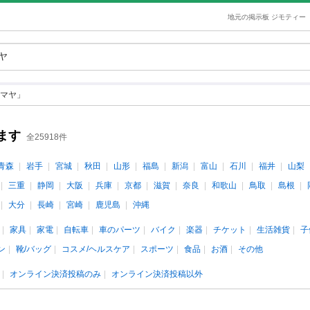
地元の掲示板 ジモティー
マヤ」
ます
全25918件
青森
岩手
宮城
秋田
山形
福島
新潟
富山
石川
福井
山梨
三重
静岡
大阪
兵庫
京都
滋賀
奈良
和歌山
鳥取
島根
大分
長崎
宮崎
鹿児島
沖縄
家具
家電
自転車
車のパーツ
バイク
楽器
チケット
生活雑貨
子
ン
靴/バッグ
コスメ/ヘルスケア
スポーツ
食品
お酒
その他
オンライン決済投稿のみ
オンライン決済投稿以外