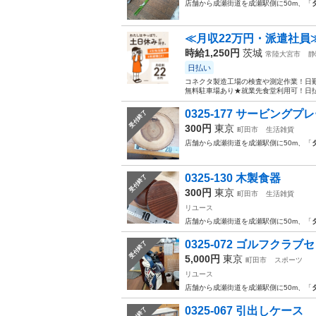
店舗から成瀬街道を成瀬駅側に50m、「
≪月収22万円・派遣社員
時給1,250円
茨城
常陸大宮市
静
日払い
コネクタ製造工場の検査や測定作業！日勤
無料駐車場あり★就業先食堂利用可！日払
0325-177 サービング
受付終了
300円
東京
町田市
生活雑貨
店舗から成瀬街道を成瀬駅側に50m、「
0325-130 木製食器
受付終了
300円
東京
町田市
生活雑貨
リユース
店舗から成瀬街道を成瀬駅側に50m、「
0325-072 ゴルフクラブ
受付終了
5,000円
東京
町田市
スポーツ
リユース
店舗から成瀬街道を成瀬駅側に50m、「
0325-067 引出しケース
受付終了