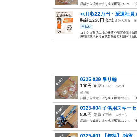
店舗から成瀬街道を成瀬駅側に50m、「
≪月収22万円・派遣社員
時給1,250円
茨城
常陸大宮市
静
日払い
コネクタ製造工場の検査や測定作業！日勤
無料駐車場あり★就業先食堂利用可！日払
0325-029 吊り輪
受付終了
100円
東京
町田市
その他
吊り輪
店舗から成瀬街道を成瀬駅側に50m、「
0325-004 子供用スキー
受付終了
800円
東京
町田市
スポーツ
店舗から成瀬街道を成瀬駅側に50m、「
0325-001 【無料】 雑貨