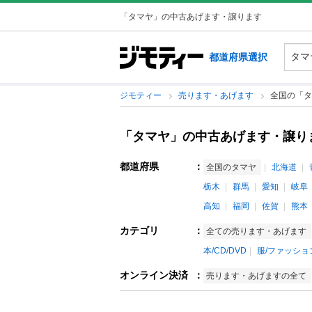
「タマヤ」の中古あげます・譲ります
都道府県選択
ジモティー
売ります・あげます
全国の「タ
「タマヤ」の中古あげます・譲り
都道府県
：
全国のタマヤ
北海道
栃木
群馬
愛知
岐阜
高知
福岡
佐賀
熊本
カテゴリ
：
全ての売ります・あげます
本/CD/DVD
服/ファッショ
オンライン決済
：
売ります・あげますの全て