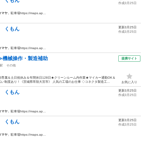
材 くもん
作成3月25日
タマヤ
」駐車場https://maps.ap…
更新3月25日
材 くもん
作成3月25日
タマヤ
」駐車場https://maps.ap…
≫機械操作・製造補助
提携サイト
駅
その他
専属＆土日祝休み＆年間休日128日★クリーンルーム内作業★マイカー通勤OK＆
い制度あり！《茨城県常陸大宮市》 人気の工場のお仕事 ◇コネクタ製造工...
お気に入り
更新3月25日
材 くもん
作成3月25日
タマヤ
」駐車場https://maps.ap…
更新3月25日
材 くもん
作成3月25日
タマヤ
」駐車場https://maps.ap…