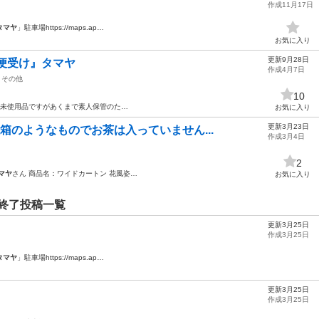
作成11月17日
タマヤ
」駐車場https://maps.ap…
お気に入り
更新9月28日
便受け』タマヤ
作成4月7日
その他
10
未使用品ですがあくまで素人保管のた…
お気に入り
更新3月23日
粧箱のようなものでお茶は入っていません...
作成3月4日
2
マヤ
さん 商品名：ワイドカートン 花風姿…
お気に入り
終了投稿一覧
更新3月25日
作成3月25日
タマヤ
」駐車場https://maps.ap…
更新3月25日
作成3月25日