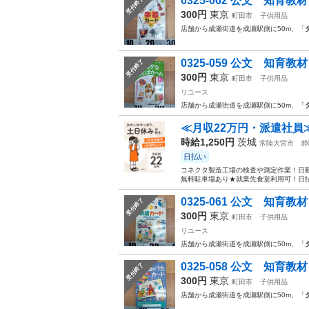
0325-062 公文 知育教
受付終了
300円
東京
町田市
子供用品
店舗から成瀬街道を成瀬駅側に50m、「
0325-059 公文 知育教
受付終了
300円
東京
町田市
子供用品
リユース
店舗から成瀬街道を成瀬駅側に50m、「
≪月収22万円・派遣社員
時給1,250円
茨城
常陸大宮市
静
日払い
コネクタ製造工場の検査や測定作業！日勤
無料駐車場あり★就業先食堂利用可！日払
0325-061 公文 知育教
受付終了
300円
東京
町田市
子供用品
リユース
店舗から成瀬街道を成瀬駅側に50m、「
0325-058 公文 知育教
受付終了
300円
東京
町田市
子供用品
店舗から成瀬街道を成瀬駅側に50m、「