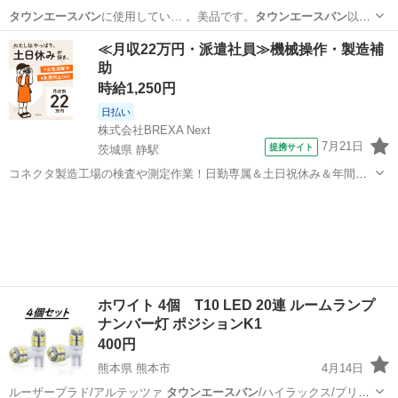
タウンエースバン
に使用してい… 。美品です。
タウンエースバン
以外
にも使用…
茨城
高萩市
キャリア、ラック
タウンエースバン
≪月収22万円・派遣社員≫機械操作・製造補
助
時給1,250円
日払い
株式会社BREXA Next
7月21日
提携サイト
茨城県 静駅
コネクタ製造工場の検査や測定作業！日勤専属＆土日祝休み＆年間休
日128日★クリーンルーム内作業★マイカー通勤OK＆無料駐車場あり
茨城
常陸大宮市
静駅
その他
★就業先食堂利用可！日払い制度あり！《茨城県常陸大宮市》 人気の
工場のお仕事 ◇コネクタ製造工...
ホワイト 4個 T10 LED 20連 ルームランプ
ナンバー灯 ポジションK1
400円
熊本県 熊本市
4月14日
ルーザープラド/アルテッツァ
タウンエースバン
/ハイラックス/プリウ