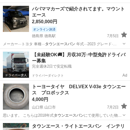
古です。 …
茨城
つくば市
つくば駅
外装、車外用品
パパママカーズで紹介されてます。マウント
エース
タウンエースバン
2,850,000円
オンライン決済
徳島県 徳島駅
7月5日
メーカー···トヨタ 車種···
タウンエースバン
年式···2023 グレード·…
徳島
徳島市
徳島駅
外装、車外用品
【未経験OK🚚】月収30万↑中型免許ドライバ
ー募集
完全週休2日で安定転職
Ad
ドライバーダイレクト
トーヨータイヤ DELVEX V-03e タウンエー
ス プロボックス
4,000円
山口県 山口市
7月2日
思います。 こちらは2018年式
タウンエースバン
にて使用していた物で
す。 その他…
山口
山口市
タイヤ、ホイール
トーヨータイヤ
タウンエース・ライトエースバン インテリ