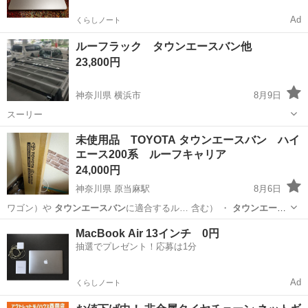
Ad
くらしノート
ルーフラック タウンエースバン他
23,800円
神奈川県 横浜市
8月9日
スーリー
神奈川
横浜市
キャリア、ラック
タウンエースバン
未使用品 TOYOTA タウンエースバン ハイ
エース200系 ルーフキャリア
24,000円
神奈川県 原当麻駅
8月6日
ワゴン）や
タウンエースバン
に適合するル… 含む） ・
タウンエース
バン
（S402M…
神奈川
相模原市
原当麻駅
その他
タウンエースバン
MacBook Air 13インチ 0円
抽選でプレゼント！応募は1分
Ad
くらしノート