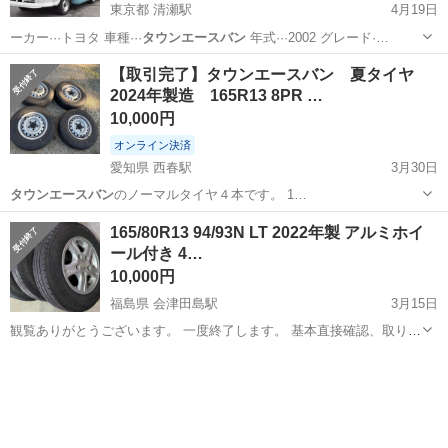
東京都 清瀬駅
4月19日
ーカー···トヨタ 車種···
タウンエースバン
年式···2002 グレード·…
東京
清瀬市
清瀬駅
その他
トリミング
【取引完了】タウンエースバン 夏タイヤ
2024年製造 165R13 8PR …
10,000円
オンライン決済
愛知県 西春駅
3月30日
タウンエースバン
のノーマルタイヤ４本です。 1…
愛知
北名古屋市
西春駅
タイヤ、ホイール
165/80R13 94/93N LT 2022年製 アルミホイ
ール付き 4…
タウンエースバン
10,000円
福島県 会津田島駅
3月15日
観覧ありがとうございます。 一度終了します。 基本直接確認、取りに
来れる方限定 タウンエースに履いてました。 乗り換えにより余った為
福島
南会津郡
会津田島駅
タイヤ、ホイール
R13
投稿させて頂きました。 ヨコハマ ブルーアースバン BluEarth Van
RY55 タイ...