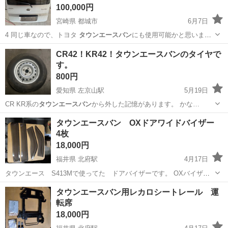
100,000円
宮崎県 都城市
6月7日
4 同じ車なので、トヨタ
タウンエースバン
にも使用可能かと思います
が、適合…
宮崎
都城市
外装、車外用品
タウンエースバン
CR42！KR42！タウンエースバンのタイヤで
す。
800円
愛知県 左京山駅
5月19日
CR KR系の
タウンエースバン
から外した記憶があります。 かな…
愛知
名古屋市
左京山駅
タイヤ、ホイール
タウンエースバン OXドアワイドバイザー
4枚
タウンエースバン
18,000円
福井県 北府駅
4月17日
タウンエース S413Mで使ってた ドアバイザーです。 OXバイザー
のフロント、SP-128とリア、OXR-144になります。 ワイドタイプなの
福井
越前市
北府駅
外装、車外用品
タウンエースバン
タウンエースバン用レカロシートレール 運
で 一番幅狭い部分で 16cmです。 金具揃っていますが 取り付け
転席
の際に プラス...
18,000円