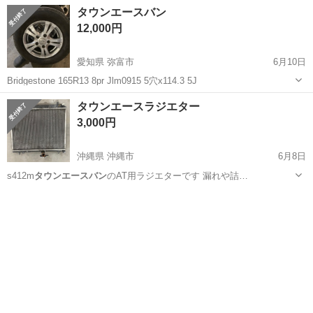
北海道
北見市
タイヤ、ホイール
タウンエースバン
12,000円
愛知県 弥富市
6月10日
Bridgestone 165R13 8pr Jlm0915 5穴x114.3 5J
愛知
弥富市
タイヤ、ホイール
タウンエースバン
タウンエースラジエター
3,000円
沖縄県 沖縄市
6月8日
s412m
タウンエースバン
のAT用ラジエターです 漏れや詰…
沖縄
沖縄市
パーツ