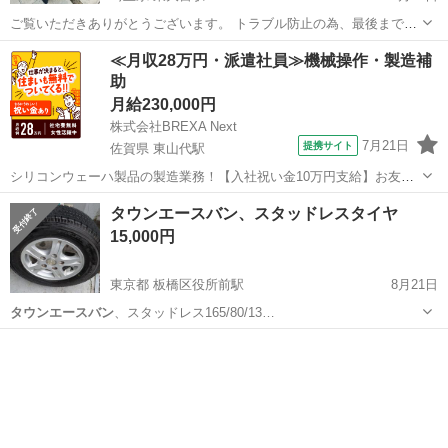
ご覧いただきありがとうございます。 トラブル防止の為、最後まで必
ずお読みください。 大切な事が書いてあります。 【状
埼玉
さいたま市
東大宮駅
キャリア、ラック
INNO
≪月収28万円・派遣社員≫機械操作・製造補
態】 トヨタ 純正オプション品になります。 CARMATE RV-IN...
助
月給230,000円
株式会社BREXA Next
7月21日
提携サイト
佐賀県 東山代駅
シリコンウェーハ製品の製造業務！【入社祝い金10万円支給】お友達
やカップルとの応募OK◎年間休日129日＆休出なしでプライベート充
佐賀
伊万里市
東山代駅
その他
タウンエースバン、スタッドレスタイヤ
実♪業務はクリーンルームで快適作業◎自社正社員登用制度あり★1食
15,000円
300円～の格安食堂あり！《佐...
東京都 板橋区役所前駅
8月21日
タウンエースバン
、スタッドレス165/80/13…
東京
板橋区
板橋区役所前駅
その他
タウンエースバン