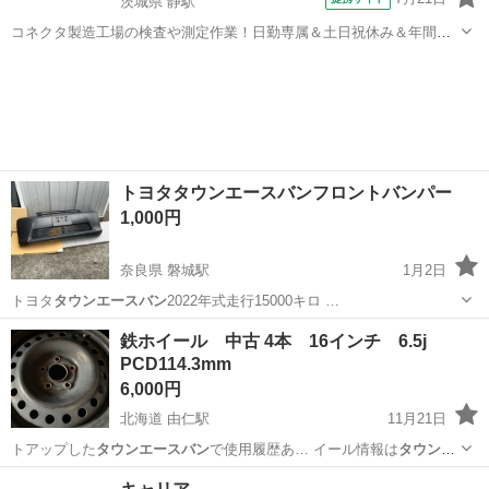
茨城県 静駅
コネクタ製造工場の検査や測定作業！日勤専属＆土日祝休み＆年間休
日128日★クリーンルーム内作業★マイカー通勤OK＆無料駐車場あり
茨城
常陸大宮市
静駅
その他
★就業先食堂利用可！日払い制度あり！《茨城県常陸大宮市》 人気の
工場のお仕事 ◇コネクタ製造工...
トヨタタウンエースバンフロントバンパー
1,000円
奈良県 磐城駅
1月2日
トヨタ
タウンエースバン
2022年式走行15000キロ …
奈良
葛城市
磐城駅
その他
空調
鉄ホイール 中古 4本 16インチ 6.5j
PCD114.3mm
6,000円
北海道 由仁駅
11月21日
トアップした
タウンエースバン
で使用履歴あ… イール情報は
タウンエ
ースバン
を基に記載。…
北海道
夕張郡
由仁駅
タイヤ、ホイール
ホイール