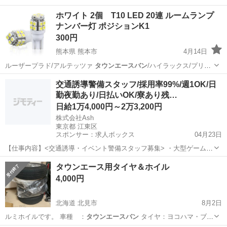
ス …
熊本
熊本市
その他
ポジション
ホワイト 2個 T10 LED 20連 ルームランプ
ナンバー灯 ポジションK1
300円
熊本県 熊本市
4月14日
ルーザープラド/アルテッツァ
タウンエースバン
/ハイラックス/プリウ
ス …
熊本
熊本市
その他
ポジション
交通誘導警備スタッフ/採用率99%/週1OK/日
勤夜勤あり/日払いOK/寮あり残…
日給1万4,000円～2万3,200円
株式会社Ash
東京都 江東区
スポンサー：求人ボックス
04月23日
【仕事内容】<交通誘導・イベント警備スタッフ募集> ・大型ゲームイ
ベント ・スポーツ・地域イベント ・工事現場 など、さまざまな現場
アルバイト・パート
タウンエース用タイヤ＆ホイル
で「安全を支える」警備会社です。 若手スタッフも多数活躍中! 未経
4,000円
験スタートがほとんどなので、初め...
北海道 北見市
8月2日
ルミホイルです。 車種 ：
タウンエースバン
タイヤ：ヨコハマ・ブル
ーアー…