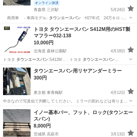
オンライン決済
青森県 三沢駅
5月24日
商用車 - 車両モデル:
タウンエースバン
H27年式 24万キロ -
カ…
青森
三沢市
三沢駅
その他
タウンエースバン
トヨタ タウンエースバン S412M用のHST製
マフラー032-138
10,000円
北海道 森林公園駅
4月18日
トヨタ
タウンエースバン
S412M… : トヨタ
タウンエースバン
S412M…
北海道
札幌市
森林公園駅
パーツ
タウンエースバン
タウンエースバン用リヤアンダーミラー
300円
東京都 東青梅駅
4月12日
中古なので写真似て判断してください。 ミラーの割れなどは有りませ
ん。 好きな色に塗って楽しんでください。
東京
青梅市
東青梅駅
アクセサリー
タウンエースバン
イノー基本バー、フット、ロック(タウンエー
スバン)
8,000円
茨城県 高萩市
3月13日