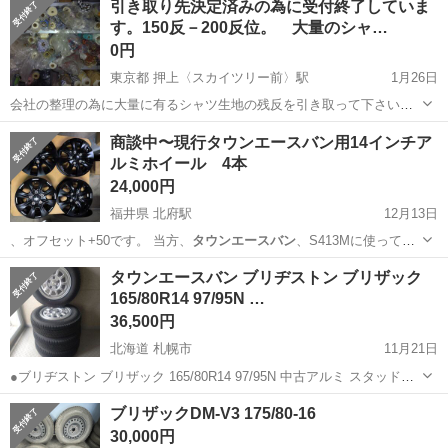
引き取り先決定済みの為に受付終了していま
実♪業務はクリーンルームで快適作業◎自社正社員登用制度あり★1食
す。150反－200反位。 大量のシャ…
300円～の格安食堂あり！《佐...
0円
東京都 押上〈スカイツリー前〉駅
1月26日
会社の整理の為に大量に有るシャツ生地の残反を引き取って下さい。
薄手のシャツ生地が大半で150反－200反位有ります。 申し訳ありませ
東京
墨田区
押上〈スカイツリー前〉駅
その他
会社
商談中〜現行タウンエースバン用14インチア
んが画像で判断して下さい。 外側を何巻きか捨てる反物も有りますが
ルミホイール 4本
状態の悪い反物や...
24,000円
福井県 北府駅
12月13日
、オフセット+50です。 当方、
タウンエースバン
、S413Mに使ってま
した。ライ…
福井
越前市
北府駅
タイヤ、ホイール
タウンエースバン ブリヂストン ブリザック
165/80R14 97/95N …
タウンエースバン
36,500円
北海道 札幌市
11月21日
●ブリヂストン ブリザック 165/80R14 97/95N 中古アルミ スタッドレ
スセット ●製造年２０２０ ●タイヤサイズ１６５Ｒ１３ ＬＴ 8PR ●お
北海道
札幌市
タイヤ、ホイール
ブリザックDM-V3 175/80-16
引き渡しは平日のみとなります。
30,000円