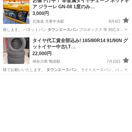
お値下げ中！ 非金属タイヤチェーン ネットギ
ア ジラーレ GN-08 1度のみ…
3,000円
北海道 月寒中央駅
8月4日
致します。 バネットバン
タウンエースバン
プロボックス 等 対応タ…
北海道
札幌市
月寒中央駅
タイヤ、ホイール
タイヤ代工賃全部込み! 165/80R14 91/90N グ
ットイヤー中古LT…
タイヤチェーン
22,000円
神奈川県 鴨居駅
7月23日
様でお願いいたします。
タウンエースバン
、ライトエースバン、バネ
ットバン…
神奈川
横浜市
鴨居駅
タイヤ、ホイール
タイヤ