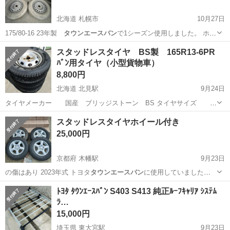
北海道 札幌市
10月27日
175/80-16 23年製
タウンエースバン
で1シーズン使用しました。 ホ
イ…
北海道
札幌市
タイヤ、ホイール
ブリザック
スタッドレスタイヤ BS製 165R13-6PR
ﾊﾞﾝ用タイヤ（小型貨物車）
8,800円
北海道 北見駅
9月24日
タイヤメーカー 国産 ブリッジストーン BS タイヤサイズ
165R13 6PR スタッドレスタイヤ 製造年 ３０２０製
北海道
北見市
北見駅
タイヤ、ホイール
スタッドレスタイヤホイール付き
（令和２年製） 溝の深さ 残溝 8ｍｍ程度 ８部山～ 溝
スタッドレスタイヤ
25,000円
の深さは充分ですの...
京都府 木幡駅
9月23日
の傷はあり 2023年式 トヨタ
タウンエースバン
に使用していました。
仕事上家…
京都
宇治市
木幡駅
タイヤ、ホイール
ﾄﾖﾀ ﾀｳﾝｴｰｽﾊﾞﾝ S403 S413 純正ﾙｰﾌｷｬﾘｱ ｼｽﾃﾑ
ﾗ…
スタッドレスタイヤ
15,000円
埼玉県 東大宮駅
9月23日