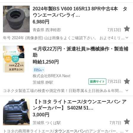
2024年製BS V600 165R13 8PR中古4本 タ
ウンエースバンライ…
6,980円
青森県 西津軽郡
7月13日
年号 2024年 (画像参照) 山は画像をよくご確認下さい。 およそ4ミリ前
後。 組み込み時エア漏れ等ございませんでしたがひび割れとか見落し
青森
西津軽郡
タイヤ、ホイール
≪月収22万円・派遣社員≫機械操作・製造補
有るかもしれません。 新品同様のクオリティを求める方や神経質な方
助
はご遠慮くだ...
時給1,250円
日払い
株式会社BREXA Next
7月21日
提携サイト
茨城県 静駅
コネクタ製造工場の検査や測定作業！日勤専属＆土日祝休み＆年間休
日128日★クリーンルーム内作業★マイカー通勤OK＆無料駐車場あり
茨城
常陸大宮市
静駅
その他
【トヨタ ライトエース/タウンエースバン ア
★就業先食堂利用可！日払い制度あり！《茨城県常陸大宮市》 人気の
ンダーカバー】 S402M 51…
工場のお仕事 ◇コネクタ製造工...
3,000円
茨城県 つくば駅
7月7日
トヨタの商用車ライトエース/
タウンエースバン
のアンダーカバー、中