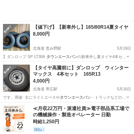
【値下げ】【新車外し】165/80R14夏タイヤ
8,000円
北海道 恵み野駅
5月19日
】ダンロップ SP LT30A
タウンエースバン
の新車外し夏タイヤ4本セッ
トです…
北海道
恵庭市
恵み野駅
タイヤ、ホイール
夏タイヤ
【タイヤ高騰前に】ダンロップ ウィンター
マックス 4本セット 165R13
4,000円
北海道 帯広駅
5月16日
です。用途: 主にライトエースや
タウンエースバン
・トラックなどの商
用車用として設…
北海道
帯広市
帯広駅
タイヤ、ホイール
≪月収22万円・派遣社員≫電子部品系工場で
の機械操作・製造オペレーター 日勤
ウィンターマックス
時給1,250円
日払い