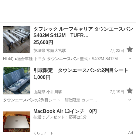
タフレック ルーフキャリア タウンエースバン
S402M S412M TUFR…
25,600円
茨城県 常陸大宮駅
7月23日
HL44) ●適合車種 トヨタ
タウンエースバン
型式：S402M S412M …
茨城
常陸大宮市
常陸大宮駅
キャリア、ラック
引取限定 タウンエースバンの2列目シート
1,000円
山梨県 小井川駅
7月19日
タウンエースバン
の2列目シート 引取限定 ガレー…
山梨
南アルプス市
小井川駅
内装、インテリア
MacBook Air 13インチ 0円
抽選でプレゼント！応募は1分
タウンエースバン
Ad
くらしノート