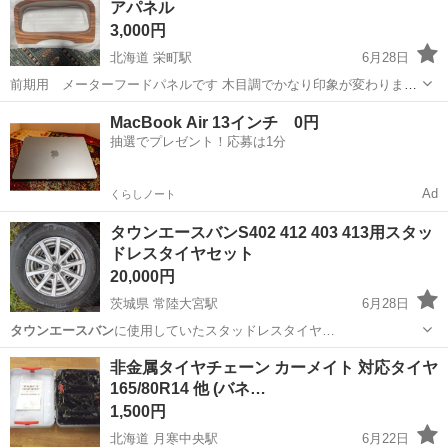
アパネル
3,000円
北海道 栄町駅
6月28日
前期用 メーターフードパネルです 木目調でかなり印象が変わります
S402又はS412に適合します 画像4枚目の赤丸部分です 5枚目は装着イ
北海道
札幌市
栄町駅
内装、インテリア
インテリア
MacBook Air 13インチ 0円
メージです （4、5枚目はネットからの拝借画像です） 後期には適合し
抽選でプレゼント！応募は1分
ません 新品...
Ad
くらしノート
タウンエースバンS402 412 403 413用スタッ
ドレスタイヤセット
20,000円
茨城県 常陸大宮駅
6月28日
タウンエースバン
に使用していたスタッドレスタイヤ…
茨城
常陸大宮市
常陸大宮駅
タイヤ、ホイール
非金属タイヤチェーン カーメイト 対応タイヤ
165/80R14 他 (バネ…
1,500円
北海道 月寒中央駅
6月22日