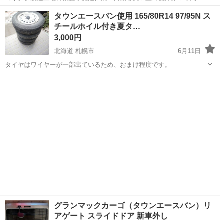
日128日★クリーンルーム内作業★マイカー通勤OK＆無料駐車場あり
茨城
常陸大宮市
静駅
その他
タウンエースバン使用 165/80R14 97/95N ス
★就業先食堂利用可！日払い制度あり！《茨城県常陸大宮市》 人気の
チールホイル付き夏タ…
工場のお仕事 ◇コネクタ製造工...
3,000円
北海道 札幌市
6月11日
タイヤはワイヤーが一部出ているため、おまけ程度です。
北海道
札幌市
タイヤ、ホイール
タウンエースバン
グランマックカーゴ（タウンエースバン）リ
アゲート スライドドア 新車外し