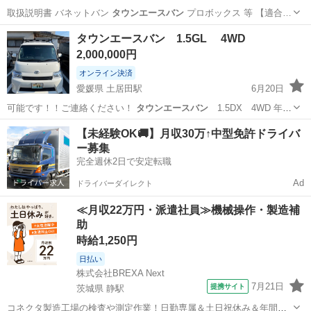
取扱説明書 バネットバン
タウンエースバン
プロボックス 等 【適合…
北海道
札幌市
月寒中央駅
タイヤ、ホイール
タウンエースバン 1.5GL 4WD
スノーチェーン
2,000,000円
オンライン決済
愛媛県 土居田駅
6月20日
可能です！！ご連絡ください！
タウンエースバン
1.5DX 4WD 年式
令…
愛媛
松山市
土居田駅
その他
タウンエースバン
【未経験OK🚚】月収30万↑中型免許ドライバ
ー募集
完全週休2日で安定転職
Ad
ドライバーダイレクト
≪月収22万円・派遣社員≫機械操作・製造補
助
時給1,250円
日払い
株式会社BREXA Next
7月21日
提携サイト
茨城県 静駅
コネクタ製造工場の検査や測定作業！日勤専属＆土日祝休み＆年間休