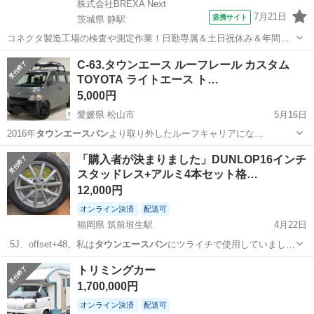
株式会社BREXA Next
7月21日
提携サイト
茨城県 静駅
コネクタ製造工場の検査や測定作業！日勤専属＆土日祝休み＆年間休
日128日★クリーンルーム内作業★マイカー通勤OK＆無料駐車場あり
茨城
常陸大宮市
静駅
その他
C-63.タウンエース ルーフレール カスタム
★就業先食堂利用可！日払い制度あり！《茨城県常陸大宮市》 人気の
TOYOTA ライトエース ト…
工場のお仕事 ◇コネクタ製造工...
5,000円
愛媛県 松山市
5月16日
2016年
タウンエースバン
より取り外したルーフキャリアにな…
愛媛
松山市
外装、車外用品
ルーフレール
「購入者が決まりました」DUNLOP16インチ
スタッドレス+アルミ4本セット格…
12,000円
オンライン決済
配送可
福岡県 筑前垣生駅
4月22日
.5J、offset+48。私は
タウンエースバン
にツライチで使用していまし
た。P…
福岡
中間市
筑前垣生駅
タイヤ、ホイール
16インチ
トリミングカー
1,700,000円
オンライン決済
配送可