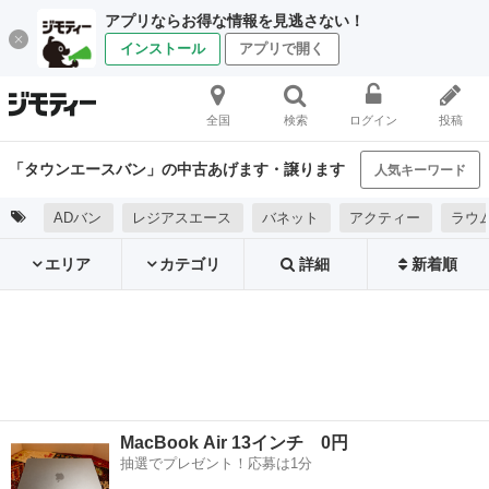
アプリならお得な情報を見逃さない！
インストール
アプリで開く
全国
検索
ログイン
投稿
「タウンエースバン」の中古あげます・譲ります
人気キーワード
ADバン
レジアスエース
バネット
アクティー
ラウ
エリア
カテゴリ
詳細
新着順
MacBook Air 13インチ 0円
抽選でプレゼント！応募は1分