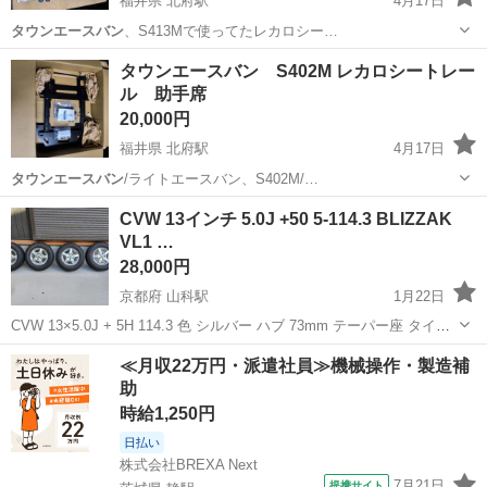
福井県 北府駅
4月17日
タウンエースバン
、S413Mで使ってたレカロシー…
福井
越前市
北府駅
パーツ
タウンエースバン
タウンエースバン S402M レカロシートレー
ル 助手席
20,000円
福井県 北府駅
4月17日
タウンエースバン
/ライトエースバン、S402M/…
福井
越前市
北府駅
パーツ
タウンエースバン
CVW 13インチ 5.0J +50 5-114.3 BLIZZAK
VL1 …
28,000円
京都府 山科駅
1月22日
CVW 13×5.0J + 5H 114.3 色 シルバー ハブ 73mm テーパー座 タイヤ
BRIDGESTONE BLIZZAK VL1 165R13 LT 8PR 2023年 適合車種ライ
京都
京都市
山科駅
タイヤ、ホイール
≪月収22万円・派遣社員≫機械操作・製造補
トエース／タウンエース 室内...
助
タウンエースバン
時給1,250円
日払い
株式会社BREXA Next
7月21日
提携サイト