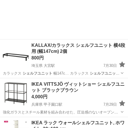
KALLAX/カラックス シェルフユニット 横4段
用 (幅147cm) 2個
800円
埼玉県 大宮駅
7月30日
カラックス
シェルフユニット
幅147c… カラックス
シェルフユニット
にこの下部フ…
埼玉
さいたま市
大宮駅
収納家具
IKEA VITTSJÖ ヴィットショー シェルフユニ
ット ブラックブラウン
4,000円
兵庫県 甲子園口駅
7月29日
強化ガラスとスチール素材を組み合わせた、圧迫感のないオープンシ
ェルフです。 - ブランド: IKEA - モデル: VITTSJÖ ヴィットショー -
兵庫
西宮市
甲子園口駅
オフィス用家具
IKEA ラック ウォールシェルフユニット, ホワ
カラー: ブラックブラウン - 素材: スチール、強化ガラス - 構造...