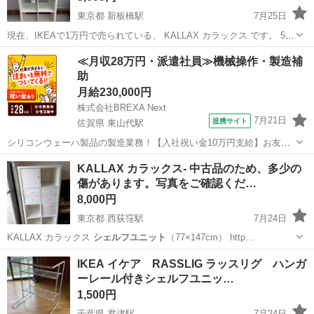
東京都 新板橋駅
7月25日
現在、IKEAで1万円で売られている、 KALLAX カラックス です。 5枚
目の写真の通り、小傷ありますが、それ以外は比較的綺麗な状態だと
東京
板橋区
新板橋駅
収納家具
≪月収28万円・派遣社員≫機械操作・製造補
思います。 在庫は2個あります。 まとめ買いの方を優先します。 値段
助
は1個あた...
月給230,000円
株式会社BREXA Next
7月21日
提携サイト
佐賀県 東山代駅
シリコンウェーハ製品の製造業務！【入社祝い金10万円支給】お友達
やカップルとの応募OK◎年間休日129日＆休出なしでプライベート充
佐賀
伊万里市
東山代駅
その他
KALLAX カラックス- 中古品のため、多少の
実♪業務はクリーンルームで快適作業◎自社正社員登用制度あり★1食
傷があります。写真をご確認くだ…
300円～の格安食堂あり！《佐...
8,000円
東京都 西荻窪駅
7月24日
KALLAX カラックス
シェルフユニット
（77×147cm） http…
東京
杉並区
西荻窪駅
収納家具
IKEA イケア RASSLIG ラッスリグ ハンガ
ーレール付きシェルフユニッ…
1,500円
千葉県 君津駅
7月24日