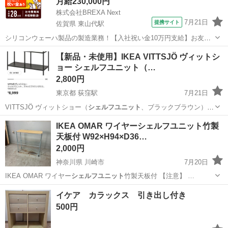
月給230,000円
株式会社BREXA Next
7月21日
提携サイト
佐賀県 東山代駅
シリコンウェーハ製品の製造業務！【入社祝い金10万円支給】お友達
やカップルとの応募OK◎年間休日129日＆休出なしでプライベート充
佐賀
伊万里市
東山代駅
その他
​【新品・未使用】IKEA VITTSJÖ ヴィットシ
実♪業務はクリーンルームで快適作業◎自社正社員登用制度あり★1食
ョー シェルフユニット（…
300円～の格安食堂あり！《佐...
2,800円
東京都 荻窪駅
7月21日
VITTSJÖ ヴィットショー（
シェルフユニット
、ブラックブラウン） ​
サイズ：…
東京
杉並区
荻窪駅
収納家具
IKEA OMAR ワイヤーシェルフユニット竹製
天板付 W92×H94×D36…
2,000円
神奈川県 川崎市
7月20日
IKEA OMAR ワイヤー
シェルフユニット
竹製天板付 【注意】 …
神奈川
川崎市
家具
OMAR
イケア カラックス 引き出し付き
500円