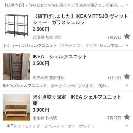
【仕事内容】/ 所持金ゼロでも転職できる?! 東京で働きたい方必見 即
日入居可!家具家電付きの寮・社宅あり! 引っ越しや上京の費用は”すべ
アルバイト・パート
【値下げしました】IKEA VITTSJÖ ヴィット
て”負担します 必ず面接!電話面接もOK! 魅力ポイント 家具家電付きの
ショー ガラスシェルフ
寮・社宅を完備 無資...
2,500円
兵庫県 加古川駅
7月28日
トショー）の
シェルフユニット
（ブラックブ… タイプ:
シェルフユニ
ット
カラー: …
兵庫
加古川市
加古川駅
収納家具
ガラス
IKEA シェルフユニット
2,500円
鹿児島県 慈眼寺駅
7月28日
IKEAの
シェルフユニット
、ダークグレーになります。 使わ…
鹿児島
鹿児島市
慈眼寺駅
収納家具
※引き取り限定 IKEA シェルフユニット
棚
3,000円
東京都 竹橋駅
7月27日
・IKEA イェッテスタ
シェルフユニット
ホワイト