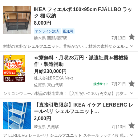
てましたが、使わなくなったのでお譲りします。 W 60 ×H 148 ノーク
広島
広島市
中深川駅
収納家具
レールベリ
IKEA フィエルボ 100×95cm FJÄLLBO ラッ
レームノーリターンでお願いします。 違う棚を購入したため必要なく
ク 棚 収納
なりました。
8,000円
オンライン決済
配送可
栃木県 西那須野駅
7月13日
材製の素朴な
シェルフユニット
。背板がない… 材製の素朴な
シェルフ
ユニット
。一台一台表…
栃木
那須塩原市
西那須野駅
オフィス用家具
≪寮無料・月収28万円・派遣社員≫機械操
作・製造補助
月給230,000円
株式会社BREXA Next
7月21日
提携サイト
佐賀県 東山代駅
シリコンウェーハ製品の製造業務！【入社祝い金10万円支給】お友達
やカップルとの応募OK◎年間休日129日＆休出なしでプライベート充
佐賀
伊万里市
東山代駅
その他
【直接引取限定】IKEA イケア LERBERG レ
実♪業務はクリーンルームで快適作業◎自社正社員登用制度あり★1食
ールベリ シェルフユニット…
300円～の格安食堂あり！《佐...
2,000円
埼玉県 八潮駅
7月13日
ア LERBERG レールベリ
シェルフユニット
スチールラック 4段 現状