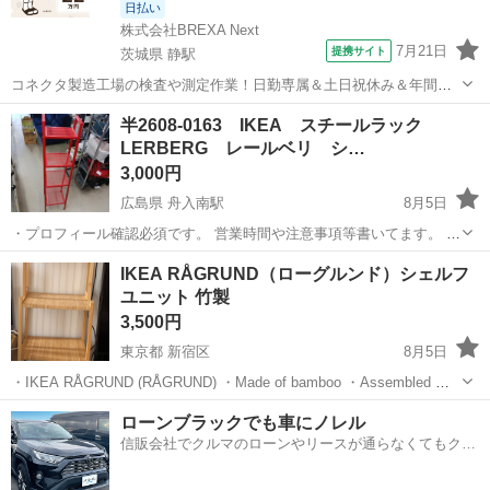
日払い
株式会社BREXA Next
7月21日
提携サイト
茨城県 静駅
コネクタ製造工場の検査や測定作業！日勤専属＆土日祝休み＆年間休
日128日★クリーンルーム内作業★マイカー通勤OK＆無料駐車場あり
茨城
常陸大宮市
静駅
その他
半2608-0163 IKEA スチールラック
★就業先食堂利用可！日払い制度あり！《茨城県常陸大宮市》 人気の
LERBERG レールベリ シ…
工場のお仕事 ◇コネクタ製造工...
3,000円
広島県 舟入南駅
8月5日
・プロフィール確認必須です。 営業時間や注意事項等書いてます。 ・
購入希望の方は取りに来られるご希望の日にちと時間を○日○時と明記
広島
広島市
舟入南駅
収納家具
IKEA RÅGRUND（ローグルンド）シェルフ
してご連絡お願い致します。 ご覧頂きありがとうございます。 幅約
ユニット 竹製
35cm 奥行約35cm...
3,500円
東京都 新宿区
8月5日
・IKEA RÅGRUND (RÅGRUND) ・Made of bamboo ・Assembled ・
There are no noticeable scratches or stains ・No damage ・The ...
東京
新宿区
収納家具
ローグルンド
ローンブラックでも車にノレル
信販会社でクルマのローンやリースが通らなくてもクル
マをご利用いただけるサービスがあります！