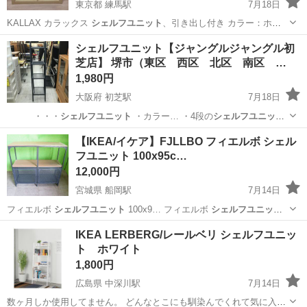
東京都 練馬駅
7月18日
KALLAX カラックス
シェルフユニット
、引き出し付き カラー：ホワ
イ…
東京
練馬区
練馬駅
収納家具
シェルフユニット【ジャングルジャングル初
芝店】 堺市（東区 西区 北区 南区 …
1,980円
大阪府 初芝駅
7月18日
・・・
シェルフユニット
・カラー… ・4段の
シェルフユニット
です！ 多…
大阪
堺市
初芝駅
収納家具
ジャングル
【IKEA/イケア】FJLLBO フィエルボ シェル
フユニット 100x95c…
12,000円
宮城県 船岡駅
7月14日
フィエルボ
シェルフユニット
100x9… フィエルボ
シェルフユニット
が入荷致しま… にぴったりな
シェルフユニット
。 金属の…
宮城
柴田郡
船岡駅
収納家具
IKEA LERBERG/レールベリ シェルフユニッ
ト ホワイト
1,800円
広島県 中深川駅
7月14日
数ヶ月しか使用してません。 どんなとこにも馴染んでくれて気に入っ