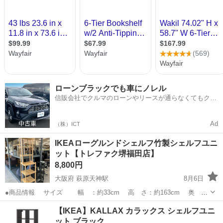
ローンブラックでも車にノレル
信販会社でクルマのローンやリースが通らなくてもクル
マをご利用いただけるサービスがあります！
Ad
（株）ICT
IKEAローグルンドシェルフ竹製シェルフユニ
ット【トレファク堺福田店】
8,800円
大阪府 萩原天神駅
8月6日
●商品情報 サイズ 幅 ：約33cm 高 さ：約163cm 奥
行：約28cm お問い合わせ番号【1060004379525】 中古品ですので
大阪
堺市
萩原天神駅
収納家具
貸し出し
【IKEA】KALLAX カラックス シェルフユニ
多少の傷や汚れはございます。 予めご了承くださいませ。 こちらは...
ット ブラック