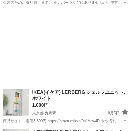
引越のためお譲り致します。 不足パーツなどはありませんが、中古品
のため若干汚れはある点、ご理解頂きますようお願い致します。 取り
東京
国分寺市
国分寺駅
収納家具
にきてくれる方を優先にお譲りします！
IKEA(イケア) LERBERG シェルフユニット,
ホワイト
1,000円
東京都 曳舟駅
8月5日
商品サイト 定価3,800円 https://amzn.asia/d/0b1Hew4R やや汚れご
ざいます。
東京
墨田区
曳舟駅
収納家具