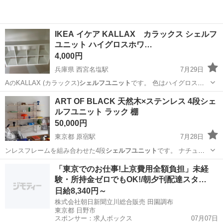
IKEA イケア KALLAX カラックス シェルフ
ユニット ハイグロスホワ…
4,000円
兵庫県 西宮名塩駅
7月29日
AのKALLAX (カラックス)
シェルフユニット
です。 色はハイグロスホ
ワイト(…
兵庫
西宮市
西宮名塩駅
収納家具
ART OF BLACK 天然木×ステンレス 4段シェ
ルフユニット ラック 棚
50,000円
東京都 原宿駅
7月28日
ンレスフレームを組み合わせた4段
シェルフユニット
です。 ナチュラ
ルな木目と…
東京
渋谷区
原宿駅
収納家具
「東京でのお仕事!上京費用全額負担」未経
験・所持金ゼロでもOK!/朝夕刊配達スタ…
日給8,340円～
株式会社朝日新聞立川総合販売 田園調布
東京都 日野市
スポンサー：求人ボックス
07月07日