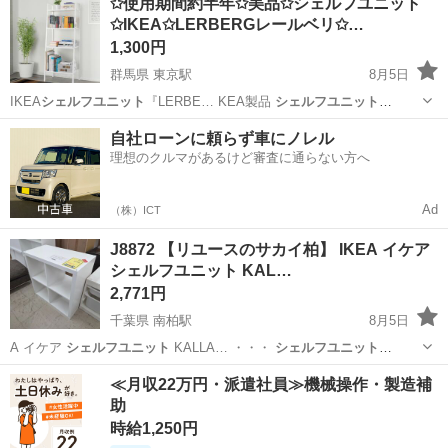
✩使用期間約半年✩美品✩シェルフユニット
✩IKEA✩LERBERGレールベリ✩…
1,300円
群馬県 東京駅
8月5日
IKEA
シェルフユニット
『LERBE… KEA製品
シェルフユニット
LERBE… るもの】 ①
シェルフユニット
本体 ⚠️…
群馬
太田市
東京駅
収納家具
シェルフユニット
自社ローンに頼らず車にノレル
理想のクルマがあるけど審査に通らない方へ
Ad
（株）ICT
J8872 【リユースのサカイ柏】 IKEA イケア
シェルフユニット KAL…
2,771円
千葉県 南柏駅
8月5日
A イケア
シェルフユニット
KALLA… ・・・
シェルフユニット
KALLA… り合うように
シェルフユニット
をカスタマイ…
千葉
柏市
南柏駅
収納家具
KALLAX
≪月収22万円・派遣社員≫機械操作・製造補
助
時給1,250円