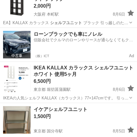
2,000円
大阪府 本町駅
8月6日
EA】KALLAX カラックス
シェルフユニット
ブラック 引っ越しのため
お譲…
大阪
大阪市
本町駅
収納家具
ローンブラックでも車にノレル
信販会社でクルマのローンやリースが通らなくてもクル
マをご利用いただけるサービスがあります！
Ad
（株）ICT
IKEA KALLAX カラックス シェルフユニット
ホワイト 使用5ヶ月
6,500円
東京都 堀切菖蒲園駅
8月6日
IKEAの人気シェルフ KALLAX（カラックス）77×147cmです。 引っ越
しに伴い不要になったため出品します。 使用期間は約5ヶ月で、比較
東京
葛飾区
堀切菖蒲園駅
収納家具
KALLAX
イケアシェルフユニット
的きれいな状態です。 まだ物が置いてある状態のため、IKEA公式のス
1,500円
クリー...
東京都 国分寺駅
8月5日