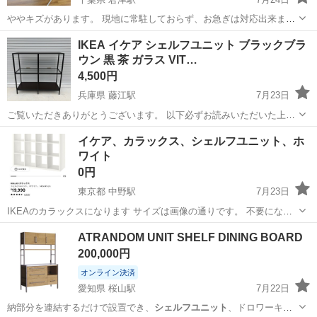
ややキズがあります。 現地に常駐しておらず、お急ぎは対応出来ませ
ん。 次は7/24から−26日昼ごろと8月8日に現地におります。その他の
千葉
君津市
君津駅
収納家具
IKEA イケア シェルフユニット ブラックブラ
お日にちはお尋ねください。 君津駅徒歩数分程の戸建です。 8/9に大
ウン 黒 茶 ガラス VIT…
網に運ぶ...
4,500円
兵庫県 藤江駅
7月23日
ご覧いただきありがとうございます。 以下必ずお読みいただいた上で
ご検討ください。 ---------------------------------------- 【商品の説明】 メーカ
兵庫
明石市
藤江駅
収納家具
シェルフユニット
イケア、カラックス、シェルフユニット、ホ
ー：IKEA 【商品の状態】 ...
ワイト
0円
東京都 中野駅
7月23日
IKEAのカラックスになります サイズは画像の通りです。 不要になっ
たので引き取りに来れる方。 空の状態から、一階の部屋から屋外へ運
東京
中野区
中野駅
家具
ATRANDOM UNIT SHELF DINING BOARD
び出せるのを手伝って頂ける方に差し上げます。 現状、写真の通り、
200,000円
部分的にマットブラック...
オンライン決済
愛知県 桜山駅
7月22日
納部分を連結するだけで設置でき、
シェルフユニット
、ドロワーキャ