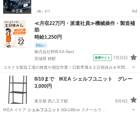
マをご利用いただけるサービスがあります！
Ad
（株）ICT
≪月収22万円・派遣社員≫機械操作・製造補
助
時給1,250円
日払い
株式会社BREXA Next
7月21日
提携サイト
茨城県 静駅
コネクタ製造工場の検査や測定作業！日勤専属＆土日祝休み＆年間休
日128日★クリーンルーム内作業★マイカー通勤OK＆無料駐車場あり
茨城
常陸大宮市
静駅
その他
8/10まで IKEA シェルフユニット グレー
★就業先食堂利用可！日払い制度あり！《茨城県常陸大宮市》 人気の
3,000円
工場のお仕事 ◇コネクタ製造工...
東京都 西八王子駅
8月4日
IKEA イケア
シェルフユニット
60x148cm スチールラ…
東京
八王子市
西八王子駅
収納家具