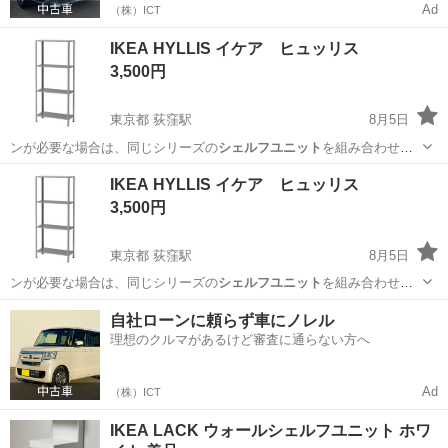
Ad
（株）ICT
IKEA HYLLIS イケア ヒュッリス
3,500円
東京都 荻窪駅
8月5日
ンが必要な場合は、同じシリーズの
シェルフユニット
を組み合わせる
ことができます。 …
東京
杉並区
荻窪駅
収納家具
ヒュッリス
IKEA HYLLIS イケア ヒュッリス
3,500円
東京都 荻窪駅
8月5日
ンが必要な場合は、同じシリーズの
シェルフユニット
を組み合わせる
ことができます。 …
東京
杉並区
荻窪駅
収納家具
KALLAX
自社ローンに頼らず車にノレル
理想のクルマがあるけど審査に通らない方へ
Ad
（株）ICT
IKEA LACK ウォールシェルフユニット ホワ