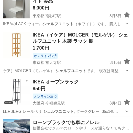
イト 美品
6,000円
東京都 南砂町駅
8月5日
IKEAのLACK ウォール
シェルフユニット
（ホワイト）です。 購入して
か…
東京
江東区
南砂町駅
収納家具
IKEA（イケア）MOLGER（モルゲル） シェ
ルフユニット 木製 ラック 棚
1,700円
オンライン決済
東京都 祐天寺駅
8月5日
ケア）MOLGER（モルゲル）
シェルフユニット
です。 現在は廃盤と
なっている…
東京
目黒区
祐天寺駅
収納家具
IKEA オープンラック
850円
オンライン決済
大阪府 今福鶴見駅
8月4日
LERBERG レールベリ
シェルフユニット
, ダークグレー, 35x148…
大阪
大阪市
今福鶴見駅
収納家具
ローンブラックでも車にノレル
信販会社でクルマのローンやリースが通らなくてもクル