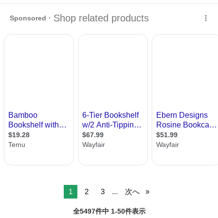
品 …
埼玉
八潮市
八潮駅
収納家具
レールベリ
1
2
3
...
次へ
全5497件中 1-50件表示