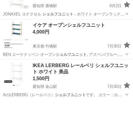
愛知県 豊橋駅
8月2日
JONAXEL ヨナクセル
シェルフユニット
- ホワイト オープンラック
…
愛知
豊橋市
豊橋駅
収納家具
イケア オープンシェルフユニット
4,000円
東京都 竹橋駅
7月30日
BEN エーケナッベン オープン
シェルフユニット
, アスペン/ブルー,
70x3…
東京
千代田区
竹橋駅
収納家具
イケア
IKEA LERBERG レールベリ シェルフユニッ
ト ホワイト 美品
1,500円
愛知県 金山駅
7月30日
AのLERBERG（レールベリ）
シェルフユニット
です。 カラー：ホワ
イト サイ…
愛知
名古屋市
金山駅
収納家具