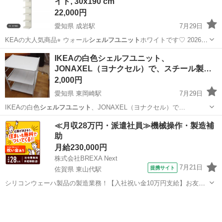
イト, 30x190 cm
22,000円
愛知県 成岩駅
7月29日
KEAの大人気商品⭐︎ ウォール
シェルフユニット
ホワイトです♡ 2026年
3月…
愛知
半田市
成岩駅
収納家具
IKEAの白色シェルフユニット、
JONAXEL（ヨナクセル）で、スチール製の
フ…
2,000円
愛知県 東岡崎駅
7月29日
IKEAの白色
シェルフユニット
、JONAXEL（ヨナクセル）で…
愛知
岡崎市
東岡崎駅
収納家具
≪月収28万円・派遣社員≫機械操作・製造補
助
月給230,000円
株式会社BREXA Next
7月21日
提携サイト
佐賀県 東山代駅
シリコンウェーハ製品の製造業務！【入社祝い金10万円支給】お友達
やカップルとの応募OK◎年間休日129日＆休出なしでプライベート充
佐賀
伊万里市
東山代駅
その他
実♪業務はクリーンルームで快適作業◎自社正社員登用制度あり★1食
300円～の格安食堂あり！《佐...