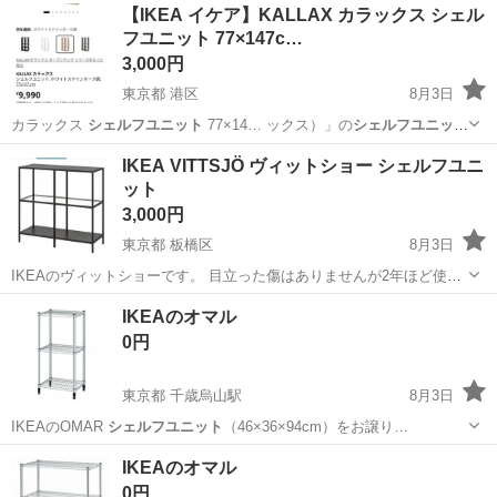
東京
新宿区
高田馬場駅
収納家具
KALLAX
【IKEA イケア】KALLAX カラックス シェル
フユニット 77×147c…
3,000円
東京都 港区
8月3日
カラックス
シェルフユニット
77×14… ックス）」の
シェルフユニット
です。 …
東京
港区
収納家具
IKEA VITTSJÖ ヴィットショー シェルフユニ
ット
3,000円
東京都 板橋区
8月3日
IKEAのヴィットショーです。 目立った傷はありませんが2年ほど使用
していました。 自宅まで引き取りをお願いします。 2階の階段ありで
東京
板橋区
収納家具
IKEAのオマル
す。 お手伝い必要なようでしたらお申し付けください。 IKEA 棚 ガ
0円
ラ...
東京都 千歳烏山駅
8月3日
IKEAのOMAR
シェルフユニット
（46×36×94cm）をお譲り…
東京
世田谷区
千歳烏山駅
家具
IKEA
IKEAのオマル
0円