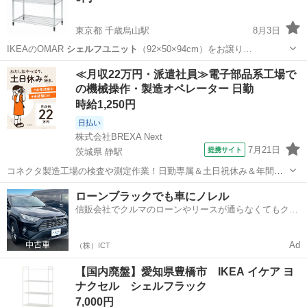
東京都 千歳烏山駅
8月3日
IKEAのOMAR
シェルフユニット
（92×50×94cm）をお譲り…
東京
世田谷区
千歳烏山駅
家具
IKEA
≪月収22万円・派遣社員≫電子部品系工場で
の機械操作・製造オペレーター 日勤
時給1,250円
日払い
株式会社BREXA Next
7月21日
提携サイト
茨城県 静駅
コネクタ製造工場の検査や測定作業！日勤専属＆土日祝休み＆年間休
日128日★クリーンルーム内作業★マイカー通勤OK＆無料駐車場あり
茨城
常陸大宮市
静駅
その他
ローンブラックでも車にノレル
★就業先食堂利用可！日払い制度あり！《茨城県常陸大宮市》 人気の
信販会社でクルマのローンやリースが通らなくてもクル
工場のお仕事 ◇コネクタ製造工...
マをご利用いただけるサービスがあります！
Ad
（株）ICT
【国内廃盤】愛知県豊橋市 IKEA イケア ヨ
ナクセル シェルフラック
7,000円