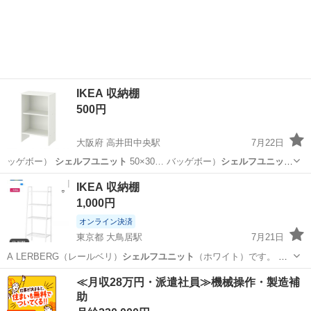
ビネット、オープン…
愛知
名古屋市
桜山駅
収納家具
IKEA 収納棚
500円
大阪府 高井田中央駅
7月22日
ッゲボー）
シェルフユニット
50×30… バッゲボー）
シェルフユニット
です。 引…
大阪
東大阪市
高井田中央駅
収納家具
IKEA 収納棚
1,000円
オンライン決済
東京都 大鳥居駅
7月21日
A LERBERG（レールベリ）
シェルフユニット
（ホワイト）です。 引
っ越しに…
東京
大田区
大鳥居駅
収納家具
IKEA
≪月収28万円・派遣社員≫機械操作・製造補
助