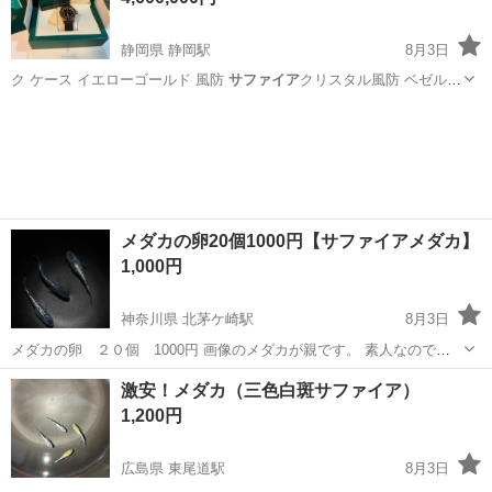
静岡県 静岡駅
8月3日
ク ケース イエローゴールド 風防
サファイア
クリスタル風防 ベゼル
イエローゴー…
静岡
静岡市
静岡駅
アクセサリー
風防
メダカの卵20個1000円【サファイアメダカ】
1,000円
神奈川県 北茅ケ崎駅
8月3日
メダカの卵 ２０個 1000円 画像のメダカが親です。 素人なので、
無精卵が混ざってしまう可能性もあります、必ずしも孵化するかどう
神奈川
茅ヶ崎市
北茅ケ崎駅
その他
メダカ
激安！メダカ（三色白斑サファイア）
か保証はできませんので あわせてご了承くださいませ。 ノークレーム
1,200円
ノーリターンでお願いしま...
広島県 東尾道駅
8月3日