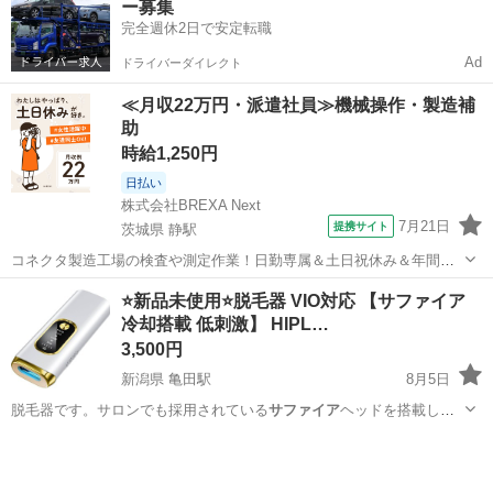
ー募集
完全週休2日で安定転職
Ad
ドライバーダイレクト
≪月収22万円・派遣社員≫機械操作・製造補
助
時給1,250円
日払い
株式会社BREXA Next
7月21日
提携サイト
茨城県 静駅
コネクタ製造工場の検査や測定作業！日勤専属＆土日祝休み＆年間休
日128日★クリーンルーム内作業★マイカー通勤OK＆無料駐車場あり
茨城
常陸大宮市
静駅
その他
⭐️新品未使用⭐️脱毛器 VIO対応 【サファイア
★就業先食堂利用可！日払い制度あり！《茨城県常陸大宮市》 人気の
冷却搭載 低刺激】 HIPL…
工場のお仕事 ◇コネクタ製造工...
3,500円
新潟県 亀田駅
8月5日
脱毛器です。サロンでも採用されている
サファイア
ヘッドを搭載し、
HIPL光技術と冷感…
新潟
新潟市
亀田駅
美容家電
サファイア