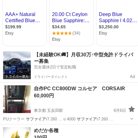
【未経験OK🚚】月収30万↑中型免許ドライバ
ー募集
完全週休2日で安定転職
Ad
ドライバーダイレクト
自作PC CC800DW コルセア CORSAIR
60,000円
東京都 五反田駅
8月6日
PUクーラー
サファイア
r7 260 … o 4000
サファイア
r7 260 …
東京
品川区
五反田駅
パソコン
コン
めだか各種
100円