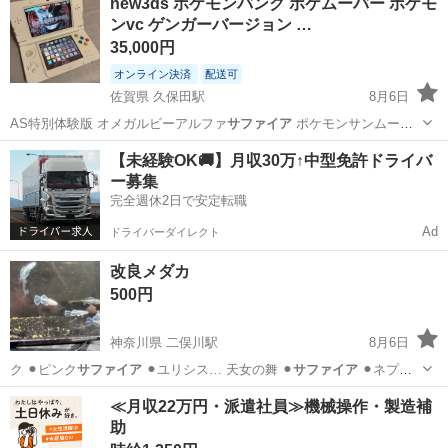
new3ds ポケモンバンク ポケムーバー ポケモ
ンvc ゲンガーバージョン …
35,000円
オンライン決済
配送可
佐賀県 久保田駅
8月6日
AS特別体験版 オメガルビーアルファ
サファイア
ポケモンサンムーン
特別体験版 サン…
佐賀
小城市
久保田駅
ポータブルゲーム
【未経験OK🚚】月収30万↑中型免許ドライバ
ー募集
完全週休2日で安定転職
Ad
ドライバーダイレクト
改良メダカ
500円
神奈川県 二俣川駅
8月6日
ク ⚫︎ピンク
サファイア
⚫︎ユリシス… 天女の舞 ⚫︎
サファイア
⚫︎ネプチ
ュ…
神奈川
横浜市
二俣川駅
その他
メダカ
≪月収22万円・派遣社員≫機械操作・製造補
助