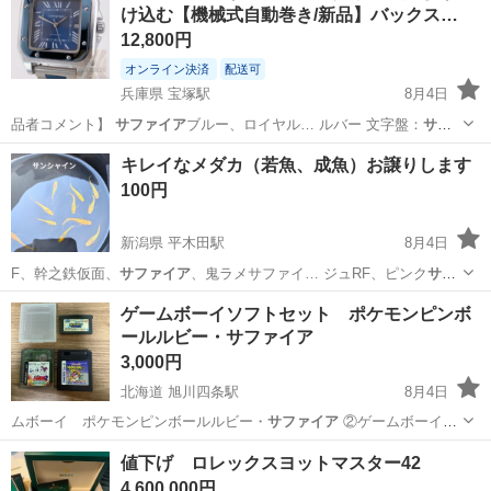
け込む【機械式自動巻き/新品】バックス…
幼魚、マリアージ…
12,800円
オンライン決済
配送可
兵庫県 宝塚駅
8月4日
品者コメント】
サファイア
ブルー、ロイヤル… ルバー 文字盤：
サフ
ァイア
ブルー バンド：…
兵庫
宝塚市
宝塚駅
アクセサリー
キレイなメダカ（若魚、成魚）お譲りします
100円
新潟県 平木田駅
8月4日
F、幹之鉄仮面、
サファイア
、鬼ラメサファイ… ジュRF、ピンク
サフ
ァイア
、ピンクサファイ…
新潟
胎内市
平木田駅
その他
ヒレ
ゲームボーイソフトセット ポケモンピンボ
ールルビー・サファイア
3,000円
北海道 旭川四条駅
8月4日
ムボーイ ポケモンピンボールルビー・
サファイア
②ゲームボーイカ
ラー とっとこハ…
北海道
旭川市
旭川四条駅
その他
値下げ ロレックスヨットマスター42
4,600,000円