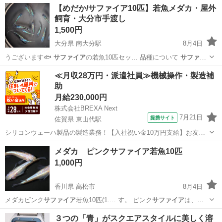
栃木
真岡市
真岡駅
その他
【めだか/サファイア10匹】若魚メダカ・屋外
ざいますが。
飼育・大分市手渡し
1,500円
大分県 南大分駅
8月4日
うございます🐟
サファイア
の若魚10匹セッ… 品種について
サファイ
ア
は、青いラメが特… 徴で「
サファイア
」という宝石の名…
大分
大分市
南大分駅
その他
サファイア
≪月収28万円・派遣社員≫機械操作・製造補
助
月給230,000円
株式会社BREXA Next
7月21日
提携サイト
佐賀県 東山代駅
シリコンウェーハ製品の製造業務！【入社祝い金10万円支給】お友達
やカップルとの応募OK◎年間休日129日＆休出なしでプライベート充
佐賀
伊万里市
東山代駅
その他
メダカ ピンクサファイア若魚10匹
実♪業務はクリーンルームで快適作業◎自社正社員登用制度あり★1食
1,000円
300円～の格安食堂あり！《佐...
香川県 高松市
8月4日
メダカピンク
サファイア
若魚10匹(1.… す。 ピンク
サファイア
は、淡
いピンク体… （オーロラ）に、
サファイア
系の青ラメが重な… 改良メ
香川
高松市
その他
メダカ
３つの「青」がスクエアスタイルに美しく溶
ダカです。
サファイア
ブルーに輝く目も… します。 ピンク
サファイア