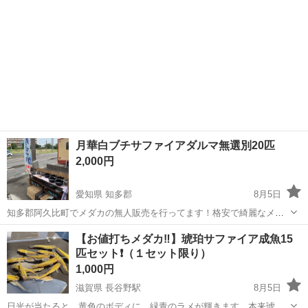
月華白ブチサファイアダルマ無選別20匹
2,000円
愛知県 知多郡
8月5日
知多郡阿久比町でメダカの無人販売を行ってます！格安で綺麗なメダ
カを出したいと思います
愛知
知多郡
その他
月華
【お値打ちメダカ‼️】琥珀サファイア成魚15
匹セット❗️（１セット限り）
1,000円
滋賀県 長谷野駅
8月5日
日光が当たると、黄色のボディに、緑青のラメが輝きます。本来琥珀