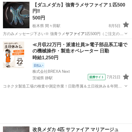
北海道
釧路市
新富士駅
家庭用品
アグラオネマ
【ダユメダカ】強青ラメサファイア１匹500
円‼️
500円
栃木県 間々田駅
8月5日
方のみメッセージ下さい※ 強青ラメ
サファイア
1匹500円（ご注文の際
はオス2メス…
栃木
小山市
間々田駅
その他
サファイア
≪月収22万円・派遣社員≫電子部品系工場で
の機械操作・製造オペレーター 日勤
時給1,250円
日払い
株式会社BREXA Next
7月21日
提携サイト
茨城県 静駅
コネクタ製造工場の検査や測定作業！日勤専属＆土日祝休み＆年間休
日128日★クリーンルーム内作業★マイカー通勤OK＆無料駐車場あり
茨城
常陸大宮市
静駅
その他
★就業先食堂利用可！日払い制度あり！《茨城県常陸大宮市》 人気の
工場のお仕事 ◇コネクタ製造工...
改良メダカ 4匹 サファイア マリアージュ