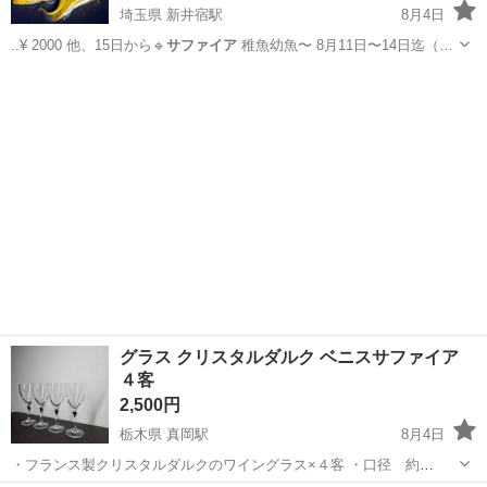
埼玉県 新井宿駅
8月4日
..¥ 2000 他、15日から🔹
サファイア
稚魚幼魚〜 8月11日〜14日迄（…
埼玉
川口市
新井宿駅
その他
グラス クリスタルダルク ベニスサファイア
４客
2,500円
栃木県 真岡駅
8月4日
・フランス製クリスタルダルクのワイングラス×４客 ・口径 約
6cm 高さ 約15cm ・長年保管していた商品です。未使用品ではご