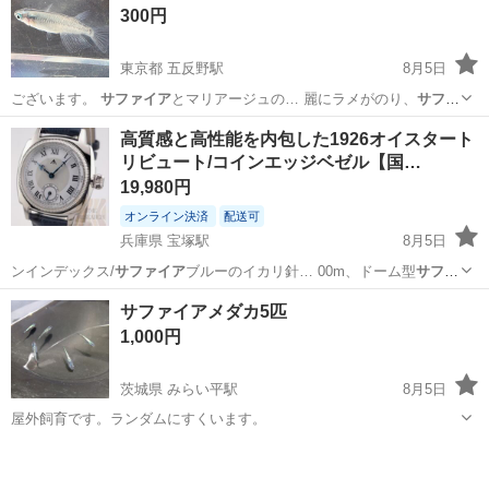
300円
東京都 五反野駅
8月5日
ございます。
サファイア
とマリアージュの… 麗にラメがのり、
サファ
イア
より白が強いです…
東京
足立区
五反野駅
その他
高質感と高性能を内包した1926オイスタート
リビュート/コインエッジベゼル【国…
19,980円
オンライン決済
配送可
兵庫県 宝塚駅
8月5日
ンインデックス/
サファイア
ブルーのイカリ針… 00m、ドーム型
サファ
イア
クリスタル、31… ンレス鋼 窓材：
サファイア
クリスタル バン…
兵庫
宝塚市
宝塚駅
アクセサリー
サファイアメダカ5匹
ールセコンド #
サファイア
クリスタル #3…
1,000円
茨城県 みらい平駅
8月5日
屋外飼育です。ランダムにすくいます。
茨城
つくばみらい市
みらい平駅
その他
サファイア