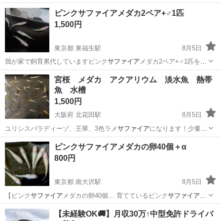
ピンクサファイアメダカ2ペア+♂1匹
1,500円
東京都 東福生駅
8月5日
我が家で飼育累代していますピンク
サファイア
メダカ2ペア+♂1匹をお
譲りします。…
東京
羽村市
東福生駅
その他
メダカ
宮桜 メダカ アクアリウム 淡水魚 熱帯
魚 水槽
1,500円
大阪府 北花田駅
8月5日
ユリシスパラディーゾ、王華、3色ラメ
サファイア
になります！少量ず
つの販売になります…
大阪
堺市
北花田駅
その他
メダカ
ピンクサファイアメダカの卵40個＋α
800円
東京都 南大沢駅
8月5日
【ピンク
サファイア
メダカの卵40個… 育てているピンク
サファイア
メ
ダカの卵40個…
東京
八王子市
南大沢駅
その他
【未経験OK🚚】月収30万↑中型免許ドライバ