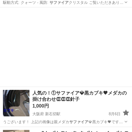
駆動方式: クォーツ - 風防:
サファイア
クリスタル ご覧いただきありが
とう…
千葉
柏市
南柏駅
アクセサリー
人気の！①サファイア💎黒カブキ🖤メダカの
掛け合わせ👏👏👏針子
1,000円
大阪府 新石切駅
8月6日
うございます！ 上記の画像は親メダカ
サファイア
💎黒カブキ🖤です、
メダカ掛け合わせし…
大阪
東大阪市
新石切駅
その他
針子