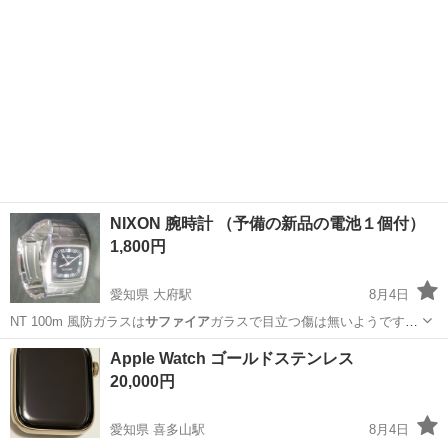
NIXON 腕時計 （予備の新品の電池１個付）
1,800円
愛知県 大府駅
8月4日
NT 100m 風防ガラスは
サファイア
ガラスで目立つ傷は無いようです
腕…
愛知
大府市
大府駅
靴/バッグ
風防
Apple Watch ゴールドステンレス
20,000円
愛知県 喜多山駅
8月4日