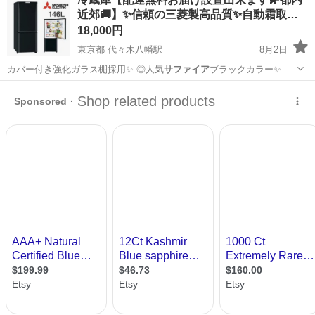
実♪業務はクリーンルームで快適作業◎自社正社員登用制度あり★1食
近郊🚚】✨信頼の三菱製高品質✨自動霜取…
300円～の格安食堂あり！《佐...
18,000円
東京都 代々木八幡駅
8月2日
カバー付き強化ガラス棚採用✨ ◎人気
サファイア
ブラックカラー✨ ◎
自動霜取り機能付…
東京
渋谷区
代々木八幡駅
キッチン家電
届け