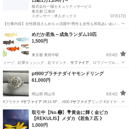
日給1万1,200円～
株式会社一陽セキュリティサービス
東京都 江東区
スポンサー：求人ボックス
07月17日
【仕事内容】女性隊員さんめちゃ活躍中!男性も女性も和気あいあいや
ってます 今回お任せするお仕事は… 通行する歩行者・車の案内のほか
アルバイト・パート
めだか若魚～成魚ランダム10匹
パン屋さんでの見守り警備など! 季節によってはイベントの警備も お
1,500円
任せいたします / ウチは男性も...
東京都 東府中駅
8月4日
ィーゾ、紅華キッシング、紅マドンナ、
サファイア
、ロワゾーブル
ー、雷神、ヒミツヘイキ…
東京
府中市
東府中駅
その他
選外
pt900プラチナダイヤモンドリング
61,000円
岡山県 岡山市
8月4日
#プラチナ #
サファイア
#K14 #P… t900 #
サファイア
リング #ダイヤ…
岡山
岡山市
アクセサリー
ダイヤモンドリング
取引中【No.❷】💐黄金に輝く金ピカ
【REKULIS】メダカ《若魚⒎匹 》
1,000円