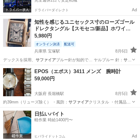
完全週休2日で安定転職
Ad
ドライバーダイレクト
知性を感じるユニセックス寸のローズゴール
ドレクタングル【スモセコ/新品】ホワイ…
5,980円
オンライン決済
配送可
兵庫県 宝塚駅
8月6日
デックスを採用、
サファイア
ブルー針が知的で… ヤルブルー 針：
サフ
ァイア
ブルー ■素材…
兵庫
宝塚市
宝塚駅
アクセサリー
文字盤
EPOS（エポス）3411 メンズ 腕時計
59,000円
大阪府 長堀橋駅
8月5日
約39mm（リューズ除く） ・風防：
サファイア
クリスタル ・付属品：
純正ステンレス…
大阪
大阪市
長堀橋駅
その他
日払いバイト
軽作業 時給1400円〜
Ad
ヒバライドットコム