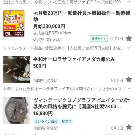
空けようと思い、今飼っている三色白斑
サファイア
2ペア激安1200円
にてお譲ります…
広島
尾道市
東尾道駅
その他
三色
≪月収28万円・派遣社員≫機械操作・製造補
助
月給230,000円
株式会社BREXA Next
7月21日
提携サイト
佐賀県 東山代駅
シリコンウェーハ製品の製造業務！【入社祝い金10万円支給】お友達
やカップルとの応募OK◎年間休日129日＆休出なしでプライベート充
佐賀
伊万里市
東山代駅
その他
令和オーロラサファイアメダカ雌のみ
実♪業務はクリーンルームで快適作業◎自社正社員登用制度あり★1食
500円
300円～の格安食堂あり！《佐...
福岡県 賀茂駅
8月3日
今年生まれた令和オーロラ
サファイア
5匹500円です✨ まさかのメスば
か…
福岡
福岡市
賀茂駅
その他
ヴィンテージクロノグラフアビエイターの計
器美の風格を腕元に【国産S社製VK63…
19,980円
オンライン決済
配送可
兵庫県 宝塚駅
8月3日