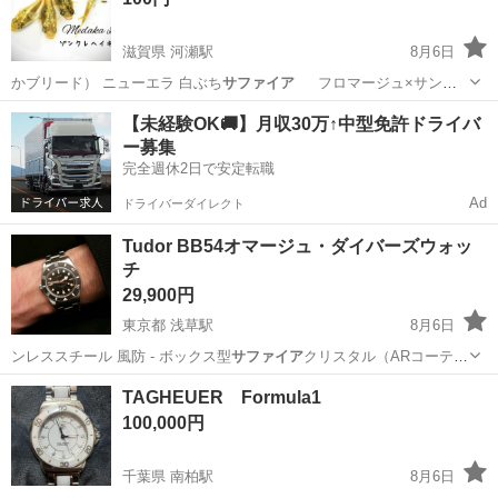
滋賀県 河瀬駅
8月6日
かブリード） ニューエラ 白ぶち
サファイア
フロマージュ×サンシ
ャイン …
滋賀
彦根市
河瀬駅
その他
【未経験OK🚚】月収30万↑中型免許ドライバ
ー募集
完全週休2日で安定転職
Ad
ドライバーダイレクト
Tudor BB54オマージュ・ダイバーズウォッ
チ
29,900円
東京都 浅草駅
8月6日
ンレススチール 風防 - ボックス型
サファイア
クリスタル（ARコーティ
ング） ブレ…
東京
台東区
浅草駅
アクセサリー
TAGHEUER Formula1
100,000円
千葉県 南柏駅
8月6日