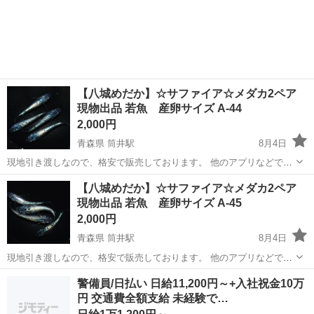
やカップルとの応募OK◎年間休日129日＆休出なしでプライベート充
佐賀
伊万里市
東山代駅
その他
実♪業務はクリーンルームで快適作業◎自社正社員登用制度あり★1食
300円～の格安食堂あり！《佐...
【八城めだか】☆サファイア☆メダカ2ペア
現物出品 若魚 産卵サイズ A-44
2,000円
青森県 筒井駅
8月4日
現地引き渡しなので、格安で販売しております。 他のアプリなどでも
出品している為 売れてしまった場合は、投稿を消去するので お早めに
青森
青森市
筒井駅
その他
サファイア
【八城めだか】☆サファイア☆メダカ2ペア
ご連絡ください。 PSB、ゾウリムシ、生体、稚魚、卵なども販売して
現物出品 若魚 産卵サイズ A-45
おります。 ネットに載せ...
2,000円
青森県 筒井駅
8月4日
現地引き渡しなので、格安で販売しております。 他のアプリなどでも
出品している為 売れてしまった場合は、投稿を消去するので お早めに
青森
青森市
筒井駅
その他
サファイア
警備員/日払い 日給11,200円～+入社祝金10万
ご連絡ください。 PSB、ゾウリムシ、生体、稚魚、卵なども販売して
円 交通費全額支給 未経験で…
おります。 ネットに載せ...