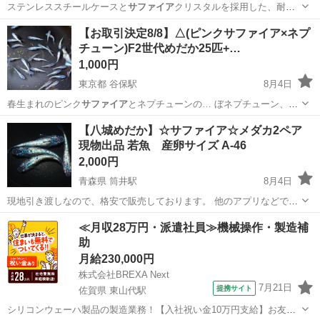
ステンレススチールケースと
サファイア
クリスタルを採用した、耐久
性と高級感…
愛知
名古屋市
喜多山駅
アクセサリー
【お取引決定8/8】△(ピンクサファイア×ネプ
チューン)F2世代めだか25匹+…
1,000円
東京都 谷保駅
8月4日
春生まれのピンク
サファイア
とネプチューンの… ぼネプチューン、
サ
ファイア
寄りのブルー系、… ほぼピンク
サファイア
の３種類が生ま
東京
府中市
谷保駅
その他
ネプチューン
【八城めだか】☆サファイア☆メダカ2ペア
れ…
現物出品 若魚 産卵サイズ A-46
2,000円
青森県 筒井駅
8月4日
現地引き渡しなので、格安で販売しております。 他のアプリなどでも
出品している為 売れてしまった場合は、投稿を消去するので お早めに
青森
青森市
筒井駅
その他
サファイア
≪月収28万円・派遣社員≫機械操作・製造補
ご連絡ください。 PSB、ゾウリムシ、生体、稚魚、卵なども販売して
助
おります。 ネットに載せ...
月給230,000円
株式会社BREXA Next
7月21日
提携サイト
佐賀県 東山代駅
シリコンウェーハ製品の製造業務！【入社祝い金10万円支給】お友達