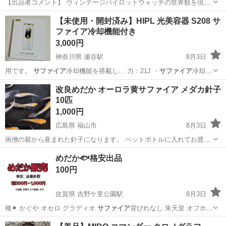
【出品者コメント】 ヴィンテージパイロットウォッチの世界観を現代
に落とし込んだ存在感あふれるクロノグラフモデルのご紹介です。 コ
兵庫
宝塚市
宝塚駅
アクセサリー
【未使用・開封済み】HIPL 光美容器 S208 サ
ックピット計器を彷彿とさせる大型アラビアインデックスと３インダ
ファイア冷却機能付き
イヤルを採用。 マットグレーケース...
3,000円
神奈川県 瀬谷駅
8月3日
用です。
サファイア
冷却機能を搭載し… 力：21J ・
サファイア
冷却機
能付き …
神奈川
横浜市
瀬谷駅
その他
改良めだか オーロラ黄サファイア メダカ針子
10匹
1,000円
広島県 福山市
8月3日
画僧の親から産まれた針子になります。 ペットボトルに入れてお渡し
しますので手ぶらで構いません。
広島
福山市
その他
針子
めだか🐟格安出品
100円
佐賀県 吉野ケ里公園駅
8月3日
種⚫︎ かぐや オセロ グラディオ
サファイア
背びれなし 朱天皇 オフホワ
イト レ…
佐賀
三養基郡
吉野ケ里公園駅
その他
めだか