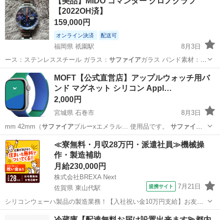
【美品】MIDO コマンダー クロノグラフ
【2022OH済】
159,000円
オンライン決済
配送可
福岡県 祇園駅
8月3日
ース：ステンレススチール ガラス：
サファイア
ガラス バンド素材：ス
テンレススチ…
福岡
福岡市
祇園駅
アクセサリー
ステンレス
MOFT【公式直営店】アップルウォッチ用バ
ンド マグネット シリコン Appl…
2,000円
宮城県 石巻市
8月3日
mm 42mm（
サファイア
ブルーxエメラル… 使用品です。
サファイア
ブルー×エメラル…
宮城
石巻市
携帯アクセサリー
エメラルドグリーン
≪寮無料・月収28万円・派遣社員≫機械操
作・製造補助
月給230,000円
株式会社BREXA Next
7月21日
提携サイト
佐賀県 東山代駅
シリコンウェーハ製品の製造業務！【入社祝い金10万円支給】お友達
やカップルとの応募OK◎年間休日129日＆休出なしでプライベート充
佐賀
伊万里市
東山代駅
その他
冷蔵庫【配達無料お届け設置出来ます💫都内