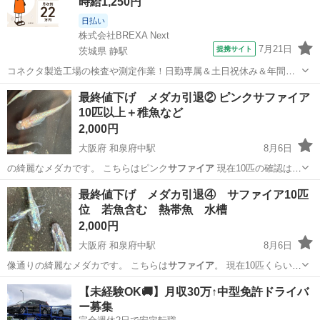
時給1,250円
日払い
株式会社BREXA Next
7月21日
提携サイト
茨城県 静駅
コネクタ製造工場の検査や測定作業！日勤専属＆土日祝休み＆年間休
日128日★クリーンルーム内作業★マイカー通勤OK＆無料駐車場あり
茨城
常陸大宮市
静駅
その他
最終値下げ メダカ引退② ピンクサファイア
★就業先食堂利用可！日払い制度あり！《茨城県常陸大宮市》 人気の
10匹以上＋稚魚など
工場のお仕事 ◇コネクタ製造工...
2,000円
大阪府 和泉府中駅
8月6日
の綺麗なメダカです。 こちらはピンク
サファイア
現在10匹の確認は取
れてます。 ま…
大阪
泉大津市
和泉府中駅
その他
最終値下げ メダカ引退④ サファイア10匹
位 若魚含む 熱帯魚 水槽
2,000円
大阪府 和泉府中駅
8月6日
像通りの綺麗なメダカです。 こちらは
サファイア
。 現在10匹くらいの
確認は取れてま…
大阪
泉大津市
和泉府中駅
その他
メダカ
【未経験OK🚚】月収30万↑中型免許ドライバ
ー募集