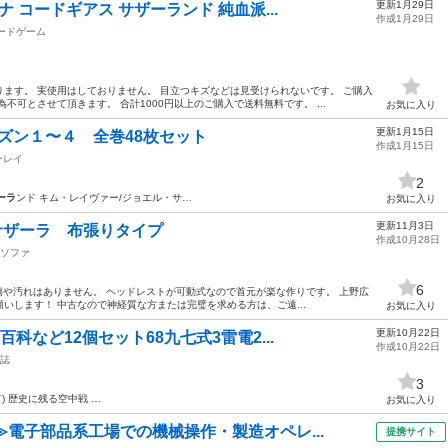
更新1月29日
 コードギアス サザーランド 純血派...
作成1月29日
ードゲーム
ます。 実使用はしておりません。 目立つキズなどは見受けられないです。 ご購入
不可とさせて頂きます。 合計1000円以上のご購入で送料無料です。 ...
お気に入り
更新1月15日
 シーズン１〜４ 全巻48枚セット
作成1月15日
ーレイ
2
ーラ
ンド キム・レイヴァー/ジョエル・サ…
お気に入り
更新11月3日
サザーラ 布張りタイプ
作成10月28日
ソファ
6
に傷や汚れはありません。 ヘッドレストが可動式なので首元が楽な作りです。 上野広
いします！ 中古なので神経質な方または完璧を求める方は、ご遠...
お気に入り
更新10月22日
科など12個セット68九七式3雷電2...
作成10月22日
誌
3
) 歴史に残る空中戦 …
お気に入り
≫電子部品系工場での機械操作・製造オペレ...
提携サイト