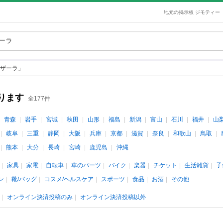
地元の掲示板 ジモティー
ザーラ」
ります
全177件
青森
岩手
宮城
秋田
山形
福島
新潟
富山
石川
福井
山
岐阜
三重
静岡
大阪
兵庫
京都
滋賀
奈良
和歌山
鳥取
熊本
大分
長崎
宮崎
鹿児島
沖縄
家具
家電
自転車
車のパーツ
バイク
楽器
チケット
生活雑貨
子
ン
靴/バッグ
コスメ/ヘルスケア
スポーツ
食品
お酒
その他
オンライン決済投稿のみ
オンライン決済投稿以外