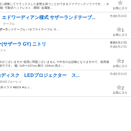
に調整してリラックスした姿勢を保つことができるファブリックソファです。 - タ
機能: 可動式ヘッドレスト - 脚部: 金属製...
お気に入り
作成6月24日
エドワーディアン様式 サザーランドテーブ...
テーブル
ザーラ
ンドテーブル バタフライテーブル サ…
1
お気に入り
更新6月17日
(サザーラ GY) ニトリ
作成6月17日
ファ
2
分がございますが 使用に問題ございません ※中古のお品物となりますので、使用感
 幅: 145〜147cm 奥行: 104cm 高さ:...
お気に入り
作成5月31日
典ディスク LEDプロジェクター ス...
DVD/ブルーレイ
海外ドラマ #BOX #セッ…
2
お気に入り