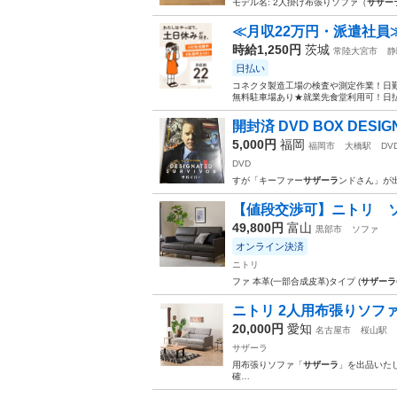
モデル名: 2人掛け布張りソファ（
サザー
≪月収22万円・派遣社員
時給1,250円
茨城
常陸大宮市
静
日払い
コネクタ製造工場の検査や測定作業！日勤
無料駐車場あり★就業先食堂利用可！日払
開封済 DVD BOX DESIGN
5,000円
福岡
福岡市
大橋駅
DV
DVD
すが「キーファー
サザーラ
ンドさん」が出
【値段交渉可】ニトリ 
49,800円
富山
黒部市
ソファ
オンライン決済
ニトリ
ファ 本革(一部合成皮革)タイプ (
サザーラ
ニトリ 2人用布張りソファ
20,000円
愛知
名古屋市
桜山駅
サザーラ
用布張りソファ「
サザーラ
」を出品いた
確…