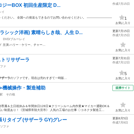
作成7月15日
リロジーBOX 初回生産限定 D...
レイ
全国への発送もできるのでお問い合わせください。 ----------------------------
1
.
お気に入り
更新7月15日
シック洋画) 素晴らしき哉、人生 D...
作成7月15日
DVD/ブルーレイ
ド 主演:ハリー・ケリー、チャー…
お気に入り
更新7月31日
！ニトリサザーラ
作成7月12日
ファ
5
サザーラ
のソファです。現在は売れすぎて一時販…
お気に入り
≫機械操作・製造補助
提携サイト
駅
その他
専属＆土日祝休み＆年間休日128日★クリーンルーム内作業★マイカー通勤OK＆
い制度あり！《茨城県常陸大宮市》 人気の工場のお仕事 ◇コネクタ製造工...
お気に入り
更新8月5日
りタイプ (サザーラ GY)グレー
作成7月9日
ソファ