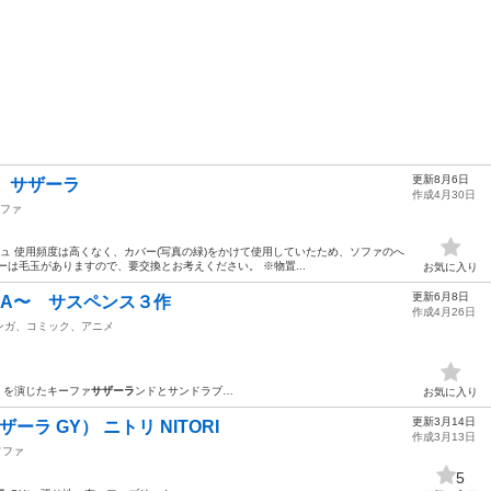
更新8月6日
リ サザーラ
作成4月30日
ファ
ージュ 使用頻度は高くなく、カバー(写真の緑)をかけて使用していたため、ソファのへ
は毛玉がありますので、要交換とお考えください。 ※物置...
お気に入り
更新6月8日
LA〜 サスペンス３作
作成4月26日
ンガ、コミック、アニメ
… を演じたキーファ
サザーラ
ンドとサンドラブ…
お気に入り
更新3月14日
ラ GY） ニトリ NITORI
作成3月13日
ソファ
5