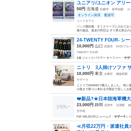
ユニアリ/ユニオン アリーナ
50円
北海道
札幌市
新琴似駅
カ
オンライン決済
配送可
コードギアス
パック開封後、すぐスリーブに入れており
後の返品、返金の対応は すり替え防止の為
24-TWENTY FOUR-
10,000円
山口
岩国市
DVD/ブル
TWENTY FOUR
4個 ジャックバウアー キーファー・
サザ
ニトリ 3人掛けソファ 
10,000円
東京
台東区
御徒町駅
サザーラ
ニトリで¥69990で購入しました。 特
小路まで取りに来れる方限定で宜しくお願
❤️新品?★日本陸海軍機大百
23,000円
静岡
沼津市
沼津駅
雑
空中戦
F4F WILDCAT(ジェームズ・
サザーラ
ンド
≪月収22万円・派遣社員