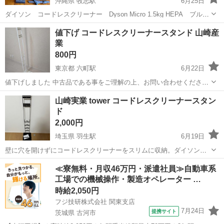
沖縄県 牧志駅
6月25日
ダイソン コードレスクリーナー Dyson Micro 1.5kg HEPA ブル
ー SV21HEPABU （クリーナースタンド付） 現在は使用機会がなく
沖縄
那覇市
牧志駅
生活家電
値下げ コードレスクリーナースタンド 山崎産
なったため出品します。 約1年間使用していたため、多少のキズはあ
業
りま...
800円
東京都 六町駅
6月22日
値下げしました 中古品である事をご理解の上、お問い合わせください
不要になったので出品します 洗面台と洗濯機がある脱衣所に設置して
東京
足立区
六町駅
生活家電
山崎実業 tower コードレスクリーナースタン
使用していたので(水回り周辺)土台の根元に少し錆びがありますが、使
ド
コードレスクリーナースタンド
用には問題無いと思います 壁...
2,000円
埼玉県 羽生駅
6月19日
壁に穴を開けずにコードレスクリーナーをスリムに収納。ダイソンマ
イクロ1.5kgとダイソンデジタルスリムの専用スタンド。 組み立て済
埼玉
羽生市
羽生駅
収納家具
≪寮無料・月収46万円・派遣社員≫自動車系
み未使用。サイズ間違えて買いました
工場での機械操作・製造オペレーター …
コードレスクリーナースタンド
時給2,050円
フジ技研株式会社 関東支店
7月24日
提携サイト
茨城県 古河市