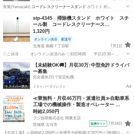
実業(Yamazaki)
コードレスクリーナースタンド
ホワイト 約
W22XD2…
神奈川
横浜市
能見台駅
その他
stp-4345 掃除機スタンド ホワイト スチ
ール製 コードレスクリーナース…
1,320円
オンライン決済
配送可
北海道 南郷７丁目駅
7月1日
◇ご決済 オンライン決済のみ ◇対応時間 平日10:30～
17:30（土日祝休み） （その他季節休業あり） ◇引取
北海道
札幌市
南郷７丁目駅
収納家具
商品
【未経験OK🚚】月収30万↑中型免許ドライバ
対応日 15時までの注文で最短2営業日以降 （一部商
ー募集
品は予約制）...
完全週休2日で安定転職
Ad
ドライバーダイレクト
≪寮無料・月収46万円・派遣社員≫自動車系
工場での機械操作・製造オペレーター …
時給2,050円
フジ技研株式会社 関東支店
7月24日
提携サイト
茨城県 古河市
【古河工場】☆高時給2,050円☆年間手当総額最大79万円☆3年間の手