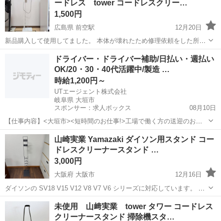
ードレス tower コードレスクリー…
1,500円
広島県 前空駅
12月20日
新品購入して使用してました。 本体が壊れたため修理依頼をした所結
構な値段がかかると言われたため、シャープの掃除機に変えることに
広島
廿日市市
前空駅
生活家電
ダイソン
ドライバー・ドライバー補助/日払い・週払い
しました。 シャープの掃除機では使えないため出品します。 比較的綺
OK/20・30・40代活躍中/製造 …
麗な状態だとは思いますがあく...
時給1,200円～
UTエージェント株式会社
岐阜県 大垣市
スポンサー：求人ボックス
08月10日
【仕事内容】<大垣市><短時間のお仕事!>工場で働く方の送迎のお仕
事 第一種普通自動車免許があればOK!残業ほぼなし <履歴書不要 オン
アルバイト・パート
山崎実業 Yamazaki ダイソン用スタンド コー
ライン面接OK><入社キャンペーン実施中!> <業種> 機械・精密機器・
ドレスクリーナースタンド …
金属 <仕事内容> 電...
3,000円
大阪府 大阪市
12月16日
ダイソンの SV18 V15 V12 V8 V7 V6 シリーズに対応しています。 下
底の端にスレがあるくらいで（最後の写真）美品です。 六角レンチ ス
大阪
大阪市
生活家電
未使用 山﨑実業 tower タワー コードレス
パナはつけてません。 お写真の物がすべてです。 ...
クリーナースタンド 掃除機スタ…