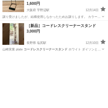
1,600円
大阪府 宇野辺駅
12月14日
譲り受けましたが、結構使用しなかったためお譲りします。 カラー
ブラック 譲り受けた際より、写真2枚目のような痕？はありましたの
大阪
吹田市
宇野辺駅
ゴルフ
tower
［新品］コードレスクリーナースタンド
で神経質な方はご遠慮ください。 #山崎実業#tower#クリーナー#スタ
3,000円
ンド
長野県 塩尻駅
12月10日
山崎実業 plate
コードレスクリーナースタンド
ホワイト ダイソンと
一…
長野
塩尻市
塩尻駅
その他
コードレスクリーナースタンド