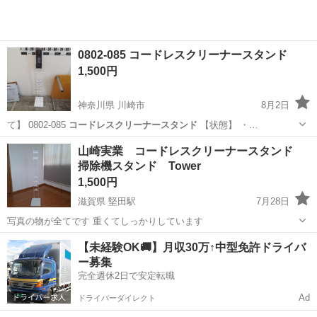
0802-085 コードレスクリーナースタンド
1,500円
神奈川県 川崎市
8月2日
て】 0802-085
コードレスクリーナースタンド
【状態】 ・…
神奈川
川崎市
収納家具
コードレスクリーナースタンド
山崎実業 コードレスクリーナースタンド
掃除機スタンド Tower
1,500円
滋賀県 堅田駅
7月28日
写真の物が全てです 重くてしっかりしています
滋賀
大津市
堅田駅
生活雑貨
【未経験OK🚚】月収30万↑中型免許ドライバ
ー募集
完全週休2日で安定転職
Ad
ドライバーダイレクト