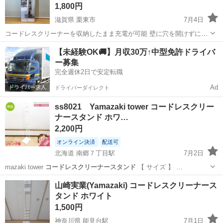
1,800円
滋賀県 栗東市
7月4日
コードレスクリーナーを収納したまま充電が可能 壁に穴を開けずにコ
ードレスクリーナーを収納できるクリーナースタンド。ダイソン製コ
滋賀
栗東市
生活家電
【未経験OK🚚】月収30万↑中型免許ドライバ
ードレスハンディークリーナー用スリムスタンドです。クリーナーツ
ー募集
ールを一括収納できます。 ...
完全週休2日で安定転職
Ad
ドライバーダイレクト
ss8021 Yamazaki tower コードレスクリー
ナースタンド ホワ…
2,200円
オンライン決済
配送可
北海道 南郷７丁目駅
7月2日
mazaki tower
コードレスクリーナースタンド
【 サイズ 】 …
北海道
札幌市
南郷７丁目駅
生活家電
山崎実業(Yamazaki) コードレスクリーナース
タンド ホワイト
コードレスクリーナースタンド
1,500円
神奈川県 能見台駅
7月1日