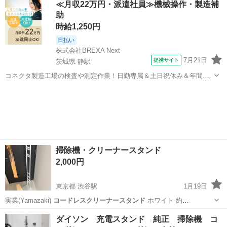
≪月収22万円・派遣社員≫機械操作・製造補
助
コードレスクリーナースタンド
時給1,250円
日払い
株式会社BREXA Next
7月21日
提携サイト
茨城県 静駅
コネクタ製造工場の検査や測定作業！日勤専属＆土日祝休み＆年間休
日128日★クリーンルーム内作業★マイカー通勤OK＆無料駐車場あり
茨城
常陸大宮市
静駅
その他
★就業先食堂利用可！日払い制度あり！《茨城県常陸大宮市》 人気の
工場のお仕事 ◇コネクタ製造工...
掃除機・クリーナースタンド
2,000円
東京都 渋谷駅
1月19日
実業(Yamazaki)
コードレスクリーナースタンド
ホワイト 約
W22XD2…
東京
渋谷区
渋谷駅
収納家具
ダイソン
ダイソン 充電スタンド 純正 掃除機 コ