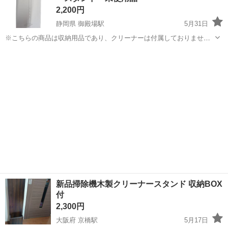
2,200円
静岡県 御殿場駅
5月31日
※こちらの商品は収納用品であり、クリーナーは付属しておりませ
ん。 【型 番】 ・CL-PL B WH 【商品情報】 ・状態/未使用
静岡
御殿場市
御殿場駅
収納家具
品/現状品/ ・特徴/コードレスクリーナーは付属しておりません。
・付...
新品掃除機木製クリーナースタンド 収納BOX
付
2,300円
大阪府 京橋駅
5月17日