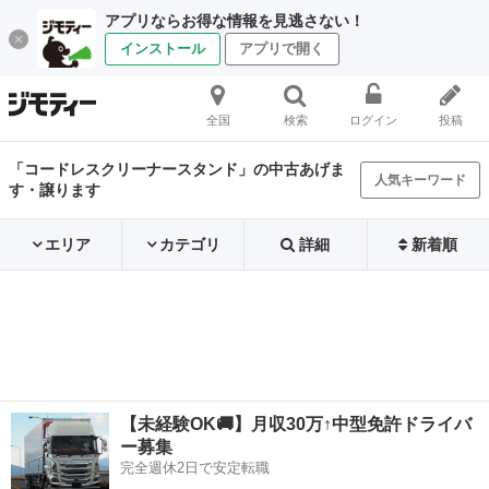
アプリならお得な情報を見逃さない！
インストール
アプリで開く
全国
検索
ログイン
投稿
「コードレスクリーナースタンド」の中古あげま
人気キーワード
す・譲ります
エリア
カテゴリ
詳細
新着順
【未経験OK🚚】月収30万↑中型免許ドライバ
ー募集
完全週休2日で安定転職