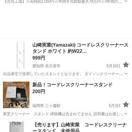
【古河工場】☆高時給2,050円☆年間手当総額最大79万円☆3年間の手
当総額169万円☆年収630万円可☆寮費無料☆大手トラックメーカーで
茨城
古河市
その他
の組立組付のお仕事☆自動車業界経験者積極採用中！！【20代でも年
収500万円が目指せる...
山崎実業(Yamazaki) コードレスクリーナース
タンド ホワイト 約W22…
999円
愛知県 名古屋市
6月16日
出品者宅で使用していたスタンドとなります。 ダイソンクリーナーを
処分したため手放します。 写真はないので公式の写真を利用していま
愛知
名古屋市
生活家電
新品！コードレスクリーナースタンド
す。 傷や汚れは少ないと思います。 取引は名古屋市瑞穂区のファミリ
200円
ーマート瑞穂浮...
福岡県 三ヶ森駅
6月3日
東芝クリーナー スタンド 掃除機は含まれてません 説明書はお渡し出
来ません 本日購入し、スタンドは使わないのでいる方どうぞ 似たよう
福岡
北九州市
三ヶ森駅
その他
【売ります】山崎実業 コードレスクリーナ
な掃除機でしたら使えそうです 終始スムーズな対応が出来る方 指定場
ースタンド 未使用品
コードレスクリーナースタンド
所まで取りに来れる方 現...