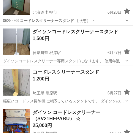
北海道 札幌市
6月28日
0628-033
コードレスクリーナースタンド
【状態】 ・…
北海道
札幌市
収納家具
コードレスクリーナースタンド
ダイソンコードレスクリーナースタンド
1,500円
神奈川県 根岸駅
6月27日
ダイソンコードレスクリーナー専用スタンドになります。 使用年数は
４年で多少のグラつきはありますが問題なく使用可能です。 汚れはあ
神奈川
横浜市
根岸駅
収納家具
コードレスクリーナースタンド
りませんが、中央の継ぎ目の塗装が少々剥がれております。 対応機種
1,200円
: DC74、DC62、DC...
埼玉県 籠原駅
6月27日
幅広いコードレス掃除機に対応しているスタンドです。 ダイソンのス
タンドをを固定していたため日焼けが残っています。 色褪せや使用感
埼玉
熊谷市
籠原駅
生活家電
ダイソン コードレスクリーナー
はありますがまだまだお使いいただけるかと思われます。 オマケとし
（SV21HEPABU） ☆
コードレスクリーナースタンド
て別途購入した固定用ネジ2本...
25,000円