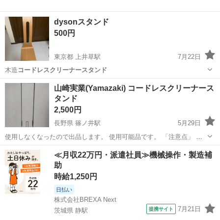
dysonスタンド
500円
東京都 上井草駅
7月22日
木造
コードレスクリーナースタンド
東京
練馬区
上井草駅
生活家電
dyson
山崎実業(Yamazaki) コードレスクリーナース
タンド
2,500円
長野県 篠ノ井駅
5月29日
使用しなくなったので出品します。 使用可能品です。 「注意点」 バ
ラしてあります。 写真の部品が全てです。
長野
長野市
篠ノ井駅
生活家電
≪月収22万円・派遣社員≫機械操作・製造補
助
コードレスクリーナースタンド
時給1,250円
日払い
株式会社BREXA Next
7月21日
提携サイト
茨城県 静駅