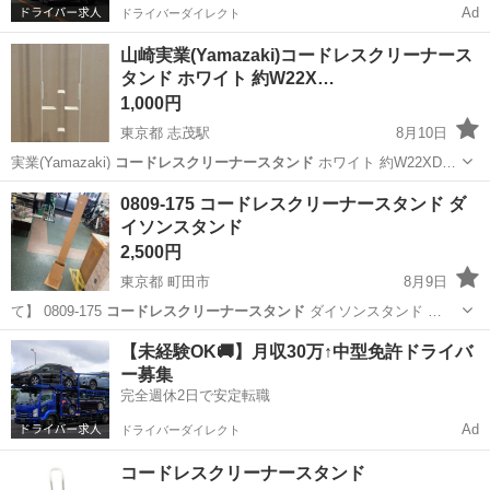
Ad
ドライバーダイレクト
山崎実業(Yamazaki)コードレスクリーナース
タンド ホワイト 約W22X…
1,000円
東京都 志茂駅
8月10日
実業(Yamazaki)
コードレスクリーナースタンド
ホワイト 約W22XD…
東京
北区
志茂駅
家具
0809-175 コードレスクリーナースタンド ダ
イソンスタンド
コードレスクリーナースタンド
2,500円
東京都 町田市
8月9日
て】 0809-175
コードレスクリーナースタンド
ダイソンスタンド …
東京
町田市
その他
ダイソンスタンド
【未経験OK🚚】月収30万↑中型免許ドライバ
ー募集
完全週休2日で安定転職
Ad
ドライバーダイレクト
コードレスクリーナースタンド