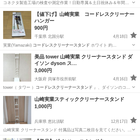
コネクタ製造工場の検査や測定作業！日勤専属＆土日祝休み＆年間休
日128日★クリーンルーム内作業★マイカー通勤OK＆無料駐車場あり
茨城
常陸大宮市
静駅
その他
【値下げ】山崎実業 コードレスクリーナー
★就業先食堂利用可！日払い制度あり！《茨城県常陸大宮市》 人気の
ハンガー
工場のお仕事 ◇コネクタ製造工...
900円
千葉県 北国分駅
4月18日
実業(Yamazaki)
コードレスクリーナースタンド
ホワイト 約
W22XD2…
千葉
市川市
北国分駅
その他
美品 tower 山崎実業 クリーナースタンド ダ
イソン dyson ス…
コードレスクリーナースタンド
3,000円
大阪府 貝塚市役所前駅
4月16日
tower（ タワー ）
コードレスクリーナースタンド
』、ダイソンのコー
ドレス…
大阪
貝塚市
貝塚市役所前駅
生活家電
ダイソン
山崎実業スティッククリーナースタンド
1,000円
兵庫県 恵比須駅
12月17日
山崎実業 クリーナースタンド 付属品は写真二枚目を見てください。
少し傷があります。 4年ほど使っていたと思いますが、お掃除ロボッ
兵庫
三木市
恵比須駅
家具
クリーナー