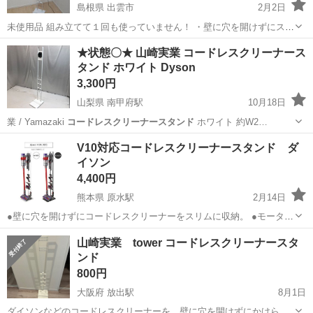
島根県 出雲市
2月2日
未使用品 組み立てて１回も使っていません！ ・壁に穴を開けずにステ
ィッククリーナーをスマートに収納できます ・場所を取らないスタイ
島根
出雲市
生活家電
ダイソン
★状態〇★ 山崎実業 コードレスクリーナース
リッシュな省スペースタイプ ・背板には充電コードを通せる穴がたく
タンド ホワイト Dyson
さん空いているので立て...
3,300円
山梨県 南甲府駅
10月18日
業 / Yamazaki
コードレスクリーナースタンド
ホワイト 約W2…
山梨
甲府市
南甲府駅
生活家電
V10対応コードレスクリーナースタンド ダ
イソン
コードレスクリーナースタンド
4,400円
熊本県 原水駅
2月14日
●壁に穴を開けずにコードレスクリーナーをスリムに収納。 ●モーター
ヘッドも収納可能。クリーナーツールを一括収納できます！ ●コード
熊本
菊池郡
原水駅
生活家電
山崎実業 tower コードレスクリーナースタ
レスクリーナーを収納したまま充電が可能です。 ダイソン V6、V7、
ンド
V8 v10 ◆...
800円
大阪府 放出駅
8月1日
ダイソンなどのコードレスクリーナーを、壁に穴を開けずにかけられ