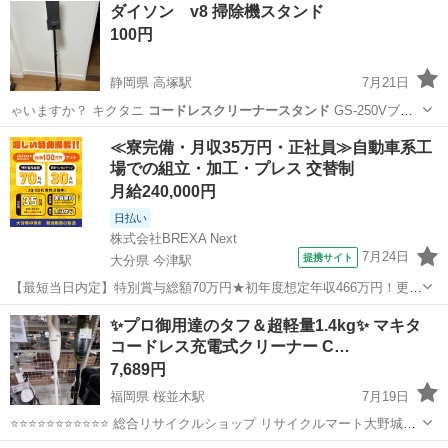
ダイソン v8 掃除機スタンド
100円
静岡県 高塚駅
7月21日
ゃいますか？ キクタニ
コードレスクリーナースタンド
GS-250Vブラ
ック …
静岡
浜松市
高塚駅
生活家電
ダイソン
≪寮完備・月収35万円・正社員≫自動車系工
場での組立・加工・プレス 交替制
月給240,000円
日払い
株式会社BREXA Next
7月24日
提携サイト
大分県 今津駅
【最短当日内定】特別賞与総額70万円★初年度想定年収466万円！更新
インセンティブ30万円★無料の備品付き寮完備＆赴任旅費会社負担◎
大分
中津市
今津駅
その他
✨プロ御用達のタフ＆超軽量1.4kg✨ マキタ
業績賞与＆昇給あり！軽自動車の製造業務！ ダイハツ車の製造 大手自
コードレス充電式クリーナー C…
動車メーカーである『ダイ...
7,689円
福岡県 桜並木駅
7月19日
⭐️⭐️⭐️⭐️⭐️⭐️⭐️⭐️⭐️⭐️⭐️ 総合リサイクルショップ リサイクルマート大野城店
です ⭐️⭐️⭐️⭐️⭐️⭐️⭐️⭐️⭐️⭐️⭐️ 📜 商品内容 電動工具の世界的トップブランド