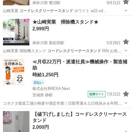
神奈川県 鷺沼駅
9月21日
山崎実業
コードレスクリーナースタンド
ホワイト w22 xd…
神奈川
川崎市
鷺沼駅
収納家具
ダイソン
★山崎実業 掃除機スタンド★
2,999円
神奈川県 新松田駅
5月29日
山崎実業 掃除機スタンド
コードレスクリーナースタンド
RIN お色は
ブラウンで…
神奈川
足柄上郡
新松田駅
収納家具
RIN
≪月収22万円・派遣社員≫機械操作・製造補
助
時給1,250円
日払い
株式会社BREXA Next
7月21日
提携サイト
茨城県 静駅
コネクタ製造工場の検査や測定作業！日勤専属＆土日祝休み＆年間休
日128日★クリーンルーム内作業★マイカー通勤OK＆無料駐車場あり
茨城
常陸大宮市
静駅
その他
【値下げしました】コードレスクリーナース
★就業先食堂利用可！日払い制度あり！《茨城県常陸大宮市》 人気の
タンド
工場のお仕事 ◇コネクタ製造工...
2,000円