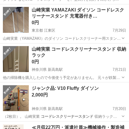
るスタンドです。 V10をかけて使用していましたが、買い替えの為不
大阪
大阪市
放出駅
ミラー/鏡
山崎実業 YAMAZAKI ダイソン コードレスク
要になりましたのでどなたかに使っていただければと思います。 よろ
リーナースタンド 充電器付き…
しくお願いします。
0円
東京都 江東区
7月29日
山崎実業（YAMAZAKI）のダイソン コードレスクリーナー用スタンド
です。 ※現在、お問い合わせいただいた方とお取引を進めています ダ
東京
江東区
その他
山崎実業 コードレスクリーナースタンド 収納
イソン掃除機本体が故障し処分したため、スタンドが不要になりまし
ラック
た。 ...
0円
神奈川県 新高島駅
7月21日
他の掃除機を購入したので今後使う予定がありません。 元々が鉄製な
ので、正味新品とはあまり変わらないと思います。 コードレス掃除機
神奈川
横浜市
新高島駅
収納家具
ジャンク品: V10 Fluffy ダイソン
をスリムに収納できる、ホワイトカラーのスチール製自立式スタンド
コードレスクリーナースタンド
2,000円
です。 - ブランド: 山崎実...
神奈川県 新高島駅
7月20日
（2枚目）。 山崎実業
コードレスクリーナースタンド
収納ラック
https:…
神奈川
横浜市
新高島駅
生活家電
≪月収22万円・派遣社員≫機械操作・製造補