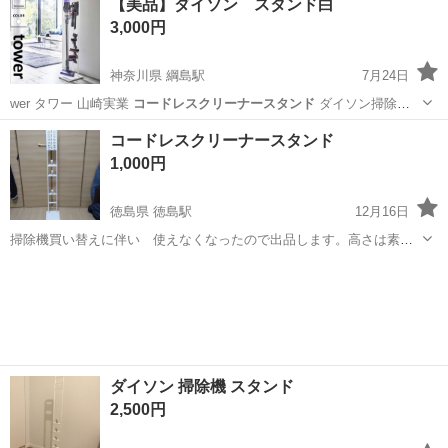
【美品】ダイソン スタンド白
トがメインでコードレスクリーナーを使う頻度がほぼなく、動かなく
3,000円
なったので、スタンドをお...
神奈川県 綱島駅
7月24日
wer タワー 山崎実業
コードレスクリーナースタンド
ダイソン掃除機
スタンド
神奈川
横浜市
綱島駅
収納家具
ダイソン
コードレスクリーナースタンド
1,000円
徳島県 徳島駅
12月16日
掃除機買い替えに伴い 使えなくなったので出品します。高さは素人
計測で130センチ弱くらいです いろんなメーカーのコードレスクリー
徳島
徳島市
徳島駅
収納家具
ナーに使えるはずですが、 ダイソンはダメでした。 底面に傷ありま
コードレスクリーナースタンド
す。画像見て判断の上お問い...
ダイソン 掃除機 スタンド
2,500円