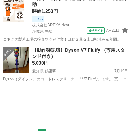
助
時給1,250円
日払い
株式会社BREXA Next
7月21日
提携サイト
茨城県 静駅
コネクタ製造工場の検査や測定作業！日勤専属＆土日祝休み＆年間休
日128日★クリーンルーム内作業★マイカー通勤OK＆無料駐車場あり
茨城
常陸大宮市
静駅
その他
【動作確認済】Dyson V7 Fluffy （専用スタ
★就業先食堂利用可！日払い制度あり！《茨城県常陸大宮市》 人気の
ンド付き）
工場のお仕事 ◇コネクタ製造工...
5,000円
愛知県 鶴里駅
7月19日
Dyson（ダイソン）のコードレスクリーナー「V7 Fluffy」です。 買い
替えに伴い不要となったため、出品いたします。 【商品の状態】 ・日
愛知
名古屋市
鶴里駅
生活家電
Fluffy
常的に使用していたため、それなりの使用感（小傷や取りきれないホ
コリなど...