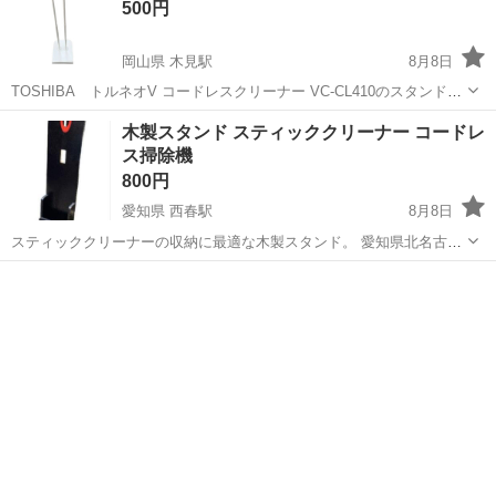
500円
岡山県 木見駅
8月8日
TOSHIBA トルネオV コードレスクリーナー VC-CL410のスタンドで
す。 本体の掃除機はバッテリーが弱っているので処分しました。 お渡
岡山
倉敷市
木見駅
生活家電
木製スタンド スティッククリーナー コードレ
し前に清拭してお渡ししますが、取り除けない汚れもあるかもしれま
ス掃除機
せん。 ...
800円
愛知県 西春駅
8月8日
スティッククリーナーの収納に最適な木製スタンド。 愛知県北名古屋
市までお願いします。 梱包が大変なので、こちらは梱包なしの直接引
愛知
北名古屋市
西春駅
生活家電
き取り限定価格になります。 新品 ステッククリーナースタンド 長期
自宅保管にご理解お願いし...