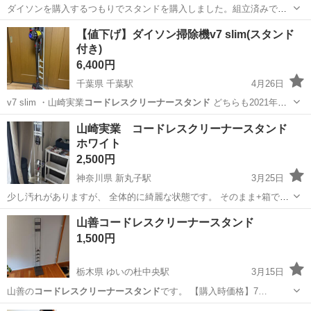
ダイソンを購入するつもりでスタンドを購入しました。組立済みで
す。結局ダイソンでなくシャークを購入しましたので使用せず。 ステ
大阪
大阪市
京橋駅
生活家電
クリーナー
【値下げ】ダイソン掃除機v7 slim(スタンド
ィックタイプの掃除機（クリーナー）を収納できる木製スタンド。下
付き)
側には収納BOXスペースもあるので、ク...
6,400円
千葉県 千葉駅
4月26日
v7 slim ・山崎実業
コードレスクリーナースタンド
どちらも2021年購
入 …
千葉
千葉市
千葉駅
生活家電
ダイソン
山崎実業 コードレスクリーナースタンド
ホワイト
2,500円
神奈川県 新丸子駅
3月25日
少し汚れがありますが、 全体的に綺麗な状態です。 そのまま+箱での
渡しです。 エントランスでのお渡しを希望です。
神奈川
川崎市
新丸子駅
収納家具
山善コードレスクリーナースタンド
コードレスクリーナースタンド
1,500円
栃木県 ゆいの杜中央駅
3月15日
山善の
コードレスクリーナースタンド
です。 【購入時価格】7…
栃木
宇都宮市
ゆいの杜中央駅
収納家具