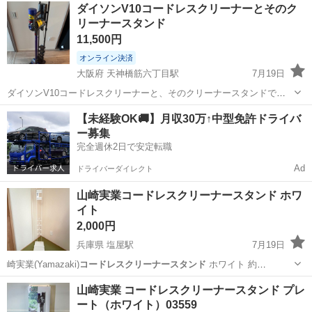
福岡
大野城市
桜並木駅
生活家電
ダイソンV10コードレスクリーナーとそのク
『マキタ』より、圧倒...
リーナースタンド
11,500円
オンライン決済
大阪府 天神橋筋六丁目駅
7月19日
ダイソンV10コードレスクリーナーと、そのクリーナースタンドで
す。バッテリー切れて、新しい掃除機に買い替えたので、出品いたし
大阪
大阪市
天神橋筋六丁目駅
生活家電
【未経験OK🚚】月収30万↑中型免許ドライバ
ます。付属品は画像の通りですが、揃っていると推察します。現状品
ー募集
のままお渡しします。バッテリー交換可能...
完全週休2日で安定転職
Ad
ドライバーダイレクト
山崎実業コードレスクリーナースタンド ホワ
イト
2,000円
兵庫県 塩屋駅
7月19日
崎実業(Yamazaki)
コードレスクリーナースタンド
ホワイト 約
W22XD2…
兵庫
神戸市
塩屋駅
掃除用具
山崎実業 コードレスクリーナースタンド プレ
ート（ホワイト）03559