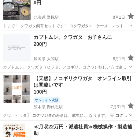
0円
♂️ 30...
北海道 野幌駅
8月1日
トまで！ クワガタ飼育セットです！
コクワガタ
♂、ケース、マット、
コバエ避けシート…
北海道
江別市
野幌駅
その他
カブトムシ、クワガタ お子さんに
200円
静岡県 大岡駅
8月1日
カブトムシ、クワガタ（ヒラタ、ノコギリ、コクワ）欲しい方は連絡
お願いします！ 数等も相談に乗ります！
静岡
沼津市
大岡駅
その他
クワガタ
【天然】ノコギリクワガタ オンライン取引
は間違いです
100円
オンライン決済
熊本県 御代志駅
7月31日
クワ、ヒラタ】
コクワガタ
の寿命は、成虫に… なります。 💡
コクワ
ガタ
の寿命の特徴 無… 命を迎えますが、
コクワガタ
は秋になると木
熊本
合志市
御代志駅
その他
クワガタ
≪月収22万円・派遣社員≫機械操作・製造補
の…
助