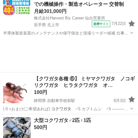
での機械操作・製造オペレーター 交替制
月給301,000円
株式会社Harvest Biz Career 仙台営業所
7月22日
提携サイト
岩手県 北上市
半導体製造装置のメンテナンスや保守保全と現場リーダー候補 仕事内
容 ＼フラッシュメモリの製造を行う工場で半導体製造装置の保守・点
岩手
北上市
その他
検のお仕事／ 【主な業務】 フラッシュメモリなどに使用される「半導
体」。 その半導体を...
【クワガタ各種 ⑥】 ミヤマクワガタ ノコギ
リクワガタ ヒラタクワガタ オ…
100円
静岡県 自動車学校前駅
8月3日
) 0 ○おまけ(ご希望あれば)
コクワガタ
♂5 カブトムシ ♂5 ———…
静岡
浜松市
自動車学校前駅
その他
オオクワガタ
大型コクワガタ♂2匹♀1匹
500円