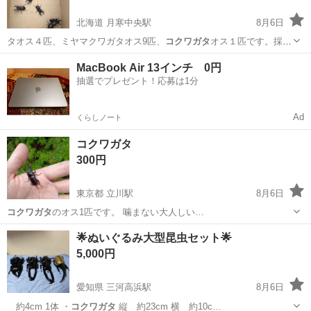
北海道 月寒中央駅
8月6日
タオス４匹、ミヤマクワガタオス9匹、
コクワガタ
オス１匹です。採集
日は２〜３週間前で…
北海道
札幌市
月寒中央駅
その他
ミヤマクワガタ
MacBook Air 13インチ 0円
抽選でプレゼント！応募は1分
Ad
くらしノート
コクワガタ
300円
東京都 立川駅
8月6日
コクワガタ
のオス1匹です。 噛まない大人しい…
東京
立川市
立川駅
その他
コクワガタ
🌟ぬいぐるみ大型昆虫セット🌟
5,000円
愛知県 三河高浜駅
8月6日
約4cm 1体 ・
コクワガタ
縦 約23cm 横 約10c…