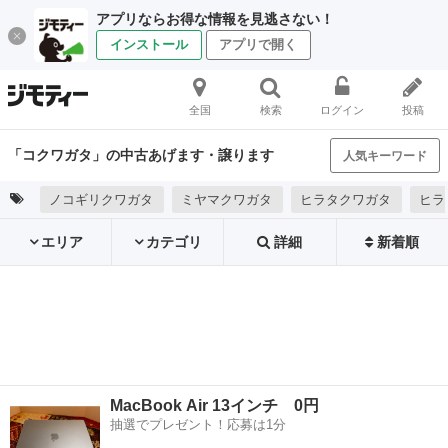
アプリならお得な情報を見逃さない！
インストール
アプリで開く
全国
検索
ログイン
投稿
「コクワガタ」の中古あげます・譲ります
人気キーワード
ノコギリクワガタ
ミヤマクワガタ
ヒラタクワガタ
ヒラ
エリア
カテゴリ
詳細
新着順
MacBook Air 13インチ 0円
抽選でプレゼント！応募は1分