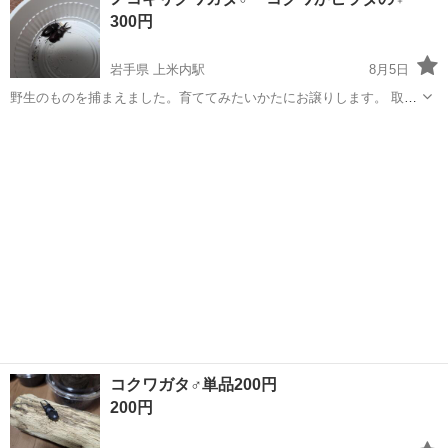
の正社員採用（無期雇用派遣）となります】 「2人で同じ職場で働き
300円
たい」 「仕事も休みも一...
岩手県 上米内駅
8月5日
野生のものを捕まえました。育ててみたいかたにお譲りします。 取引
可能な日時が日によって異なりますので、ご了承ください。また、こ
岩手
盛岡市
上米内駅
その他
ヒラタ
ちらは盛岡市松園近辺在住です。近くまで来て頂ける方と取引いたし
ます。
コクワガタ♂単品200円
200円