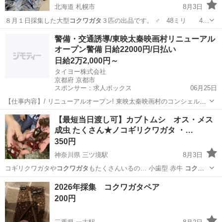
北海道 札幌市
8月3日
８月１日採集した大型
コクワガタ
３匹の出品です。 ♂ 48ミリ 4…
北海道
札幌市
その他
コクワガタ
警備・交通誘導/東映太秦映画村リニューアル
オープン警備 日給22000円/日払い
日給2万2,000円～
タイヨー株式会社
京都府 京都市
スポンサー：求人ボックス
06月25日
【仕事内容】/ リニューアルオープン! 東映太秦映画村のコンシェルジ
ュ! お仕事内容 リニューアルオープンする東映太秦映画村での 警備ス
アルバイト・パート
【最短当日渡し可】カブトムシ オス・メス
タッフをお願いします! 目指せ!「おもてなし」のできる警備員! 具体的
成虫 たくさん★ノコギリクワガタ ・…
には…? ・出入管理業務...
350円
神奈川県 三ツ境駅
8月3日
コギリクワガタや
コクワガタ
もたくさんいるの… 小歯型 赤牛
コクワ
ガタ
昆虫 夏 夏休…
神奈川
横浜市
三ツ境駅
その他
2026年採集 コクワガタペア
200円