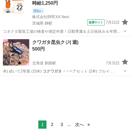
時給1,250円
日払い
株式会社BREXA Next
7月21日
提携サイト
茨城県 静駅
コネクタ製造工場の検査や測定作業！日勤専属＆土日祝休み＆年間休
日128日★クリーンルーム内作業★マイカー通勤OK＆無料駐車場あり
茨城
常陸大宮市
静駅
その他
クワガタ昆虫クジ( 迴)
★就業先食堂利用可！日払い制度あり！《茨城県常陸大宮市》 人気の
500円
工場のお仕事 ◇コネクタ製造工...
北海道 釧路駅
7月31日
本) 続いて2等賞 (15本)
コクワガタ
♂♀ペアセット (2本) ブルイ…
北海道
釧路市
釧路駅
その他
クワガタ
1
2
3
...
次へ