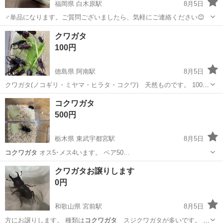
福岡県 白木原駅
8月5日
♂単品になります。ご質問ございましたら、気軽にご連絡ください😊
福岡
大野城市
白木原駅
その他
コクワガタ
クワガタ
100円
徳島県 阿南駅
8月5日
クワガタ(ノコギリ・ミヤマ・ヒラタ・コクワ) 天然ものです。 100円
～ お子様の夏休みの自由研究等にどうでしょうか。 たくさん必要な
徳島
阿南市
阿南駅
その他
クワガタ
コクワガタ
方は、相談にのります。 お気軽にお問い合わせください。 よ...
500円
栃木県 東武宇都宮駅
8月5日
コクワガタ
オス5･メス4います。 ペア50…
栃木
宇都宮市
東武宇都宮駅
その他
コクワガタ
クワガタお譲りします
0円
和歌山県 宮前駅
8月5日
方にお譲りします。 種類は
コクワガタ
スジクワガタが多いです。 ブ