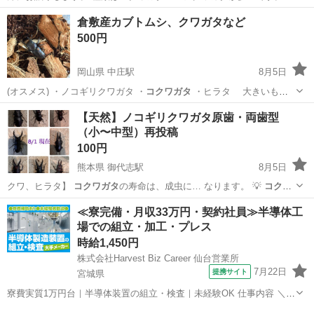
リー…
和歌山
和歌山市
宮前駅
その他
クワガタ
倉敷産カブトムシ、クワガタなど
500円
岡山県 中庄駅
8月5日
(オスメス) ・ノコギリクワガタ ・
コクワガタ
・ヒラタ 大きいもの
からお譲り…
岡山
倉敷市
中庄駅
その他
【天然】ノコギリクワガタ原歯・両歯型
（小〜中型）再投稿
100円
熊本県 御代志駅
8月5日
クワ、ヒラタ】
コクワガタ
の寿命は、成虫に… なります。 💡
コクワ
ガタ
の寿命の特徴 無… 命を迎えますが、
コクワガタ
は秋になると木
熊本
合志市
御代志駅
その他
ノコギリクワガタ
≪寮完備・月収33万円・契約社員≫半導体工
の…
場での組立・加工・プレス
時給1,450円
株式会社Harvest Biz Career 仙台営業所
7月22日
提携サイト
宮城県
寮費実質1万円台｜半導体装置の組立・検査｜未経験OK 仕事内容 ＼半
導体製造装置の組立・検査スタッフ／ 大手メーカー工場内で、半導体
宮城
その他