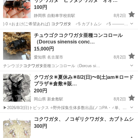
リクワガタ ヒラタクワガタ オオ…
※立ち上げ時期目安：2...
100円
静岡県 自動車学校前駅
8月2日
) 0 ○おまけ(ご希望あれば)
コクワガタ
♂5 カブトムシ ♂5 ———…
静岡
浜松市
自動車学校前駅
その他
オオクワガタ
チュウゴクコクワガタ亜種コンコロール
（Dorcus sinensis conc…
15,000円
愛知県 名古屋市
8月2日
チンウゴク
コクワガタ
亜種コンコロール（Dorcus si…
愛知
名古屋市
その他
クワガタ✴️夏休み✴️8/2(日)〜8(土)am✴️ロード
プラザ✴️倉敷✴️販…
200円
岡山県 新倉敷駅
8月2日
▶2026/8/2(日)トピックス ⭐️野外採集生体多数出品(ノコPA・♂単、ヒ
ラタ♂単、カブト♂単♀単)¥200〜 ⭐️国産離島ヒラタ ⭐️ギラファノコギ
岡山
倉敷市
新倉敷駅
その他
コクワガタ、 ノコギリクワガタ、カブトムシ
リクワガタ出品 🌟小さなお子様向けクワガタ出品 ⇨可愛いコクワ
300円
を...