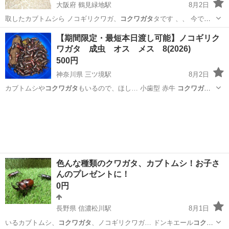
大阪府 鶴見緑地駅
8月2日
取したカブトムシら ノコギリクワガ、
コクワガタ
タです 、、 今であ
れば40、50匹…
大阪
守口市
鶴見緑地駅
その他
【期間限定・最短本日渡し可能】ノコギリク
ワガタ 成虫 オス メス 8(2026)
500円
神奈川県 三ツ境駅
8月2日
カブトムシや
コクワガタ
もいるので、ほし… 小歯型 赤牛
コクワガタ
昆虫 夏 夏休…
神奈川
横浜市
三ツ境駅
その他
色んな種類のクワガタ、カブトムシ！お子さ
んのプレゼントに！
0円
長野県 信濃松川駅
8月1日
いるカブトムシ、
コクワガタ
、ノコギリクワガ… ドンキエール
コクワ