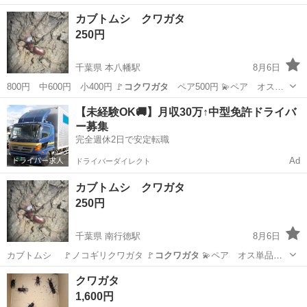
大阪
大阪市
新大阪駅
その他
コクワガタ
カブトムシ クワガタ
250円
千葉県 本八幡駅
8月6日
800円 中600円 小400円 🚩
コクワガタ
ペア500円 💫ペア オス…
千葉
市川市
本八幡駅
その他
カブトムシ
【未経験OK🚚】月収30万↑中型免許ドライバ
ー募集
完全週休2日で安定転職
Ad
ドライバーダイレクト
カブトムシ クワガタ
250円
千葉県 南行徳駅
8月6日
カブトムシ 🚩ノコギリクワガタ 🚩
コクワガタ
💫ペア オス単品
メス単品 販売…
千葉
市川市
南行徳駅
その他
カブトムシ
クワガタ
1,600円