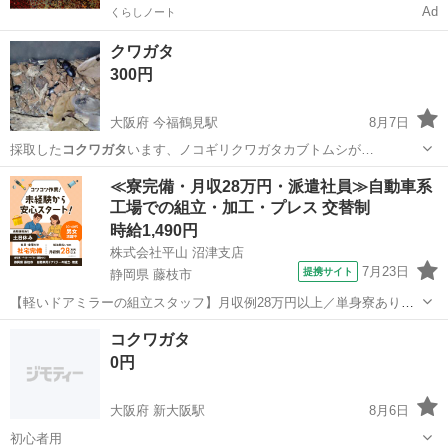
Ad
くらしノート
クワガタ
300円
大阪府 今福鶴見駅
8月7日
採取した
コクワガタ
います、ノコギリクワガタカブトムシが…
大阪
大阪市
今福鶴見駅
その他
クワガタ
≪寮完備・月収28万円・派遣社員≫自動車系
工場での組立・加工・プレス 交替制
時給1,490円
株式会社平山 沼津支店
7月23日
提携サイト
静岡県 藤枝市
【軽いドアミラーの組立スタッフ】月収例28万円以上／単身寮あり／
年間休日121日／初めてさんも安心のカンタン作業 【未経験歓迎】軽
静岡
藤枝市
その他
コクワガタ
いドアミラーの組立スタッフ｜新設のキレイな工場◎男女活躍中！ 大
0円
手自動車部品メーカーの新設工...
大阪府 新大阪駅
8月6日
初心者用