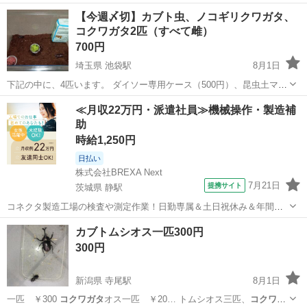
ガタ
ドンミヤマク… みでカブトムシ、
コクワガタ
、ノコギリクワガ…
長野
北安曇郡
信濃松川駅
その他
カブトムシ
【今週〆切】カブト虫、ノコギリクワガタ、
国産 松川村産
コクワガタ
松川村産アカ… ドンキエール
コクワガタ
デ
コクワガタ2匹（すべて雌）
ィディエ...
700円
埼玉県 池袋駅
8月1日
下記の中に、4匹います。 ダイソー専用ケース（500円）、昆虫土マッ
ト（200円）使用中、栄養保水1袋（100円）未開封、脱臭ゼオライト
埼玉
東松山市
池袋駅
その他
≪月収22万円・派遣社員≫機械操作・製造補
（100円）開封済で少し残ってます。。 子供が飽きてしまった為、一
助
式でご購入いただける...
時給1,250円
日払い
株式会社BREXA Next
7月21日
提携サイト
茨城県 静駅
コネクタ製造工場の検査や測定作業！日勤専属＆土日祝休み＆年間休
日128日★クリーンルーム内作業★マイカー通勤OK＆無料駐車場あり
茨城
常陸大宮市
静駅
その他
カブトムシオス一匹300円
★就業先食堂利用可！日払い制度あり！《茨城県常陸大宮市》 人気の
300円
工場のお仕事 ◇コネクタ製造工...
新潟県 寺尾駅
8月1日
一匹 ￥300
コクワガタ
オス一匹 ￥20… トムシオス三匹、
コクワガ