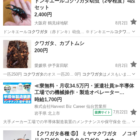
ドンキエールコクワガタ幼虫（2令程度）4匹
セット
2,400円
大阪府 鶴見緑地駅
8月2日
ドンキエール
コクワガタ
（赤ドンキ）幼虫… ※ドンキエール
コクワガ
タ
は低温種です。ミ…
大阪
大阪市
鶴見緑地駅
その他
幼虫
クワガタ、カブトムシ
200円
愛媛県 伊予富田駅
8月2日
一匹250円
コクワガタ
のオス 一匹20… 0円
コクワガタ
はメスもいま
す。…
愛媛
今治市
伊予富田駅
その他
≪寮無料・月収34.5万円・派遣社員≫半導体
工場での機械操作・製造オペレーター…
時給1,700円
株式会社Harvest Biz Career 仙台営業所
7月22日
提携サイト
岩手県 北上市
大手メーカー工場での半導体製造装置のメンテナンスや保守保全 仕事
内容 ＼フラッシュメモリの製造を行う工場で半導体製造装置の保守・
岩手
北上市
その他
【クワガタ各種 ⑤】 ミヤマクワガタ ノコギ
点検のお仕事／ 新工場新設に伴い、請負現場の立ち上げを行います！