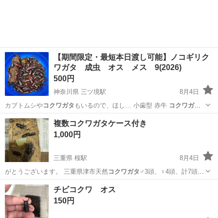
をつくるための装置を組み立てる仕事です。 タブレットや図面を確認
しながら、ドライバ...
【期間限定・最短本日渡し可能】ノコギリク
ワガタ 成虫 オス メス 9(2026)
500円
神奈川県 三ツ境駅
8月4日
カブトムシや
コクワガタ
もいるので、ほし… 小歯型 赤牛
コクワガタ
昆虫 夏 夏休…
神奈川
横浜市
三ツ境駅
その他
カブトムシ
複数コクワガタケース付き
1,000円
三重県 桜駅
8月4日
がとうございます。 三重県津市天然
コクワガタ
♂3頭、♀4頭、計7頭匹
の出品です。…
三重
四日市市
桜駅
その他
コクワガタ
チビコクワ オス
150円