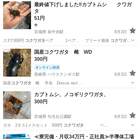
茨城
笠間市
岩間駅
その他
最終値下げしました‼️カブトムシ クワガ
タ
51円
宮城県 泉中央駅
8月3日
ス3で300円
コクワガタ
ペア 1ペア… ブリード個体
コクワガタ
のメスは判別10…
宮城
富谷市
泉中央駅
その他
国産コクワガタ 雌 WD
300円
オンライン決済
長崎県 ハウステンボス駅
8月3日
国産
コクワガタ
雌 学名 Dorcus rect…
長崎
佐世保市
ハウステンボス駅
その他
コクワガタ
カブトムシ、ノコギリクワガタ、
300円
宮城県 勾当台公園駅
8月3日
ガタ 2オス1メスセット 500円
コクワガタ
ペ
ア 300円 …
宮城
仙台市
勾当台公園駅
その他
アカアシクワガタ
≪寮完備・月収34万円・正社員≫半導体工場