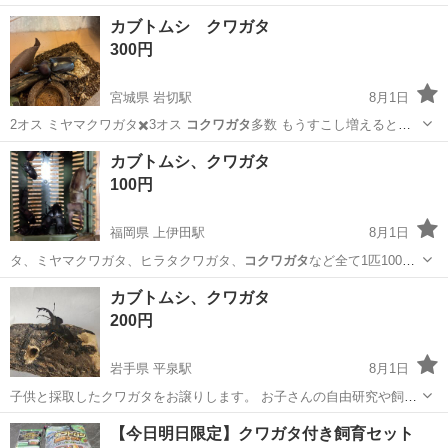
タ
オス三匹準備でき…
新潟
新潟市
寺尾駅
その他
カブトムシ
カブトムシ クワガタ
300円
宮城県 岩切駅
8月1日
️2オス ミヤマクワガタ✖️3オス
コクワガタ
多数 もうすこし増えると思
います。 …
宮城
多賀城市
岩切駅
その他
カブトムシ、クワガタ
100円
福岡県 上伊田駅
8月1日
タ、ミヤマクワガタ、ヒラタクワガタ、
コクワガタ
など全て1匹100円
でお譲りいたしま…
福岡
田川市
上伊田駅
その他
カブトムシ、クワガタ
200円
岩手県 平泉駅
8月1日
子供と採取したクワガタをお譲りします。 お子さんの自由研究や飼育
用、ブリードに如何ですか？ サイズにもよりますが、大体100～1500
岩手
奥州市
平泉駅
その他
【今日明日限定】クワガタ付き飼育セット
円で考えております。 気になる方はご連絡ください！ ミヤマクワガタ