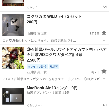
Ad
くらしノート
コクワガタ WILD ♂4 ♀2 セット
200円
山形県 東京駅
8月7日
コクワガタ
のセットになります。 自然採取品です…
山形
天童市
東京駅
その他
③石川県パールホワイトアイカブト虫♂♀ペア
石川県WDコクワガタペア計4頭
2,500円
オンライン決済
配送可
石川県 美川駅
8月7日
ア+WD 石川県
コクワガタ
ペアになります☆… 虫♂♀ペア ②
コクワガタ
♂♀ペア 計4…
石川
能美市
美川駅
その他
コクワガタ
MacBook Air 13インチ 0円
抽選でプレゼント！応募は1分
Ad
くらしノート