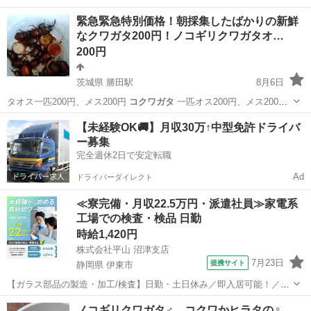
愛知
高浜市
三河高浜駅
おもちゃ
緊急緊急特別価格！朝採集したばかりの新鮮
なクワガタ200円！ノコギリクワガタオ…
200円
茨城県 勝田駅
8月6日
タオス一匹200円、メス200円
コクワガタ
一匹オス200円、メス200円
…
茨城
ひたちなか市
勝田駅
その他
クワガタ
【未経験OK🚚】月収30万↑中型免許ドライバ
ー募集
完全週休2日で安定転職
Ad
ドライバーダイレクト
≪寮完備・月収22.5万円・派遣社員≫家電系
工場での検査・検品 日勤
時給1,420円
株式会社平山 沼津支店
7月23日
提携サイト
静岡県 伊東市
【ガラス部品の製造・加工/検査】日勤・土日休み／即入居可能！／伊
豆でのんびりライフ♪ ガラス部品の製造・加工/検査 【株式会社平山で
静岡
伊東市
その他
ノコギリクワガタ♂ コクワかヒラタの♀