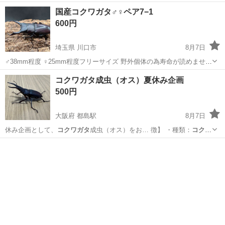
国産コクワガタ♂♀ペア7−1
600円
埼玉県 川口市
8月7日
♂38mm程度 ♀25mm程度フリーサイズ 野外個体の為寿命が読めません
が、現在元気に活動しています。 手渡しでの取引で探しています。 自
埼玉
川口市
その他
コクワガタ
コクワガタ成虫（オス）夏休み企画
宅まで取りに来られる方。（川口市安行原） 20〜25...
500円
大阪府 都島駅
8月7日
休み企画として、
コクワガタ
成虫（オス）をお… 徴】 ・種類：
コクワ
ガタ
（オス） ・羽…
大阪
大阪市
都島駅
その他
コクワガタ