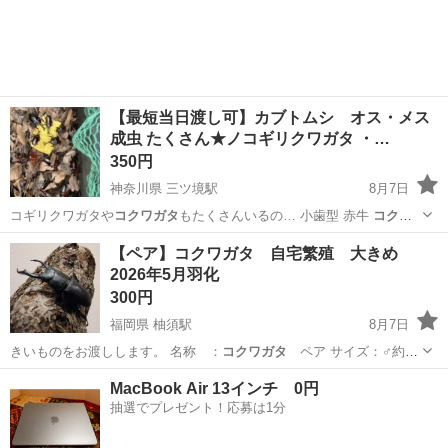
【最短当日渡し可】カブトムシ オス・メス
成虫 たくさん★ノコギリクワガタ ・…
350円
神奈川県 三ツ境駅
8月7日
コギリクワガタや
コクワガタ
もたくさんいるの… 小歯型 赤牛
コクワ
ガタ
昆虫 夏 夏休…
神奈川
横浜市
三ツ境駅
その他
カブトムシ
【ペア】コクワガタ 自宅繁殖 大きめ
2026年5月羽化
300円
福岡県 柚須駅
8月7日
きいものをお渡しします。 名称 ：
コクワガタ
ペア サイズ：♂約
43、42、4…
福岡
福岡市
柚須駅
その他
コクワガタ
MacBook Air 13インチ 0円
抽選でプレゼント！応募は1分