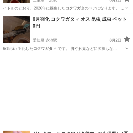
三重県 一志駅
8月2日
イトルのとおり、2026年に採集した
コクワガタ
のペアになります。 オ
スのサイズは4…
三重
津市
一志駅
その他
コクワガタ
6月羽化 コクワガタ ♂ オス 昆虫 成虫 ペット
0円
愛知県 赤池駅
8月2日
6/18(金) 羽化した
コクワガタ
♂ です。 脚や触覚などに欠損もな…
愛知
日進市
赤池駅
その他