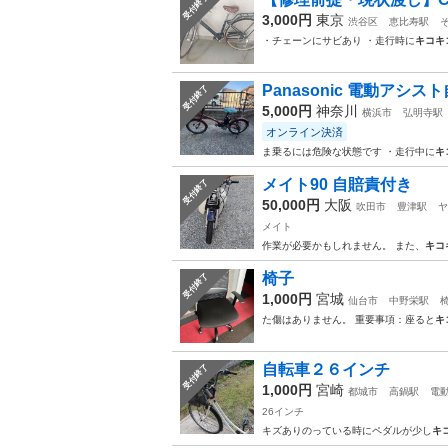
受付終了
3,000円
東京
渋谷区
恵比寿駅
・チェーンにサビあり ・走行時に
キコキ
Panasonic 電動アシスト
受付終了
5,000円
神奈川
横浜市
弘明寺駅
オンライン決済
ま乗るには危険な状態です ・走行中に
キ
メイト90 自賠責付き
受付終了
50,000円
大阪
吹田市
豊津駅
ヤ
メイト
作業が必要かもしれません。 また、
キコ
椅子
受付終了
1,000円
宮城
仙台市
中野栄駅
た傷はありません。 重要事項：座ると
キ
自転車２６インチ
受付終了
1,000円
宮崎
都城市
高鍋駅
電
26インチ
キズありのっている時にペダルが少し
キ