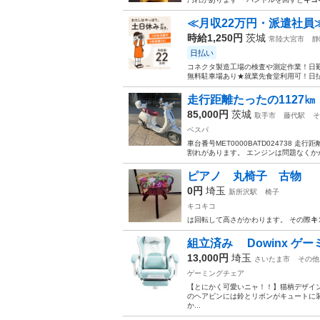
≪月収22万円・派遣社員
時給1,250円
茨城
常陸大宮市
静
日払い
コネクタ製造工場の検査や測定作業！日勤
無料駐車場あり★就業先食堂利用可！日払
走行距離たったの1127㎞ 
85,000円
茨城
取手市
藤代駅
そ
ベスパ
車台番号MET0000BATD024738 
割れがあります。 エンジンは問題なくか
ピアノ 丸椅子 古物
0円
埼玉
新所沢駅
椅子
キコキコ
は回転して高さがかわります。 その際
キ
組立済み Dowinx ゲー
13,000円
埼玉
さいたま市
その他
ゲーミングチェア
【とにかく可愛いニャ！！】猫柄デザイ
のヘアピンには鈴とリボンがキュートに
か...