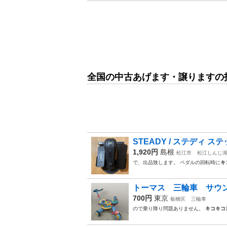
全国の中古あげます・譲りますの
STEADY / ステディ ステ
1,920円
島根
松江市
松江しんじ
で、出品致します。 ペダルの回転時に
キ
トーマス 三輪車 サウ
700円
東京
板橋区
三輪車
ので乗り降り問題ありません。
キコキコ