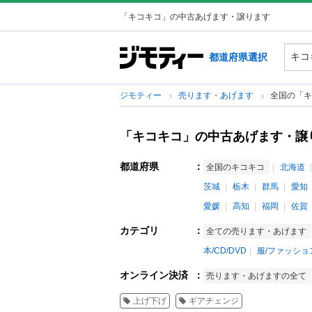
「キコキコ」の中古あげます・譲ります
都道府県選択
ジモティー
売ります・あげます
全国の「キ
「キコキコ」の中古あげます・譲
都道府県
：
全国のキコキコ
北海道
茨城
栃木
群馬
愛知
愛媛
高知
福岡
佐賀
カテゴリ
：
全ての売ります・あげます
本/CD/DVD
服/ファッショ
オンライン決済
：
売ります・あげますの全て
上げ下げ
ギアチェンジ