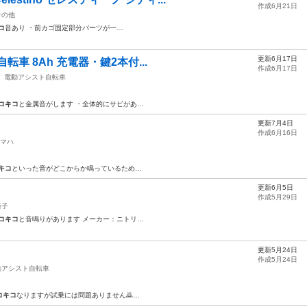
作成6月21日
その他
コ
音あり ・前カゴ固定部分パーツが一…
更新6月17日
自転車 8Ah 充電器・鍵2本付...
作成6月17日
電動アシスト自転車
コキコ
と金属音がします ・全体的にサビがあ…
更新7月4日
作成6月16日
マハ
キコ
といった音がどこからか鳴っているため…
更新6月5日
作成5月29日
椅子
コキコ
と音鳴りがあります メーカー：ニトリ…
更新5月24日
作成5月24日
動アシスト自転車
コキコ
なりますが試乗には問題ありません🙇‍…