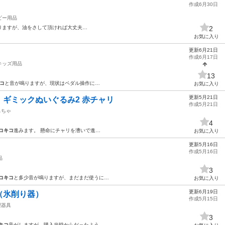
作成6月30日
ビー用品
りますが、油をさして頂ければ大丈夫…
2
お気に入り
更新6月21日
作成6月17日
キッズ用品
13
コ
と音が鳴りますが、現状はペダル操作に…
お気に入り
更新5月21日
ギミックぬいぐるみ2 赤チャリ
作成5月21日
もちゃ
4
コキコ
進みます。 懸命にチャリを漕いで進…
お気に入り
更新5月16日
作成5月16日
品
3
コキコ
と多少音が鳴りますが、まだまだ使うに…
お気に入り
更新6月19日
（氷削り器）
作成5月15日
理器具
3
キコ
音がしますが、購入当時からだったよう…