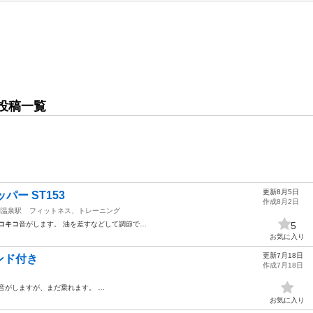
投稿一覧
更新8月5日
ッパー ST153
作成8月2日
湖温泉駅
フィットネス、トレーニング
コキコ
音がします。 油を差すなどして調節で…
5
お気に入り
更新7月18日
ンド付き
作成7月18日
音がしますが、まだ乗れます。 …
お気に入り