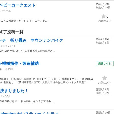
更新3月29日
ン ベビーカークエスト
作成1月25日
ベビー用品
5
キコキコ
音が鳴ったりします。 また、足…
お気に入り
終了投稿一覧
更新7月15日
ンチ 折り畳み マウンテンバイク
作成7月1日
ウンテンバイク
コキコ
音が鳴ったりします乗る前に自転車屋さ…
≫機械操作・製造補助
提携サイト
駅
その他
専属＆土日祝休み＆年間休日128日★クリーンルーム内作業★マイカー通勤OK＆
い制度あり！《茨城県常陸大宮市》 人気の工場のお仕事 ◇コネクタ製造工...
お気に入り
更新7月1日
者決まりました！
作成6月22日
ロスバイク
コキコ
音はあり ・素人の為、インチまでは不…
更新6月25日
stino セレスティーノ シティ...