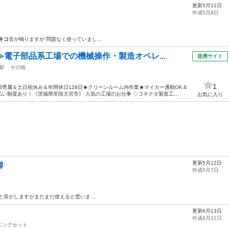
更新5月11日
作成5月9日
キコ
音が鳴りますが 問題なく使っていまし…
≫電子部品系工場での機械操作・製造オペレ...
提携サイト
駅
その他
1
専属＆土日祝休み＆年間休日128日★クリーンルーム内作業★マイカー通勤OK＆
い制度あり！《茨城県常陸大宮市》 人気の工場のお仕事 ◇コネクタ製造工...
お気に入り
更新5月12日
脚
作成5月7日
と音がしますがまだまだ使えると思いま…
更新6月13日
作成4月21日
ニングセット