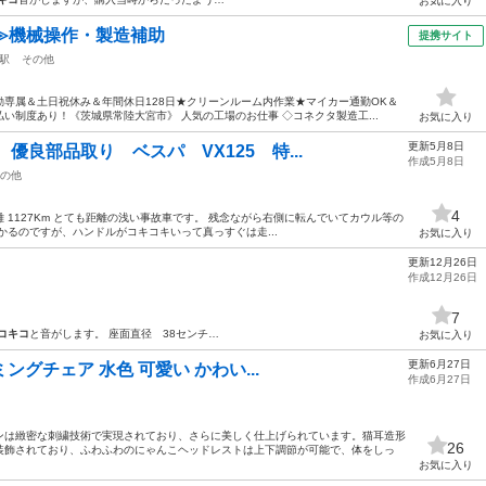
お気に入り
≫機械操作・製造補助
提携サイト
駅
その他
専属＆土日祝休み＆年間休日128日★クリーンルーム内作業★マイカー通勤OK＆
い制度あり！《茨城県常陸大宮市》 人気の工場のお仕事 ◇コネクタ製造工...
お気に入り
更新5月8日
優良部品取り ベスパ VX125 特...
作成5月8日
の他
4
走行距離 1127Km とても距離の浅い事故車です。 残念ながら右側に転んでいてカウル等の
かるのですが、ハンドルがコキコキいって真っすぐは走...
お気に入り
更新12月26日
作成12月26日
7
コキコ
と音がします。 座面直径 38センチ…
お気に入り
更新6月27日
ミングチェア 水色 可愛い かわい...
作成6月27日
ンは緻密な刺繍技術で実現されており、さらに美しく仕上げられています。猫耳造形
26
装飾されており、ふわふわのにゃんこヘッドレストは上下調節が可能で、体をしっ
お気に入り