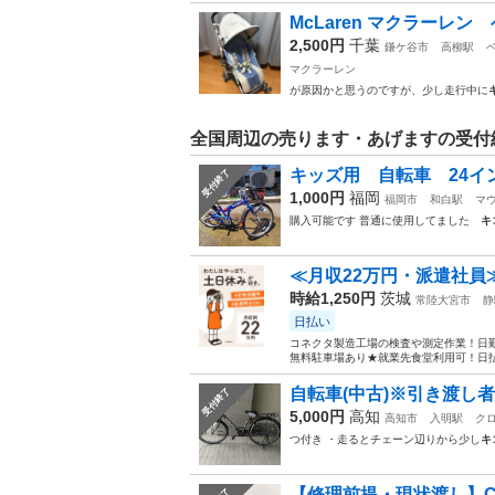
McLaren マクラーレ
2,500円
千葉
鎌ケ谷市
高柳駅
マクラーレン
が原因かと思うのですが、少し走行中に
全国周辺の売ります・あげますの受付
キッズ用 自転車 24イ
受付終了
1,000円
福岡
福岡市
和白駅
マ
購入可能です 普通に使用してました
キ
≪月収22万円・派遣社員
時給1,250円
茨城
常陸大宮市
静
日払い
コネクタ製造工場の検査や測定作業！日勤
無料駐車場あり★就業先食堂利用可！日払
自転車(中古)※引き渡し
受付終了
5,000円
高知
高知市
入明駅
ク
つ付き ・走るとチェーン辺りから少し
キ
【修理前提・現状渡し】Cele