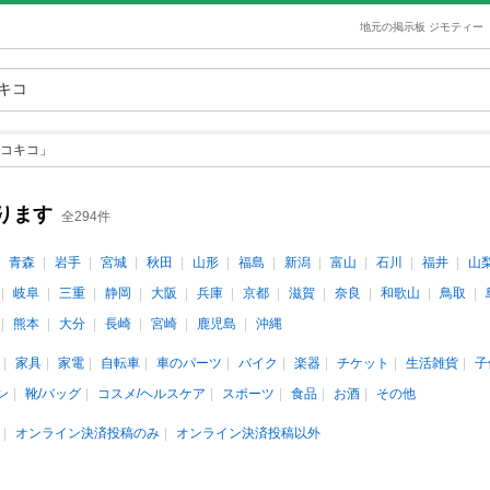
地元の掲示板 ジモティー
コキコ」
ります
全294件
青森
岩手
宮城
秋田
山形
福島
新潟
富山
石川
福井
山
岐阜
三重
静岡
大阪
兵庫
京都
滋賀
奈良
和歌山
鳥取
熊本
大分
長崎
宮崎
鹿児島
沖縄
家具
家電
自転車
車のパーツ
バイク
楽器
チケット
生活雑貨
子
ン
靴/バッグ
コスメ/ヘルスケア
スポーツ
食品
お酒
その他
オンライン決済投稿のみ
オンライン決済投稿以外