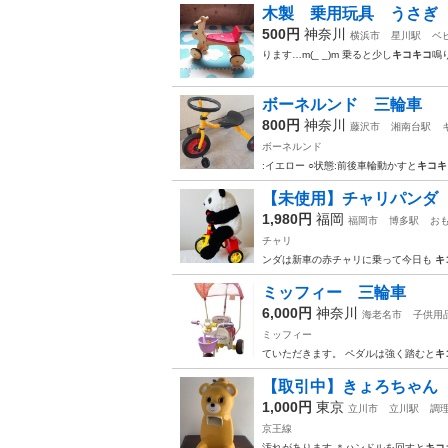
木製 乗用玩具 うさぎ
500円
神奈川
横浜市
星川駅
ベ
ります…m(_ _)m 乗ると少し
キコキコ
鳴
ボーネルンド 三輪車
800円
神奈川
藤沢市
湘南台駅
ボーネルンド
:イエロー ○状態:前後車輪動かすと
キコキ
【未使用】チャリパンダ 
1,980円
福岡
福岡市
博多駅
お
チャリ
ンダは新車の赤チャリに乗って今日も
キ
ミッフィー 三輪車
6,000円
神奈川
海老名市
子供用
ミッフィー
ていただきます。 ペダルは強く踏むと
キ
【取引中】きょろちゃん
1,000円
東京
立川市
立川駅
調
京王線
汚れがあります ＊ハンドルを回すと
キコ