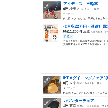
アイディス 三輪車
受付終了
0円
埼玉
さいたま市
三輪車
カーポート
内に置いていました。 手押しすると
キコ
≪月収22万円・派遣社員
時給1,250円
茨城
常陸大宮市
静
日払い
コネクタ製造工場の検査や測定作業！日勤
無料駐車場あり★就業先食堂利用可！日払
IKEAダイニングチェア3
受付終了
0円
東京
港区
白金台駅
椅子
ダイニング
IKEAダイニングチェア3脚 少し
キコキコ
カウンターチェア
受付終了
1円
東京
多摩市
京王永山駅
ダイ