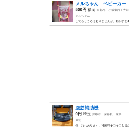
メルちゃん ベビーカー
500円
福岡
京都郡
小波瀬西工大前
メルちゃん
してるところはありませんが、動かすと
腹筋補助機
0円
埼玉
深谷市
深谷駅
家具
腹筋
傷、汚れあります。可動時
キコキコ
と音