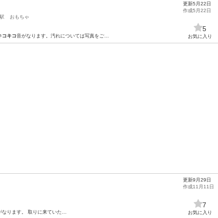
更新5月22日
作成5月22日
駅
おもちゃ
5
キコキコ
音がなります。汚れについては写真をご…
お気に入り
更新9月29日
作成11月11日
7
がなります。 取りに来ていた…
お気に入り