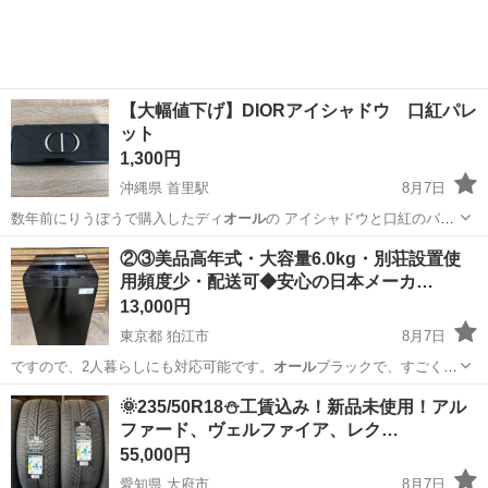
しながら、ドライバ...
【大幅値下げ】DIORアイシャドウ 口紅パレ
ット
1,300円
沖縄県 首里駅
8月7日
数年前にりうぼうで購入したディ
オール
の アイシャドウと口紅のパレ
ットです。…
沖縄
島尻郡
首里駅
コスメ/ヘルスケア
DIOR
②③美品高年式・大容量6.0kg・別荘設置使
用頻度少・配送可◆安心の日本メーカ…
13,000円
東京都 狛江市
8月7日
ですので、2人暮らしにも対応可能です。
オール
ブラックで、すごくス
タイリッシュです。…
東京
狛江市
生活家電
別荘
🌞235/50R18⛄工賃込み！新品未使用！アル
ファード、ヴェルファイア、レク…
55,000円
愛知県 大府市
8月7日