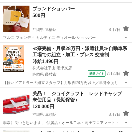
ブランドショッパー
500円
沖縄県 旭橋駅
8月7日
マルニ フェンディ カルティエ ディ
オール
ショッパー
沖縄
那覇市
旭橋駅
その他
ブランドショッパー
≪寮完備・月収28万円・派遣社員≫自動車系
工場での組立・加工・プレス 交替制
時給1,490円
株式会社平山 沼津支店
7月23日
提携サイト
静岡県 藤枝市
【軽いドアミラーの組立スタッフ】月収例28万円以上／単身寮あり／
年間休日121日／初めてさんも安心のカンタン作業 【未経験歓迎】軽
静岡
藤枝市
その他
美品！ ジョイクラフト レッドキャップ
いドアミラーの組立スタッフ｜新設のキレイな工場◎男女活躍中！ 大
未使用品（長期保管）
手自動車部品メーカーの新設工...
120,000円
沖縄県 赤嶺駅
8月7日
非常に良いと思います。 付属品：
オール
二本・高圧フロアマット・座
板・高圧フッ…
沖縄
糸満市
赤嶺駅
マリンスポーツ