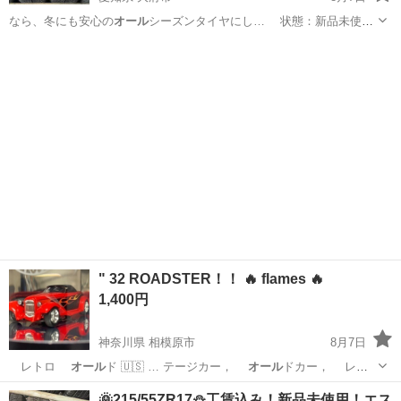
なら、冬にも安心の
オール
シーズンタイヤにし… 状態：新品未使用
オール
シーズンタイヤ …
愛知
大府市
タイヤ、ホイール
タイヤ
" 32 ROADSTER！！ 🔥 flames 🔥
1,400円
神奈川県 相模原市
8月7日
レトロ
オール
ド 🇺🇸 … テージカー，
オール
ドカー， レ
ト… ld-timer（
オール
ドタイマー） …
神奈川
相模原市
ミニカー
Hot Wheels
🌞215/55ZR17⛄工賃込み！新品未使用！エス