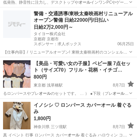
低発熱、静音性に注力し、デスクトップや
オール
インワンPCやゲーム
機向けに作られた「…
愛知
名古屋市
平針駅
PCパーツ
ハードディスク
警備・交通誘導/東映太秦映画村リニューアル
オープン警備 日給22000円/日払い
日給2万2,000円～
タイヨー株式会社
京都府 京都市
スポンサー：求人ボックス
06月25日
【仕事内容】/ リニューアルオープン! 東映太秦映画村のコンシェルジ
ュ! お仕事内容 リニューアルオープンする東映太秦映画村での 警備ス
アルバイト・パート
【美品・可愛い女の子服】ベビー服 7点セッ
タッフをお願いします! 目指せ!「おもてなし」のできる警備員! 具体的
ト（サイズ70）フリル・花柄・イチゴ…
には…? ・出入管理業務...
800円
東京都 浅草橋駅
8月7日
るロンパースやプレ
オール
のセットです。 … ） ●下段（プレ
オール
・
カバー 花柄のサンリオプレ
オール
・グリーン×イエ… ロー 小花柄プ
東京
台東区
浅草橋駅
ベビー用品
ロンパース
イノシシ ♡ ロンパース カバーオール 着ぐる
レ
オール
（フリル襟付き） …
み
1,800円
神奈川県 三ツ境駅
8月7日
真 イベント 行事 ロンパース カバー
オール
着ぐるみ ハロウィン コス