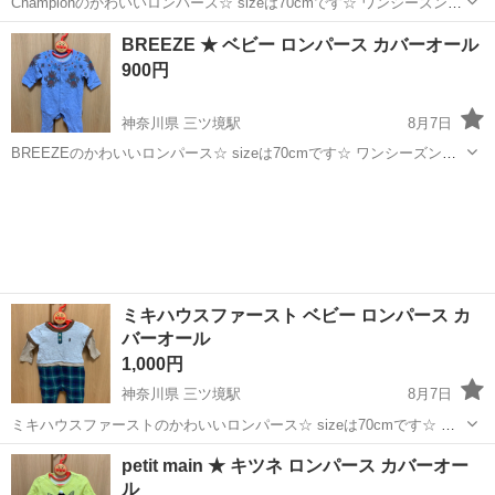
Championのかわいいロンパース☆ sizeは70cmです☆ ワンシーズン数
回着用後、自宅保管していました☆ 大きな汚れはございませんが使用
神奈川
横浜市
三ツ境駅
子供用品
ロンパース
BREEZE ★ ベビー ロンパース カバーオール
感はございますので気になる方はご遠慮くださいm(._.)m まだまだ着
900円
ていた...
神奈川県 三ツ境駅
8月7日
BREEZEのかわいいロンパース☆ sizeは70cmです☆ ワンシーズン数
回着用後、自宅保管していました☆ 目立った汚れはございませんが毛
神奈川
横浜市
三ツ境駅
子供用品
ロンパース
玉や着用感はございますので気になる方はご遠慮くださいm(._.)m ま
だまだ着て...
ミキハウスファースト ベビー ロンパース カ
バーオール
1,000円
神奈川県 三ツ境駅
8月7日
ミキハウスファーストのかわいいロンパース☆ sizeは70cmです☆ ワ
ンシーズン数回着用後、自宅保管していました☆ 目立った汚れはござ
神奈川
横浜市
三ツ境駅
子供用品
ミキハウス
petit main ★ キツネ ロンパース カバーオー
いませんが毛玉等ございますので気になる方はご遠慮くださいm(._.)m
ル
まだまだ着て...