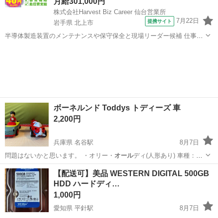
月給301,000円
株式会社Harvest Biz Career 仙台営業所
7月22日
提携サイト
岩手県 北上市
半導体製造装置のメンテナンスや保守保全と現場リーダー候補 仕事内
容 ＼フラッシュメモリの製造を行う工場で半導体製造装置の保守・点
岩手
北上市
その他
検のお仕事／ 【主な業務】 フラッシュメモリなどに使用される「半導
体」。 その半導体を...
ボーネルンド Toddys トディーズ 車
2,200円
兵庫県 名谷駅
8月7日
問題はないかと思います。 ・オリー・
オール
ディ(人形あり) 車種：ク
ラシックカー…
兵庫
神戸市
名谷駅
ベビー用品
ボーネルンド
【配送可】美品 WESTERN DIGITAL 500GB
HDD ハードディ…
1,000円
愛知県 平針駅
8月7日