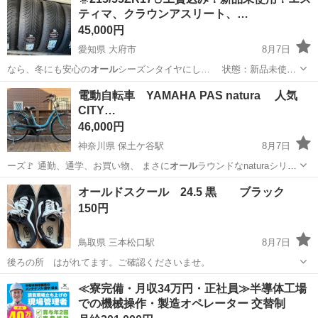
ティマ、クラウンアスリート、…
45,000円
愛知県 大府市
8月7日
なら、冬にも安心の
オール
シーズンタイヤにし… 状態：新品未使用
オール
シーズンタイヤ …
愛知
大府市
タイヤ、ホイール
タイヤ
電動自転車 YAMAHA PAS natura 人気
CITY…
46,000円
神奈川県 保土ケ谷駅
8月7日
ーズ🚩 通勤、通学、お買い物、 まさに
オール
ラウンドなnaturaシリー
ズ🚲👀 …
神奈川
横浜市
保土ケ谷駅
電動アシスト自転車
オールドスクール 24.5 黒 ブラック
150円
鳥取県 三本松口駅
8月7日
後ろの所 はがれてます。ご確認くださいませ。
鳥取
米子市
三本松口駅
靴
オールドスクール
≪寮完備・月収34万円・正社員≫半導体工場
での機械操作・製造オペレーター 交替制