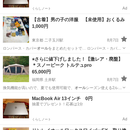
Ad
くらしノート
【古着】男の子の洋服 【未使用】おくるみ
1,000円
東京都 二子玉川駅
8月7日
ロンパース・カバー
オール
をまとめたセットで… ロンパース・カバー
オール
まとめ売り - 内… マフード付きカバー
オール
を含む複数枚セッ
東京
世田谷区
二子玉川駅
ベビー用品
⭐︎さらに値下げしました！【激レア・廃盤】
ト…
＊スノーピーク トルテュpro
65,000円
福岡県 土井駅
8月7日
換気機能が高いので、夏でも使用可能で、
オール
シーズン使える2ルー
ムテントです 3フ…
福岡
糟屋郡
土井駅
スポーツ
スノーピーク
MacBook Air 13インチ 0円
抽選でプレゼント！応募は1分
Ad
くらしノート