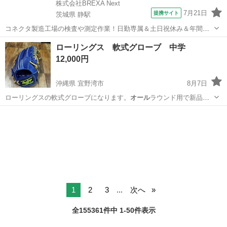
株式会社BREXA Next
7月21日
提携サイト
茨城県 静駅
コネクタ製造工場の検査や測定作業！日勤専属＆土日祝休み＆年間休
日128日★クリーンルーム内作業★マイカー通勤OK＆無料駐車場あり
茨城
常陸大宮市
静駅
その他
ローリングス 軟式グローブ 中学
★就業先食堂利用可！日払い制度あり！《茨城県常陸大宮市》 人気の
12,000円
工場のお仕事 ◇コネクタ製造工...
沖縄県 宜野湾市
8月7日
ローリングスの軟式グローブになります。
オール
ラウンド用で新品に
なります。 中学入学…
沖縄
宜野湾市
野球
ローリングス
1
2
3
...
次へ
全155361件中 1-50件表示