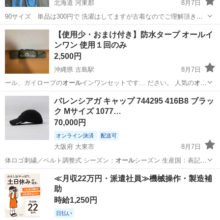
北海道 河東郡
8月7日
90サイズ 単品は300円で 洗濯はしてますが古着なのでご理解頂きま
すよう願います。 ミニーちゃんとコラボ！ ぱっと見は目立つ汚れなど
北海道
河東郡
子供用品
ギャップ
【使用少・おまけ付き】防水タープ オールイ
はないと思いますが他、汚れなど気付いてない場合もありますので ノ
ンワン 使用１回のみ
ークレム、ノーリターンで...
2,500円
沖縄県 古島駅
8月7日
ール、ガイロープの
オール
インワンセットです… ださい。 人気の
オー
ル
インワンセット …
沖縄
那覇市
古島駅
スポーツ
バレンシアガ キャップ 744295 416B8 ブラッ
ク Mサイズ 1077…
70,000円
オンライン決済
配送可
大阪府 大東市
8月7日
体ロゴ刺繍／ベルト調整式 シーズン：
オール
シーズン 生産国：表記な
し ※メー…
大阪
大東市
小物
バレンシアガ
≪月収22万円・派遣社員≫機械操作・製造補
助
時給1,250円
日払い