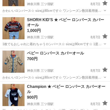
神奈川県 三ツ境駅
8月7日
かわいいロンパース☆ sizeは80cmです☆ ワンシーズン数回着用後、
自宅保管していました☆ 目立った汚れはございませんが毛玉等はござ
神奈川
横浜市
三ツ境駅
子供用品
RIO
SHORH KID'S ★ ベビー ロンパース カバー
いますので気になる方はご遠慮くださいm(._.)m まだまだ着ていただ
オール
けると思うので...
1,000円
神奈川県 三ツ境駅
8月7日
1枚でもおしゃれに着れちゃうロンパース☆ sizeは80cmです☆ 1度着
用後、自宅保管していました☆ 目立った汚れはございませんが毛玉等
神奈川
横浜市
三ツ境駅
子供用品
ロンパース
ベビー ロンパース カバーオール
はございますので気になる方はご遠慮くださいm(._.)m まだまだ着て
700円
いただけると...
神奈川県 三ツ境駅
8月7日
かわいいロンパース☆ sizeは80cmです☆ ワンシーズン数回着用後、
自宅保管していました☆ 目立った汚れはございませんが毛玉等はござ
神奈川
横浜市
三ツ境駅
子供用品
ロンパース
Champion ★ ベビー ロンパース カバーオー
いますので気になる方はご遠慮くださいm(._.)m まだまだ着ていただ
ル
けると思うので...
900円
神奈川県 三ツ境駅
8月7日