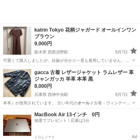
katrin Tokyo 花柄ジャガード オールインワン
ブラウン
9,000円
栃木県 西那須野駅
8月7日
可愛くて購入しましたが、妊娠が分かり一度も着用していません。
Cara Sサイズ（140cm台の方向け着丈短めサイズ） 総丈：125cm 上身
栃木
那須塩原市
西那須野駅
ドレス
gacca 古着 レザージャケット ラムレザー 革
丈（ウエスト位置）：32cm 身幅：36cm 肩幅：31cm 袖丈：25.5cm...
ジャンガッカ 羊革 本革 黒
8,000円
兵庫県 西神中央駅
8月7日
本革）が使用されています。 古い年代の
オール
ド古着・ヴィンテージ
品となりますので、…
兵庫
神戸市
西神中央駅
ジャケット
MacBook Air 13インチ 0円
抽選でプレゼント！応募は1分
Ad
くらしノート