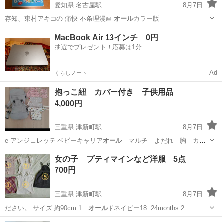
愛知県 名古屋駅
8月7日
存知、東村アキコの 痛快 不条理漫画
オール
カラー版
愛知
名古屋市
名古屋駅
マンガ、コミック、アニメ
MacBook Air 13インチ 0円
抽選でプレゼント！応募は1分
Ad
くらしノート
抱っこ紐 カバー付き 子供用品
4,000円
三重県 津新町駅
8月7日
e アンジェレッテ ベビーキャリア
オール
マルチ よだれ 胸 カバ
ー 中古及…
三重
津市
津新町駅
子供用品
アンジェレッテ
女の子 プティマインなど洋服 5点
700円
三重県 津新町駅
8月7日
ださい。 サイズ:約90cm 1
オール
ドネイビー18−24months 2 …
三重
津市
津新町駅
キッズ用品
プティマイン