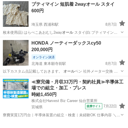
東京
世田谷区
上町駅
バッグ
プティマイン 短肌着 2wayオール スタイ
600円
埼玉県 西浦和駅
8月7日
枚未使用品) はらぺこあおむし2way
オール
スタイ(白:プティマイン、2
つとも未…
埼玉
さいたま市
西浦和駅
ベビー用品
バラ
HONDA ノーティーダックスcy50
200,000円
オンライン決済
北海道 東本願寺前駅
8月7日
以下カスタム点記載しておきます。
オール
ペン 社外メーター交換 社
外ヘッドライ…
北海道
札幌市
東本願寺前駅
ホンダ
HONDA
≪寮完備・月収33万円・契約社員≫半導体工
場での組立・加工・プレス
時給1,450円
株式会社Harvest Biz Career 仙台営業所
7月22日
提携サイト
宮城県
寮費実質1万円台｜半導体装置の組立・検査｜未経験OK 仕事内容 ＼半
導体製造装置の組立・検査スタッフ／ 大手メーカー工場内で、半導体
宮城
その他
をつくるための装置を組み立てる仕事です。 タブレットや図面を確認