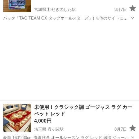
宮城県 杜せきのした駅
8月7日
パック「TAG TEAM GX タッグ
オール
スターズ」) ※他のサイトにも
掲載し…
宮城
名取市
杜せきのした駅
カードゲーム
ポケカ
未使用！クラシック調 ゴージャス ラグ カー
ペット レッド
4,000円
埼玉県 霞ヶ関駅
8月7日
豪華 160*230cm 春夏秋冬
オール
シーズン ラグ レッド 絨毯 ジュー