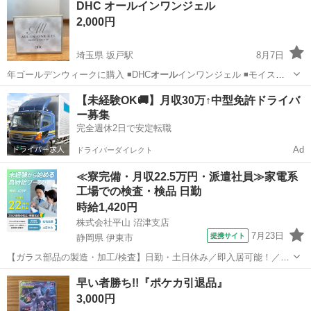
DHC オールインワンジェル
2,000円
埼玉県 坂戸駅
8月7日
年ゴールデンウィークに購入 ◾️DHC
オール
インワンジェル ◾️モイスト&
フェース…
埼玉
坂戸市
坂戸駅
スキンケア
【未経験OK🚚】月収30万↑中型免許ドライバ
ー募集
完全週休2日で安定転職
Ad
ドライバーダイレクト
≪寮完備・月収22.5万円・派遣社員≫家電系
工場での検査・検品 日勤
時給1,420円
株式会社平山 沼津支店
7月23日
提携サイト
静岡県 伊東市
【ガラス部品の製造・加工/検査】日勤・土日休み／即入居可能！／伊
豆でのんびりライフ♪ ガラス部品の製造・加工/検査 【株式会社平山で
静岡
伊東市
その他
早い者勝ち!!『ポケカ引退品』
の正社員採用（無期雇用派遣）となります】 「2人で同じ職場で働き
3,000円
たい」 「仕事も休みも一...