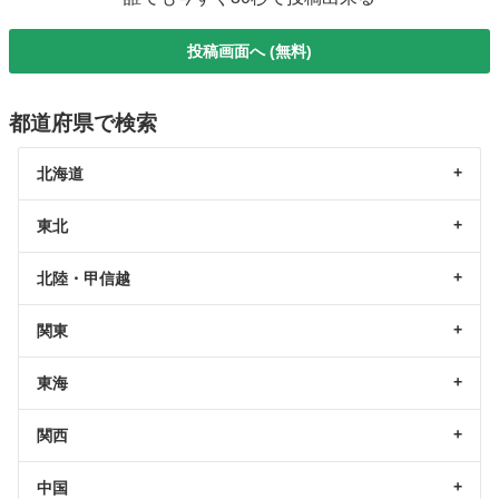
投稿画面へ (無料)
都道府県で検索
北海道
東北
北陸・甲信越
関東
東海
関西
中国