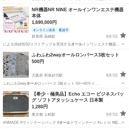
タ…
埼玉
川越市
霞ヶ関駅
カーペット/マット/ラグ
NR機器NR NINE オールインワンエステ機器
本体
1,690,000円
オンライン決済
配送可
群馬県 高崎駅
8月7日
による持続性5Dリフトアップを実現する
オール
インワンエステ機器で
す。 - ブ…
群馬
高崎市
高崎駅
美容家電
ふわふわ2wayオールロンパース3枚セット
500円
大阪府 和泉砂川駅
8月7日
ふわふわ2way
オール
ロンパース 3枚セット 50〜60サイ…
大阪
泉南市
和泉砂川駅
ベビー用品
【希少・極美品】Echo エコー ビジネスバッ
グ ソフトアタッシュケース 日本製
1,280円
東京都 上町駅
8月7日
ANMADE #ヴィンテージバッグ #
オール
ドヴィンテージ #レトロ #昭和
レトロ…