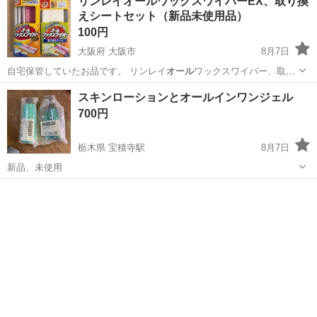
リンレイオールワックスワイパーEX、取り換
えシートセット（新品未使用品）
100円
大阪府 大阪市
8月7日
自宅保管していたお品です。 リンレイ
オール
ワックスワイパー、取り
換えシート（新品…
大阪
大阪市
掃除用具
スキンローションとオールインワンジェル
700円
栃木県 宝積寺駅
8月7日
新品、未使用
栃木
塩谷郡
宝積寺駅
スキンケア
新品