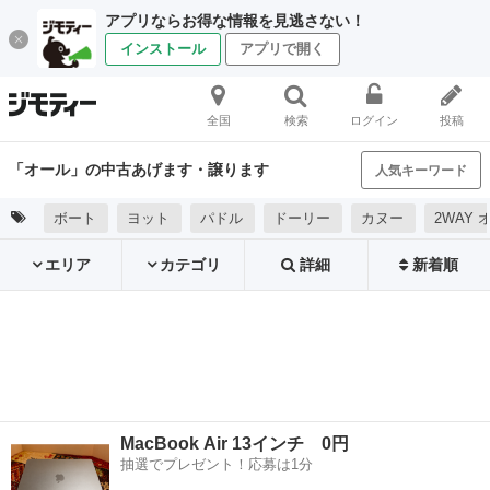
アプリならお得な情報を見逃さない！
インストール
アプリで開く
全国
検索
ログイン
投稿
「オール」の中古あげます・譲ります
人気キーワード
ボート
ヨット
パドル
ドーリー
カヌー
2WAY 
エリア
カテゴリ
詳細
新着順
MacBook Air 13インチ 0円
抽選でプレゼント！応募は1分