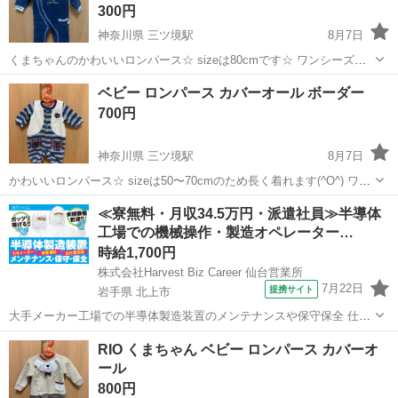
300円
神奈川県 三ツ境駅
8月7日
くまちゃんのかわいいロンパース☆ sizeは80cmです☆ ワンシーズン
数回着用後、自宅保管していました☆ まだまだ着ていただけると思う
神奈川
横浜市
三ツ境駅
子供用品
ロンパース
ベビー ロンパース カバーオール ボーダー
ので、 必要な方いましたらお安くどうぞ♪ くまちゃん くま 北欧 撮影
700円
撮影会 ...
神奈川県 三ツ境駅
8月7日
かわいいロンパース☆ sizeは50〜70cmのため長く着れます(^O^) ワン
シーズン数回着用後、自宅保管していました☆ 目立った汚れはござい
神奈川
横浜市
三ツ境駅
子供用品
ロンパース
≪寮無料・月収34.5万円・派遣社員≫半導体
ませんが毛玉等はございますので気になる方はご遠慮くださいm(._.)m
工場での機械操作・製造オペレーター…
まだ...
時給1,700円
株式会社Harvest Biz Career 仙台営業所
7月22日
提携サイト
岩手県 北上市
大手メーカー工場での半導体製造装置のメンテナンスや保守保全 仕事
内容 ＼フラッシュメモリの製造を行う工場で半導体製造装置の保守・
岩手
北上市
その他
RIO くまちゃん ベビー ロンパース カバーオ
点検のお仕事／ 新工場新設に伴い、請負現場の立ち上げを行います！
ール
※立ち上げ時期目安：2...
800円