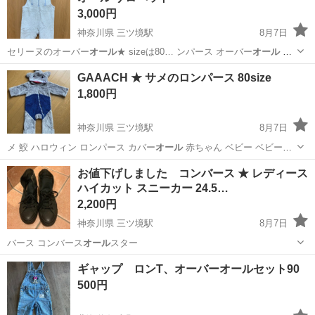
3,000円
神奈川県 三ツ境駅
8月7日
セリーヌのオーバー
オール
★ sizeは80… ンパース オーバー
オール
サ
ロペット シン…
神奈川
横浜市
三ツ境駅
子供用品
オーバーオール
GAAACH ★ サメのロンパース 80size
1,800円
神奈川県 三ツ境駅
8月7日
メ 鮫 ハロウィン ロンパース カバー
オール
赤ちゃん ベビー ベビー用
品 子供服…
神奈川
横浜市
三ツ境駅
子供用品
GAAACH
お値下げしました コンバース ★ レディース
ハイカット スニーカー 24.5…
2,200円
神奈川県 三ツ境駅
8月7日
バース コンバース
オール
スター
神奈川
横浜市
三ツ境駅
靴/バッグ
コンバース
ギャップ ロンT、オーバーオールセット90
500円