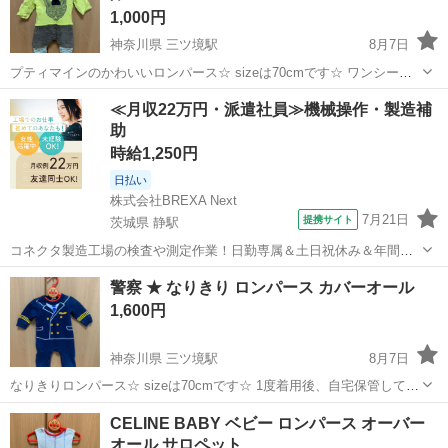
1,000円
神奈川県 三ツ境駅
8月7日
プティマインのかわいいロンパース☆ sizeは70cmです☆ ワンシーズ
ン数回着用後、自宅保管していました☆ 目立った汚れはございません
神奈川
横浜市
三ツ境駅
子供用品
キツネ
≪月収22万円・派遣社員≫機械操作・製造補
が毛玉等ございますので気になる方はご遠慮くださいm(._.)m まだま
助
だ着ていただけ...
時給1,250円
日払い
株式会社BREXA Next
7月21日
提携サイト
茨城県 静駅
コネクタ製造工場の検査や測定作業！日勤専属＆土日祝休み＆年間休
日128日★クリーンルーム内作業★マイカー通勤OK＆無料駐車場あり
茨城
常陸大宮市
静駅
その他
警察 ★ なりきり ロンパース カバーオール
★就業先食堂利用可！日払い制度あり！《茨城県常陸大宮市》 人気の
1,600円
工場のお仕事 ◇コネクタ製造工...
神奈川県 三ツ境駅
8月7日
なりきりロンパース☆ sizeは70cmです☆ 1度着用後、自宅保管してい
ました☆ 目立った汚れはございませんが毛玉等ございますので気にな
神奈川
横浜市
三ツ境駅
ベビー用品
ロンパース
CELINE BABY ベビー ロンパース オーバー
る方はご遠慮くださいm(._.)m まだまだ着ていただけると思うので、
オール サロペット
必要な方い...