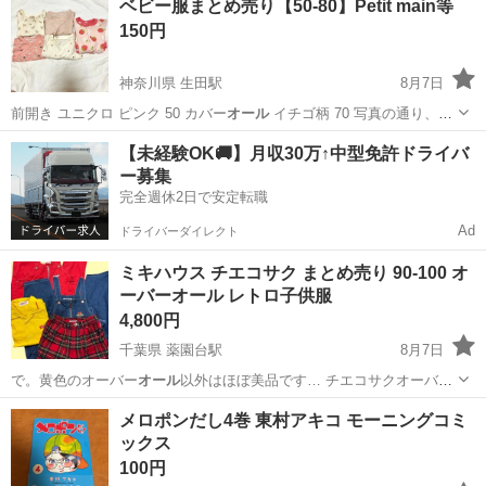
ベビー服まとめ売り【50-80】Petit main等
150円
神奈川県 生田駅
8月7日
前開き ユニクロ ピンク 50 カバー
オール
イチゴ柄 70 写真の通り、襟
元が…
神奈川
川崎市
生田駅
ベビー用品
プティマイン
【未経験OK🚚】月収30万↑中型免許ドライバ
ー募集
完全週休2日で安定転職
Ad
ドライバーダイレクト
ミキハウス チエコサク まとめ売り 90-100 オ
ーバーオール レトロ子供服
4,800円
千葉県 薬園台駅
8月7日
で。黄色のオーバー
オール
以外はほぼ美品です… チエコサクオーバー
オール
2枚、ミキハウスオ… ーバー
オール
1枚 チエコサク半…
千葉
船橋市
薬園台駅
子供用品
メロポンだし4巻 東村アキコ モーニングコミ
ックス
100円