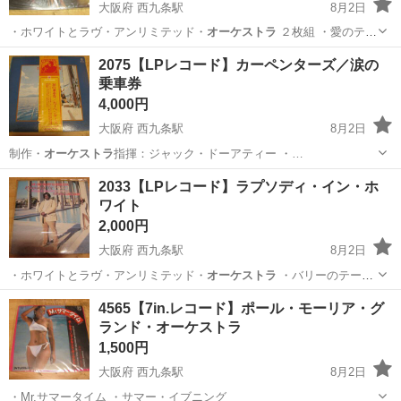
大阪府 西九条駅
8月2日
・ホワイトとラヴ・アンリミテッド・
オーケストラ
２枚組 ・愛のテー
マ ・ト…
大阪
大阪市
西九条駅
その他
LPレコード
2075【LPレコード】カーペンターズ／涙の
乗車券
4,000円
大阪府 西九条駅
8月2日
制作・
オーケストラ
指揮：ジャック・ドーアティー ・…
大阪
大阪市
西九条駅
その他
カーペンターズ
2033【LPレコード】ラプソディ・イン・ホ
ワイト
2,000円
大阪府 西九条駅
8月2日
・ホワイトとラヴ・アンリミテッド・
オーケストラ
・バリーのテーマ
・ラプソデ…
大阪
大阪市
西九条駅
その他
4565【7in.レコード】ポール・モーリア・グ
ランド・オーケストラ
1,500円
大阪府 西九条駅
8月2日
・Mr.サマータイム ・サマー・イブニング