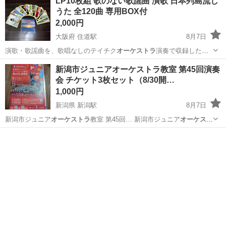
LP10枚組 歌のない歌謡曲 演歌 日本列島流し
うた 全120曲 専用BOX付
2,000円
大阪府 住道駅
8月7日
演歌・歌謡曲を、歌唱なしのテイチク
オーケストラ
演奏で収録したイ
ンストゥルメンタル…
大阪
大東市
住道駅
その他
新潟市ジュニアオーケストラ教室 第45回演奏
会 チケット3枚セット（8/30開…
1,000円
新潟県 新潟駅
8月7日
新潟市ジュニア
オーケストラ
教室 第45回… 新潟市ジュニア
オーケスト
ラ
教室 第45回…
新潟
新潟市
新潟駅
コンサート