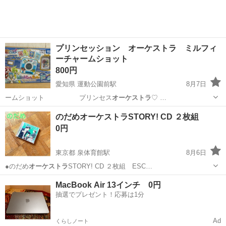
プリンセッション オーケストラ ミルフィ
ーチャームショット
800円
愛知県 運動公園前駅
8月7日
ームショット プリンセス
オーケストラ
♡ …
愛知
豊橋市
運動公園前駅
おもちゃ
オーケストラ
のだめオーケストラSTORY! CD ２枚組
0円
東京都 泉体育館駅
8月6日
●のだめ
オーケストラ
STORY! CD ２枚組 ESC…
東京
立川市
泉体育館駅
CD
MacBook Air 13インチ 0円
抽選でプレゼント！応募は1分
Ad
くらしノート