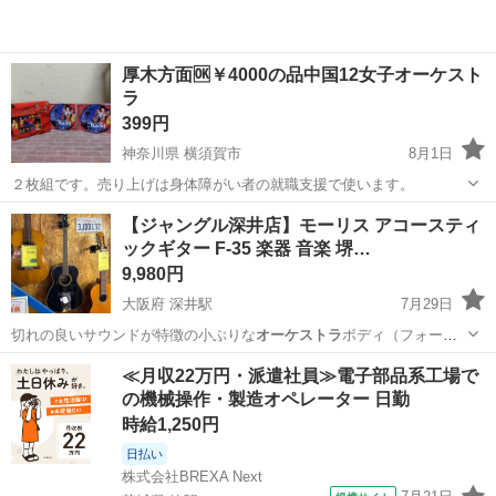
厚木方面🆗￥4000の品中国12女子オーケスト
ラ
399円
神奈川県 横須賀市
8月1日
２枚組です。売り上げは身体障がい者の就職支援で使います。
神奈川
横須賀市
その他
オーケストラ
【ジャングル深井店】モーリス アコースティ
ックギター F-35 楽器 音楽 堺…
9,980円
大阪府 深井駅
7月29日
切れの良いサウンドが特徴の小ぶりな
オーケストラ
ボディ（フォーク
サイズ）アコーステ…
大阪
堺市
深井駅
弦楽器、ギター
ジャングル
≪月収22万円・派遣社員≫電子部品系工場で
の機械操作・製造オペレーター 日勤
時給1,250円
日払い
株式会社BREXA Next