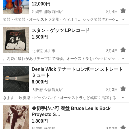
12,000円
沖縄県 浦添前田駅
8月4日
楽器・弦楽器・
オーケストラ
楽器・ヴィオラ… シック楽器 #
オーケス
トラ
#4分の4チ…
沖縄
浦添市
浦添前田駅
弦楽器、ギター
スタン・ゲッツ LPレコード
1,500円
北海道 旭川市
8月4日
。内袋に破れがありテープにて補修。
オーケストラ
をバックにゲッツ
のテナーサックス音…
北海道
旭川市
その他
スタン
Denis Wick テナートロンボーン ストレート
ミュート
6,000円
大阪府 今福鶴見駅
8月3日
きます。 吹奏楽・ビッグバンド・
オーケストラ
など幅広く活躍する定
番モデルです。…
大阪
大阪市
今福鶴見駅
管楽器、笛、ハーモニカ
◆切手払い可 廃盤 Bruce Lee Is Back
Proyecto S…
トロンボーン
1,800円
静岡県 静岡駅
8月3日