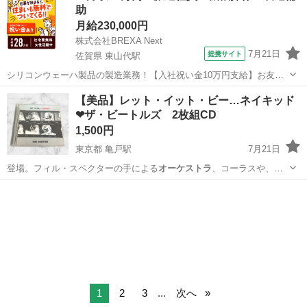
助
月給230,000円
株式会社BREXA Next
7月21日
提携サイト
佐賀県 東山代駅
シリコンウェーハ製品の製造業務！【入社祝い金10万円支給】お友達
やカップルとの応募OK◎年間休日129日＆休出なしでプライベート充
佐賀
伊万里市
東山代駅
その他
【美品】レット・イット・ビー…ネイキッド
実♪業務はクリーンルームで快適作業◎自社正社員登用制度あり★1食
❤ザ・ビートルズ 2枚組CD
300円～の格安食堂あり！《佐...
1,500円
東京都 亀戸駅
7月21日
登場。フィル・スペクターの手による
オーケストラ
、コーラスや、サ
ウンド・エフェクト…
東京
江東区
亀戸駅
CD
イット
1
2
3
...
次へ