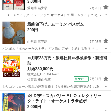
3,000円
愛知県 清洲駅
7月26日
＋ ★ミャクミャク ミュージック
オーケストラ
黒ミャクミャク ぬいぐ
るみ サ…
愛知
清須市
清洲駅
おもちゃ
オーケストラ
最終値下げ。ムーミン バスボム
200円
山形県 蔵王駅
7月25日
バスボム「海の
オーケストラ
」 空と海の広がりを感じる香り 浴…
山形
山形市
蔵王駅
家庭用品
バスボム
≪月収28万円・派遣社員≫機械操作・製造補
助
月給230,000円
株式会社BREXA Next
7月21日
提携サイト
佐賀県 東山代駅
シリコンウェーハ製品の製造業務！【入社祝い金10万円支給】お友達
やカップルとの応募OK◎年間休日129日＆休出なしでプライベート充
佐賀
伊万里市
東山代駅
その他
☆LD/ディスカバリー E.L.O エレクトリッ
実♪業務はクリーンルームで快適作業◎自社正社員登用制度あり★1食
ク・ライト・オーケストラ◆超ポ…
300円～の格安食堂あり！《佐...
2,000円