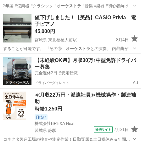
2年製 #弦楽器 #クラシック #
オーケストラ
#音楽 #楽器 #初心者向け
#…
沖縄
浦添市
浦添前田駅
弦楽器、ギター
値下げしました！【美品】CASIO Privia 電
子ピアノ
45,000円
宮城県 東北福祉大前駅
8月4日
することが可能です。 『その③
オーケストラ
との演奏』 内蔵曲が60
曲あります…
宮城
仙台市
東北福祉大前駅
鍵盤楽器、ピアノ
Privia
【未経験OK🚚】月収30万↑中型免許ドライバ
ー募集
完全週休2日で安定転職
Ad
ドライバーダイレクト
≪月収22万円・派遣社員≫機械操作・製造補
助
時給1,250円
日払い
株式会社BREXA Next
7月21日
提携サイト
茨城県 静駅
コネクタ製造工場の検査や測定作業！日勤専属＆土日祝休み＆年間休