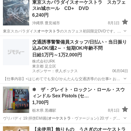
東京スカパラダイスオーケストラ スカフェ
スin城ホール CD+ DVD
6,240円
沖縄県 豊見城市
8月1日
東京スカパラダイス
オーケストラ
のスカフェス初回限定DVDです。
コ…
沖縄
豊見城市
DVD/ブルーレイ
DVD
交通誘導警警備員スタッフ/日払い・当日振り
込みOK/週2～・短期OK/年齢不問
日給1万円～1万2,000円
株式会社URK
東京都 足立区
スポンサー：求人ボックス
06月04日
【仕事内容】<はじめてでも安心!かんたんな交通誘導のお仕事> お願
いするのは、住宅街の工事現場で車や人を安全に誘導するお仕事で
アルバイト・パート
❄ ザ・グレイト・ロックン・ロール・スウ
す。 工事現場といっても、住宅街が多いので、交通量は少なめで落ち
ィンドル Sex Pistols (セ…
着いた環境。 しかも、複雑な片側交互通行...
1,700円
栃木県 黒磯駅
8月1日
ヴリバディ 19:拝啓EMI殿(
オーケストラ
・ヴァージョン) 20:ザ・グ
レ…
栃木
那須郡
黒磯駅
本/CD/DVD
ピストルズ
【未使用】飾りもの うさぎのオーケストラ