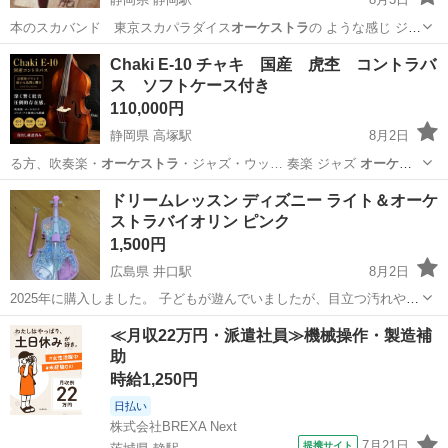
本のスカバンド 東京スカパラダイス
オーケストラ
の ような感じ ジャ
ズ、ロック…
静岡
静岡市
静岡駅
CD
Back
Chaki E-10 チャキ 国産 虎杢 コントラバ
ス ソフトケース付き
110,000円
静岡県 高塚駅
8月2日
る方、吹奏楽・
オーケストラ
・ジャズ・ウッ… 奏楽 ジャズ
オーケス
トラ
静岡
浜松市
高塚駅
弦楽器、ギター
ドリームレッスン ディズニー ライト＆オーケ
ストラバイオリン ピンク
1,500円
広島県 井口駅
8月2日
2025年に購入しました。 子どもが遊んでいましたが、目立つ汚れや破
損はなく、全体的にきれいな状態です。動作も問題ありません。 箱は
広島
広島市
井口駅
おもちゃ
≪月収22万円・派遣社員≫機械操作・製造補
ありません。 取引は8/28以降でお願いします。
助
時給1,250円
日払い
株式会社BREXA Next
7月21日
提携サイト