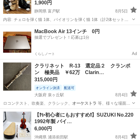
1,900円
静岡県 富戸駅
8月5日
内容: チェロを弾く猫 1体、バイオリンを弾く猫 1体（計2体セット）
特徴: 光沢のある陶器製で、高級感があります。 ハチワレ模様（タキ
静岡
伊東市
富戸駅
インテリア雑貨/小物
MacBook Air 13インチ 0円
シード猫）で、表情がとても愛らしいです。 底面に「SEVEN
抽選でプレゼント！応募は1分
CORPORAT...
Ad
くらしノート
クラリネット R-13 選定品２ クランポ
ン 極美品 ￥62万 Clarin…
315,000円
オンライン決済
配送可
大阪府 泉ヶ丘駅
8月4日
ロコンテスト、吹奏楽、クラシック、
オーケストラ
等、様々な場面
で、存在感を発揮…
大阪
堺市
泉ヶ丘駅
管楽器、笛、ハーモニカ
【❗️✨初心者にもおすすめ❗️】SUZUKI No.220
1992年製 バイ…
クラリネット
6,000円
沖縄県 浦添前田駅
8月4日