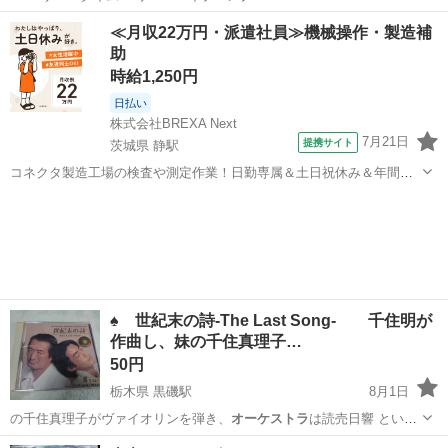
大阪
大阪市
西九条駅
その他
≪月収22万円・派遣社員≫機械操作・製造補
助
時給1,250円
日払い
株式会社BREXA Next
7月21日
提携サイト
茨城県 静駅
コネクタ製造工場の検査や測定作業！日勤専属＆土日祝休み＆年間休
日128日★クリーンルーム内作業★マイカー通勤OK＆無料駐車場あり
茨城
常陸大宮市
静駅
その他
★就業先食堂利用可！日払い制度あり！《茨城県常陸大宮市》 人気の
工場のお仕事 ◇コネクタ製造工...
♠ 世紀末の詩-The Last Song- 千住明が
作曲し、妹の千住真理子…
50円
栃木県 黒磯駅
8月1日
の千住真理子がヴァイオリンを弾き、
オーケストラ
は読売日響 という
豪華な同名のT…
栃木
那須郡
黒磯駅
本/CD/DVD
TVドラマ