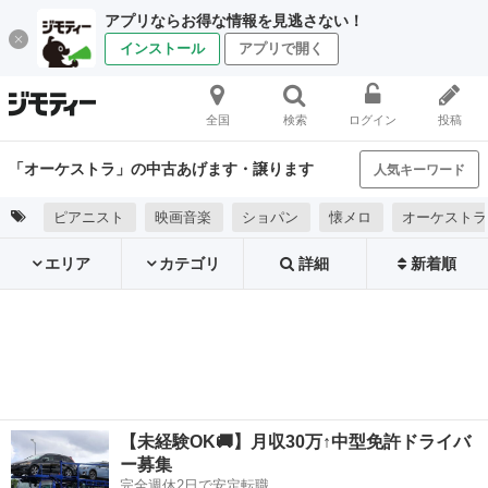
アプリならお得な情報を見逃さない！
インストール
アプリで開く
全国
検索
ログイン
投稿
「オーケストラ」の中古あげます・譲ります
人気キーワード
ピアニスト
映画音楽
ショパン
懐メロ
オーケストラ
エリア
カテゴリ
詳細
新着順
【未経験OK🚚】月収30万↑中型免許ドライバ
ー募集
完全週休2日で安定転職