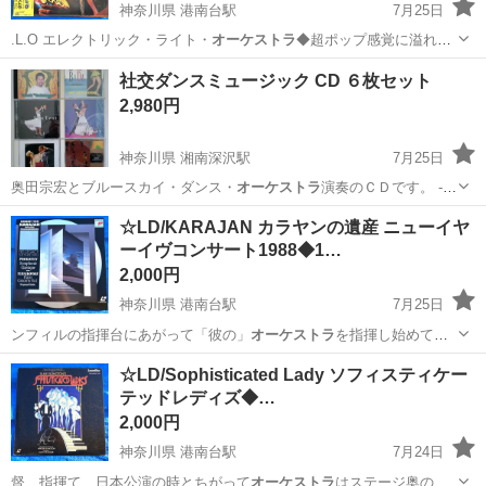
神奈川県 港南台駅
7月25日
.L.O エレクトリック・ライト・
オーケストラ
◆超ポップ感覚に溢れる
サウンド・フ…
神奈川
横浜市
港南台駅
その他
社交ダンスミュージック CD ６枚セット
2,980円
神奈川県 湘南深沢駅
7月25日
奥田宗宏とブルースカイ・ダンス・
オーケストラ
演奏のＣＤです。 -Ｃ
Ｄ５-…
神奈川
鎌倉市
湘南深沢駅
CD
オーケストラ
☆LD/KARAJAN カラヤンの遺産 ニューイヤ
ーイヴコンサート1988◆1…
2,000円
神奈川県 港南台駅
7月25日
ンフィルの指揮台にあがって「彼の」
オーケストラ
を指揮し始めてか
ら34年近くがたっ…
神奈川
横浜市
港南台駅
その他
☆LD/Sophisticated Lady ソフィスティケー
テッドレディズ◆…
2,000円
神奈川県 港南台駅
7月24日
督、指揮て、日本公演の時とちがって
オーケストラ
はステージ奥の雛