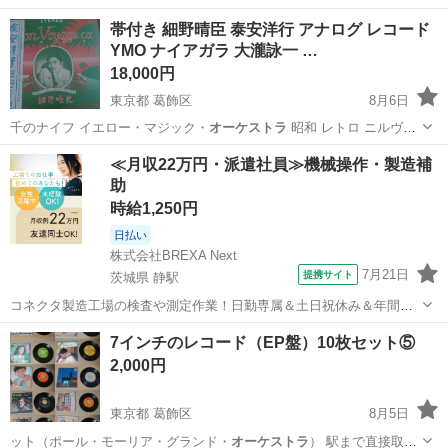
帯付き 細野晴臣 泰安洋行 アナログ レコード
YMO ナイアガラ 大瀧詠一 …
18,000円
東京都 葛飾区
8月6日
千のナイフ イエロー・マジック・
オーケストラ
昭和 レトロ ニルヴァ
ーナ n…
東京
葛飾区
本/CD/DVD
大瀧詠一
≪月収22万円・派遣社員≫機械操作・製造補
助
時給1,250円
日払い
株式会社BREXA Next
7月21日
提携サイト
茨城県 静駅
コネクタ製造工場の検査や測定作業！日勤専属＆土日祝休み＆年間休
日128日★クリーンルーム内作業★マイカー通勤OK＆無料駐車場あり
茨城
常陸大宮市
静駅
その他
7インチのレコード（EP盤）10枚セット⑤
★就業先食堂利用可！日払い制度あり！《茨城県常陸大宮市》 人気の
2,000円
工場のお仕事 ◇コネクタ製造工...
東京都 葛飾区
8月5日
ット（ポール・モーリア・グランド・
オーケストラ
） 駅まで直接取り