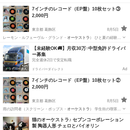
に来れ…
東京
葛飾区
その他
レコード
7インチのレコード（EP盤）10枚セット③
2,000円
東京都 葛飾区
8月5日
レーモン・ルフェーヴル・グランド・
オーケストラ
） ひと夏の経験
（山口百恵） …
東京
葛飾区
その他
チェリッシュ
【未経験OK🚚】月収30万↑中型免許ドライバ
ー募集
完全週休2日で安定転職
Ad
ドライバーダイレクト
7インチのレコード（EP盤）10枚セット②
2,000円
東京都 葛飾区
8月5日
雨の訪問者（スクリーン・ポップス・
オーケストラ
） 学生街の喫茶店
（ガロ） 坂…
東京
葛飾区
その他
レコード
猫のオーケストラ♪ セブンコーポレーション
製 陶器人形 チェロとバイオリン