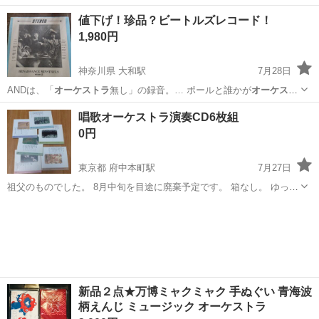
神奈川
相模原市
インテリア雑貨/小物
リユース
値下げ！珍品？ビートルズレコード！
1,980円
神奈川県 大和駅
7月28日
ANDは、「
オーケストラ
無し」の録音。… ポールと誰かが
オーケスト
ラ
を入れる！入れ… ます。
オーケストラ
無しの録音！鳥…
神奈川
大和市
大和駅
その他
レコード
唱歌オーケストラ演奏CD6枚組
0円
東京都 府中本町駅
7月27日
祖父のものでした。 8月中旬を目途に廃棄予定です。 箱なし。 ゆった
りしたレトロBGMをお求めの方向け。 写真2枚目は箱を切った物っぽ
東京
府中市
府中本町駅
CD
い紙です。
新品２点★万博ミャクミャク 手ぬぐい 青海波
柄えんじ ミュージック オーケストラ