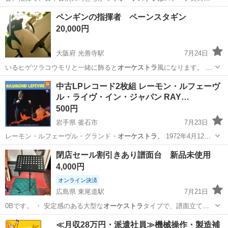
壇に並び、その前面…
神奈川
横浜市
港南台駅
その他
ペンギンの指揮者 ペーンスタギン
20,000円
大阪府 光善寺駅
7月24日
いるヒゲツラコウモリと一緒に飾ると
オーケストラ
風になります。 そ
の他フリマサイ…
大阪
枚方市
光善寺駅
フィギュア
ペンギン
中古LPレコード2枚組 レーモン・ルフェーヴ
ル・ライヴ・イン・ジャパン RAY…
500円
岩手県 釜石市
7月23日
レーモン・ルフェーヴル・グランド・
オーケストラ
。 1972年4月12、
16日…
岩手
釜石市
その他
LPレコード
閉店セール割引きあり譜面台 新品未使用
4,000円
オンライン決済
広島県 東尾道駅
7月21日
0Bです。 ・ 安定感のある大型な
オーケストラ
タイプで、譜面立てに
穴を開けること…
広島
尾道市
東尾道駅
その他
譜面台
≪月収28万円・派遣社員≫機械操作・製造補