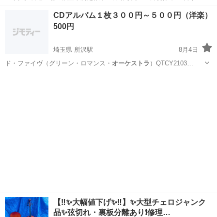
日128日★クリーンルーム内作業★マイカー通勤OK＆無料駐車場あり
茨城
常陸大宮市
静駅
その他
CDアルバム１枚３００円～５００円（洋楽）
★就業先食堂利用可！日払い制度あり！《茨城県常陸大宮市》 人気の
500円
工場のお仕事 ◇コネクタ製造工...
埼玉県 所沢駅
8月4日
ド・ファイヴ（グリーン・ロマンス・
オーケストラ
）QTCY2103
￥300 A …
埼玉
所沢市
所沢駅
CD
Darwin
【‼️✨大幅値下げ✨‼️】✨大型チェロジャンク
品✨弦切れ・裏板分離あり❗️修理…