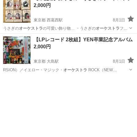
2,000円
東京都 西葛西駅
8月1日
うさぎの
オーケストラ
の可愛い飾り物… ・うさぎの
オーケストラ
フィ
ギュア 5… 可愛いウサギの
オーケストラ
デザイン ・…
東京
江戸川区
西葛西駅
インテリア雑貨/小物
【LPレコード 2枚組】YEN卒業記念アルバム
オーケストラ
2,000円
東京都 大島駅
8月1日
RSION）／イエロー・マジック・
オーケストラ
ROCK（NEW
RECORD…
東京
江東区
大島駅
CD
REM