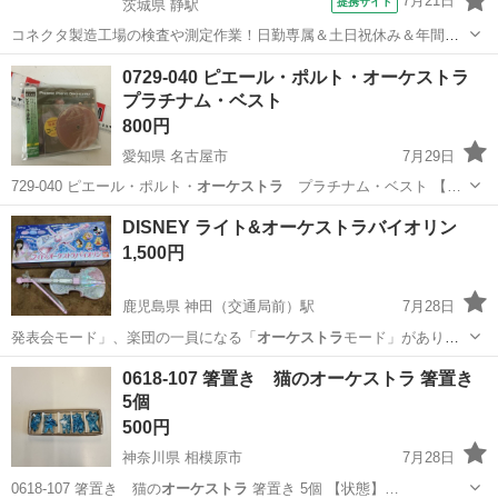
7月21日
提携サイト
茨城県 静駅
コネクタ製造工場の検査や測定作業！日勤専属＆土日祝休み＆年間休
日128日★クリーンルーム内作業★マイカー通勤OK＆無料駐車場あり
茨城
常陸大宮市
静駅
その他
0729-040 ピエール・ポルト・オーケストラ
★就業先食堂利用可！日払い制度あり！《茨城県常陸大宮市》 人気の
プラチナム・ベスト
工場のお仕事 ◇コネクタ製造工...
800円
愛知県 名古屋市
7月29日
729-040 ピエール・ポルト・
オーケストラ
プラチナム・ベスト 【…
愛知
名古屋市
CD
オーケストラ
DISNEY ライト&オーケストラバイオリン
1,500円
鹿児島県 神田（交通局前）駅
7月28日
発表会モード」、楽団の一員になる「
オーケストラ
モード」がありま
す。 演奏を助ける…
鹿児島
鹿児島市
神田（交通局前）駅
おもちゃ
0618-107 箸置き 猫のオーケストラ 箸置き
5個
500円
神奈川県 相模原市
7月28日
0618-107 箸置き 猫の
オーケストラ
箸置き 5個 【状態】…