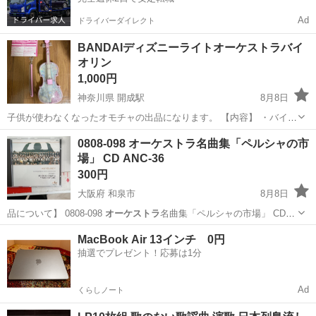
Ad
ドライバーダイレクト
BANDAIディズニーライトオーケストラバイ
オリン
1,000円
神奈川県 開成駅
8月8日
子供が使わなくなったオモチャの出品になります。 【内容】 ・バイオ
リン本体 弓 ・色:ピンク ・大きさ:30cm程度 【注意点】 ・点汚れが
神奈川
足柄上郡
開成駅
おもちゃ
0808-098 オーケストラ名曲集「ペルシャの市
裏面にあります。 ・取り扱い説明書は折れ曲がっています。 ...
場」 CD ANC-36
300円
大阪府 和泉市
8月8日
品について】 0808-098
オーケストラ
名曲集「ペルシャの市場」 CD
A…
大阪
和泉市
CD
ペルシャ
MacBook Air 13インチ 0円
抽選でプレゼント！応募は1分
Ad
くらしノート