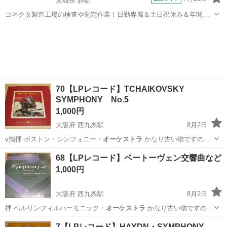
茨城県 静駅
コネクタ製造工場の検査や測定作業！日勤専属＆土日祝休み＆年間休
日128日★クリーンルーム内作業★マイカー通勤OK＆無料駐車場あり
茨城
常陸大宮市
静駅
その他
★就業先食堂利用可！日払い制度あり！《茨城県常陸大宮市》 人気の
工場のお仕事 ◇コネクタ製造工...
70【LPレコード】TCHAIKOVSKY
SYMPHONY No.5
1,000円
大阪府 西九条駅
8月2日
y指揮 ボストン・シンフォニー・
オーケストラ
かなり古い物ですの
で、神経質な…
大阪
大阪市
西九条駅
その他
LPレコード
68【LPレコード】ベートーヴェン交響曲など
1,000円
大阪府 西九条駅
8月2日
揮 ベルリンフィルハーモニック・
オーケストラ
かなり古い物ですの
で、神経質な…
大阪
大阪市
西九条駅
その他
LPレコード
7【LPレコード】HAYDN・SYMPHONY