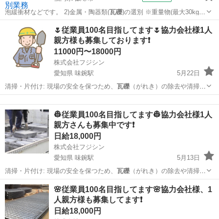
泡緩衝材などです。 2)金属・陶器類(
瓦礫
)の選別 ※重量物(最大30kg)
が有…
福岡
飯塚市
仕分け
🌷従業員100名目指してます🌷協力会社様1人
親方様も募集しております❗️
11000円〜18000円
株式会社フジシン
愛知県 味鋺駅
5月22日
清掃・片付け: 現場の安全を保つため、
瓦礫
（がれき）の除去や清掃を
こまめに行いま…
愛知
名古屋市
味鋺駅
建築
協力会社
👷従業員100名目指してます👷協力会社様1人
親方さんも募集中です❗️
日給18,000円
株式会社フジシン
愛知県 味鋺駅
5月13日
清掃・片付け: 現場の安全を保つため、
瓦礫
（がれき）の除去や清掃を
こまめに行いま…
愛知
名古屋市
味鋺駅
建築
協力会社
🌸従業員100名目指してます🌸協力会社様、1
人親方様も募集してます❗️
日給18,000円