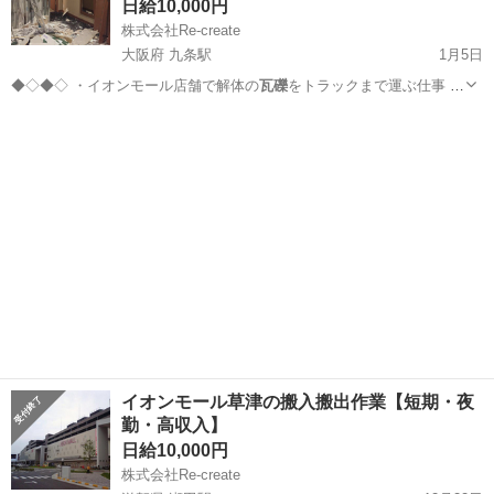
日給10,000円
株式会社Re-create
大阪府 九条駅
1月5日
◆◇◆◇ ・イオンモール店舗で解体の
瓦礫
をトラックまで運ぶ仕事 ・
その他、軽…
大阪
大阪市
九条駅
その他
瓦礫
イオンモール草津の搬入搬出作業【短期・夜
勤・高収入】
日給10,000円
株式会社Re-create