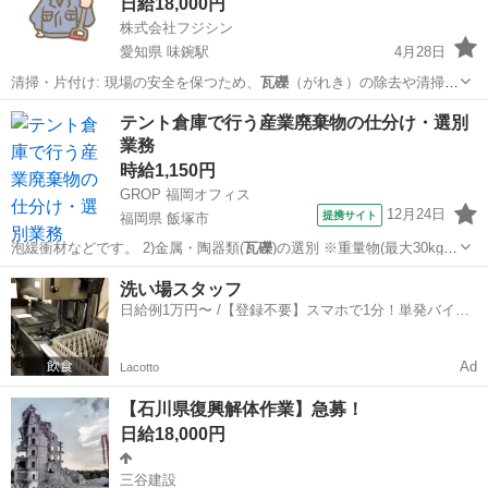
日給18,000円
株式会社フジシン
愛知県 味鋺駅
4月28日
清掃・片付け: 現場の安全を保つため、
瓦礫
（がれき）の除去や清掃を
こまめに行いま…
愛知
名古屋市
味鋺駅
鳶職
足場
テント倉庫で行う産業廃棄物の仕分け・選別
業務
時給1,150円
GROP 福岡オフィス
12月24日
提携サイト
福岡県 飯塚市
泡緩衝材などです。 2)金属・陶器類(
瓦礫
)の選別 ※重量物(最大30kg)
が有…
福岡
飯塚市
仕分け
洗い場スタッフ
日給例1万円〜 /【登録不要】スマホで1分！単発バイト
一括検索✨
Ad
Lacotto
【石川県復興解体作業】急募！
日給18,000円
三谷建設