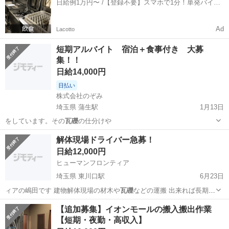
日給例1万円〜 /【登録不要】スマホで1分！単発バイト
一括検索✨
Ad
Lacotto
短期アルバイト 宿泊＋食事付き 大募
集！！
日給14,000円
日払い
株式会社のぞみ
埼玉県 蒲生駅
1月13日
をしています。その
瓦礫
の仕分けや
埼玉
越谷市
蒲生駅
その他
瓦礫
解体現場ドライバー急募！
日給12,000円
ヒューマンフロンティア
埼玉県 東川口駅
6月23日
ィアの嶋田です 建物解体現場の材木や
瓦礫
などの運搬 出来れば長期出
来る方優先し…
埼玉
さいたま市
東川口駅
その他
瓦礫
【追加募集】イオンモールの搬入搬出作業
【短期・夜勤・高収入】