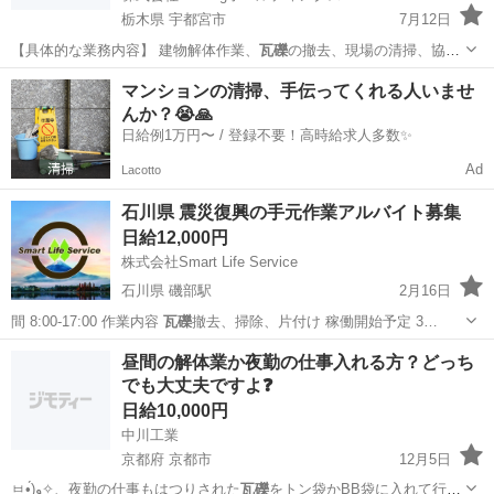
栃木県 宇都宮市
7月12日
【具体的な業務内容】 建物解体作業、
瓦礫
の撤去、現場の清掃、協力
作業など
栃木
宇都宮市
軽作業
スタッフ
マンションの清掃、手伝ってくれる人いませ
んか？😭🙏
日給例1万円〜 / 登録不要！高時給求人多数✨
Ad
Lacotto
石川県 震災復興の手元作業アルバイト募集
日給12,000円
株式会社Smart Life Service
石川県 磯部駅
2月16日
間 8:00-17:00 作業内容
瓦礫
撤去、掃除、片付け 稼働開始予定 3…
石川
金沢市
磯部駅
その他
瓦礫
昼間の解体業か夜勤の仕事入れる方？どっち
でも大丈夫ですよ❓
日給10,000円
中川工業
京都府 京都市
12月5日
ㅂ•́)و✧、夜勤の仕事もはつりされた
瓦礫
をトン袋かBB袋に入れて行く