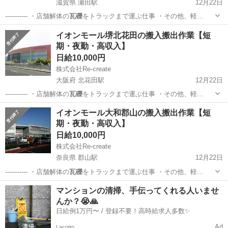
滋賀県 瀬田駅
12月22日
----------- ・店舗解体の
瓦礫
をトラックまで運ぶ仕事 ・その他、軽…
滋賀
草津市
瀬田駅
仕分け
イオンモール堺北花田の搬入搬出作業【短
期・夜勤・高収入】
日給10,000円
株式会社Re-create
大阪府 北花田駅
12月22日
----------- ・店舗解体の
瓦礫
をトラックまで運ぶ仕事 ・その他、軽…
大阪
堺市
北花田駅
仕分け
瓦礫
イオンモール大和郡山の搬入搬出作業【短
期・夜勤・高収入】
日給10,000円
株式会社Re-create
奈良県 郡山駅
12月22日
----------- ・店舗解体の
瓦礫
をトラックまで運ぶ仕事 ・その他、軽…
奈良
大和郡山市
郡山駅
仕分け
瓦礫
マンションの清掃、手伝ってくれる人いませ
んか？😭🙏
日給例1万円〜 / 登録不要！高時給求人多数✨
Ad
Lacotto