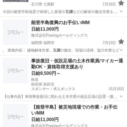
石川県 七尾駅
7月16日
今回の能登半島地震で倒壊した家屋や
瓦礫
などの解体や撤去作業をし
てくださる方を…
石川
輪島市
七尾駅
その他
重機
能登半島復興のお手伝い/MM
日給11,000円
株式会社Presingホールディングス
福岡県 福岡市
7月13日
。 業務内容： 建物解体作業、
瓦礫
の撤去、現場の清掃、協力作業など
福岡
福岡市
軽作業
スタッフ
事故復旧・仮設足場の土木作業員/マイカー通
勤OK・資格取得支援あり
日給8,500円～
秋泉
秋田県 秋田市
スポンサー：求人ボックス
01月16日
【仕事内容】車両事故復旧に関わる土木作業や仮設足場の設置・撤去
など、現場でのさまざまな作業を担当していただきます。 事故や災害
正社員 / アルバイト・パート / 契約社員 / 業務委託
【能登半島】被災地現場での作業・お手伝
時の復旧作業など社会に欠かせない仕事で、地域の安全・安心を支え
い/MM
るやりがいのある業務です。 <主な業務内容...
日給11,000円
株式会社Presingホールディングス