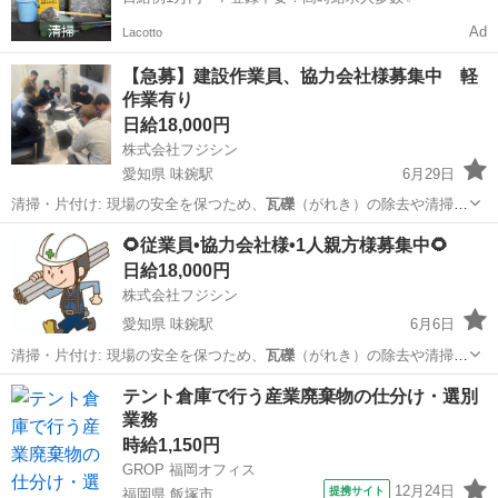
Ad
Lacotto
【急募】建設作業員、協力会社様募集中 軽
作業有り
日給18,000円
株式会社フジシン
愛知県 味鋺駅
6月29日
清掃・片付け: 現場の安全を保つため、
瓦礫
（がれき）の除去や清掃を
こまめに行いま…
愛知
名古屋市
味鋺駅
鳶職
🌻従業員•協力会社様•1人親方様募集中🌻
日給18,000円
株式会社フジシン
愛知県 味鋺駅
6月6日
清掃・片付け: 現場の安全を保つため、
瓦礫
（がれき）の除去や清掃を
こまめに行いま…
愛知
名古屋市
味鋺駅
その他
協力会社
テント倉庫で行う産業廃棄物の仕分け・選別
業務
時給1,150円
GROP 福岡オフィス
12月24日
提携サイト
福岡県 飯塚市