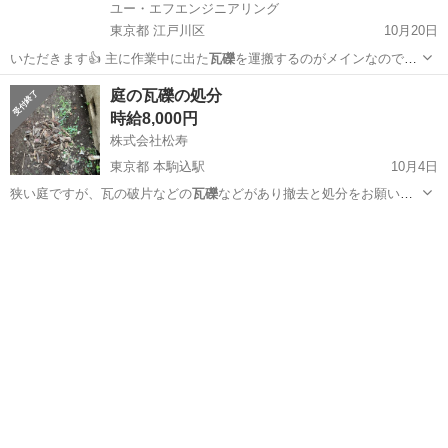
ユー・エフエンジニアリング
東京都 江戸川区
10月20日
いただきます👍 主に作業中に出た
瓦礫
を運搬するのがメインなので、
初日に…
東京
江戸川区
建築
髪型
庭の瓦礫の処分
時給8,000円
株式会社松寿
東京都 本駒込駅
10月4日
狭い庭ですが、瓦の破片などの
瓦礫
などがあり撤去と処分をお願いし
たいです…
東京
文京区
本駒込駅
その他
瓦礫