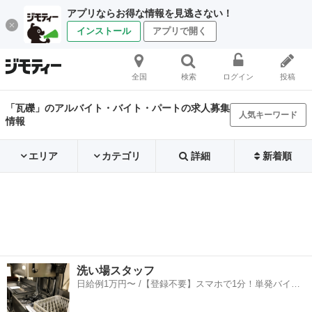
アプリならお得な情報を見逃さない！
インストール
アプリで開く
全国
検索
ログイン
投稿
「瓦礫」のアルバイト・バイト・パートの求人募集
人気キーワード
情報
エリア
カテゴリ
詳細
新着順
洗い場スタッフ
日給例1万円〜 /【登録不要】スマホで1分！単発バイト
一括検索✨