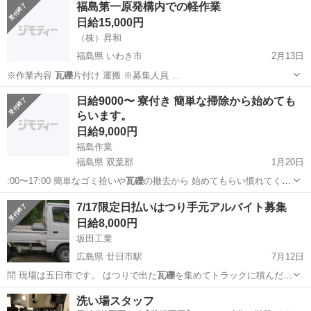
福島第一原発構内での軽作業
日給15,000円
（株）昇和
福島県 いわき市
2月13日
※作業内容
瓦礫
片付け 運搬 ※募集人員 …
福島
いわき市
その他
瓦礫
日給9000〜 寮付き 簡単な掃除から始めても
らいます。
日給9,000円
福島作業
福島県 双葉郡
1月20日
:00〜17:00 簡単なゴミ拾いや
瓦礫
の撤去から 始めてもらい慣れてくれ
ば …
福島
双葉郡
その他
瓦礫
7/17限定日払いはつり手元アルバイト募集
日給8,000円
坂田工業
広島県 廿日市駅
7月12日
問 現場は五日市です。 はつりで出た
瓦礫
を集めてトラックに積んだり
掃除する作業…
広島
広島市
廿日市駅
その他
瓦礫
洗い場スタッフ