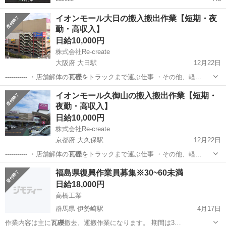
イオンモール大日の搬入搬出作業【短期・夜
勤・高収入】
日給10,000円
株式会社Re-create
大阪府 大日駅
12月22日
----------- ・店舗解体の
瓦礫
をトラックまで運ぶ仕事 ・その他、軽…
大阪
守口市
大日駅
仕分け
瓦礫
イオンモール久御山の搬入搬出作業【短期・
夜勤・高収入】
日給10,000円
株式会社Re-create
京都府 大久保駅
12月22日
----------- ・店舗解体の
瓦礫
をトラックまで運ぶ仕事 ・その他、軽…
京都
その他
大久保駅
仕分け
瓦礫
福島県復興作業員募集※30~60未満
日給18,000円
高橋工業
群馬県 伊勢崎駅
4月17日
作業内容は主に
瓦礫
撤去、運搬作業になります。 期間は3…