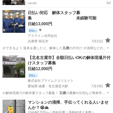
Ad
Lacotto
日払い対応 解体スタッフ募
集 未経験可能
日給13,000円
日払い
アスライン合同会社
兵庫県 明石市
7月21日
ができるよう 道具を渡したり、解体した
瓦礫
の片付け や清掃などのサ
ポート業務です…
兵庫
明石市
その他
スタッフ
【北名古屋市】全額日払いOKの解体現場片付
けスタッフ募集
日給12,000円
日払い
株式会社プライムクエリエイト
愛知県 徳重・名古屋芸大駅
7月14日
の解体現場での軽作業スタッフ募集！
瓦礫
の運搬や分別など簡単作業
中心。 体を…
愛知
北名古屋市
徳重・名古屋芸大駅
建築
マンションの清掃、手伝ってくれる人いませ
んか？😭🙏
日給例1万円〜 / 登録不要！高時給求人多数✨