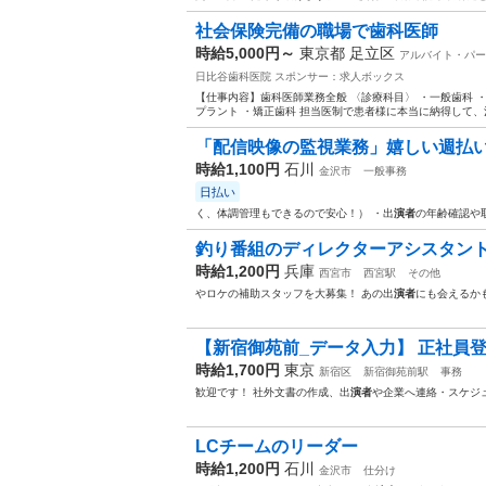
社会保険完備の職場で歯科医師
時給5,000円～
東京都 足立区
アルバイト・パー
日比谷歯科医院
スポンサー：求人ボックス
【仕事内容】歯科医師業務全般 〈診療科目〉 ・一般歯科 ・
プラント ・矯正歯科 担当医制で患者様に本当に納得して、
「配信映像の監視業務」嬉しい週払いO
時給1,100円
石川
金沢市
一般事務
日払い
く、体調管理もできるので安心！） ・出
演者
の年齢確認や
釣り番組のディレクターアシスタン
時給1,200円
兵庫
西宮市
西宮駅
その他
やロケの補助スタッフを大募集！ あの出
演者
にも会えるかも
【新宿御苑前_データ入力】 正社員登
時給1,700円
東京
新宿区
新宿御苑前駅
事務
歓迎です！ 社外文書の作成、出
演者
や企業へ連絡・スケジ
LCチームのリーダー
時給1,200円
石川
金沢市
仕分け