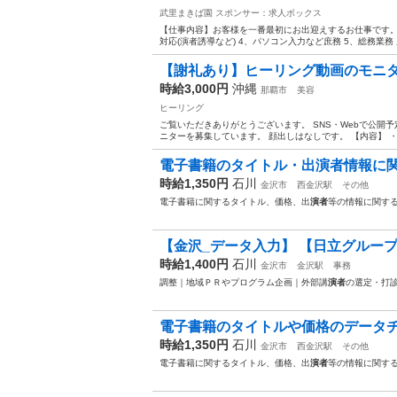
武里まきば園
スポンサー：求人ボックス
【仕事内容】お客様を一番最初にお出迎えするお仕事です。 1
対応(演者誘導など) 4、パソコン入力など庶務 5、総務業務 
【謝礼あり】ヒーリング動画のモニ
時給3,000円
沖縄
那覇市
美容
ヒーリング
ご覧いただきありがとうございます。 SNS・Webで公開
ニターを募集しています。 顔出しはなしです。 【内容】 ・
電子書籍のタイトル・出演者情報に
時給1,350円
石川
金沢市
西金沢駅
その他
電子書籍に関するタイトル、価格、出
演者
等の情報に関す
【金沢_データ入力】 【日立グループ
時給1,400円
石川
金沢市
金沢駅
事務
調整｜地域ＰＲやプログラム企画｜外部講
演者
の選定・打
電子書籍のタイトルや価格のデータ
時給1,350円
石川
金沢市
西金沢駅
その他
電子書籍に関するタイトル、価格、出
演者
等の情報に関す