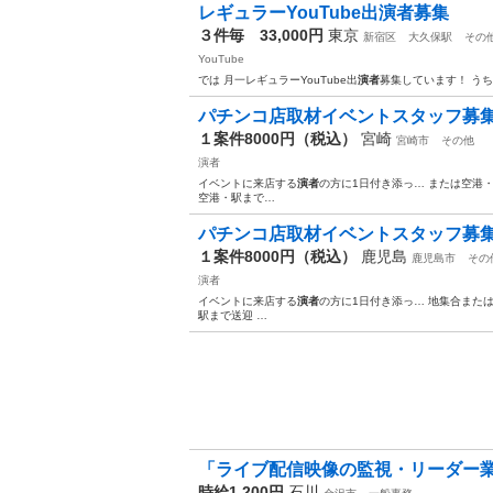
レギュラーYouTube出演者募集
３件毎 33,000円
東京
新宿区
大久保駅
その
YouTube
では 月一レギュラーYouTube出
演者
募集しています！ う
パチンコ店取材イベントスタッフ募
１案件8000円（税込）
宮崎
宮崎市
その他
演者
イベントに来店する
演者
の方に1日付き添っ… または空港
空港・駅まで…
パチンコ店取材イベントスタッフ募
１案件8000円（税込）
鹿児島
鹿児島市
その
演者
イベントに来店する
演者
の方に1日付き添っ… 地集合また
駅まで送迎 …
「ライブ配信映像の監視・リーダー業務
時給1,200円
石川