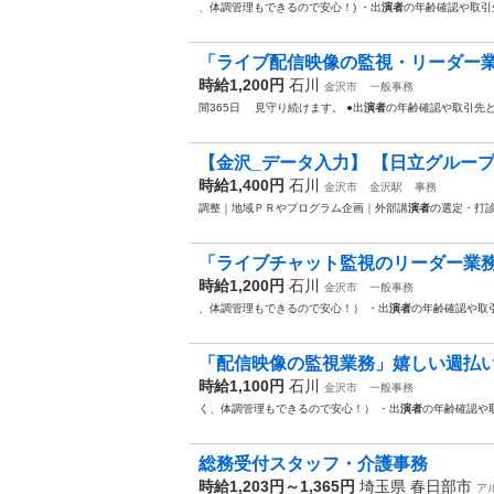
、体調管理もできるので安心！) ・出
演者
の年齢確認や取引
「ライブ配信映像の監視・リーダー業務
時給1,200円
石川
金沢市
一般事務
間365日 見守り続けます。 ●出
演者
の年齢確認や取引先
【金沢_データ入力】 【日立グループ
時給1,400円
石川
金沢市
金沢駅
事務
調整｜地域ＰＲやプログラム企画｜外部講
演者
の選定・打
「ライブチャット監視のリーダー業務」
時給1,200円
石川
金沢市
一般事務
、体調管理もできるので安心！） ・出
演者
の年齢確認や取
「配信映像の監視業務」嬉しい週払いO
時給1,100円
石川
金沢市
一般事務
く、体調管理もできるので安心！） ・出
演者
の年齢確認や
総務受付スタッフ・介護事務
時給1,203円～1,365円
埼玉県 春日部市
ア