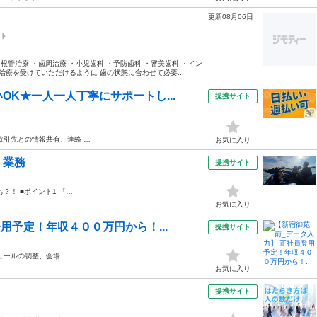
更新08月06日
ト
根管治療 ・歯周治療 ・小児歯科 ・予防歯科 ・審美歯科 ・イン
治療を受けていただけるように 歯の状態に合わせて必要...
K★一人一人丁寧にサポートし...
提携サイト
取引先との情報共有、連絡 …
お気に入り
ト業務
提携サイト
？！ ■ポイント1 「…
お気に入り
用予定！年収４００万円から！...
提携サイト
ュールの調整、会場…
お気に入り
提携サイト