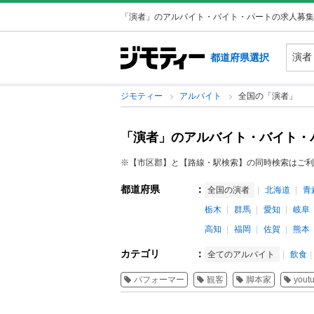
「演者」のアルバイト・バイト・パートの求人募集
都道府県選択
ジモティー
アルバイト
全国の「演者」
「演者」のアルバイト・バイト・
※【市区郡】と【路線・駅検索】の同時検索はご利
都道府県
：
全国の演者
北海道
青
栃木
群馬
愛知
岐阜
高知
福岡
佐賀
熊本
カテゴリ
：
全てのアルバイト
飲食
パフォーマー
観客
脚本家
yout