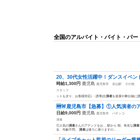
全国のアルバイト・バイト・パー
20、30代女性活躍中！ダンスイベ
時給1,300円
鹿児島
鹿児島市
谷山駅
その他
スタッフ
ットもぎり、お客様対応) ・誘導(出
演者
を楽屋や舞台袖に誘
🆕🚨鹿児島市【急募】①人気演者
日給9,000円
鹿児島
鹿児島市
パチンコ
演者
①人気の
演者
さんのアテンドをお… 駅から 朝、有名な
演者
女、年齢不問。
演者
は後ろに座りますの…
「ライブチャット監視のリーダー業務」