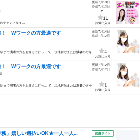
更新7月13日
作成7月13日
他
11
ちのチャンネルイ…
お気に入り
更新7月14日
集！ Wワークの方最適です
作成7月12日
4
・駅まで
演者
の方をお迎えに行っ… て、現地解散または
演者
の方を
お気に入り
更新7月12日
集！ Wワークの方最適です
作成7月12日
他
1
は駅まで
演者
の方をお迎えに行っ… て、現地解散または
演者
の方を
お気に入り
」嬉しい週払いOK★一人一人...
提携サイト