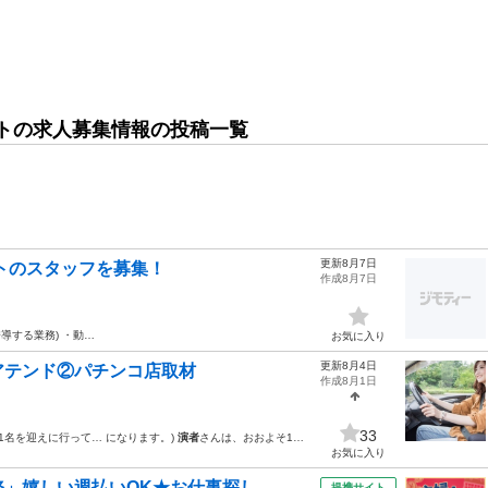
トの求人募集情報の投稿一覧
更新8月7日
ントのスタッフを募集！
作成8月7日
導する業務) ・動…
お気に入り
更新8月4日
のアテンド②パチンコ店取材
作成8月1日
33
1名を迎えに行って… になります。)
演者
さんは、おおよそ1…
お気に入り
嬉しい週払いOK★お仕事探し...
提携サイト