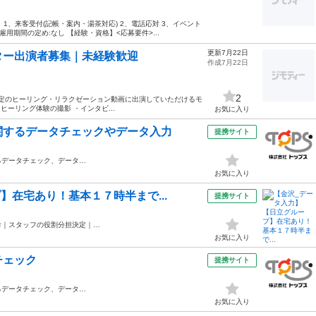
、来客受付(記帳・案内・湯茶対応) 2、電話応対 3、イベント
雇用期間の定め:なし 【経験・資格】<応募要件>...
更新7月22日
ター出演者募集｜未経験歓迎
作成7月22日
2
予定のヒーリング・リラクゼーション動画に出演していただけるモ
ヒーリング体験の撮影 ・インタビ...
お気に入り
関するデータチェックやデータ入力
提携サイト
るデータチェック、データ…
お気に入り
】在宅あり！基本１７時半まで...
提携サイト
診｜スタッフの役割分担決定｜…
お気に入り
チェック
提携サイト
るデータチェック、データ…
お気に入り