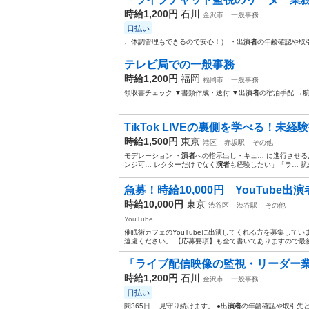
時給1,200円
石川
金沢市
一般事務
日払い
、体調管理もできるので安心！） ・出
演者
の年齢確認や取
テレビ局での一般事務
時給1,200円
福岡
福岡市
一般事務
領収書チェック ▼書類作成・送付 ▼出
演者
の宿泊手配 →
TikTok LIVEの裏側を学べる！未経
時給1,500円
東京
港区
赤坂駅
その他
モデレーション ・
演者
への指示出し・キュ… に進行させる
ンジ可… レクターだけでなく
演者
も経験したい」「ラ… 抗
急募！時給10,000円 YouTube
時給10,000円
東京
渋谷区
渋谷駅
その他
YouTube
催眠術カフェのYouTubeに出演してくれる方を募集してい
遠慮ください。 【応募要項】も全て書いてありますので最後
「ライブ配信映像の監視・リーダー業務
時給1,200円
石川
金沢市
一般事務
日払い
間365日 見守り続けます。 ●出
演者
の年齢確認や取引先