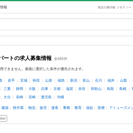
情報
地元の掲示板 ジモティー
パートの求人募集情報
全485件
用できません。最後に選択した条件が優先されます。
森
岩手
宮城
秋田
山形
福島
新潟
富山
石川
福井
山梨
三重
静岡
大阪
兵庫
京都
滋賀
奈良
和歌山
鳥取
島根
大分
長崎
宮崎
鹿児島
沖縄
建築
軽作業
物流
販売
接客
事務
教育
福祉
医療
アミューズメ
uber