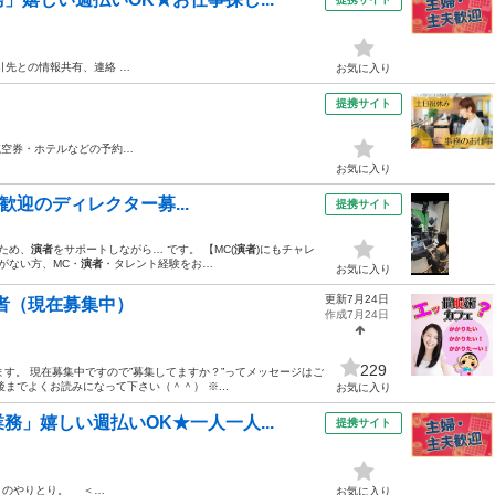
引先との情報共有、連絡 …
お気に入り
提携サイト
航空券・ホテルなどの予約…
お気に入り
験歓迎のディレクター募...
提携サイト
ため、
演者
をサポートしながら… です。 【MC(
演者
)にもチャレ
がない方、MC・
演者
・タレント経験をお…
お気に入り
更新7月24日
出演者（現在募集中）
作成7月24日
229
ます。 現在募集中ですので”募集してますか？”ってメッセージはご
までよくお読みになって下さい（＾＾） ※...
お気に入り
」嬉しい週払いOK★一人一人...
提携サイト
とのやりとり。 ＜…
お気に入り