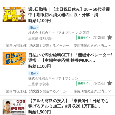
週5日勤務｜【土日祝日休み】20～50代活躍
中｜期限切れ消火器の回収・分解・消…
時給1,100円
日払い
株式会社綜合キャリアオプション 名張店
7月25日
提携サイト
三重県 佐那具駅
【業務内容詳細】
消火器
を製造するメーカー… 使用期限の過ぎた
消火
器
を回収し、 分解と… 報】使用期限切れの
消火器
【職場の雰囲気…
三重
伊賀市
佐那具駅
工場
日払いで即お給料GET！「機械オペレーター/
運搬」【主婦主夫応援!扶養内OK♪…
時給1,100円
日払い
株式会社綜合キャリアオプション
7月25日
提携サイト
三重県 伊賀市
【業務内容詳細】
消火器
を製造するメーカー… 使用期限の過ぎた
消火
器
を回収し、 分解と… 報】使用期限切れの
消火器
ブランクが長く…
三重
伊賀市
工場
【アルミ材料の投入】『寮費0円！日勤でも
稼げるアルミ加工』#月収28.1万円以…
時給1,500円