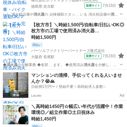
株式会社ホットスタッフ徳島-HSA52361
7月23日
提携サイト
徳島県 佐古駅
》》 消火栓設備や
消火器
の 点検補助スタッ… いる 消火栓設備や
消火
器
の点検に同行し 点…
徳島
徳島市
佐古駅
工場
【枚方市】＼時給1,500円/自転車/日払いOK◎
枚方市の工場で使用済み消火器…
時給1,500円
日払い
パーソルファクトリーパートナーズ株式会社
7月23日
提携サイト
大阪府 長尾駅
◆
消火器
の分解業務 ◆各部… ます。 ◆使用済み
消火器
を分解し、部
品を取… ます! ◆使用済み
消火器
の分解・部品ごとの…
大阪
枚方市
長尾駅
工場
マンションの清掃、手伝ってくれる人いませ
んか？😭🙏
日給例1万円〜 / 登録不要！高時給求人多数✨
Ad
Lacotto
＼高時給1450円☆幅広い年代が活躍中！作業
環境◎／組立作業◎土日祝休み
時給1,450円
日払い