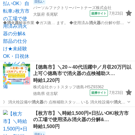
日払い
パーソルファクトリーパートナーズ株式会社
7月23日
提携サイト
大阪府 長尾駅
◆
消火器
解体作業 ◆ガス抜… ます。 ◆使用済み
消火器
の分解や部品
仕分け… す◎ ◆使用済みの
消火器
を分解し、部品を仕…
大阪
枚方市
長尾駅
工場
【徳島市】＼20～40代活躍中／月収20万円以
上可◇徳島市で消火器の点検補助ス…
時給1,220円
株式会社ホットスタッフ徳島-HSZ93362
7月23日
提携サイト
徳島県 佐古駅
》 消火栓設備や
消火器
の 点検補助スタッ… いる 消火栓設備や
消火器
の点検に同行し 点…
徳島
徳島市
佐古駅
工場
【枚方市】＼時給1,500円×日払いOK/枚方市
の工場で使用済み消火器の分解&…
時給1,500円
日払い