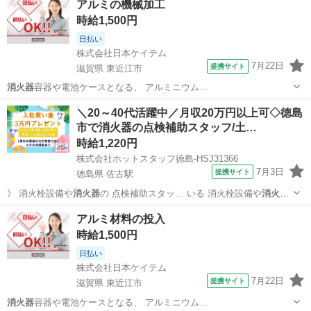
アルミの機械加工
設…
時給1,500円
日払い
株式会社日本ケイテム
7月22日
提携サイト
滋賀県 東近江市
消火器
容器や電池ケースとなる、 アルミニウム…
滋賀
東近江市
仕分け
＼20～40代活躍中／月収20万円以上可◇徳島
市で消火器の点検補助スタッフ/土…
時給1,220円
株式会社ホットスタッフ徳島-HSJ31366
7月3日
提携サイト
徳島県 佐古駅
》 消火栓設備や
消火器
の 点検補助スタッ… いる 消火栓設備や
消火器
の点検に同行し 点…
徳島
佐古駅
その他
アルミ材料の投入
時給1,500円
日払い
株式会社日本ケイテム
7月22日
提携サイト
滋賀県 東近江市
消火器
容器や電池ケースとなる、 アルミニウム…