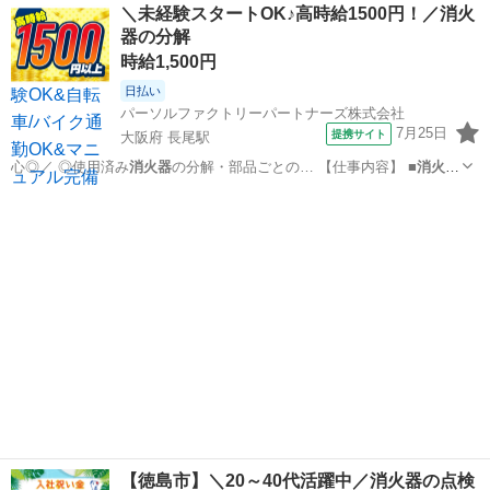
大阪
枚方市
長尾駅
工場
＼未経験スタートOK♪高時給1500円！／消火
器の分解
時給1,500円
日払い
パーソルファクトリーパートナーズ株式会社
7月25日
提携サイト
大阪府 長尾駅
心◎／ ◎使用済み
消火器
の分解・部品ごとの… 【仕事内容】 ■
消火器
の分解業務 ・使用… 済み
消火器
を分解し、部品を取…
大阪
枚方市
長尾駅
仕分け
【徳島市】＼20～40代活躍中／消火器の点検