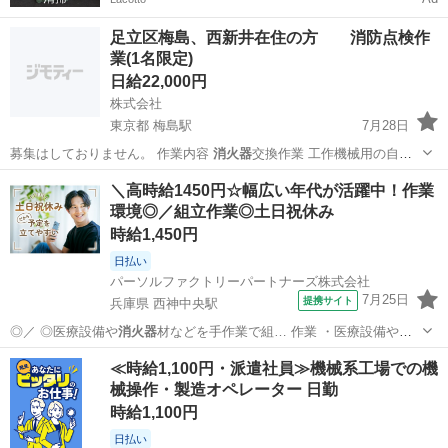
足立区梅島、西新井在住の方 消防点検作
業(1名限定)
日給22,000円
株式会社
東京都 梅島駅
7月28日
募集はしておりません。 作業内容
消火器
交換作業 工作機械用の自動
消火装置(主…
東京
足立区
梅島駅
その他
個人事業主
＼高時給1450円☆幅広い年代が活躍中！作業
環境◎／組立作業◎土日祝休み
時給1,450円
日払い
パーソルファクトリーパートナーズ株式会社
7月25日
提携サイト
兵庫県 西神中央駅
◎／ ◎医療設備や
消火器
材などを手作業で組… 作業 ・医療設備や
消
火器
材などの部品を手作…
兵庫
神戸市
西神中央駅
仕分け
≪時給1,100円・派遣社員≫機械系工場での機
械操作・製造オペレーター 日勤
時給1,100円
日払い