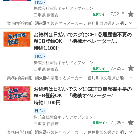
日払い
株式会社綜合キャリアオプション
7月21日
提携サイト
三重県 伊賀市
【業務内容詳細】
消火器
を製造するメーカー… 使用期限の過ぎた
消火
器
を回収し、 分解と… 報】使用期限切れの
消火器
。＋お仕事探し…
三重
伊賀市
工場
お給料は日払いでスグにGET◎履歴書不要の
WEB登録OK！「機械オペレーター/…
時給1,100円
日払い
株式会社綜合キャリアオプション
7月25日
提携サイト
三重県 伊賀市
【業務内容詳細】
消火器
を製造するメーカー… 使用期限の過ぎた
消火
器
を回収し、 分解と… 報】使用期限切れの
消火器
日払いやその他…
三重
伊賀市
工場
お給料は日払いでスグにGET◎履歴書不要の
WEB登録OK！「機械オペレーター/…
時給1,100円
日払い
株式会社綜合キャリアオプション
7月25日
提携サイト
三重県 伊賀市
【業務内容詳細】
消火器
を製造するメーカー… 使用期限の過ぎた
消火