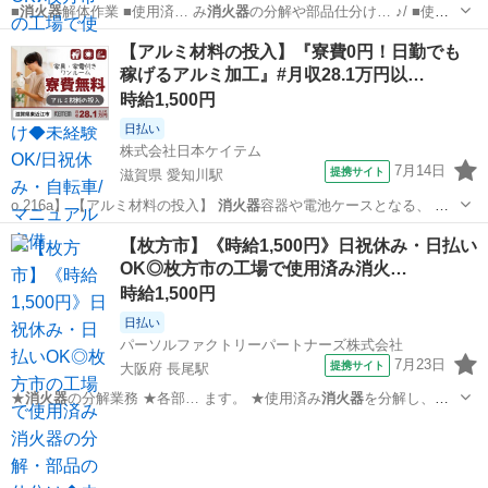
■
消火器
解体作業 ■使用済… み
消火器
の分解や部品仕分け… ♪/ ■使用
済みの
消火器
を分解し、部品を仕…
大阪
枚方市
長尾駅
仕分け
【アルミ材料の投入】『寮費0円！日勤でも
稼げるアルミ加工』#月収28.1万円以…
時給1,500円
日払い
株式会社日本ケイテム
7月14日
提携サイト
滋賀県 愛知川駅
o.216a】 【アルミ材料の投入】
消火器
容器や電池ケースとなる、 ア
ルミニウム…
滋賀
東近江市
愛知川駅
工場
【枚方市】《時給1,500円》日祝休み・日払い
OK◎枚方市の工場で使用済み消火…
時給1,500円
日払い
パーソルファクトリーパートナーズ株式会社
7月23日
提携サイト
大阪府 長尾駅
★
消火器
の分解業務 ★各部… ます。 ★使用済み
消火器
を分解し、部
品を取… ます! ★使用済み
消火器
の分解・部品ごとの…
大阪
枚方市
長尾駅
工場