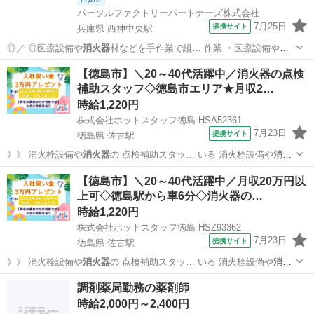
パーソルファクトリーパートナーズ株式会社
7月25日
提携サイト
兵庫県 西神中央駅
◎／ ◎医療設備や
消火器
材などを手作業で組… 作業 ・医療設備や
消
火器
材などの部品を手作…
兵庫
神戸市
西神中央駅
仕分け
【徳島市】＼20～40代活躍中／消火器の点検
補助スタッフ◇徳島市エリア★月収2…
時給1,220円
株式会社ホットスタッフ徳島-HSA52361
7月23日
提携サイト
徳島県 佐古駅
》》 消火栓設備や
消火器
の 点検補助スタッ… いる 消火栓設備や
消火
器
の点検に同行し 点…
徳島
徳島市
佐古駅
工場
【徳島市】＼20～40代活躍中／月収20万円以
上可◇徳島駅から車6分◇消火器の…
時給1,220円
株式会社ホットスタッフ徳島-HSZ93362
7月23日
提携サイト
徳島県 佐古駅
》》 消火栓設備や
消火器
の 点検補助スタッ… いる 消火栓設備や
消火
器
の点検に同行し 点…
徳島
徳島市
佐古駅
工場
調剤薬局勤務の薬剤師
時給2,000円～2,400円