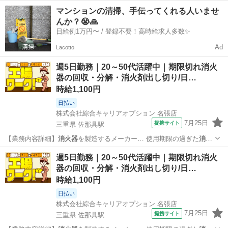
器
を回収し、 分解と… 報】使用期限切れの
消火器
働きやすさバツ…
三重
伊賀市
工場
マンションの清掃、手伝ってくれる人いませ
んか？😭🙏
日給例1万円〜 / 登録不要！高時給求人多数✨
Ad
Lacotto
週5日勤務｜20～50代活躍中｜期限切れ消火
器の回収・分解・消火剤出し切り/日…
時給1,100円
日払い
株式会社綜合キャリアオプション 名張店
7月25日
提携サイト
三重県 佐那具駅
【業務内容詳細】
消火器
を製造するメーカー… 使用期限の過ぎた
消火
器
を回収し、 分解と… 報】使用期限切れの
消火器
【職場の雰囲気…
三重
伊賀市
佐那具駅
工場
週5日勤務｜20～50代活躍中｜期限切れ消火
器の回収・分解・消火剤出し切り/日…
時給1,100円
日払い
株式会社綜合キャリアオプション 名張店
7月25日
提携サイト
三重県 佐那具駅