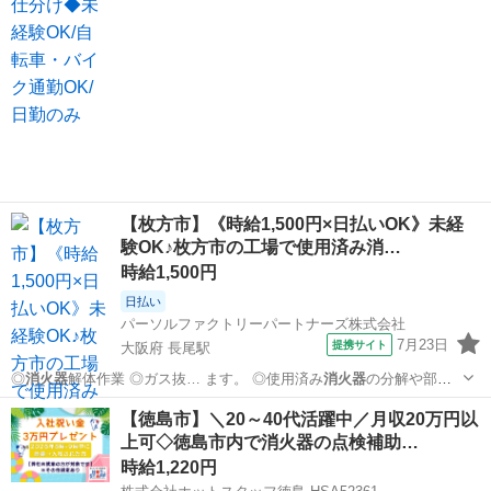
【枚方市】《時給1,500円×日払いOK》未経
験OK♪枚方市の工場で使用済み消…
時給1,500円
日払い
パーソルファクトリーパートナーズ株式会社
7月23日
提携サイト
大阪府 長尾駅
◎
消火器
解体作業 ◎ガス抜… ます。 ◎使用済み
消火器
の分解や部品
仕分け… す◎ ◎使用済みの
消火器
を分解し、部品を仕…
大阪
枚方市
長尾駅
工場
【徳島市】＼20～40代活躍中／月収20万円以
上可◇徳島市内で消火器の点検補助…
時給1,220円