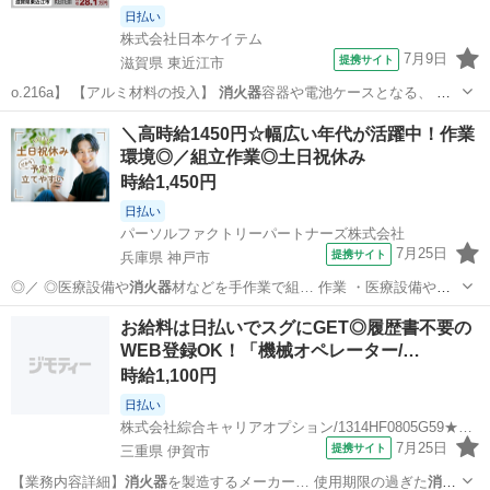
日払い
株式会社日本ケイテム
7月9日
提携サイト
滋賀県 東近江市
o.216a】 【アルミ材料の投入】
消火器
容器や電池ケースとなる、 ア
ルミニウム…
滋賀
東近江市
工場
＼高時給1450円☆幅広い年代が活躍中！作業
環境◎／組立作業◎土日祝休み
時給1,450円
日払い
パーソルファクトリーパートナーズ株式会社
7月25日
提携サイト
兵庫県 神戸市
◎／ ◎医療設備や
消火器
材などを手作業で組… 作業 ・医療設備や
消
火器
材などの部品を手作…
兵庫
神戸市
工場
お給料は日払いでスグにGET◎履歴書不要の
WEB登録OK！「機械オペレーター/…
時給1,100円
日払い
株式会社綜合キャリアオプション/1314HF0805G59★32-N
7月25日
提携サイト
三重県 伊賀市
【業務内容詳細】
消火器
を製造するメーカー… 使用期限の過ぎた
消火