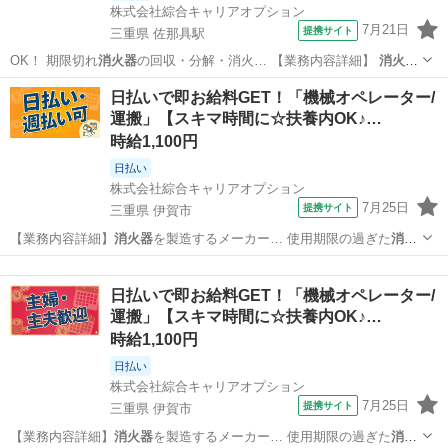
株式会社綜合キャリアオプション
7月21日
提携サイト
三重県 佐那具駅
OK！ 期限切れ
消火器
の回収・分解・消火… 【業務内容詳細】
消火器
を製造するメーカー… 使用期限の過ぎた
消火器
を回収し、分解と再…
三重
伊賀市
佐那具駅
その他
日払いで即お給料GET！「機械オペレーター/
】 使用期限切れの
消火器
給与 円 時給…
運搬」【スキマ時間に☆扶養内OK♪…
時給1,100円
日払い
株式会社綜合キャリアオプション
7月25日
提携サイト
三重県 伊賀市
【業務内容詳細】
消火器
を製造するメーカー… 使用期限の過ぎた
消火
器
を回収し、 分解と… 報】使用期限切れの
消火器
充実した教育サ…
三重
伊賀市
工場
日払いで即お給料GET！「機械オペレーター/
運搬」【スキマ時間に☆扶養内OK♪…
時給1,100円
日払い
株式会社綜合キャリアオプション
7月25日
提携サイト
三重県 伊賀市
【業務内容詳細】
消火器
を製造するメーカー… 使用期限の過ぎた
消火