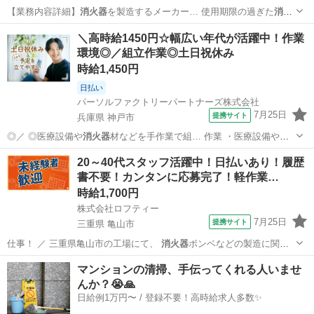
【業務内容詳細】
消火器
を製造するメーカー… 使用期限の過ぎた
消火
器
を回収し、 分解と… 報】使用期限切れの
消火器
日払いやその他…
三重
伊賀市
工場
＼高時給1450円☆幅広い年代が活躍中！作業
環境◎／組立作業◎土日祝休み
時給1,450円
日払い
パーソルファクトリーパートナーズ株式会社
7月25日
提携サイト
兵庫県 神戸市
◎／ ◎医療設備や
消火器
材などを手作業で組… 作業 ・医療設備や
消
火器
材などの部品を手作…
兵庫
神戸市
工場
20～40代スタッフ活躍中！日払いあり！履歴
書不要！カンタンに応募完了！軽作業…
時給1,700円
株式会社ロフティー
7月25日
提携サイト
三重県 亀山市
仕事！ ／ 三重県亀山市の工場にて、
消火器
ボンベなどの製造に関わ
るオペレーター業…
三重
亀山市
仕分け
マンションの清掃、手伝ってくれる人いませ
んか？😭🙏
日給例1万円〜 / 登録不要！高時給求人多数✨