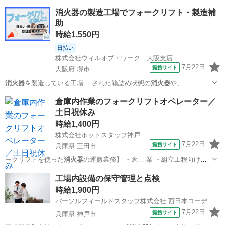
滋賀
東近江市
仕分け
消火器の製造工場でフォークリフト・製造補
助
時給1,550円
日払い
株式会社ウィルオブ・ワーク 大阪支店
7月22日
提携サイト
大阪府 堺市
消火器
を製造している工場… された箱詰め状態の
消火器
や、
大阪
堺市
その他
倉庫内作業のフォークリフトオペレーター／
土日祝休み
時給1,400円
株式会社ホットスタッフ神戸
7月22日
提携サイト
兵庫県 三田市
ークリフトを使った
消火器
の運搬業務】 ・倉… 業 ・組立工程向け
消
火器
の各所への仕分けお… 作業 ・手作業での
消火器
（最大約20kg
兵庫
三田市
ドライバー
工場内設備の保守管理と点検
程…
時給1,900円
パーソルフィールドスタッフ株式会社 西日本コーディネートセンター関西担当
7月22日
提携サイト
兵庫県 神戸市