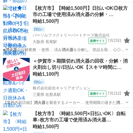
品を取… ます! ◎使用済み
消火器
の分解・部品ごとの…
大阪
枚方市
長尾駅
工場
【枚方市】【時給1,500円】日払いOK◎枚方
市の工場で使用済み消火器の分解・…
時給1,500円
日払い
パーソルファクトリーパートナーズ株式会社
7月23日
提携サイト
大阪府 長尾駅
■
消火器
の分解業務 ・使用… 済み
消火器
を分解し、部品を取… 心◎/
◎使用済み
消火器
の分解・部品ごとの…
大阪
枚方市
長尾駅
仕分け
＜伊賀市＞期限切れ消火器の回収・分解・消
火剤出し切り/日払いOK【スキマ時間に…
時給1,100円
日払い
株式会社綜合キャリアオプション
7月21日
提携サイト
三重県 佐那具駅
【業務内容詳細】
消火器
を製造するメーカー… 使用期限の過ぎた
消火
器
を回収し、 分解と… 報】使用期限切れの
消火器
。＋お仕事探し…
三重
伊賀市
佐那具駅
工場
【枚方市】〈時給1,500円×日払いOK〉自転
車♪枚方市の工場で使用済み消火器…
時給1,500円