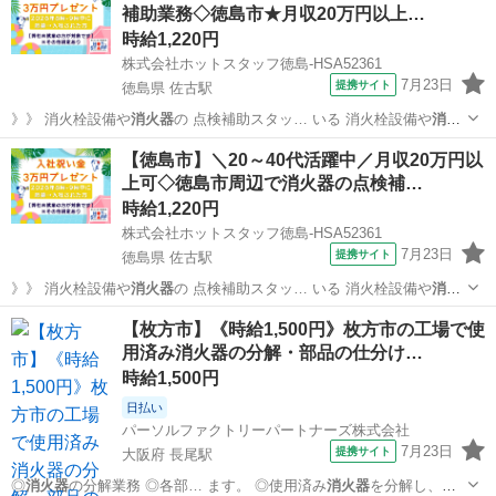
補助業務◇徳島市★月収20万円以上…
時給1,220円
株式会社ホットスタッフ徳島-HSA52361
7月23日
提携サイト
徳島県 佐古駅
》》 消火栓設備や
消火器
の 点検補助スタッ… いる 消火栓設備や
消火
器
の点検に同行し 点…
徳島
徳島市
佐古駅
工場
【徳島市】＼20～40代活躍中／月収20万円以
上可◇徳島市周辺で消火器の点検補…
時給1,220円
株式会社ホットスタッフ徳島-HSA52361
7月23日
提携サイト
徳島県 佐古駅
》》 消火栓設備や
消火器
の 点検補助スタッ… いる 消火栓設備や
消火
器
の点検に同行し 点…
徳島
徳島市
佐古駅
工場
【枚方市】《時給1,500円》枚方市の工場で使
用済み消火器の分解・部品の仕分け…
時給1,500円
日払い
パーソルファクトリーパートナーズ株式会社
7月23日
提携サイト
大阪府 長尾駅
◎
消火器
の分解業務 ◎各部… ます。 ◎使用済み
消火器
を分解し、部