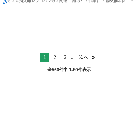
【ガス系
消火器
やプロパンガス関連… 組み立て作業】 ・
消火器
本体の
各部品を組み…
兵庫
三田市
工場
1
2
3
...
次へ
全560件中 1-50件表示