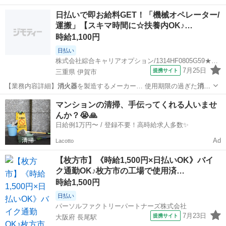
器
を回収し、 分解と… 報】使用期限切れの
消火器
働きやすさバツ…
三重
伊賀市
工場
日払いで即お給料GET！「機械オペレーター/
運搬」【スキマ時間に☆扶養内OK♪…
時給1,100円
日払い
株式会社綜合キャリアオプション/1314HF0805G59★32-N
7月25日
提携サイト
三重県 伊賀市
【業務内容詳細】
消火器
を製造するメーカー… 使用期限の過ぎた
消火
器
を回収し、 分解と… 報】使用期限切れの
消火器
充実した教育サ…
三重
伊賀市
工場
マンションの清掃、手伝ってくれる人いませ
んか？😭🙏
日給例1万円〜 / 登録不要！高時給求人多数✨
Ad
Lacotto
【枚方市】《時給1,500円×日払いOK》バイ
ク通勤OK♪枚方市の工場で使用済…
時給1,500円
日払い
パーソルファクトリーパートナーズ株式会社
7月23日
提携サイト
大阪府 長尾駅