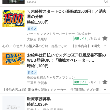
Ad
Lacotto
＼未経験スタートOK♪高時給1500円！／消火
器の分解
時給1,500円
日払い
パーソルファクトリーパートナーズ株式会社
7月25日
提携サイト
大阪府 長尾駅
心◎／ ◎使用済み
消火器
の分解・部品ごとの… 【仕事内容】 ■
消火器
の分解業務 ・使用… 済み
消火器
を分解し、部品を取…
大阪
枚方市
長尾駅
仕分け
お給料は日払いでスグにGET◎履歴書不要の
WEB登録OK！「機械オペレーター/…
時給1,100円
日払い
株式会社綜合キャリアオプション
7月25日
提携サイト
三重県 伊賀市
【業務内容詳細】
消火器
を製造するメーカー… 使用期限の過ぎた
消火
器
を回収し、 分解と… 報】使用期限切れの
消火器
日払いやその他…
三重
伊賀市
工場
医療事務募集
時給1,035円
医療法人二豊会 国見病院