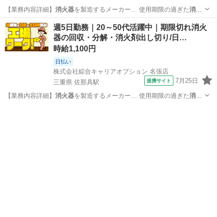
【業務内容詳細】
消火器
を製造するメーカー… 使用期限の過ぎた
消火
器
を回収し、 分解と… 報】使用期限切れの
消火器
【職場の雰囲気…
三重
伊賀市
佐那具駅
工場
週5日勤務｜20～50代活躍中｜期限切れ消火
器の回収・分解・消火剤出し切り/日…
時給1,100円
日払い
株式会社綜合キャリアオプション 名張店
7月25日
提携サイト
三重県 佐那具駅
【業務内容詳細】
消火器
を製造するメーカー… 使用期限の過ぎた
消火
器
を回収し、 分解と… 報】使用期限切れの
消火器
【職場の雰囲気…
三重
伊賀市
佐那具駅
工場