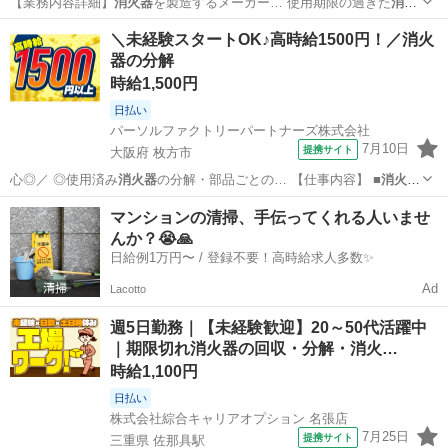
【業務内容詳細】
消火器
を製造するメーカー… 使用期限の過ぎた
消火
器
を回収し、 分解と… 報】使用期限切れの
消火器
【職場の雰囲気…
三重
伊賀市
佐那具駅
工場
＼未経験スタートOK♪高時給1500円！／消火
器の分解
時給1,500円
日払い
パーソルファクトリーパートナーズ株式会社
7月10日
提携サイト
大阪府 枚方市
心◎／ ◎使用済み
消火器
の分解・部品ごとの… 【仕事内容】 ■
消火器
の分解業務 ・使用… 済み
消火器
を分解し、部品を取…
大阪
枚方市
仕分け
マンションの清掃、手伝ってくれる人いませ
んか？😭🙏
日給例1万円〜 / 登録不要！高時給求人多数✨
Ad
Lacotto
週5日勤務｜【未経験歓迎】20～50代活躍中
｜期限切れ消火器の回収・分解・消火…
時給1,100円
日払い
株式会社綜合キャリアオプション 名張店
7月25日
提携サイト
三重県 佐那具駅