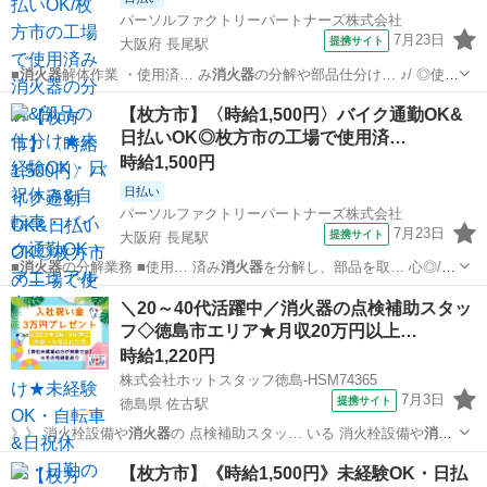
パーソルファクトリーパートナーズ株式会社
7月23日
提携サイト
大阪府 長尾駅
■
消火器
解体作業 ・使用済… み
消火器
の分解や部品仕分け… ♪/ ◎使用
済みの
消火器
を分解し、部品を仕…
大阪
枚方市
長尾駅
仕分け
【枚方市】〈時給1,500円〉バイク通勤OK&
日払いOK◎枚方市の工場で使用済…
時給1,500円
日払い
パーソルファクトリーパートナーズ株式会社
7月23日
提携サイト
大阪府 長尾駅
■
消火器
の分解業務 ■使用… 済み
消火器
を分解し、部品を取… 心◎/ ■
使用済み
消火器
の分解・部品ごとの…
大阪
枚方市
長尾駅
仕分け
＼20～40代活躍中／消火器の点検補助スタッ
フ◇徳島市エリア★月収20万円以上…
時給1,220円
株式会社ホットスタッフ徳島-HSM74365
7月3日
提携サイト
徳島県 佐古駅
》》 消火栓設備や
消火器
の 点検補助スタッ… いる 消火栓設備や
消火
器
の点検に同行し 点…
徳島
佐古駅
その他
【枚方市】《時給1,500円》未経験OK・日払