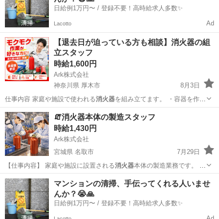
日給例1万円〜 / 登録不要！高時給求人多数✨
Ad
Lacotto
【退去日が迫っている方も相談】消火器の組
立スタッフ
時給1,600円
Ark株式会社
神奈川県 厚木市
8月3日
仕事内容 家庭や施設で使われる
消火器
を組み立てます。 ・容器を作業
台…
神奈川
厚木市
工場
消火器
🧯消火器本体の製造スタッフ
時給1,430円
Ark株式会社
宮城県 名取市
7月29日
【仕事内容】 家庭や施設に設置される
消火器
本体の製造業務です。 ・
金属容器…
宮城
名取市
工場
消火器
マンションの清掃、手伝ってくれる人いませ
んか？😭🙏
日給例1万円〜 / 登録不要！高時給求人多数✨
Ad
Lacotto