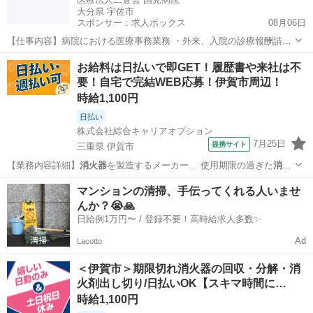
大分県 宇佐市
スポンサー：求人ボックス
08月06日
【仕事内容】病院における医療事務業務 ・外来、入院の診療報酬請求
業務 ・病院の受付事務 ・会計事務等 業務の変更なし 雇用期間の定め
アルバイト・パート
お給料は日払いで即GET！履歴書や来社は不
あり1年(原則更新/雇用上限なし) 転勤の可能性なし 【経験・資格】<応
要！自宅で完結WEB応募！伊賀市周辺！
募要件> 無資格可 パソコ...
時給1,100円
日払い
株式会社綜合キャリアオプション
7月25日
提携サイト
三重県 伊賀市
【業務内容詳細】
消火器
を製造するメーカー… 使用期限の過ぎた
消火
器
を回収し、 分解と… 報】使用期限切れの
消火器
日払いやその他…
三重
伊賀市
工場
マンションの清掃、手伝ってくれる人いませ
んか？😭🙏
日給例1万円〜 / 登録不要！高時給求人多数✨
Ad
Lacotto
＜伊賀市＞期限切れ消火器の回収・分解・消
火剤出し切り/日払いOK【スキマ時間に…
時給1,100円