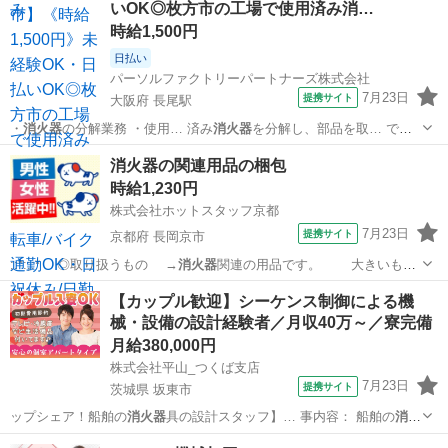
いOK◎枚方市の工場で使用済み消…
時給1,500円
日払い
パーソルファクトリーパートナーズ株式会社
7月23日
提携サイト
大阪府 長尾駅
・
消火器
の分解業務 ・使用… 済み
消火器
を分解し、部品を取… です!
・使用済み
消火器
の分解・部品ごとの…
大阪
枚方市
長尾駅
仕分け
消火器の関連用品の梱包
時給1,230円
株式会社ホットスタッフ京都
7月23日
提携サイト
京都府 長岡京市
;:*:;:* ◎取り扱うもの →
消火器
関連の用品です。 大きいもの
で３０…
京都
長岡京市
仕分け
【カップル歓迎】シーケンス制御による機
械・設備の設計経験者／月収40万～／寮完備
月給380,000円
株式会社平山_つくば支店
7月23日
提携サイト
茨城県 坂東市
ップシェア！船舶の
消火器
具の設計スタッフ】… 事内容： 船舶の
消火
器
具・消火装置の設計… 舶に搭載されている
消火器
具・消火装置の
茨城
坂東市
仕分け