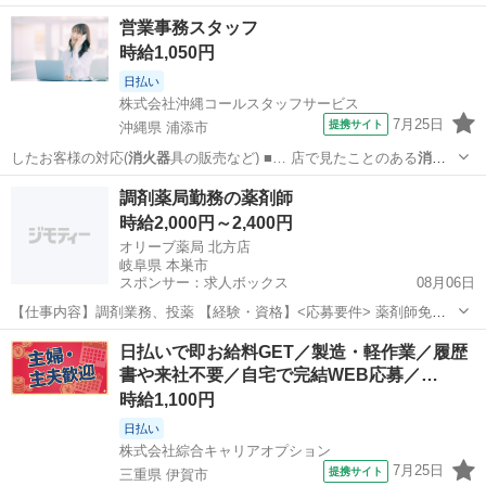
器
を回収し、 分解と… 報】使用期限切れの
消火器
高収入を実現で…
三重
伊賀市
工場
営業事務スタッフ
時給1,050円
日払い
株式会社沖縄コールスタッフサービス
7月25日
提携サイト
沖縄県 浦添市
したお客様の対応(
消火器
具の販売など) ■… 店で見たことのある
消火
器
の設備・施工会社で…
沖縄
浦添市
データ入力
調剤薬局勤務の薬剤師
時給2,000円～2,400円
オリーブ薬局 北方店
岐阜県 本巣市
スポンサー：求人ボックス
08月06日
【仕事内容】調剤業務、投薬 【経験・資格】<応募要件> 薬剤師免許
【給与】時給 2,000円 〜 2,400円 【求人番号】842192 【勤務地】岐阜
アルバイト・パート
日払いで即お給料GET／製造・軽作業／履歴
県本巣郡北方町若宮1丁目11 【市区町村】本巣郡北方町 【都道府県】
書や来社不要／自宅で完結WEB応募／…
岐阜県...
時給1,100円
日払い
株式会社綜合キャリアオプション
7月25日
提携サイト
三重県 伊賀市