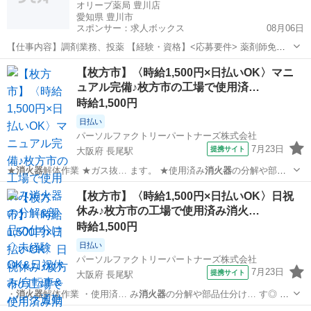
オリーブ薬局 豊川店
愛知県 豊川市
スポンサー：求人ボックス
08月06日
【仕事内容】調剤業務、投薬 【経験・資格】<応募要件> 薬剤師免許
<歓迎要件> 未経験者、ブランクのある方も歓迎します。 【給与】時
アルバイト・パート
【枚方市】〈時給1,500円×日払いOK〉マニ
給 2,000円 〜 2,400円 【求人番号】842196 【勤務地】愛知県豊川市八
ュアル完備♪枚方市の工場で使用済…
幡町東赤土...
時給1,500円
日払い
パーソルファクトリーパートナーズ株式会社
7月23日
提携サイト
大阪府 長尾駅
★
消火器
解体作業 ★ガス抜… ます。 ★使用済み
消火器
の分解や部品
仕分け… す◎ ★使用済みの
消火器
を分解し、部品を仕…
大阪
枚方市
長尾駅
工場
【枚方市】〈時給1,500円×日払いOK〉日祝
休み♪枚方市の工場で使用済み消火…
時給1,500円
日払い
パーソルファクトリーパートナーズ株式会社
7月23日
提携サイト
大阪府 長尾駅
・
消火器
解体作業 ・使用済… み
消火器
の分解や部品仕分け… す◎ ・
使用済みの
消火器
を分解し、部品を仕…