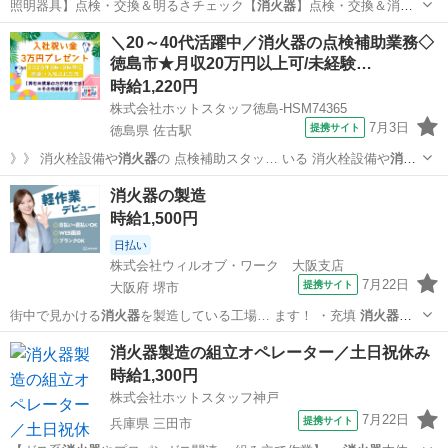
照明器具】点検・交換＆明るさチェック【
消火器
】点検・交換＆消防
訓練サポート【排水ポ…
兵庫
神戸市
工場
＼20～40代活躍中／消火器の点検補助業務◇
徳島市★月収20万円以上可/未経験…
時給1,220円
株式会社ホットスタッフ徳島-HSM74365
7月3日
提携サイト
徳島県 佐古駅
》》 消火栓設備や
消火器
の 点検補助スタッ… いる 消火栓設備や
消火
器
の点検に同行し 点…
徳島
佐古駅
その他
消火器の製造
時給1,500円
日払い
株式会社ウィルオブ・ワーク 大阪支店
7月22日
提携サイト
大阪府 堺市
街中で見かける
消火器
を製造している工場… ます！ ・充填
消火器
を
機械にセットして…
大阪
堺市
その他
消火器製造の組立オペレーター／土日祝休み
時給1,300円
株式会社ホットスタッフ神戸
7月22日
提携サイト
兵庫県 三田市