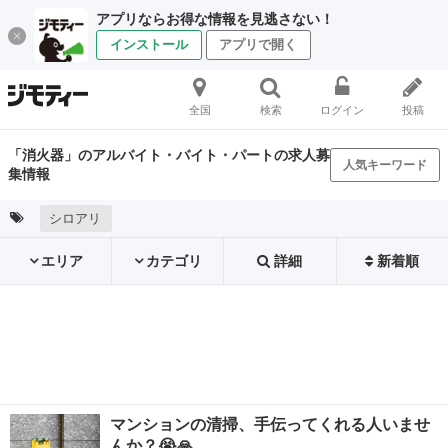
アプリならお得な情報を見逃さない！
インストール
アプリで開く
全国
検索
ログイン
投稿
「消火器」のアルバイト・バイト・パートの求人募
人気キーワード
集情報
シロアリ
エリア
カテゴリ
詳細
新着順
マンションの清掃、手伝ってくれる人いませ
んか？😭🙏