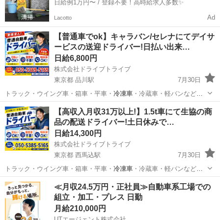
日給例1万円〜 / 登録不要！高時給求人多数✨
Ad
Lacotto
【普通車でok】キャラバン/セレナにてデイサ
ービスの送迎ドライバー!日払い出来…
日給6,800円
株式会社ドライブトライブ
東京都 品川駅
7月30日
トラック・ウイング車・箱車・平車・
冷凍車
・冷蔵車・軽バンなど、
車種問わず運転経…
東京
港区
品川駅
ドライバー
定年
【高収入月収31万以上!】1.5t車にて生協の商
品の配送ドライバー!土日休みで…
日給14,300円
株式会社ドライブトライブ
東京都 西馬込駅
7月30日
トラック・ウイング車・箱車・平車・
冷凍車
・冷蔵車・軽バンなど、
車種問わず運転経…
東京
大田区
西馬込駅
ドライバー
生協
≪月収24.5万円・正社員≫自動車系工場での
組立・加工・プレス 日勤
月給210,000円
UTエージェント株式会社