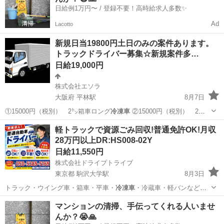
日給例1万円〜 / 登録不要！高時給求人多数✨
Ad
Lacotto
新規日当19800円土日のみの案件あります。
トラックドライバー募集☆新規案件多…
日給19,000円
株式会社エソラ
大阪府 平林駅
8月7日
①15000円（税別） 2㌧箱車ロング
冷凍車
②15000円（税別） 2㌧
箱車 …
大阪
大阪市
平林駅
ドライバー
大型
軽トラックで資源ごみ回収!普通免許OK!月収
28万円以上DR:HS008-02Y
日給11,550円
株式会社ドライブトライブ
東京都 駒沢大学駅
8月3日
トラック・ウイング車・箱車・平車・
冷凍車
・冷蔵車・軽バンなど、
車種問わず運転経…
東京
世田谷区
駒沢大学駅
ドライバー
軽トラック
マンションの清掃、手伝ってくれる人いませ
んか？😭🙏