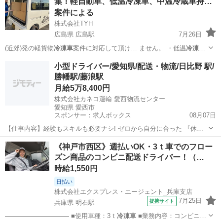
集！軽自動車、低温冷凍車、中温冷蔵車持…
案件による
株式会社TYH
広島県 広島駅
7月26日
(近郊)発の軽貨物
冷凍車
案件に対応して頂け… ません。 ・低温
冷凍
車
、中温冷蔵車問いま… 。 ・軽自動車の
冷凍車
をお持ちの業者様は…
広島
広島市
広島駅
配送
冷蔵車
小型ドライバー/愛知県/配送・物流/日比野 駅/
勝幡駅/藤浪駅
月給5万8,400円
株式会社カネコ運輸 愛西物流センター
愛知県 愛西市
スポンサー：求人ボックス
08月07日
【仕事内容】経験もスキルも必要ナシ! ゼロから自分に合った 『休
み』『時間』『稼ぎ』 で働けるチャンス 当社では 年齢にはこだわっ
アルバイト・パート
《神戸市西区》週払いOK・3ｔ車でのフロー
ていません 20代30代で全く経験が無くても。 40代50代で転職に手こ
ズン商品のコンビニ配送ドライバー！（…
ずっていても。 受け入れる準...
時給1,550円
日払い
株式会社エクスプレス・エージェント_兵庫支店
7月25日
提携サイト
兵庫県 明石駅
—————————— ■使用車種：3ｔ
冷凍車
■業務内容：コンビニへ