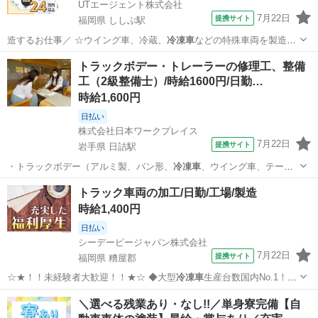
UTエージェント株式会社
7月22日
提携サイト
福岡県 ししぶ駅
造するお仕事／ ☆ウイング車、冷蔵、
冷凍車
などの特殊車両を製造し
ている工場です！…
福岡
ししぶ駅
その他
トラックボデー・トレーラーの修理工、整備
工（2級整備士）/時給1600円/日勤…
時給1,600円
日払い
株式会社日本ワークプレイス
7月22日
提携サイト
岩手県 日詰駅
・トラックボデー（アルミ製、バン形、
冷凍車
、ウイング車、テール
ゲート）及び各種ト…
岩手
紫波郡
日詰駅
工場
トラック車両の加工/日勤/工場/製造
時給1,400円
日払い
シーデーピージャパン株式会社
7月22日
提携サイト
福岡県 糟屋郡
☆★！！未経験者大歓迎！！★☆ ◆大型
冷凍車
生産台数国内No.1！！
安定企業様での…
福岡
糟屋郡
工場
＼選べる残業あり・なし!!／単身寮完備【自