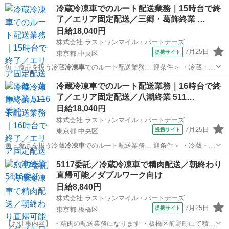
神奈川
厚木市
工場
冷蔵冷凍車でのルート配送業務｜15時台で終
了／エリア固定配送／三郷・葛飾終業 …
日給18,040円
株式会社 ラストワンマイル・パートナーズ
7月25日
提携サイト
東京都 中央区
魚・食品を扱う冷蔵
冷凍車
でのルート配送業務… 迎条件＞ ・冷蔵・
冷
凍車
での配送経験 ・企…
東京
中央区
ドライバー
冷蔵冷凍車でのルート配送業務｜16時台で終
了／エリア固定配送／八潮終業 511…
日給18,040円
株式会社 ラストワンマイル・パートナーズ
7月25日
提携サイト
東京都 中央区
魚・食品を扱う冷蔵
冷凍車
でのルート配送業務… 迎条件＞ ・冷蔵・
冷
凍車
での配送経験 ・企…
東京
中央区
ドライバー
5117委託／冷蔵冷凍車で精肉配送／朝終わり
直帰可能／ダブルワーク向け
日給8,840円
株式会社 ラストワンマイル・パートナーズ
7月25日
提携サイト
東京都 板橋区
【お仕事内容】 ・精肉の配送業務になります ・板橋区前野町にて積込