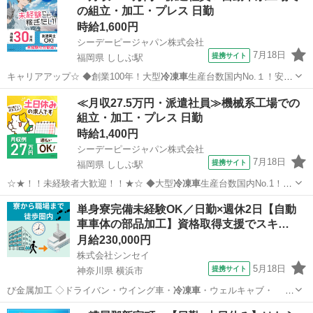
の組立・加工・プレス 日勤
時給1,600円
シーデーピージャパン株式会社
7月18日
提携サイト
福岡県 ししぶ駅
キャリアアップ☆ ◆創業100年！大型
冷凍車
生産台数国内No.１！安定
企業！！！♪…
福岡
ししぶ駅
その他
≪月収27.5万円・派遣社員≫機械系工場での
組立・加工・プレス 日勤
時給1,400円
シーデーピージャパン株式会社
7月18日
提携サイト
福岡県 ししぶ駅
☆★！！未経験者大歓迎！！★☆ ◆大型
冷凍車
生産台数国内No.1！！
安定企業様での…
福岡
ししぶ駅
その他
単身寮完備未経験OK／日勤×週休2日【自動
車車体の部品加工】資格取得支援でスキ…
月給230,000円
株式会社シンセイ
5月18日
提携サイト
神奈川県 横浜市
び金属加工 ◇ドライバン・ウイング車・
冷凍車
・ウェルキャブ・ 特
装車などの部品製…
神奈川
横浜市
工場