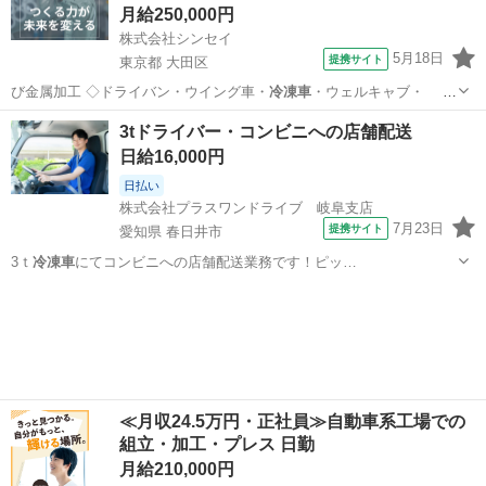
ス…
月給250,000円
株式会社シンセイ
5月18日
提携サイト
東京都 大田区
び金属加工 ◇ドライバン・ウイング車・
冷凍車
・ウェルキャブ・ 特
装車などの部品製…
東京
大田区
工場
3tドライバー・コンビニへの店舗配送
日給16,000円
日払い
株式会社プラスワンドライブ 岐阜支店
7月23日
提携サイト
愛知県 春日井市
3ｔ
冷凍車
にてコンビニへの店舗配送業務です！ピッ…
愛知
春日井市
ドライバー
≪月収24.5万円・正社員≫自動車系工場での
組立・加工・プレス 日勤
月給210,000円