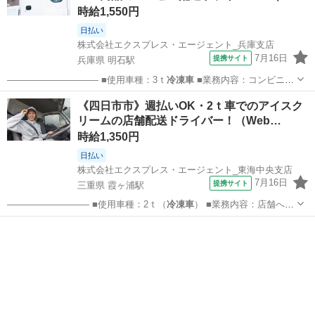
時給1,550円
日払い
株式会社エクスプレス・エージェント_兵庫支店
7月16日
提携サイト
兵庫県 明石駅
—————————— ■使用車種：3ｔ
冷凍車
■業務内容：コンビニへ
のフローズン商…
兵庫
神戸市
明石駅
ドライバー
《四日市市》週払いOK・2ｔ車でのアイスク
リームの店舗配送ドライバー！（Web…
時給1,350円
日払い
株式会社エクスプレス・エージェント_東海中央支店
7月16日
提携サイト
三重県 霞ヶ浦駅
————————— ■使用車種：2ｔ（
冷凍車
） ■業務内容：店舗への
アイスクリーム…
三重
四日市市
霞ヶ浦駅
ドライバー