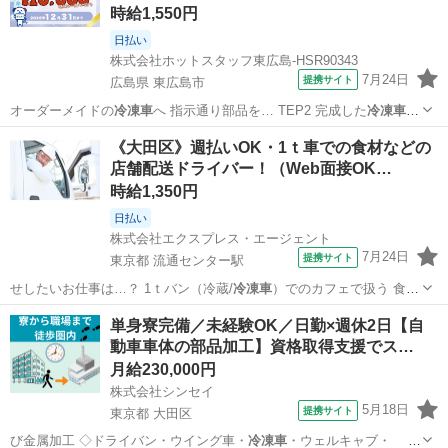
時給1,550円
日払い
株式会社ホットスタッフ東広島-HSR90343
7月24日
提携サイト
広島県 東広島市
オーダーメイドの
冷凍車
へ 指示通り部品を… TEP2 完成した
冷凍車
の
中を磨く 日勤…
広島
東広島市
工場
《大田区》週払いOK・1ｔ車での食材などの
店舗配送ドライバー！（Web面接OK…
時給1,350円
日払い
株式会社エクスプレス・エージェント
7月24日
提携サイト
東京都 流通センター駅
せしたいお仕事は…？ 1ｔバン（冷蔵/
冷凍車
）でのカフェで扱う 食材
や雑貨などのル…
東京
大田区
流通センター駅
ドライバー
単身寮完備／未経験OK／日勤×週休2日【自
動車車体の部品加工】資格取得支援でス…
月給230,000円
株式会社シンセイ
5月18日
提携サイト
東京都 大田区
び金属加工 ◇ドライバン・ウイング車・
冷凍車
・ウェルキャブ・ 特