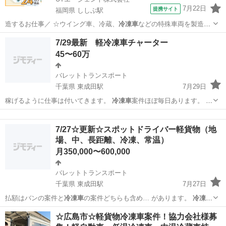
7月22日
提携サイト
福岡県 ししぶ駅
造するお仕事／ ☆ウイング車、冷蔵、
冷凍車
などの特殊車両を製造し
ている工場です！…
福岡
ししぶ駅
その他
7/29最新 軽冷凍車チャーター
45〜60万
バレットトランスポート
千葉県 東成田駅
7月29日
稼げるように仕事は付いてきます。
冷凍車
案件ほぼ毎日あります。 大
体で…
千葉
成田市
東成田駅
物流
冷凍車
7/27☆更新☆スポットドライバー軽貨物（地
場、中、長距離、冷凍、常温）
月350,000〜600,000
バレットトランスポート
千葉県 東成田駅
7月27日
払額はバンの案件と
冷凍車
の案件どちらも含め… があります。
冷凍車
お持ちの方大歓迎！…
千葉
成田市
東成田駅
ドライバー
スポット
☆広島市☆軽貨物冷凍車案件！協力会社様募