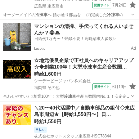
7月24日
提携サイト
広島県 東広島市
オーダーメイドの
冷凍車
へ 指示通り部品を… (2)完成した
冷凍車
の中
を磨く 日勤…
広島
東広島市
工場
マンションの清掃、手伝ってくれる人いませ
んか？😭🙏
日給例1万円〜 / 登録不要！高時給求人多数✨
Ad
Lacotto
☆地元優良企業で正社員へのキャリアアップ
☆◆創業100年！大型冷凍車生産台数国…
時給1,600円
シーデーピージャパン株式会社
6月19日
提携サイト
福岡県 その他
合わせやすい♪ ○創業100年！大型
冷凍車
生産台数国内No.１！安定企
業！！！♪…
福岡
その他
工場
＼20〜40代活躍中／自動車部品の組付◇東広
島市周辺★【時給1,550円〜】日…
時給1,550円
日払い
株式会社ホットスタッフ東広島-HSC78344