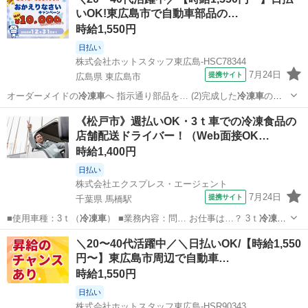
いOK!東広島市で自動車部品の…
時給1,550円
日払い
株式会社ホットスタッフ東広島-HSC78344
7月24日
提携サイト
広島県 東広島市
オーダーメイドの
冷凍車
へ 指示通り部品を… (2)完成した
冷凍車
の中
を磨く ＼…
広島
東広島市
工場
《松戸市》週払いOK・3ｔ車での冷凍食品の
店舗配送ドライバー！（Web面接OK…
時給1,400円
日払い
株式会社エクスプレス・エージェント
7月24日
提携サイト
千葉県 馬橋駅
■使用車種：3ｔ（
冷凍車
） ■業務内容：問… お仕事は…？ 3ｔ
冷凍車
での問屋への冷凍食…
千葉
松戸市
馬橋駅
ドライバー
＼20〜40代活躍中／＼日払いOK/【時給1,550
円〜】東広島市周辺で自動車…
時給1,550円
日払い
株式会社ホットスタッフ東広島-HSR90343