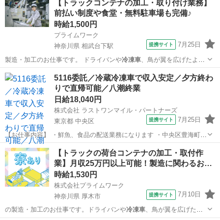
【トラックコンテナの加工・取り付け業務】
前払い制度や食堂・無料駐車場も完備♪
時給1,500円
プライムワーク
7月25日
提携サイト
神奈川県 相武台下駅
製造・加工のお仕事です。 ドライバンや
冷凍車
、鳥が翼を広げたよう
に横が開閉する ウ…
神奈川
厚木市
相武台下駅
倉庫
5116委託／冷蔵冷凍車で収入安定／夕方終わ
りで直帰可能／八潮終業
日給18,040円
株式会社 ラストワンマイル・パートナーズ
7月25日
提携サイト
東京都 中央区
【お仕事内容】 ・鮮魚、食品の配送業務になります ・中央区豊海町に
て積込み ・お休みは市場カレンダーに準ずる（水・日） 配送エリア
東京
中央区
ドライバー
【トラックの荷台コンテナの加工・取付作
午前: 白金、麻布エリア 午後: 亀戸、足立区、草加市、八潮市 ・配送
業】月収25万円以上可能！製造に関わるお…
件数 午前:平均１...
時給1,530円
株式会社プライムワーク
7月10日
提携サイト
神奈川県 厚木市
の製造・加工のお仕事です。ドライバンや
冷凍車
、鳥が翼を広げたよ
うに横が開閉するウイ…