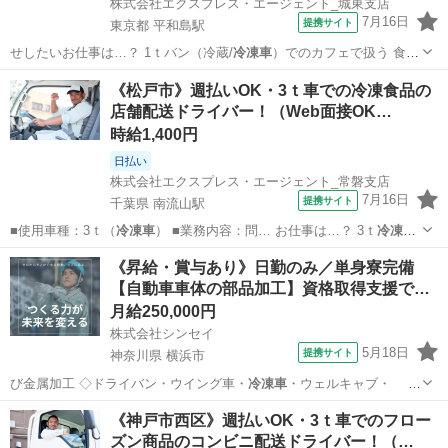
株式会社エクスプレス・エージェント_城東支店
7月16日
提携サイト
東京都 平和島駅
せしたいお仕事は…？ 1ｔバン（冷蔵/
冷凍車
）でのカフェで扱う 食材
や雑貨などのル…
東京
大田区
平和島駅
ドライバー
《松戸市》週払いOK・3ｔ車での冷凍食品の
店舗配送ドライバー！（Web面接OK…
時給1,400円
日払い
株式会社エクスプレス・エージェント_常磐支店
7月16日
提携サイト
千葉県 南流山駅
■使用車種：3ｔ（
冷凍車
） ■業務内容：問… お仕事は…？ 3ｔ
冷凍車
での問屋への冷凍食…
千葉
松戸市
南流山駅
ドライバー
《昇給・賞与あり》日勤のみ／単身寮完備
【自動車車体の部品加工】資格取得支援で
ス…
月給250,000円
株式会社シンセイ
5月18日
提携サイト
神奈川県 横浜市
び金属加工 ◇ドライバン・ウイング車・
冷凍車
・ウェルキャブ・ 特
装車などの部品製…
神奈川
横浜市
工場
《神戸市西区》週払いOK・3ｔ車でのフロー
ズン商品のコンビニ配送ドライバー！（…