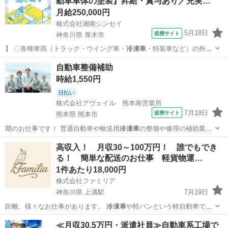
動車車体の塗装】昇給・賞与あり／充実…
月給250,000円
株式会社湘南シンセイ
5月18日
提携サイト
神奈川県 厚木市
】 〇各種車両（トラック・ウイング車・
冷凍車
・特装車など）の外装
塗装 〇車両部品塗…
神奈川
厚木市
工場
自動車整備補助
時給1,550円
日払い
株式会社アヴェイル 熊本南営業所
7月19日
提携サイト
熊本県 熊本市
期のお仕事です！ 普通自動車や輸送用
冷凍車
の整備や修理の補助業務
です。 自動車…
熊本
熊本市
工場
高収入！ 月収30～100万円！ 誰でもでき
る！ 簡単な配送のお仕事 軽貨物運…
1件あたり18,000円
株式会社ファミリア
神奈川県 上溝駅
7月19日
距離、様々なお仕事があります。
冷凍車
や軽バンという軽自動車での
お仕事です。…
神奈川
相模原市
上溝駅
ドライバー
業務委託
≪月収30.5万円・派遣社員≫自動車系工場で