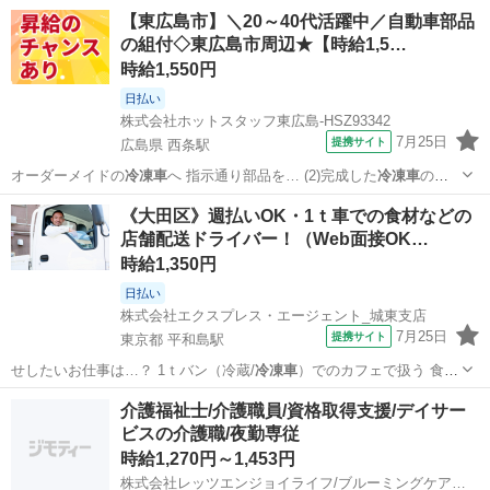
【東広島市】＼20～40代活躍中／自動車部品
の組付◇東広島市周辺★【時給1,5…
時給1,550円
日払い
株式会社ホットスタッフ東広島-HSZ93342
7月25日
提携サイト
広島県 西条駅
オーダーメイドの
冷凍車
へ 指示通り部品を… (2)完成した
冷凍車
の中
を磨く 日勤…
広島
東広島市
西条駅
工場
《大田区》週払いOK・1ｔ車での食材などの
店舗配送ドライバー！（Web面接OK…
時給1,350円
日払い
株式会社エクスプレス・エージェント_城東支店
7月25日
提携サイト
東京都 平和島駅
せしたいお仕事は…？ 1ｔバン（冷蔵/
冷凍車
）でのカフェで扱う 食材
や雑貨などのル…
東京
大田区
平和島駅
ドライバー
介護福祉士/介護職員/資格取得支援/デイサー
ビスの介護職/夜勤専従
時給1,270円～1,453円
株式会社レッツエンジョイライフ/ブルーミングケア座間栗原中央