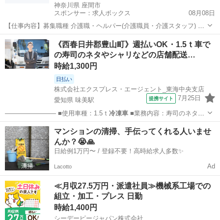
神奈川県 座間市
スポンサー：求人ボックス
08月08日
【仕事内容】募集職種 介護職・ヘルパー(介護職員・介護スタッフ) パ
ート・アルバイト 仕事内容 身体介護、食事介助、排泄介助、生活援助
アルバイト・パート
《西春日井郡豊山町》週払いOK・1.5ｔ車で
給与・手当 <給与> 時給1,270〜1,453円 <手当> 交通費支給:実費(上限
の寿司のネタやシャリなどの店舗配送…
あり) 処...
時給1,300円
日払い
株式会社エクスプレス・エージェント_東海中央支店
7月25日
提携サイト
愛知県 味美駅
———————— ■使用車種：1.5ｔ
冷凍車
■業務内容：寿司のネタや
シャリなどの…
愛知
西春日井郡
味美駅
ドライバー
マンションの清掃、手伝ってくれる人いませ
んか？😭🙏
日給例1万円〜 / 登録不要！高時給求人多数✨
Ad
Lacotto
≪月収27.5万円・派遣社員≫機械系工場での
組立・加工・プレス 日勤
時給1,400円
シーデーピージャパン株式会社