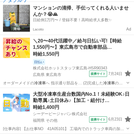
み ・お休みは市場カレンダーに準ずる（水・日） ・配送エリア 文京
東京
板橋区
ドライバー
マンションの清掃、手伝ってくれる人いませ
区、墨田区、江東区、中央区、台東区、荒川区 ・配送件数 平均１０-
んか？😭🙏
１５件 ※繁忙期などに...
日給例1万円〜 / 登録不要！高時給求人多数✨
Ad
Lacotto
＼20〜40代活躍中／給与日払い可!【時給
1,550円〜】東広島市で自動車部品…
時給1,550円
日払い
株式会社ホットスタッフ東広島-HSR90343
7月24日
提携サイト
広島県 東広島市
オーダーメイドの
冷凍車
へ 指示通り部品を… (2)完成した
冷凍車
の中
を磨く 日勤…
広島
東広島市
工場
大型冷凍車生産台数国内No.1！未経験OK♪日
勤専属♪土日休み♪【加工・組付け…
時給1,400円
シーデーピージャパン株式会社
6月23日
提携サイト
福岡県 その他
[仕事内容] 【お仕事NO 41A05101】 工場内でのトラック車両の加