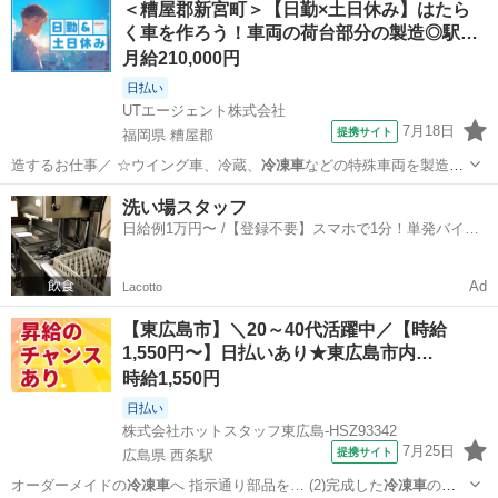
＜糟屋郡新宮町＞【日勤×土日休み】はたら
く車を作ろう！車両の荷台部分の製造◎駅…
月給210,000円
日払い
UTエージェント株式会社
7月18日
提携サイト
福岡県 糟屋郡
造するお仕事／ ☆ウイング車、冷蔵、
冷凍車
などの特殊車両を製造し
ている工場です！…
福岡
糟屋郡
工場
洗い場スタッフ
日給例1万円〜 /【登録不要】スマホで1分！単発バイト
一括検索✨
Ad
Lacotto
【東広島市】＼20～40代活躍中／【時給
1,550円〜】日払いあり★東広島市内…
時給1,550円
日払い
株式会社ホットスタッフ東広島-HSZ93342
7月25日
提携サイト
広島県 西条駅
オーダーメイドの
冷凍車
へ 指示通り部品を… (2)完成した
冷凍車
の中