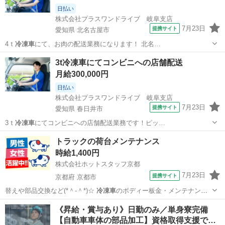
日払い
株式会社プラスワンドライブ 岐阜支店
7月23日
提携サイト
愛知県 北名古屋市
4ｔ
冷凍車
にて、お肉の配送業務になります！ 北名…
愛知
北名古屋市
ドライバー
3t冷凍車にてコンビニへの店舗配送
月給300,000円
日払い
株式会社プラスワンドライブ 岐阜支店
7月23日
提携サイト
愛知県 春日井市
3ｔ
冷凍車
にてコンビニへの店舗配送業務です！ピッ…
愛知
春日井市
ドライバー
トラックの荷台メンテナンス
時給1,400円
株式会社ホットスタッフ京都
7月23日
提携サイト
京都府 京都市
替えや部品交換など(*＾-＾*)☆
冷凍車
のボディー板金・メンテナンス
エンジニア…
京都
京都市
工場
《昇給・賞与あり》日勤のみ／単身寮完備
【自動車車体の部品加工】資格取得支援で