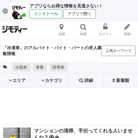
アプリならお得な情報を見逃さない！
インストール
アプリで開く
全国
検索
ログイン
投稿
「冷凍車」のアルバイト・バイト・パートの求人募
人気キーワード
集情報
冷蔵車
車番
誘導車
エリア
カテゴリ
詳細
新着順
マンションの清掃、手伝ってくれる人いませ
んか？😭🙏