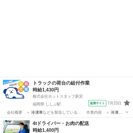
装車などの部品製…
東京
大田区
工場
トラックの荷台の組付作業
時給1,430円
株式会社ホットスタッフ新宮
7月23日
提携サイト
福岡県 ししぶ駅
会社概要 ＞
冷凍車
などを製造している… 作業内容 ＞
冷凍車
のバン(荷台部分)…
福岡
糟屋郡
ししぶ駅
工場
4tドライバー・お肉の配送
時給1,400円