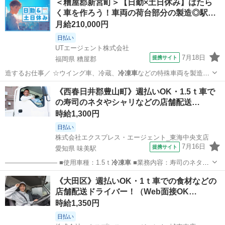
＜糟屋郡新宮町＞【日勤×土日休み】はたら
く車を作ろう！車両の荷台部分の製造◎駅…
月給210,000円
日払い
UTエージェント株式会社
7月18日
提携サイト
福岡県 糟屋郡
造するお仕事／ ☆ウイング車、冷蔵、
冷凍車
などの特殊車両を製造し
ている工場です！…
福岡
糟屋郡
工場
《西春日井郡豊山町》週払いOK・1.5ｔ車で
の寿司のネタやシャリなどの店舗配送…
時給1,300円
日払い
株式会社エクスプレス・エージェント_東海中央支店
7月16日
提携サイト
愛知県 味美駅
———————— ■使用車種：1.5ｔ
冷凍車
■業務内容：寿司のネタや
シャリなどの…
愛知
西春日井郡
味美駅
ドライバー
《大田区》週払いOK・1ｔ車での食材などの
店舗配送ドライバー！（Web面接OK…
時給1,350円
日払い