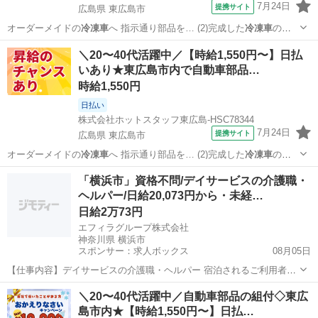
7月24日
提携サイト
広島県 東広島市
オーダーメイドの
冷凍車
へ 指示通り部品を… (2)完成した
冷凍車
の中
を磨く 日勤…
広島
東広島市
工場
＼20〜40代活躍中／【時給1,550円〜】日払
いあり★東広島市内で自動車部品…
時給1,550円
日払い
株式会社ホットスタッフ東広島-HSC78344
7月24日
提携サイト
広島県 東広島市
オーダーメイドの
冷凍車
へ 指示通り部品を… (2)完成した
冷凍車
の中
を磨く 日勤…
広島
東広島市
工場
「横浜市」資格不問/デイサービスの介護職・
ヘルパー/日給20,073円から・未経…
日給2万73円
エフィラグループ株式会社
神奈川県 横浜市
スポンサー：求人ボックス
08月05日
【仕事内容】デイサービスの介護職・ヘルパー 宿泊されるご利用者さ
まが、安心してお休みできるよう、夜間の見守りをすることがメイン
アルバイト・パート
＼20〜40代活躍中／自動車部品の組付◇東広
のお仕事です。 〈詳細〉 2時間に1度の居室巡回 着替え・排泄・服薬
島市内★【時給1,550円〜】日払…
介助 朝ご飯の提供作り ご飯を炊く・...