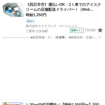
工・パネルや部品の組付け 《主に商業トラックの荷台部分の製造に従
福岡
その他
工場
《四日市市》週払いOK・2ｔ車でのアイスク
事して頂きます》 ウイング車両・荷台冷蔵庫、荷台冷凍庫などの特殊
リームの店舗配送ドライバー！（Web…
トラックの荷台部分の...
時給1,350円
日払い
株式会社エクスプレス・エージェント
7月24日
提携サイト
三重県 大矢知駅
————————— ■使用車種：2ｔ（
冷凍車
） ■業務内容：店舗への
アイスクリーム…
三重
四日市市
大矢知駅
ドライバー
＼20〜40代活躍中／【時給1,550円〜】日払