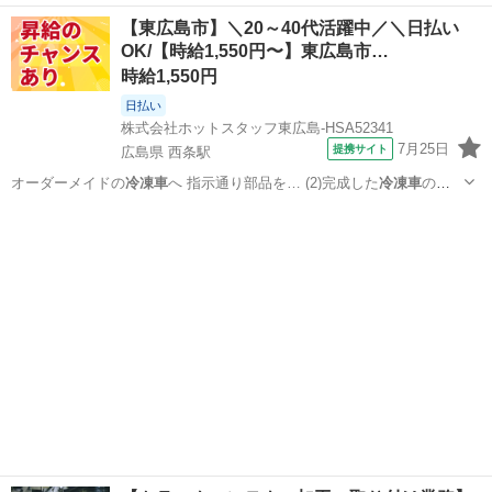
を磨く 日勤…
広島
東広島市
西条駅
工場
【東広島市】＼20～40代活躍中／＼日払い
OK/【時給1,550円〜】東広島市…
時給1,550円
日払い
株式会社ホットスタッフ東広島-HSA52341
7月25日
提携サイト
広島県 西条駅
オーダーメイドの
冷凍車
へ 指示通り部品を… (2)完成した
冷凍車
の中
を磨く 日勤…
広島
東広島市
西条駅
工場