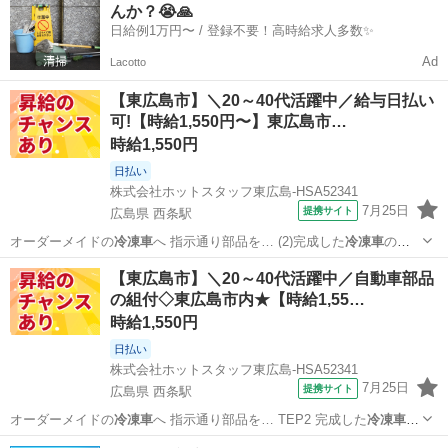
んか？😭🙏
日給例1万円〜 / 登録不要！高時給求人多数✨
Ad
Lacotto
【東広島市】＼20～40代活躍中／給与日払い
可!【時給1,550円〜】東広島市…
時給1,550円
日払い
株式会社ホットスタッフ東広島-HSA52341
7月25日
提携サイト
広島県 西条駅
オーダーメイドの
冷凍車
へ 指示通り部品を… (2)完成した
冷凍車
の中
を磨く 日勤…
広島
東広島市
西条駅
工場
【東広島市】＼20～40代活躍中／自動車部品
の組付◇東広島市内★【時給1,55…
時給1,550円
日払い
株式会社ホットスタッフ東広島-HSA52341
7月25日
提携サイト
広島県 西条駅
オーダーメイドの
冷凍車
へ 指示通り部品を… TEP2 完成した
冷凍車
の
中を磨く 日勤…
広島
東広島市
西条駅
工場