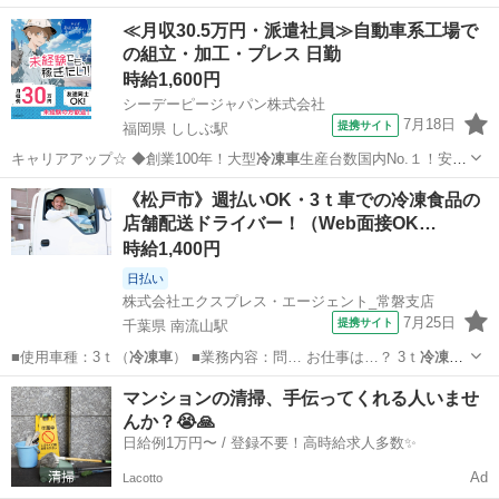
のフローズン商…
兵庫
神戸市
明石駅
ドライバー
≪月収30.5万円・派遣社員≫自動車系工場で
の組立・加工・プレス 日勤
時給1,600円
シーデーピージャパン株式会社
7月18日
提携サイト
福岡県 ししぶ駅
キャリアアップ☆ ◆創業100年！大型
冷凍車
生産台数国内No.１！安定
企業！！！♪…
福岡
ししぶ駅
その他
《松戸市》週払いOK・3ｔ車での冷凍食品の
店舗配送ドライバー！（Web面接OK…
時給1,400円
日払い
株式会社エクスプレス・エージェント_常磐支店
7月25日
提携サイト
千葉県 南流山駅
■使用車種：3ｔ（
冷凍車
） ■業務内容：問… お仕事は…？ 3ｔ
冷凍車
での問屋への冷凍食…
千葉
松戸市
南流山駅
ドライバー
マンションの清掃、手伝ってくれる人いませ
んか？😭🙏
日給例1万円〜 / 登録不要！高時給求人多数✨
Ad
Lacotto