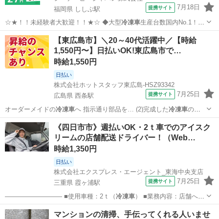
7月18日
提携サイト
福岡県 ししぶ駅
☆★！！未経験者大歓迎！！★☆ ◆大型
冷凍車
生産台数国内No.1！！
安定企業様での…
福岡
ししぶ駅
その他
【東広島市】＼20～40代活躍中／【時給
1,550円〜】日払いOK!東広島市で…
時給1,550円
日払い
株式会社ホットスタッフ東広島-HSZ93342
7月25日
提携サイト
広島県 西条駅
オーダーメイドの
冷凍車
へ 指示通り部品を… (2)完成した
冷凍車
の中
を磨く ＼…
広島
東広島市
西条駅
工場
《四日市市》週払いOK・2ｔ車でのアイスク
リームの店舗配送ドライバー！（Web…
時給1,350円
日払い
株式会社エクスプレス・エージェント_東海中央支店
7月25日
提携サイト
三重県 霞ヶ浦駅
————————— ■使用車種：2ｔ（
冷凍車
） ■業務内容：店舗への
アイスクリーム…
三重
四日市市
霞ヶ浦駅
ドライバー
マンションの清掃、手伝ってくれる人いませ