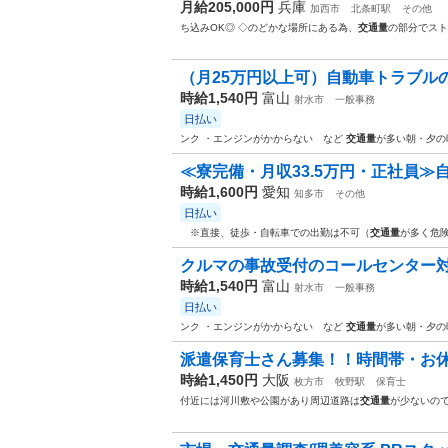
月給205,000円
兵庫
加西市
北条町駅
その他
ち込みOK◎ ◇のどかな場所にある為、
交通量
の部分でスト
（月25万円以上可）自動車トラブル
時給1,540円
富山
射水市
一般事務
日払い
ンク ・エンジンがかからない など
交通量
が多い朝・夕の
≪寮完備・月収33.5万円・正社員≫自
時給1,600円
愛知
知多市
その他
日払い
※直接、徒歩・自転車での出勤は不可（
交通量
が多く危険
クルマの事故受付のコールセンター
時給1,540円
富山
射水市
一般事務
日払い
ンク ・エンジンがかからない など
交通量
が多い朝・夕の
派遣保育士さん募集！！時間帯・お休み
時給1,450円
大阪
枚方市
牧野駅
保育士
付近には河川敷や公園があり周辺道路は
交通量
が少ないの