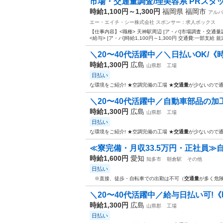
市場・交通量調査/理美容系 PRスタッフ
時給1,100円～1,300円
福岡県 福岡市
アルバ
エー・エイチ・シー株式会社
スポンサー：求人ボックス
【仕事内容】<職種> 天神駅周辺 [ア・パ]市場調査・交通
<給与> [ア・パ]時給1,100円～1,300円 交通費:一部支給 規
＼20〜40代活躍中／＼日払いOK/《時給
時給1,300円
広島
山県郡
工場
日払い
な環境をご紹介! ★空調完備の工場 ★
交通量
が少ないので通
＼20〜40代活躍中／自動車部品の加工
時給1,300円
広島
山県郡
工場
日払い
な環境をご紹介! ★空調完備の工場 ★
交通量
が少ないので通
≪寮完備・月収33.5万円・正社員≫自
時給1,600円
愛知
知多市
朝倉駅
その他
日払い
※直接、徒歩・自転車での出勤は不可（
交通量
が多く危険
＼20〜40代活躍中／給与日払い可!《時給
時給1,300円
広島
山県郡
工場
日払い