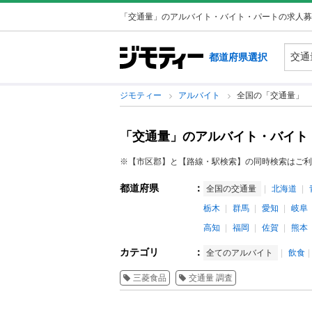
「交通量」のアルバイト・バイト・パートの求人募
都道府県選択
ジモティー
アルバイト
全国の「交通量」
「交通量」のアルバイト・バイト
※【市区郡】と【路線・駅検索】の同時検索はご利
都道府県
：
全国の交通量
北海道
栃木
群馬
愛知
岐阜
高知
福岡
佐賀
熊本
カテゴリ
：
全てのアルバイト
飲食
三菱食品
交通量 調査