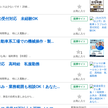
レスは少ないです！ 詳細…
お気に入り
の受付対応 未経験OK
提携サイト
時間帯は、 特に入電数が…
お気に入り
動車系工場での機械操作・製...
提携サイト
1
な為） 福利厚生 【待遇】…
お気に入り
対応 高時給 私服勤務
提携サイト
時間帯は、 特に入電数が…
お気に入り
・業務範囲も相談OK！あなた...
提携サイト
で、身近の自然を楽しみながら…
お気に入り
更新08月06日