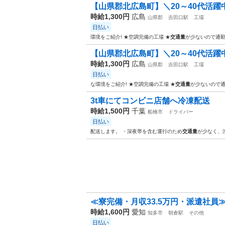
【山県郡北広島町】＼20～40代活躍中／
時給1,300円
広島
山県郡
吉田口駅
工場
日払い
環境をご紹介! ★空調完備の工場 ★
交通量
が少ないので通勤
【山県郡北広島町】＼20～40代活躍中／
時給1,300円
広島
山県郡
吉田口駅
工場
日払い
な環境をご紹介! ★空調完備の工場 ★
交通量
が少ないので通
3t車にてコンビニ店舗へ冷凍配送
時給1,500円
千葉
船橋市
ドライバー
日払い
配送します。 ・深夜帯を含む運行のため
交通量
が少なく、
≪寮完備・月収33.5万円・派遣社員≫
時給1,600円
愛知
知多市
朝倉駅
その他
日払い