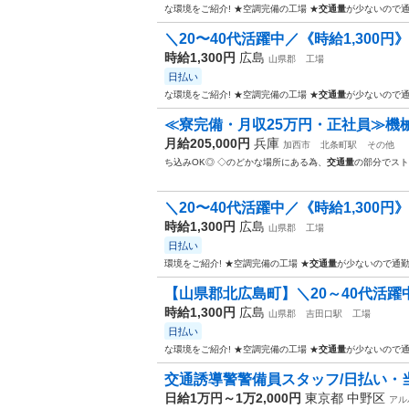
な環境をご紹介! ★空調完備の工場 ★
交通量
が少ないので通
＼20〜40代活躍中／《時給1,300円
時給1,300円
広島
山県郡
工場
日払い
な環境をご紹介! ★空調完備の工場 ★
交通量
が少ないので通
≪寮完備・月収25万円・正社員≫機
月給205,000円
兵庫
加西市
北条町駅
その他
ち込みOK◎ ◇のどかな場所にある為、
交通量
の部分でスト
＼20〜40代活躍中／《時給1,300円》
時給1,300円
広島
山県郡
工場
日払い
環境をご紹介! ★空調完備の工場 ★
交通量
が少ないので通勤
【山県郡北広島町】＼20～40代活躍中／
時給1,300円
広島
山県郡
吉田口駅
工場
日払い
な環境をご紹介! ★空調完備の工場 ★
交通量
が少ないので通
交通誘導警警備員スタッフ/日払い・当日
日給1万円～1万2,000円
東京都 中野区
アル