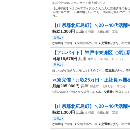
株式会社URK
スポンサー：求人ボックス
【仕事内容】<はじめてでも安心!かんたんな交通誘導のお
るお仕事です。 工事現場といっても、住宅街が多いので、
行...
【山県郡北広島町】＼20～40代活躍中／
時給1,300円
広島
山県郡
吉田口駅
工場
日払い
な環境をご紹介! ★空調完備の工場 ★
交通量
が少ないので通
【アルバイト】神戸市東灘区（深江駅）
日給15,675円
兵庫
神戸市
深江駅
ドライバー
日払い
用しながら働きたい方におすすめです。
交通量
が少ない時
≪寮完備・月収25万円・正社員≫機
月給205,000円
兵庫
加西市
北条町駅
その他
ち込みOK◎ ◇のどかな場所にある為、
交通量
の部分でスト
【山県郡北広島町】＼20～40代活躍
時給1,300円
広島
山県郡
吉田口駅
工場
日払い
な環境をご紹介! ★空調完備の工場 ★
交通量
が少ないので通