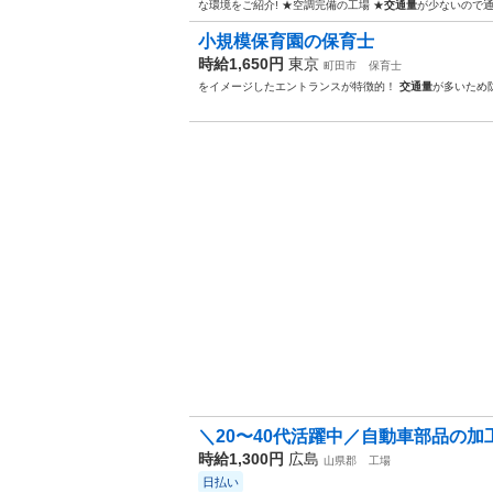
な環境をご紹介! ★空調完備の工場 ★
交通量
が少ないので通
小規模保育園の保育士
時給1,650円
東京
町田市
保育士
をイメージしたエントランスが特徴的！
交通量
が多いため
＼20〜40代活躍中／自動車部品の加工
時給1,300円
広島
山県郡
工場
日払い