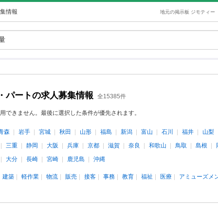
集情報
地元の掲示板 ジモティー
・パートの求人募集情報
全15385件
用できません。最後に選択した条件が優先されます。
青森
岩手
宮城
秋田
山形
福島
新潟
富山
石川
福井
山梨
三重
静岡
大阪
兵庫
京都
滋賀
奈良
和歌山
鳥取
島根
大分
長崎
宮崎
鹿児島
沖縄
建築
軽作業
物流
販売
接客
事務
教育
福祉
医療
アミューズメ