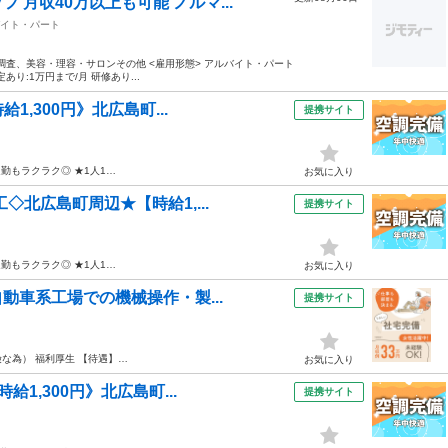
 月収40万以上も可能 ノルマ...
イト・パート
量調査、美容・理容・サロンその他 <雇用形態> アルバイト・パート
定あり:1万円まで/月 研修あり...
1,300円》北広島町...
提携サイト
勤もラクラク◎ ★1人1…
お気に入り
◇北広島町周辺★【時給1,...
提携サイト
勤もラクラク◎ ★1人1…
お気に入り
動車系工場での機械操作・製...
提携サイト
な為） 福利厚生 【待遇】…
お気に入り
1,300円》北広島町...
提携サイト