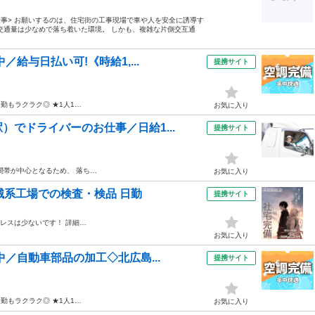
仕事> お願いするのは、住宅街の工事現場で車や人を安全に誘導す
交通量は少なめで落ち着いた環境。 しかも、複雑な片側交互通
給与日払い可!《時給1,...
提携サイト
勤もラクラク◎ ★1人1…
お気に入り
でドライバーのお仕事／日給1...
提携サイト
間帯が中心となるため、 落ち…
お気に入り
械系工場での検査・検品 日勤
提携サイト
レスは少ないです！ 詳細…
お気に入り
中／自動車部品の加工◇北広島...
提携サイト
勤もラクラク◎ ★1人1…
お気に入り