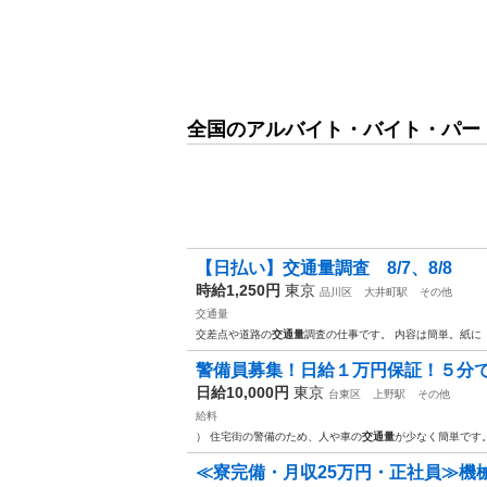
全国のアルバイト・バイト・パー
【日払い】交通量調査 8/7、8/8
時給1,250円
東京
品川区
大井町駅
その他
交通量
交差点や道路の
交通量
調査の仕事です。 内容は簡単。紙に
警備員募集！日給１万円保証！５分で
日給10,000円
東京
台東区
上野駅
その他
給料
） 住宅街の警備のため、人や車の
交通量
が少なく簡単です
≪寮完備・月収25万円・正社員≫機