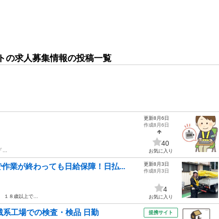
トの求人募集情報の投稿一覧
更新8月6日
作成8月6日
40
「…
お気に入り
更新8月3日
作業が終わっても日給保障！日払...
作成8月3日
4
。 １８歳以上で…
お気に入り
械系工場での検査・検品 日勤
提携サイト