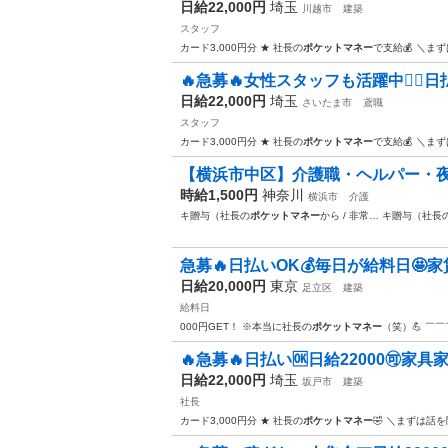
日給22,000円
埼玉
川越市
建築
スタッフ
カード3,000円分 ★ 社長の
ポケットマネー
で支給💰 ＼ま
🔥急募🔥女性スタッフも活躍中🙆‍♀️日払い
日給22,000円
埼玉
さいたま市
鳶職
スタッフ
カード3,000円分 ★ 社長の
ポケットマネー
で支給💰 ＼ま
【横浜市中区】介護職・ヘルパー・夜勤専従
時給1,500円
神奈川
横浜市
介護
キ贈与（社長の
ポケットマネー
から / 非常… キ贈与（社長
急募🔥日払いOK💰毎日が給料日🤩家
日給20,000円
東京
足立区
建築
給料日
000円GET！ ※本当に社長の
ポケットマネー
（笑）💪 ￣
🔥急募🔥日払い🆗日給22000🉑家
日給22,000円
埼玉
坂戸市
建築
社長
カード3,000円分 ★ 社長の
ポケットマネー
🤣 ＼まずは話