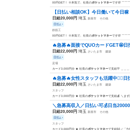
00円GET！ ※本気で、社長の
ポケットマネー
です🤣 ￣
【日払い相談OK】今日働いて今日稼ぐ
日給20,000円
埼玉
新座市
その他
日払い
鉄筋工
00円GET！ ※本気で、社長の
ポケットマネー
です🤣 ￣
🔥急募🔥面接でQUOカードGET🤩日払い
日給22,000円
埼玉
さいたま市
建築
日払い
足場
カード3,000円分 ★ 社長の
ポケットマネー
で支給🎊 ＿＿
🔥急募🔥女性スタッフも活躍中🙆‍♀️日払い
日給22,000円
埼玉
さいたま市
建築
スタッフ
カード3,000円分 ★ 社長の
ポケットマネー
で支給💰 ＼ま
＼急募高収入／日払い可💰日当20000
日給20,000円
埼玉
新座市
その他
日払い
スタッフ
カード3,000円分 ★ 社長の
ポケットマネー
で支給🙌 ✅「