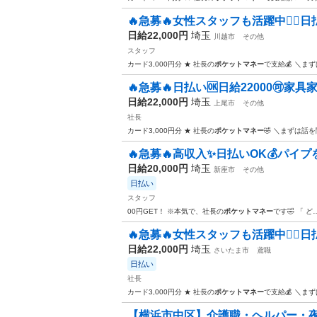
🔥急募🔥女性スタッフも活躍中🙆‍♀️日払い
日給22,000円
埼玉
川越市
その他
スタッフ
カード3,000円分 ★ 社長の
ポケットマネー
で支給💰 ＼ま
🔥急募🔥日払い🆗日給22000🉑家
日給22,000円
埼玉
上尾市
その他
社長
カード3,000円分 ★ 社長の
ポケットマネー
🤣 ＼まずは話
🔥急募🔥高収入✨日払いOK💰パイプ
日給20,000円
埼玉
新座市
その他
日払い
スタッフ
00円GET！ ※本気で、社長の
ポケットマネー
です🤣 「 ど
🔥急募🔥女性スタッフも活躍中🙆‍♀️日払い
日給22,000円
埼玉
さいたま市
鳶職
日払い
社長
カード3,000円分 ★ 社長の
ポケットマネー
で支給💰 ＼ま
【横浜市中区】介護職・ヘルパー・夜勤専従