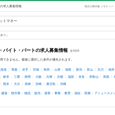
の求人募集情報
地元の掲示板 ジモティー
ネー」
・バイト・パートの求人募集情報
全58件
用できません。最後に選択した条件が優先されます。
北海道
青森
岩手
宮城
秋田
山形
福島
新潟
富山
石川
福井
岐阜
三重
静岡
大阪
兵庫
京都
滋賀
奈良
和歌山
鳥取
熊本
大分
長崎
宮崎
鹿児島
沖縄
建築
軽作業
物流
販売
接客
事務
教育
福祉
医療
アミューズメ