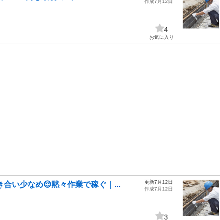
作成7月12日
4
お気に入り
更新7月12日
合い少なめ😌黙々作業で稼ぐ｜...
作成7月12日
3