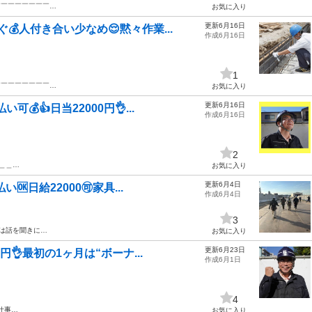
￣￣￣￣￣￣￣￣￣…
お気に入り
更新6月16日
人付き合い少なめ😌黙々作業...
作成6月16日
1
￣￣￣￣￣￣￣￣￣…
お気に入り
更新6月16日
可💰👍日当22000円👌...
作成6月16日
2
＿＿＿…
お気に入り
更新6月4日
🆗日給22000🉑家具...
作成6月4日
3
ずは話を聞きに…
お気に入り
更新6月23日
円👌最初の1ヶ月は“ボーナ...
作成6月1日
4
力仕事…
お気に入り