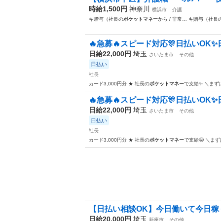
時給1,500円
神奈川
横浜市
介護
キ贈与（社長の
ポケットマネー
から / 非常… キ贈与（社長
🔥急募🔥スピード対応🎊日払いOK✨日
日給22,000円
埼玉
さいたま市
その他
日払い
社長
カード3,000円分 ★ 社長の
ポケットマネー
で支給✨ ＼ま
🔥急募🔥スピード対応🎊日払いOK✨日
日給22,000円
埼玉
さいたま市
その他
日払い
社長
カード3,000円分 ★ 社長の
ポケットマネー
で支給🤩 ＼ま
【日払い相談OK】今日働いて今日稼ぐ
日給20,000円
埼玉
新座市
その他