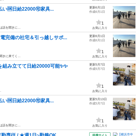
更新6月1日
🆗日給22000🉑家具...
作成6月1日
1
ずは話を聞きに…
お気に入り
更新6月1日
具家電完備の社宅＆引っ越しサポ...
作成6月1日
1
を聞きに来てく…
お気に入り
更新5月7日
を組み立てて日給20000可能✨✨
作成5月7日
1
…
お気に入り
更新5月13日
🆗日給22000🉑家具...
作成5月7日
1
ずは話を聞きに…
お気に入り
 / ★週1日~勤務OK...
提携サイト