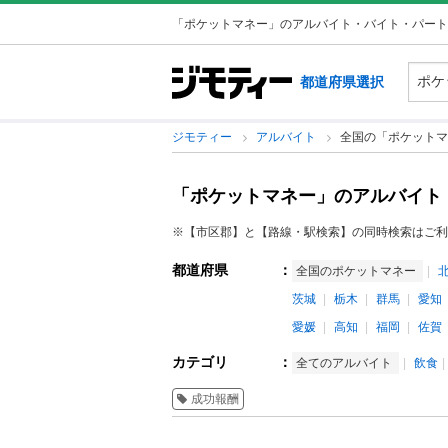
「ポケットマネー」のアルバイト・バイト・パート
都道府県選択
ジモティー
アルバイト
全国の「ポケットマ
「ポケットマネー」のアルバイト
※【市区郡】と【路線・駅検索】の同時検索はご利
都道府県
：
全国のポケットマネー
茨城
栃木
群馬
愛知
愛媛
高知
福岡
佐賀
カテゴリ
：
全てのアルバイト
飲食
成功報酬