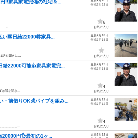
更新7月26日
0円‼️家具家電完備の社宅＆...
作成7月22日
6
＿＿…
お気に入り
更新7月18日
🆗日給22000🉑家具...
作成7月18日
ずは話を聞きに…
お気に入り
更新7月13日
給22000可能👍家具家電完...
作成7月13日
4
まずは話を聞き…
お気に入り
更新7月12日
い・前借りOK💰パイプを組み...
作成7月12日
4
＿＿＿＿＿＿＿…
お気に入り
更新7月12日
0000円👌最初の1ヶ...