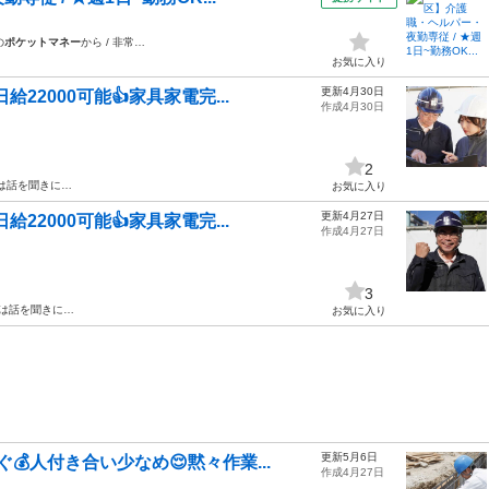
の
ポケットマネー
から / 非常…
お気に入り
更新4月30日
給22000可能👍家具家電完...
作成4月30日
2
ずは話を聞きに…
お気に入り
更新4月27日
給22000可能👍家具家電完...
作成4月27日
3
ずは話を聞きに…
お気に入り
更新5月6日
人付き合い少なめ😌黙々作業...
作成4月27日