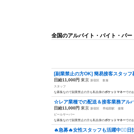
全国のアルバイト・バイト・パー
[副業禁止の方OK] 簡易接客スタッフ
日給11,000円
東京
新宿区
飲食
スタッフ
な募集なので副業禁止の方も私自身の
ポケットマネー
での
☆レア業種での配送＆接客業務アル
日給11,000円
東京
新宿区
早稲田駅
接客
ビールサーバー
な募集なので副業禁止の方も私自身の
ポケットマネー
での
🔥急募🔥女性スタッフも活躍中🙆‍♀️日払い