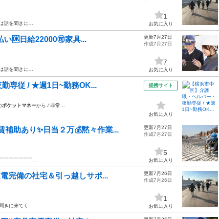
1
ずは話を聞きに…
お気に入り
更新7月27日
🆗日給22000🉑家具...
作成7月27日
7
ずは話を聞きに…
お気に入り
 / ★週1日~勤務OK...
提携サイト
の
ポケットマネー
から / 非常…
お気に入り
更新7月27日
賃補助あり✨日当２万💰黙々作業...
作成7月27日
5
￣￣￣￣￣￣￣￣…
お気に入り
更新7月26日
具家電完備の社宅＆引っ越しサポ...
作成7月26日
1
を聞きに来てく…
お気に入り