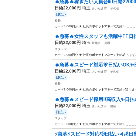
🔥急募🔥稼ぎたい人集合💵日給2200
日給22,000円
埼玉
さいたま市
その他
日払い
社長
カード3,000円分 ★ 社長の
ポケットマネー
で支給！ ＿＿＿
🔥急募🔥女性スタッフも活躍中🙆‍♀️日払い
日給22,000円
埼玉
川越市
鳶職
スタッフ
カード3,000円分 ★ 社長の
ポケットマネー
で支給💰 ＼ま
🔥急募🔥スピード対応🎊日払いOK✨日
日給22,000円
埼玉
さいたま市
その他
日払い
社長
カード3,000円分 ★ 社長の
ポケットマネー
で支給✨🥰 ＼
🔥急募🔥スピード採用‼️高収入✨日払
日給22,000円
埼玉
さいたま市
建築
日払い
スタッフ
カード3,000円分 ★ 社長の
ポケットマネー
で支給✨ ＿＿
⚡️急募⚡️スピード対応🫡日払い可💰日当2