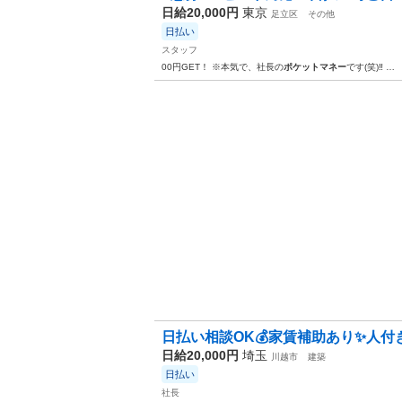
日給20,000円
東京
足立区
その他
日払い
スタッフ
00円GET！ ※本気で、社長の
ポケットマネー
です(笑)‼️ …
日払い相談OK💰家賃補助あり✨人付き
日給20,000円
埼玉
川越市
建築
日払い
社長