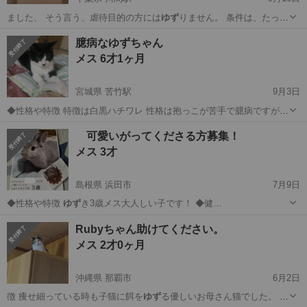
ました、 そう言う、虐待目的の方には
ゆず
りません。 条件は、たった
3つだ…
千葉
野田市
川間駅
猫
タイミング
臆病なゆずちゃん
メス 6才1ヶ月
宮城県 苦竹駅
9月3日
◆性格や特徴 特徴は白黒ハチワレ 性格は抱っこが苦手で臆病ですが慣
れてくるとかなり甘えん坊でかまってちゃんです ◆健康状態 食欲や体
宮城
仙台市
苦竹駅
猫
ワクチン
可愛いがってくださる方募集！
調面問題ありません ◆その他 (応募条件) 1完全室内飼い 2アレル...
メス 3才
島根県 浜田市
7月9日
◆性格や特徴
ゆず
き3歳メス大人しい子です！ ◆健…
島根
浜田市
その他
キャリーバック
Rubyちゃん助けてください。
メス 2才0ヶ月
沖縄県 那覇市
6月2日
徴 痩せ細っている時も子猫に餌を
ゆず
る優しいお母さん猫でした。 捨