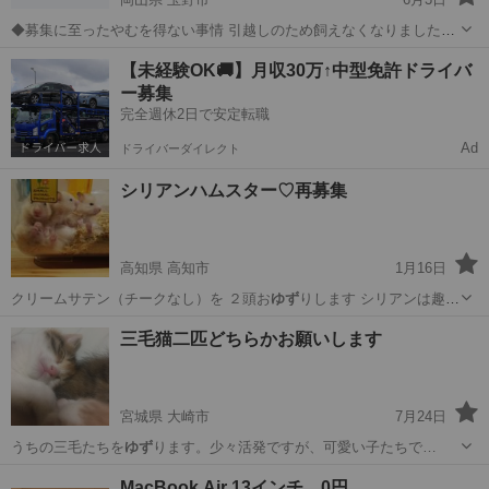
◆募集に至ったやむを得ない事情 引越しのため飼えなくなりましたと
の事 ◆性格や特徴 オス 性格はやんちゃん ◆健康状態 元気 ◆ワクチ
岡山
玉野市
その他
ゆず
【未経験OK🚚】月収30万↑中型免許ドライバ
ンの接種、去勢手術の有無 なし ◆その他 できれば取りに来れる方で
ー募集
お願いします
完全週休2日で安定転職
Ad
ドライバーダイレクト
シリアンハムスター♡再募集
高知県 高知市
1月16日
クリームサテン（チークなし）を ２頭お
ゆず
りします シリアンは趣味
なので無償譲渡…
高知
高知市
その他
サテン
三毛猫二匹どちらかお願いします
宮城県 大崎市
7月24日
うちの三毛たちを
ゆず
ります。少々活発ですが、可愛い子たちで…
宮城
大崎市
猫
三毛猫
MacBook Air 13インチ 0円