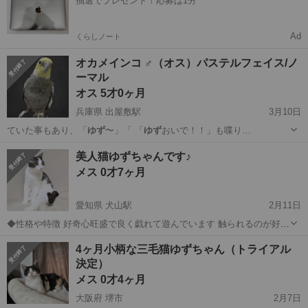
抽選でプレゼント！応募は1分
Ad
くらしノート
オカメインコ ♂（オス）パステルフェイス/ノ
ーマル
オス 5才0ヶ月
兵庫県 出屋敷駅
3月10日
ていた事もあり、「
ゆず
〜」「 「
ゆず
おいで！！」も喋り…
兵庫
尼崎市
出屋敷駅
その他
オカメインコ
美人猫ゆずちゃんです♪
メス 0才7ヶ月
愛知県 犬山駅
2月11日
◆性格や特徴 好奇心旺盛で良く戯れて遊んでいます 触られるのが好き
でゴロゴロ、ペロペロ甘えてくれます♪ スキンシップ大好き♡ 水墨画
愛知
犬山市
犬山駅
猫
ゆず
4ヶ月小柄な三毛猫ゆずちゃん（トライアル
みたいな色の珍しいハチワレちゃんです 目は保護時すでに外傷を負っ
決定）
ていて見えなくなって...
メス 0才4ヶ月
大阪府 堺市
2月7日