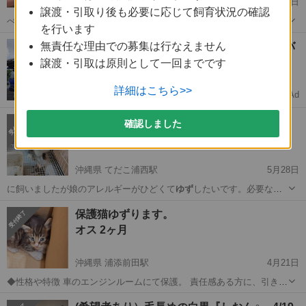
宮城県 あおば通駅
6月22日
譲渡・引取り後も必要に応じて飼育状況の確認
べよく飲み とても健康 ◆その他 ｢
ゆず
たま｣のアカウントが消えてし
を行います
まい、ご応…
宮城
仙台市
あおば通駅
その他
無責任な理由での募集は行なえません
【未経験OK🚚】月収30万↑中型免許ドライバ
ー募集
譲渡・引取は原則として一回までです
完全週休2日で安定転職
詳細はこちら>>
Ad
ドライバーダイレクト
ウサギ ４歳 メス
確認しました
メス 4才
沖縄県 てだこ浦西駅
5月28日
に飼いましたが娘のアレルギーがひどくて
ゆず
したいです。必要なも
のを全部一緒に有り…
沖縄
中頭郡
てだこ浦西駅
その他
保護猫ゆずります。
オス 2ヶ月
沖縄県 浦添前田駅
4月21日
◆性格や特徴 車のエンジンルームにて保護。 責任感ある方に、引き取
ってほしいです。 ◆健康状態 保護後検査済み。寄生虫なし。ノミフィ
沖縄
浦添市
浦添前田駅
猫
ワクチン