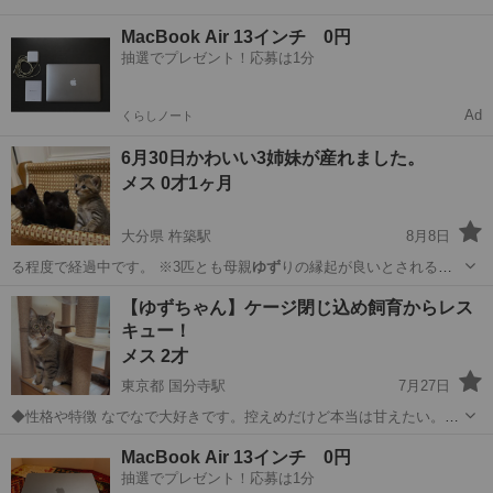
MacBook Air 13インチ 0円
抽選でプレゼント！応募は1分
Ad
くらしノート
6月30日かわいい3姉妹が産れました。
メス 0才1ヶ月
大分県 杵築駅
8月8日
る程度で経過中です。 ※3匹とも母親
ゆず
りの縁起が良いとされる鍵
尻尾です。 …
大分
杵築市
杵築駅
猫
姉妹
【ゆずちゃん】ケージ閉じ込め飼育からレス
キュー！
メス 2才
東京都 国分寺駅
7月27日
◆性格や特徴 なでなで大好きです。控えめだけど本当は甘えたい。抱
っこできません。心を閉ざしていたので、まだ人馴れ途中です。 沖縄
東京
国分寺市
国分寺駅
猫
ケージ
MacBook Air 13インチ 0円
の多頭飼育現場からの保護です。 庭に狭いお手製のケージを並べて1
抽選でプレゼント！応募は1分
ケージに1匹づつ、閉じ込めて飼...