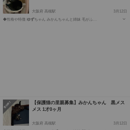
大阪府 高槻駅
3月12日
◆性格や特徴
ゆず
ちゃん みかんちゃんと姉妹 毛がふ…
大阪
高槻市
高槻駅
猫
ゆず
【保護猫の里親募集】みかんちゃん 黒メス
メス 1才0ヶ月
大阪府 高槻駅
3月12日