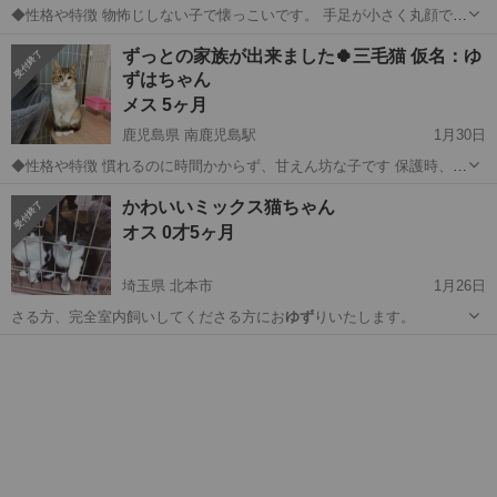
◆性格や特徴 物怖じしない子で懐っこいです。 手足が小さく丸顔で小
柄でとても可愛いです。 尻尾は真っ直ぐで長いです。 性格はマイペー
大阪
堺市
猫
トライアル
ずっとの家族が出来ました🍀三毛猫 仮名：ゆ
スかなと思います。 おもちゃで遊んでもらうのが大好きです。 ベッド
ずはちゃん
で寝ていると横に来て一緒に...
メス 5ヶ月
鹿児島県 南鹿児島駅
1月30日
◆性格や特徴 慣れるのに時間かからず、甘えん坊な子です 保護時、猫
風邪がひどく治療していました。 現在は、経過良好で元気になりまし
鹿児島
鹿児島市
南鹿児島駅
猫
ワクチン
かわいいミックス猫ちゃん
た。 左目は猫風邪の後遺症でぱっちりお目目にはなりませんが、それ
オス 0才5ヶ月
がチャームポイント♡可愛いお顔...
埼玉県 北本市
1月26日
さる方、完全室内飼いしてくださる方にお
ゆず
りいたします。
埼玉
北本市
猫
ベンガル