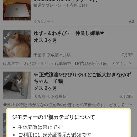
抽選でプレゼント！応募は1分
Ad
くらしノート
ゆず♂＆わさび♀ 仲良し姉弟❤
オス 3ヶ月
千葉県 京成酒々井駅
7月9日
は真逆で、 わさび（サビ♀）は臆病で、
ゆず
は好奇心旺盛。 とても仲
良しです。 …
千葉
印旛郡
京成酒々井駅
猫
性格
✨ 正式譲渡✨びびりやけどご飯大好きなゆず
ちゃん 子猫
メス 2ヶ月
大阪府 天下茶屋駅
6月28日
◆性格や特徴 怖がりなので兄弟のかぼすとペア優先です。 どうしても
の場合は、理由を添えてメッセージください。 ◆健康状態 良好です。
大阪
大阪市
天下茶屋駅
猫
ゆず
【お家決まりました】ミニウサギの男の子
ジモティーの里親カテゴリについて
◆その他 譲渡条件あります。 高齢な方、おうち訪問不可な方 譲渡や
オス 1才1ヶ月
お返事できません...
生体売買は禁止です
ご利用には身分証提示が必須です