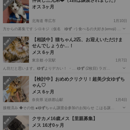
仲良し三兄弟❤️（1匹は譲渡されました）
オス 3ヶ月
北海道 帯広市
1月10日
方からの募集です シロキジ（仮名
ゆず
♂) 食べるの大好き(emoji) …
北海道
帯広市
猫
キジトラ
【相談中】猫ちゃん2匹、お迎えいただけま
せんでしょうか…！
メス 6ヶ月
東京都 小宮駅
1月7日
ん坊だと思います。
ゆず
よりデカい！ ・…
ゆず
(2枚目) ラガ…
東京
八王子市
小宮駅
猫
ラガマフィン
【検討中】おめめクリクリ！超美少女ゆずち
ゃん♡
メス 6ヶ月
奈良県 近鉄郡山駅
1月4日
接種済み ◆その他 ●
ゆず
ちゃん譲渡会参加のお知らせ こはる譲…
奈良
大和郡山市
近鉄郡山駅
猫
ワクチン
クサカメ16歳メス【里親募集】
メス 16才0ヶ月