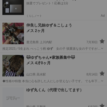
抽選でプレゼント！応募は1分
Ad
くらしノート
仲良し兄妹ゆず＆こしょう
メス 2ヶ月
鹿児島県 上川内駅
7月30日
推定2023／5生まれ べっこう柄
ゆず
女の子 慎重派な女の子ですが慣
れると…
鹿児島
薩摩川内市
上川内駅
猫
ゆず
🐱ゆずちゃん♥︎︎家族募集中🐱
メス 4才0ヶ月
山口県 高水駅
8月14日
◆性格や特徴 本当に心を許した人にしか甘えない子です。 でも年下の
子には優しく出ないお乳を吸わせてくれて 毛繕いをしてやってくれて
山口
周南市
高水駅
猫
ゆず
ゆず丸くん（代理で出してます）
いました。 ◆健康状態 大きな病気も今までしたことありません。 ◆
その他 質問等､受け付...
岡山県 玉野市
6月3日