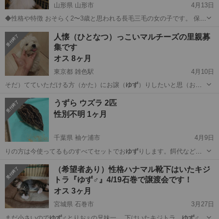
山形県 山形市
4月13日
◆性格や特徴 おそらく2〜3歳と思われる長毛三毛の女の子です。 保護
当初はとても怖がっているようでしたが、今では人に撫でられるのが
山形
山形市
猫
有無
人懐（ひとなつ）っこいマルチーズの里親募
大好きです。 ◆健康状態 初期診療済み 体内外駆虫済み 猫エイズ・白
集です
血病共に陰性 不妊手術済...
オス 8ヶ月
東京都 雑色駅
4月10日
そだ）てていただける方（かた）にお譲（
ゆず
）りしたいと思（お
も）っています。 最…
東京
大田区
雑色駅
その他
マルチーズ
うずら ウズラ 2匹
性別不明 1ヶ月
千葉県 袖ケ浦市
4月9日
りの方は今使ってるものすべてセットでお
ゆず
りします。餌代なども
あまりかからず飼い…
千葉
袖ケ浦市
その他
うずら
（希望者あり）性格ハナマル靴下はいたキジ
トラ『ゆず♂』4/19石巻で譲渡会です！
オス 3ヶ月
宮城県 石巻市
3月27日
まだ小さいので
ゆず
♂とりお♀の兄妹一… 下はいたキジトラ
ゆず
♂