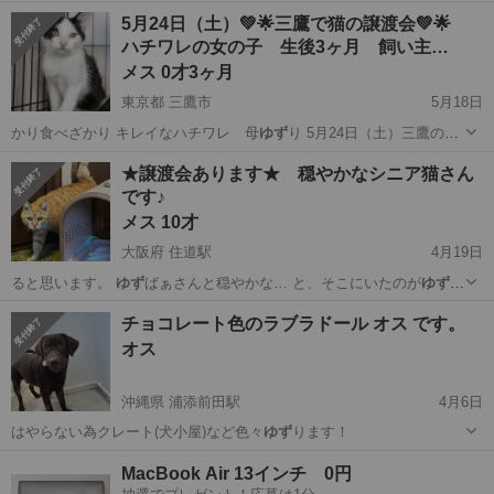
て…
沖縄
那覇市
猫
美人
5月24日（土）💚🌟三鷹で猫の譲渡会💚🌟
ハチワレの女の子 生後3ヶ月 飼い主…
メス 0才3ヶ月
東京都 三鷹市
5月18日
かり食べざかり キレイなハチワレ 母
ゆず
り 5月24日（土）三鷹の譲
渡会…
東京
三鷹市
猫
ハチワレ
★譲渡会あります★ 穏やかなシニア猫さん
です♪
メス 10才
大阪府 住道駅
4月19日
ると思います。
ゆず
ばぁさんと穏やかな… と、そこにいたのが
ゆず
ば
ぁさんでした。 …
大阪
大東市
住道駅
猫
ゆず
チョコレート色のラブラドール オス です。
オス
沖縄県 浦添前田駅
4月6日
はやらない為クレート(犬小屋)など色々
ゆず
ります！
沖縄
浦添市
浦添前田駅
ラブラドール
チョコレート色
MacBook Air 13インチ 0円