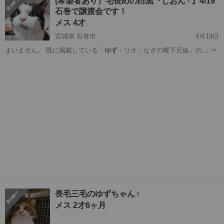
(希望者あり）毛長めの白黒『しおん♀』4/19
ラリアの薬投与済。 生後2ヶ月ほど。異常なく、元気です。 ワクチン
石巻で譲渡会です！
も投与する予定です。 ...
メス 4才
宮城県 石巻市
4月14日
まいません。 既に掲載している「
ゆず
・リオ・なぎの靴下兄妹」のお
母さんです…
宮城
石巻市
猫
性格
長毛三毛のゆずちゃん♀
メス 2才6ヶ月