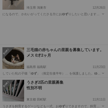
埼玉県 鴻巣市
12月26日
になるので、かわいがってくださる方にお
ゆず
りしたいと思います。
埼玉県や周辺までは…
埼玉
鴻巣市
その他
性格
三毛猫の赤ちゃんの里親を募集しています。
メス 0才2ヶ月
福島県 福島駅
11月23日
していた牝の子猫「
ゆず
」（推定生後半年）… を保護しました。
ゆず
は妊娠していました… きませんでした。「
ゆず
」は病気に苦しみな…
福島
福島市
福島駅
猫
ゆず
うさぎ2匹の里親募集
性別不明
東京都 田町駅
11月11日
うさぎを飼育するゲージなども一式、お
ゆず
りできますので、飼育用