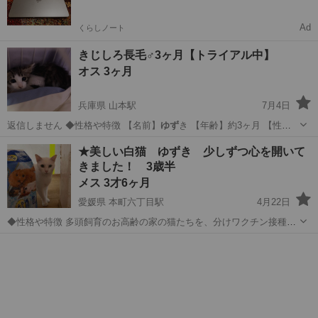
Ad
くらしノート
きじしろ長毛♂3ヶ月【トライアル中】
オス 3ヶ月
兵庫県 山本駅
7月4日
返信しません ◆性格や特徴 【名前】
ゆず
き 【年齢】約3ヶ月 【性
別】オス …
兵庫
宝塚市
山本駅
猫
有無
★美しい白猫 ゆずき 少しずつ心を開いて
きました！ 3歳半
メス 3才6ヶ月
愛媛県 本町六丁目駅
4月22日
◆性格や特徴 多頭飼育のお高齢の家の猫たちを、分けワクチン接種、
ケアを しています。 ケージから多頭へと白猫は誇りが高いので遠慮と
愛媛
松山市
本町六丁目駅
猫
いうか 孤独を好みます。 それでも少しずつ心を開いて人間を見るよう
になりまし...