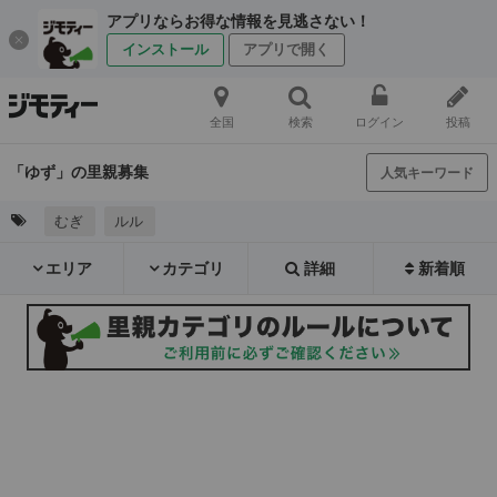
アプリならお得な情報を見逃さない！
インストール
アプリで開く
全国
検索
ログイン
投稿
「ゆず」の里親募集
人気キーワード
むぎ
ルル
エリア
カテゴリ
詳細
新着順