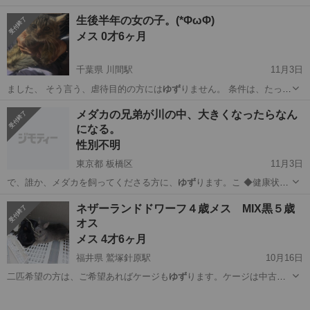
のものは揃える必…
東京
港区
田町駅
その他
うさぎ
生後半年の女の子。(*ΦωΦ)
メス 0才6ヶ月
千葉県 川間駅
11月3日
ました、 そう言う、虐待目的の方には
ゆず
りません。 条件は、たった
3つだ…
千葉
野田市
川間駅
猫
タイミング
メダカの兄弟が川の中、大きくなったらなん
になる。
性別不明
東京都 板橋区
11月3日
で、誰か、メダカを飼ってくださる方に、
ゆず
ります。こ ◆健康状態
健康状態は、…
東京
板橋区
その他
メダカ
ネザーランドドワーフ４歳メス MIX黒５歳
オス
メス 4才6ヶ月
福井県 鷲塚針原駅
10月16日
二匹希望の方は、ご希望あればケージも
ゆず
ります。ケージは中古品
であることをご了…
福井
福井市
鷲塚針原駅
その他
ネザーランドドワーフ