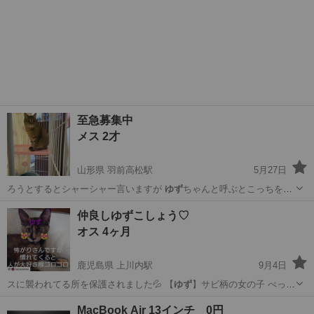
至急募集中
メス 2才
山形県 羽前高松駅
5月27日
ろうとするとシャーシャー言いますが
ゆず
ちゃんと呼ぶとこっちを見
てくれます！ …
山形
寒河江市
羽前高松駅
猫
募集中
仲良しゆずこしょう♡
オス 4ヶ月
鹿児島県 上川内駅
9月4日
スに襲われてる所を保護されました💦 【
ゆず
】サビ柄の女の子 べっ甲
柄とも呼ばれる…
鹿児島
薩摩川内市
上川内駅
猫
カラス
MacBook Air 13インチ 0円