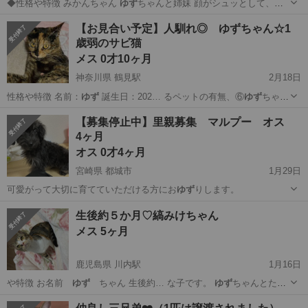
◆性格や特徴 みかんちゃん
ゆず
ちゃんと姉妹 顔がシュッとして、全
体…
大阪
高槻市
高槻駅
猫
有無
【お見合い予定】人馴れ◎ ゆずちゃん☆1
歳弱のサビ猫
メス 0才10ヶ月
神奈川県 鶴見駅
2月18日
性格や特徴 名前：
ゆず
誕生日：202… るペットの有無、⑥
ゆず
ちゃん
を希望する理…
神奈川
横浜市
鶴見駅
猫
ワクチン
【募集停止中】里親募集 マルプー オス
4ヶ月
オス 0才4ヶ月
宮崎県 都城市
1月29日
可愛がって大切に育てていただける方にお
ゆず
りします。
宮崎
都城市
その他
マルプー
生後約５か月♡縞みけちゃん
メス 5ヶ月
鹿児島県 川内駅
1月16日
や特徴 お名前
ゆず
ちゃん 生後約… な子です。
ゆず
ちゃんとたく
さん遊…
鹿児島
薩摩川内市
川内駅
猫
ゆず