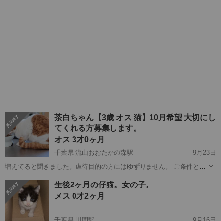
茶白ちゃん【3歳 オス 猫】10月希望 大切にし
てくれる方募集します。
オス 3才0ヶ月
千葉県 流山おおたかの森駅
9月23日
増えてると聞きました。虐待目的の方には
ゆず
りません。 ご条件とし
て、大切に…
千葉
流山市
流山おおたかの森駅
猫
3歳
生後2ヶ月の仔猫。女の子。
メス 0才2ヶ月
千葉県 川間駅
9月16日