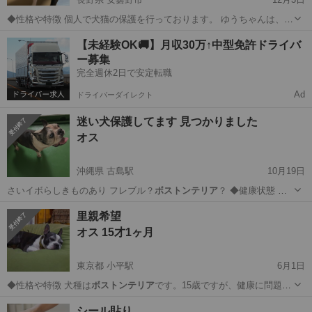
◆性格や特徴 個人で犬猫の保護を行っております。 ゆうちゃんは、尻
尾ブンブンの甘えん坊！呼んだら飛んできます。人見知りなし。 優し
長野
安曇野市
犬
ボストンテリア
【未経験OK🚚】月収30万↑中型免許ドライバ
い子で先住犬猫ちゃんがいても問題なし。 ◆健康状態 少し痩せてます
ー募集
が、食欲旺盛です。 右目が...
完全週休2日で安定転職
Ad
ドライバーダイレクト
迷い犬保護してます 見つかりました
オス
沖縄県 古島駅
10月19日
さいイボらしきものあり フレブル？
ボストンテリア
？ ◆健康状態 健
康 ◆その他…
沖縄
浦添市
古島駅
犬
里親希望
オス 15才1ヶ月
東京都 小平駅
6月1日
◆性格や特徴 犬種は
ボストンテリア
です。15歳ですが、健康に問題は
あ…
東京
東久留米市
小平駅
その他
性格
シール貼り