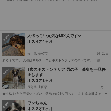
その他 ブリーダーからの保護犬です。我が子にアレルギーが出てしま
東京
江東区
その他
ボストンテリア
ったので、代わりに大切に飼って頂ける人を探しています。
人懐っこい元気なMIX犬です✨
オス 4才4ヶ月
香川県 高松市
9月26日
ある子です。 犬種はマルチーズと
ボストンテリア
のMIXです。 年齢:4
歳 ◆…
香川
高松市
その他
MIX
1歳のボストンテリア 男の子---募集を一旦停
止します
オス 1才1ヶ月
長野県 上田駅
9月6日
◆性格や特徴 元気いっぱい、散歩では跳ね回っています 食欲旺盛で、
でっかい💩をしますが、下痢や便秘等は一度もありません 毎日快眠快
長野
上田市
上田駅
その他
フレブル
ワンちゃん
便の健康優良犬です 食事の準備を始めるとケージの中でジャンプしな
オス 8才7ヶ月
がらお利口に待ってます お座り...