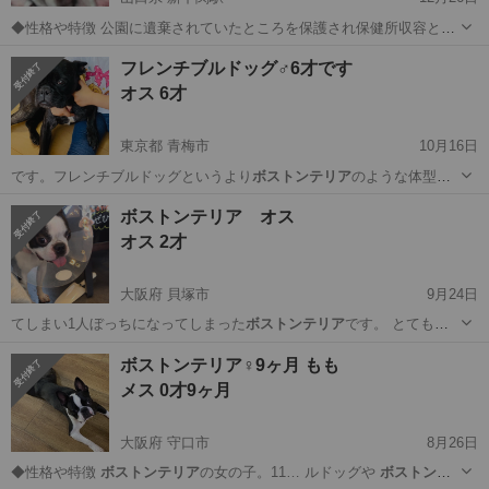
◆性格や特徴 公園に遺棄されていたところを保護され保健所収容とな
りました。保健所収容中に貼り紙して探しましたが飼い主さんが期限
山口
下関市
新下関駅
犬
ボストンテリア
フレンチブルドッグ♂6才です
までに名乗り出てくることはなかったです。 とても人懐っこく、威嚇
オス 6才
も吠えもありません。 吠え...
東京都 青梅市
10月16日
です。フレンチブルドッグというより
ボストンテリア
のような体型。
ワクチンは毎年必ず打…
東京
青梅市
その他
フレンチブルドッグ
ボストンテリア オス
オス 2才
大阪府 貝塚市
9月24日
てしまい1人ぼっちになってしまった
ボストンテリア
です。 とても可
愛いがられて育っ…
大阪
貝塚市
その他
ボストンテリア
ボストンテリア♀9ヶ月 もも
メス 0才9ヶ月
大阪府 守口市
8月26日
◆性格や特徴
ボストンテリア
の女の子。11… ルドッグや
ボストンテ