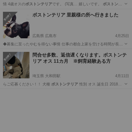
情 4歳オスの
ボストンテリア
です。 (写真… 嬉しいです。
ボストンテ
リア
の家族として可…
宮城
仙台市
泉中央駅
その他
ボストンテリア 里親様の所へ行きました
広島県 広島市
4月25日
◆募集に至ったやむを得ない事情 仕事の都合上家を空ける時間が長
く、お世話が困難になってしまいました。 ◆性格や特徴 明るく活発で
広島
広島市
犬
問合せ多数、返信遅くなります。ボストンテ
人が大好きです。 ◆健康状態 健康 ◆ワクチンの接種、去勢手術の有
リア オス 11カ月 ※飼育経験ある方
無 ワクチン接種済み、...
埼玉県 大和田駅
4月11日
らご応募ください！！ 犬種
ボストンテリア
性別 オス 誕生日 2018…
埼玉
さいたま市
大和田駅
犬