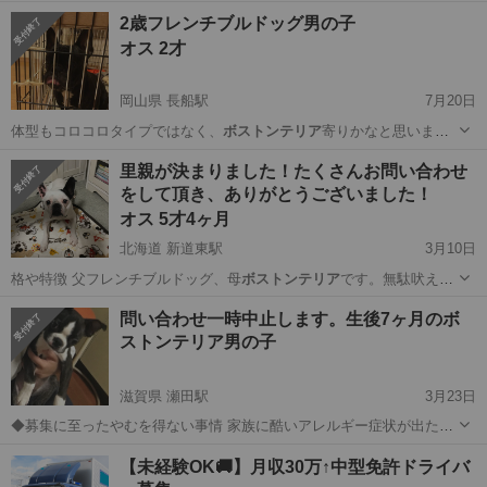
リア
、パグなど鼻ぺ…
大阪
守口市
その他
ボストンテリア
2歳フレンチブルドッグ男の子
オス 2才
岡山県 長船駅
7月20日
体型もコロコロタイプではなく、
ボストンテリア
寄りかなと思いま
す。 ジャンプ力…
岡山
瀬戸内市
長船駅
その他
大型犬
里親が決まりました！たくさんお問い合わせ
をして頂き、ありがとうございました！
オス 5才4ヶ月
北海道 新道東駅
3月10日
格や特徴 父フレンチブルドッグ、母
ボストンテリア
です。無駄吠えは
しません。温厚で臆…
北海道
札幌市
新道東駅
その他
ミックス犬
問い合わせ一時中止します。生後7ヶ月のボ
ストンテリア男の子
滋賀県 瀬田駅
3月23日
◆募集に至ったやむを得ない事情 家族に酷いアレルギー症状が出たた
めやむを得なく里親に出す決断を致しました。 ◆性格や特徴 活発でお
滋賀
大津市
瀬田駅
犬
ボストンテリア
【未経験OK🚚】月収30万↑中型免許ドライバ
散歩大好きです。誰にでもフレンドリーですが、唯一犬が嫌いな方と