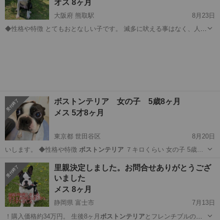
オス 8ヶ月
大阪府 熊取駅
8月23日
◆性格や特徴 とてもおとなしい子です。 滅多に吠える事はなく、人と
遊ぶ事が大好きです！ 人懐っこい性格で、座っているとすぐ上に乗り
大阪
泉南郡
熊取駅
その他
性格
にきます！ 約半年前にペットショップから引き取ったのですが想像以
上に体が大きく、3歳の子ども...
ボストンテリア 女の子 5歳8ヶ月
メス 5才8ヶ月
東京都 世田谷区
8月20日
いします。 ◆性格や特徴
ボストンテリア
７キロくらい 女の子 5歳…
東京
世田谷区
その他
ボストンテリア
里親決定しました。お問合せありがとうござ
いました
メス 8ヶ月
静岡県 富士市
7月13日
！購入価格約34万円。 生後8ヶ月
ボストンテリア
とフレンチブルのハ