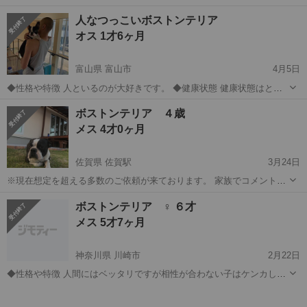
ーフ犬です。体力…
静岡
富士市
その他
ボストンテリア
人なつっこいボストンテリア
オス 1才6ヶ月
富山県 富山市
4月5日
◆性格や特徴 人といるのが大好きです。 ◆健康状態 健康状態はとっ
ても良好です。 ◆その他 自営業の仕事場で飼っていたのですが、一人
富山
富山市
その他
ボストンテリア
ボストンテリア ４歳
にされると吠えてしまい、仕事にならず、自宅で飼うことも検討した
メス 4才0ヶ月
のですが、妻...
佐賀県 佐賀駅
3月24日
※現在想定を超える多数のご依頼が来ております。 家族でコメント
等、総合的に判断させて頂き、ご連絡させて頂きたいと思いますの
佐賀
佐賀市
佐賀駅
その他
ボストンテリア
ボストンテリア ♀ ６才
で、よろしくお願いします。 ◆性格や特徴 ボール遊び好き 甘えん坊
メス 5才7ヶ月
◆健康状態 活...
神奈川県 川崎市
2月22日
◆性格や特徴 人間にはベッタリですが相性が合わない子はケンカしま
す 一頭飼いが出来る方を探してます ◆健康状態 出産経験有り 健康
神奈川
川崎市
犬
ボストンテリア
状態は良いのですが鼻腔が狭いので注意が必要です ◆その他