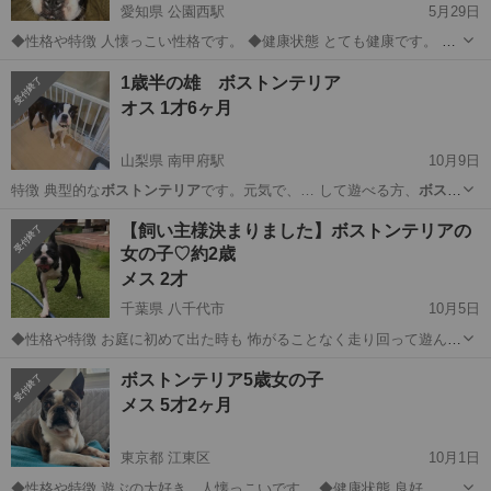
愛知県 公園西駅
5月29日
◆性格や特徴 人懐っこい性格です。 ◆健康状態 とても健康です。 ◆
その他
愛知
長久手市
公園西駅
その他
ボストンテリア
1歳半の雄 ボストンテリア
オス 1才6ヶ月
山梨県 南甲府駅
10月9日
特徴 典型的な
ボストンテリア
です。元気で、… して遊べる方、
ボスト
ンテリア
を飼っている方…
山梨
笛吹市
南甲府駅
その他
ボストンテリア
【飼い主様決まりました】ボストンテリアの
女の子♡約2歳
メス 2才
千葉県 八千代市
10月5日
◆性格や特徴 お庭に初めて出た時も 怖がることなく走り回って遊んで
いました！ また人も怖がらずにぺろぺろ舐めてくれて 私とあそぼう🥺
千葉
八千代市
犬
ワクチン
ボストンテリア5歳女の子
とやってくるので、 たくさん遊んであげてください！！ ◆健康状態
メス 5才2ヶ月
心臓の音など14項目検...
東京都 江東区
10月1日
◆性格や特徴 遊ぶの大好き。人懐っこいです。 ◆健康状態 良好。 ◆