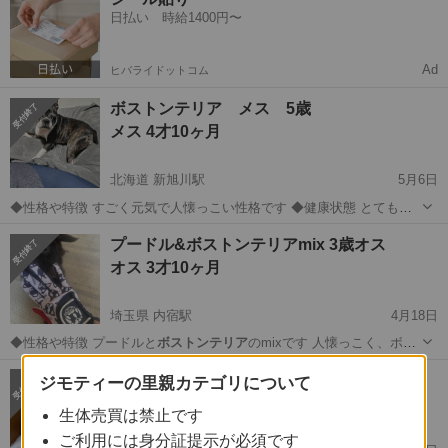
日払い 時給1400円〜
Ad
ヒバライドットコム
ボストンテリア メス 5歳
メス 4才10ヶ月
北海道 新旭川駅
5月6日
◆性格や特徴 すごく元気で人懐っこい性格です ◆健康状態 とても健
康ですが肌トラブルの多い犬種です シャンプー後は少しフケがでます
北海道
旭川市
新旭川駅
その他
ボストンテリア
プードル&ボストンテリアmix 3歳オス
◆その他 多少の吠えあります ペットゲージ、給水機等嫌でなければそ
オス 3才10ヶ月
のままお渡し可能にな...
埼玉県 内宿駅
4月18日
◆性格や特徴 プードルと
ボストンテリア
のmixです 人懐っこく、ボー
ル遊…
埼玉
北足立郡
内宿駅
その他
ボストンテリア
ボストンテリア7歳メス
ジモティーの里親カテゴリについて
メス 7才
生体売買は禁止です
ご利用には身分証提示が必須です