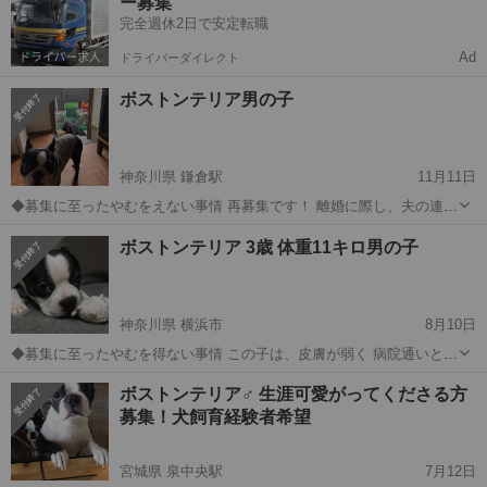
ー募集
薬物をしている方には凄く唸りま...
完全週休2日で安定転職
Ad
ドライバーダイレクト
ボストンテリア男の子
神奈川県 鎌倉駅
11月11日
◆募集に至ったやむをえない事情 再募集です！ 離婚に際し、夫の連れ
子だった子を置いていってしまいました。 私自身が飼ってあげられれ
神奈川
鎌倉市
鎌倉駅
その他
ボストンテリア 3歳 体重11キロ男の子
ば良いのですが、 どうしても状況が許しませんで、 どなたか可愛がっ
て頂ければ幸いです...
神奈川県 横浜市
8月10日
◆募集に至ったやむを得ない事情 この子は、皮膚が弱く 病院通いと
今は 飲み薬、シャンプーを週一回は、しないといけない状態です。 あ
神奈川
横浜市
その他
ボストンテリア♂ 生涯可愛がってくださる方
る程度良くなれば、月一のシャンプーで大丈夫かと思います。 お近く
募集！犬飼育経験者希望
の獣医さんと相談して頂きたい...
宮城県 泉中央駅
7月12日