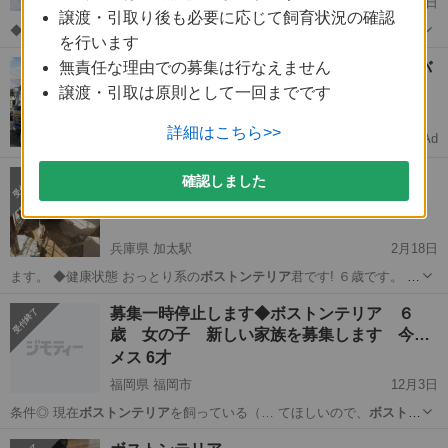
大阪府 岡田浦駅
3月5日
譲渡・引取り後も必要に応じて飼育状況の確認
◆性格や特徴 人懐っこくておとなしい性格のドゥルちゃん ◆健康状態
を行います
現段階では良好。 簡単な健康診断済み 飼い主さん不在確認済み。 ◆
大阪
泉南市
岡田浦駅
その他
ワクチン
無責任な理由での募集は行なえません
【未経験OK🚚】月収30万↑中型免許ドライバ
その他 最後までしっかり読んで、全て納得、理解した上ご連絡お待ち
ー募集
しております。 里親...
譲渡・引取は原則として一回までです
完全週休2日で安定転職
詳細はこちら>>
Ad
ドライバーダイレクト
ボストンテリアの男の子です
確認しました
オス 6才6ヶ月
兵庫県 加太駅
2月18日
ます。 ◆健康状態 おっとり系の
ボストンテリア
君です! ６歳です。 健
康状態は良…
兵庫
南あわじ市
加太駅
その他
ボストンテリア
募集一時停止します◆ボストンテリア ６
歳 女の子 新しい家族を募集します 今
ま…
メス 6才
福岡県 福岡市
12月3日
条件◎ 現在
ボストンテリア
を飼っている（… てほしいので、
ボストン
テリア
の性格の理解が…
福岡
福岡市
その他
ボストンテリア