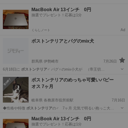
MacBook Air 13インチ 0円
抽選でプレゼント！応募は1分
Ad
くらしノート
ボストンテリアとパグのmix犬
群馬県 伊勢崎市
7月26日
6月18日に
ボストンテリア
♂ パグ♀のmix小犬が （帝王切…
群馬
伊勢崎市
その他
ボストンテリア
ボストンテリアのめっちゃ可愛いパピー
オス 7ヶ月
岐阜県 各務原市役所前駅
7月16日
◆性格や特徴
ボストンテリア
の♂ 7ヶ月 元気で明るい抱っこ大…
岐阜
各務原市
各務原市役所前駅
その他
MacBook Air 13インチ 0円
抽選でプレゼント！応募は1分
ボストンテリア