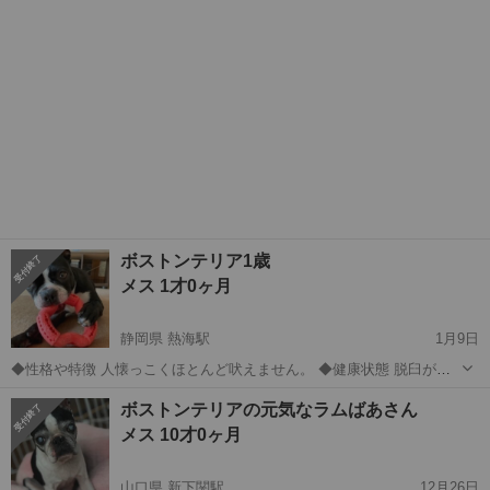
ボストンテリア1歳
メス 1才0ヶ月
静岡県 熱海駅
1月9日
◆性格や特徴 人懐っこくほとんど吠えません。 ◆健康状態 脱臼があ
りますが基本的にはすぐ元に戻ります。 ◆その他 人懐っこくほとんど
静岡
掛川市
熱海駅
その他
ボストンテリア
ボストンテリアの元気なラムばあさん
吠えません。
メス 10才0ヶ月
山口県 新下関駅
12月26日