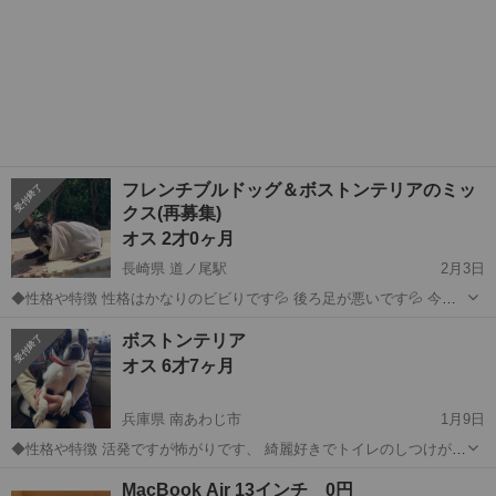
フレンチブルドッグ＆ボストンテリアのミッ
クス(再募集)
オス 2才0ヶ月
長崎県 道ノ尾駅
2月3日
◆性格や特徴 性格はかなりのビビりです💦 後ろ足が悪いです💦 今ト
イレトレーニングとお散歩の練習中の為躾をお願いしております。 ご
長崎
長崎市
道ノ尾駅
その他
後ろ足
ボストンテリア
飯のマテは出来ますが後ろ足が悪い為ちゃんと座ることが出来ないで
オス 6才7ヶ月
す。 2024,０２，１４生まれ...
兵庫県 南あわじ市
1月9日
◆性格や特徴 活発ですが怖がりです、 綺麗好きでトイレのしつけが出
来ています ◆健康状態 良好 ◆その他 自宅での飼育 多頭飼いには不向
兵庫
南あわじ市
その他
ボストンテリア
MacBook Air 13インチ 0円
き