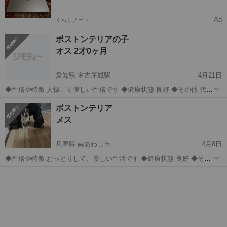
Ad
くらしノート
ボストンテリアの子
オス 2才0ヶ月
愛知県 名古屋城駅
4月21日
◆性格や特徴 人懐こく優しい性格です ◆健康状態 良好 ◆その他 代理
です とても大切に育てて来ましたが生活の変化によりどうしても一緒
愛知
名古屋市
名古屋城駅
その他
ボストンテリア
ボストンテリア
に住む事ができなくなり、苦渋の決断で泣く泣くどなたかに託す事に
メス
しました...
兵庫県 南あわじ市
4月8日
◆性格や特徴 おっとりして、優しい生活です ◆健康状態 良好 ◆その
他 散歩１日一度と、屋内飼育が可能なかた、終身まで飼育して頂けれ
兵庫
南あわじ市
犬
ボストンテリア
るご家族を希望します