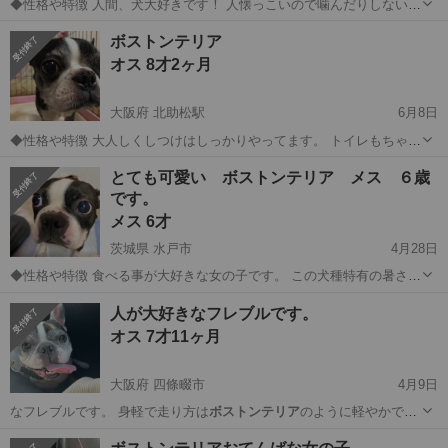
◆性格や特徴 人間、犬大好きです！ 人懐っこいので噛んだりしないで
す。 ◆健康状態 どこも異常なく健康です。 ◆その他 秋に出産を控え
愛知
刈谷市
一ツ木駅
その他
ボストンテリア
ボストンテリア
ていて赤ちゃんと犬の生活が 厳しい為新しい家族として可愛がってく
オス 8才2ヶ月
れる 里親さん募集し...
大阪府 北助松駅
6月8日
◆性格や特徴 大人しくしつけはしっかりやってます。 トイレもちゃん
とします！ ◆健康状態 良い ◆その他 引っ越し先で、ペット飼えなく
大阪
和泉市
北助松駅
その他
ボストンテリア
とても可愛い ボストンテリア メス ６歳
なったため里親さん、募集してます
です。
メス 6才
茨城県 水戸市
4月28日
◆性格や特徴 食べる事が大好きな女の子です。 この犬種特有の暑さ寒
さには弱いです。 ずっと一緒に生活していくつもりでしたが、家族に
茨城
水戸市
犬
ボストンテリア
人が大好きなフレブルです。
アレルギーが出てしまい同じ空間で生活ができなくなり泣く泣く投稿
オス 7才11ヶ月
しました。 ◆健康状態 良好...
大阪府 四條畷市
4月9日
なフレブルです。 身軽で走り方は
ボストンテリア
のように軽やかで散
歩が大好きです。…
大阪
四條畷市
その他
フレブル