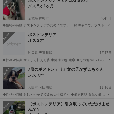
ボストンテリアおてんばな女の子
メス 5才1ヶ月
茨城県 神栖市
2月3日
◆性格や特徴
ボストンテリア
の女の子です。… 約10キロで、
ボストン
テリア
の中では体格が…
茨城
神栖市
その他
ボストンテリア
ボストンテリア
オス 3才
静岡県 天竜川駅
1月17日
◆性格や特徴 大人しく甘えん坊 ◆健康状態 健康 ◆その他 飼い主の病
気が酷くなり、飼うに困難になったため譲渡を家族と相談し決めまし
静岡
浜松市
天竜川駅
その他
ボストンテリア
7歳のボストンテリア女の子かずこちゃん
た。 条件は先住犬がいない方
メス 7才
大阪府 岡田浦駅
11月6日
◆性格や特徴 おしとやかで控えめな性格です ◆健康状態 簡単な健康
診断済み エサやおやつによって下痢しやすい子です。 ◆その他 飼い
大阪
泉南市
岡田浦駅
その他
ボストンテリア
【ボストンテリア】引き取っていただけませ
主さん不在確認済みです。 トイレトレーニングは一から教えてあげて
んか？
ください ＊譲渡希望...