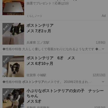
抽選でプレゼント！応募は1分
Ad
くらしノート
ボストンテリア
メス 7才2ヶ月
兵庫県 三ノ宮駅
1月9日
◆性格や特徴 大人しく優しくて母親がわりになれるような犬です ◆健
康状態 良好 ◆その他 自宅での飼育 終身まで大切に飼育を希望します
兵庫
南あわじ市
三ノ宮駅
その他
ボストンテリア
ボストンテリア 6才 メス
メス 6才10ヶ月
佐賀県 小城駅
12月13日
◆性格や特徴
ボストンテリア
のメスです。 2019年2月生まれ…
佐賀
小城市
小城駅
犬
ボストンテリア
小ぶりなボストンテリアの女の子 ナッシー
ちゃん
メス 5才
長野県 安曇野市
12月3日