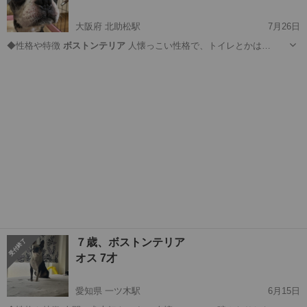
大阪府 北助松駅
7月26日
◆性格や特徴
ボストンテリア
人懐っこい性格で、トイレとかは…
大阪
和泉市
北助松駅
その他
性格
７歳、ボストンテリア
オス 7才
愛知県 一ツ木駅
6月15日