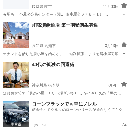
岐阜県 関市
11月30日
★場所
小屋
名公民センター（関… 市
小屋
名９７５－１） …
岐阜
関市
その他
蛸蔵演劇道場 第一期受講生募集
高知県 高知市
3月13日
テナントを借り芝居
小屋
を始める。 … 道路拡張により芝居
小屋
閉鎖。
一旦、実…
高知
高知市
その他
お芝居
40代の孤独の回避術
神奈川県 橋本駅
12月9日
は孤独対策で「男の
小屋
」という場所があり… かイギリスの「男の
小
屋
」「歩きサッカー」…
神奈川
相模原市
橋本駅
空手/他格闘技
居場所
ローンブラックでも車にノレル
信販会社でクルマのローンやリースが通らなくてもクル
マをご利用いただけるサービスがあります！
Ad
（株）ICT