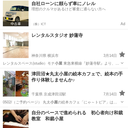
千葉
千葉市
その他
センター
自社ローンに頼らず車にノレル
理想のクルマがあるけど審査に通らない方へ
Ad
（株）ICT
レンタルスタジオ 妙蓮寺
神奈川県 横浜市
3月14日
レンタルスペース(studio）モナ
小屋
東急東横線『妙蓮寺駅』より、
徒…
神奈川
横浜市
その他
小屋
津田沼★丸太小屋の絵本カフェで、絵本の手
作り体験しませんか♪
千葉県 京成津田沼駅
7月14日
0502/（ご予約ページ） 丸太
小屋
の絵本カフェ「にゃ～トピア」は、
木のぬ…
千葉
習志野市
京成津田沼駅
その他
小屋
自分のペースで進められる 初心者向け和裁
教室 和裁小屋