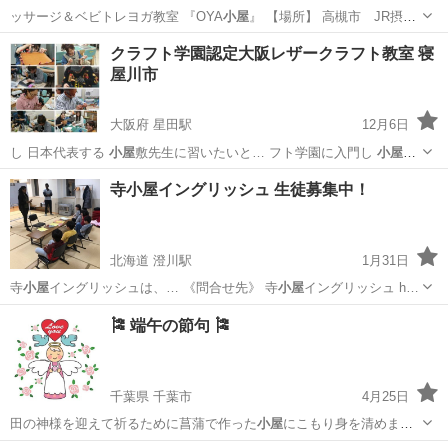
ッサージ＆ベビトレヨガ教室 『OYA
小屋
』 【場所】 高槻市 JR摂
津…
大阪
高槻市
摂津富田駅
その他
ベビトレヨガ
クラフト学園認定大阪レザークラフト教室 寝
屋川市
大阪府 星田駅
12月6日
し 日本代表する
小屋
敷先生に習いたいと… フト学園に入門し
小屋
敷
先生に指導してい…
大阪
寝屋川市
星田駅
レザークラフト
寺小屋イングリッシュ 生徒募集中！
北海道 澄川駅
1月31日
寺
小屋
イングリッシュは、… 《問合せ先》 寺
小屋
イングリッシュ h…
北海道
札幌市
澄川駅
英語
小屋
🎏 端午の節句 🎏
千葉県 千葉市
4月25日
田の神様を迎えて祈るために菖蒲で作った
小屋
にこもり身を清めまし
た。 菖蒲は邪気を…