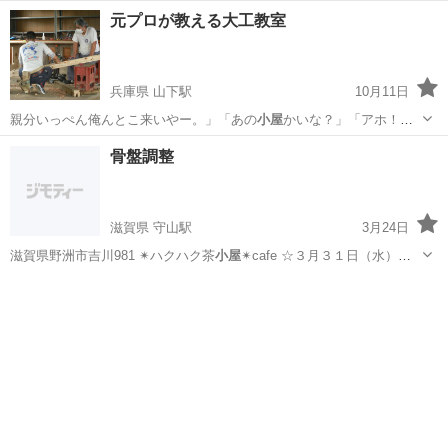
元プロが教える大工教室
兵庫県 山下駅
10月11日
親分いっぺん俺んとこ来いやー。」「あの
小屋
かいな？」「アホ！言
え、一万五千坪のほ…
兵庫
川西市
山下駅
木工
お金
骨盤調整
滋賀県 守山駅
3月24日
滋賀県野洲市吉川981 ✴︎ハクハク茶
小屋
✴︎cafe ☆３月３１日（水）１
２…
滋賀
野洲市
守山駅
体操
骨盤