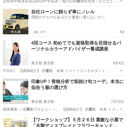
話部④中級者英会話部⑤中学英語～鬼の山
小屋
強化合宿～などなど ③
放課後Ch…
京都
京都市
TOEIC(R)テスト
オンライン
自社ローンに頼らず車にノレル
理想のクルマがあるけど審査に通らない方へ
Ad
（株）ICT
4回コース 初めてでも資格取得を目指せるパ
ーソナルカラーアドバイザー養成講座
東京都 東京駅
9月4日
lT2Oyi） 【講師紹介】
小屋
敷 未来 イメージコンサルタント …
東京
中央区
東京駅
メイク
パーソナルカラー
印象UP！骨格分析で垢抜け旬コーデ。本当に
似合う服の選び方
東京都 東京駅
7月10日
講座概要 ＜
小屋
敷プロより＞ 一… 【講師紹介】
小屋
敷 未来 イメ
ー…
東京
中央区
東京駅
その他
イメージコンサルタント
【ワークショップ】５月２６日 素敵な小屋で
「木製ディスプレイとフラワーキャンド…