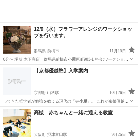
12/9（水）フラワーアレンジのワークショッ
プを行います。
群馬県 前橋市
11月19日
0分〜 場所:木下商店 群馬県前橋市
小屋
原町983-1 料金:ワークショッ
プ…
群馬
前橋市
アートフラワー
クリスマスリース
【京都優越塾】入学案内
京都府 山科駅
10月26日
ってきた哲学者が勉強を教える現代の「寺
小屋
」。 これが京都優越塾
です。 実績…
京都
京都市
山科駅
予備校
数学
高槻 赤ちゃんと一緒に通える教室
大阪府 摂津富田駅
9月25日