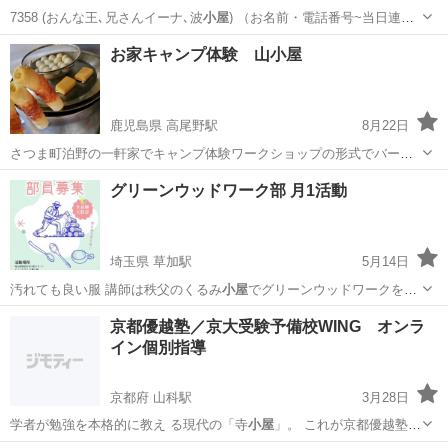
7358 (おんな王､兄さんイーナ､波
小屋
) （お名前・電話番号~当日連絡
用・…
東京
杉並区
荻窪駅
日本文化
文化
お家キャンプ体験 山小屋
鹿児島県 高尾野駅
8月22日
さつま町泊野の一軒家でキャンプ体験ワークショップの形式でバーベ
キュー等を楽しんでいただけます。 ご利用には予約が必要です。 ホー
鹿児島
薩摩郡
高尾野駅
その他
燻製
グリーンウッドワーク部 月1活動
ムページ https://indoor-camping-yamagoya.jimdofree.c...
埼玉県 草加駅
5月14日
汚れても良い服 講師は秩父のくるみ
小屋
でグリーンウッドワークを長
年続けて来ら…
埼玉
草加市
草加駅
木工
電動工具
京都優越塾／京大受験予備校WING オンラ
イン個別指導
京都府 山科駅
3月28日
学者が勉強を本格的に教え る現代の「寺
小屋
」。 これが京都優越塾で
す。 実績…