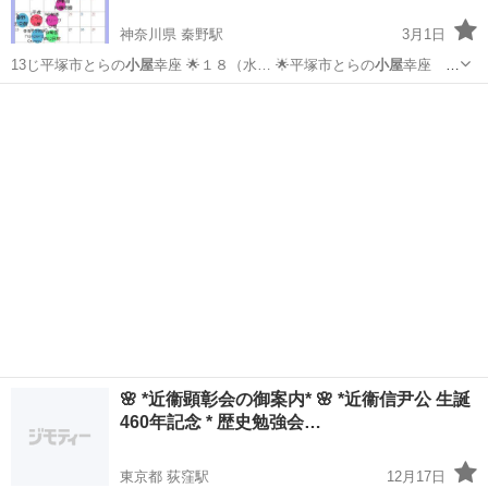
神奈川県 秦野駅
3月1日
13じ平塚市とらの
小屋
幸座 🌟１８（水… 🌟平塚市とらの
小屋
幸座 第
3火曜13…
神奈川
平塚市
秦野駅
ペン字
筆ペン
🌸 *近衞顕彰会の御案内* 🌸 *近衞信尹公 生誕
460年記念 * 歴史勉強会…
東京都 荻窪駅
12月17日