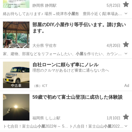
静岡県 静岡駅
5月23日
絡お待ちしております♪ 場所→焼津市
小屋
敷 豊田小近く(駐車場あり)
定員4名…
静岡
焼津市
静岡駅
その他
講座
部屋のDIY,小屋作り等手伝います。請け負い
ます。
大分県 宇佐市
4月20日
家、建物、部屋などをリフォームしたい、
小屋
を作りたい、カウンタ
ー、棚、薪ストーブ…
大分
宇佐市
木工
小屋
自社ローンに頼らず車にノレル
理想のクルマがあるけど審査に通らない方へ
Ad
（株）ICT
59歳で初めて富士山登頂に成功した体験談
福岡県 ししぶ駅
1月10日
ト七合目！富士山山
小屋
2022年～ 5… ト八合目！富士山山
小屋
2022年