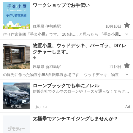
～！ …
福岡
古賀市
ししぶ駅
ウォーキング
YouTube
ワークショップでお手伝い
群馬県 伊勢崎駅
10月18日
作り作家集団『手楽
小屋
』です。 10名以… と思ったら 『手楽
小屋
』
のワークショップ…
群馬
伊勢崎市
伊勢崎駅
その他
小屋
物置小屋、ウッドデッキ、バーゴラ、DIYレ
クチャーします。
岐阜県 新羽島駅
2月8日
の庭先に作った物置
小屋
&自転車置き場です… ウッドデッキ、物置
小
屋
などをDIYで作っ… お持ちの方 物置
小屋
を建てたい バーゴ… ん
岐阜
羽島市
新羽島駅
木工
ローンブラックでも車にノレル
か？ 要らない
小屋
などあれば譲ってく…
信販会社でクルマのローンやリースが通らなくてもクル
マをご利用いただけるサービスがあります！
Ad
（株）ICT
太極拳でアンチエイジングしませんか？