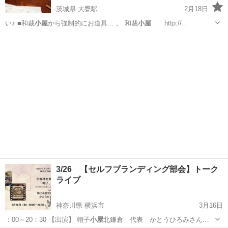
茨城県 大甕駅
2月18日
い♪ ■和裁
小屋
から強制的にお道具… 。 和裁
小屋
http://…
茨城
日立市
大甕駅
和裁
小屋
3/26 【セルフブランディング部会】トーク
ライブ
神奈川県 横浜市
3月16日
：00～20：30 【出演】 帽子
小屋
北鎌倉 代表 かとうひろみさん