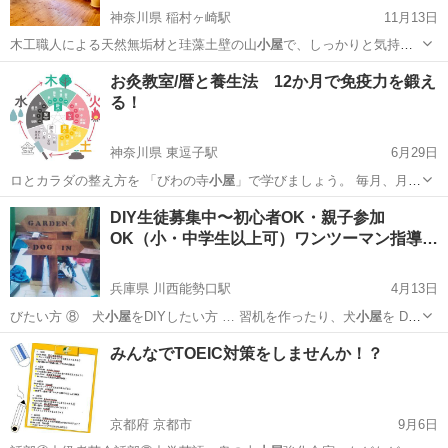
神奈川県 稲村ヶ崎駅
11月13日
木工職人による天然無垢材と珪藻土壁の山
小屋
で、しっかりと気持ち
よく心身を調える少…
神奈川
鎌倉市
稲村ヶ崎駅
ヨガ
どんぐり
お灸教室/暦と養生法 12か月で免疫力を鍛え
る！
神奈川県 東逗子駅
6月29日
ロとカラダの整え方を 「びわの寺
小屋
」で学びましょう。 毎月、月初
め…
神奈川
逗子市
東逗子駅
その他
オンライン
DIY生徒募集中〜初心者OK・親子参加
OK（小・中学生以上可）ワンツーマン指導…
兵庫県 川西能勢口駅
4月13日
びたい方 ⑧ 犬
小屋
をDIYしたい方 … 習机を作ったり、犬
小屋
を DIY
したり… 上級者になれば、山
小屋
をDIYしたり、ウ…
兵庫
川西市
川西能勢口駅
木工
DIY
みんなでTOEIC対策をしませんか！？
京都府 京都市
9月6日