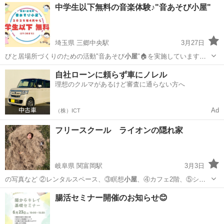
京都
京都市
山科駅
受験
オンライン
中学生以下無料の音楽体験♪"音あそび小屋"
埼玉県 三郷中央駅
3月27日
びと居場所づくりのための活動"音あそび
小屋
"🏠を実施しています。
今までは施設…
埼玉
三郷市
三郷中央駅
ギター
小屋
自社ローンに頼らず車にノレル
理想のクルマがあるけど審査に通らない方へ
Ad
（株）ICT
フリースクール ライオンの隠れ家
岐阜県 関富岡駅
3月3日
の写真など ②レンタルスペース、③瞑想
小屋
、④カフェ2階、⑤シェ
アハウスの部屋⑥…
岐阜
関市
関富岡駅
その他
フリースクール
腸活セミナー開催のお知らせ😊