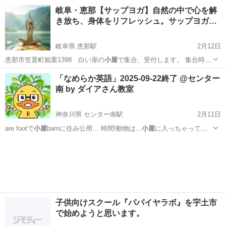
（話し手…
神奈川
横浜市
ものづくり
ひろみ
岐阜・恵那【サップヨガ】自然の中で心を解
き放ち、身体をリフレッシュ。サップヨガ…
岐阜県 恵那駅
2月12日
恵那市笠置町姫栗1398 白い扉の
小屋
で集合、受付します。 集合時間
前にト…
岐阜
恵那市
恵那駅
ヨガ
サップヨガ
「なめらか英語」2025-09-22終了 @センター
南 by ダイアさん教室
神奈川県 センター南駅
2月11日
are footで
小屋
barnに住み公用… 時間!動物は...
小屋
に入っちゃって
た」…
神奈川
横浜市
センター南駅
発音
フォニックス
子供向けスクール『パパイヤラボ』を宇土市
で始めようと思います。