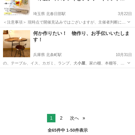
埼玉県 北春日部駅
3月22日
＜注意事項＞ 現時点で開催見込みではございますが、主催者判断によ
り、急遽中止になることがあります。 【コラボ企画】 KURI:KURII ×
埼玉
春日部市
北春日部駅
その他
小屋
何か作りたい！ 物作り、お手伝いいたしま
grande domani 木製ディスプレイとフラワーキャンドルのワー...
す！
兵庫県 北条町駅
10月31日
の、テーブル、イス、カガミ、ランプ、犬
小屋
、家の棚、本棚等、何
か作りたい方は、 …
兵庫
加西市
北条町駅
ステンドグラス
1
2
次へ
全65件中 1-50件表示