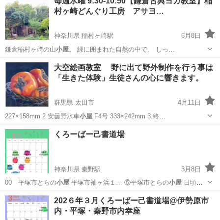
毎週水曜 9:30-10:50【鎌倉古典ヨガ教室】稲
村ヶ崎どんぐり工房 アサヨ…
神奈川県 稲村ヶ崎駅
6月8日
鎌倉稲村ヶ崎の山
小屋
。 緑に囲まれた自然の中で、 しっ…
神奈川
鎌倉市
稲村ヶ崎駅
スポーツ
どんぐり
大空絵画教室 野に出て野外制作を行う事は
「生きた体験」生徒さんの心に響きます。
群馬県 太田市
4月11日
227×158mm 2.安曇野水車
小屋
F4号 333×242mm 3.終…
群馬
太田市
油絵
絵画教室
くろーばー己書道場
神奈川県 秦野駅
3月8日
00 平塚市とらの
小屋
平塚市袖ヶ浜１… ⑤平塚市とらの
小屋
日頃は
温活 テ…
神奈川
秦野市
秦野駅
書道
場所
202６年３月くろーばー己書道場@伊勢原市
内・平塚・秦野市内幸座