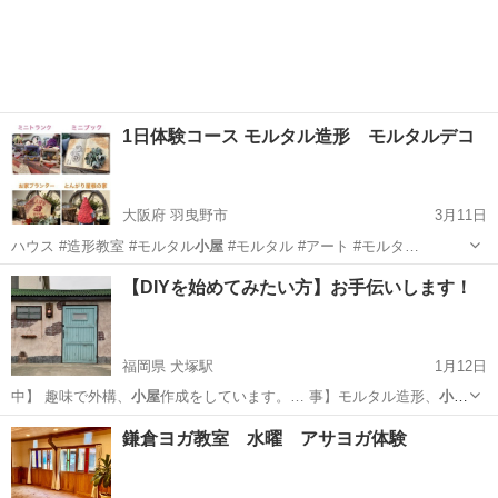
1日体験コース モルタル造形 モルタルデコ
大阪府 羽曳野市
3月11日
ハウス #造形教室 #モルタル
小屋
#モルタル #アート #モルタ…
大阪
羽曳野市
ものづくり
モルタル
【DIYを始めてみたい方】お手伝いします！
福岡県 犬塚駅
1月12日
中】 趣味で外構、
小屋
作成をしています。… 事】モルタル造形、
小屋
作成、外構全般、屋…
福岡
筑後市
犬塚駅
ものづくり
DIY
鎌倉ヨガ教室 水曜 アサヨガ体験