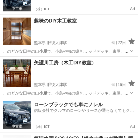
Ad
（株）ICT
趣味のDIY木工教室
熊本県 肥後大津駅
6月22日
、のどかな田舎の山
小屋
で、小鳥や虫の鳴き… ッドデッキ、東屋、
小
屋
、倉庫…etc.木…
熊本
菊池郡
肥後大津駅
木工
工房
矢護川工房（木工DIY教室）
熊本県 肥後大津駅
6月16日
、のどかな田舎の山
小屋
で、小鳥や虫の鳴き… ッドデッキ、東屋、
小
屋
、倉庫…etc.木…
熊本
菊池郡
肥後大津駅
木工
工房
ローンブラックでも車にノレル
信販会社でクルマのローンやリースが通らなくてもクル
マをご利用いただけるサービスがあります！
Ad
（株）ICT