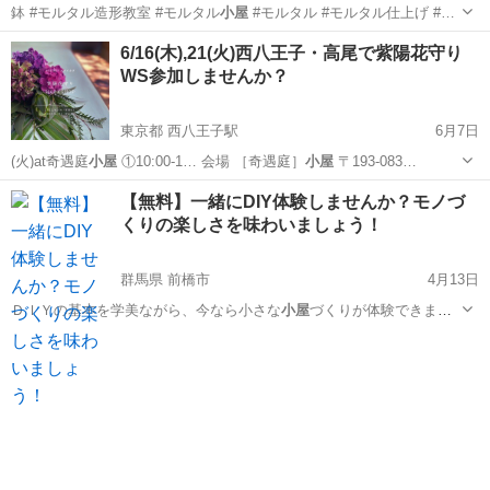
鉢 #モルタル造形教室 #モルタル
小屋
#モルタル #モルタル仕上げ #…
大阪
羽曳野市
デコ
モルタル
6/16(木),21(火)西八王子・高尾で紫陽花守り
WS参加しませんか？
東京都 西八王子駅
6月7日
(火)at奇遇庭
小屋
①10:00-1… 会場 ［奇遇庭］
小屋
〒193-083…
東京
八王子市
西八王子駅
フラワー
ドライフラワー
【無料】一緒にDIY体験しませんか？モノづ
くりの楽しさを味わいましょう！
群馬県 前橋市
4月13日
ＤＩＹの基本を学美ながら、今なら小さな
小屋
づくりが体験できます
よ！！ 親切…
群馬
前橋市
木工
DIY