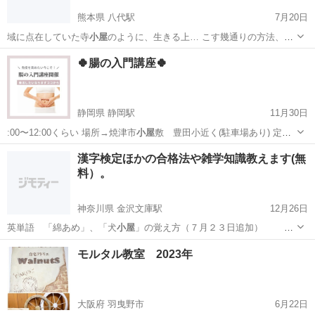
熊本県 八代駅
7月20日
域に点在していた寺
小屋
のように、生きる上… こす幾通りの方法、
小
屋
作り、作物作り、家…
熊本
宇土市
八代駅
その他
小屋
🍀腸の入門講座🍀
静岡県 静岡駅
11月30日
:00〜12:00くらい 場所→焼津市
小屋
敷 豊田小近く(駐車場あり) 定員4
名…
静岡
焼津市
静岡駅
その他
講座
漢字検定ほかの合格法や雑学知識教えます(無
料）。
神奈川県 金沢文庫駅
12月26日
英単語 「綿あめ」、「犬
小屋
」の覚え方（７月２３日追加）
…
神奈川
横浜市
金沢文庫駅
その他
漢字検定
モルタル教室 2023年
大阪府 羽曳野市
6月22日