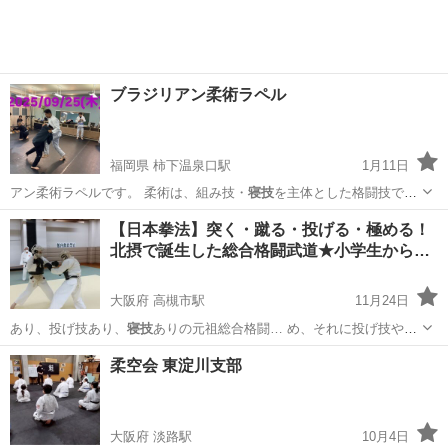
ブラジリアン柔術ラペル
福岡県 柿下温泉口駅
1月11日
アン柔術ラペルです。 柔術は、組み技・
寝技
を主体とした格闘技で
す。 総合格闘技M…
福岡
田川郡
柿下温泉口駅
空手/他格闘技
【日本拳法】突く・蹴る・投げる・極める！
北摂で誕生した総合格闘武道★小学生から…
ブラジリアン柔術
大阪府 高槻市駅
11月24日
あり、投げ技あり、
寝技
ありの元祖総合格闘… め、それに投げ技や
寝
技
などの組技を融合さ…
大阪
高槻市
高槻市駅
空手/他格闘技
日本拳法
柔空会 東淀川支部
大阪府 淡路駅
10月4日