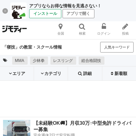
アプリならお得な情報を見逃さない！
インストール
アプリで開く
全国
検索
ログイン
投稿
「寝技」の教室・スクール情報
人気キーワード
MMA
少林拳
レスリング
総合格闘技
エリア
カテゴリ
詳細
新着順
【未経験OK🚚】月収30万↑中型免許ドライバ
ー募集
完全週休2日で安定転職