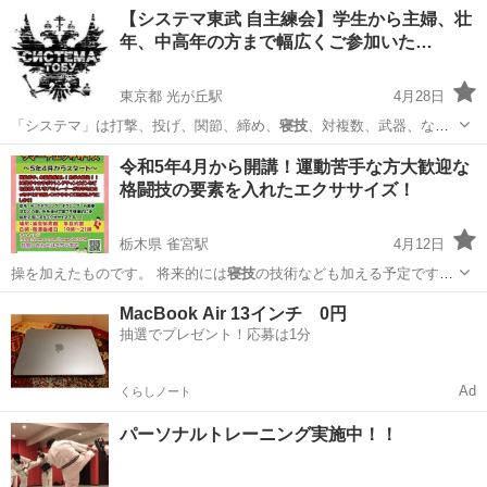
技
に近い競技です。 … る人 ・柔術や
寝技
に興味のある人 …
千葉
松戸市
北松戸駅
空手/他格闘技
グラップリング
【システマ東武 自主練会】学生から主婦、壮
年、中高年の方まで幅広くご参加いた…
東京都 光が丘駅
4月28日
「システマ」は打撃、投げ、関節、締め、
寝技
、対複数、武器、など
のあらゆる状況に対…
東京
練馬区
光が丘駅
空手/他格闘技
システマ
令和5年4月から開講！運動苦手な方大歓迎な
格闘技の要素を入れたエクササイズ！
栃木県 雀宮駅
4月12日
操を加えたものです。 将来的には
寝技
の技術なども加える予定です
が、まずは皆…
栃木
宇都宮市
雀宮駅
空手/他格闘技
格闘技
MacBook Air 13インチ 0円
抽選でプレゼント！応募は1分
Ad
くらしノート
パーソナルトレーニング実施中！！