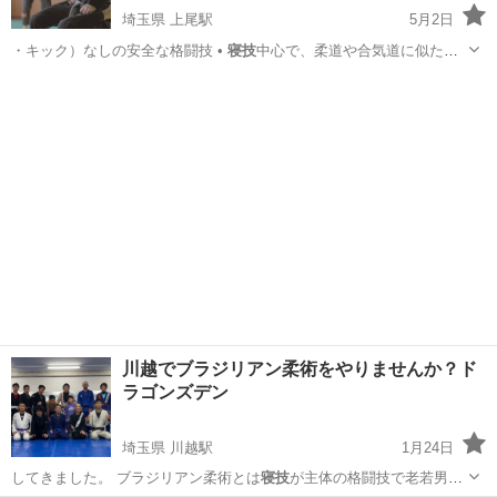
埼玉県 上尾駅
5月2日
・キック）なしの安全な格闘技 •
寝技
中心で、柔道や合気道に似た感
覚 •…
埼玉
上尾市
上尾駅
空手/他格闘技
柔術
川越でブラジリアン柔術をやりませんか？ド
ラゴンズデン
埼玉県 川越駅
1月24日
してきました。 ブラジリアン柔術とは
寝技
が主体の格闘技で老若男女