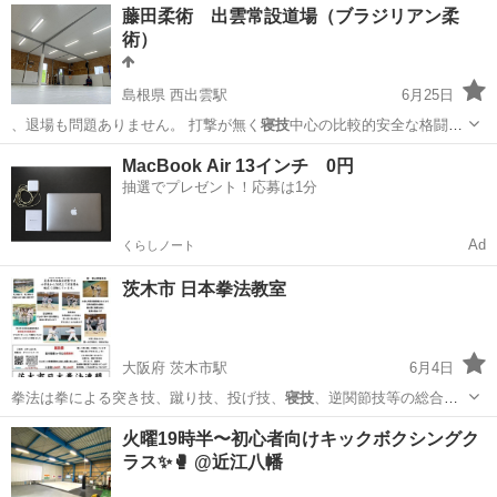
埼玉
草加市
谷塚駅
その他
アクロバット
藤田柔術 出雲常設道場（ブラジリアン柔
術）
島根県 西出雲駅
6月25日
、退場も問題ありません。 打撃が無く
寝技
中心の比較的安全な格闘技
です。 年齢・…
島根
出雲市
西出雲駅
空手/他格闘技
ブラジリアン柔術
MacBook Air 13インチ 0円
抽選でプレゼント！応募は1分
Ad
くらしノート
茨木市 日本拳法教室
大阪府 茨木市駅
6月4日
拳法は拳による突き技、蹴り技、投げ技、
寝技
、逆関節技等の総合格
闘技です。 皆さ…
大阪
茨木市
茨木市駅
空手/他格闘技
日本拳法
火曜19時半〜初心者向けキックボクシングク
ラス✨🥊 @近江八幡