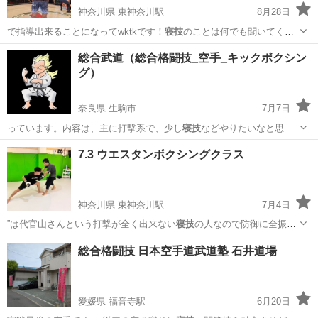
神奈川県 東神奈川駅
8月28日
で指導出来ることになってwktkです！
寝技
のことは何でも聞いてくだ
さい！”りゅう…
神奈川
横浜市
東神奈川駅
空手/他格闘技
総合武道（総合格闘技_空手_キックボクシン
グ）
奈良県 生駒市
7月7日
っています。内容は、主に打撃系で、少し
寝技
などやりたいなと思っ
ています。 基本…
奈良
生駒市
空手/他格闘技
武道
7.3 ウエスタンボクシングクラス
神奈川県 東神奈川駅
7月4日
”は代官山さんという打撃が全く出来ない
寝技
の人なので防御に全振り
した構えをしてた…
神奈川
横浜市
東神奈川駅
空手/他格闘技
格闘技
総合格闘技 日本空手道武道塾 石井道場
愛媛県 福音寺駅
6月20日