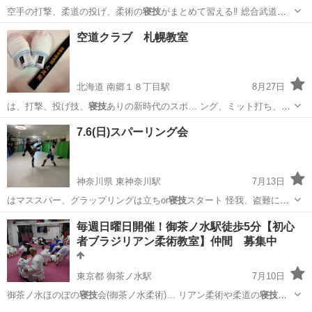
空手の打撃、柔道の投げ、柔術の
寝技
がまとめて習える‼️ 総合武道始
めませ…
大阪
大阪市
淡路駅
空手/他格闘技
武道
空道クラブ 札幌教室
北海道 南郷１８丁目駅
8月27日
は、打撃、投げ技、
寝技
ありの新時代のスポ… ング、ミット打ち、
寝
技
、投げ技の基本動作…
北海道
札幌市
南郷１８丁目駅
空手/他格闘技
空道
7.6(日)スパーリング会
神奈川県 東神奈川駅
7月13日
はマススパー、グラップリングは立ちor
寝技
スタート 怪我、盗難に関
して当ジムは…
神奈川
横浜市
東神奈川駅
空手/他格闘技
毎週日曜日開催！御茶ノ水駅徒歩5分【初心
者ブラジリアン柔術教室】仲間 募集中
グラップリング
東京都 御茶ノ水駅
7月10日
御茶ノ水ほのぼの
寝技
会(御茶ノ水柔術)… リアン柔術や柔道の
寝技
技
術をレッスン …