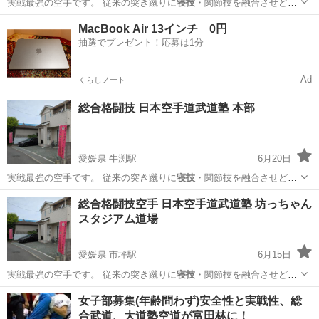
実戦最強の空手です。 従来の突き蹴りに
寝技
・関節技を融合させどん
な相手・状況でも…
愛媛
松山市
福音寺駅
スポーツ
武道
MacBook Air 13インチ 0円
抽選でプレゼント！応募は1分
Ad
くらしノート
総合格闘技 日本空手道武道塾 本部
愛媛県 牛渕駅
6月20日
実戦最強の空手です。 従来の突き蹴りに
寝技
・関節技を融合させどん
な相手・状況でも…
愛媛
東温市
牛渕駅
空手/他格闘技
武道
総合格闘技空手 日本空手道武道塾 坊っちゃん
スタジアム道場
愛媛県 市坪駅
6月15日
実戦最強の空手です。 従来の突き蹴りに
寝技
・関節技を融合させどん
な相手・状況でも…
愛媛
松山市
市坪駅
空手/他格闘技
総合格闘技
女子部募集(年齢問わず)安全性と実戦性、総
合武道、大道塾空道が富田林に！