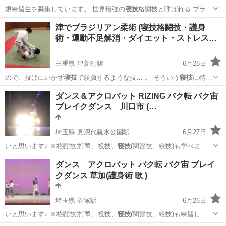
規練習生を募集しています。 世界最強の
寝技
格闘技と呼ばれる ブラジ
リアン柔術をや…
神奈川
大和市
中央林間駅
空手/他格闘技
津でブラジリアン柔術 (寝技格闘技・護身
術・運動不足解消・ダイエット・ストレス…
ブラジリアン柔術
三重県 津新町駅
6月28日
ので、投げにいかず
寝技
で勝負するような技… 。 そういう
寝技
に特化
した競技なの… で、
寝技
のテクニックの多さ… ほどです。
寝技
主体
三重
津市
津新町駅
空手/他格闘技
寝技
ダンス＆アクロバット RIZING バク転 バク宙
なので、ケガな… ブです。まったりと
寝技
を楽しんで練習して…
ブレイクダンス 川口市 (…
埼玉県 見沼代親水公園駅
6月27日
いと思います♪ ※格闘技(打撃、投技、
寝技
(関節技、絞技)も学べま
す。 【Vid…
埼玉
川口市
見沼代親水公園駅
ブレイクダンス
ダンス アクロバット バク転 バク宙 ブレイ
クダンス 草加(護身術 歌 )
アクロバット
埼玉県 谷塚駅
6月26日
いと思います♪ ※格闘技(打撃、投技、
寝技
(関節技、絞技)も練習しま
す。 ※20…