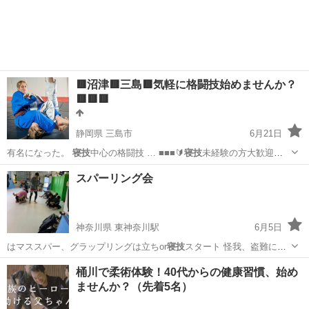
東京
千代田区
御茶ノ水駅
空手/他格闘技
ブラジリアン柔術
🟥沼津🟥三島🟥気軽に格闘技始めませんか？
🟥🟥🟥
静岡県 三島市
6月21日
有名になった。
寝技
中心の格闘技 … ■■■🔰
寝技
未経験の方大歓迎
で…
静岡
三島市
空手/他格闘技
格闘技
スパーリング会
神奈川県 東神奈川駅
6月5日
はマススパー、グラップリングは立ちor
寝技
スタート 怪我、盗難に関
して当ジムは…
神奈川
横浜市
東神奈川駅
空手/他格闘技
桶川で柔術体験！40代からの健康習慣、始め
ませんか？（先着5名）
グラップリング