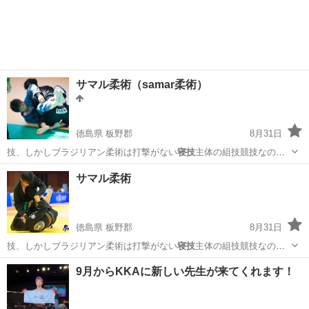
サマル柔術（samar柔術）
徳島県 板野郡
8月31日
技、しかしブラジリアン柔術は打撃がない
寝技
主体の組技競技なので
女性や子供、年齢問…
徳島
板野郡
空手/他格闘技
柔術
サマル柔術
徳島県 板野郡
8月31日
技、しかしブラジリアン柔術は打撃がない
寝技
主体の組技競技なので
女性や子供、年齢問…
徳島
板野郡
その他
9月からKKAに新しい先生が来てくれます！