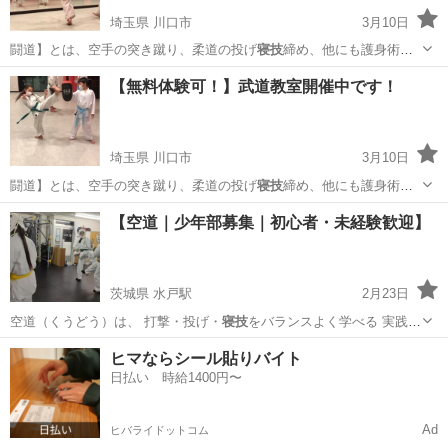
埼玉県 川口市
3月10日
闘道】とは、空手の突き蹴り、柔道の投げ
寝技
締め、他にも護身術や
関節技、さまざまな…
埼玉
川口市
空手/他格闘技
パーソナルトレーニング
【無料体験可！】武道教室開催中です！
埼玉県 川口市
3月10日
闘道】とは、空手の突き蹴り、柔道の投げ
寝技
締め、他にも護身術や
関節技、さまざまな…
埼玉
川口市
空手/他格闘技
武道
【空道｜少年部募集｜初心者・未経験歓迎】
茨城県 水戸駅
2月23日
空道（くうどう）は、 打撃・投げ・
寝技
をバランスよく学べる 実践的
な総合武道…
茨城
水戸市
水戸駅
スポーツ
空道
ヒマならシール貼りバイト
日払い 時給1400円〜
Ad
ヒバライドットコム