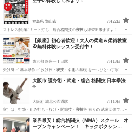
空手の体験してみよう！
福島県 郡山市
7月22日
ストレス解消にミット打ち、総合格闘技の
寝技
も練習出来ますよ！ 少
年部の稽古もし…
福島
郡山市
空手/他格闘技
寝技
【銀座】初心者歓迎！大人の柔道＆柔術教室
🥋無料体験レッスン受付中！
東京都 銀座一丁目駅
7月18日
受け身 ✅ 基本動作 ✅ 投げ技・
寝技
・柔術の基礎 を一つひとつ丁寧
に…
東京
中央区
銀座一丁目駅
空手/他格闘技
柔術
大阪市 護身術・武道・総合 格闘技 日本拳法
大阪府 城北公園通駅
7月10日
室）は、打撃・組み打ち・投げ・関節技・
寝技
等 有りの 武道団体で
す。 …
大阪
大阪市
城北公園通駅
空手/他格闘技
日本拳法
業界最安！総合格闘技（MMA）スクール オ
ープンキャンペーン！ キックボクシン…