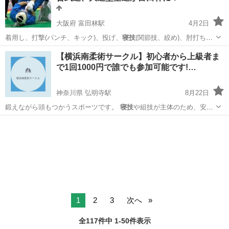
大阪府 富田林駅
4月2日
着用し、打撃(パンチ、キック)、投げ、
寝技
(関節技、絞め)、肘打ち、
頭突き、金的…
大阪
富田林市
富田林駅
空手/他格闘技
武道
【横浜南柔術サークル】初心者から上級者ま
で1回1000円で誰でも参加可能です!…
神奈川県 弘明寺駅
8月22日
鍛えながら頭もつかうスポーツです。
寝技
や組技が主体のため、安全
性が高く、まっ…
神奈川
横浜市
弘明寺駅
空手/他格闘技
サークル
1
2
3
次へ
全117件中 1-50件表示