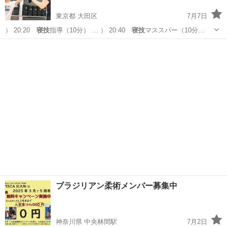
東京都 大田区
7月7日
） 20:20
寝技
指導（10分） … ） 20:40
寝技
マススパー（10分…
東京
大田区
空手/他格闘技
総合格闘技
ブラジリアン柔術メンバー募集中
神奈川県 中央林間駅
7月2日