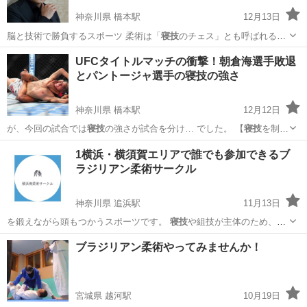
神奈川県 橋本駅
12月13日
脳と技術で勝負するスポーツ 柔術は「
寝技
のチェス」とも呼ばれるほ
ど、頭脳を使う…
神奈川
相模原市
橋本駅
空手/他格闘技
柔術
UFCタイトルマッチの衝撃！朝倉海選手敗退
とパントージャ選手の寝技の強さ
神奈川県 橋本駅
12月12日
が、今回の試合では
寝技
の強さが試合を分け… でした。 【
寝技
を制す
る者が試合を… ージャ選手のように
寝技
を極めたい方 …
神奈川
相模原市
橋本駅
空手/他格闘技
柔術
1横浜・横須賀エリアで誰でも参加できるブ
ラジリアン柔術サークル
神奈川県 追浜駅
11月13日
を鍛えながら頭もつかうスポーツです。
寝技
や組技が主体のため、安
全性が高く、まっ…
神奈川
横須賀市
追浜駅
空手/他格闘技
サークル
ブラジリアン柔術やってみませんか！
宮城県 越河駅
10月19日