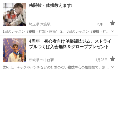
格闘技・体操教えます!
埼玉県 大宮駅
2月6日
1回のレッスン（
寝技
・打撃・体操） 2… 3回のレッスン（
寝技
・打
撃・体操） 7… 5回のレッスン（
寝技
・打撃・体操） 1…
埼玉
さいたま市
大宮駅
空手/他格闘技
格闘技
4周年 初心者向け🔰格闘技ジム、ストライ
プルつくば入会無料＆グローブプレゼント…
茨城県 つくば駅
1月28日
柔術は、キックやパンチなどの打撃のない
寝技
中心の格闘技で、別名
「身体を使うチェス…
茨城
つくば市
つくば駅
空手/他格闘技
格闘技