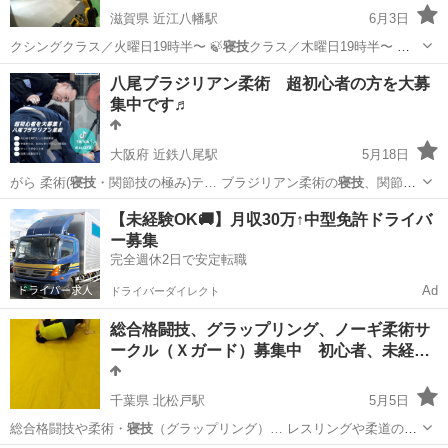
滋賀県 近江八幡駅
6月3日
クシングクラス／火曜日19時半〜 🍃
寝技
クラス／木曜日19時半〜 🌿
柔術クラ…
滋賀
近江八幡市
近江八幡駅
空手/他格闘技
八尾ブラジリアン柔術 超初心者の方を大募
集中です♬
キックボクシング
大阪府 近鉄八尾駅
5月18日
がら 柔術(
寝技
・関節技の極み)テ… ブラジリアン柔術の
寝技
、関節技
を習得出来…
大阪
八尾市
近鉄八尾駅
空手/他格闘技
【未経験OK🚚】月収30万↑中型免許ドライバ
ー募集
ブラジリアン柔術
完全週休2日で安定転職
Ad
ドライバーダイレクト
総合格闘技、グラップリング、ノーギ柔術サ
ークル（Ｘガード）募集中 初心者、未経…
千葉県 北松戸駅
5月5日
総合格闘技や柔術・
寝技
（グラップリング）… レスリングや柔道の
寝