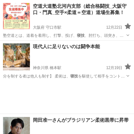
問わずに楽しむ…
埼玉
川越市
川越駅
空手/他格闘技
ブラジリアン柔術
空道大道塾北河内支部（総合格闘技_大阪守
口・門真_空手×柔道＝空道）道場生募集！
大阪府 守口市駅
12月22日
塾空道とは、道着を着用し、打撃、投げ、
寝技
、肘打ち、頭突き、金
的蹴りなどあらゆる…
大阪
守口市
守口市駅
空手/他格闘技
総合格闘技
現代人に足りないのは闘争本能
神奈川県 橋本駅
12月19日
分を制する者は他人も制す】 柔術は、
寝技
を駆使して相手をコントロ
ールする格闘技…
神奈川
相模原市
橋本駅
空手/他格闘技
岡田准一さんがブラジリアン柔術黒帯に昇帯