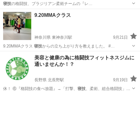
寝技
の格闘技、ブラジリアン柔術チームの『レ…
宮城
白石市
越河駅
空手/他格闘技
ブラジリアン柔術
9.20MMAクラス
神奈川県 東神奈川駅
9月21日
9.20MMAクラス
寝技
からの立ち上がり方を教えました。 #…
神奈川
横浜市
東神奈川駅
空手/他格闘技
MMA
美容と健康の為に格闘技フィットネスジムに
通いませんか！？
長野県 北長野駅
9月19日
休！ ⑥『格闘技の食べ放題』→「打撃、
寝技
、柔術、総合格闘技」な
どあらゆる格闘技…
長野
長野市
北長野駅
その他
格闘技