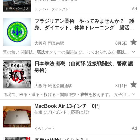
Ad
ドライバーダイレクト
ブラジリアン柔術 やってみませんか？ 護
身、ダイエット、体幹トレーニング 腸活…
大阪府 門真南駅
8月5日
撃の無い 関節技、
寝技
オンリーの格闘技で… っておられる方
寝技
や
りたいねんけど。…
大阪
門真市
門真南駅
空手/他格闘技
ブラジリアン柔術
日本拳法 都島（自衛隊 近接戦闘技、警察 護
身術）
大阪府 城北公園通駅
8月1日
道場で、殴る・蹴る・投げる・関節逆技・
寝技
を教えます。 女子部・
高齢部も有りま…
大阪
大阪市
城北公園通駅
空手/他格闘技
日本拳法
MacBook Air 13インチ 0円
抽選でプレゼント！応募は1分
Ad
くらしノート