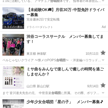
1:15に活動している、 アマチュア
合唱団
体です。 指導者の草原哲広
（くさ…
神奈川
相模原市
橋本駅
ボーカル
合唱団
【未経験OK🚚】月収30万↑中型免許ドライバ
ー募集
完全週休2日で安定転職
Ad
ドライバーダイレクト
渋谷コーラスサークル メンバー募集してま
す！
東京都 神泉駅
10月11日
ペルじゃないクワイア 〜懐メロPOPS
合唱団
〜 ・洋楽編ハリウッド
ソングズ フ…
東京
渋谷区
神泉駅
音楽
サークル
ミサ曲をみんなで楽しんで癒しの時間を過ご
しませんか？
山口県 新山口駅
9月14日
まで 皆川達夫先生の元、 中世音楽
合唱団
に所属。 その際、ポリフォ
ニー音楽、…
山口
山口市
新山口駅
その他
プロフィール
少年少女合唱団「星の子」 メンバー募集🎵