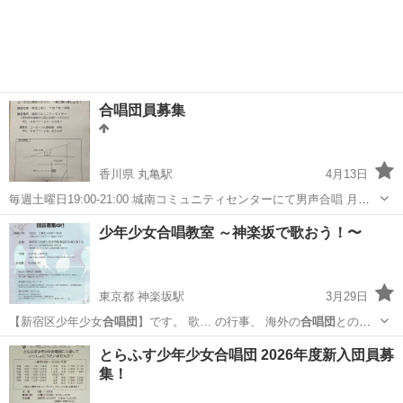
東京
世田谷区
ピアノ
レッスン
合唱団員募集
香川県 丸亀駅
4月13日
毎週土曜日19:00-21:00 城南コミュニティセンターにて男声合唱 月謝
3000円 現在18名です。 10/25に新しい丸亀市民会館で定期演奏会をし
香川
丸亀市
丸亀駅
その他
合唱団
少年少女合唱教室 ～神楽坂で歌おう！〜
ます。今からそれに向けて練習しています。聴きに来てください。 ...
東京都 神楽坂駅
3月29日
【新宿区少年少女
合唱団
】です。 歌… の行事、 海外の
合唱団
との交
流など、 …
東京
新宿区
神楽坂駅
ボーカル
生涯学習
とらふす少年少女合唱団 2026年度新入団員募
集！