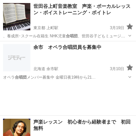
団
】で検索して出てく… る
合唱団
HPからお申込みい…
愛知
豊明市
前後駅
ボーカル
合唱団
世田谷上町音楽教室 声楽・ボーカルレッス
ン・ボイストレーニング・ボイトレ
東京都 上町駅
3月19日
、養成所･スクール在籍生 NHK児童
合唱団
、世田谷子どもミュージカ
ル 企業協賛…
東京
世田谷区
上町駅
ボーカル
声楽
余市 オペラ合唱団員を募集中
北海道 余市駅
3月10日
オペラ
合唱団
メンバー募集中 金曜日夜19時から21…
北海道
余市郡
余市駅
その他
オペラ
声楽レッスン 初心者から経験者まで 初回
無料