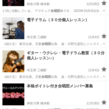
神奈川県 橋本駅
12月28日
1:15に活動している、 アマチュア
合唱団
体です。 2023年10月4日(水…
神奈川
相模原市
橋本駅
音楽
コーラス
電子ドラム（３０分個人レッスン）
埼玉県 三郷駅
12月4日
《紹介文》 東京出身。児童
合唱団
出身。 故・日野元彦氏にジャズドラ
ム…
埼玉
三郷市
三郷駅
ドラム
マンツーマン
ギター・ウクレレ・電子ドラム教室（３０分
個人レッスン♪）
埼玉県 三郷駅
12月4日
《紹介文》 東京出身。児童
合唱団
出身。 故・日野元彦氏にジャズドラ
ム…
埼玉
三郷市
三郷駅
ウクレレ
クラス
本格ボイトレ付き合唱団メンバー募集
神奈川県 橋本駅
11月18日