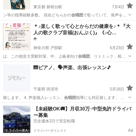
東京都 新桜台駅
7月4日
ン等の指導経験多数。 現在どちらかの
合唱団
で歌っていて、発声をし
っかり覚えたいと…
東京
練馬区
新桜台駅
ボーカル
声楽
＊♪楽しく歌って心とからだの健康を♪＊『大
人の歌クラブ音福(おんぷく)』《♪心…
神奈川県 戸部駅
6月23日
は、この他音大受験対策、中、上級者向け
合唱団
、リトミック、相対
音感トレーニングなど…
神奈川
横浜市
戸部駅
ボーカル
声楽家
🎹ピアノ、🗣️声楽、出張レッスン🎵
千葉県 匝瑳市
5月18日
致します。 4. 声楽個人レッスン、
合唱団
指導にも対応致します。 先
ずは、3…
千葉
匝瑳市
ピアノ
レッスン
【未経験OK🚚】月収30万↑中型免許ドライバ
ー募集
完全週休2日で安定転職
Ad
ドライバーダイレクト