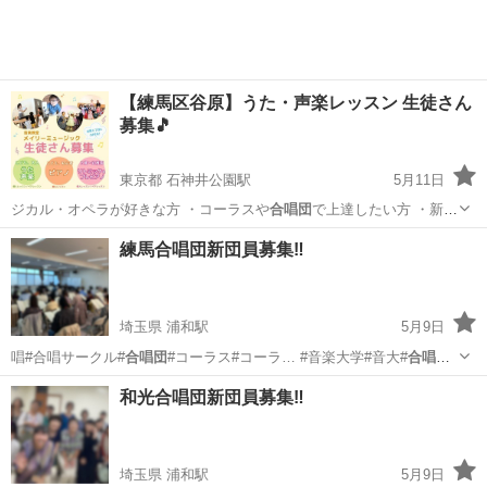
【練馬区谷原】うた・声楽レッスン 生徒さん
募集🎵
東京都 石神井公園駅
5月11日
ジカル・オペラが好きな方 ・コーラスや
合唱団
で上達したい方 ・新し
い趣味を持ちたい…
東京
練馬区
石神井公園駅
ボーカル
レッスン
練馬合唱団新団員募集‼️
埼玉県 浦和駅
5月9日
唱#合唱サークル#
合唱団
#コーラス#コーラ… #音楽大学#音大#
合唱団
員募集#団員募集#…
合唱団
員
埼玉
さいたま市
浦和駅
ボーカル
コーラス
和光合唱団新団員募集‼️
埼玉県 浦和駅
5月9日