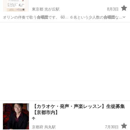
東京都 光が丘駅
8月3日
オリンの伴奏で歌う
合唱団
です。 60… ６名という少人数の
合唱団
なの
で、メンバーど…
東京
練馬区
光が丘駅
ボーカル
ヴァイオリン
【カラオケ・発声・声楽レッスン】生徒募集
【京都市内】
京都府 烏丸駅
7月30日