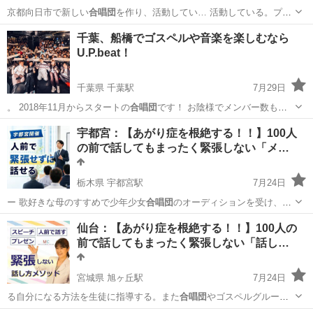
京都向日市で新しい
合唱団
を作り、活動してい… 活動している。プロ
合唱団
である神戸市混声合… sに所属。淀川混声
合唱団
男声ボイスト
京都
京都市
烏丸駅
ボーカル
声楽
千葉、船橋でゴスペルや音楽を楽しむなら
レーナ… 日市で自身の新しい
合唱団
「Chorus S…
U.P.beat！
千葉県 千葉駅
7月29日
。 2018年11月からスタートの
合唱団
です！ お陰様でメンバー数も全
体…
千葉
千葉市
千葉駅
その他
宇都宮：【あがり症を根絶する！！】100人
の前で話してもまったく緊張しない「メ…
栃木県 宇都宮駅
7月24日
ー 歌好きな母のすすめで少年少女
合唱団
のオーディションを受け、小
学1年生から…
栃木
宇都宮市
宇都宮駅
話し方
仙台：【あがり症を根絶する！！】100人の
前で話してもまったく緊張しない「話し…
宮城県 旭ヶ丘駅
7月24日
る自分になる方法を生徒に指導する。また
合唱団
やゴスペルグループ
のメンバーとして、た…