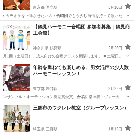
東京都 国立駅
3月10日
• カラオケを上達させたい方 •
合唱団
でもう少し自信を持って歌いたい
方 •…
東京
国立市
国立駅
ボーカル
オペラ
【鶴見ハーモニー合唱団 参加者募集｜鶴見商
工会館】
神奈川県 鶴見駅
2月26日
月1回（土曜日）、成人向けの合唱クラスを開講します。 ■ 土曜日
（月1回） ■ 10:00〜11:00 ■ 対象：成人（年齢不問） ■ 会場：鶴見商
神奈川
横浜市
鶴見駅
その他
合唱団
年齢を重ねても楽しめる、男女混声の少人数
工会館 ■ 内容：童謡・唱歌・懐かしの歌謡曲を中心としたやさし...
ハーモニーレッスン！
東京都 渋谷駅
2月22日
ンサンブル・オーディション奨励賞受賞。
合唱団
指揮者・ヴォーカル
コンソート東京メンバ…
東京
渋谷区
渋谷駅
ボーカル
三郷市のウクレレ教室（グループレッスン）
埼玉県 三郷駅
1月15日