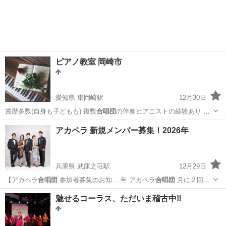
ピアノ教室 岡崎市
愛知県 東岡崎駅
12月30日
賞歴多数(自身も子どもも) 複数
合唱団
の伴奏ピアニストの経験あり 同
時に演…
愛知
岡崎市
東岡崎駅
ピアノ
芸大
アカペラ 新規メンバー募集！2026年
兵庫県 武庫之荘駅
12月29日
【アカペラ
合唱団
参加者募集のお知… 年 アカペラ
合唱団
月に２回、
楽… oicesアカペラ
合唱団
】 一緒に歌… う思いからアカペラ
合唱団
を
兵庫
尼崎市
武庫之荘駅
その他
魅せるコーラス、ただいま稽古中‼️
立ち上げました！…