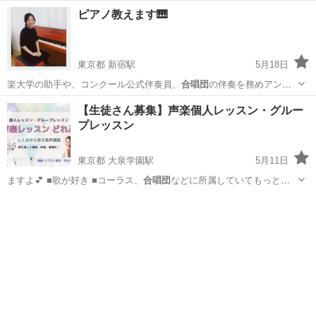
ピアノ教えます🎹
東京都 新宿駅
5月18日
楽大学の助手や、コンクール公式伴奏員、
合唱団
の伴奏を務めアンサ
ンブル活動にも力を入…
東京
千代田区
新宿駅
ピアノ
桐朋学園大学
【生徒さん募集】声楽個人レッスン・グルー
プレッスン
東京都 大泉学園駅
5月11日
ますよ💕 ■歌が好き ■コーラス、
合唱団
などに所属していてもっと上
達したい ■…
東京
練馬区
大泉学園駅
ボーカル
レッスン