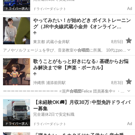
Ad
ドライバーダイレクト
やってみたい！が始めどき ボイストレーニン
グ（JR中央線武蔵小金井《オンライン…
東京都 武蔵小金井駅
8月5日
アノやソルフェージュを学び、音楽教室や
合唱団
に所属。 10代はpops
やrockに…
東京
小金井市
武蔵小金井駅
ボーカル
レッスン
歌うことがもっと好きになる♪ 基礎からお悩
み解決まで🌸【声楽・ボーカル】
沖縄県 浦添前田駅
8月3日
ーーーーーーーーーーーーーー ⭐️混声
合唱団
Felice 団員募集中⭐️ ・毎
週…
沖縄
中頭郡
浦添前田駅
ボーカル
声楽
【未経験OK🚚】月収30万↑中型免許ドライバ
ー募集
完全週休2日で安定転職
Ad
ドライバーダイレクト