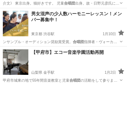
介文》 東京出身。猫好きです。 児童
合唱団
出身。故・日野元彦氏にジ
ャズドラムを師…
埼玉
三郷市
三郷駅
ウクレレ
ジャズドラム
男女混声の少人数ハーモニーレッスン！メン
バー募集中！
東京都 渋谷駅
1月10日
ンサンブル・オーディション奨励賞受賞。
合唱団
指揮者・ヴォーカル
コンソート東京メンバ…
東京
渋谷区
渋谷駅
ボーカル
少人数
【甲府市】エコー音楽学園活動再開
山梨県 金手駅
1月2日
甲府市城東の地で55年間音楽教室と児童
合唱団
の活動をして参りまし
た。この度３年ぶり…
山梨
甲府市
金手駅
ピアノ
ソルフェージュ