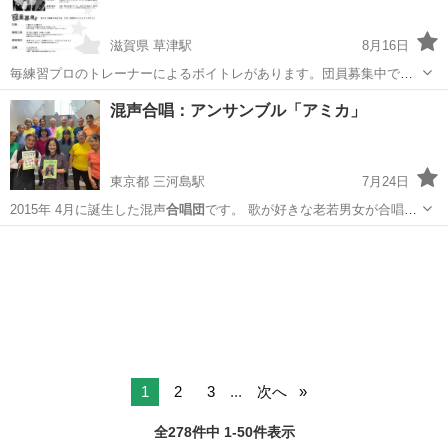
滋賀県 草津駅
8月16日
毎練習プロのトレーナーによるボイトレがあります。団員募集中で
す！ 常時体験レッスン受付中！ お問い合わせは下記のメールもしくは
滋賀
草津市
草津駅
音楽
合唱団
混声合唱：アンサンブル「アミカ」
SNSのDMで！ 是非一度見に来てください！ 【レッスン日時】 月3
回、土曜日の14...
東京都 三河島駅
7月24日
2015年 4月に誕生した混声
合唱団
です。 歌が好きな老若男女が合唱を
楽…
東京
荒川区
三河島駅
音楽
内藤
1
2
3
...
次へ
全278件中 1-50件表示