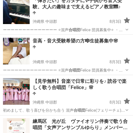
「弾きたい」をカタチに✨子供から音大受
験、大人の趣味まで支えるピアノ教室🎹♪
沖縄県 中頭郡
8月3日
ーーーーーーーーーーーーーー ⭐️混声
合唱団
Felice 団員募集中⭐️ ・毎
週…
沖縄
中頭郡
ピアノ
声楽
音高・音大受験希望の方🎼生徒募集中🌸
沖縄県 中頭郡
8月3日
ーーーーーーーーーーーーーー ⭐️混声
合唱団
Felice 団員募集中⭐️ ・毎
週…
沖縄
中頭郡
その他
声楽
【見学無料】音楽で日常に彩りを♪ 読谷で楽
しく歌う合唱団「Felice」🌸
沖縄県 中頭郡
8月3日
初めまして、歌う喜びを分かち合う 混声
合唱団
Felice(フェリーチェ)で
す✨ 嘉…
沖縄
中頭郡
音楽
合唱団
練馬区 光が丘 ヴァイオリン伴奏で歌う合
唱団「女声アンサンブルゆらり」メンバー…