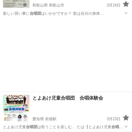
和歌山県 和歌山市
3月24日
新しい習い事に
合唱団
はいかがですか？ 歌は自分の身体…
和歌山
和歌山市
その他
合唱団
とよあけ児童合唱団 合唱体験会
愛知県 前後駅
3月23日
とよあけ児童
合唱団
は歌うことを楽しむ… たは【とよあけ児童
合唱