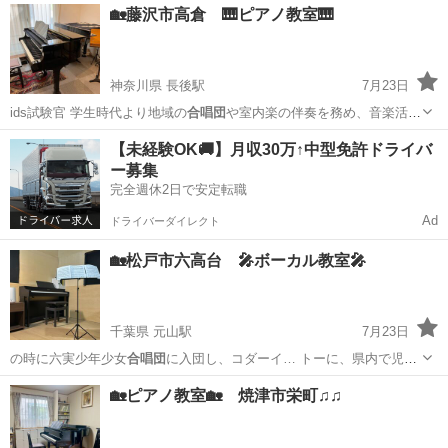
宮城
仙台市
旭ヶ丘駅
話し方
あがり症
🏡藤沢市高倉 🎹ピアノ教室🎹
神奈川県 長後駅
7月23日
ids試験官 学生時代より地域の
合唱団
や室内楽の伴奏を務め、音楽活動
に親しむ…
神奈川
藤沢市
長後駅
ピアノ
レッスン
【未経験OK🚚】月収30万↑中型免許ドライバ
ー募集
完全週休2日で安定転職
Ad
ドライバーダイレクト
🏡松戸市六高台 🎤ボーカル教室🎤
千葉県 元山駅
7月23日
の時に六実少年少女
合唱団
に入団し、コダーイ… トーに、県内で児童
合唱団
や親子わらべうたサ…
千葉
松戸市
元山駅
ボーカル
レッスン
🏡ピアノ教室🏡 焼津市栄町♫♫