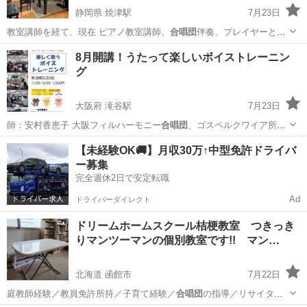
静岡県 焼津駅
7月23日
教室講師を経て、現在 ピアノ教室講師、
合唱団
伴奏、プレイヤーとし
て活動する。 兄…
静岡
焼津市
焼津駅
ピアノ
レッスン
8月開講！うたって楽しいボイストレーニン
グ
大阪府 滝谷駅
7月23日
師：安村香恵子 大阪フィルハーモニー
合唱団
、ゴスペルクワイア所属
歴あり。 大阪…
大阪
河内長野市
滝谷駅
ボーカル
ボイトレ
【未経験OK🚚】月収30万↑中型免許ドライバ
ー募集
完全週休2日で安定転職
Ad
ドライバーダイレクト
ドリームホームスクール桔梗教室 つきっき
りマンツーマンの個別教室です!! マン…
北海道 函館市
7月22日
庭教師経験／教員免許所持／子育て経験／
合唱団
の指導／リサイタル