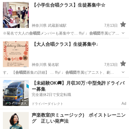
の開催 ◆ごあ…
北海道
函館市
塾
マンツーマン
【小学生合唱クラス】生徒募集中☆
神奈川県 武蔵新城駅
7月13日
※菊名で大人の
合唱団
メンバーも募集中で… ffy/ ♩
合唱団
専属ピアニ
スト、劇…
神奈川
川崎市
武蔵新城駅
ボーカル
合唱団
【大人合唱クラス】生徒募集中♩
神奈川県 菊名駅
7月13日
す。 【
合唱団
募集の詳細】 … ffy/ ♩
合唱団
専属ピアニスト、劇…
神奈川
横浜市
菊名駅
ボーカル
ピアニスト
【未経験OK🚚】月収30万↑中型免許ドライバ
ー募集
完全週休2日で安定転職
Ad
ドライバーダイレクト
声楽教室(Rミュージック) ボイストレーニン
グ 正しい発声法