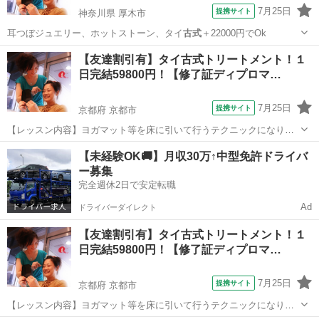
7月25日
提携サイト
神奈川県 厚木市
耳つぼジュエリー、ホットストーン、タイ
古式
＋22000円でOk
神奈川
厚木市
整体
【友達割引有】タイ古式トリートメント！１
日完結59800円！【修了証ディプロマ…
7月25日
提携サイト
京都府 京都市
【レッスン内容】ヨガマット等を床に引いて行うテクニックになりま
す。レッスンは学科と実技を行い、体感して頂きます。お客様は洋服
京都
京都市
マッサージ
【未経験OK🚚】月収30万↑中型免許ドライバ
を脱がずそのまま行います。お客様へ圧をゆっくり加えながら押して
ー募集
いくテクニックと、ヨガの要素を兼ね備え...
完全週休2日で安定転職
Ad
ドライバーダイレクト
【友達割引有】タイ古式トリートメント！１
日完結59800円！【修了証ディプロマ…
7月25日
提携サイト
京都府 京都市
【レッスン内容】ヨガマット等を床に引いて行うテクニックになりま