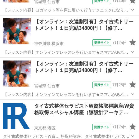
7月25日
提携サイト
宮城県 仙台市
【レッスン内容】ヨガマット等を床に引いて行うテクニックになりま
す。レッスンは学科と実技を行い、体感して頂きます。お客様は洋服
宮城
仙台市
マッサージ
【オンライン：友達割引有】タイ古式トリー
を脱がずそのまま行います。お客様へ圧をゆっくり加えながら押して
トメント！１日完結34800円！【修了…
いくテクニックと、ヨガの要素を兼ね備え...
7月25日
提携サイト
神奈川県 横浜市
【レッスン内容】オンラインでレッスンを行います★スマホがあれば
OKです！ヨガマット等を床に引いて行うテクニックになります。レッ
神奈川
横浜市
整体
【オンライン：友達割引有】タイ古式トリー
スンは学科と実技を行い、体感して頂きます。お客様は洋服を脱がず
トメント！１日完結34800円！【修了…
そのまま行います。お客様へ圧をゆっく...
7月25日
提携サイト
宮城県 仙台市
【レッスン内容】オンラインでレッスンを行います★スマホがあれば
OKです！ヨガマット等を床に引いて行うテクニックになります。レッ
宮城
仙台市
整体
タイ古式整体セラピストW資格取得講座/W資
スンは学科と実技を行い、体感して頂きます。お客様は洋服を脱がず
格取得スペシャル講座（諒設計アーキテ…
そのまま行います。お客様へ圧をゆっく...
7月25日
提携サイト
東京都 港区
タイ
古式
整体セラピストＷ資… 格取得講座、タイ
古式
整体セラピスト