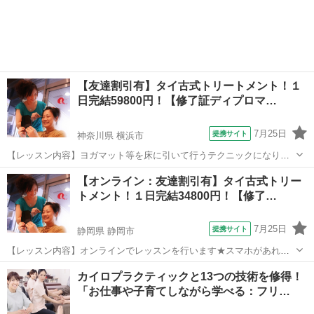
愛知
名古屋市
マッサージ
を脱がずそのまま行います。お客様へ圧をゆっくり加えながら押して
いくテクニックと、ヨガの要素を兼ね備え...
【友達割引有】タイ古式トリートメント！１
日完結59800円！【修了証ディプロマ…
7月25日
提携サイト
神奈川県 横浜市
【レッスン内容】ヨガマット等を床に引いて行うテクニックになりま
す。レッスンは学科と実技を行い、体感して頂きます。お客様は洋服
神奈川
横浜市
マッサージ
【オンライン：友達割引有】タイ古式トリー
を脱がずそのまま行います。お客様へ圧をゆっくり加えながら押して
トメント！１日完結34800円！【修了…
いくテクニックと、ヨガの要素を兼ね備え...
7月25日
提携サイト
静岡県 静岡市
【レッスン内容】オンラインでレッスンを行います★スマホがあれば
OKです！ヨガマット等を床に引いて行うテクニックになります。レッ
静岡
静岡市
整体
カイロプラクティックと13つの技術を修得！
スンは学科と実技を行い、体感して頂きます。お客様は洋服を脱がず
「お仕事や子育てしながら学べる：フリ…
そのまま行います。お客様へ圧をゆっく...