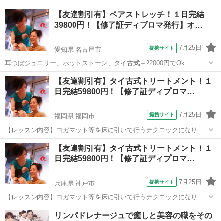
Ｗ資… シャル講座ではタイ
古式
の歴史からマッサー…
東京
港区
その他
【友達割引有】ペアストレッチ！１日完結
39800円！【修了証ディプロマ発行】オ…
7月25日
提携サイト
愛知県 名古屋市
耳つぼジュエリー、ホットストーン、タイ
古式
＋22000円でOk
愛知
名古屋市
整体
【友達割引有】タイ古式トリートメント！１
日完結59800円！【修了証ディプロマ…
7月25日
提携サイト
福岡県 福岡市
【レッスン内容】ヨガマット等を床に引いて行うテクニックになりま
す。レッスンは学科と実技を行い、体感して頂きます。お客様は洋服
福岡
福岡市
マッサージ
【友達割引有】タイ古式トリートメント！１
を脱がずそのまま行います。お客様へ圧をゆっくり加えながら押して
日完結59800円！【修了証ディプロマ…
いくテクニックと、ヨガの要素を兼ね備え...
7月25日
提携サイト
兵庫県 神戸市
【レッスン内容】ヨガマット等を床に引いて行うテクニックになりま
す。レッスンは学科と実技を行い、体感して頂きます。お客様は洋服
兵庫
神戸市
マッサージ
リンパドレナージュで癒しと美容の職をその
を脱がずそのまま行います。お客様へ圧をゆっくり加えながら押して