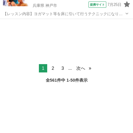
7月25日
提携サイト
兵庫県 神戸市
【レッスン内容】ヨガマット等を床に引いて行うテクニックになりま
す。レッスンは学科と実技を行います。お客様は洋服を脱がずそのま
兵庫
神戸市
マッサージ
ま行います。お客様へ圧をゆっくり加えながら押していくテクニック
と、ヨガの要素を兼ね備えたストレッチを...
1
2
3
...
次へ
全561件中 1-50件表示