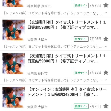
7月25日
提携サイト
神奈川県 厚木市
【レッスン内容】ヨガマット等を床に引いて行うテクニックになりま
す。レッスンは学科と実技を行い、体感して頂きます。お客様は洋服
神奈川
厚木市
マッサージ
【友達割引有】タイ古式トリートメント！１
を脱がずそのまま行います。お客様へ圧をゆっくり加えながら押して
日完結59800円！【修了証ディプロマ…
いくテクニックと、ヨガの要素を兼ね備え...
7月25日
提携サイト
大阪府 大阪市
【レッスン内容】ヨガマット等を床に引いて行うテクニックになりま
す。レッスンは学科と実技を行い、体感して頂きます。お客様は洋服
大阪
大阪市
マッサージ
【友達割引有】タイ古式トリートメント！１
を脱がずそのまま行います。お客様へ圧をゆっくり加えながら押して
日完結59800円！【修了証ディプロマ…
いくテクニックと、ヨガの要素を兼ね備え...
7月25日
提携サイト
福岡県 福岡市
【レッスン内容】ヨガマット等を床に引いて行うテクニックになりま
す。レッスンは学科と実技を行い、体感して頂きます。お客様は洋服
福岡
福岡市
マッサージ
【オンライン：友達割引有】タイ古式トリー
を脱がずそのまま行います。お客様へ圧をゆっくり加えながら押して
トメント！１日完結34800円！【修了…
いくテクニックと、ヨガの要素を兼ね備え...
7月25日
提携サイト
大阪府 大阪市