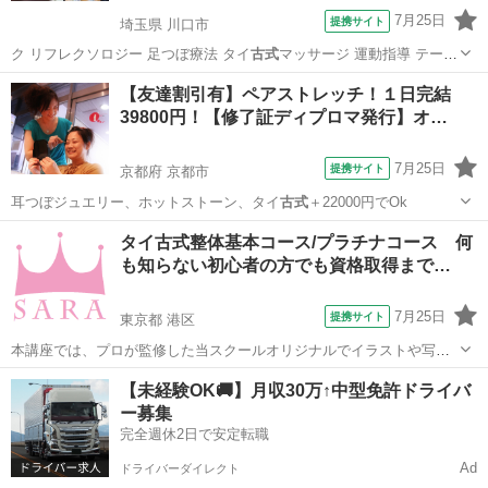
7月25日
提携サイト
埼玉県 川口市
ク リフレクソロジー 足つぼ療法 タイ
古式
マッサージ 運動指導 テーピ
ング スト…
埼玉
川口市
マッサージ
【友達割引有】ペアストレッチ！１日完結
39800円！【修了証ディプロマ発行】オ…
7月25日
提携サイト
京都府 京都市
耳つぼジュエリー、ホットストーン、タイ
古式
＋22000円でOk
京都
京都市
整体
タイ古式整体基本コース/プラチナコース 何
も知らない初心者の方でも資格取得まで…
7月25日
提携サイト
東京都 港区
本講座では、プロが監修した当スクールオリジナルでイラストや写真
も添えた分かりやすいテキスト使用しています。 そのため、全く知識
東京
港区
その他
【未経験OK🚚】月収30万↑中型免許ドライバ
が無い方からでも問題なく学ぶことができます。 プラチナコースの場
ー募集
合、ご卒業と同時に資格が取得でき、...
完全週休2日で安定転職
Ad
ドライバーダイレクト