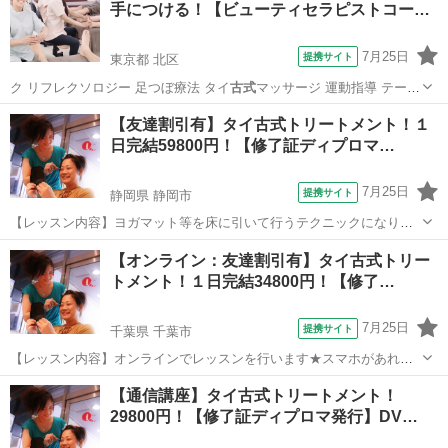
手につける！【ビューティセラピストコー…
いくテクニックと、ヨガの要素を兼ね備え...
7月25日
提携サイト
東京都 北区
ク リフレクソロジー 足つぼ療法 タイ
古式
マッサージ 運動指導 テーピ
ング スト…
東京
北区
マッサージ
【友達割引有】タイ古式トリートメント！１
日完結59800円！【修了証ディプロマ…
7月25日
提携サイト
静岡県 静岡市
【レッスン内容】ヨガマット等を床に引いて行うテクニックになりま
す。レッスンは学科と実技を行い、体感して頂きます。お客様は洋服
静岡
静岡市
マッサージ
【オンライン：友達割引有】タイ古式トリー
を脱がずそのまま行います。お客様へ圧をゆっくり加えながら押して
トメント！１日完結34800円！【修了…
いくテクニックと、ヨガの要素を兼ね備え...
7月25日
提携サイト
千葉県 千葉市
【レッスン内容】オンラインでレッスンを行います★スマホがあれば
OKです！ヨガマット等を床に引いて行うテクニックになります。レッ
千葉
千葉市
整体
【通信講座】タイ古式トリートメント！
スンは学科と実技を行い、体感して頂きます。お客様は洋服を脱がず
29800円！【修了証ディプロマ発行】DV…
そのまま行います。お客様へ圧をゆっく...