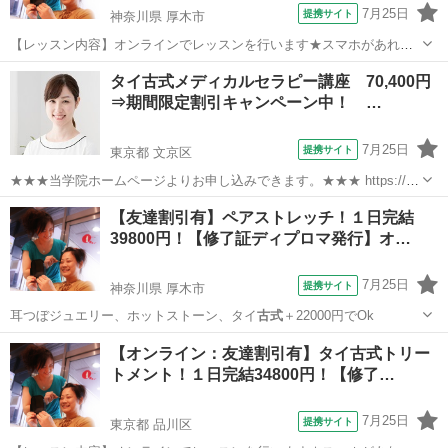
7月25日
提携サイト
神奈川県 厚木市
【レッスン内容】オンラインでレッスンを行います★スマホがあれば
OKです！ヨガマット等を床に引いて行うテクニックになります。レッ
神奈川
厚木市
整体
タイ古式メディカルセラピー講座 70,400円
スンは学科と実技を行い、体感して頂きます。お客様は洋服を脱がず
⇒期間限定割引キャンペーン中！ …
そのまま行います。お客様へ圧をゆっく...
7月25日
提携サイト
東京都 文京区
★★★当学院ホームページよりお申し込みできます。★★★ https://g-
bodycare.net/doctor_therapist_list/detail/6837/ タイ本国で医学の一つ
東京
文京区
マッサージ
【友達割引有】ペアストレッチ！１日完結
として位置づけられ「世界で最...
39800円！【修了証ディプロマ発行】オ…
7月25日
提携サイト
神奈川県 厚木市
耳つぼジュエリー、ホットストーン、タイ
古式
＋22000円でOk
神奈川
厚木市
整体
【オンライン：友達割引有】タイ古式トリー
トメント！１日完結34800円！【修了…
7月25日
提携サイト
東京都 品川区