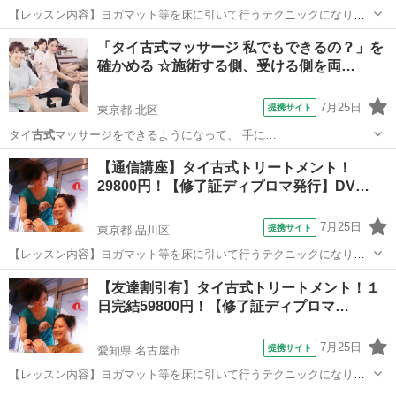
【レッスン内容】ヨガマット等を床に引いて行うテクニックになりま
す。レッスンは学科と実技を行います。お客様は洋服を脱がずそのま
神奈川
横浜市
マッサージ
「タイ古式マッサージ 私でもできるの？」を
ま行います。お客様へ圧をゆっくり加えながら押していくテクニック
確かめる ☆施術する側、受ける側を両…
と、ヨガの要素を兼ね備えたストレッチを...
7月25日
提携サイト
東京都 北区
タイ
古式
マッサージをできるようになって、 手に…
東京
北区
マッサージ
【通信講座】タイ古式トリートメント！
29800円！【修了証ディプロマ発行】DV…
7月25日
提携サイト
東京都 品川区
【レッスン内容】ヨガマット等を床に引いて行うテクニックになりま
す。レッスンは学科と実技を行います。お客様は洋服を脱がずそのま
東京
品川区
マッサージ
【友達割引有】タイ古式トリートメント！１
ま行います。お客様へ圧をゆっくり加えながら押していくテクニック
日完結59800円！【修了証ディプロマ…
と、ヨガの要素を兼ね備えたストレッチを...
7月25日
提携サイト
愛知県 名古屋市
【レッスン内容】ヨガマット等を床に引いて行うテクニックになりま
す。レッスンは学科と実技を行い、体感して頂きます。お客様は洋服