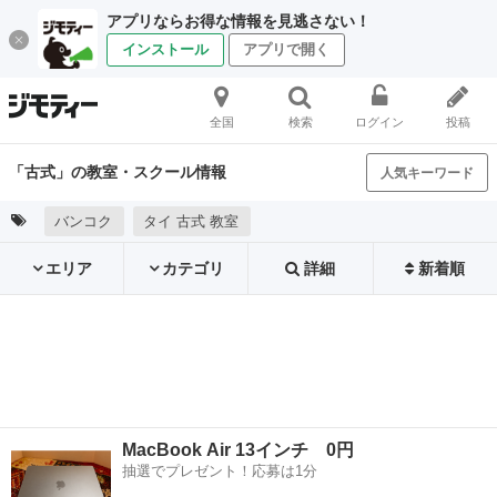
アプリならお得な情報を見逃さない！
インストール
アプリで開く
全国
検索
ログイン
投稿
「古式」の教室・スクール情報
人気キーワード
バンコク
タイ 古式 教室
エリア
カテゴリ
詳細
新着順
MacBook Air 13インチ 0円
抽選でプレゼント！応募は1分