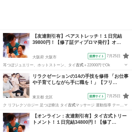
【友達割引有】ペアストレッチ！１日完結
39800円！【修了証ディプロマ発行】オ…
7月25日
提携サイト
大阪府 大阪市
耳つぼジュエリー、ホットストーン、タイ
古式
＋22000円でOk
大阪
大阪市
整体
リラクゼーションの14の手技を修得 「お仕事
や子育てしながら手に職を！」【フリ…
7月25日
提携サイト
東京都 北区
ク リフレクソロジー 足つぼ療法 タイ
古式
マッサージ 運動指導 テーピ
ング スト…
東京
北区
その他
【オンライン：友達割引有】タイ古式トリー
トメント！１日完結34800円！【修了…