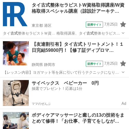
す。レッスンは学科と実技を行い、体感して頂きます。お客様は洋服
京都
京都市
マッサージ
タイ古式整体セラピストW資格取得講座/W資
を脱がずそのまま行います。お客様へ圧をゆっくり加えながら押して
格取得スペシャル講座（諒設計アーキテ…
いくテクニックと、ヨガの要素を兼ね備え...
7月25日
提携サイト
東京都 港区
タイ
古式
整体セラピストＷ資… 格取得講座、タイ
古式
整体セラピスト
Ｗ資… シャル講座ではタイ
古式
の歴史からマッサー…
東京
港区
その他
【友達割引有】タイ古式トリートメント！１
日完結59800円！【修了証ディプロマ…
7月25日
提携サイト
静岡県 静岡市
【レッスン内容】ヨガマット等を床に引いて行うテクニックになりま
す。レッスンは学科と実技を行い、体感して頂きます。お客様は洋服
静岡
静岡市
マッサージ
サイベックス ベビーカー 0円
を脱がずそのまま行います。お客様へ圧をゆっくり加えながら押して
抽選でプレゼント！応募は1分
いくテクニックと、ヨガの要素を兼ね備え...
Ad
ママのぜんぶ
ボディケアマッサージと癒しの13の技術をま
とめて修得！「お仕事、子育てをしなが…