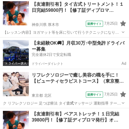
福岡
福岡市
整体
【友達割引有】タイ古式トリートメント！１
スンは学科と実技を行い、体感して頂きます。お客様は洋服を脱がず
日完結59800円！【修了証ディプロマ…
そのまま行います。お客様へ圧をゆっく...
7月25日
提携サイト
神奈川県 厚木市
【レッスン内容】ヨガマット等を床に引いて行うテクニックになりま
す。レッスンは学科と実技を行い、体感して頂きます。お客様は洋服
神奈川
厚木市
マッサージ
【未経験OK🚚】月収30万↑中型免許ドライバ
を脱がずそのまま行います。お客様へ圧をゆっくり加えながら押して
ー募集
いくテクニックと、ヨガの要素を兼ね備え...
完全週休2日で安定転職
Ad
ドライバーダイレクト
リフレクソロジーで癒し美容の職を手に！
【ビューティセラピストコース】（東京整
体…
7月25日
提携サイト
東京都 北区
ク リフレクソロジー 足つぼ療法 タイ
古式
マッサージ 運動指導 テーピ
ング スト…
東京
北区
リフレクソロジー
【友達割引有】ペアストレッチ！１日完結
39800円！【修了証ディプロマ発行】オ…