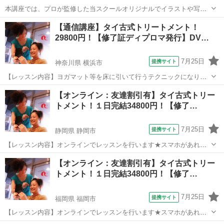
本講座では、プロが監修した当スクールオリジナルでイラストや写真
も添えた分かりやすいテキスト使用しています。 そのため、全く知識
東京
港区
その他
【通信講座】タイ古式トリートメント！
が無い方からでも問題なく学ぶことができます。 プラチナコースの場
29800円！【修了証ディプロマ発行】DV…
合、ご卒業と同時に資格が取得でき、...
7月25日
提携サイト
神奈川県 横浜市
【レッスン内容】ヨガマット等を床に引いて行うテクニックになりま
す。レッスンは学科と実技を行います。お客様は洋服を脱がずそのま
神奈川
横浜市
マッサージ
【オンライン：友達割引有】タイ古式トリー
ま行います。お客様へ圧をゆっくり加えながら押していくテクニック
トメント！１日完結34800円！【修了…
と、ヨガの要素を兼ね備えたストレッチを...
7月25日
提携サイト
静岡県 静岡市
【レッスン内容】オンラインでレッスンを行います★スマホがあれば
OKです！ヨガマット等を床に引いて行うテクニックになります。レッ
静岡
静岡市
整体
【オンライン：友達割引有】タイ古式トリー
スンは学科と実技を行い、体感して頂きます。お客様は洋服を脱がず
トメント！１日完結34800円！【修了…
そのまま行います。お客様へ圧をゆっく...
7月25日
提携サイト
福岡県 福岡市
【レッスン内容】オンラインでレッスンを行います★スマホがあれば
OKです！ヨガマット等を床に引いて行うテクニックになります。レッ