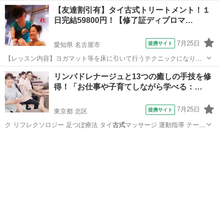
【友達割引有】タイ古式トリートメント！１
日完結59800円！【修了証ディプロマ…
7月25日
提携サイト
愛知県 名古屋市
【レッスン内容】ヨガマット等を床に引いて行うテクニックになりま
す。レッスンは学科と実技を行い、体感して頂きます。お客様は洋服
愛知
名古屋市
マッサージ
リンパドレナージュと13つの癒しの手技を修
を脱がずそのまま行います。お客様へ圧をゆっくり加えながら押して
得！「お仕事や子育てしながら学べる：…
いくテクニックと、ヨガの要素を兼ね備え...
7月25日
提携サイト
東京都 北区
ク リフレクソロジー 足つぼ療法 タイ
古式
マッサージ 運動指導 テーピ
ング スト…
東京
北区
マッサージ