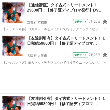
す。レッスンは学科と実技を行い、体感して頂きます。お客様は洋服
兵庫
神戸市
マッサージ
【通信講座】タイ古式トリートメント！
を脱がずそのまま行います。お客様へ圧をゆっくり加えながら押して
29800円！【修了証ディプロマ発行】DV…
いくテクニックと、ヨガの要素を兼ね備え...
7月25日
提携サイト
京都府 京都市
【レッスン内容】ヨガマット等を床に引いて行うテクニックになりま
す。レッスンは学科と実技を行います。お客様は洋服を脱がずそのま
京都
京都市
マッサージ
【友達割引有】タイ古式トリートメント！１
ま行います。お客様へ圧をゆっくり加えながら押していくテクニック
日完結59800円！【修了証ディプロマ…
と、ヨガの要素を兼ね備えたストレッチを...
7月25日
提携サイト
大阪府 大阪市
【レッスン内容】ヨガマット等を床に引いて行うテクニックになりま
す。レッスンは学科と実技を行い、体感して頂きます。お客様は洋服
大阪
大阪市
マッサージ
を脱がずそのまま行います。お客様へ圧をゆっくり加えながら押して
いくテクニックと、ヨガの要素を兼ね備え...
【友達割引有】タイ古式トリートメント！１
日完結59800円！【修了証ディプロマ…