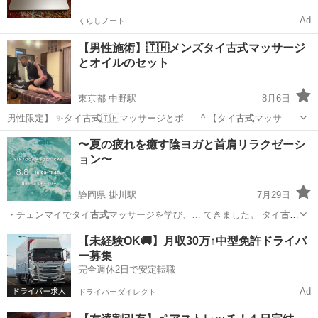
Ad
くらしノート
【男性施術】🇹🇭メンズタイ古式マッサージ
とオイルのセット
東京都 中野駅
8月6日
男性限定】 ✨タイ
古式
🇹🇭マッサージとボ… _^ 【タイ
古式
マッサー
ジ】とは？…
東京
中野区
中野駅
マッサージ
タイ式
〜夏の疲れを癒す陰ヨガと首肩リラクゼーシ
ョン〜
静岡県 掛川駅
7月29日
・チェンマイでタイ
古式
マッサージを学び、… てきました。 タイ
古式
マッサージとオース…
静岡
掛川市
掛川駅
美容健康
由佳
【未経験OK🚚】月収30万↑中型免許ドライバ
ー募集
完全週休2日で安定転職
Ad
ドライバーダイレクト