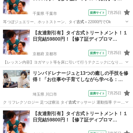
7月25日
提携サイト
千葉県 千葉市
耳つぼジュエリー、ホットストーン、タイ
古式
＋22000円でOk
千葉
千葉市
整体
【友達割引有】タイ古式トリートメント！１
日完結59800円！【修了証ディプロマ…
7月25日
提携サイト
京都府 京都市
【レッスン内容】ヨガマット等を床に引いて行うテクニックになりま
す。レッスンは学科と実技を行い、体感して頂きます。お客様は洋服
京都
京都市
マッサージ
リンパドレナージュと13つの癒しの手技を修
を脱がずそのまま行います。お客様へ圧をゆっくり加えながら押して
得！「お仕事や子育てしながら学べる：…
いくテクニックと、ヨガの要素を兼ね備え...
7月25日
提携サイト
埼玉県 川口市
ク リフレクソロジー 足つぼ療法 タイ
古式
マッサージ 運動指導 テーピ
ング スト…
埼玉
川口市
マッサージ
【友達割引有】タイ古式トリートメント！１
日完結59800円！【修了証ディプロマ…