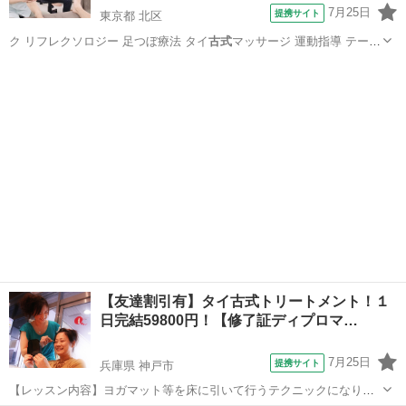
7月25日
提携サイト
東京都 北区
ク リフレクソロジー 足つぼ療法 タイ
古式
マッサージ 運動指導 テーピ
ング スト…
東京
北区
カイロ
【友達割引有】タイ古式トリートメント！１
日完結59800円！【修了証ディプロマ…
7月25日
提携サイト
兵庫県 神戸市
【レッスン内容】ヨガマット等を床に引いて行うテクニックになりま