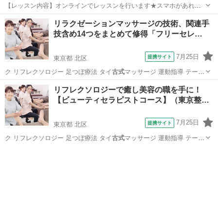
【レッスン内容】オンラインでレッスンを行います★スマホがあれば
OKです！ヨガマット等を床に引いて行うテクニックになります。レッ
大阪
大阪市
整体
リラクゼーションマッサージの技術、関連手
スンは学科と実技を行い、体感して頂きます。お客様は洋服を脱がず
技含め14つをまとめて修得「フリーセレ…
そのまま行います。お客様へ圧をゆっく...
7月25日
提携サイト
東京都 北区
ク リフレクソロジー 足つぼ療法 タイ
古式
マッサージ 運動指導 テーピ
ング スト…
東京
北区
マッサージ
リフレクソロジーで癒し美容の職を手に！
【ビューティセラピストコース】（東京整
体…
7月25日
提携サイト
東京都 北区
ク リフレクソロジー 足つぼ療法 タイ
古式
マッサージ 運動指導 テーピ
ング スト…
東京
北区
リフレクソロジー