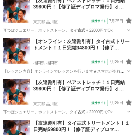
【友達割引有】ペアストレッチ！１日完結
39800円！【修了証ディプロマ発行】オ…
7月25日
提携サイト
東京都 品川区
耳つぼジュエリー、ホットストーン、タイ
古式
＋22000円でOk
東京
品川区
整体
【オンライン：友達割引有】タイ古式トリー
トメント！１日完結34800円！【修了…
7月25日
提携サイト
福岡県 福岡市
【レッスン内容】オンラインでレッスンを行います★スマホがあれば
OKです！ヨガマット等を床に引いて行うテクニックになります。レッ
福岡
福岡市
整体
【友達割引有】ペアストレッチ！１日完結
スンは学科と実技を行い、体感して頂きます。お客様は洋服を脱がず
39800円！【修了証ディプロマ発行】オ…
そのまま行います。お客様へ圧をゆっく...
7月25日
提携サイト
東京都 品川区
耳つぼジュエリー、ホットストーン、タイ
古式
＋22000円でOk
東京
品川区
整体
【友達割引有】タイ古式トリートメント！１
日完結59800円！【修了証ディプロマ…