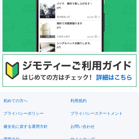
初めての方へ
利用規約
プライバシーポリシー
プライバシーステートメント
健全化に資する運用方針
お問い合わせ