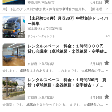
神奈川県 南足柄市
6月11日
用】 下記のクラス別の参加費＋体育館や
卓球台
の使用料。 【開催曜
日】 平日の13…
神奈川
南足柄市
卓球
コーチ
【未経験OK🚚】月収30万↑中型免許ドライバ
ー募集
完全週休2日で安定転職
Ad
ドライバーダイレクト
レンタルスペース 料金：１時間３００円
貸し会議室（卓球練習・楽器練習・空手稽…
京都府 上鳥羽口駅
5月14日
介します。
卓球台
は３台あります。 … のままです。 ☆
卓球台
の使用
料金はいただ…
京都
京都市
上鳥羽口駅
卓球
卓球台
レンタルスペース 料金：１時間300円 貸
館（卓球練習・楽器練習・空手稽古・チ…
京都府 上鳥羽口駅
5月14日
会議室）です。
卓球台
を３台並べておける… まです。 ☆
卓球台
の利
用料金はいただ…
京都
京都市
上鳥羽口駅
その他
卓球台