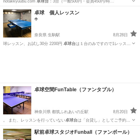
notakkyuubu.com
卓球台
：3台（一般500円・会員450円/時…
京都
京都市
桂駅
スポーツ
卓球台
卓球 個人レッスン
奈良県 生駒駅
8月28日
球レッスン、お試し30分 2200円
卓球台
は１台のみですので1レッスン
2名までの…
奈良
生駒市
生駒駅
卓球
卓球空間FunTable（ファンタブル）
神奈川県 都筑ふれあいの丘駅
8月20日
。 また、レッスンを行っていない
卓球台
は「台貸し」としてご予約が
可能ですので…
神奈川
横浜市
都筑ふれあいの丘駅
卓球
レッスン
駅前卓球スタジオFunball（ファンボール）