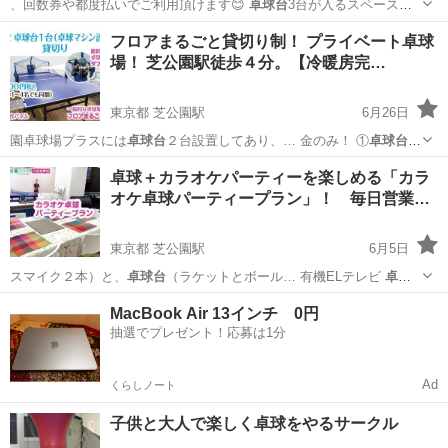
、回数券や都度払いでご利用頂けます😊
卓球台
3台が入るスペースで
レッスンを行ってま…
宮崎
児湯郡
高鍋駅
卓球
個人
フロアまるごと貸切り制！ プライベート卓球
場！ 芝公園駅徒歩４分。【冷暖房完…
東京都 芝公園駅
6月26日
園卓球場プラスには
卓球台
２台設置してあり、… 金のみ！ ①
卓球台
１
台の貸切り料金 … ②卓球マシン
卓球台
１台の貸切り料金 … でも同額
東京
港区
芝公園駅
卓球
興味
卓球＋カラオケパーティーを楽しめる「カラ
③
卓球台
２台（１台はマシン… も８人でも同額 ※
卓球台
１台と77型
オケ卓球パーティープラン」！ 毎日営業…
TV...
東京都 芝公園駅
6月5日
スマイク２本）と、
卓球台
（ラケットとボール… 有機ELテレビ
卓球
台
１台（ラケットボー…
東京
港区
芝公園駅
卓球
卓球台
MacBook Air 13インチ 0円
抽選でプレゼント！応募は1分
Ad
くらしノート
子供と大人で楽しく卓球をやるサークル