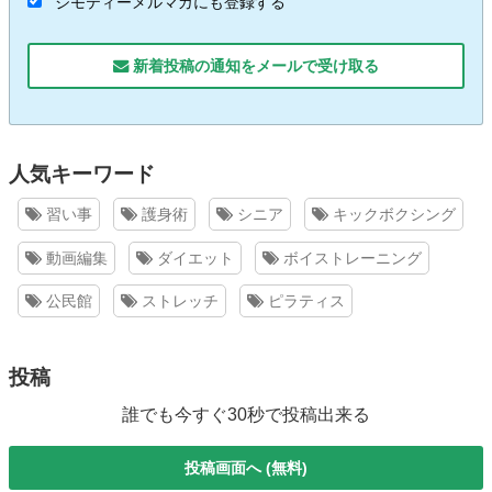
ジモティーメルマガにも登録する
新着投稿の通知をメールで受け取る
人気キーワード
習い事
護身術
シニア
キックボクシング
動画編集
ダイエット
ボイストレーニング
公民館
ストレッチ
ピラティス
投稿
誰でも今すぐ30秒で投稿出来る
投稿画面へ (無料)