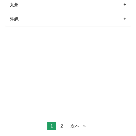
九州
沖縄
1
2
次へ