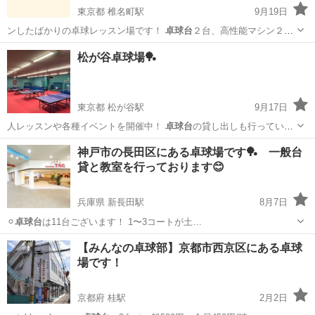
東京都 椎名町駅
9月19日
ンしたばかりの卓球レッスン場です！
卓球台
２台、高性能マシン２
台、冷暖房完備で最…
東京
豊島区
椎名町駅
卓球
プライベートレッスン
松が谷卓球場🏓
東京都 松が谷駅
9月17日
人レッスンや各種イベントを開催中！
卓球台
の貸し出しも行っていま
す！未経験の方や…
東京
八王子市
松が谷駅
卓球
クラブ
神戸市の長田区にある卓球場です🏓 一般台
貸と教室を行っております😊
兵庫県 新長田駅
8月7日
⚪︎
卓球台
は11台ございます！ 1〜3コートが土…
兵庫
神戸市
新長田駅
卓球
インスタグラム
【みんなの卓球部】京都市西京区にある卓球
場です！
京都府 桂駅
2月2日