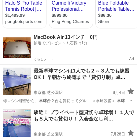
MacBook Air 13インチ 0円
抽選でプレゼント！応募は1分
Ad
くらしノート
最新卓球マシンは1人でも２～３人でも練習
OK！ 早朝から終電まで「貸切り制」卓…
東京都 芝公園駅
8月4日
球マシン練習から、
卓球台
２台を貸切ってグル… ＜卓球設備＞
卓球台
は２台設置してあり… のコントローラーが
卓球台
の左端に設置して
東京
港区
芝公園駅
卓球
卓球台
駅近！ プライベート型貸切り卓球場！ １人で
あ… 無料】 ①-1
卓球台
１台の貸切り料金 … ①-2 卓球マシン
卓球台
１
も８人でも貸切り！ 入会金なし利…
台の貸切り料金...
東京都 芝公園駅
7月28日