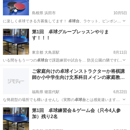
島根県 浜田市
10月5日
に楽しく卓球できる方募集してます！
卓球台
、ラケット、ピンポン
玉、全部あるので手…
島根
浜田市
スポーツ
卓球台
第1回 卓球グループレッスンやりま
す！！！
東京都 大鳥居駅
8月11日
いる間をもう一つの
卓球台
で課題練習や試合を… 防災公園の隣です(
卓
球台
２台あります) …
東京
大田区
大鳥居駅
卓球
卓球台
ご家庭向けの卓球インストラクターか将棋講
師か小中学生向け文系科目メインの家庭教…
福島県 猪苗代駅
6月22日
な簡易型の場所でも構いませんし（実際の
卓球台
とは感覚違います
が）、卓球場所はご依頼…
福島
耶麻郡
猪苗代駅
その他
棋力
第1回 卓球練習会＆ゲーム会（只今4人参
加）残り2名