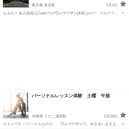
東京都 東京駅
6月4日
なるの？ 私の講座はZoomでの
ワンツーマン
講座なので、グループ講
座とは違いあ…
東京
中央区
東京駅
占い
チャネリング
パーソナルレッスン体験 土曜 午後
沖縄県 てだこ浦西駅
5月28日
ススメです パーソナルなので、
ワンツーマン
で、向き合いますまず