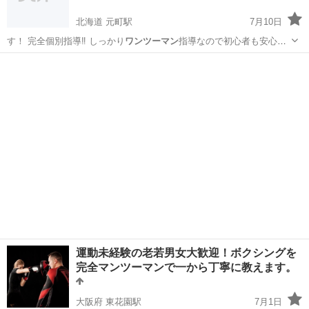
北海道 元町駅
7月10日
す！ 完全個別指導‼️ しっかり
ワンツーマン
指導なので初心者も安心で
す🍀 ⭐…
北海道
札幌市
元町駅
その他
ベンチプレス
運動未経験の老若男女大歓迎！ボクシングを
完全マンツーマンで一から丁寧に教えます。
大阪府 東花園駅
7月1日