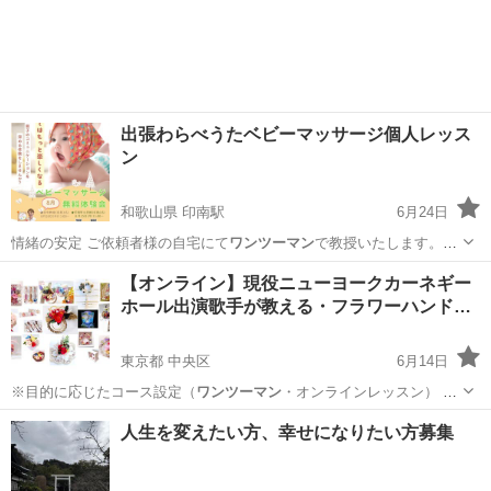
東京
中央区
東京駅
占い
チャネリング
出張わらべうたベビーマッサージ個人レッス
ン
和歌山県 印南駅
6月24日
情緒の安定 ご依頼者様の自宅にて
ワンツーマン
で教授いたします。
対 象:生後2…
和歌山
日高郡
印南駅
ベビーマッサージ
わらべうた
【オンライン】現役ニューヨークカーネギー
ホール出演歌手が教える・フラワーハンド…
東京都 中央区
6月14日
※目的に応じたコース設定（
ワンツーマン
・オンラインレッスン） 自
分のペ…
東京
中央区
アートフラワー
ハンドメイド
人生を変えたい方、幸せになりたい方募集