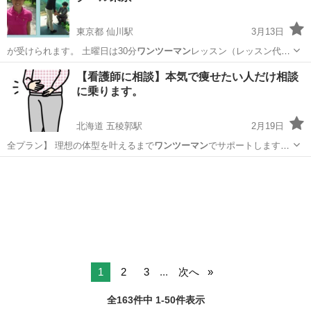
東京都 仙川駅
3月13日
が受けられます。 土曜日は30分
ワンツーマン
レッスン（レッスン代金
2200円）…
東京
三鷹市
仙川駅
ゴルフ
レッスン
【看護師に相談】本気で痩せたい人だけ相談
に乗ります。
北海道 五稜郭駅
2月19日
全プラン】 理想の体型を叶えるまで
ワンツーマン
でサポートします。
日数:理想を叶…
北海道
函館市
五稜郭駅
その他
料金
1
2
3
...
次へ
全163件中 1-50件表示