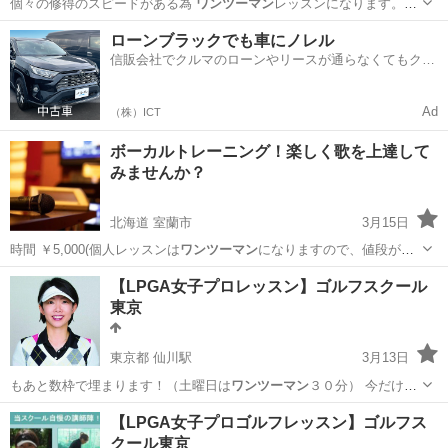
個々の修得のスピードがある為
ワンツーマン
レッスンになります。
【春のキャ…
大阪
大阪市
大阪上本町駅
整体
美容整体
ローンブラックでも車にノレル
信販会社でクルマのローンやリースが通らなくてもクル
マをご利用いただけるサービスがあります！
Ad
（株）ICT
ボーカルトレーニング！楽しく歌を上達して
みませんか？
北海道 室蘭市
3月15日
時間 ￥5,000(個人レッスンは
ワンツーマン
になりますので、値段が上
がります。…
北海道
室蘭市
ボーカル
ボイストレーニング
【LPGA女子プロレッスン】ゴルフスクール
東京
東京都 仙川駅
3月13日
もあと数枠で埋まります！（土曜日は
ワンツーマン
３０分） 今だけ、
ご入会キャ…
東京
三鷹市
仙川駅
ゴルフ
レッスン
【LPGA女子プロゴルフレッスン】ゴルフス
クール東京