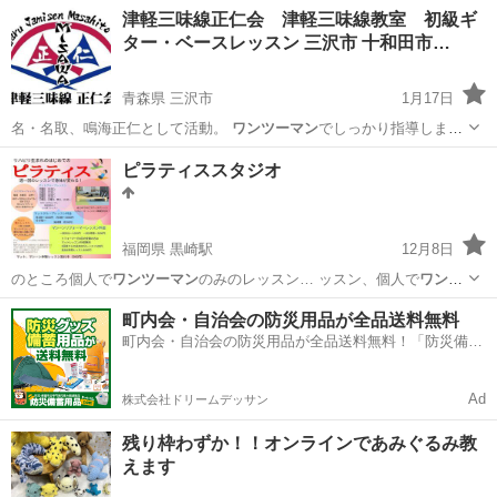
です。駅から離れていることで固定費が抑えられます。その分お客様
千葉
柏市
その他
パーソナル
津軽三味線正仁会 津軽三味線教室 初級ギ
のコース料金に還元し、コスパ良くパーソナルジムに通えるような料
ター・ベースレッスン 三沢市 十和田市…
金体系を整えております。 多くのパ...
青森県 三沢市
1月17日
名・名取、鳴海正仁として活動。
ワンツーマン
でしっかり指導しま
す。 見学…
青森
三沢市
三味線
東北町
ピラティススタジオ
福岡県 黒崎駅
12月8日
のところ個人で
ワンツーマン
のみのレッスン… ッスン、個人で
ワンツ
ーマン
レッスン等 初…
福岡
北九州市
黒崎駅
ヨガ
60代
町内会・自治会の防災用品が全品送料無料
町内会・自治会の防災用品が全品送料無料！「防災備蓄
用品ドットコム」
Ad
株式会社ドリームデッサン
残り枠わずか！！オンラインであみぐるみ教
えます