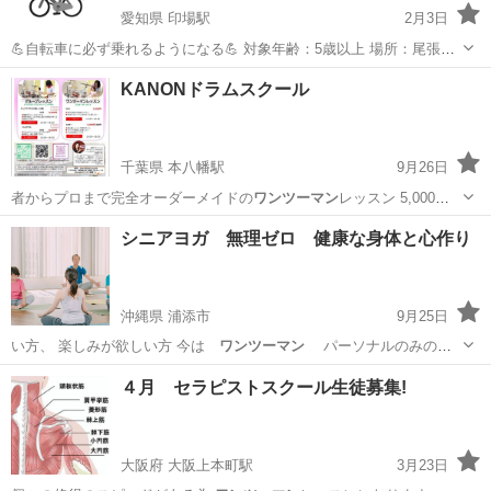
愛知県 印場駅
2月3日
💪自転車に必ず乗れるようになる💪 対象年齢：5歳以上 場所：尾張旭
市中心（市外も相談してください！） 時間：一回90分を乗れるまで何
愛知
名古屋市
印場駅
その他
5歳
KANONドラムスクール
度でも！ ※事前予約制 料金：38,500円（税込） 用意していただく
物：自転車、ヘルメット...
千葉県 本八幡駅
9月26日
者からプロまで完全オーダーメイドの
ワンツーマン
レッスン 5,000円
／1時間 み…
千葉
市川市
本八幡駅
ドラム
パーカッション
シニアヨガ 無理ゼロ 健康な身体と心作り
沖縄県 浦添市
9月25日
い方、 楽しみが欲しい方 今は
ワンツーマン
パーソナルのみの募
集です 1回…
沖縄
浦添市
スポーツ
シニア
４月 セラピストスクール生徒募集!
大阪府 大阪上本町駅
3月23日