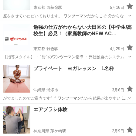
東京都 西荻窪駅
5月16日
座をさせていただいております。
ワンツーマン
だからこそ 分からない
点は講師の…
東京
杉並区
西荻窪駅
その他
動画編集
勉強の仕方がわからない大田区の【中学生/高
校生】必見！（家庭教師のNEW AC…
東京都 雑色駅
4月29日
【指導スタイル】 ・1対1の
ワンツーマン
指導 ・弊社独自のシステムを
採用…
東京
大田区
雑色駅
家庭教師
教務
プライベート ヨガレッスン 1名枠
沖縄県 浦添市
3月6日
がでましたのでご案内です^_^
ワンツーマン
だから結果が出やすい 1つ
の枠9…
沖縄
浦添市
ヨガ
レッスン
エアブラシ体験
神奈川県 茅ケ崎駅
2月9日