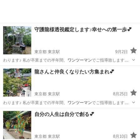
守護龍様透視鑑定します♪幸せへの第一歩💕
東京都 東京駅
9月2日
わります♪ 私が卒業までの半年間、
ワンツーマン
でご指導致します😊
卒業生の方は龍…
東京
中央区
東京駅
占い
チャネリング
龍さんと仲良くなりたい方集まれ💕
東京都 東京駅
8月25日
わります♪ 私が卒業までの半年間、
ワンツーマン
でご指導致します😊
卒業生の方は龍…
東京
中央区
東京駅
占い
チャネリング
自分の人生は自分で創る💕
東京都 東京駅
8月10日