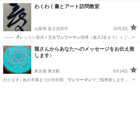
わくわく書とアート訪問教室
山梨県 富士吉田市
10月3日
⸻ 🪑レッスン形式 • 完全
ワンツーマン
指導（最大2名まで） • ご自
宅…
山梨
富士吉田市
その他
アート
龍さんからあなたへのメッセージをお伝え致
します♪
東京都 東京駅
9月14日
わります♪ 私が卒業までの半年間、
ワンツーマン
でご指導致します😊
卒業生の方は龍…
東京
中央区
東京駅
占い
チャネリング