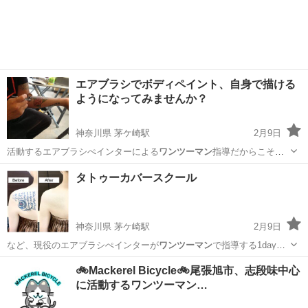
エアブラシでボディペイント、自身で描ける
ようになってみませんか？
神奈川県 茅ケ崎駅
2月9日
活動するエアブラシぺインターによる
ワンツーマン
指導だからこそ、
最新の情報や実…
神奈川
茅ヶ崎市
茅ケ崎駅
その他
エアブラシ
タトゥーカバースクール
神奈川県 茅ケ崎駅
2月9日
など、現役のエアブラシぺインターが
ワンツーマン
で指導する1dayス
クールです。 …
神奈川
茅ヶ崎市
茅ケ崎駅
その他
エアブラシ
🚲Mackerel Bicycle🚲尾張旭市、志段味中心
に活動するワンツーマン…