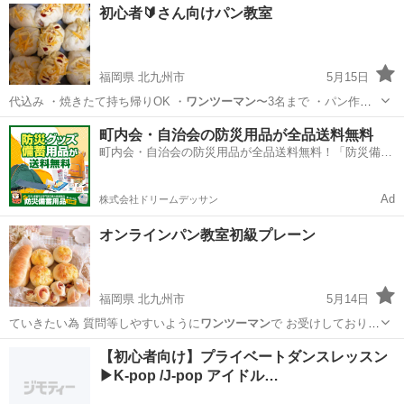
大阪
東大阪市
ＪＲ河内永和駅
ホームページ作成
初心者🔰さん向けパン教室
福岡県 北九州市
5月15日
代込み ・焼きたて持ち帰りOK ・
ワンツーマン
〜3名まで ・パン作り
初めての方歓…
福岡
北九州市
パン
ベーグル
町内会・自治会の防災用品が全品送料無料
町内会・自治会の防災用品が全品送料無料！「防災備蓄
用品ドットコム」
Ad
株式会社ドリームデッサン
オンラインパン教室初級プレーン
福岡県 北九州市
5月14日
ていきたい為 質問等しやすいように
ワンツーマン
で お受けしておりま
す 気軽に楽し…
福岡
北九州市
パン
【初心者向け】プライベートダンスレッスン
▶︎K-pop /J-pop アイドル…