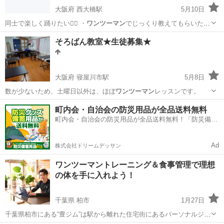
大阪府 西大橋駅
5月10日
同士で楽しく踊りたい👯‍♀️ ・
ワンツーマン
でじっくり教えてもらいたい
👀 ・…
大阪
大阪市
西大橋駅
ダンス
そろばん教室★生徒募集★
プライベートダンスレッスン
大阪府 寝屋川市駅
5月8日
数が少ないため、土曜日以外は、ほぼ
ワンツーマン
レッスンです。
大阪
寝屋川市
寝屋川市駅
その他
そろばん
町内会・自治会の防災用品が全品送料無料
町内会・自治会の防災用品が全品送料無料！「防災備蓄
用品ドットコム」
Ad
株式会社ドリームデッサン
ワンツーマントレーニング＆食事管理で理想
の体を手に入れよう！
千葉県 柏市
1月27日
千葉県柏市にある“豊ジム”は駅から離れた住宅街にあるパーソナルジム