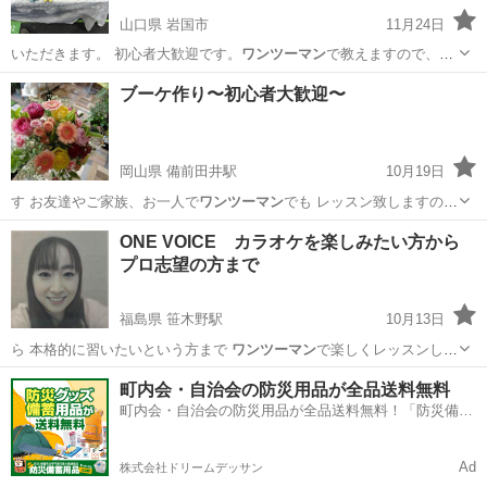
山口県 岩国市
11月24日
いただきます。 初心者大歓迎です。
ワンツーマン
で教えますので、分
からない所はすぐ…
山口
岩国市
編み物
ブーケ作り〜初心者大歓迎〜
岡山県 備前田井駅
10月19日
す お友達やご家族、お一人で
ワンツーマン
でも レッスン致しますので
ぜ…
岡山
玉野市
備前田井駅
その他
ブーケ
ONE VOICE カラオケを楽しみたい方から
プロ志望の方まで
福島県 笹木野駅
10月13日
ら 本格的に習いたいという方まで
ワンツーマン
で楽しくレッスンして
おります ｢…
福島
福島市
笹木野駅
ボーカル
キャッチコピー
町内会・自治会の防災用品が全品送料無料
町内会・自治会の防災用品が全品送料無料！「防災備蓄
用品ドットコム」
Ad
株式会社ドリームデッサン