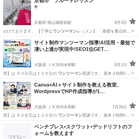
京都市 フルートレッスン
京都府 桃山御陵前駅
8月3日
がけております。 【丁寧な
ワンツーマン
レッスン】 「基礎を重点的
に」「…
京都
京都市
桃山御陵前駅
フルート
ソルフェージュ
サイト制作マンツーマン指導!AI活用・最短で
凄い上達が実現中!SEO1位GET…
大阪府 ＪＲ河内永和駅
8月1日
習】は ９０分又は１２０分の
ワンツーマン
受講です。 基本２時間×５
回で１…
大阪
東大阪市
ＪＲ河内永和駅
パソコン
CANVA
Canva+AI＋サイト制作を教える教室、
WordpressでHP作成指導が1…
大阪府 ＪＲ河内永和駅
7月26日
習】は ９０分又は１２０分の
ワンツーマン
受講です。 基本２時間×５
回で１…
大阪
東大阪市
ＪＲ河内永和駅
ホームページ作成
ベンチプレス•スクワット•デッドリフトのフ
ォームを教えます
SEO