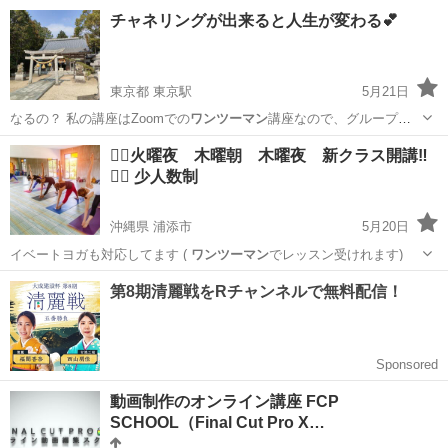
は 体験初回カ…
沖縄
中頭郡
てだこ浦西駅
ヨガ
パーソナル
チャネリングが出来ると人生が変わる💕
東京都 東京駅
5月21日
なるの？ 私の講座はZoomでの
ワンツーマン
講座なので、グループ講
座とは違いあ…
東京
中央区
東京駅
占い
チャネリング
🧘‍♀️火曜夜 木曜朝 木曜夜 新クラス開講‼️
🧘‍♂️ 少人数制
沖縄県 浦添市
5月20日
イベートヨガも対応してます (
ワンツーマン
でレッスン受けれます)
沖縄
浦添市
ヨガ
クラス
動画制作のオンライン講座 FCP
SCHOOL（Final Cut Pro X…