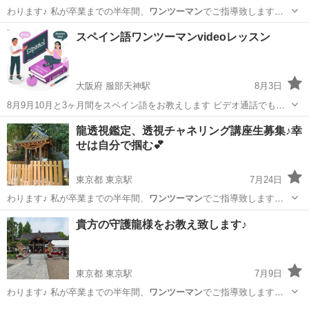
わります♪ 私が卒業までの半年間、
ワンツーマン
でご指導致します😊
卒業生の方は龍…
東京
中央区
東京駅
占い
チャネリング
スペイン語ワンツーマンvideoレッスン
大阪府 服部天神駅
8月3日
8月9月10月と3ヶ月間をスペイン語をお教えします ビデオ通話でも大
丈夫 です 南米ボリビアに在住しています 3ヶ月間 帰国のため ボリビ
大阪
豊中市
服部天神駅
スペイン語
ワンツーマン
龍透視鑑定、透視チャネリング講座生募集♪幸
アへ 帰国後も継続できます 日本にはない 南米 ならでわの生活感共有
せは自分で掴む💕
できれば嬉しいです...
東京都 東京駅
7月24日
わります♪ 私が卒業までの半年間、
ワンツーマン
でご指導致します😊
龍透視鑑定、…
東京
中央区
東京駅
占い
チャネリング
貴方の守護龍様をお教え致します♪
東京都 東京駅
7月9日
わります♪ 私が卒業までの半年間、
ワンツーマン
でご指導致します😊
龍透視鑑定、…