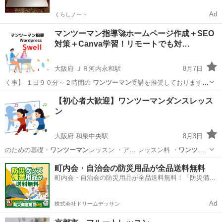
Ad
くらしノート
マンツーマン指導🚀ホームページ作成＋SEO
対策＋Canva学習！リモートでも対…
大阪府 ＪＲ河内永和駅
8月7日
く事】 １日９０分～２時間の
ワンツーマン
受講を推奨しております。
受…
大阪
東大阪市
ＪＲ河内永和駅
ホームページ作成
【初心者大歓迎】ワンツーマンダンスレッス
ン
大阪府 和泉中央駅
8月3日
のための基礎・
ワンツーマン
レッスン ・ア… レッスン料 ・
ワンツー
マン
指導料:150…
大阪
和泉市
和泉中央駅
ダンス
オーディション
町内会・自治会の防災用品が全品送料無料
町内会・自治会の防災用品が全品送料無料！「防災備蓄
用品ドットコム」
Ad
株式会社ドリームデッサン