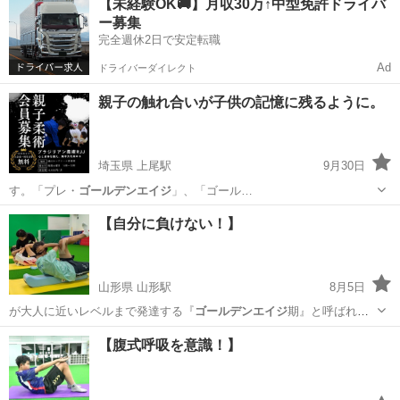
【未経験OK🚚】月収30万↑中型免許ドライバ
体幹トレーニングクラス＊ 対象：園児〜小学生 ✅運動神経を高めた
ー募集
い！ ✅挑戦...
完全週休2日で安定転職
Ad
ドライバーダイレクト
親子の触れ合いが子供の記憶に残るように。
埼玉県 上尾駅
9月30日
す。「プレ・
ゴールデンエイジ
」、「ゴール…
埼玉
上尾市
上尾駅
空手/他格闘技
親子
【自分に負けない！】
山形県 山形駅
8月5日
が大人に近いレベルまで発達する『
ゴールデンエイジ
期』と呼ばれる
時期があります✨ …
山形
山形市
山形駅
体操
体幹
【腹式呼吸を意識！】