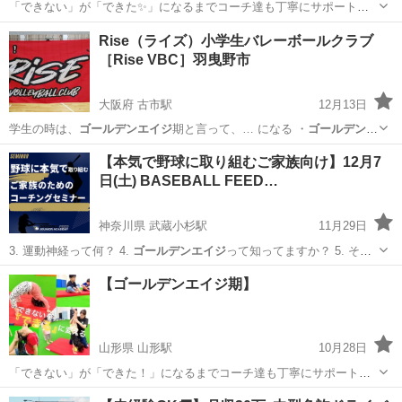
「できない」が「できた✨」になるまでコーチ達も丁寧にサポートし
ます！ JPCスポーツ教室では2つのクラスに分かれています。 ＊体操
山形
山形市
山形駅
体操
体幹
Rise（ライズ）小学生バレーボールクラブ
体幹トレーニングクラス＊ 対象：園児〜小学生 ✅運動神経を高めた
［Rise VBC］羽曳野市
い！ ✅挑戦...
大阪府 古市駅
12月13日
学生の時は、
ゴールデンエイジ
期と言って、… になる ・
ゴールデンエ
イジ
期にいい影響…
大阪
羽曳野市
古市駅
その他
小学生
【本気で野球に取り組むご家族向け】12月7
日(土) BASEBALL FEED…
神奈川県 武蔵小杉駅
11月29日
3. 運動神経って何？ 4.
ゴールデンエイジ
って知ってますか？ 5. そ
の…
神奈川
川崎市
武蔵小杉駅
野球
コーチング
【ゴールデンエイジ期】
山形県 山形駅
10月28日
「できない」が「できた！」になるまでコーチ達も丁寧にサポートし
ます！ JPCスポーツ教室では2つのクラスに分かれています。 ＊体操
山形
山形市
山形駅
体操
体幹