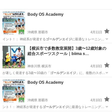
Body OS Academy
沖縄県 那覇市
4月11日
イント！： 神経系が発達する
ゴールデンエイジ
に最適なトレーニン
グ。 「自…
沖縄
那覇市
かけっこ
ゴールデンエイジ
【横浜市で多数教室展開】3歳〜12歳対象の
総合スポーツスクール｜biima s…
神奈川県 横浜市
4月10日
が著しく発達する3歳〜10歳の「
ゴールデンエイジ
」に、複数のスポー
ツに取り組むこ…
神奈川
横浜市
スポーツ
3歳
Body OS Academy
沖縄県 那覇市
4月10日
ント！： 神経系が発達する
ゴールデンエイジ
に最適なトレーニング。
「…