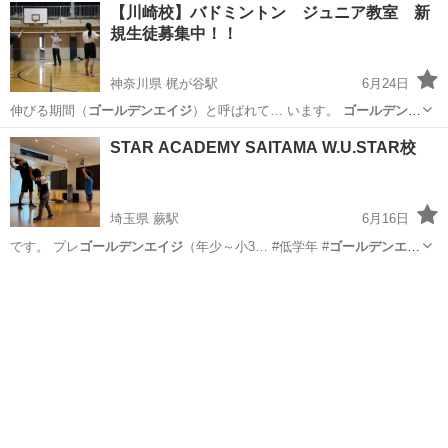
東京
町田市
成瀬駅
バドミントン
バド
【川崎校】バドミントン ジュニア教室 新
規生徒募集中！！
神奈川県 梶が谷駅
6月24日
伸びる期間（
ゴールデンエイジ
）と呼ばれて… います。
ゴールデンエ
イジ
に運動するこ…
神奈川
川崎市
梶が谷駅
バドミントン
バド
STAR ACADEMY SAITAMA W.U.STAR校
埼玉県 蕨駅
6月16日
です。 プレ
ゴールデンエイジ
（年少～小3… #低学年 #
ゴールデンエイ
ジ
⠀ #スポー…
埼玉
川口市
蕨駅
その他
リズム