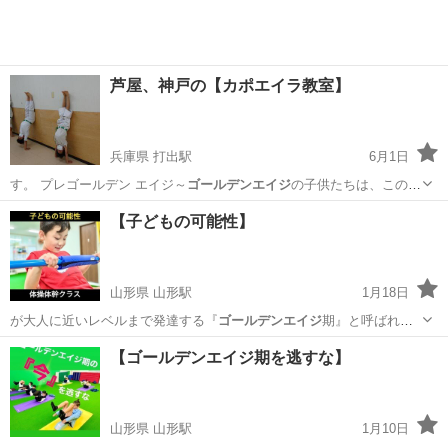
芦屋、神戸の【カポエイラ教室】
兵庫県 打出駅
6月1日
す。 プレゴールデン エイジ～
ゴールデンエイジ
の子供たちは、この時
期に身体能力…
兵庫
芦屋市
打出駅
その他
アクロバット
【子どもの可能性】
山形県 山形駅
1月18日
が大人に近いレベルまで発達する『
ゴールデンエイジ
期』と呼ばれる
時期があります🤸 …
山形
山形市
山形駅
体操
体幹
【ゴールデンエイジ期を逃すな】
山形県 山形駅
1月10日