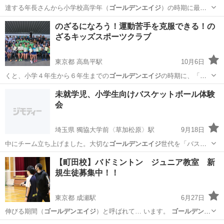
達する年長さんから小学校高学年（
ゴールデンエイジ
）の時期に最適
です。 2.…
北海道
岩見沢市
岩見沢駅
その他
スラックライン
のざるになろう！運動苦手を克服できる！の
ざるキッズスポーツクラブ
東京都 高島平駅
10月6日
くと、小学４年生から６年生までの
ゴールデンエイジ
の時期に、「即
座の習得」という、…
東京
板橋区
高島平駅
その他
ドッジボール
未就学児、小学生向けバスケットボール体験
会
埼玉県 獨協大学前〈草加松原〉駅
9月18日
中にチーム立ち上げました。大切な
ゴールデンエイジ
世代を「バスケ
ットボールは楽しい…
埼玉
草加市
獨協大学前〈草加松原〉駅
その他
小学生
【町田校】バドミントン ジュニア教室 新
規生徒募集中！！
東京都 成瀬駅
6月27日
伸びる期間（
ゴールデンエイジ
）と呼ばれて… います。
ゴールデンエ
イジ
に運動するこ…