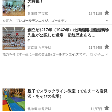
大募集！
兵庫県 芦屋駅
12月11日
を育み、プレ
ゴールデンエイジ
、ゴールデン…
兵庫
芦屋市
芦屋駅
その他
青少年
創立昭和17年（1942年）松濤館開祖船越義珍
先生が公認した道場 伝統歴史ある…
東京都 八王子駅
11月24日
能力を伸ばす一生に一度の黄金期(
ゴールデンエイジ
)です。 ◎ 少子
化、スマ…
東京
八王子市
八王子駅
空手/他格闘技
武道
親子でスラックライン教室（であえーる岩見
沢・あそびの広場）
北海道 岩見沢駅
11月7日