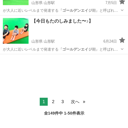
山形県 山形駅
7月5日
が大人に近いレベルまで発達する『
ゴールデンエイジ
期』と呼ばれる
時期があります✨ …
山形
山形市
山形駅
体操
体幹
【今日もたのしみました〜♪】
山形県 山形駅
6月24日
が大人に近いレベルまで発達する『
ゴールデンエイジ
期』と呼ばれる
時期があります✨ …
山形
山形市
山形駅
体操
体幹
1
2
3
次へ
全149件中 1-50件表示