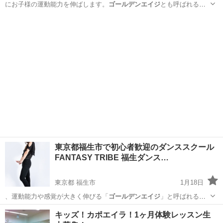
にお子様の運動能力を伸ばします。
ゴールデンエイジ
とも呼ばれるこ
の時期に、様々なコ…
沖縄
那覇市
安里駅
体操
能力
東京都福生市で初心者歓迎のダンススクール
FANTASY TRIBE 福生ダンス…
東京都 福生市
1月18日
、運動能力や感覚が大きく伸びる「
ゴールデンエイジ
」と呼ばれる大
切な成長段階です。…
東京
福生市
ダンス
習い事
キッズ！カポエイラ！1ヶ月体験レッスン生