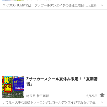
？ COCO JUMPでは、プレ
ゴールデンエイジ
の発達に着目した運動プ
ログラムを…
福岡
糟屋郡
新宮中央駅
かけっこ
年長
Zサッカースクール夏休み限定！「夏期講
習」
埼玉県 新三郷駅
6月26日
いて最も大事な基礎トレーニングは
ゴールデンエイジ
である小学生年