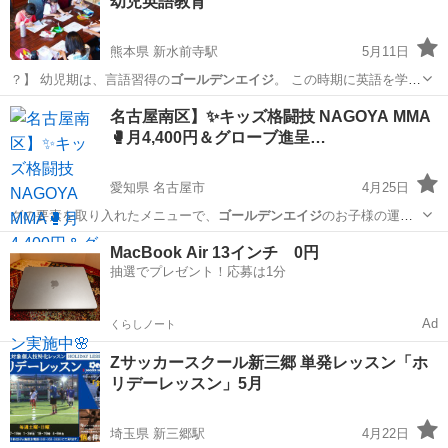
幼児英語教育
れ、運動能力を底上げする基...
熊本県 新水前寺駅
5月11日
？】 幼児期は、言語習得の
ゴールデンエイジ
。 この時期に英語を学ぶ
ことで…
熊本
熊本市
新水前寺駅
英語
ネイティブスピーカー
名古屋南区】✨キッズ格闘技 NAGOYA MMA
🥊月4,400円＆グローブ進呈…
愛知県 名古屋市
4月25日
グの要素を取り入れたメニューで、
ゴールデンエイジ
のお子様の運動
能力を最大限に引き…
愛知
名古屋市
空手/他格闘技
MMA
MacBook Air 13インチ 0円
抽選でプレゼント！応募は1分
Ad
くらしノート
Zサッカースクール新三郷 単発レッスン「ホ
リデーレッスン」5月
埼玉県 新三郷駅
4月22日