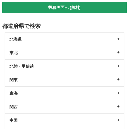
投稿画面へ (無料)
都道府県で検索
北海道
東北
北陸・甲信越
関東
東海
関西
中国