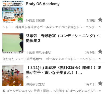
沖縄
那覇市
かけっこ
ゴールデンエイジ
Body OS Academy
沖縄県 那覇市
4月9日
ント！： 神経系が発達する
ゴールデンエイジ
に最適なトレーニング。
「…
沖縄
那覇市
体操
ゴールデンエイジ
🔰幕張 野球教室（コンディショニング）生
徒募集🔰
千葉県 海浜幕張駅
3月14日
合わせたジュニア選手専用の
ゴールデンエイジ
トレーニングがここ
にある！ ●…
千葉
千葉市
海浜幕張駅
野球
コンディショニング
【 3/21(土) 那覇校《無料体験会》開催！】運
動が苦手・嫌いな子集まれ！！…
沖縄県 安里駅
3月11日
🧠
ゴールデンエイジ
に最適！運動… も発達する“
ゴールデンエイジ
”。
この…
沖縄
那覇市
安里駅
体操
能力