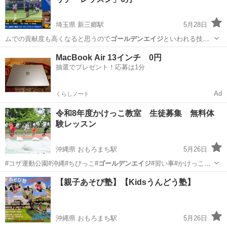
埼玉県 新三郷駅
5月28日
ムでの貢献度も高くなると思うので
ゴールデンエイジ
といわれる技術
の成長が早い小学生…
埼玉
三郷市
新三郷駅
サッカー
単発
MacBook Air 13インチ 0円
抽選でプレゼント！応募は1分
Ad
くらしノート
令和8年度かけっこ教室 生徒募集 無料体
験レッスン
沖縄県 おもろまち駅
5月26日
#コザ運動公園#沖縄#ちびっこ#
ゴールデンエイジ
#習い事#かけっこ教
室#子育て#…
沖縄
那覇市
おもろまち駅
かけっこ
【親子あそび塾】【Kidsうんどう塾】
沖縄県 おもろまち駅
5月26日