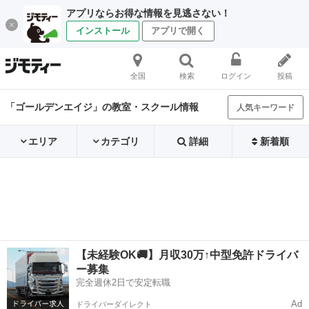
アプリならお得な情報を見逃さない！
インストール
アプリで開く
全国
検索
ログイン
投稿
「ゴールデンエイジ」の教室・スクール情報
人気キーワード
エリア
カテゴリ
詳細
新着順
【未経験OK🚚】月収30万↑中型免許ドライバ
ー募集
完全週休2日で安定転職
Ad
ドライバーダイレクト