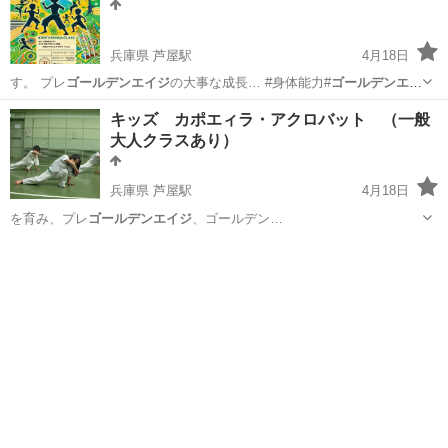
兵庫県 芦屋駅
4月18日
す。 プレ
ゴールデンエイジ
の大事な成長… #身体能力#
ゴールデンエイ
ジ
兵庫
芦屋市
芦屋駅
空手/他格闘技
カポエイラ
キッズ カポエィラ・アクロバット （一般
大人クラスあり）
兵庫県 芦屋駅
4月18日
を育み、プレ
ゴールデンエイジ
、ゴールデン…
兵庫
芦屋市
芦屋駅
ダンス
アクロバット