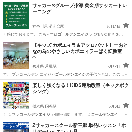
代には必須のトレー…
埼玉
三郷市
新三郷駅
サッカー
夏休み
サッカー✕グループ指導 黄金期サッカートレ
ーニング
神奈川県 港南台駅
6月14日
と感じております。 こちらでは
ゴールデンエイジ
期に様々な動きを取
り入れながら運…
神奈川
横浜市
港南台駅
サッカー
リフティング
【キッズ カポエィラ＆アクロバット】ーおと
なの為のやさしいカポエィラーばく転教室
兵庫県 芦屋駅
6月12日
す。 プレゴールデン エイジ～
ゴールデンエイジ
の子供たちは、この時
期に身体能力…
兵庫
芦屋市
芦屋駅
その他
レッスン
楽しく強くなる！KIDS運動教室（キックボク
シング）
栃木県 国谷駅
6月3日
！ ☆プレ
ゴールデンエイジ
（4歳〜8歳… ます。 ☆
ゴールデンエイジ
（9歳〜12… スン #プレ
ゴールデンエイジ
#ゴールデン…
栃木
下野市
国谷駅
空手/他格闘技
キックボクシング
Zサッカースクール新三郷 単発レッスン「ホ
リデーレッスン」6月