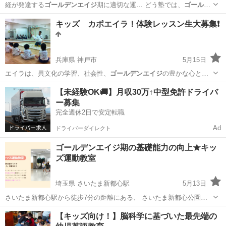
経が発達する
ゴールデンエイジ
期に適切な運… どう塾では、
ゴールデ
ンエイジ
期に子ども達… ーツ教室 #
ゴールデンエイジ
#沖縄習い…
沖縄
那覇市
おもろまち駅
スポーツ
親子
キッズ カポエイラ！体験レッスン生大募集❗
兵庫県 神戸市
5月15日
エイラは、異文化の学習、社会性、
ゴールデンエイジ
の豊かな心と身
体を育みます。 …
兵庫
神戸市
空手/他格闘技
カポエイラ
【未経験OK🚚】月収30万↑中型免許ドライバ
ー募集
完全週休2日で安定転職
Ad
ドライバーダイレクト
ゴールデンエイジ期の基礎能力の向上★キッ
ズ運動教室
埼玉県 さいたま新都心駅
5月13日
さいたま新都心駅から徒歩7分の距離にある、 さいたま新都心公園の
集会室にて運動能力向上を目的にしたキッズ運動教室を開催していま
埼玉
さいたま市
さいたま新都心駅
スポーツ
親子
【キッズ向け！】脳科学に基づいた最先端の
す。 SAQトレーニングやコーディネーショントレーニングを取り入