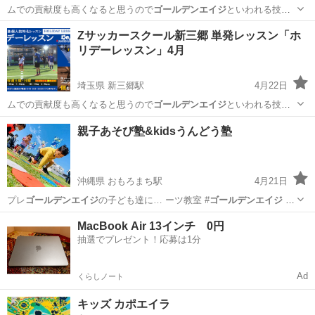
ムでの貢献度も高くなると思うので
ゴールデンエイジ
といわれる技術
の成長が早い小学生…
埼玉
三郷市
新三郷駅
サッカー
単発
Zサッカースクール新三郷 単発レッスン「ホ
リデーレッスン」4月
埼玉県 新三郷駅
4月22日
ムでの貢献度も高くなると思うので
ゴールデンエイジ
といわれる技術
の成長が早い小学生…
埼玉
三郷市
新三郷駅
サッカー
単発
親子あそび塾&kidsうんどう塾
沖縄県 おもろまち駅
4月21日
プレ
ゴールデンエイジ
の子ども達に… ーツ教室 #
ゴールデンエイジ
#
沖縄習い…
沖縄
那覇市
おもろまち駅
かけっこ
親子
MacBook Air 13インチ 0円
抽選でプレゼント！応募は1分
Ad
くらしノート
キッズ カポエイラ