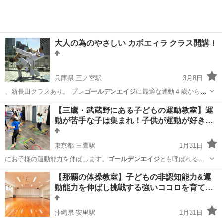
大人の為のやさしい カポエィラ クラス開講！
兵庫県 三ノ宮駅
3月8日
、新長田クラスあり。 プレ
ゴールデンエイジ
に最適な運動４歳からの
キッズカポ…
兵庫
神戸市
三ノ宮駅
その他
足腰
【三鷹・武蔵野にある子どもの運動教室】運
動が苦手な子は集まれ！子供が運動が好き…
東京都 三鷹駅
1月31日
にお子様の運動能力を伸ばします。
ゴールデンエイジ
とも呼ばれるこ
の時期に、様々なコ…
東京
武蔵野市
三鷹駅
体操
能力
【那覇の体操教室】子どもの非認知能力&運
動能力を伸ばし挑戦する強いココロを育て…
沖縄県 安里駅
1月31日