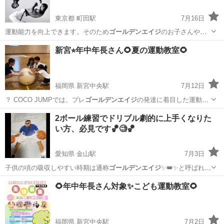
東京都 町田駅
7月16日
運動能力を向上できます。そのため
ゴールデンエイジ
のお子さんや運
動不足の社会人、筋…
東京
町田市
町田駅
ダンス
カポエイラ
新宮⭐︎年中年長さん🌻夏の運動教室🌻
福岡県 新宮中央駅
7月12日
？ COCO JUMPでは、プレ
ゴールデンエイジ
の発達に着目した運動プ
ログラムを…
福岡
糟屋郡
新宮中央駅
かけっこ
年長
2ボール練習でドリブル劇的に上手くなりた
い方、必見です🏀🧐🏀
愛知県 金山駅
7月3日
子供の頃の吸収しやすい時期は通称
ゴールデンエイジ
✨👑✨と呼ばれる
感受性が多感な黄…
愛知
名古屋市
金山駅
スポーツ
能力
🌻年中年長さん対象✨こども運動教室🌻
福岡県 新宮中央駅
7月2日