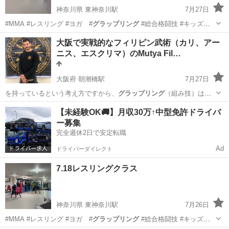
神奈川県 東神奈川駅
7月27日
#MMA #レスリング #ヨガ #
グラップリング
#総合格闘技 #キッズレ
スリン…
神奈川
横浜市
東神奈川駅
空手/他格闘技
MMA
大阪で実戦的なフィリピン武術（カリ、アー
ニス、エスクリマ）のMutya Fil…
大阪府 朝潮橋駅
7月27日
を持っているという考え方ですから、
グラップリング
（組み技）は危
険と考えられていて、…
大阪
大阪市
朝潮橋駅
空手/他格闘技
カリ
【未経験OK🚚】月収30万↑中型免許ドライバ
ー募集
完全週休2日で安定転職
Ad
ドライバーダイレクト
7.18レスリングクラス
神奈川県 東神奈川駅
7月26日
#MMA #レスリング #ヨガ #
グラップリング
#総合格闘技 #キッズレ