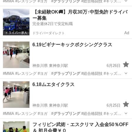
#MMA #レスリング #ヨガ #
グラップリング
#総合格闘技 #キッズレ
スリン…
神奈川
横浜市
東神奈川駅
空手/他格闘技
レスリング
【未経験OK🚚】月収30万↑中型免許ドライバ
ー募集
完全週休2日で安定転職
Ad
ドライバーダイレクト
6.19ビギナーキックボクシングクラス
神奈川県 東神奈川駅
6月26日
#MMA #レスリング #ヨガ #
グラップリング
#総合格闘技 #キッズレ
スリン…
神奈川
横浜市
東神奈川駅
空手/他格闘技
6.18ムエタイクラス
キッズキックボクシング
神奈川県 東神奈川駅
6月25日
#MMA #レスリング #ヨガ #
グラップリング
#総合格闘技 #キッズレ
スリン…
神奈川
横浜市
東神奈川駅
空手/他格闘技
レスリング
フィリピン武術・エスクリマ 入会金50％OFF
＆ 初月会費￥０