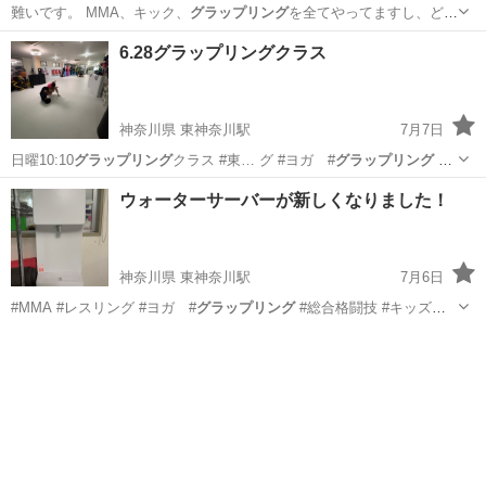
難いです。 MMA、キック、
グラップリング
を全てやってますし、どれ
か一つでも…
東京
大田区
空手/他格闘技
総合格闘技
6.28グラップリングクラス
神奈川県 東神奈川駅
7月7日
日曜10:10
グラップリング
クラス #東… グ #ヨガ #
グラップリング
#
総合格闘技…
神奈川
横浜市
東神奈川駅
空手/他格闘技
ウォーターサーバーが新しくなりました！
グラップリング
神奈川県 東神奈川駅
7月6日
#MMA #レスリング #ヨガ #
グラップリング
#総合格闘技 #キッズレ
スリン…
神奈川
横浜市
東神奈川駅
空手/他格闘技
出稽古