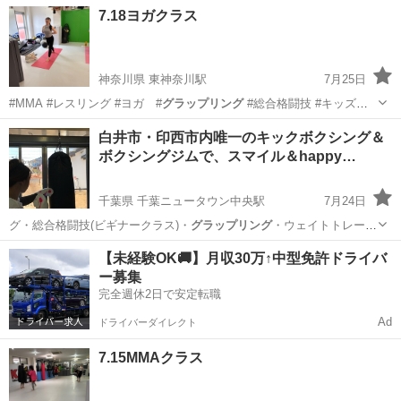
スリン…
神奈川
横浜市
東神奈川駅
空手/他格闘技
レスリング
7.18ヨガクラス
神奈川県 東神奈川駅
7月25日
#MMA #レスリング #ヨガ #
グラップリング
#総合格闘技 #キッズレ
スリン…
神奈川
横浜市
東神奈川駅
ヨガ
白井市・印西市内唯一のキックボクシング＆
ボクシングジムで、スマイル＆happy…
キッズキックボクシング
千葉県 千葉ニュータウン中央駅
7月24日
グ・総合格闘技(ビギナークラス)・
グラップリング
・ウェイトトレーニ
ング・ 空手を楽…
千葉
白井市
千葉ニュータウン中央駅
美容健康
ミット
【未経験OK🚚】月収30万↑中型免許ドライバ
ー募集
完全週休2日で安定転職
Ad
ドライバーダイレクト
7.15MMAクラス