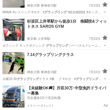
神奈川県 東神奈川駅
7月23日
#MMA #レスリング #ヨガ #
グラップリング
#総合格闘技 #キッズレ
スリン…
神奈川
横浜市
東神奈川駅
空手/他格闘技
MMA
杉並区上井草駅から徒歩1分 格闘技&フィッ
トネス SAROS GYM
東京都 上井草駅
7月22日
ボクシング キックボクシング
グラップリング
パーソナルトレーニン
グ フィ…
東京
杉並区
上井草駅
空手/他格闘技
格闘技
7.14グラップリングクラス
神奈川県 東神奈川駅
7月22日
火曜20:30
グラップリング
クラス #東… グ #ヨガ #
グラップリング
#
総合格闘技…
神奈川
横浜市
東神奈川駅
空手/他格闘技
【未経験OK🚚】月収30万↑中型免許ドライバ
ー募集
グラップリング
完全週休2日で安定転職
Ad
ドライバーダイレクト