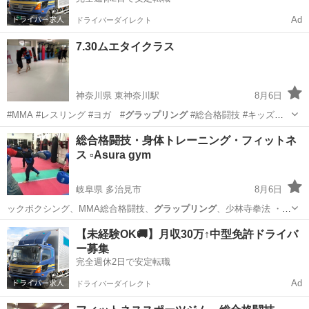
Ad
ドライバーダイレクト
7.30ムエタイクラス
神奈川県 東神奈川駅
8月6日
#MMA #レスリング #ヨガ #
グラップリング
#総合格闘技 #キッズレ
スリン…
神奈川
横浜市
東神奈川駅
空手/他格闘技
レスリング
総合格闘技・身体トレーニング・フィットネ
ス ▫︎Asura gym
岐阜県 多治見市
8月6日
ックボクシング、MMA総合格闘技、
グラップリング
、少林寺拳法 ・各
種武具の貸し出…
岐阜
多治見市
空手/他格闘技
総合格闘技
【未経験OK🚚】月収30万↑中型免許ドライバ
ー募集
完全週休2日で安定転職
Ad
ドライバーダイレクト