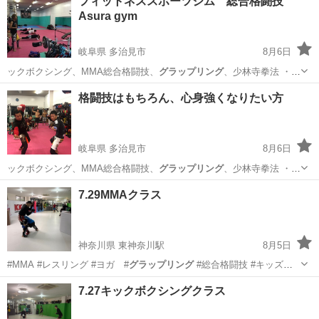
フィットネススポーツジム 総合格闘技
Asura gym
岐阜県 多治見市
8月6日
ックボクシング、MMA総合格闘技、
グラップリング
、少林寺拳法 ・各
種武具の貸し出…
岐阜
多治見市
空手/他格闘技
総合格闘技
格闘技はもちろん、心身強くなりたい方
岐阜県 多治見市
8月6日
ックボクシング、MMA総合格闘技、
グラップリング
、少林寺拳法 ・各
種武具の貸し出…
岐阜
多治見市
空手/他格闘技
7.29MMAクラス
神奈川県 東神奈川駅
8月5日
#MMA #レスリング #ヨガ #
グラップリング
#総合格闘技 #キッズレ
スリン…
神奈川
横浜市
東神奈川駅
空手/他格闘技
MMA
7.27キックボクシングクラス