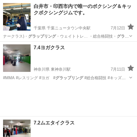
スリン…
神奈川
横浜市
東神奈川駅
空手/他格闘技
レスリング
白井市・印西市内で唯一のボクシング＆キッ
クボクシングジムです。
千葉県 千葉ニュータウン中央駅
7月12日
ナークラス)・
グラップリング
・ウェイトトレ… ・総合格闘技・
グラッ
プリング
・ウェイトトレ…
千葉
白井市
千葉ニュータウン中央駅
空手/他格闘技
7.4ヨガクラス
キックボクシング
神奈川県 東神奈川駅
7月11日
#MMA #レスリング #ヨガ #
グラップリング
#総合格闘技 #キッズレ
スリン…
神奈川
横浜市
東神奈川駅
ヨガ
キッズキックボクシング
7.2ムエタイクラス