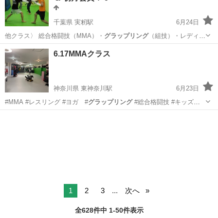
千葉県 実籾駅
6月24日
他クラス〉 総合格闘技（MMA）・
グラップリング
（組技）・レディー
スキックボクシン…
千葉
習志野市
実籾駅
空手/他格闘技
エスクリマ
6.17MMAクラス
神奈川県 東神奈川駅
6月23日
#MMA #レスリング #ヨガ #
グラップリング
#総合格闘技 #キッズレ
スリン…
神奈川
横浜市
東神奈川駅
空手/他格闘技
MMA
1
2
3
...
次へ
全628件中 1-50件表示