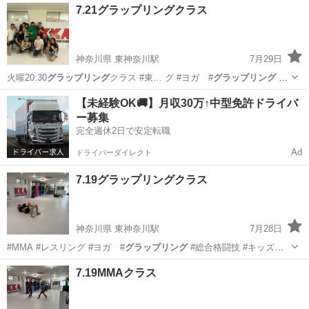
神奈川
横浜市
東神奈川駅
空手/他格闘技
レスリング
7.21グラップリングクラス
神奈川県 東神奈川駅
7月29日
火曜20:30
グラップリング
クラス #東… グ #ヨガ #
グラップリング
#
総合格闘技…
神奈川
横浜市
東神奈川駅
空手/他格闘技
【未経験OK🚚】月収30万↑中型免許ドライバ
ー募集
グラップリング
完全週休2日で安定転職
Ad
ドライバーダイレクト
7.19グラップリングクラス
神奈川県 東神奈川駅
7月28日
#MMA #レスリング #ヨガ #
グラップリング
#総合格闘技 #キッズレ
スリン…
神奈川
横浜市
東神奈川駅
空手/他格闘技
7.19MMAクラス
グラップリング