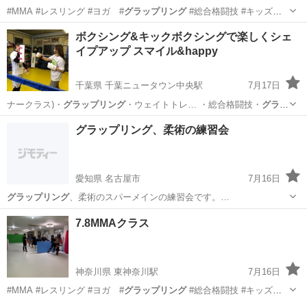
#MMA #レスリング #ヨガ #
グラップリング
#総合格闘技 #キッズレ
スリン…
神奈川
横浜市
東神奈川駅
空手/他格闘技
ボクシング&キックボクシングで楽しくシェ
イプアップ スマイル&happy
キックボクシング
千葉県 千葉ニュータウン中央駅
7月17日
ナークラス)・
グラップリング
・ウェイトトレ… ・総合格闘技・
グラッ
プリング
・ウェイトトレ…
千葉
白井市
千葉ニュータウン中央駅
美容健康
グラップリング、柔術の練習会
キックボクシング
愛知県 名古屋市
7月16日
グラップリング
、柔術のスパーメインの練習会です。…
愛知
名古屋市
空手/他格闘技
柔術
7.8MMAクラス
神奈川県 東神奈川駅
7月16日
#MMA #レスリング #ヨガ #
グラップリング
#総合格闘技 #キッズレ
スリン…