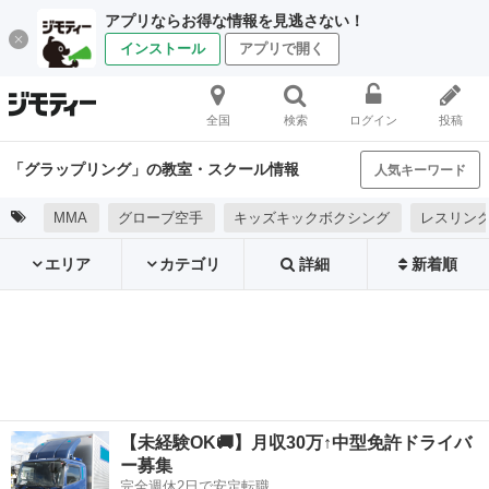
アプリならお得な情報を見逃さない！
インストール
アプリで開く
全国
検索
ログイン
投稿
「グラップリング」の教室・スクール情報
人気キーワード
MMA
グローブ空手
キッズキックボクシング
レスリン
エリア
カテゴリ
詳細
新着順
【未経験OK🚚】月収30万↑中型免許ドライバ
ー募集
完全週休2日で安定転職