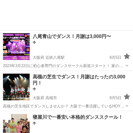
愛知
岡崎市
男川駅
ヒップホップ
キッズダンス
八尾青山でダンス！月謝は3,000円〜
大阪府 近鉄八尾駅
8月5日
2023年3月22日に初心者専門のダンスサークル新規スタート！ 家の近
くでしっかりと練習して本格的なダンススタジオへ！ をコンセプトに
大阪
八尾市
近鉄八尾駅
ヒップホップ
月謝
高槻の芝生でダンス！月謝はたったの3,000
したダンス未経験の子どもたちのためのダンスサークルです 先生は
円！
プ...
大阪府 高槻市
8月5日
高槻の芝生地区でダンスしませんか？ 大阪で一番活躍しているHOYU
先生！！ この先生がここに教えに来てくれるのはとても貴重です ○●
大阪
高槻市
ダンス
寝屋川で一番安い本格的ダンススクール！
スケジュール●○ ☆火曜日☆ PM 4:00~5:0...