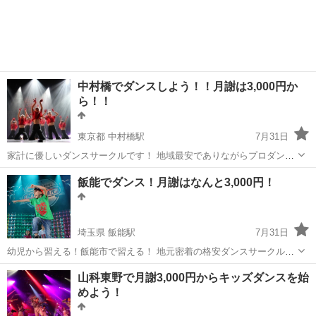
中村橋でダンスしよう！！月謝は3,000円か
ら！！
東京都 中村橋駅
7月31日
家計に優しいダンスサークルです！ 地域最安でありながらプロダンサ
ーにダンスを習えます 初心者が集まるダンスサークルなので安心！ 3
東京
練馬区
中村橋駅
ダンス
サークル
飯能でダンス！月謝はなんと3,000円！
歳から学べて、これを機にダンスを習ってみませんか？ ぜひ遊びに...
埼玉県 飯能駅
7月31日
幼児から習える！飯能市で習える！ 地元密着の格安ダンスサークルで
す 未経験者大歓迎！ お友達と一緒に楽しく踊りましょう ⭐︎ダンスサー
埼玉
飯能市
飯能駅
ヒップホップ
サークル
山科東野で月謝3,000円からキッズダンスを始
クル マイスター飯能校⭐︎ 毎週木曜日 pm 5:...
めよう！