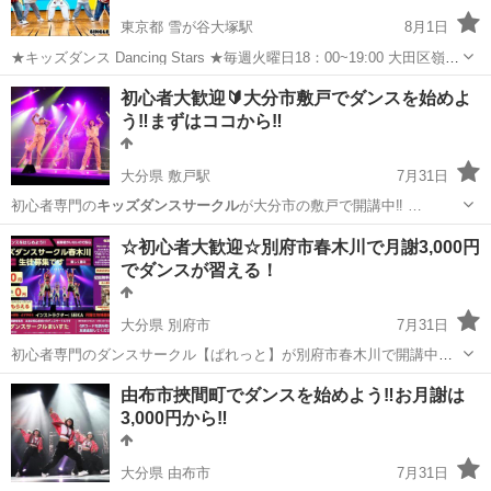
東京都 雪が谷大塚駅
8月1日
★キッズダンス Dancing Stars ★毎週火曜日18：00~19:00 大田区嶺町
文化センター開催中 最寄り駅→雪が谷大塚、沼部、多摩川 サークル仲
東京
大田区
雪が谷大塚駅
ダンス
Pop
初心者大歓迎🔰大分市敷戸でダンスを始めよ
間も随時募集してます ご興味ある方は、SNS等からメッセー...
う‼️まずはココから‼️
大分県 敷戸駅
7月31日
初心者専門の
キッズダンスサークル
が大分市の敷戸で開講中‼️ …
大分
大分市
敷戸駅
ジャズダンス
アイソレーション
☆初心者大歓迎☆別府市春木川で月謝3,000円
でダンスが習える！
大分県 別府市
7月31日
初心者専門のダンスサークル【ぱれっと】が別府市春木川で開講中！
家の近くで基礎からしっかりと練習して本格的なダンススタジオへ！
大分
別府市
ダンス
サークル
由布市挾間町でダンスを始めよう‼️お月謝は
をコンセプトにしたダンス未経験の子どもたちのためのダンスサーク
3,000円から‼️
ルです 先生は...
大分県 由布市
7月31日