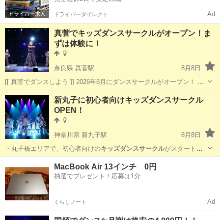
Ad
ドライバーダイレクト
真菅でキッズダンスサークルがオープン！ま
ずは体験に！
奈良県 真菅駅
8月8日
[[ 真菅でダンスしよう ]] 2026年8月にダンスサークルがオープン！ 家
の近くでしっかりと練習して本格的なダンススタジオへ！ をコンセプ
奈良
橿原市
真菅駅
ヒップホップ
新丸子に初心者向けキッズダンスサークル
トにしたダンス未経験の子どもたちのためのダンスサークルが...
OPEN！
キッズダンスサークル
神奈川県 新丸子駅
8月8日
・丸子橋エリアで、初心者向けの
キッズダンスサークル
がスタートし
ます！ 📅 …
神奈川
川崎市
新丸子駅
ジャズダンス
サークル
MacBook Air 13インチ 0円
抽選でプレゼント！応募は1分
Ad
くらしノート