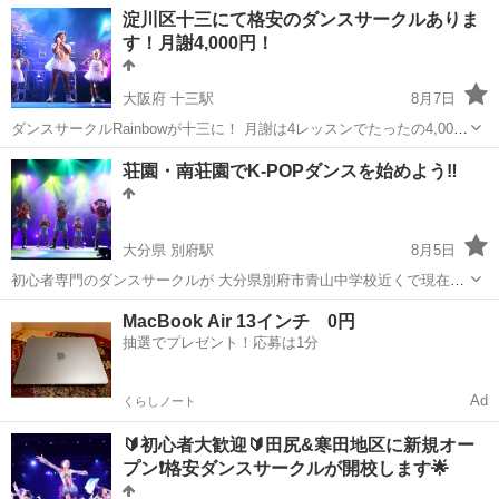
て本格的なダンススタジオへ！ をコンセプトにしたダンス未経験の子
兵庫
神崎郡
福崎駅
ヒップホップ
淀川区十三にて格安のダンスサークルありま
どもたちのためのダンスサークルです ぜひ習いに来てください...
す！月謝4,000円！
キッズダンスサークル
大阪府 十三駅
8月7日
ダンスサークルRainbowが十三に！ 月謝は4レッスンでたったの4,000
円で本格的なダンスが習える！ 発表会もなんと7,000円で観客2,000人
大阪
大阪市
十三駅
ヒップホップ
月謝
荘園・南荘園でK-POPダンスを始めよう‼️
の前で大ホールで踊れる！ [[ まずは安いお月謝で慣れよ...
大分県 別府駅
8月5日
初心者専門のダンスサークルが 大分県別府市青山中学校近くで現在開
講中‼️ 荘園・南荘園校区の方必見です🌟 家の近くでしっかり
大分
別府市
別府駅
ヒップホップ
POP
MacBook Air 13インチ 0円
と練習して本格的なダンススタジオへ！ をコンセプトにしたダンス未
抽選でプレゼント！応募は1分
経験の子供た...
Ad
くらしノート
🔰初心者大歓迎🔰田尻&寒田地区に新規オー
プン❗️格安ダンスサークルが開校します🌟