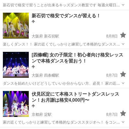
新石切で格安で習うことが出来るキッズダンス教室です 毎週火曜日に
楽しくやっています 鏡付きの広い練習場でのびのびダンスしましょう
大阪
東大阪市
新石切駅
ジャズダンス
JAZZ
新石切で格安でダンスが習える！
初回体験は無料ですよ ☆ダンスサークルまいすた☆ 毎...
大阪府 新石切駅
8月8日
楽しくダンス！！ 家の近くでしっかりと練習して本格的なダンススタ
ジオへ！ をコンセプトにしたダンス未経験の子どもたちのためのダン
大阪
東大阪市
新石切駅
ダンス
サークル
[四條畷] 女の子限定！初心者向け格安レッス
スサークルです。 月謝はたったの3,000円から！しっかり月に4回あり
ンで本格ダンスを習おう！
ます...
大阪府 四条畷駅
8月7日
ダンスを始めたいけどどうしていいか分からない方、必見！ 家の近く
でしっかりと練習して本格的なダンススタジオへ！ をコンセプトにし
大阪
大東市
四条畷駅
ヒップホップ
伏見区淀にて本格ストリートダンスレッス
たダンス未経験の子どもたちのためのダンスサークルです。 月謝はた
ン！お月謝は格安4,000円〜
ったの4,...
京都府 淀駅
8月7日
家の近くでしっかりと練習して本格的なダンススタジオへ！ をコンセ
プトにしたダンス未経験の子どもたちのためのダンススクールです 月