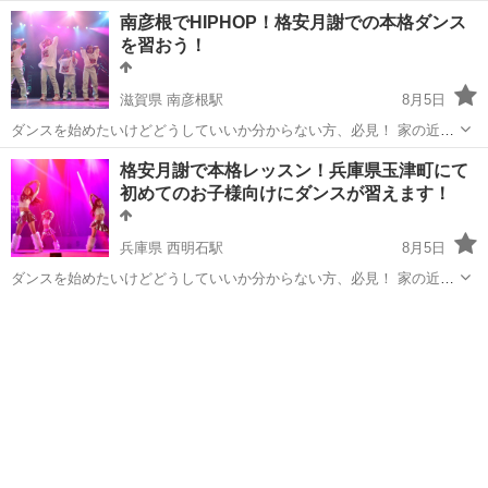
南彦根でHIPHOP！格安月謝での本格ダンス
を習おう！
滋賀県 南彦根駅
8月5日
ダンスを始めたいけどどうしていいか分からない方、必見！ 家の近く
でしっかりと練習して本格的なダンススタジオへ！ をコンセプトにし
滋賀
彦根市
南彦根駅
ヒップホップ
月謝
格安月謝で本格レッスン！兵庫県玉津町にて
たダンス未経験の子どもたちのためのダンスサークルです。 月謝はた
初めてのお子様向けにダンスが習えます！
ったの4,...
兵庫県 西明石駅
8月5日
ダンスを始めたいけどどうしていいか分からない方、必見！ 家の近く
でしっかりと練習して本格的なダンススタジオへ！ をコンセプトにし
兵庫
神戸市
西明石駅
ヒップホップ
月謝
たダンス未経験の子どもたちのためのダンスサークルです。 月謝はた
ったの4,00...