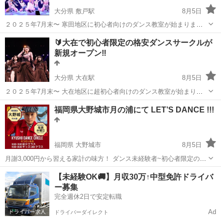
大分県 敷戸駅
8月5日
２０２５年7月末〜 寒田地区に初心者向けのダンス教室が始まります‼️
〝お家の近くでしっかりと練習して 本格的なダンススタジオへ〟
大分
大分市
敷戸駅
ジャズダンス
サークル
🔰大在で初心者限定の格安ダンスサークルが
をコンセプトにしたダンスが未経験の子どもたちのダンスサークル🔰
新規オープン‼️
👣 来年は３回目の発表会...
大分県 大在駅
8月5日
２０２５年7月末〜 大在地区に超初心者向けのダンス教室が始まりま
す‼️ 〝お家の近くでしっかりと練習して 本格的なダンススタジオ
大分
大分市
大在駅
ジャズダンス
サークル
福岡県大野城市月の浦にて LET’S DANCE !!!
へ〟 をコンセプトにしたダンスが未経験の子どもたちのダンスサーク
ル🔰👣 来年は３回目の発表...
福岡県 大野城市
8月5日
月謝3,000円から習える家計の味方！ ダンス未経験者~初心者限定のダ
ンスサークル大野城市月の浦にて開校！ かっこいいlockダンスが習え
福岡
大野城市
ダンス
DANCE
【未経験OK🚚】月収30万↑中型免許ドライバ
ます！ これからダンスを始めてみたい方 少人数でみっちりと習いた
ー募集
い...
完全週休2日で安定転職
Ad
ドライバーダイレクト