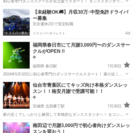
初心者専門ダンススクールが宮之阪でスタート！ ダンススタジオで習
うのは怖い！ 上手い人ばっかりの中でいきなり始めるのはちょっ
大阪
枚方市
宮之阪駅
ヒップホップ
サークル
【未経験OK🚚】月収30万↑中型免許ドライバ
と。。。 という人はこちらへ！ 未経験者専用のダンスサークルです
ー募集
...
完全週休2日で安定転職
Ad
ドライバーダイレクト
福岡県春日市にて月謝3,000円〜のダンスサー
クルがOPEN !!
福岡県 春日駅
7月30日
2024年5月10日に初心者専門のダンスサークルスタート！ 家の近くで
しっかりと練習して本格的なダンススタジオへ！ をコンセプトにした
福岡
春日市
春日駅
ヒップホップ
サークル
仙台市青葉区にてキッズ向け本格ダンスレッ
ダンス未経験の子どもたちのためのダンスサークルです 先生はプロ
スン！！格安月謝で受講可能！！
ダ...
宮城県 北四番丁駅
7月30日
家の近くでしっかりと練習して本格的なダンススタジオへ！ をコンセ
プトにしたダンス未経験の子どもたちのためのダンススクールです 月
宮城
仙台市
北四番丁駅
その他
月謝
南田辺で月謝3,000円で初心者向けダンスレッ
謝はたったの4,000円から！ ぜひ習いに来てください 体験はジモティ
スンを習おう！
ー...