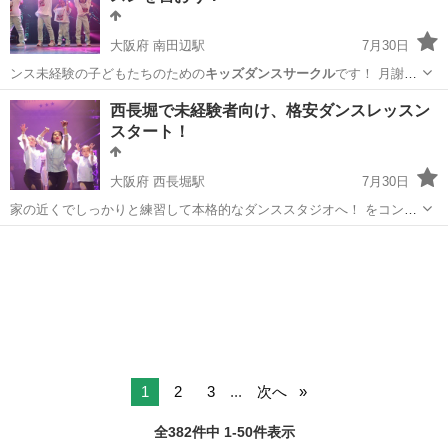
大阪府 南田辺駅
7月30日
ンス未経験の子どもたちのための
キッズダンスサークル
です！ 月謝は
たった…
大阪
大阪市
南田辺駅
ヒップホップ
月謝
西長堀で未経験者向け、格安ダンスレッスン
スタート！
大阪府 西長堀駅
7月30日
家の近くでしっかりと練習して本格的なダンススタジオへ！ をコンセ
プトにしたダンス未経験の子どもたちのためのダンスサークルです！
大阪
大阪市
西長堀駅
ヒップホップ
未経験
ぜひ習いに来てください 発表会は2,000人規模で参加費も5,000円か
ら...
1
2
3
...
次へ
全382件中 1-50件表示