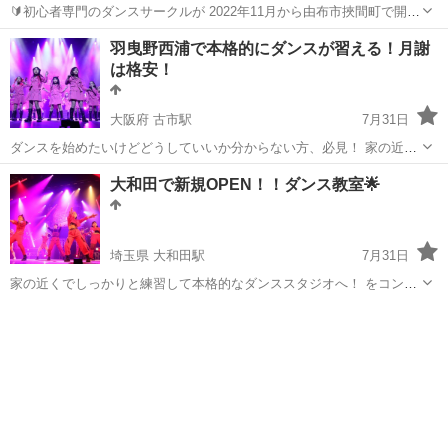
🔰初心者専門のダンスサークルが 2022年11月から由布市挾間町で開講
中‼️ 家の近くでしっかりと練習して本格的なダンススタジオへ！ をコ
大分
由布市
ダンス
アイソレーション
羽曳野西浦で本格的にダンスが習える！月謝
ンセプトにしたダンス未経験の子どもたちのためのダンスサークルで
は格安！
す 先生はプロの...
大阪府 古市駅
7月31日
ダンスを始めたいけどどうしていいか分からない方、必見！ 家の近く
でしっかりと練習して本格的なダンススタジオへ！ をコンセプトにし
大阪
羽曳野市
古市駅
ヒップホップ
月謝
大和田で新規OPEN！！ダンス教室🌟
たダンス未経験の子どもたちのためのダンスサークルです。 月謝はた
ったの3,...
埼玉県 大和田駅
7月31日
家の近くでしっかりと練習して本格的なダンススタジオへ！ をコンセ
プトにしたダンス未経験の子どもたちのためのダンスサークルです！
埼玉
さいたま市
大和田駅
ヒップホップ
月謝
月謝は3,000円〜と格安！！！ 体験は「大和田のジモティーを見た」
と言...