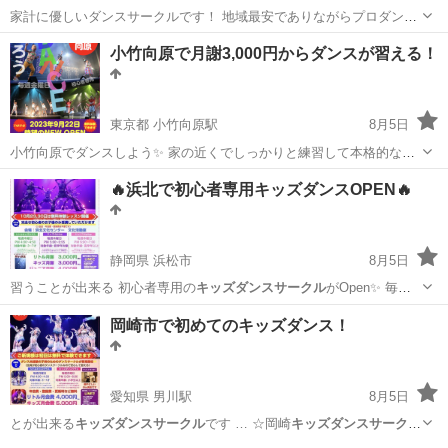
家計に優しいダンスサークルです！ 地域最安でありながらプロダンサ
ーにダンスを習えます ぜひ来てください！ 初回は無料で体験レッスン
埼玉
川越市
川越駅
ヒップホップ
無料
小竹向原で月謝3,000円からダンスが習える！
が受けれます ！ ☆毎週木曜日☆ PM 5:30~6:2...
東京都 小竹向原駅
8月5日
小竹向原でダンスしよう✨ 家の近くでしっかりと練習して本格的なダ
ンススタジオへ！ をコンセプトにしたダンス未経験の子どもたち専用
東京
板橋区
小竹向原駅
ヒップホップ
月謝
🔥浜北で初心者専用キッズダンスOPEN🔥
のダンスサークルです😊 経験者の受講はお断りの本当の初心者のた...
静岡県 浜松市
8月5日
習うことが出来る 初心者専用の
キッズダンスサークル
がOpen✨ 毎週
木曜日…
静岡
浜松市
ヒップホップ
キッズダンス
岡崎市で初めてのキッズダンス！
愛知県 男川駅
8月5日
とが出来る
キッズダンスサークル
です … ☆岡崎
キッズダンスサークル
☆ …