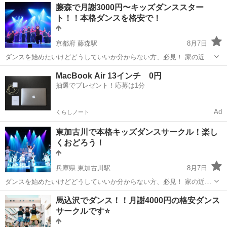
京都
京都市
淀駅
ジャズダンス
月謝
藤森で月謝3000円〜キッズダンススター
謝はたったの4,000円から！ ぜひ習いに来てください 体験はジ...
ト！！本格ダンスを格安で！
京都府 藤森駅
8月7日
ダンスを始めたいけどどうしていいか分からない方、必見！ 家の近く
でしっかりと練習して本格的なダンススタジオへ！ をコンセプトにし
京都
京都市
藤森駅
ダンス
月謝
MacBook Air 13インチ 0円
たダンス未経験の子どもたちのためのダンスサークルです。 月謝はた
抽選でプレゼント！応募は1分
ったの3,...
Ad
くらしノート
東加古川で本格キッズダンスサークル！楽し
くおどろう！
兵庫県 東加古川駅
8月7日
ダンスを始めたいけどどうしていいか分からない方、必見！ 家の近く
でしっかりと練習して本格的なダンススタジオへ！ をコンセプトにし
兵庫
加古川市
東加古川駅
その他
馬込沢でダンス！！月謝4000円の格安ダンス
たダンス未経験の子どもたちのためのダンスサークルです。 月謝はた
サークルです⭐️
キッズダンスサークル
ったの4,...