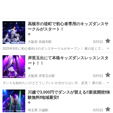
高槻市の堤町で初心者専用のキッズダンスサ
ークルがスタート！
大阪府 高槻市駅
8月5日
2025年9月に初心者向けのダンスサークルがオープン！ 家の近くでし
っかりと練習して本格的なダンススタジオへ！ をコンセプトにしたダ
大阪
高槻市
高槻市駅
ヒップホップ
岸里玉出にて本格キッズダンスレッスンスタ
ンス未経験の子どもたちのためのダンスサークルがオープンです！ ...
ート！！
キッズダンスサークル
大阪府 岸里玉出駅
8月5日
ダンスを始めたいけどどうしていいか分からない方、必見！ 家の近く
でしっかりと練習して本格的なダンススタジオへ！ をコンセプトにし
大阪
大阪市
岸里玉出駅
ヒップホップ
川越で3,000円でダンスが習える‼️新規開校❗️体
たダンス未経験の子どもたちのためのダンスサークルです。 月謝はた
験無料❗️地域最安❗️
ったの3,...
埼玉県 川越駅
8月5日