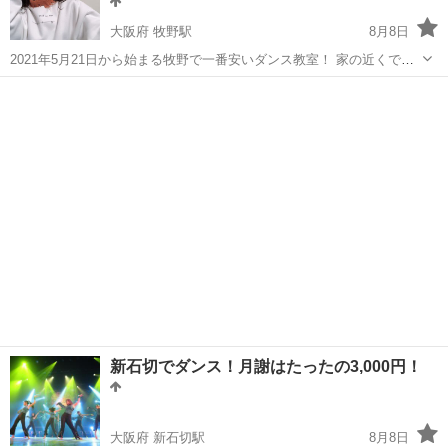
大阪府 牧野駅
8月8日
2021年5月21日から始まる牧野で一番安いダンス教室！ 家の近くでし
っかりと練習して本格的なダンススタジオへ！ をコンセプトにしたダ
大阪
枚方市
牧野駅
ヒップホップ
HipHop
ンス未経験の子どもたちのためのダンスサークルです ぜひ習いに来
て...
新石切でダンス！月謝はたったの3,000円！
大阪府 新石切駅
8月8日