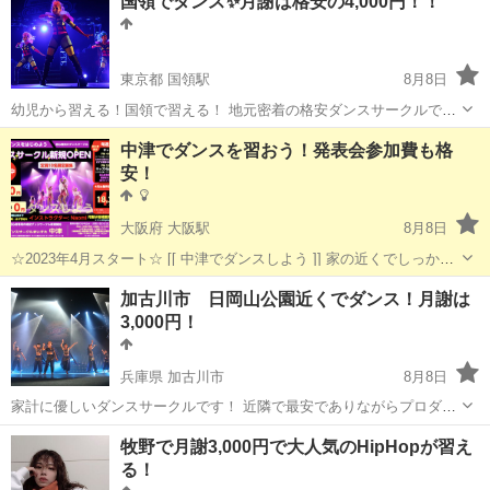
国領でダンス✨月謝は格安の4,000円！！
東京都 国領駅
8月8日
幼児から習える！国領で習える！ 地元密着の格安ダンスサークルです
未経験者大歓迎！ お友達と一緒に楽しく踊りましょう ★毎週火曜日★
東京
調布市
国領駅
ヒップホップ
サークル
中津でダンスを習おう！発表会参加費も格
17:00-17:50 リトルクラス 3才〜小3 18...
安！
大阪府 大阪駅
8月8日
☆2023年4月スタート☆ [[ 中津でダンスしよう ]] 家の近くでしっかり
と練習して本格的なダンススタジオへ！ をコンセプトにしたダンス未
大阪
大阪市
大阪駅
ヒップホップ
サークル
加古川市 日岡山公園近くでダンス！月謝は
経験の子どもたち専用のダンスサークルです ...
3,000円！
兵庫県 加古川市
8月8日
家計に優しいダンスサークルです！ 近隣で最安でありながらプロダン
サーにダンスを習えます！！ ぜひ来てください！ 発表会はなんと
兵庫
加古川市
ヒップホップ
野口
牧野で月謝3,000円で大人気のHipHopが習え
2,000人以上が見にくるビッグイベント！ ☆毎週金曜日☆ リトルク...
る！