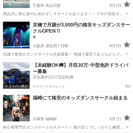
千葉県 馬込沢駅
8月7日
馬込沢に初心者のためのダンスサークルあります！✨ プロの現役ダン
サーが基礎からていねいに教えてくれます♪ 本サークルの最大のポイ
千葉
鎌ケ谷市
馬込沢駅
ヒップホップ
サークル
京橋で月謝が3,000円の格安キッズダンスサー
ント☝️✨ ★入会費・年会費は不要！！ ★月謝は4,000円...
クルOPEN !!
大阪府 蒲生四丁目駅
8月7日
京橋で格安のダンスサークル生徒募集！ 地域で最安でありながらプロ
ダンサーにダンスを習えます 未経験者向けですのでぜひお気軽にお越
大阪
大阪市
蒲生四丁目駅
ヒップホップ
【未経験OK🚚】月収30万↑中型免許ドライバ
しください！ 1ヶ月はご新規様は体験レッスンが無料に！ 発表会はな
ー募集
キッズダンスサークル
ん...
完全週休2日で安定転職
Ad
ドライバーダイレクト
福崎にて格安のキッズダンスサークル始まる
兵庫県 福崎駅
8月7日
初心者専門のダンスサークルスタート！ 家の近くでしっかりと練習し