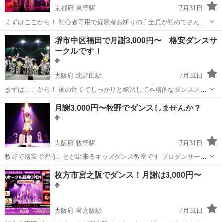
京都府 東野駅
7月31日
まずはここから！ 初心者専用で経験者お断りの [ 全員が初めてさん ]
をコンセプトにしたダンス未経験の子どもたちのためのダンスサーク
京都
京都市
東野駅
ヒップホップ
月謝
堺市中区福田で月謝3,000円〜 格安ダンスサ
ルです 「ダンスをしてみたいけど入ったらダンス上手そうな人たちに
ークルです！
ジ...
大阪府 北野田駅
7月31日
まずはここから！ 家の近くでしっかりと練習して本格的なダンススタ
ジオへ！ をコンセプトにしたダンス未経験の子どもたちのためのダン
大阪
堺市
北野田駅
ジャズダンス
月謝
月謝3,000円〜牧野でダンスしませんか？
スサークルです 月謝はリトルクラスは3,000円でキッズクラスは
4,000...
大阪府 牧野駅
7月31日
牧野で格安で習うことが出来るキッズダンス教室です プロダンサーり
ん先生による楽しいレッスン！ 鏡付きの練習場でガッツリダンスしま
大阪
枚方市
牧野駅
ヒップホップ
月謝
枚方市宮之阪でダンス！月謝は3,000円〜
しょう 初回体験は無料です ☆ダンスサークル...
大阪府 宮之阪駅
7月31日