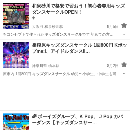
ジオへ！ をコンセプトにしたダンス未経験の子どもたちのためのダン
東京
港区
赤羽橋駅
ヒップホップ
月謝
和泉砂川で格安で習おう！初心者専用キッズ
スサークルです 月謝はたったの4,000円！ ぜひ習いに来てくだ...
ダンスサークルOPEN！
大阪府 和泉砂川駅
8月5日
をコンセプトで作られた
キッズダンスサークル
です 初めての方…
大阪
泉南市
和泉砂川駅
ヒップホップ
キッズダンス
相模原キッズダンスサークル 1回800円 Kポッ
プme:i、アイドルダンスil…
神奈川県 橋本駅
8月2日
原市内 1回800円
キッズダンスサークル
幼児〜小学生、中学生も可。
…
神奈川
相模原市
橋本駅
ヒップホップ
キッズダンスサークル
🌈 ボーイズグループ、K-Pop、 J-Pop カバ
ーダンス【キッズダンスサー…